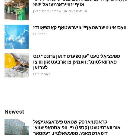
אויף ינווייראַנמענאַל ישוז
אויסגאבעס און שרייבן ארטיקלען
וואָס איז זויערשטאָף? זויערשטאָף קאַמפּאַונדז
בילדונג:
ספּעציאַליטעט "עקספּערטיז און גרונטייגנס
פאַרוואַלטונג": וועמען צו אַרבעט און ווו צו
לערנען
פאָרמירונג
Newest
קראַסנויאַרסק שטאַט פּעדאַגאָגיקאַל
אוניווערסיטעט (קספּו) זיי. וופּ אַסטאַפיעוואַ:
דיפּאַרטמאַנץ, ספּעשאַלטיז, רעקטאָר