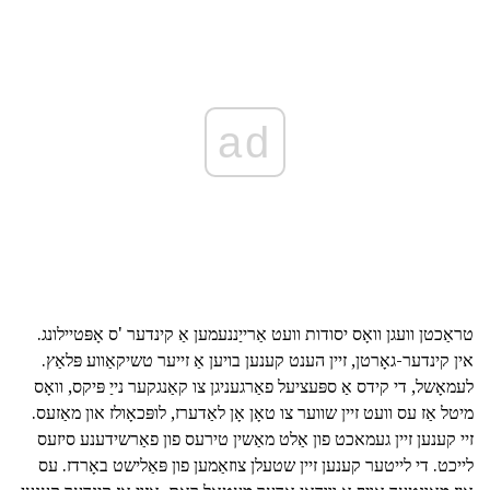
ad
טראַכטן וועגן וואָס יסודות וועט אַרייַננעמען אַ קינדער 'ס אָפּטיילונג.
אין קינדער-גאָרטן, זיין הענט קענען בויען אַ זייער טשיקאַווע פּלאַץ.
לעמאָשל, די קידס אַ ספּעציעל פאַרגעניגן צו קאַנגקער נייַ פּיקס, וואָס
מיטל אַז עס וועט זיין שווער צו טאָן אָן לאַדערז, לופּכאָולז און מאַזעס.
זיי קענען זיין געמאכט פון אַלט מאַשין טירעס פון פאַרשידענע סיזעס
לייכט. די לייטער קענען זיין שטעלן צוזאַמען פון פּאַלישט באָרדז. עס