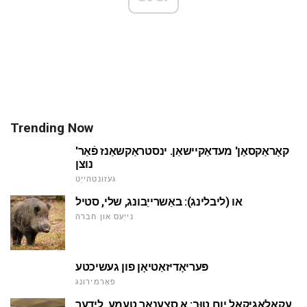
Trending Now
'קאָראַקסאַן' מעדאַקיישאַן. ינסטראַקשאַנז פֿאַר
נוצן
געזונטהייַט
או (ליבלינג): באַשרייַבונג, שלי, סטיל
נייַעס און חברה
פּעריאָדיזאַטיאָן פון געשיכטע
פאָרמירונג
עקאָלאָגיקאַל יום טוּב: אַ סצענאַר טעמע. לידער