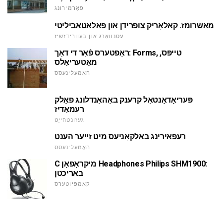
פאָרמירונג
מאַשרומז. קאַלאָריק צופרידן און פּאַלאַטאַביליטי
עסנוואַרג און בעוורידזשיז
ראַפטערס פֿאַר די דאַך: Forms, טייפּס,
מאַטעריאַלס
האָמעלינעסס
פּעריאָדאָנטאַל קרענק באַהאַנדלונג פאָלק
רעמאַדיז
געזונטהייַט
רעפּאַירינג באַלקאָניעס מיט זייער הענט
האָמעלינעסס
C מיקראָפאָן Headphones Philips SHM1900:
באריכטן
קאָמפּיוטערס