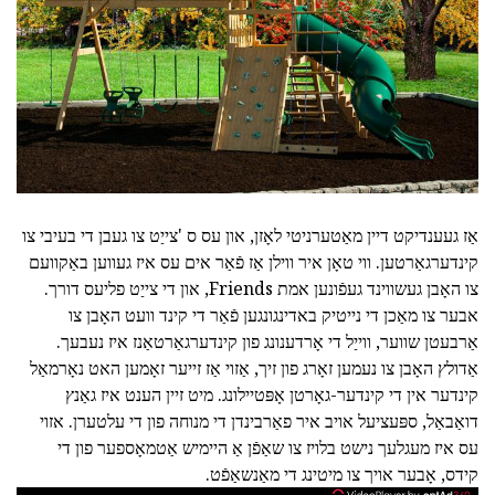
אַז געענדיקט דיין מאַטערניטי לאָזן, און עס ס 'צייַט צו געבן די בעיבי צו
קינדערגאַרטען. ווי טאָן איר ווילן אַז פֿאַר אים עס איז געווען באַקוועם
צו האָבן געשווינד געפֿונען אמת Friends, און די צייַט פליעס דורך.
אבער צו מאַכן די נייטיק באדינגונגען פֿאַר די קינד וועט האָבן צו
אַרבעטן שווער, ווייַל די אָרדענונג פון קינדערגאַרטאַנז איז נעבעך.
אַדולץ האָבן צו נעמען זאָרג פון זיך, אַזוי אַז זייער זאָמען האט נאָרמאַל
קינדער אין די קינדער-גאָרטן אָפּטיילונג. מיט זיין הענט איז גאַנץ
דואַבאַל, ספּעציעל אויב איר פאַרבינדן די מנוחה פון די עלטערן. אזוי
עס איז מעגלעך נישט בלויז צו שאַפֿן אַ היימיש אַטמאָספער פון די
קידס, אָבער אויך צו מיטינג די מאַנשאַפֿט.