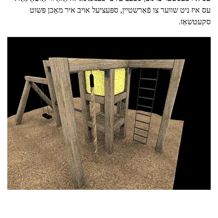
עס איז ניט שווער צו פֿאַרשטיין, ספּעציעל אויב איר מאַכן פּשוט
סקעטשאַז.