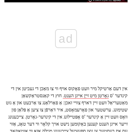
ad
אין דעם אַרטיקל מיר וועט פאָקוס אויף ווי צו מאַכן די געביטן אין די
קינדער 'ס
גאָרטן מיט זייַן אייגן הענט.
חוץ די קאַנסטראַקשאַן
מאַטעריאַל וועט זיין דארף צוויי זאכן: אַ פאַרלאַנג צו אַרבעט און אַ גוט
שטימונג. ערשטער און פאָרעמאָסט, איר דאַרפֿן צו ציען אַ פּלאַן פון
וואָס וועט זיין אַ קינדער 'ס אָפּטיילונג אין די קינדער-גאָרטן. צייכענונג
זייער אייגן הענט קענען באַקומען נישט אויך קלאָר ווי דער טאָג, אַזוי
עס איז בעסטער צו נוצן ספּעציעל צייכענונג מגילה אַזאַ ווי אַוטאָקאַד.