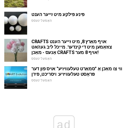
פּינע פּילקע מיט זייער הענט
האָמעלינעסס
CRAFTS אויף מאַרץ 8, מיט זייער הענט
צוזאַמען מיט די קינדער. מייַכל ליב געהאט
אָנעס - מאַכן CRAFTS אויף 8 מער!
האָמעלינעסס
ווי צו מאַכן אַ "סמאַרט טעלעוויזיע" אויס פון דער
פּראָסט טעלעוויזיע: ויסריכט, פירן
האָמעלינעסס
ad