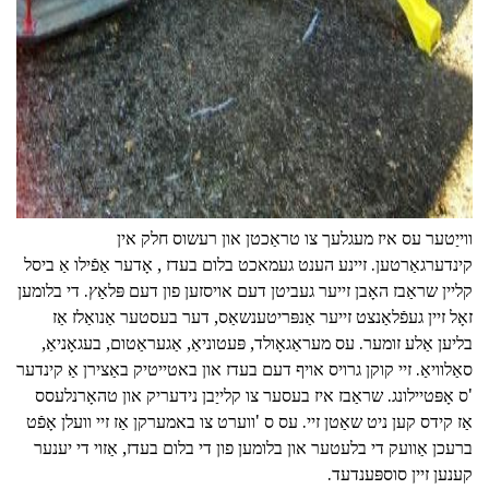
ad
ווייַטער עס איז מעגלעך צו טראַכטן און רעשוס חלק אין
קינדערגאַרטען. זיינע הענט געמאכט בלום בעדז , אָדער אַפֿילו אַ ביסל
קליין שראַבז האָבן זייער געביטן דעם אויסזען פון דעם פּלאַץ. די בלומען
זאָל זיין געפֿלאַנצט זייער אַנפּריטענשאַס, דער בעסטער אַנואַלז אַז
בליען אַלע זומער. עס מעראַגאָולד, פּעטוניאַ, אַגעראַטום, בעגאָניאַ,
סאַלוויאַ. זיי קוקן גרויס אויף דעם בעדז און באטייטיק באַצירן אַ קינדער
'ס אָפּטיילונג. שראַבז איז בעסער צו קלייַבן נידעריק און טהאָרנלעסס
אַז קידס קען ניט שאַטן זיי. עס ס 'ווערט צו באמערקן אַז זיי וועלן אָפֿט
ברעכן אַוועק די בלעטער און בלומען פון די בלום בעדז, אַזוי די יענער
קענען זיין סוספּענדעד.