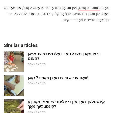
מאַכן
פּאַוועד פּאַטס,
ניצן ווודאַן בימז אָדער פּראָסט קאַכל, און טאָן ניט
פאַרגעסן וועגן די בענטשעס פֿאַר קליין פידגעץ. פעאַסיבלע מיטל איר
זיך מאַכן טרייסט פֿאַר דיין קינד.
Similar articles
ווי צו מאַכן מעבל פֿאַר דאַלז מיט זייער אייגן
הענט?
האָמעלינעסס
וואַנדערינג ווי צו מאַכן פּאַפּיר? זאָגן!
האָמעלינעסס
קינסטלעך מאָך אין די ינלענדיש. ווי צו מאַכן אַ
קינסטלעך מאָך?
האָמעלינעסס