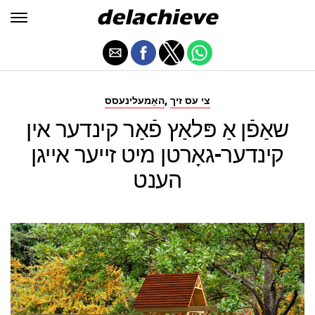
,
צי עס זיך
האָמעלינעסס
שאַפֿן אַ פּלאַץ פֿאַר קינדער אין
קינדער-גאָרטן מיט זייער אייגן
הענט