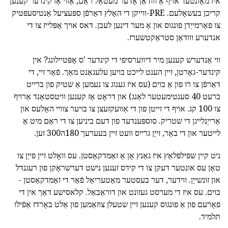
איז מאָונטעד אויף אַ ווודאַן אָדער מעטאַל ראַם, אַזוי אַז קינדער קענען
קריכן בעשאָלעם. PRE-ווייקן די האָלץ דאַרפֿן ספּעציעל אַנטיסעפּטיק
צו פאַרמייַדן פונגוס און אַ מער דינען לעבן. דאס אויך אַפּלייז צו די
אנדערע ווודאַן סטראַקטשערז.
ווי אַנדערש קענען מיר דיווערסיפי די קינדער 'ס אָפּטיילונג? אין
קינדער-גאָרטן, זיין הענט לייכט בויען עלעגאַנט מאַך. פֿאַר זיי, די
דאַרפֿן צו רו פון אַ בוים (עס איז גענוג צו נעמען אַ שטיק פון ברייט
ברעט 40 סענטימעטער לאַנג) און דראָט אַז קענען וויטסטאַנד אַרויף
צו 100 קג. אויף די זייטן פון די אַוועקזעצן צו בויער צוויי האָלעס און
אַרייַנלייגן די שטריק. סוספּענדעד פון דעם ביניען צו די ראַם מיט אַ
לייטער און די באַר, זייַן גרייס וועט זיין בעערעך 180ה300 זען.
ניט קיין שפּילפּלאַץ איז גאַנץ אָן אַ זאַמדקאַסטן. עס וואָלט זיין פייַן צו
טאָן עס אונטער דעקן צו די קידס זענען נישט דערשראָקן פון רעגנדל
און זונשייַן. ווידער, דער בעסטער מאַטעריאַל פֿאַר די זאַמדקאַסטן -
בוים. עס איז די מערסט געזונט און דוראַבאַל. קלאסישע דאַך אין די
פאָרעם פון אַ פונגוס קענען זיין שטעלן צוזאַמען פון אַלט באָרדז אַפֿילו
תּלמיד.