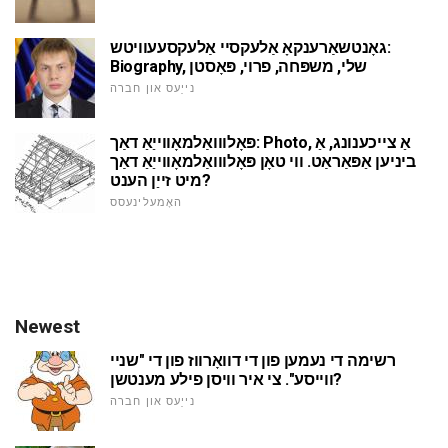
גאָנטשאַרענקאָ אַלעקסיי אַלעקסעעוויטש:
Biography, שלי, משפּחה, פרוי, פּאָסטן
נייַעס און חברה
פּאָלווואַלמאָווייַאַ דאַך: Photo, אַ צייכענונג, אַ
ביניען אַפּאַראַט. ווי טאָן פּאָלווואַלמאָווייַאַ דאַך
מיט זייַן הענט?
האָמעלינעסס
Newest
רשימה די נעמען פון די דוואָרווז פון די "שניי
ווייסע". צי איר וויסן פילע מענטשן?
נייַעס און חברה