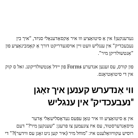
געדענקען! אין אַ סיטואַציע ווו איר אַקסאַדענאַלי סניזד, "איך בין
נעבעכדיק" אין ענגליש וועט זיין אויסגעדריקט דורך אַ קאָמבינאַציע פון
"אַנטשולדיקן מיר".
פון קורס, עס זענען אנדערע Forms פון יידל אַנטשולדיקונג. זאל ס קוק
אין די סיטואַטיאָנס.
ווי אַנדערש קענען איך זאָגן
"נעבעכדיק" אין ענגליש
אין אַ סיטואַציע ווו איר טאָן עפּעס נעדאָסלישאַלי אָדער
מיסאַנדערסטוד, עס איז צונעמען צו פרעגן: "שענקען מיר?" דעם
רוסיש עקוויוואַלענט איז: "מוחל מיר (איר קען ניט זאָגן עס ווידער)?" די