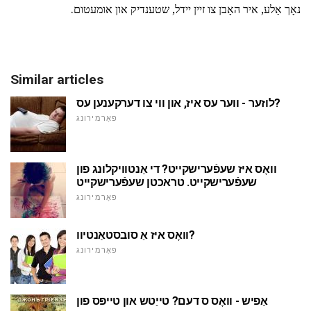
נאָך אַלע, איר האָבן צו זיין יידל, שטענדיק און אומעטום.
Similar articles
לוזער - ווער עס איז, און ווי צו דערקענען עס?
פאָרמירונג
וואָס איז שעפֿערישקייט? די אַנטוויקלונג פון
שעפֿערישקייט. טראכטן שעפֿערישקייט
פאָרמירונג
וואָס איז אַ סובסטאַנטיוו?
פאָרמירונג
אַפיש - וואָס ס דעם? טייַטש און טייפּס פון