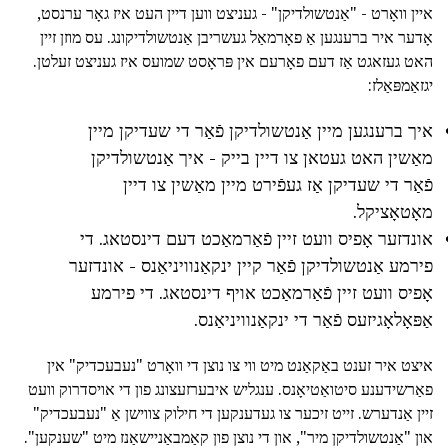
איין וואָרט - "אַנטשולדיקן" - געניצט ווען דיין העט איז גאָר ערנסט,
אָדער איר ברענגען אַ פאָרמאַל געשריבן אַנטשולדיקונג. עס מוזן זיין
האט געזאגט אַז דעם פאָרעם אין פּראָסט שמועס איז געניצט זעלטן.
יגזאַמפּאַלז:
איך ברענגען מיין אַנטשולדיקן פֿאַר די שעדיקן מיין
מאַשין האט געטאן צו דיין בייק - איך אַנטשולדיקן
פֿאַר די שעדיקן אַז געפֿירט מיין מאַשין צו דיין
מאָטאָציקל.
אונדזער אָפיס וועט זיין פֿאַרמאַכט דעם דינסטאג. די
פירמע אַנטשולדיקן פֿאַר קיין ינקאַנוויניאַנס - אונדזער
אָפיס וועט זיין פֿאַרמאַכט אויף דינסטאג. די פירמע
אַפּאָלאָגיזעס פֿאַר די ינקאַנוויניאַנס.
איצט איר זענט באַקאַנט מיט ווי צו נוצן די וואָרט "נעבעכדיק" אין
פאַרשידענע סיטואַטיאָנס. ענגליש איבערזעצונג פון די אויסדרוק וועט
זיין אַנדערש. זייט זיכער צו געדענקען די חילוק צווישן אַ "נעבעכדיק"
און "אַנטשולדיקן מיר", און די נוצן פון קאַמבאַניישאַנז מיט "שענקען".