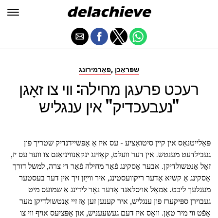
,
שפּראַכן
פאָרמירונג
רעכט פרעגן מחילה: ווי צו זאָגן
"נעבעכדיק" אין ענגליש
פּאַלייטנאַס אין קיין סיטואַציע - עס איז אַ אָפּשיידנדיק שטריך פון
געבילדעט מענטש. אין דער וועלט, קאָזינג ינקאַנוויניאַנס צו ווער עס יז,
זאָל אַנטשולדיקן. אבער אַסקינג פֿאַר מחילה פֿאַר די צרה, למשל דורך
אַסקינג אַ קשיא אָדער ריקוועסטינג, איר ווייַזן זיך אין דער בעסטער
מעגלעך ליכט. אַמאָל אויסלאנד אָדער נאָר לידינג אַ שמועס מיט
געבוירן ספּיקערז פון ענגליש, איר קענען זען אַז זיי אַנטשולדיקן מער
אָפֿט ווי מיר טאָן. וואָס איז דעם געשעעניש, און אָפּציעס אויף ווי צו