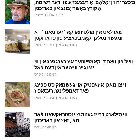
ביכער ירווין יאַלאָם: אַ רעצענזיע פון דער רשימה,
אַ קורץ באַשרייַבונג און באריכטן
זיך-קאַלטיוויישאַן
שאַרלאַט אין מולטיוואַרקאַ "רעדמאָנד" - אַ
ומגעוויינטלעך קאָמבינאַציע פון פּראָדוקטן
עסנוואַרג און בעוורידזשיז
ווייַל פון וואָס די קאָמפּיוטער איז כאַנגגינג און ווי
צו גיינ ווייַטער אין דעם פאַל?
קאָמפּיוטערס
ווי צו מאַכן אַ זאַפטיק און געשמאַק סטופפינג
פֿאַר דאַמפּלינגז: רעסאַפּיז
עסנוואַרג און בעוורידזשיז
ווי סילאַנט דרייז געזונט? ינסטראַקשאַנז פֿאַר
נוצן, זאַץ און באריכטן
האָמעלינעסס