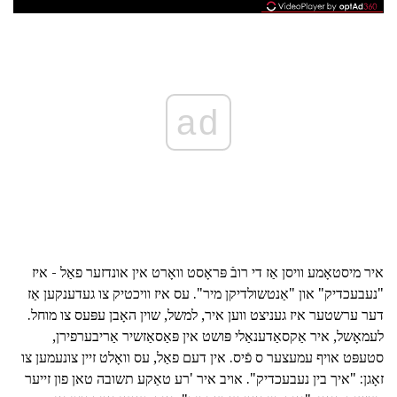
ad
איר מיסטאָמע וויסן אַז די רובֿ פּראָסט וואָרט אין אונדזער פאַל - איז
"נעבעכדיק" און "אַנטשולדיקן מיר". עס איז וויכטיק צו געדענקען אַז
דער ערשטער איז געניצט ווען איר, למשל, שוין האָבן עפּעס צו מוחל.
לעמאָשל, איר אַקסאַדענאַלי פּושט אין פּאַסאַזשיר אַריבערפירן,
סטעפּט אויף עמעצער ס פֿיס. אין דעם פאַל, עס וואָלט זיין צונעמען צו
זאָגן: "איך בין נעבעכדיק". אויב איר 'רע טאַקע תשובה טאן פון זייער