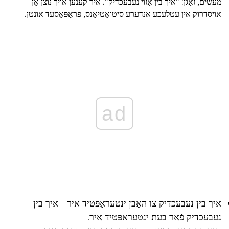
מעשים, זאָגן: "איך בין אַזוי נעבעכדיק". איר קענען אויך נוצן אַן
אויסדרוק אין עטלעכע אנדערע סיטואַטיאָנס, פּראָפּאָסעד אונטן.
ad
איך בין נעבעכדיק צו האָבן ינטעראַפּטיד איר - איך בין
נעבעכדיק פֿאַר בעת ינטעראַפּטיד איר.