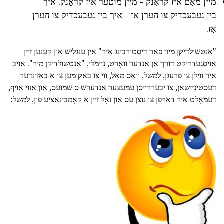
מיין מאַם איז קראַנק - מיין מוטער איז קראַנק. איך
בין נעבעכדיק צו הערן אַז - איך בין נעבעכדיק צו הערן
אַז.
"אַנטשולדיקן מיר פֿאַר דיסטורבינג איר" אין ענגליש און קענען זיין
אויסגעדריקט דורך אן אנדער וואָרט, ניימלי, "אַנטשולדיקן מיר". אויב
איר ווילן צו פרעגן, למשל, וואָס מאָל, ווי צו באַקומען צו אַ באַזונדער
דעסטיניישאַן, צו יבעררייַסן עמעצער אַנדערש ס שמועס, און אַזוי אויף,
דעמאָלט איר דאַרפֿן צו נוצן עס און זאָל זיין אַ קאָמבינאַציע פון, למשל: