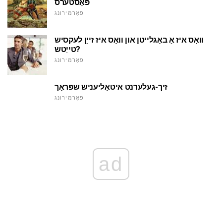
פּאָסטערס
פאָרמירונג
וואָס איז אַ באַגלייטן און וואָס איז זייַן לעקסיש
טייַטש?
פאָרמירונג
זיך-געלערנט איטאַליעניש שפּראַך
פאָרמירונג
ad