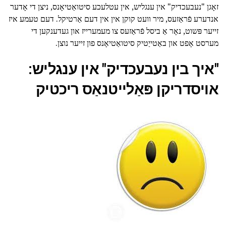
זאָגן "נעבעכדיק" אין ענגליש, אין עטלעכע סיטואַטיאָנס, ניצן די אָדער
אנדערע פֿראַזעס, מיר וועט קוקן אין אין דעם אַרטיקל. דעם טעמע איז
זייער פּשוט, נאָר אַ ביסל פֿראַזעס צו מעמערייז און געדענקען די
מערסט אָפט און באַטייַטיק סיטואַטיאָנס פון זייער נוצן.
"איך בין נעבעכדיק" אין ענגליש:
אויסדריקן פּאַלייטנאַס ריכטיק