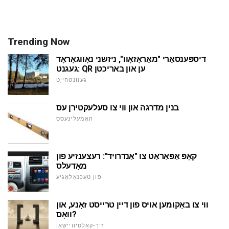
Trending Now
דיספּענסאַרי "מאָראָזאָוו", ניזשני נאָווגאָראָד
געגנט: QR ען און באריכטן
געזונטהייַט
בנין מדרגה און ווי צו סעלעקטירן עס
האָמעלינעסס
קאָפּ אַפּאַראַט צו "אַנדרויד": רעצענזיע פון
מאָדעלס
פון טעכנאָלאָגיע
ווי צו באַקומען אויס פון דיין טרייסט זאָנע, און
וואָס?
זיך-קאַלטיוויישאַן