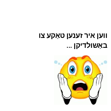
ווען איר זענען טאַקע צו
באַשולדיקן ...