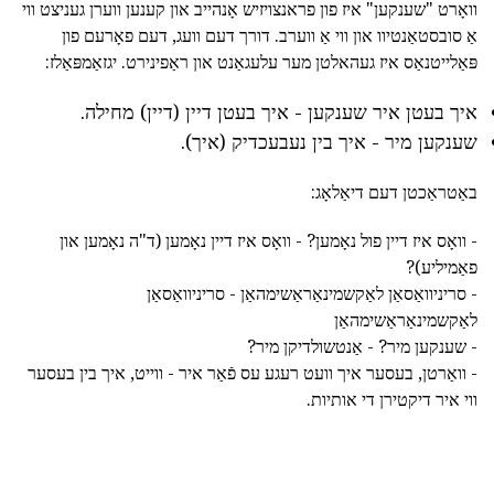
וואָרט "שענקען" איז פון פראנצויזיש אָנהייב און קענען ווערן געניצט ווי
אַ סובסטאַנטיוו און ווי אַ ווערב. דורך דעם וועג, דעם פאָרעם פון
פּאַלייטנאַס איז געהאלטן מער עלעגאַנט און ראַפינירט. יגזאַמפּאַלז:
איך בעטן איר שענקען - איך בעטן דיין (דיין) מחילה.
שענקען מיר - איך בין נעבעכדיק (איך).
באַטראַכטן דעם דיאַלאָג:
- וואָס איז דיין פול נאָמען? - וואָס איז דיין נאָמען (ד"ה נאָמען און
פאַמיליע)?
- סריניוואַסאַן לאַקשמינאַראַשימהאַן - סריניוואַסאַן
לאַקשמינאַראַשימהאַן
- שענקען מיר? - אַנטשולדיקן מיר?
- וואַרטן, בעסער איך וועט רעגע עס פֿאַר איר - ווייט, איך בין בעסער
ווי איר דיקטירן די אותיות.