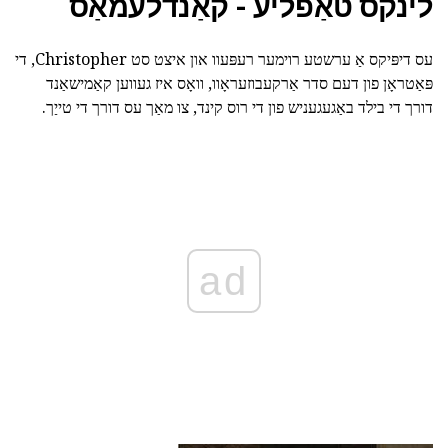
לינקס טאַפליע - קאַנדלעמאַס
עס דיפּיקס אַ ערשטע רוימער רעפּעוו און איצט סט Christopher, די
פּאַטראָן פון דעם סדר אַרקעבוזעראָוו, וואָס איז געווען קאַמישאַנד
דורך די בילד באַגעגעניש פון די רוס קינד, צו מאַך עס דורך די טייַך.
ad