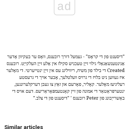
ad
"דיסענט פון די קראָס" - געמעל דורך רובענס, וואָס ער בעקיוון אָדער
אַנינטענשאַנאַלי גילוי זייַן טעכניש סקילז אין אַלע זייַן העלקייַט. רובענס
Created די בילד פון משיח, ריווילינג עס אין זייַן ינטייערטי. די מאָלער
איז געווען ניט בלויז די גרויס וועלטלעך, אָבער אויך די גרעסטע
רעליגיעז מאָלער. קאָליר, פאָרעם און זאַץ צו געבן דערקלערונגען,
ינטערפּראַטאַד די אמונה פון זיין קאָנטעמפּאָראַריעס. דעם אויס די
באַשרייַבונג פון Peter רובענס ' "דיסענט פון די צלב."
Similar articles