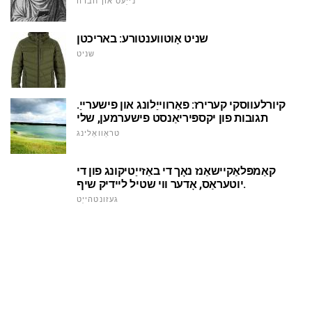
נייַעס און חברה
שניט אָוטווענטורע: באריכטן
שניט
קיורלעווסקי קערירז: פאַרווייַלונג און פישערייַ.
תגובות פון יקספּיריאַנסט פישערמען, שלי
טראַוואַלינג
קאַמפּלאַקיישאַנז נאָך די באַזייַטיקונג פון די
יוטעראַס, אָדער ווי שטיל ליידיק שיף.
געזונטהייַט