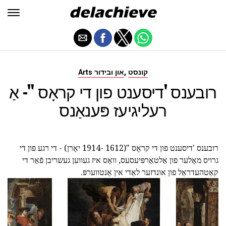
,
קונסט
Arts און ובידור
רובענס 'דיסענט פון די קראָס "- אַ
רעליגיעז פּענאַנס
רובענס 'דיסענט פון די קראָס "(1612 -1914 יאָרן) - די רגע פון די
גרויס מאָלער פון אַלטאַרפּיעסעס, וואָס איז געווען געשריבן פֿאַר די
קאַטהעדראַל פון אונדזער לאַדי אין אַנטווערפּ.