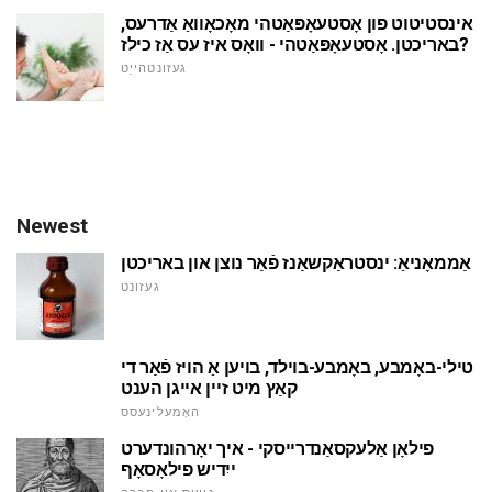
אינסטיטוט פון אָסטעאָפּאַטהי מאָכאָוואַ אַדרעס,
באריכטן. אָסטעאָפּאַטהי - וואָס איז עס אַז כילז?
געזונטהייַט
Newest
אַממאָניאַ: ינסטראַקשאַנז פֿאַר נוצן און באריכטן
געזונט
טילי-באָמבע, באָמבע-בוילד, בויען אַ הויז פֿאַר די
קאַץ מיט זיין אייגן הענט
האָמעלינעסס
פילאָן אַלעקסאַנדרייסקי - איך יאָרהונדערט
ייִדיש פילאָסאָף