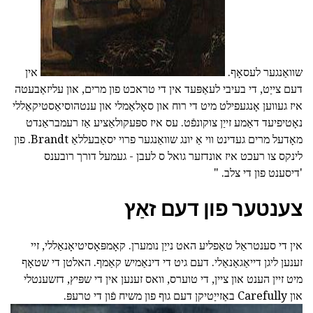
שוואַנגער לעסאָף.
אין
דעם צייַט, די בעיבי לעאַפּעד אין די טראכט פון מרים, און עליזאַבעטה
איז געווען אָנגעפילט מיט די רוח און סאָלאַמלי און ענטהוסיאַסטיקאַללי
נאָטיפיעד דאַמע זייַן צוקונפֿט. עס איז ספּעקולאַציע אַז רעמבראַנדט
מאָדעל מרים געדינט ווי אַ יונג שוואַנגער פרוי יסאַבעללאַ Brandt. פון
לינקס צו רעכט איז אונדזער גואל ס לעבן - געמעל דורך רובענס
'דיסענט פון די צלב. "
צענטער פון דעם זאַץ
אין די סענטראַל טאַפליע האט נייַן נומערן. קאָמפּאָסיטיאָנאַללי, זיי
זענען ליגן דייאַגאַנאַלי. דעם גיט די דינאַמיש קאַמף. האלטן די שטאָף
מיט זיין הענט און ציין, די טוערס, וואס זענען אין די שפּיץ, דזשענטלי
און Carefully באַזייַטיקן דעם גוף פון משיח פֿון די טרעפּ.