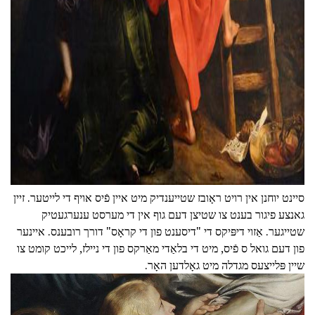
סיינט יוחנן אין רויט ראָובז שטייענדיק מיט איין פֿיס אויף די לייטער. זיין
גאנצע פיגור בענט צו שטיצן דעם גוף אין די מערסט ענערגעטיק
שטייגער. אַזוי דיפּיקס די "דיסענט פון די קראָס" דורך רובענס. איינער
פון דעם גואל ס פֿיס, מיט די בלאַדי מאַרקס פון די ניילז, לייכט קומט צו
שיין פּלייצעס מגדלה מיט גאָלדען האָר.