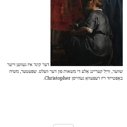
דער קינד איז געווען זייער
שווער, ווייַל קעריינג אַלע די משאות פון דער וועלט. שפּעטער, משיח
באַפּטייזד ריז רעפּעוואַ געהייסן Christopher.