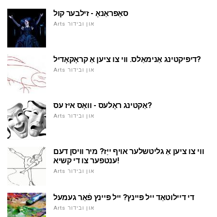
סאָפּראַנאָ - זילבער קול
Arts און ובידור
דיפּיקטינג אַנימאַלס. ווי צו ציען אַ קראָקאָדיל?
Arts און ובידור
אַקטינג ראָלעס - וואָס איז עס?
Arts און ובידור
ווי צו ציען אַ גליטשלער אויף ייַז? מיר וויסן דעם
ענטפער צו די קשיא!
Arts און ובידור
די דיילוטאַד ייל פּיינץ? ייל פּיינץ פֿאַר געמעל
Arts און ובידור