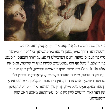
גוף פון משיחן מיט געפֿאַלן קאָפּ אויף זייַן אַקסל, וואָס איז ניט
דיספיגורעד דורך טויט, געבן די מערסט פּינטלעך בילד פון די ביטער
סוף פון לעבן ס נסיעה. דעם דערציילט די געמעל דורך רובענס 'דיסענט
פון די צלב. " גואל גוף ויסגעמאַטערט סליידז אויף די שראַוד, וואָס איז
אַלע Carefully מיינטיינד. יוסף אראמיש נקדימון, ליגן אויף יעדער
זייַט פון די טרעפּ, מיט די טוערס פאָרעם אַ קוואַדראַט. ווירגין בלוי
טרויער ריטשאַז אויס צו די זון. אין די רעכט ווינקל פון די טרעפּ איז אַ
קופּער בעקן, וואָס כּולל ניילז,
קרוין פון דערנער
און די קרוסיפיקסיאָן
אין דער גאָר. דייטיים לייץ גיין אויס. טשיקאַווע מאַסע האט שוין
דיספּערסט.