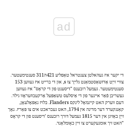
ad
די יקער איז געהאלטן צענטראל טאַפליע 421ה311 סענטימעטער.
צוויי זייַט אַדזשאַסטמאַנט גלייַך צו s, און די ברייט איז געווען 153
סענטימעטער. געמעל רובענס "דיסענט פון די קראָס" איז געווען
געשריבן פֿאַר איינער פון די אַיסלעס טשאַפּעל אַרקעבוזעראָוו גילד.
דעם ווערק האט קיינמאָל לינקס Flanders. בלויז נאַפּאָלעאָן,
קאַנגקערד דער מדינה אין 1794, האט געבראכט אים צו פּאַריז. נאָך
זייַן באַזיגן אין דער 1815 געמעל דורך רובענס 'דיסענט פון די קראָס
"האט זיך אומגעקערט צו זיין כאָומלאַנד.