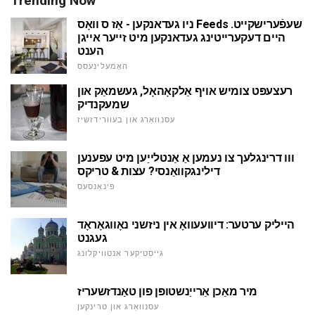
Trending Now
ניו געדאנקען - אַז ס וואָס Feeds שעפֿערישקייט.
היים דעקערייטינג געדאנקען מיט זייער אייגן
הענט
האָמעלינעסס
רעצעפּט צומיש אויף אַלקאָהאָל, געשמאַק און
שמעקנדיק
עסנוואַרג און בעוורידזשיז
ווו דרינגלעך צו נעמען אַ אַנטלייַען מיט עפענען
דילינגקוואַנסי? עצות & טריקס
פינאַנסעס
הייליק ערטער: דיוועעוואָ אין ניזשני נאָווגאָראָד
געגנט
גייסטיקער אנטוויקלונג
מיר מאַכן אַרייַנשטופּן פון טאַנדזשעריז
עסנוואַרג און טרינקען