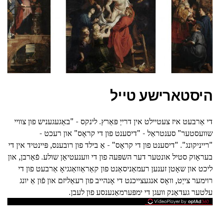
היסטארישע טייל
די אַרבעט איז צעטיילט אין דרייַ פּאַרץ. לינקס - "באַגעגעניש פון צוויי
שוועסטער" סענטראַל - "דיסענט פון די קראָס" און רעכט -
"רייניקונג". "דיסענט פון די קראָס" - אַ בילד פון רובענס, פּיינטיד אין די
בעראָוק סטיל אונטער דער השפּעה פון די ווענעטיאַן שולע. פֿאַרבן, און
ליכט און שאָטן זענען רעמאַניסאַנט פון קאַראַוואַגגיאָ אַרבעט פון די
רוימער צייַט, וואָס אנגעצייכנט די אָנהייב פון רעאַליזם און פֿון אַ יונג
עלטער געדאַנק וועגן די ימפּערמאַנענסע פון לעבן.