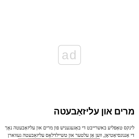
ad
מרים און עליזאַבעטה
לינקס טאַפליע באשרייבט די באַגעגעניש פון מרים און עליזאַבעטה נאָך
די אַננונסיאַטיאָן, ווען אַן עלטער און טשיילדלאַס עליזאַבעטה געווארן