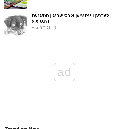
לערנען ווי צו ציען אַ בלייַער אין סטאַגעס
הינטעלע
Arts און ובידור
ad