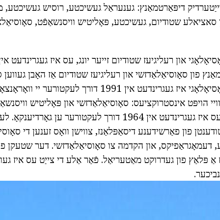
ווייַטערדיק דיפּאַרטמאַנץ: גענעראַל געשיכטע, רוסיש געשיכטע, 
אציאלע שטודיום, געשיכטע, פּאָליטיש וויסנשאַפֿט, סאָוסיאַלאַ
טמאַנץ פון סאָוסיאַלאַדזשי און רעליגיעז שטודיום אַז האָבן געווען 
גרינדעט אין 1991 דורך לעקטורער יי וואָראָנצאָוו.
ויי הויפּט אינסטרוקציעס: סאָוסיאַלאַדזשי און פּאָליטיש וויסנשאַפ
אין 1964 דורך לעקטורער ען גאָרדיענקאָ.
לער
ודענטן פון פאַרשידענע דיסאַפּלאַנז, צווישן וואָס זענען די סאָוסיא
 דעמאָגראַפיקס, און הקדמה צו סאָוסיאַלאַדזשי.
דער שטעקן פון 
אַ פּלאַץ פון געדרוקט מאַטעריאַל.
פֿאַר אַלע די צייַט עס איז גע
נביכער.