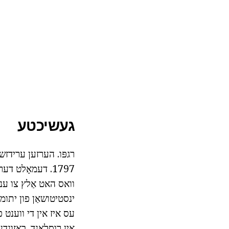
געשיכטע
רגפּו.
1797.
דעמאָלט דער פ
וואס האט אַלץ צו ענשו
ינסטיטושאַן פון יתומי
עס איז אין די ווענט פ
אין רוסלאַנד.
באַזונד