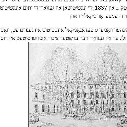
 די עמפּעראָר ניקאליי ו אויך
לן.
ער איז געווארן דער ערשטער ציבור אוניווערסיטעט אין רוסלאַנ