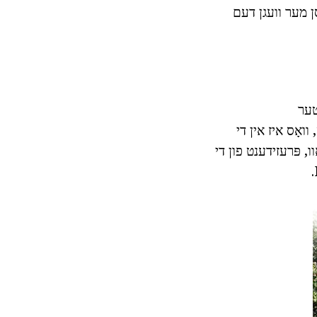
סן מער וועגן דעם
טער
וואָס איז אין די
ו, פּרעזידענט פון די