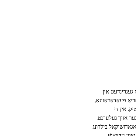
Pe אָרפאַנאַגע, וואָס איז געגרינדעט אין
ַ פעאָדאָראָוונאַ,
יק.
אין די
ָבער אויך געלערנט.
ַגאַדזשיקאַל בילדונג
וין געשאַפֿן