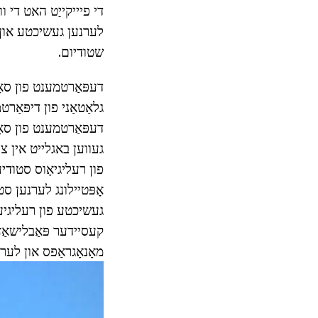
די פיייקייַט האט די 
לערנען געשיכטע און ס
שטודיום.
גלאַטאַני פון דיפּאַר
דעפּאַרטמענט פון סאָסיאָלאָגי איז גע
געווען באגלייט אין צו
פון רעליגיאָוס סטודיעס איז געגרינדעט 
אָפּטיילונג לערנען סט
געשיכטע פון רעליגיע,
קעסיידער פּאַבלישאַז 
מאָנאָגראַפס און לער