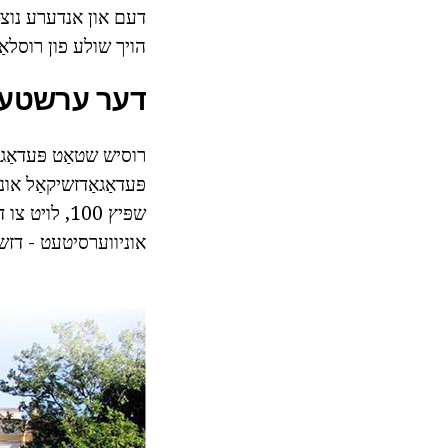
דעם און אנדערע נוציק
הויך שולע פון רוסלאַנ
דער ערשטער
רוסיש שטאַט פּעדאַגא
פּעדאַגאַדזשיקאַל אונ
שפּיץ 100, לויט צו די "עקספּערט" זשורנאַל מיינונג.
אוניווערסיטעט - דזשי 