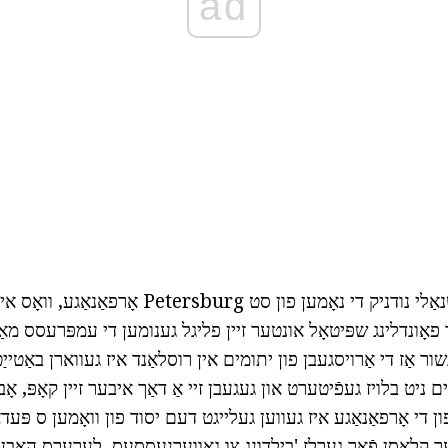
ad
הערזען ערידזשנאַלי נודניק די נאָמען פון סט tersburg
אָונדלינג שפּיטאָל אונטער זיין פליגל גענומען די עמפּרעסס מאַריא
ר אַז די אַרויסגעבן פון יתומים אין רוסלאַנד איז געווארן באַטייַט
ם ניט בלויז געפֿיטערט און געגעבן זיי אַ דאַך איבער זיין קאָפּ, א
ון די אָרפאַנאַגע איז געווען געלייגט דעם יסוד פון וואָמען ס פּעדא
ער קלאסן פֿאַר גערלז 'בילדונג צו גאָווערנעססעס, לערערס האָבן ש