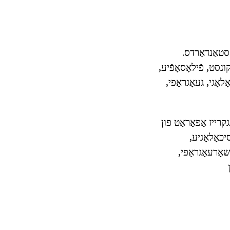
סטאַנדאַרדס.
ונסט, פֿילאָסאָפֿיע,
ָגי, געאָגראַפי,
ייז אַפּאַראַט פון
יכאָלאָגיע,
אָרעאָגראַפי,