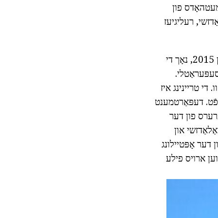
מעטהאָדס פון
דזשי, רעליגיעז
דעפּאַרטמענט פון סאָסיאָלאָגי און רעליגיעז שטודיום זייער יונג, עס איז געגרינדעט אין 2015, נאָך די
סעפּעראַטלי.
די טריינינג איז
ֿט.
דעפּאַרטמענט
ערס פון דער
ַלאַדזשי און
דער אָפּטיילונג
ווען ארויס פילע