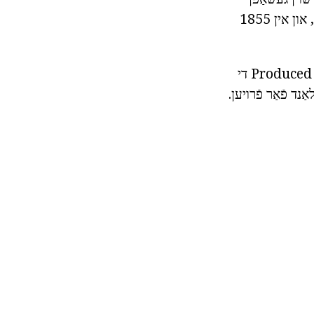
געוואָרן, מענטאָרז, עטק ... אין 1837, די ינסטיטושאַן איז געווארן די יתום אינסטיטוט, און אין 1855
שוין דורך 1903 די היגהער וואָמען ס פּעדאַגאָגיקאַל אינסטיטוט איז געגרינדעט, וואָס Produced די
ד פֿאַר פֿרויען.