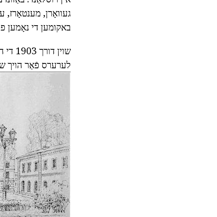
באקומען די נאָמען פון
לערערס פֿאַר הויך שו