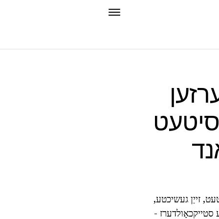
רזען
רסיטעט
ט, זייַן געשיכטע,
 סטייקכאָולדערז -