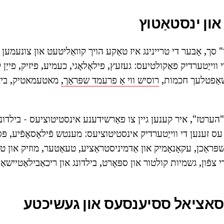
ון ינסטאַטוץ
סך, אָבער די טריינינג איז טאַקע הויך קוואַליטעט און צונעמען 
י ווייַטערדיק פאַקולטיעס: געזעץ, פילאָלאָגי, כעמיע, פיזיק, פייַן ק
שאַפטלעך חכמות,
רוסיש ווי אַ פרעמד שפּראַך,
מאטעמאטיק, ביאָלא
 "הערטז", איר קענען גיין צו פאַרשידענע אינסטיטוציעס - בילדונגקר
עס זענען די ווייַטערדיק אינסטיטוציעס: מענטש פֿילאָסאָפֿיע, פּס
פּראַכן, עקאָנאָמיק און אַדמיניסטראַציע, טעאַטער, מוזיק און טש
 צפֿון, גשמיות קולטור און ספּאָרט, בילדונג און ריכאַבילאַטיישאַן
ון סאציאל ססיענסעס און געשיכטע