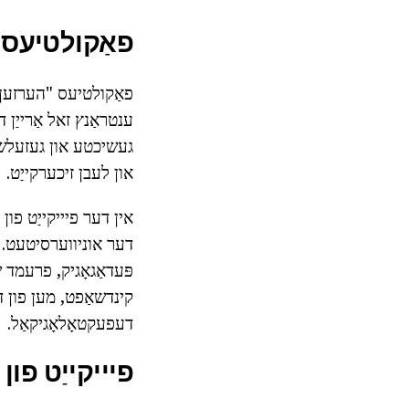
פאַקולטיעס א
פאַקולטיעס "הערזען" 
ענטראַנץ זאל אַרייַן ד
געשיכטע און געזעל
און לעבן זיכערקייַט.
אין דער פיייקייַט פון
דער אוניווערסיטעט.
פּעדאַגאָגיק, פרעמד ש
קינדשאַפט, מען פון די
דעפעקטאָלאָגיקאַל.
פיייקייַט פ