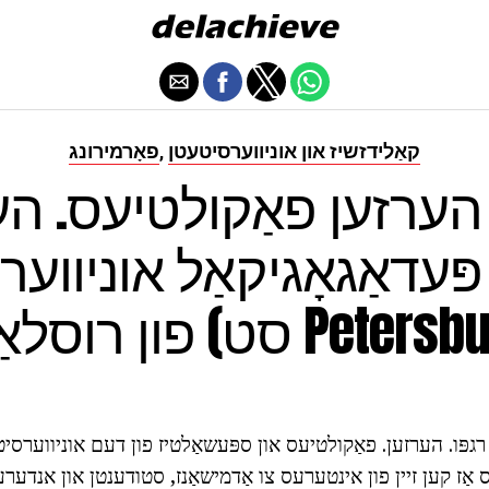
קאַלידזשיז און אוניווערסיטעטן
פאָרמירונג
,
. הערזען פאַקולטיעס. הע
ּעדאַגאָגיקאַל אוניווע
לאַנד (סט Petersburg)
גפּו.
הערזען.
פאַקולטיעס און ספּעשאַלטיז פון דעם אוניווערסיטע
אַז קען זיין פון אינטערעס צו אַדמישאַנז, סטודענטן און אנדערע