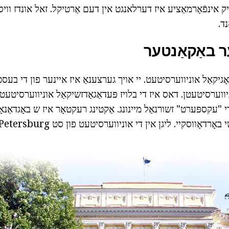
 אינפֿאָרמאַציע איז דערלאנגט אין דעם אַרטיקל.
זאל אונדז ווי
ד.
 באַקאַנטער
ָגיקאַל אוניווערסיטעט.
יי אויך גערצענאַ איז איינער פון די בעס
יווערסיטעטן.
דאס איז די בלויז פּעדאַגאַדזשיקאַל אוניווערסיטעט, 
אַקטינג רעקטאָר איז ש באָגדאַנאָו
באָרדאָווסקיי.
ליגן אין די אוניווערסיטעט פון סט Petersburg.