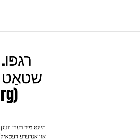
רגפּו
שטאַט פ
פון רוס
הייַנט מיר רעדן וועגן ר
און אנדערע דעטאַילס 