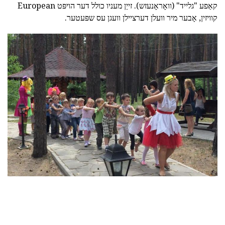
קאַפע "גלייד" (וואָראָנעזש). זייַן מעניו כולל דער הויפּט European
קוויזין, אָבער מיר וועלן דערציילן וועגן עס שפּעטער.