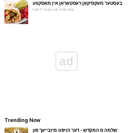
בעסטער מעקסיקאַן רעסטאָראַן אין מאָסקווע
עסנוואַרג און בעוורידזשיז
ad
Trending Now
שלמה ס המקדש - דער הויפּט מיזבייעך פון