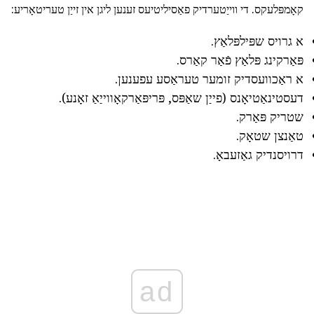
קאָמפּלעקס. די ווייַטערדיק פאַסיליטיעס זענען ליגן אין זייַן טעריטאָריע:
א גרויס שפּילפּלאַץ.
פּאַרקינג פּלאַץ פֿאַר קאַרס.
א ראַכוועסדיק זומער טעראַסע עפענען.
דעסטינאַטיאָנס (פייַן שאַפּס, פּריפּאַרקאָווייַאַ זאָנע).
שטריק פּאַרק.
טאַנצן שטאָק.
דרויסנדיק גאַזעבאָ.
ad