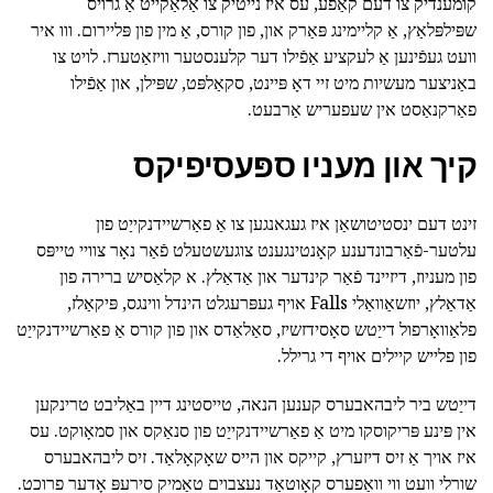
קומענדיק צו דעם קאַפע, עס איז נייטיק צו אַלאַקייט אַ גרויס
שפּילפּלאַץ, אַ קליימינג פּאַרק און, פון קורס, אַ מין פון פּליירום. ווו איר
וועט געפֿינען אַ לעקציע אַפֿילו דער קלענסטער וויזאַטערז. לויט צו
באַניצער מעשיות מיט זיי דאָ פּיינט, סקאַלפּט, שפּילן, און אַפֿילו
פאַרקנאַסט אין שעפעריש אַרבעט.
קיך און מעניו ספּעסיפיקס
זינט דעם ינסטיטושאַן איז געגאנגען צו אַ פאַרשיידנקייַט פון
עלטער-פֿאַרבונדענע קאָנטינגענט צוגעשטעלט פֿאַר נאָר צוויי טייפּס
פון מעניוז, דיזיינד פֿאַר קינדער און אַדאַלץ. א קלאַסיש ברירה פון
אַדאַלץ, יוזשאַוואַלי Falls אויף געפּרעגלט הינדל ווינגס, פּיקאַלז,
פלאַוואָרפול דייַטש סאָסידזשיז, סאַלאַדס און פון קורס אַ פאַרשיידנקייַט
פון פלייש קיילים אויף די גרילל.
דייַטש ביר ליבהאבערס קענען הנאה, טייסטינג דיין באַליבט טרינקען
אין פּינע פּריקוסקו מיט אַ פאַרשיידנקייַט פון סנאַקס און סמאָוקט. עס
איז אויך אַ זיס דיזערץ, קייקס און הייס שאָקאָלאַד. זיס ליבהאבערס
שורלי וועט ווי וואַפערס קאָוטאַד נעצבוים טאַמיק סירעפּ אָדער פרוכט.