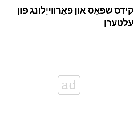
קידס שפּאַס און פאַרווייַלונג פון
עלטערן
ad