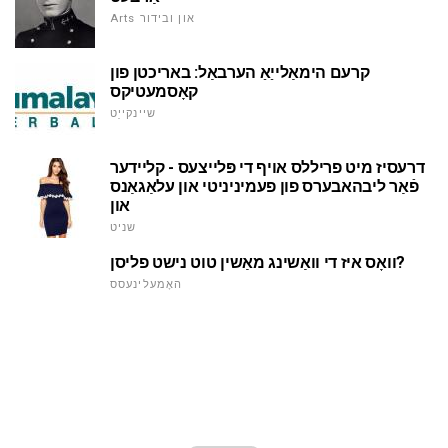
Arts און ובידור
קרעם הימאַלייַאַ הערבאַל: באריכטן פון
קאָסמעטיקס
שיינקייַט
דרעסיז מיט פריללס אויף די פּלייצעס - קליידער
פֿאַר ליבהאבערס פון פעמיניניטי און עלאַגאַנס
און
שניט
וואָס איז די וואַשינג מאַשין טוט נישט פליסן?
האָמעלינעסס