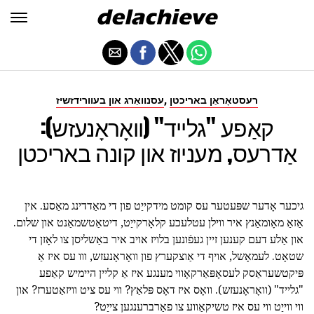
,
רעסטאָראַן באריכטן
עסנוואַרג און בעוורידזשיז
קאַפע "גלייד" (וואָראָנעזש):
אַדרעס, מעניוז און קונה באריכטן
גיכער אָדער שפּעטער עס קומט מידקייַט פון די מאַדדינג מאַסע. אין
אַזאַ מאָומאַנץ איר ווילן עטלעכע קלאָרקייַט, דיטאַטשמאַנט און שלום.
און אַלע דעם קענען זיין געפֿונען בלויז אויב איר באַשליסן צו לאָזן די
שטאָט. לעמאָשל, אויף די אַוצקערץ פון וואָראָנעזש, ווו עס איז אַ
פּיקטשעראַסק לעסאָפּאַרקאָווי מענגע איז אַ קליין היימיש קאַפע
"גלייד" (וואָראָנעזש). וואָס איז דאָס פּלאַץ? ווי עס ציט וויזאַטערז? און
ווי ווייַט ווי עס איז טשיקאַווע צו פאַרברענגען צייַט?