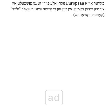
בילדער אין אַ European נוסח. אַלע פון זיי זענען געשטעלט אין
ציכטיק ווודאַן ראָמען. אין איין פון די פּיינינגז ווייזט די וואַלד "גלייד"
(קאַפעס, וואָראָנעזש).
ad