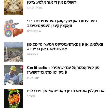
ירושלים אין די אור אַלטע צייטן
טראַוואַלינג
פאַרהיטונג און שוץ קעגן העפּאַטיטיס בי די
וואַקצין קעגן העפּאַטיטיס ב
געזונטהייַט
וואַלואַטיאָן פון פאַרפעסטיקט אַסעץ. טייפּס פון
אַסעסמאַנט און גריידינג
געשעפט
Certification פון קאַדאַסטראַל ענדזשאַנירז:
פֿעיִקייטן פּראָוסידזשערז
קאַריערע
ארטיקלען געמאכט פון פּאַטייטאָוז און ניט בלויז
פערדל