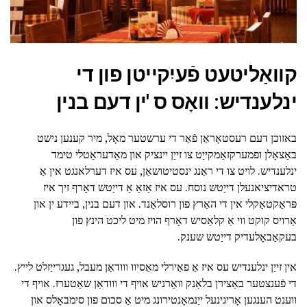
קוואַליטעט פֿעיִקייטן פון די
ינלענדיש: וואָס ס 'ין דעם בנין
באזוכן דעם רעסטאָראַן פֿאַר די ערשטער מאָל, מיר קענען נישט
באַצאָלן ופמערקזאַמקייַט צו זייַן יינציק און מאַדעראַטלי טימד
ינלענדיש. לויט צו די ראַנג ינסטיטושאַן, עס איז דערלאנגט אין אַ
טראדיציאנעלן דייַטש נוסח. עס איז אַזאַ אַ דייַטש דאָרף זיך איז
פּראַקטאַקלי אין די האַרץ פון רוסלאַנד. און דעם בנין, ביידע ין און
אַרויס קוקט ווי אַ קלאַסיש דאָרף הויז מיט ליכט הינץ פון
בעקאַבאָלעדיק דייַטש שענק.
אין זייַן ינלענדיש עס איז אַ פאַירלי מאַסיוו ווודאַן מעבל, געגרייַזלט לייץ.
די פֿענצטער באַצירן בלאַנק וואַרניש אויף די ווודאַן שאַטערז. אויף די
ווענט הענגען אָריגינעל ייַנמאָנטירונג מיט אַ סכום פון סימבאָלס און