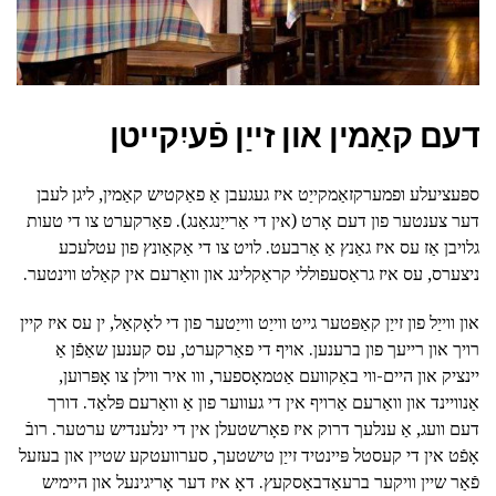
דעם קאַמין און זייַן פֿעיִקייטן
ספּעציעלע ופמערקזאַמקייַט איז געגעבן אַ פאַקטיש קאַמין, ליגן לעבן
דער צענטער פון דעם אָרט (אין די אַרייַנגאַנג). פאַרקערט צו די טעות
גלויבן אַז עס איז גאַנץ אַ אַרבעט. לויט צו די אַקאַונץ פון עטלעכע
ניצערס, עס איז גראַסעפוללי קראַקלינג און וואַרעם אין קאַלט ווינטער.
און ווייַל פון זייַן קאַפּטער גייט ווייַט ווייַטער פון די לאָקאַל, ין עס איז קיין
רויך און רייעך פון ברענען. אויף די פאַרקערט, עס קענען שאַפֿן אַ
יינציק און היים-ווי באַקוועם אַטמאָספער, ווו איר ווילן צו אָפּרוען,
אַנוויינד און וואַרעם אַרויף אין די געווער פון אַ וואַרעם פּלאַד. דורך
דעם וועג, אַ ענלעך דרוק איז פאָרשטעלן אין די ינלענדיש ערטער. רובֿ
אָפֿט אין די קעסטל פּיינטיד זייַן טישטעך, סערוועטקע שטיין און בעזעל
פֿאַר שיין וויקער ברעאַדבאַסקעץ. דאָ איז דער אָריגינעל און היימיש