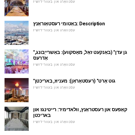
עסנוואַרג און בעוורידזשיז
באַטומי רעסטאַוראַנץ: Description
עסנוואַרג און בעוורידזשיז
"גן עדן" (באַנקעט זאַל, מאָסקווע): באַשרייַבונג,
אַדרעס
עסנוואַרג און בעוורידזשיז
"גוט אָרט" (רעסטאָראַן): מעניוז, באריכטן
עסנוואַרג און בעוורידזשיז
קאַפעס און רעסטראַנץ, וולאדימיר: רייטינגז און
באריכטן
עסנוואַרג און בעוורידזשיז