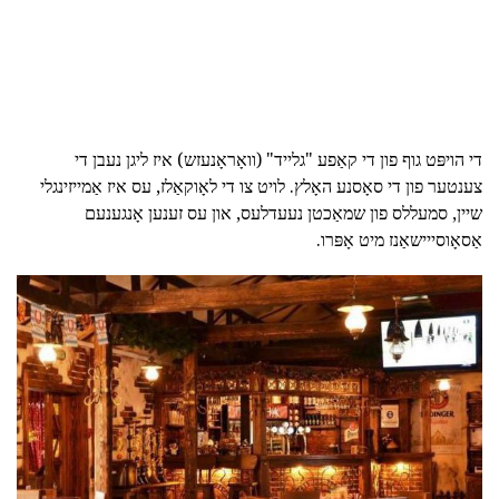
די הויפּט גוף פון די קאַפע "גלייד" (וואָראָנעזש) איז ליגן נעבן די
צענטער פון די סאָסנע האָלץ. לויט צו די לאָוקאַלז, עס איז אַמייזינגלי
שיין, סמעללס פון שמאַכטן נעעדלעס, און עס זענען אָנגענעם
אַסאָוסייישאַנז מיט אָפּרו.