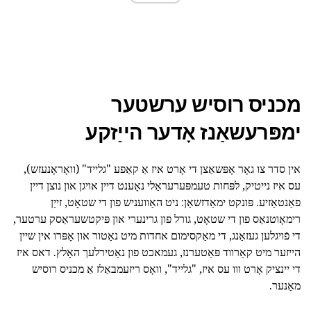
מכניס רוסיש ערשטער
ימפּרעשאַנז אָדער הייַזקע
אין סדר צו גאָר אָפּשאַצן די אָרט איז אַ קאַפע "גלייד" (וואָראָנעזש),
עס איז נייטיק, לפּחות טעמפּערעראַלי נאָענט דיין אויגן און נוצן דיין
פאַנטאַזיע. פּונקט ימאַדזשאַן: ניט האַוועניש פון די שטאָט, זייַן
רימאָוטנאַס פון די שטאָט, גורל פון גרינערי און פּיקטשעראַסק ערטער,
די פֿויגלען געזאַנג, די מאַקסימום אחדות מיט נאַטור און אָפּרו אין שיין
הייזער מיט קאַרווד פּאַטערנז, געמאכט פון נאַטירלעך האָלץ. דאס איז
די יינציק אָרט ווו עס איז, "גלייד", וואָס ריזעמבאַלז אַ מכניס רוסיש
מאַנער.