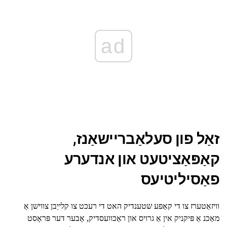
ad
זאַל פון סעלאַבריישאַנז,
קאַפּאַציטעט און אנדערע
פאַסיליטיעס
וויזאַטערז צו די קאַפע שטענדיק האט די רעכט צו קלייַבן צווישן אַ
מאַכנ אַ פּיקניק אין אַ גרויס און ראַכוועסדיק, אָבער דער פּראָסט