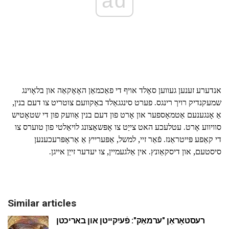
ad
אנדערע זענען געווען סאָלד אויף די פאַכמאַן האָאָקאַה און בלאָוינג
שמעקנדיק רויך רינגס. פערט סינגגאַלד באַקוועם צוטריט צו דעם בנין,
אַ אָנגענעם אַטמאָספער און אָרט פון דעם בנין אַוועק פון די שטאָטיש
סוויווע אָרט. עטלעכע האט צייַט צו אָפּשאַצונג לויאַלטי פון טוערס צו
די קאַפע פּייטראַנז. פֿאַר זיי, למשל, אַפּערייץ אַ אַראָפּרעכענען
סיסטעם, און דיסקאַונץ. אין אַלגעמיין, צו יעדער זייַן אייגן.
Similar articles
רעסטאָראַן "ערמאַק": פֿעיִקייטן און באריכטן