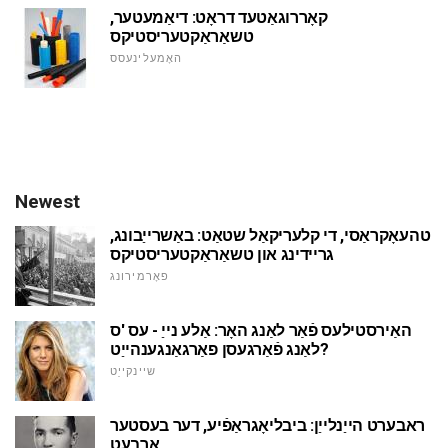
קאָררוגאַטעד דראָט: דיאַמעטער,
טשאַראַקטעריסטיקס
האָמעלינעסס
Newest
טהעאָקראַסי, די קלעריקאַל שטאַט: באַשרייַבונג,
גריידינג און טשאַראַקטעריסטיקס
פאָרמירונג
האַירסטילעס פֿאַר לאַנג האָר: אַלע נייַ - עס 'ס
לאַנג פֿאַרגעסן פאַרגאַנגענהייַט?
שיינקייַט
ראבערט הייַנלייַן: ביבליאָגראַפֿיע, דער בעסטער
אַרבעט