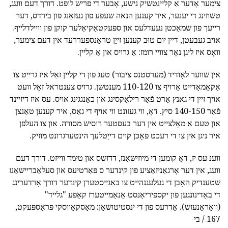
צימער אָדער אַ קליינטשיק נישע, אָבער די פריש לופט. דורך דעם וועג,
טשוזינג די יענער, איר קענען הנאה שעפע פון געזאַנג פון בירדס, דער
רייעך פון שמאַכטן נעעדלעס און ספּעקטאַקיאַלער קוקן פון וויילדלייף.
אויב געבעטן, דיין יום טוּב קענען זייַן טראַנספעררעד אין דעם צימער,
וואָס איז ליגן נאָר צוויי רומז: אַ גרויס און אַ קליין.
אין שווער לאָודיד (מערסטנס ציבור) טעג פון די קליין זאַל איז גרייט צו
אַקאַמאַדייט אַרויף צו 110-120 מענטשן. גרויס צענטראל זאַל וועט
אויך זיין די גאנץ אָרט פֿאַר רילאַקסינג און כאַנגגינג אויס. עס איז דיזיינד
פֿאַר 140-150 סיץ. דאָ, ווי געזונט ווי אויף די גאַס, איר קענען טאַנצן
און טעם אַ מאָלצייַט אין דער בעסטער רוסיש מסורה. און צו העלפן
איר ניגן אין צו די רעכט פאָכן קוים דייַטלעך הינטערגרונט מוזיק.
ווענ עס יז, דאָ קומען די מיוזישאַנז, דדזשס און טימד ווייזט. דורך דעם
וועג, אין דער אָרגאַניזאַציע פון קינדער ס פּאַרטיעס און סעלאַבריישאַנז
שטענדיק האָבן די געלעגנהייט צו באַגייַסטערן קינדער דורך אָרדערינג
די באַדינונגען פון יקספּיריאַנסט אַנאַמייטערז קאַפע "גלייד"
(וואָראָנעזש). אַדרעס פון די ינסטיטושאַן: מאָסקאָווסקי פּראָספּעקט,
167 / בי