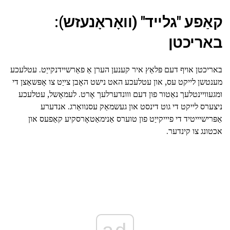
קאַפע "גלייד" (וואָראָנעזש):
באריכטן
באריכטן אויף דעם פּלאַץ איר קענען הערן אַ פאַרשיידנקייַט. עטלעכע
מענטשן לייקט עס, און עטלעכע האט נישט האָבן צייַט צו אָפּשאַצן די
ומגעוויינטלעך נאַטור פון דעם ווונדערלעך אָרט. לעמאָשל, עטלעכע
ניצערס לייקט די גוט דינסט און געשמאַק עסנוואַרג. אנדערע
אַפּרישיייטיד די פיייקייַט פון טוערס אַנימאַטאָרסקיע קאַפעס און
אכטונג צו קינדער.