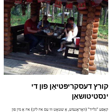
קורץ דעסקריפּטיאָן פון די
ינסטיטושאַן
קאַפע "גלייד" (וואָראָנעזש, אַ שטאָט ווו עס איז ליגן) איז אַ מין פון