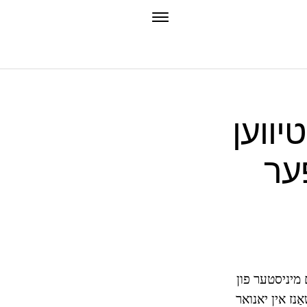
יווען
, ציבור און
195.) - קאַנאַדיאַן פּאָליטיקער, 22 טה פּריים מיניסטער פון
ַנז אין יאנואר