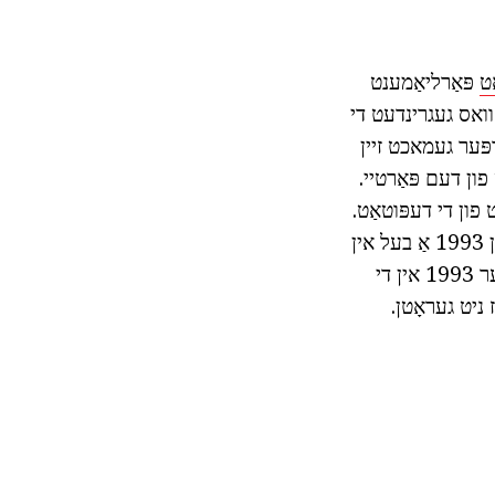
ט
פּאַרליאַמענט
וואס געגרינדעט די
סטיווען האַרפּער געמאכט זיין
פון דעם פּאַרטיי.
אַנט פון די דעפּוטאַט.
בעשאַס דעם פּעריאָד, האַרפּער סטיווען געצויגן זייַן שטודיום אין קאַלגאַרי, פּאַסיק אין 1993 אַ בעל אין
עקאנאמיק. צום סוף, ער פּרובירן ווידער עלעקטעד צו פּאַרליאַמענט אין דער זעלביקער 1993 אין די