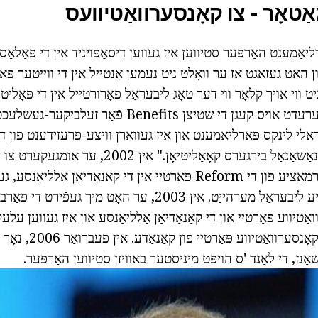
ַטאָר - צו קאָנסערוואַטיוועס
ַרליאַמענט האַרפּער סטיווען איז געווען דיסאַפּויניד אין די פּאַלאַס
יי, און האט געזאגט אַז ער וואָלט ניט נעמען אָנטייל אין די ווייַטער פּ
ווי אויך קלאָר ווי דער טאָג ליבעראַל פאָרורטייל אין די פּאָליטיק 
באַזונדער, האט ער גערעדט אויס קעגן די שטיצן Benefits פֿאַר
נטעראַלי לינקס פּאַרליאַמענט און איז געווארן וויצע-פּרעזידענט פון 
ציבור אָרגאַניזאַציע "נאַשאַנאַל בירגערס קאָאַליטיאָן
און נאָך די טראַנספאָרמאַציע פון די Reform פּאַרטיי אין די קאַנאַדיאַן
פירער פון די אָפּאָזיציע ליבעראַל מערהייַט. אין 2003, ער האָט מיך גע
ואַטיווע פּאַרטיי און די קאַנאַדיאַן אַלליאַנסע און איז געווען על
די רעקאָנסטיטוטעד קאָנסערוואַט
ַנז, די לאַנד 'ס הויפּט מיניסטער באוויזן סטיווען האַרפּער.