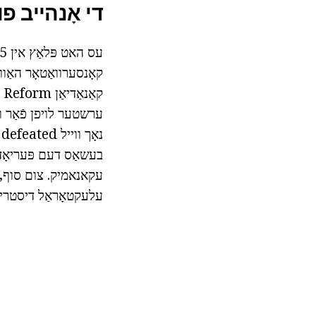
די אָנהייב פו
עס האט פּלאַץ אין 1985. עס אַלע אנגעהויבן מיט די אַרבעט פון
קאָנסערוואַטאָר האַו
ערשטער לויפן פֿאַר וו
נ
עלעקטאָראַל דיסטריקט פון קאַלגאַרי-מערב 