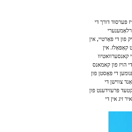
יז פּערסוד דורך די
אַרלאַמענערי
פון די פּאַרטיי, אין
 זעלביקער-געשלעכט קאַפּאַלז. אין
די קאנסערוואטיוו
." אין 2002, ער אומגעקערט צו די הויז פון קאמאנס
 אַלליאַנסע, גענומען די פּאָסטן פון
פֿירט די פאַרבאַנד צווישן די
עקטעד פּרעזידענט פון
יווע פּאַרטיי פון קאַנאַדע. אין פעברואַר 2006, נאָך איר זיג אין די