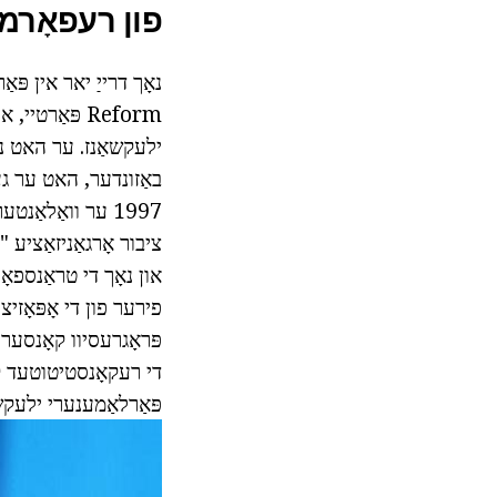
פון רעפאָרמא
נאָך דרייַ יאר אין פּא
Reform פּאַרט
ילעקשאַנז. ער האט ניט 
1997 ער וואַלאַ
פּראָגרעסיוו קאָנסערו
פּאַרלאַמענערי ילעקשא