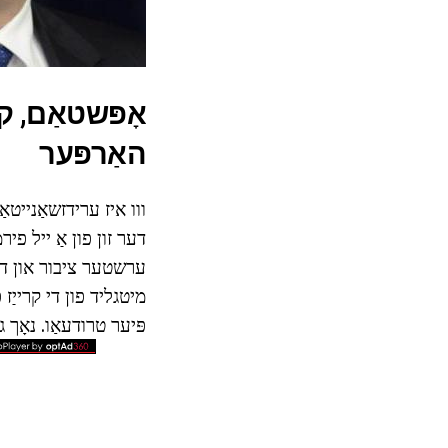
אָפּשטאַם, ק
האַרפּער
דער זון פון אַ ייל פי
ערשטער ציבור און דעמ
פּיער טרודעאַו. נאָך געלאזן שולע אין 1978 ער אר