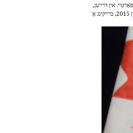
ּאַרטיי. אין דרייען,
קאַנאַדיאַן קאָנסערוואַטיוועס געגעבן ערשטיקייַט צו די ליבעראַלס אין די ילעקשאַנז פון 2015, ברייקינג אַ