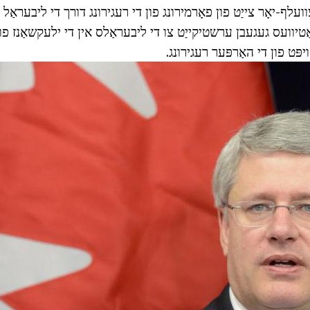
 צוועלף-יאָר צייַט פון פאָרמירונג פון די רעגירונג דורך די ליבעראַל פ
ויפּט פון די האַרפּער רעגירונג.