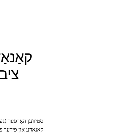
קאַנאַ
קאַנאַדע און פירער פו