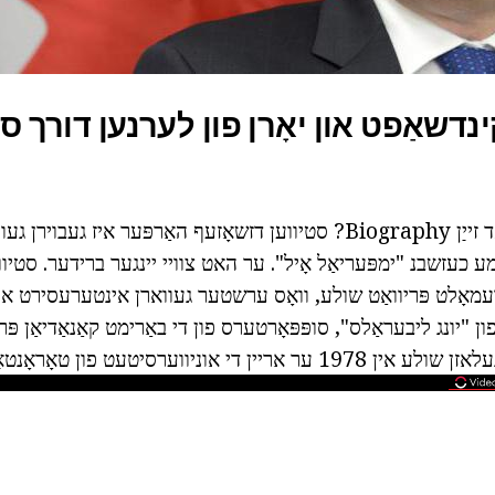
ינדשאַפט און יאָרן פון לערנען דורך סט
ווו איז ערידזשאַנייטאַד זייַן Biography? סטיווען דזשאָזעף האַרפּער איז ג
רמע כעזשבנ "ימפּעריאַל אָיל". ער האט צוויי יינגער ברידער. סטיו
אָלט פּריוואַט שולע, וואָס ערשטער געווארן אינטערעסירט אין פ
יין די אוניווערסיטעט פון טאָראָנטאָ.