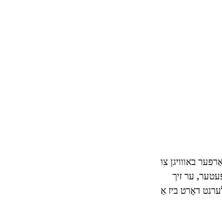
שים, 19-יאָר-אַלט סטיווען האַרפּער באווויגן צו
ּעטער, ער זיך
ערנט דאָרט ביז אַ