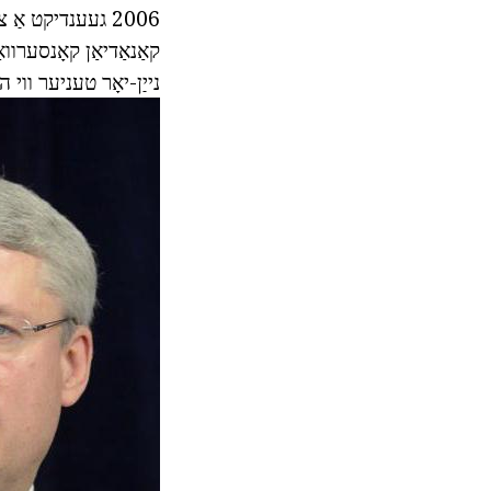
2006 געענדיקט אַ
נייַן-יאָר טעניער ווי ה