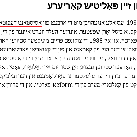
ן זיין פּאָליטיש קאַריערע
אַסיסטאַנט דעפּוטאַ
וקס. א ביסל יאָרן שפּעטער, אונדזער העלד ווערט איינער פון די, 
קאַנאַדיאַן Reform פּאַרטיי. און אין 1988 די צוקונפֿט פּריים מיניסטער 
אַלן צו דער הויז פון קאמאנס און פון די קאַנאַדיאַן פּאַרליאַמענט 
אָך ווייל defeated אין דעם וואַלן, ער ווידער אנגעהויבן צו אַרבעטן ווי די אַסיסט
פון די Reform פּאַרטיי, און די פּרווון איז ניט געראָטן.