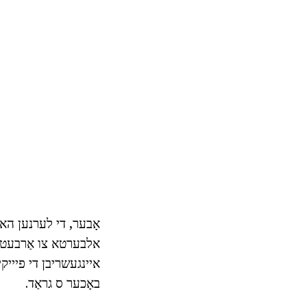
אלבערטא צו אַרבעטן א
איינגעשריבן די פיייקי
באָכער ס גראַד.