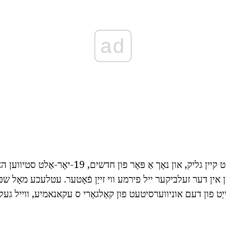
ad
אָבער, די לערנען האט קיין גליק, און נאָך אַ פּאָר פון חד
ין דער זעלביקער ייל פירמע ווי זייַן פֿאָטער. עטלעכע מאָל שפ
יַט פון דעם אוניווערסיטעט פון קאַלגאַרי ס עקאנאמיע, ווייל געל