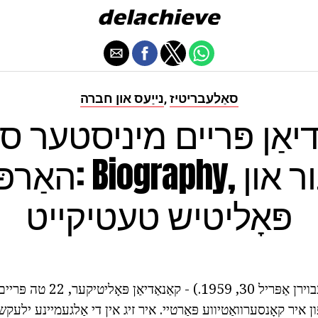
סאַלעבריטיז
נייַעס און חברה
,
דיאַן פּריים מיניסטער סט
האַרפּער: Biography
פּאָליטיש טעטיקייט
סטיווען האַרפּער (געבוירן אַפּריל 30, 9
ן איר קאָנסערוואַטיווע פּאַרטיי. איר זיג אין די אַלגעמיינע ילעקשא