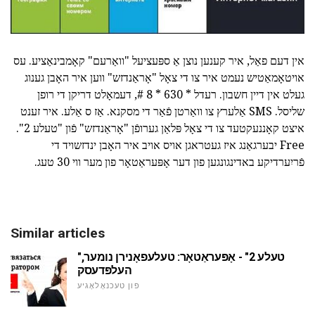
אין דעם פאַל, איר קענען נוצן אַ ספּעציעל "וואַרעם" קאָמבינאַציע. עס
אויטאָמאַטיש נעמט איר צו די צאָל "אָראַנדזש" ווען איר האָבן גענוג
געלט אין דיין חשבון. רעדל * 630 * 8 #, דעמאָלט דריקן די רופן
שליסל. SMS אַלערץ צו וואַרטן פֿאַר די מסקנא. אַז ס אַלע. איר זענט
איצט קאָננעקטעד צו די צאָל פּלאַן גערופֿן "אָראַנדזש" פֿון "טעלע 2".
Free יבערגאַנג איז געטראגן אויס אויב איר האָבן ינדזשויד די
פֿריִערדיקע באדינגונגען פון דער אָפּעראַטאָר פון מער ווי 30 טעג.
Similar articles
"טעלע 2" - אָפּעראַטאָר: טעלעפאָנירן נומער,
העלפּדעסק
פון טעכנאָלאָגיע