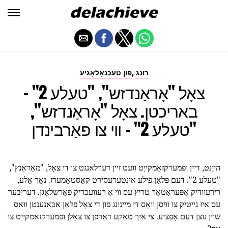
,
רונג
פון טעכנאָלאָגיע
צאָל "אָראַנדזש", "טעלע 2" -
באריכטן. צאָל "אָראַנדזש",
"טעלע 2" - ווי צו פאַרבינדן
הייַנט, דיין ופמערקזאַמקייַט וועט זיין דערלאנגט צו די צאָל, "מאַראַנץ",
"טעלע 2". דעם פּלאַן פילע אינטערעסירט קאַסטאַמערז. נאָך אַלע,
רירעוודיק אָפּעראַטאָר טריץ עס ווי אַ רעוועכדיק פאָרשלאָגן. דעריבער
עס איז נייטיק צו וויסן וואָס די מיינונג פון די צאָל פּלאַן אבאנענטן וואס
שוין נוצן דעם אָפּציע. צי איך טאַקע דאַרפֿן צו צאָלן ופמערקזאַמקייַט צו