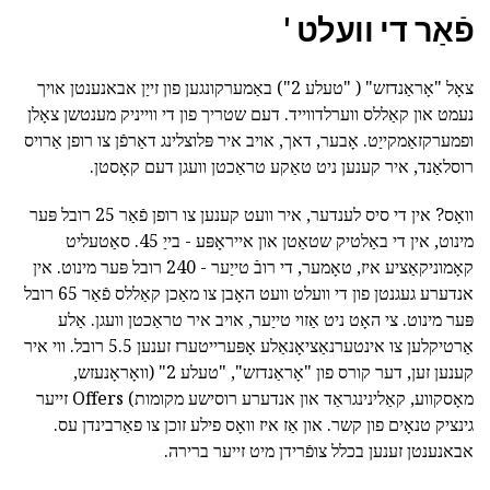
פֿאַר די וועלט '
צאָל "אָראַנדזש" ( "טעלע 2") באַמערקונגען פון זייַן אבאנענטן אויך
נעמט און קאַללס ווערלדווייד. דעם שטריך פון די ווייניק מענטשן צאָלן
ופמערקזאַמקייַט. אָבער, דאך, אויב איר פּלוצלינג דאַרפֿן צו רופן אַרויס
רוסלאַנד, איר קענען ניט טאַקע טראַכטן וועגן דעם קאָסטן.
וואָס? אין די סיס לענדער, איר וועט קענען צו רופן פֿאַר 25 רובל פּער
מינוט, אין די באַלטיק שטאַטן און אייראָפּע - בייַ 45. סאַטעליט
קאָמוניקאַציע איז, טאָמער, די רובֿ טייַער - 240 רובל פּער מינוט. אין
אנדערע געגנטן פון די וועלט וועט האָבן צו מאַכן קאַללס פֿאַר 65 רובל
פּער מינוט. צי האָט ניט אַזוי טייַער, אויב איר טראַכטן וועגן. אַלע
אַרטיקלען צו אינטערנאַציאָנאַלע אָפּערייטערז זענען 5.5 רובל. ווי איר
קענען זען, דער קורס פון "אָראַנדזש", "טעלע 2" (וואָראָנעזש,
מאָסקווע, קאַלינינגראַד און אנדערע רוסישע מקומות) Offers זייער
גינציק טנאָים פון קשר. און אַז איז וואָס פילע זוכן צו פאַרבינדן עס.
אבאנענטן זענען בכלל צופֿרידן מיט זייער ברירה.