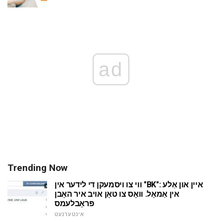
ad
Trending Now
ווי צו ויסמעקן די לידער אין "BK": איין און אַלע
אין אַמאָל. וואָס צו טאָן אויב איר האָבן
פּראָבלעמס
אינטערנעט