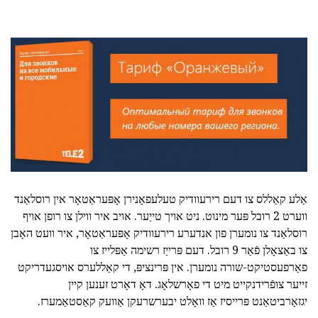
אַלע קאַללס צו דעם רירעוודיק טעלעפאָנירן אָפּעראַטאָר אין רוסלאַנד
ווערט 2 רובל פּער מינוט. ניט אויך טייַער. אויב איר ווילן צו רופן אויף
רוסלאַנד צו נומערן פון אנדערע רירעוודיק אָפּעראַטאָר, איר וועט האָבן
צו באַצאָלן פֿאַר 9 רובל. דעם פּרייַז רשימה אַפּלייז צו
פאַרפעסטיקט-שורה נומערן. אין פּרינציפּ, די קאַללערס אויסגעדריקט
זייער צופֿרידנקייט מיט די פאָרשלאָג. דאָ דאָרט זענען קיין
יגזאָרביטאַנט פּרייסיז אַז וואָלט יבערשרעקן אַוועק קאַסטאַמערז.