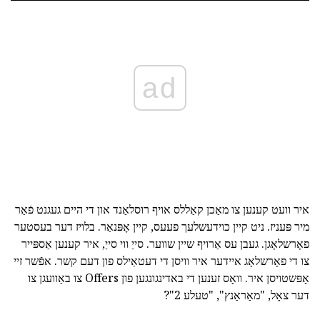
ad
איר וועט קענען צו מאַכן קאַללס אויף רוסלאַנד און די היים געגנט פֿאַר
מיר פּעניז. ניט קיין כוידעשלעך פעעס, קיין אָפּנאַר. בלויז דער בעסטער
פאָרשלאָגן. געבן עס אַרויף שיין שווער. סייַ ווי סייַ, איר קענען אַספּייר
צו די פאָרשלאָג איידער איר וויסן די דעטאַילס פון דעם קשר. אפֿשר זיי
אָפּשטויסן איר. וואָס זענען די באדינגונגען פון Offers צו באַוועגן צו
דער צאָל, "מאַראַנץ", "טעלע 2"?