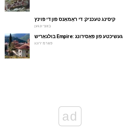
קיסינג טעכניק: די ראָמאַנס פון די פּוינץ
באַציונגען
בולגאַריש Empire: געשיכטע פון פּאַסירונג
פאָרמירונג
ad