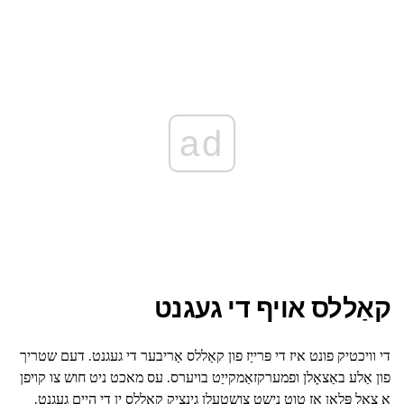
ad
קאַללס אויף די געגנט
די וויכטיק פונט איז די פּרייַז פון קאַללס אַריבער די געגנט. דעם שטריך
פון אַלע באַצאָלן ופמערקזאַמקייַט בויערס. עס מאכט ניט חוש צו קויפן
אַ צאָל פּלאַן אַז טוט נישט צושטעלן גינציק קאַללס ין די היים געגנט.