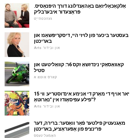
אַלקאַכאָליזאַם באַהאַנדלונג דורך היפּנאָסיס.
פּראָצעדור איבערבליק
געזונטהייַט
בעסטער ביכער פון לויזי היי, דיסקריפּשאַנז און
באריכטן
Arts און ובידור
קאַוואַסאַקי נינדזשאַ זקס 6ר: קוואַליטעט און
סטיל
קאַרס אַוטאָ א
15 יאר אויף די מאַרק די אַנימע אינדוסטריע: ווי
פילע עפּיסאָודז אין "נאַרוטאָ"?
Arts און ובידור
מאַגנעטיק פילטער פֿאַר וואַסער: ברירה, דער
פּרינציפּ פון אָפּעראַציע, באריכטן
האָמעלינעסס