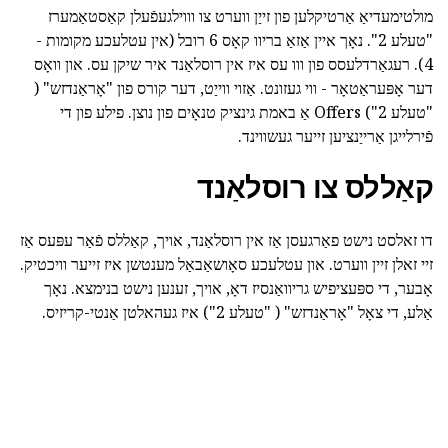
מולטימעדיאַ אַרטיקלען פון זייַן ווערט צו וווילגעפֿעלן קאַסטאַמערז
"טעלע 2". נאָך איין אַזאַ בריוו קאָס 6 רובל (אין עטלעכע מקומות -
4). רעגאַרדלעסס פון ווו עס איז אין רוסלאַנד איר שיקן עס. און וואָס
דער אָפּעראַטאָר - ווי געזונט. אַזוי ווייַט, דער קורס פון "אָראַנדזש" (
"טעלע 2") Offers אַ באמת גינציק טנאָים פון נוצן. פילע פון די
פֿירלייגן אַרייַנציען זייער געשווינד.
קאַללס צו רוסלאַנד
דו זאלסט נישט פאַרגעסן אַז אין רוסלאַנד, אויך, קאַללס פֿאַר עפּעס אַז
זיי זאלן זיין ווערט. און עטלעכע סאָושאַבאַל מענטשן איז זייער וויכטיק.
אָבער, די ספּעציפיש גריוואַנסיז דאָ, אויך, זענען נישט בנימצא. נאָך
אַלע, די צאָל "אָראַנדזש" ( "טעלע 2") איז געהאלטן אַנטי-קריזיס.