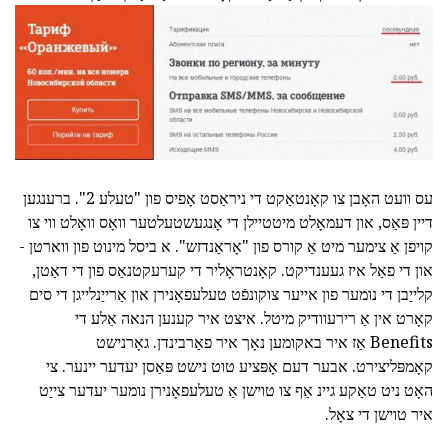
עס וועט האָבן צו קאָנטאַקט די ניראַסט אָפיס פון "טעלע 2". ברענגען
דיין פּאַס, און דעמאָלט מיטטיילן די אָנגעשטעלטער וואָס וואָלט ווי צו
קויפן אַ צימער מיט אַ קורס פון "אָראַנדזש". א ביסל מינוט פון ווארטן -
און די פאַל איז געענדיקט. קאָנטראָליר די קערעקטנאַס פון די דאַטן,
קלייַבן די נומער פון אייער צוקונפֿט טעלעפאָנירן און אַרייַנלייגן די סים
קאָרט אין אַ רירעוודיק מיטל. איצט איר קענען הנאה אַלע די
Benefits אַז איר באקומען נאָך איר פאַרבינדן. גאָרנישט
קאָמפּליצירט. אבער דעם אָפּציע טוט נישט פּאַסן יעדער יינער. צי
האָט ניט טאַקע גיינ אַף צו טוישן אַ טעלעפאָנירן נומער יעדער צייַט
איר טוישן די צאָל.