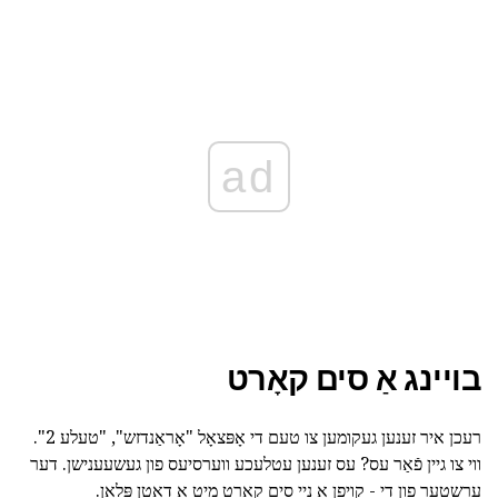
ad
בויינג אַ סים קאָרט
רעכן איר זענען געקומען צו טעם די אָפּצאָל "אָראַנדזש", "טעלע 2".
ווי צו גיין פֿאַר עס? עס זענען עטלעכע ווערסיעס פון געשעענישן. דער
ערשטער פון די - קויפן אַ נייַ סים קאָרט מיט אַ דאַטן פּלאַן.