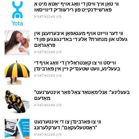
ווי טאָן איך וויסן די וואָג אויף יאָטאַ מיט אַ
פאַרשיידנקייַט פון רירעוודיק דיווייסאַז
פון טעכנאָלאָגיע
ווי דער ווייזט אויף מעגאַפאָן איבערזעצן אין
געלט און מנחורת? אַלע די באדינגונגען פון די
פּראָגראַם
פון טעכנאָלאָגיע
ווייסט ווי צו קאָנטראָלירן די וואָג אויף די
בעעלינע, וועט שטענדיק זיין אין פאַרבינדן
פון טעכנאָלאָגיע
"בעעלינע": אַנלימאַטאַד צאָל פֿאַר אינטערנעט
מאָדעם
פון טעכנאָלאָגיע
ווי צו פאַרבינדן צו די אינטערנעט
"ראָסטעלעקאָם": דערקלערונג
פון טעכנאָלאָגיע