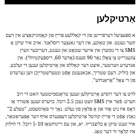
אַרטיקלען
א ספּעציעל דערפרייען פון די קאַללעע פּרייַז פון קאָמוניקאַציע אין דעם
קשר געגנט. און טאַקע, אין דער גאנצער רוסלאַנד. אויב איר שיקן אַ
SMS צו די נומערן אין אייער שטאָט און געגנט, דעריבער ווערן
צוגעגרייט צו צאָלן נאָר 90 סענס (אָדער 60, ריספּעקטיוולי). אין
אנדערע ווערטער, איצט דער קאַללס און אַרטיקלען זענען די זעלבע.
און ביליק. דעם שטריך, אבאנענטן אָפֿט ונטערשטרייַכן ווען גערעדט
פון די צאָל "אָראַנדזש".
לויט צו דער רוסיש אַרטיקלען זענען טראַנסמיטטעד האט די רובֿ
ווערט. פֿאַר איין SMS וועט געבן 2.5 רובל. בויערס זענען אַשורד אַז
דאָס איז ניט אַזוי און אַ פּלאַץ פון געלט. נאָך די פאַרמעסט, "טעלע 2"
גאַנץ אָפֿט די פּרייַז קוויטל אַרטיקלען דעפּענדס אויף דער אָפּעראַטאָר,
איר זענט שיקן אַ בליצבריוו. יא, און עס ריינדזשאַז 5-10 רובל. די חילוק
איז קלאָר ווי דער טאָג.