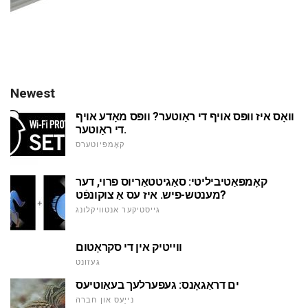
Newest
וואָס איז וופּס אויף די ראַוטער? וופּס מאָדע אויף
די ראַוטער.
קאָמפּיוטערס
קאָמפּאַטיביליטי: סאַגיטטאַריוס פרוי, דער
מענטש-פיש. איז עס אַ צוקונפֿט?
גייסטיקער אנטוויקלונג
ווייטיק אין די סקראָטום
געזונט
ים דראַגאָנס: געפערלעך בעאַוטיעס
נייַעס און חברה