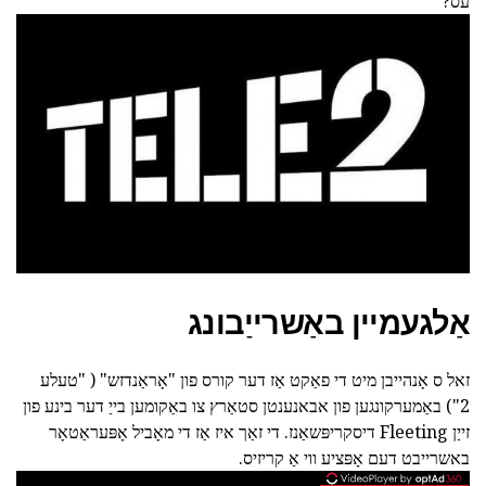
עס?
אַלגעמיין באַשרייַבונג
זאל ס אָנהייבן מיט די פאַקט אַז דער קורס פון "אָראַנדזש" ( "טעלע
2") באַמערקונגען פון אבאנענטן סטאַרץ צו באַקומען בייַ דער בינע פון
זייַן Fleeting דיסקריפּשאַנז. די זאַך איז אַז די מאָביל אָפּעראַטאָר
באשרייבט דעם אָפּציע ווי אַ קריזיס.