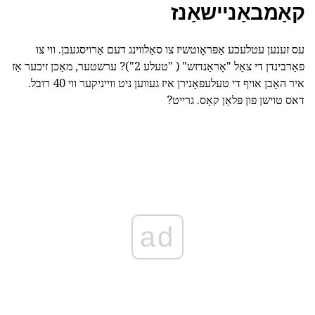
קאַמבאַניישאַנז
עס זענען עטלעכע אַפּראָוטשיז צו סאַלווינג דעם אַרויסגעבן. ווי צו
פאַרבינדן די צאָל "אָראַנדזש" ( "טעלע 2")? ערשטער, מאַכן זיכער אַז
איר האָבן אויף די טעלעפאָנירן איז געווען ניט ווייניקער ווי 40 רובל.
דאס טוישן פון פּלאַן קאָס. גרייט?
ad