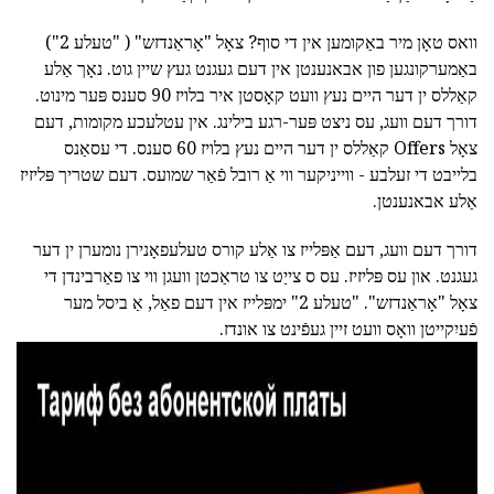
וואס טאָן מיר באַקומען אין די סוף? צאָל "אָראַנדזש" ( "טעלע 2")
באַמערקונגען פון אבאנענטן אין דעם געגנט געץ שיין גוט. נאָך אַלע
קאַללס ין דער היים נעץ וועט קאָסטן איר בלויז 90 סענס פּער מינוט.
דורך דעם וועג, עס ניצט פּער-רגע בילינג. אין עטלעכע מקומות, דעם
צאָל Offers קאַללס ין דער היים נעץ בלויז 60 סענס. די עסאַנס
בלייבט די זעלבע - ווייניקער ווי אַ רובל פֿאַר שמועס. דעם שטריך פּליזיז
אַלע אבאנענטן.
דורך דעם וועג, דעם אַפּלייז צו אַלע קורס טעלעפאָנירן נומערן ין דער
געגנט. און עס פּליזיז. עס ס צייַט צו טראַכטן וועגן ווי צו פאַרבינדן די
צאָל "אָראַנדזש". "טעלע 2" ימפּלייז אין דעם פאַל, אַ ביסל מער
פֿעיִקייטן וואָס וועט זיין געפֿינט צו אונדז.