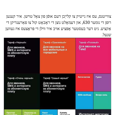
צווייטנס, עס איז נייטיק צו קלייַבן דעם אופֿן פון צאָל טוישן. איר קענען
רופן די נומער 630, און דעמאָלט נוצן די ראָבאָט קול צו פאַרענדיקן די
אַקציע. ניט דער בעסטער אָפּציע אויב איר ווילן די פּראָצעס איז געווען
שנעל.