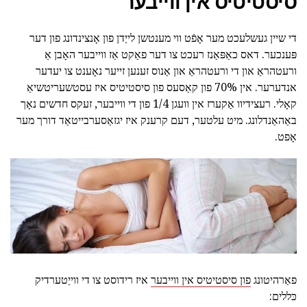
סיסטיטיס אין ווייבער
די שיין געשלעכט מער אָפֿט ווי מענטשן לייַדן פון אָנצינדונג פון דער
פּענכער. דאס כאַפּאַנז רעכט צו דער פאַקט אַז ווייבער האָבן אַ
ורעטהראַ און די ורעטהראַ און אַנוס זענען זייער נאָענט צו יעדער
אנדערער. אין 70% פון קאַסעס פון סיסטיטיס איז עסטשעריטשיאַ
קאָלי. רעצידיוו אַקערז אין וועגן 1/4 פון די ווייבער, זעקס חדשים נאָך
באַהאַנדלונג. מיט עלטער, דעם קרענק איז יגזאַסערבייטאַד דורך מער
אָפט.
פאַרהיטונג
פון סיסטיטיס אין ווייבער
איז רידוסט צו די ווייַטערדיק
כּללים: