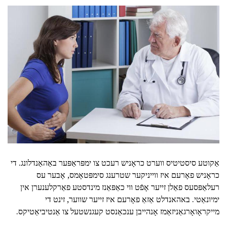
אַקוטע סיסטיטיס ווערט כראָניש רעכט צו ימפּראַפּער באַהאַנדלונג. די
כראָניש פאָרעם איז ווייניקער שטרענג סימפּטאָמס, אָבער עס
רעלאַפּסעס פאַלן זייער אָפֿט ווי כאַפּאַנז מינדסטע פאַרקלענערן אין
ימיונאַטי. באהאנדלט אַזאַ פאָרעם איז זייער שווער, זינט די
מייקראָואָרגאַניזאַמז אָנהייבן ענכאַנסט קעגנשטעל צו אַנטיביאַטיקס.