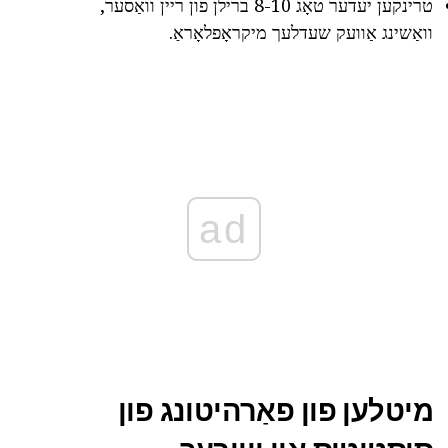
טרינקען יעדער טאָג 8-10 ברילן פון ריין וואַסער,
וואַשינג אַוועק שעדלעך מיקראָפלאָראַ.
ad
מיטלען פון פאַרהיטונג פון