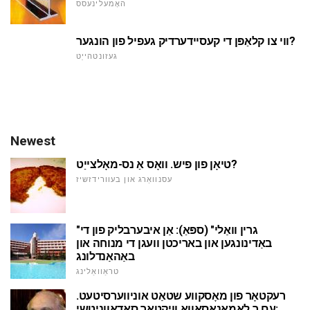
האָמעלינעסס
ווי צו קלאַפּן די קעסיידערדיק געפיל פון הונגער?
געזונטהייַט
Newest
טיאָן פון פיש. וואָס אַ נס-מאָלצייַט?
עסנוואַרג און בעוורידזשיז
"גרין וואַלי" (ספּאַ): אַן איבערבליק פון די
באַדינונגען און באריכטן וועגן די מנוחה און
באַהאַנדלונג
טראַוואַלינג
רעקטאָר פון מאָסקווע שטאַט אוניווערסיטעט.
עם ך לאָמאָנאָסאָוואַ וויקטאָר סאַדאָווניטשי: