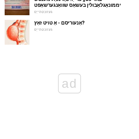
יממונאָגלאָבולין בעשאַס שוואַנגערשאַפט
געזונטהייַט
אַנעוריסם - אַ טויט זאַץ?
געזונטהייַט
ad