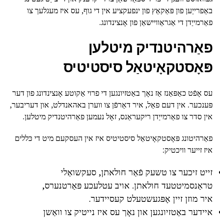
באַפרייַען פון פּאַקאַץ פון ינפעקציע אין די גוף, עס איז מעגלעך צו
פאַרמייַדן די אַגראַוויישאַן פון אָנצינדונג.
פאַרהיטנדיק מיטלען
פּאָסטקאָיטאַל סיסטיטיס
עס אָפֿט כאַפּאַנז אַז נאָך באַטזיונגען די פרוי אַקוטע אָנצינדונג פון דער
פּענכער. אין דעם פאַל, איר דאַרפֿן צו ווערן באהאנדלט, און דעריבער,
אין סדר צו פאַרמייַדן ריקעראַנס, זאָל נעמען פאַרהיטנדיק מיטלען.
פאַרהיטונג פּאָסטקאָיטאַל סיסטיטיס איז אין העסקעם מיט די כּללים
איז זייער וויכטיק:
זייט זיכער צו טשעק פֿאַר חולאתן, סעקשואַלי
טראַנסמיטטעד חולאתן. אויב עטלעכע פּאַרטנערס,
איר מוזן זיין אָפּגעשטעלט קעסיידער.
איידער באַטזיונגען און נאָך עס איז נייטיק צו וואַשן