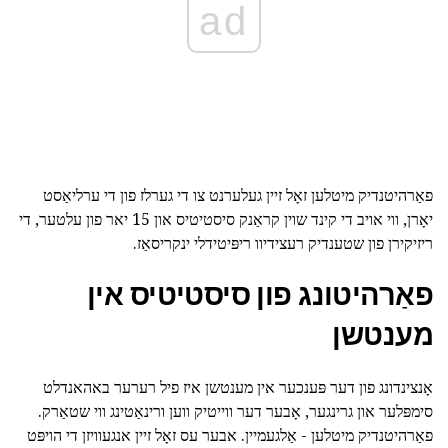
ad
פאַרהיטנדיק מיטלען זאָל זיין געלערנט צו די גערלז פון די ערליאַסט
יאָרן, ווי אויב די קינד שוין קראַנק סיסטיטיס און 15 יאר פון עלטער, די
ריזיקירן פון שטענדיק רעצידיוו ריפּיטידלי ינקריסאַז.
פאַרהיטונג פון סיסטיטיס אין
מענטשן
אָנצינדונג פון דער פּענכער אין מענטשן איז פיל רערער באהאנדלט
סימפּלער און גרינגער, אָבער דער ווייטיק ווען ורינאַטינג ווי שטאַרק.
פאַרהיטנדיק מיטלען - אַלגעמיין. אבער עס זאָל זיין אנגעוויזן די הויפּט