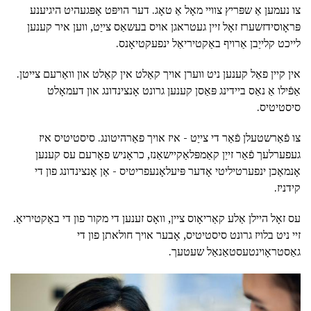
צו נעמען אַ שפּריץ צוויי מאָל אַ טאָג. דער הויפּט אָפּגעהיט היגיענע
פּראָוסידזשערז זאָל זיין געטראגן אויס בעשאַס צייַט, ווען איר קענען
לייכט קלייַבן אַרויף באַקטיריאַל ינפעקטיאָנס.
אין קיין פאַל קענען ניט ווערן אויך קאַלט אין קאַלט און וואַרעם צייטן.
אַפֿילו אַ נאַס ביידינג פּאַסן קענען גרונט אָנצינדונג און דעמאָלט
סיסטיטיס.
צו פֿאַרשטעלן פֿאַר די צייַט - איז אויך פאַרהיטונג. סיסטיטיס איז
געפערלעך פֿאַר זייַן קאַמפּלאַקיישאַנז, כראָניש פאָרעם עס קענען
אָנמאַכן ינפערטיליטי אָדער פּיעלאָנעפריטיס - אַן אָנצינדונג פון די
קידניז.
עס זאָל היילן אַלע קאַריאָוס ציין, וואָס זענען די מקור פון די באַקטיריאַ.
זיי ניט בלויז גרונט סיסטיטיס, אָבער אויך חולאתן פון די
גאַסטראָוינטעסטאַנאַל שעטעך.