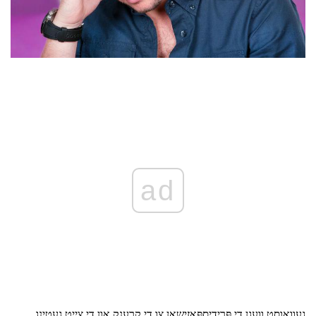
ad
געוואוסט וועגן די פּרידיספּאַזישאַן צו די קרענק און די צייַט געטינג