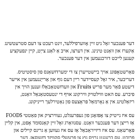
דער פּענכער זאָל ניט זיין אָווערפיללעד, זינט רעכט צו דעם סטרעטשינג
אַקערז און וואַנט טינינג. אין דערצו, אויב אַ לאַנג צייַט, קיין ינפעקציע
קענען לייכט דורכנעמען אין דער פּענכער.
פאַרשטאָפּונג אויך ביישטייערן צו די ימערדזשאַנס פון סיסטיטיס.
דעריבער, איר זאָל קעסיידער ריין דעם גוף און אַרייַננעמען אין אייער
דיעטע פֿאַר מער פריש Fruits און וועדזשטאַבאַלז זענען הויך אין
פיברע. עס האט וווילטויק ווירקונג אויף די ינטעסטאַנאַל וואַנט,
ריזאַלטינג אין אַ נאָרמאַל פּראָצעס פון נאַטירלעך רייניקונג.
עס איז נייטיק צו אָפּזאָגן פון געפּרעגלט, געווירציק און פאַטטי FOODS
אַז רייצן דער פּענכער וואַנט. עסנוואַרג זאָל זיין קאַנסומד אָפט, אין קליין
פּאָרשאַנז. עס איז דיזייראַבאַל אַז עס איז געווען אַ גרינס קיילים און
פרוכט. עס ברענגט גרויס נוץ צו פרעשלי סקוויזד דזשוסאַז, דער