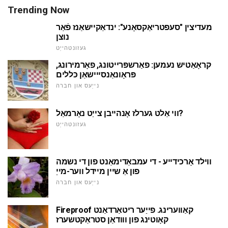
Trending Now
מעדיצין "סעפטריאַקסאָנע": ינדאַקיישאַנז פֿאַר
נוצן
געזונטהייַט
קראָאַטיש נעמען: פאַרשפּרייטונג, פאָרמירונג,
פּראָונאַנסייישאַן כּללים
נייַעס און חברה
ווי אַלט גערלז אָנהייבן צייַט נאָרמאַל?
געזונטהייַט
ווילד אָרכידייע - די עמבאַדימאַנט פון די נשמה
פון אַ שיין מיידל ווער-מייַ
נייַעס און חברה
Fireproof קאַווערינג. פייַער ריטאַרדאַנט
קאָוטינג פון ווודאַן סטראַקטשערז