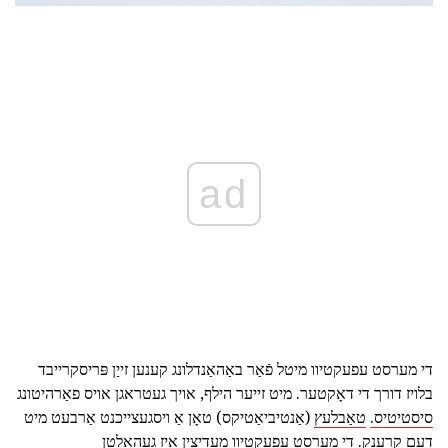
ad
די מערסט עפעקטיוו מיטל פֿאַר באַהאַנדלונג קענען זייַן פּריסקרייבד
בלויז דורך די דאָקטער. מיט זייער הילף, אויך געטראגן אויס פאַרהיטונג
סיסטיטיס.
טאַבלעץ
(אַנטיביאַטיקס) טאָן אַ ויסגעצייכנט אַרבעט מיט
דעם קרענק. די מערסט עפעקטיוו מעדיצין איז געהאלטן