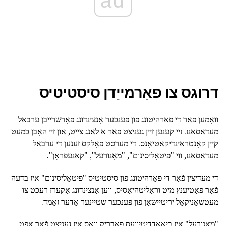
ad
דרוגס צו פאַרמייַדן סיסטיטיס
וואָמען פֿאַר די פאַרהיטונג פון פּענכער אָנצינדונג פאָרשרייַבן ערבאַל
מעדאַסאַנז. זיי קענען זיין געניצט פֿאַר אַ לאַנג צייַט, און זיי האָבן כמעט
קיין קאָנטראַינדיקאַטיאָנס. די מערסט פאָלקס זענען די ערבאַל
מעדאַסאַנז, ווי "פיטאָליסינום", "מאָנורעל", "קאַנעפראָן".
די מעדיצין פֿאַר די פאַרהיטונג פון סיסטיטיס "פיטאָליסינום" איז בדעה
פֿאַר פּאַטיענץ מיט וראָליטהיאַסיס, ווען אָנצינדונג אַקערז רעכט צו
מעטשאַניקאַל יריטיישאַן פון פּענכער שטיינער אָדער זאַמד.
"מאָנורעל" איז ביאָאַדדיטיוועס פאַבריק וואָס איז געניצט פֿאַר אָפט