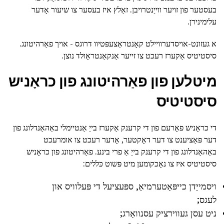
בעסטער פון זויער ווייַנטרויבן. זאַלץ איז בעסער צו שיעור אָדער
עלימינירן.
א געזונט-אויסדערוויילט קאָנטראַצעפּטיוו דרוגס - אויך פאַרהיטונג.
סיסטיטיס אַקערז רעכט צו זייער אַנקאַנטראָולד נוצן.
מיטלען פון פאַרהיטונג פון כראָניש
סיסטיטיס
די כראָניש פאָרעם פון די קרענק אַקערז בייַ אַנטיימלי באַהאַנדלונג פון
דער פּאַציענט צו דער דאָקטער, אָדער רעכט צו אומרעכט
באַהאַנדלונג פון די קרענק בייַ אַ פרי בינע. פאַרהיטונג פון כראָניש
סיסטיטיס איז צו נאָכקומען מיט פּשוט כּללים:
ויסמייַדן כייפּאַטערמיאַ, ספּעציעל די פּעלוויס און
לעגס;
ניט עסן געווירציק עסנוואַרג;