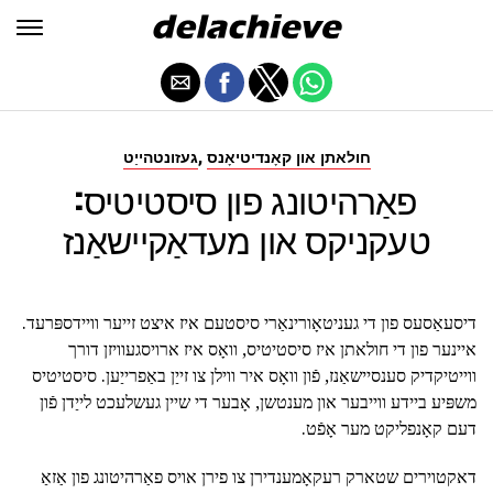
,
חולאתן און קאָנדיטיאָנס
געזונטהייַט
פאַרהיטונג פון סיסטיטיס:
טעקניקס און מעדאַקיישאַנז
דיסעאַסעס פון די געניטאָורינאַרי סיסטעם איז איצט זייער וויידספּרעד.
איינער פון די חולאתן איז סיסטיטיס, וואָס איז ארויסגעוויזן דורך
ווייטיקדיק סענסיישאַנז, פֿון וואָס איר ווילן צו זייַן באַפרייַען. סיסטיטיס
משפּיע ביידע ווייבער און מענטשן, אָבער די שיין געשלעכט לייַדן פֿון
דעם קאָנפליקט מער אָפֿט.
דאקטוירים שטארק רעקאָמענדירן צו פירן אויס פאַרהיטונג פון אַזאַ