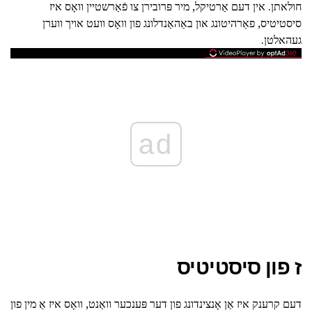
חולאתן. אין דעם אַרטיקל, מיר פּרובירן צו פֿאַרשטיין וואָס איז
סיסטיטיס, פאַרהיטונג און באַהאַנדלונג פון וואָס וועט אויך ווערן
געהאלטן.
ad
ז פון סיסטיטיס
דעם קרענק איז אַן אָנצינדונג פון דער פּענכער וואַנט, וואָס איז אַ מין פון