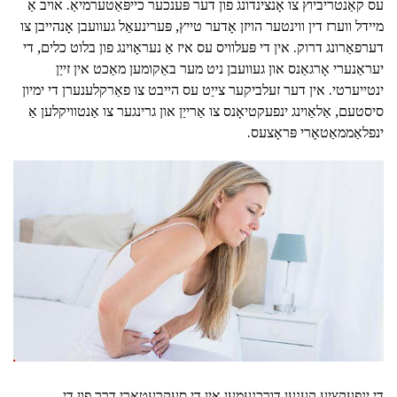
עס קאַנטריביוץ צו אָנצינדונג פון דער פּענכער כייפּאַטערמיאַ. אויב אַ
מיידל ווערז דין ווינטער הויזן אָדער טייץ, פּערינעאַל געוועבן אָנהייבן צו
דערפאַרונג דרוק. אין די פּעלוויס עס איז אַ נעראָוינג פון בלוט כלים, די
יעראַנערי אָרגאַנס און געוועבן ניט מער באַקומען מאַכט אין זייַן
ינטייערטי. אין דער זעלביקער צייַט עס הייבט צו פאַרקלענערן די ימיון
סיסטעם, אַלאַוינג ינפעקטיאָנס צו אַרייַן און גרינגער צו אַנטוויקלען אַ
ינפלאַממאַטאָרי פּראָצעס.
די ינפעקציע קענען דורכנעמען אין די סעקרעטאָרי דרך פון די