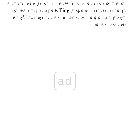
רעזערוווואַר פֿאַר סטאָרידזש פון פּישעכץ. רובֿ אָפֿט, אָנצינדונג פון דעם
גוף איז רעכט צו דעם ינפעקציע, Falling אין עס פון די ורעטהראַ.
ווייַבלעך ורעטהראַ איז פיל קירצער ווי מענטשן, וואָס נשים לייַדן פֿון
סיסטיטיס מער אָפֿט.
ad