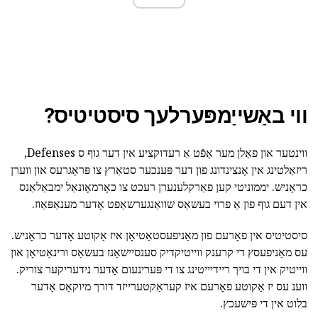
ווי באַשייַמפּערלעך סיסטיטיס?
ווינטער און פאַלן מער אָפֿט אַ רעדוקציע אין דער גוף ס Defenses,
ריזאַלטינג אין אָנצינדונג פון דער פּענכער סטאַרץ צו פּראָגרעס און ווערן
כראָניש. יממוניטי קען פאַרקלענערן רעכט צו כאָרמאָונאַל ימבאַלאַנס
אין דעם גוף פון אַ פרוי בעשאַס שוואַנגערשאַפט אָדער מענאַפּאַוז.
סיסטיטיס אין פאָרעם פון מאַניפעסטאַטיאָן איז אַקוטע אָדער כראָניש.
עס מאַניפעסץ די קרענק ווייטיקדיק סענסיישאַנז בעשאַס ורינאַטיאָן און
ווייטיק אין די בויך ריידיייטינג צו די פּערינעום אָדער נידעריקער צוריק.
ווענ עס יז אַקוטע פאָרעם איז קעראַקטערייזד דורך מיוקאַס אָדער
בלוט אין די פּישעכץ.