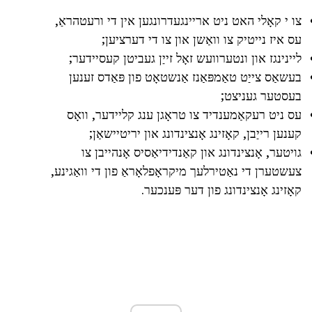
צו י קאָלי האט ניט אריינגעדרונגען אין די ורעטהראַ,
עס איז נייטיק צו וואַשן און צו די דערציען;
ליינינגז און ונטערוועש זאָל זייַן געביטן קעסיידער;
בעשאַס צייַט טאַמפּאַנז אַנשטאָט פון פּאַדס זענען
בעסטער געניצט;
עס ניט רעקאַמענדיד צו טראָגן ענג קליידער, וואָס
קענען רייַבן, קאָזינג אָנצינדונג און יריטיישאַן;
גויטער, אָנצינדונג און קאַנדידיאַסיס אָנהייבן צו
צעשטערן די נאַטירלעך מיקראָפלאָראַ פון די וואַגינע,
קאָזינג אָנצינדונג פון דער פּענכער.