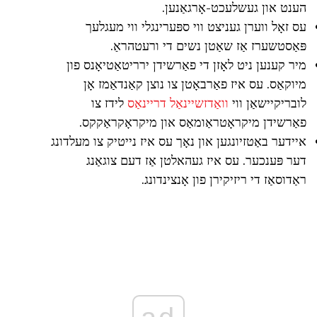
הענט און געשלעכט-אָרגאַנען.
עס זאָל ווערן געניצט ווי ספּערינגלי ווי מעגלעך
פּאַסטשערז אַז שאַטן נשים די ורעטהראַ.
מיר קענען ניט לאָזן די פאַרשידן ירריטאַטיאָנס פון
מיוקאַס. עס איז פאַרבאָטן צו נוצן קאַנדאַמז אָן
לובריקיישאַן ווי
וואַדזשיינאַל דריינאַס
לידז צו
פאַרשידן מיקראָטראַומאַס און מיקראָקראַקקס.
איידער באַטזיונגען און נאָך עס איז נייטיק צו מעלדונג
דער פּענכער. עס איז געהאלטן אַז דעם צוגאַנג
ראַדוסאַז די ריזיקירן פון אָנצינדונג.