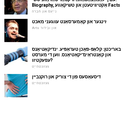
Biography, אַקטיוויטעטן און טשיקאַווע Facts
נייַעס און חברה
זינגער און קאָמערסאַנט עווגעני מאכט
Arts און ובידור
באריכטן: קלאַפּ-פאָכן טעראַפּיע. ינדיקאַטיאָנס
און קאָנטראַינדיקאַטיאָנס. ווען די מערסט
עפעקטיוו?
געזונטהייַט
דיסעאַסעס פון די צוריק און רוקנביין
געזונטהייַט