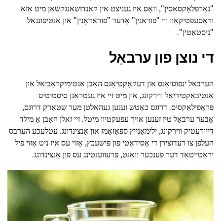
"נאָרפלאָקסאַסין", וואָס איז געניצט אין קאַנדזשאַנגקשאַן מיט אַזאַ
וראָסעפּטיקאָוו ווי "פוראַגין" אָדער "פוראַדאָנין" און אַנטיפונגאַל
"ניסטאַטין".
די נוצן פון ערבאַל
הערבאַל ינפוסיאָנס און דעקאָקטיאָנס האָבן אַנטימיקראָביאַל און
אַנטיבאַקטיריאַל ווירקונג, און מיט זיי איז געטראגן סיסטיטיס
פּראָפילאַקסיס. דרוגס כאָטש זענען געהאלטן מער שטאַרק דרוגס,
אָבער ערבאַל טיז זענען אויך עפעקטיוו מיטל. זיי זאלן האָבן אַ מילד
דייורעטיק ווירקונג, ילימאַנייץ ספּאַזאַמז און אָנצינדונג. עטלעכע הערבס
העלפן צו רעדוצירן די אַסידאַטי פון פּישעכץ, אַזוי עס איז ניט אַזוי פיל
יראַטייטאַד דער פּענכער וואַנט, פּרעווענטינג עס פון אָנצינדונג.