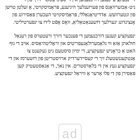
ניט-אַבזערוואַנס פון פּערזענלעך היגיענע, פּראָמיסקויטי, אַ זעלטן טוישן
פון ונטערוועש. אַדדיטיאָנאַללי, פּראָמיסקויטי העכערן פּאַסירונג פון
אָנצינדונג ינערלעך דזשענאַטאַליאַ, וואָס אָפֿט לידז צו ינפערטיליטי.
ינפעקציע קענען דורכנעמען די פּענכער דורך ורעטערס פון רענאַל
חולאתן אַזאַ ווי גלאָמערולאָנעפריטיס און וראָליטהיאַסיס. אויב די גוף
האט אַ כראָניש ינפעקציע, די ימיון סיסטעם ניט געקענט צו
אַנטקעגנשטעלנ זיך די קעסיידערדיק ארויסטריטן פון דזשערמז און די
ינפעקציע געץ אין די בלאַדסטרים. אין נאך, די אַנאַסטעטיק קען
פּאַסירן פון די פלו אָדער אַ וויראַל ינפעקציע.
ad