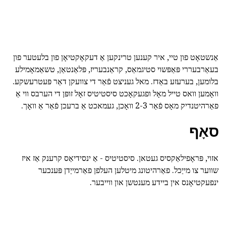
אַנשטאָט פון טיי, איר קענען טרינקען אַ דעקאָקטיאָן פון בלעטער פון
בעאַרבעררי פּאַפּשוי סטיגמאַס, קראַנבעריז, פּלאַנטאַן, טשאַמאָמילע
בלומען, בערעזע באַדז. מאל געניצט פֿאַר די צוועקן דאַר פּעטרעשקע.
וואָמען וואס טייל מאָל ופגעקאָכט סיסטיטיס זאָל זופּן די הערבס ווי אַ
פאַרהיטנדיק מאָס פֿאַר 2-3 וואָכן, געמאכט אַ ברעכן פֿאַר אַ וואָך.
סאָף
אזוי, פּראָפילאַקסיס געטאן. סיסטיטיס - אַ ינסידיאַס קרענק אַז איז
שווער צו מייַכל. פאַרהיטונג מיטלען העלפן פאַרמייַדן פּענכער
ינפעקטיאָנס אין ביידע מענטשן און ווייבער.