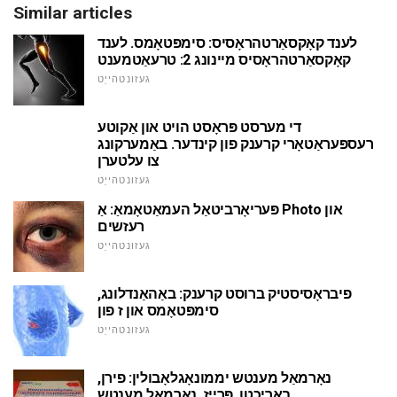
Similar articles
לענד קאָקסאַרטהראָסיס: סימפּטאָמס. לענד
קאָקסאַרטהראָסיס מיינונג 2: טרעאַטמענט
געזונטהייַט
די מערסט פּראָסט הויט און אַקוטע
רעספּעראַטאָרי קרענק פון קינדער. באַמערקונג
צו עלטערן
געזונטהייַט
פּעריאָרביטאַל העמאַטאָמאַ: אַ Photo און
רעזשים
געזונטהייַט
פיבראָסיסטיק ברוסט קרענק: באַהאַנדלונג,
סימפּטאָמס און ז פון
געזונטהייַט
נאָרמאַל מענטש יממונאָגלאָבולין: פירן,
באריכטן, פּרייַז. נאָרמאַל מענטש