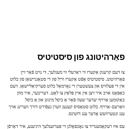
פאַרהיטונג פון סיסטיטיס
צו דעם קרענק אַקערז ווי ראַרעלי ווי מעגלעך, די נויט פֿאַר זייַן
פאַרהיטונג. סיסטיטיס אָפֿט אַקערז ווייַל פון די סטאַגניישאַן פון בלוט
אין די פּעלוויס און צעשטערן די נאָרמאַל בלוט סערקיאַליישאַן. דעם
כאַפּאַנז אויב איר זיצן אין איין פּלאַץ צו לאַנג. דעריבער, איר מוזן
באַקומען אַרויף יעדער שעה פֿאַר אַ ביסל מינוט און אַ ביסל
וואַרעם-אַרויף. בלוט סטאַסיס קענען ווערן געפֿירט דורך ווערינג אויך
ענג ונטערוועש אָדער ענג דזשינס.
עס איז רעקאַמענדיד צו נאָכפאָלגן די פּערזענלעך היגיענע, איר דאַרפֿן