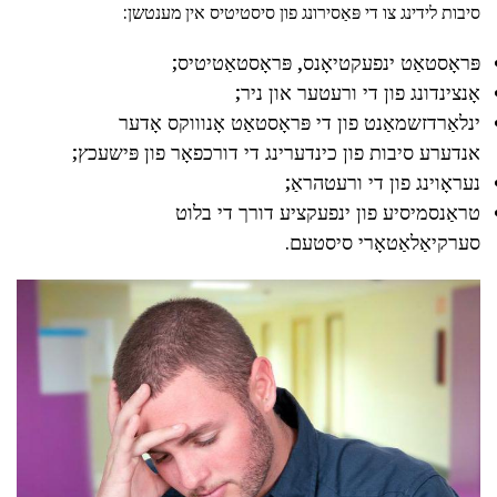
סיבות לידינג צו די פּאַסירונג פון סיסטיטיס אין מענטשן:
פּראָסטאַט ינפעקטיאָנס, פּראָסטאַטיטיס;
אָנצינדונג פון די ורעטער און ניר;
ינלאַרדזשמאַנט פון די פּראָסטאַט אָנוווקס אָדער
אנדערע סיבות פון כינדערינג די דורכפאָר פון פּישעכץ;
נעראָוינג פון די ורעטהראַ;
טראַנסמיסיע פון ינפעקציע דורך די בלוט
סערקיאַלאַטאָרי סיסטעם.