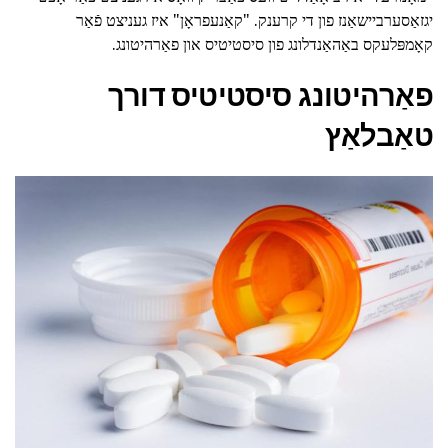
יגזאַסערביישאַנז פון די קרענק. "קאַנעפראָן" איז געניצט פֿאַר
קאָמפּלעקס באַהאַנדלונג פון סיסטיטיס און פאַרהיטונג.
פאַרהיטונג סיסטיטיס דורך
טאַבלאַץ