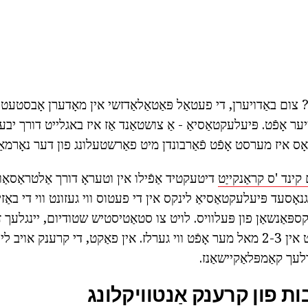
 צום באַדויערן, די פעטאַל פּאַטאַלאַדזשי אין מאָדערן אָבסטעטרי
ער אָפֿט. פּיעלעקטאַסיאַ - אַ צושטאַנד אַז איז באגלייט דורך יבער
ואָס איז מערסט אָפֿט פֿאַרבונדן מיט פאַרשטעלונג פון דער נאָרמאַ
קינד 'ס קראַנקייַט
דיטעקטיד אַפֿילו אין וטעראָ דורך אַלטראַסאַו
נאָסעד פּיעלעקטאַסיאַ לינקס אין די פעטוס ווי געזונט ווי די באַזי
קספּאַנשאַן פון פּעלוויס. לויט צו סטאַטיסטיש שטודיום, יינגלעך
דורך די ינפרינגעמענט אין 2-3 מאל מער אָפֿט ווי גערלז. אין פאַקט, די קרענק א
עך קאַמפּלאַקיישאַנז.
בות פון קרענק אַנטוויקלונג