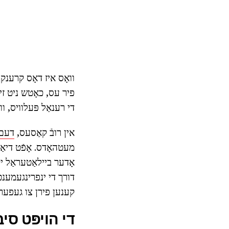
וואָס איז דאָס קרענק?
פיר עס, כאָטש ניט זיי
די רענאַל פּעלוויס, ו
אין רובֿ קאַסעס,
דעם 
מעטהאָדס. אָפֿט דיאַג
אָדער ביילאַטעראַל י
קענען פירן צו געפערל
די הויפּט סי