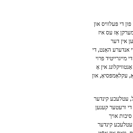
ון די פּעלוויס און
ערקן אַז עס איז
ען אין דער
י אנדערע האַנט, די
י מייגרייטיד פרוי
נטוויקלונג אין אַ
נגערשאַפט, אַזאַ ווי בעת PRE-עקלאַמפּסיאַ, עקלאַמפּסיאַ, און
של, עטלעכע קינדער
, די ורעטער קענען
סיבות אויך
נג. עטלעכע קינדער
 וואָס איז אָפֿט