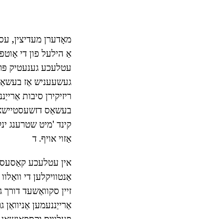
מאָדערן מעדיצין, עס ז
אַ הילעל פון די אָוט
עטלעכע גענעטיק פּרידי
געשעעניש אַז בעשאַס 
ריזיקירן סיבות אַרייַ
בעשאַס דזשעסטיישאַן. 
אַזוי אויף. ד
אין עטלעכע קאַסעס, 
אַנטוויקלען די וואַלו
זיין סקוואַשעד דורך 
אַרייַננעמען אַניוואַ
פּעלוויס יקספּאַנשאַן