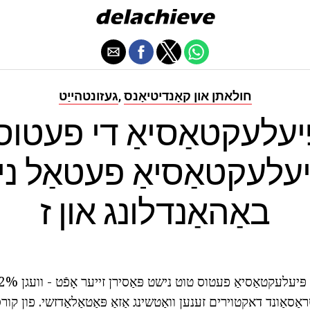
חולאתן און קאָנדיטיאָנס
געזונטהייַט
,
יעלעקטאַסיאַ די פעטוס
יעלעקטאַסיאַ פעטאַל ני
באַהאַנדלונג און ז
סאַונד דאקטוירים זענען וואַטשינג אַזאַ פּאַטאַלאַדזשי. פון קור