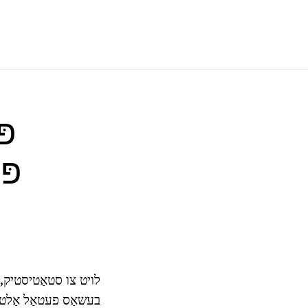
פּ
פּ
בעשאַס פעטאַל אַלטראַ