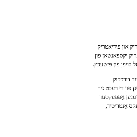
ק און פּידיאַטריק
יק יקספּאַנשאַן פון
ל לויפן פון פּישעכץ.
נד דורכקוק
גן פון די רעכט ניר
 זענען אַפפעקטעד
ויב לינקס אַנטריטיד,