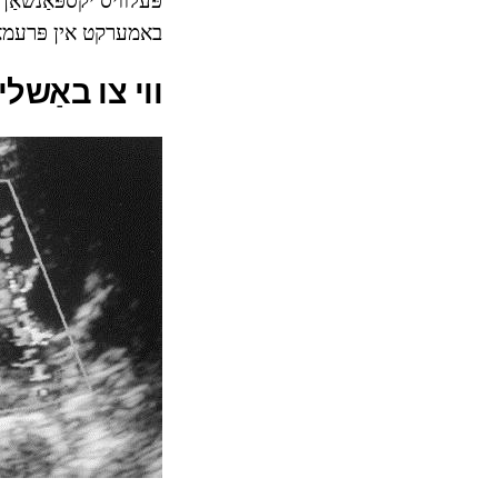
באמערקט אין פּרעמאַ
ווי צו באַשליס