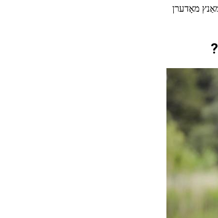
אַנץ מאָדערן
?