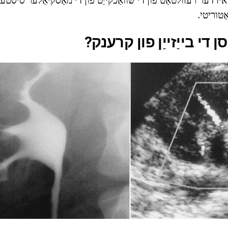
טוריטי.
ן די בייַזייַן פון קרענק?