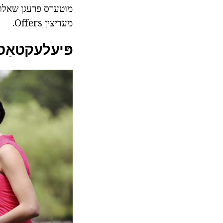
מוטערס פרעגן שאלות ו
מעדיצין Offers.
פּיעלעקטאַסי