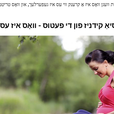
ועגן וואָס איז אַ קרענק ווי עס איז געפערלעך, און וואָס טריטמ
אַ קידניז פון די פעטוס - וואָס איז עס