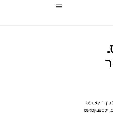
.
ר
לויט צו סטאַטיסטיק, פּיעלעקטאַסיאַ פעטוס טוט נישט פּאַסירן זייער אָפֿט - וועגן 2% פון די קאַסעס
ס, יקספּעקטאַנט