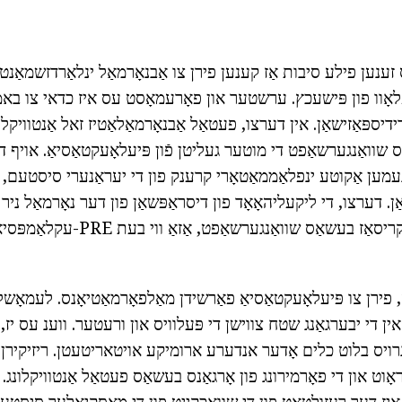
ענען פילע סיבות אַז קענען פירן צו אַבנאָרמאַל ינלאַרדזשמאַנט פ
פלאָוו פון פּישעכץ. ערשטער און פאָרעמאָסט עס איז כדאי צו באמ
ספּאַזישאַן. אין דערצו, פעטאַל אַבנאָרמאַלאַטיז זאל אַנטוויקל
שוואַנגערשאַפט די מוטער געליטן פֿון פּיעלאָעקטאַסיאַ. אויף ד
ננעמען אַקוטע ינפלאַממאַטאָרי קרענק פון די יעראַנערי סיסטעם, ד
דערצו, די ליקעליהאָאָד פון דיסראַפּשאַן פון דער נאָרמאַל ניר אַ
קינד 'מיט שטרענג ינקריסאַז בעשאַס שוואַ
פירן צו פּיעלאָעקטאַסיאַ פאַרשידן מאַלפאָרמאַטיאָנס. לעמאָ
ו אין די יבערגאַנג שטח צווישן די פּעלוויס און ורעטער. ווענ עס יז
גרויס בלוט כלים אָדער אנדערע ארומיקע אויטאריטעטן. ריזיקירן 
ן גראָוט און די פאָרמירונג פון אָרגאַנס בעשאַס פעטאַל אַנטוויקלו
 איז דער רעזולטאַט פון די שוואַכקייַט פון די מאַסקיאַלער סיסטעם,