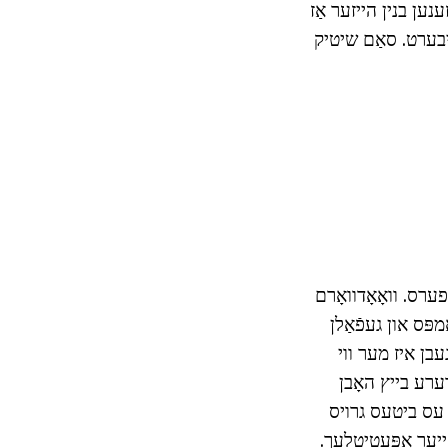
ענען בנין הייזער אַז
ויבערט. סאַם שיטיק
ערס. וואָאָדוואָרם
מפּס און געפֿאַלן
עבן איז מער ווי
ערע בייץ האָבן
אל עס ביטעס גרויס
ייער אַפּעטיטלעך.