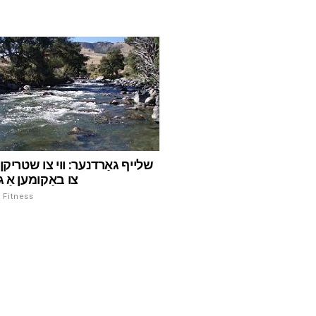
שלייף גאַרדנער: ווי צו שטריקן
צו באַקומען אַ גו
ספּאָרט און Fitness