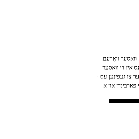
וואַסער וואָרעם.
 איז די וואַסער
ער צו געפינען עס -
פאַרבינדן און אַ