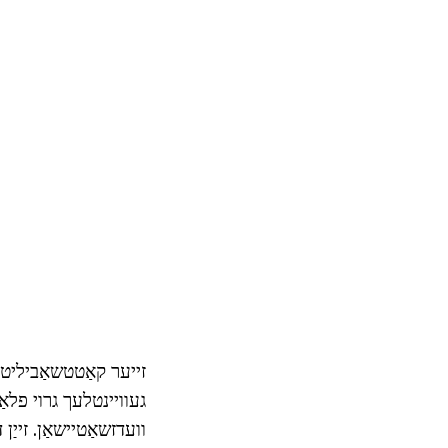
זייער קאַטטשאַביליטי 
געוויינטלעך גרוי פלאַ
וועדזשאַטיישאַן. זייַ