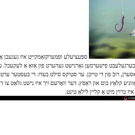
ספּעציעלע ופמערקזאַמקייַט איז געגעבן אַ 
איבערגעלעבט פישערמען גאָרנישט געהערט פון אַזאַ אַ לעקעכל. עס
אסערן, רובֿ פון די טייכן. ער סטיקס סילט בעדז. די בעסטער ערט
ווניע קלאָץ בום און ראַפץ. דער וואָרעם זיך איז נישט גלאַט צו די 
יז ברוין מיט אַ קליין לילאַ טינט.