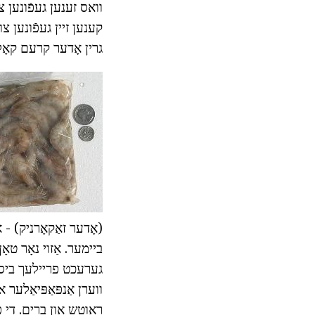
וואס זענען געפֿונען צו
קענען זיין געפֿונען צ
גרין אָדער קרעם קאָל
(אָדער זאַקאָרניק) - א
ביימער. אַזוי נאָר טאָ
גערעכט פריילעך ביס. 
ווערן אַנפּאַפּיאַלער
ראָוטש און ברים. די פ