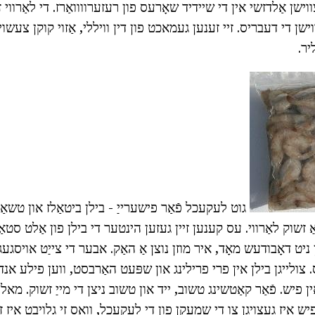
וישן אַלדזשי אין די שיידיד שאָרעס פון רעזערוווואַרז. די לאַרווי ז
ווישן די דעבריס. זיי זענען געמאכט פון דין וויללי, אַזוי קוקן צעש
יר.
גוט לעקעכל פֿאַר פישערייַ - בילן ביטאַלז און טשאַפ
ַ זשוק לאַרווי. עס קענען זיין געזען הינטער די בילן פון אַלט סטאַ
ן ניט דאָבודעש מאָד, איר מוזן נוצן אַ האַק. אבער די צייַט אויסגעג
צולייגן בילן אין פרי פרילינג און שפּעט האַרבסט, ווען פילע אנד
 אין פיש. פֿאַר קאַטשינג טשוב, ייד און טשוב ניצן די מייַ זשוק. מ
יש איז געצויגן צו די שמעקן פון די לעקעכל, וואָס זי גלויבט איז ז