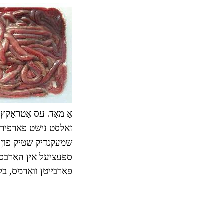
אַ מאָד. עס אַטראַקץ
זאלסט נישט פאַרפירן 
שמעקנדיק שטיק פון וו
ספּעציעל אין האַרבס
פאַרבייַטן וואָרמס, בל