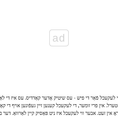
ad
לעקעכל פֿאַר די פיש - עס שיטיק אָדער קאַדדיס. עס איז די לאַרו
טערל. אין פרי זומער, די לעקעכל קענען זיין געפֿונען אויף די קאָ
ן דאָ אין זעט. אבער ווי לעקעכל איז ניט פּאַסיק קיין לאַרוואַ. דער