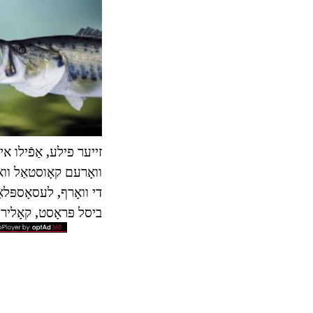
זייער פילע, אַפֿילו 
וואָרעם קאָוסטאַל וו
די וואָרף, לעסאָספּלאַ
ביסל פּראָסט, קאָליר א