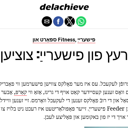
פישערייַ
ספּאָרט און Fitness
,
ץ פון פישערייַ: צוציען
ופֿן לעקעכל. עס איז מער פאָלקס צווישן פישערמען ווי פאַבריק ע
וואָס זענען קעסיידער קאַט אויף די גרינז, אַזאַ ווי
קאַרפּ,
אָבער ע
סאַל און די רובֿ פאָלקס זענען די לעקעכל וואָרמס. זיי זענען וויידלי
לאָזנ שווימען, און ווען Feeder פישערייַ. זייער פּאָפּולאַריטעט איז רעכט ניט ב
אויך די יז פון באקומען און פּאָליצע לעבן.