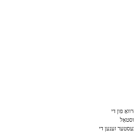
ואַ פון די
וסטאַל
 בעסטער זענען די