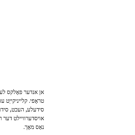
אן אנדער פאָלקס לעקעכל
טראָפי. קלייניקייַט 
סידעלע, העכט, סידעל
אויסדערוויילט דער רו
נאַס מאָך.