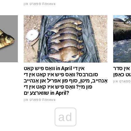
ספּאָרט און Fitness
 אין סדר
וואָס פיש קאַט in April אין די
ט כאַפּן
סובורבס? וואָס פיש איז קאַט אין די
אָנהייב, מיטן, סוף פון אפריל און אָנהייב
פון מייַ? וואָס פיש איז קאַט אין די
שווארצע ים in April?
ספּאָרט און Fitness
ad