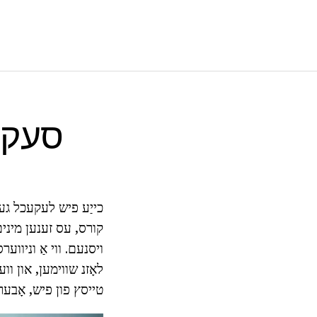
סעקרע
כייַע פיש לעקעכל גער
קורס, עס זענען מינים 
ויסנעם. ווי אַ וניווער
טייסץ פון פיש, אָבער 