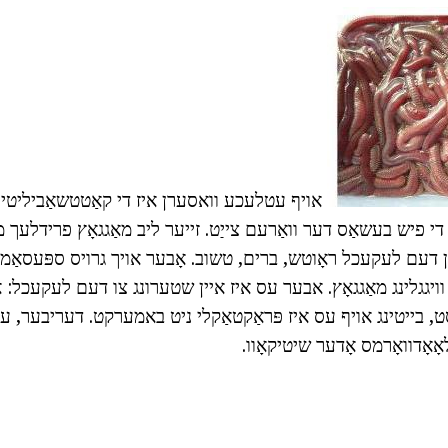
אויף עטלעכע וואסערן איז די קאַטטשאַביליטי 
 די פיש בעשאַס דער וואַרעם צייַט. זייער ליב מאַגגאָץ פרידלעך מ
דעם לעקעכל ראָוטש, ברים, טשוב. אָבער אויך גרויס ספּעסאַמאַנ
יגגלינג מאַגגאָץ. אבער עס איז איין שטערונג צו דעם לעקעכל: א
ט, בייטינג אויף עס איז פּראַקטאַקלי ניט באמערקט. דעריבער, ע
אָאָדוואָרמס אָדער שיטיקאָוו.