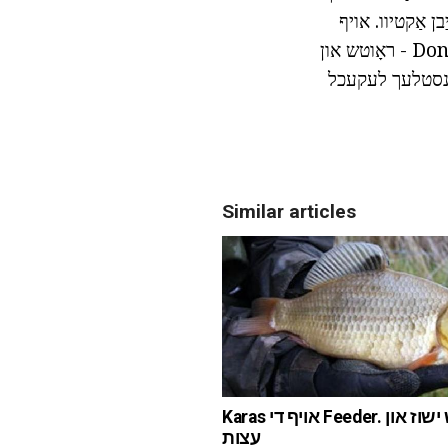
ן אַקטיוו. אויף
קליין ביטאַלז אָפֿט בייַסן רודד, און ווען פישערייַ איז נישט אויף פּאָפּלאַוואָטשקו, און Donk - ראָוטש און
קינסטלעך לעקעכל
Similar articles
Karas אויף די Feeder. טעכניש ישוז און
עצות