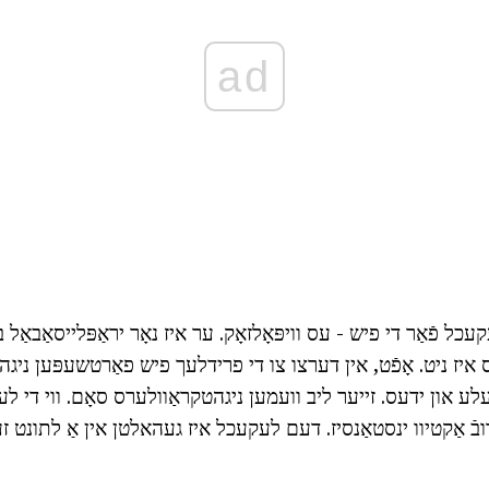
ad
 פֿאַר די פיש - עס וויפּאָלזאָק. ער איז נאָר יראַפּלייסאַבאַל ביי
עס איז ניט. אָפֿט, אין דערצו צו די פרידלעך פיש פאַרטשעפּען ניג
ע און ידעס. זייער ליב וועמען ניגהטקראַוולערס סאָם. ווי די ל
בֿ אַקטיוו ינסטאַנסיז. דעם לעקעכל איז געהאלטן אין אַ לתונט ז