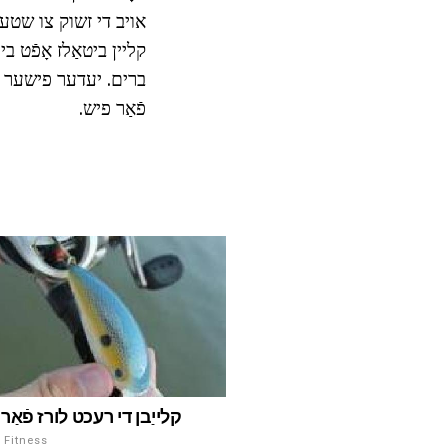
אויב די זשוק צו שטעלן
ברים. יעדער פישער זא
פֿאַר פיש.
קלייַבן די רעכט לורז פֿאַ
ספּאָרט און Fitness