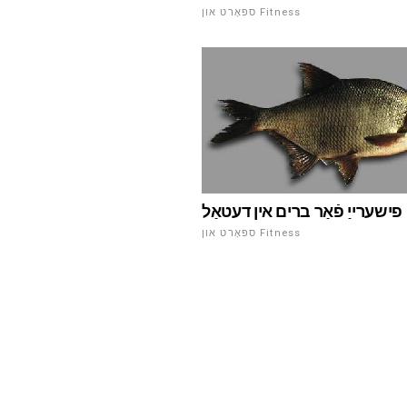
ספּאָרט און Fitness
פישערייַ פֿאַר ברים אין דעטאַל
ספּאָרט און Fitness