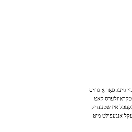
 גייעג פֿאַר אַ גרויס
הטקראַוולערס קאַט
עקעכל איז שטענדיק
עקל אָנגעפילט מיט