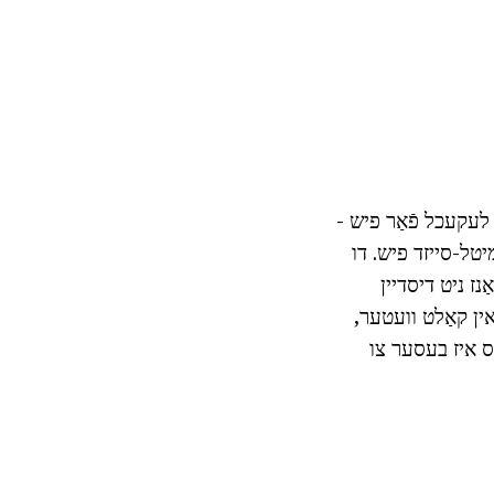
לעקעכל פֿאַר פיש -
יטל-סייזד פיש. דו
ז ניט דיסדיין
ין קאַלט וועטער,
ס איז בעסער צו