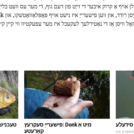
 אויף אַ קרוק איבער די זייַט פון דעם גוף, די מער עס וועט בלייַב
ָל וויסן אַז די נאַטירלעך לעקעכל איז מער עפעקטיוו ווי קיין 
ר סידעלע
פישערייַ סעקרעץ: Donk מיט אַ
קאָרעטע