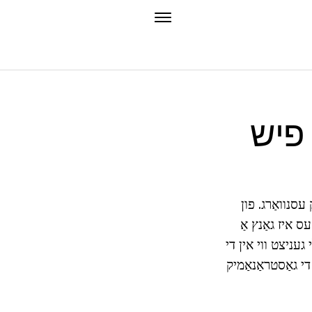
 פיש
סנוואַרג. פון
ס איז גאַנץ אַ
 געניצט ווי אין די
לויז צו די גאַסטראַנאַמיק