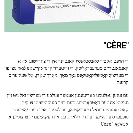
"CÈRE"
די הויפּט אַקטיוו סאַבסטאַנסיז קאַנטיינד אין די צוגרייטונג איז אַ
קאַנסאַנטרייט סערעבראָליסין. די ווייַטערדיק ינדאַקיישאַנז פֿאַר נוצן פון
די מעדיצין: קאָמפּליקאַטיאָנס נאָך מאַך, מאַרך שאָדן, אַלזשעימער ס
קרענק.
עס זענען עטלעכע באדינגונגען אונטער וועלכע די מעדיצין זאל ניט זיין
געניצט אונטער באַטראַכטונג. דעם יחיד סענסיטיוויטי צו קיין
קאָמפּאָנענט, רענאַל דיספונקטיאָן, עפּילעפּסי. אויב דער פּאַציענט
סופפערס פון איינער פון די חולאתן, עס איז רעקאַמענדיד צו צולייגן אַ
אַנאַלאָג "Cère".