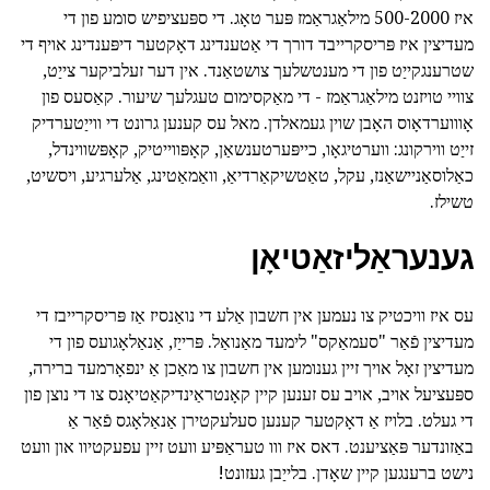
איז 500-2000 מילאַגראַמז פּער טאָג. די ספּעציפיש סומע פון די
מעדיצין איז פּריסקרייבד דורך די אַטענדינג דאָקטער דיפּענדינג אויף די
שטרענגקייַט פון די מענטשלעך צושטאַנד. אין דער זעלביקער צייַט,
צוויי טויזנט מילאַגראַמז - די מאַקסימום טעגלעך שיעור. קאַסעס פון
אָוווערדאָוס האָבן שוין געמאלדן. מאל עס קענען גרונט די ווייַטערדיק
זייַט ווירקונג: ווערטיגאָו, כייפּערטענשאַן, קאָפּווייטיק, קאָפּשווינדל,
כאַלוסאַניישאַנז, עקל, טאַטשיקאַרדיאַ, וואַמאַטינג, אַלערגיע, ויסשיט,
טשילז.
גענעראַליזאַטיאָן
עס איז וויכטיק צו נעמען אין חשבון אַלע די נואַנסיז אַז פּריסקרייבז די
מעדיצין פֿאַר "סעמאַקס" לימעד מאַנואַל. פּרייַז, אַנאַלאָגועס פון די
מעדיצין זאָל אויך זיין גענומען אין חשבון צו מאַכן אַ ינפאָרמעד ברירה,
ספּעציעל אויב, אויב עס זענען קיין קאָנטראַינדיקאַטיאָנס צו די נוצן פון
די געלט. בלויז אַ דאָקטער קענען סעלעקטירן אַנאַלאָגס פֿאַר אַ
באַזונדער פּאַציענט. דאס איז ווו טעראַפּיע וועט זיין עפעקטיוו און וועט
נישט ברענגען קיין שאָדן. בלייַבן געזונט!