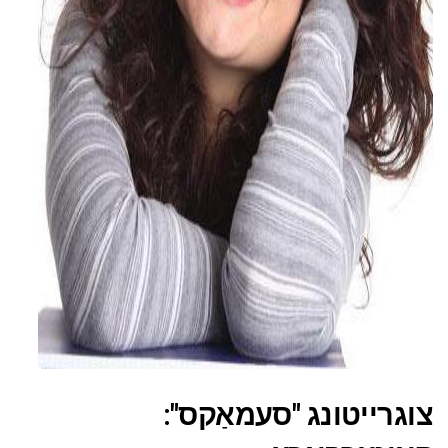
ad
צוגרייטונג "סעמאַקס":