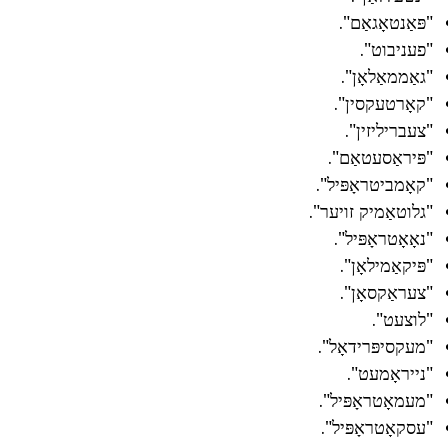
"פּאַנטאָגאַם".
"פעניבוט".
"גאַממאַלאָן".
"קאָרטעקסין".
"צעבריליזין".
"פּיראַסעטאַם".
"קאָמביטראָפּיל".
"גלוטאַמיק זויער".
"נאָאָטראָפּיל".
"פּיקאַמילאָן".
"צעראַקסאָן".
"לוצעט".
"מעקסיפּרידאָל".
"נייראָמעט".
"מעמאָטראָפּיל".
"עסקאָטראָפּיל".