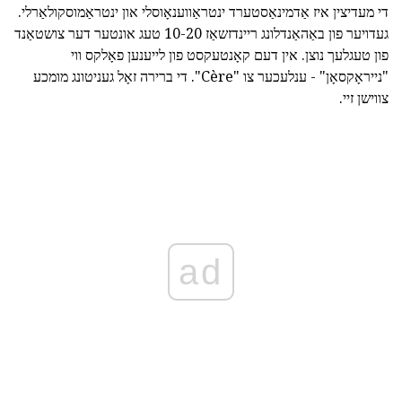
די מעדיצין איז אַדמינאַסטערד ינטראַווענאָוסלי און ינטראַמוסקולאַרלי.
געדויער פון באַהאַנדלונג ריינדזשאַז 10-20 טעג אונטער דער צושטאַנד
פון טעגלעך נוצן. אין דעם קאָנטעקסט פון לייענען פאָלקס ווי
"נייראָקסאָן" - ענלעכער צו "Cère". די ברירה זאָל געניטונג מומכע
צווישן זיי.
ad