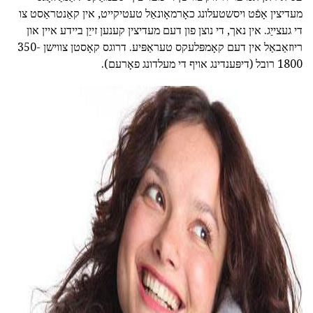
מעדיצין אָפֿט ויסשטעלונג כאָרמאָונאַל טעטיקייט, אין קאַנטראַסט צו
די געצייַג. אין נאך, די נוצן פון דעם מעדיצין קענען זייַן ביידע איין און
ריוזאַבאַל אין דעם קאָמפּלעקס טעראַפּיע. דרוגס קאָסטן צווישן 350-
1800 רובל (דיפּענדינג אויף די מעלדונג פאָרעם).