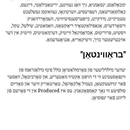
ימבאַלאַנס, ינסאַמניאַ, גיך וואָג געווינען, יריטאַבילאַטי, דייַגעס,
כאַלוסאַניישאַנז, דעפּרעסיע, ווערטיגאָו, געוואקסן געשלעכט
טעטיקייט, מידקייַט, כייפּערסענסיטיוויטי, העמאָררהאַגיק
דיסאָרדערס, אַנאַפילאַקטאָיד ריאַקשאַנז, וואַמאַטינג, שילשל, עקל,
ויסשיט, פּרוריטוס, אַבדאָמינאַל ווייטיק, דערמאַטיטיס, ווייטיק אין דער
אויבערשטער בויך, ורטיקאַריאַ, אַנגיאָעדעמאַ.
"בראַווינטאָן"
יעדער מילליליטער פון פאָרמולאַטיאָן כּולל פינף מילאַגראַמז פון
ווינפּאָסעטינע ווי די הויפּט אַקטיוו מאַטעריע, און סאָרביטאָל, וואַסער
פֿאַר ינדזשעקשאַן, בענזיל אַלקאָהאָל, טאַרטאַריק זויער און סאָדיום
סולפיטע ווי נאָך קאַמפּאָונאַנץ. עס איז Produced אין די פאָרעם פון
לייזונג פֿאַר ינפוסיאָן.