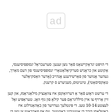
ad
די הויפּט ינדאַקיישאַנז פֿאַר נוצן זענען: סערעבראַל ינסופפיסיענסי,
אַקוטע און כראָניש סערקיאַלאַטאָרי ינסופפיסיענסי פון דעם מאַרך,
געהער אָנווער פון פאַרשידענע אָנהייב (אָדער וואַסקיאַלער
טאַקסיסאַטי), טינניטוס, מעניערע ס קרענק.
די ערשט דאָזע פֿאַר אַ דערוואַקסן איז צוואַנציק מילאַגראַמז, און קען
זיין אַרויף צו איין מילליגראַם פּער קילאָ פון גוף וואָג. טעראַפּיע זאָל
לעצטע 10-14 טעג. די פּינטלעך געדויער פון באַהאַנדלונג איז
באשלאסן דורך די אַטענדינג דאָקטער. עס איז פאַרבאָטן צו נוצן די