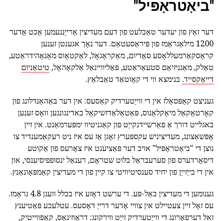
"ביאָטראָפּיל"
דער זאַץ פון יעדער טאַבלעט פון דעם מעדיצין אַרייַננעמען אַכט אָדער
1200 מילאַגראַמז פון פּיראַסעטאַם. דער נאָך אגענטן זענען
קראָסקאַרמעללאָסע סאָדיום, מאַקראָגאָל, לאַקטאָוס מאָנאָהידראַטע,
טאַלק, מאַגניזיאַם סטעאַראַטע, פּאַליוויינאַל אַלקאָהאָל,
טיטאַניום
דייאַקסייד.
בנימצא ווי די קאָוטאַד טאַבלאַץ.
געניצט קאַפּסאַלז אין די ווייַטערדיק קאַסעס: אין דער באַהאַנדלונג פון
קאָרטאַקאַל מיאָקלאָנוס, פּאַטאַלאַדזשיקאַל באדינגונגען וואָס זענען
באגלייט דורך אַ פאַרשיידנקייַט פון קאַגניטיוו ימפּערמאַנט. אין זיין
אָפּשאַצונג, מעדיציניש עקספּערץ זאָגן אַז עס איז ניט רעקאַמענדיד צו
נוצן די "ביאָטראָפּיל" אויב דער פּאַציענט איז צאָרעס פון אַקוטע
דיסאָרדערס פון סערעבראַל בלוט שטראָם, רענאַל ינסופפיסיענסי, און
אין די בייַזייַן פון יחיד סענסיטיוויטי צו קיין פון די מעדיצין קאַמפּאָונאַנץ.
גענומען די מעדיצין באַל-פּע. די ערשט דאָזע איז בכלל וועגן 4.8 גראַמז.
עס זאָל זיין צעטיילט אין צוויי אָדער דרייַ דאָסעס. עטלעכע פּאַטיענץ
זאל דערפאַרונג די ווייַטערדיק זייַט ווירקונג: דראַוזינאַס, קאָפּווייטיק,