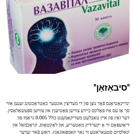
"סיבאַזאָן"
ינדיקאַטיאָנס פֿאַר נוצן פון די מעדיצין אונטער באַטראַכטונג זענען אַזוי
סך אַז עס איז פאָלקס ביידע צווישן פּאַטיענץ און צווישן ספּעשאַלאַסץ.
דער זאַץ פון איין טאַבלעט מעדיקאַמענט כולל 0.005 גראַמז פון
דיאַזעפּאַם ווי אַ יקערדיק מאַטעריע, און לאַקטאָוס, קראָכמאַל און
קאַלסיום סטעאַראַטע ווי נאָך קאַמפּאָונאַנץ. דאָזע פֿאַר יעדער