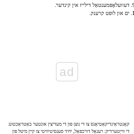
דעוועלאָפּמענטאַל דילייז אין קינדער.
ים און לופט קרענק.
ad
קאָנטראַינדיקאַטיאָנס צו די נוצן פון די מעדיצין אונטער באַטראַכטונג
די ווייַטערדיק: רענאַל דורכפאַל, יחיד סענסיטיוויטי צו קיין מיטל פון