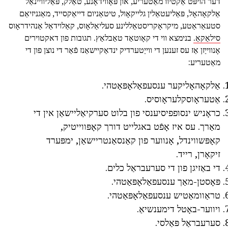
דער הויפּט אַקטיוו מאַטעריע, און פּאָווידאָנע, טאַלק, פּאַליוויינאַל
אַלקאָהאָל, פּאַליעטאַלין גלייקאָול, טיטאַניום דייאַקסייד, מאַגניזיאַם
סטעאַראַטע, מיקראָקריסטאַללינע סעליאַלאָוס, קאַלוידאַל אַנהידראָוס
סילאַקאַ.
בנימצא ווי די קאָוטאַד טאַבלאַץ. תגובות פון דאקטוירים
אָנווייַזן אַז עס זענען די ווייַטערדיק ינדאַקיישאַנז פֿאַר די נוצן פון די
מאַטעריע:
אַלקאָהאָליקער ענסעפאַלאָפּאַטהי.
אַטעראָוסקלעראָוסיס.
כראָניש ינסופפיסיענסי פון בלוט סערקיאַליישאַן אין די
מאַרך. עס איז אָפֿט באגלייט דורך קאָפּווייטיק,
קאָפּשווינדל, אָנווער פון קאַנסאַנטריישאַן, ימפּערד
זיקאָרן, רייד.
די באַזיגן פון די סערעבראַל כלים.
פּאָסטן-מאַך ענסעפאַלאָפּאַטהי.
טראַוומאַטיש ענסעפאַלאָפּאַטהי.
ויווער-באָטל דימענשיאַ.
סערעבראַל פּאַלסי.