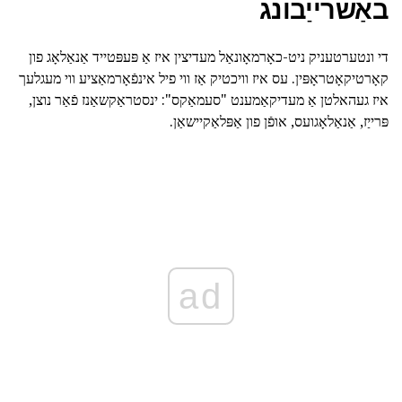
באַשרייַבונג
די ונטערטעניק ניט-כאָרמאָונאַל מעדיצין איז אַ פּעפּטייד אַנאַלאָג פון
קאָרטיקאָטראָפּין. עס איז וויכטיק אַז ווי פיל אינפֿאָרמאַציע ווי מעגלעך
איז געהאלטן אַ מעדיקאַמענט "סעמאַקס": ינסטראַקשאַנז פֿאַר נוצן,
פּרייַז, אַנאַלאָגועס, אופֿן פון אַפּלאַקיישאַן.
ad