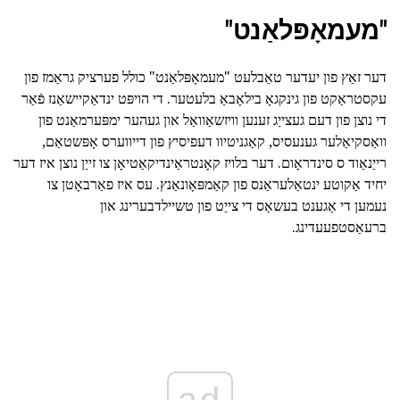
"מעמאָפּלאַנט"
דער זאַץ פון יעדער טאַבלעט "מעמאָפּלאַנט" כולל פערציק גראַמז פון
עקסטראַקט פון גינקגאָ בילאָבאַ בלעטער. די הויפּט ינדאַקיישאַנז פֿאַר
די נוצן פון דעם געצייַג זענען וויזשאַוואַל און געהער ימפּערמאַנט פון
וואַסקיאַלער גענעסיס, קאַגניטיוו דעפיסיץ פון דייווערס אָפּשטאַם,
רייַנאַוד ס סינדראָום. דער בלויז קאָנטראַינדיקאַטיאָן צו זייַן נוצן איז דער
יחיד אַקוטע ינטאַלעראַנס פון קאַמפּאָונאַנץ. עס איז פאַרבאָטן צו
נעמען די אַגענט בעשאַס די צייַט פון טשיילדבערינג און
ברעאַסטפעעדינג.