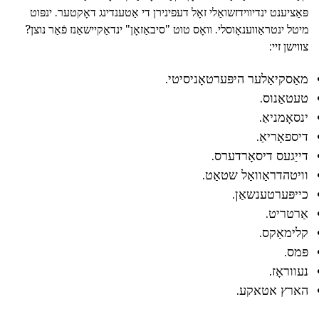
פּאַציענט ינדיווידזשואַלי זאָל דעפינירן די אַטענדינג דאָקטער. ינפּוט
מיטל ינטראַווענאָוסלי. וואָס טוט "סיבאַזאָן" ינדאַקיישאַנז פֿאַר נוצן?
צווישן זיי:
מאַסקיאַלער היפּערטאָניסיטי.
טעטאַנוס.
ינסאָמניאַ.
דיספאָריאַ.
דייַגעס דיסאָרדערס.
וויטהדראַוואַל שטאַט.
כייפּערטענשאַן.
אַרטריט.
קלימאַקס.
פּמס.
נעווראָז.
הארץ אטאקע.