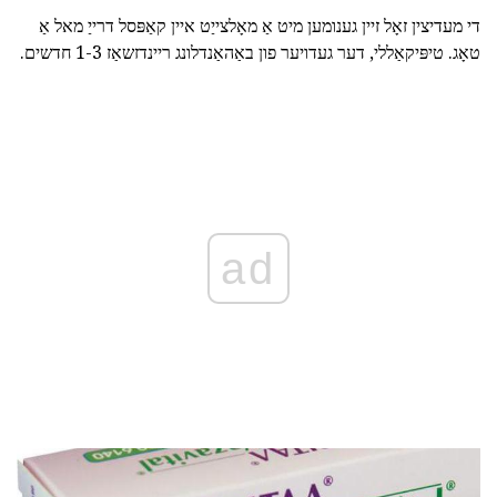
די מעדיצין זאָל זיין גענומען מיט אַ מאָלצייַט איין קאַפּסל דרייַ מאל אַ
טאָג. טיפּיקאַללי, דער געדויער פון באַהאַנדלונג ריינדזשאַז 1-3 חדשים.
ad