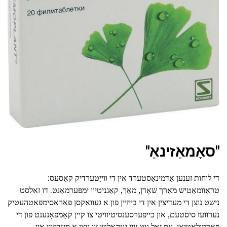
"סאָמאַזינאַ"
די לוחות זענען אַדמינאַסטערד אין די ווייַטערדיק קאַסעס:
טראַוומאַטיש מאַרך שאָדן, מאַך, קאַגניטיוו ימפּערמאַנט. דו זאלסט
נישט נוצן די מעדיצין אין די בייַזייַן פון אַ געוואקסן פּאַראַסימפּאַטהעטיק
נערוועז סיסטעם, און כייפּערסענסיטיוויטי צו קיין קאָמפּאָנענט פון די
פאָרמולאַטיאָן. עס זאָל ניט זיין געהאלטן צו נוצן אַ מעדיצין אין