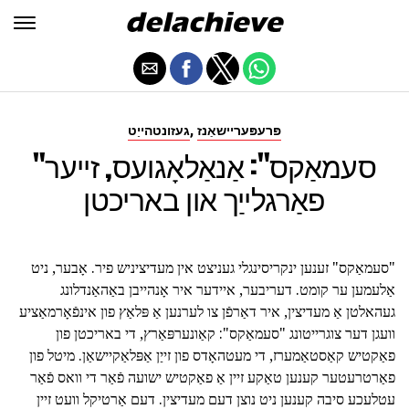
,
פּרעפּעריישאַנז
געזונטהייַט
"סעמאַקס": אַנאַלאָגועס, זייער
פאַרגלייַך און באריכטן
"סעמאַקס" זענען ינקריסינגלי געניצט אין מעדיציניש פיר. אָבער, ניט
אַלעמען ער קומט. דעריבער, איידער איר אָנהייבן באַהאַנדלונג
געהאלטן אַ מעדיצין, איר דאַרפֿן צו לערנען אַ פּלאַץ פון אינפֿאָרמאַציע
וועגן דער צוגרייטונג "סעמאַקס": קאַונערפּאַרץ, די באריכטן פון
פאַקטיש קאַסטאַמערז, די מעטהאָדס פון זייַן אַפּלאַקיישאַן. מיטל פון
פאַרטרעטער קענען טאַקע זיין אַ פאַקטיש ישועה פֿאַר די וואס פֿאַר
עטלעכע סיבה קענען ניט נוצן דעם מעדיצין. דעם אַרטיקל וועט זיין