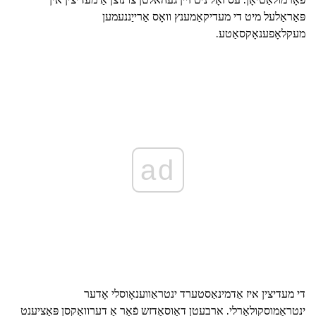
פּאַראַלעל מיט די מעדיקאַמענץ וואָס אַרייַננעמען
מעקלאָפענאָקסאַטע.
ad
די מעדיצין איז אַדמינאַסטערד ינטראַווענאָוסלי אָדער
ינטראַמוסקולאַרלי. ארבעטן דאָוסאַדזש פֿאַר אַ דערוואַקסן פּאַציענט