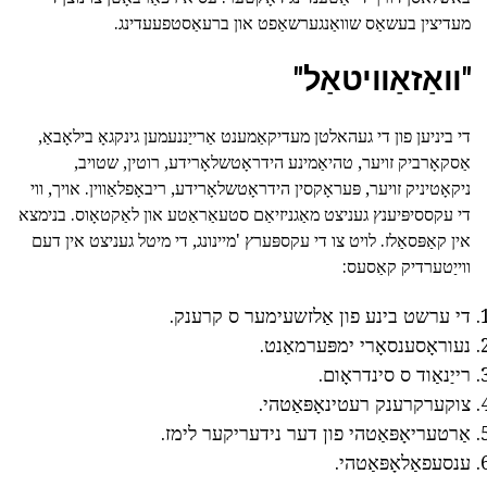
מעדיצין בעשאַס שוואַנגערשאַפט און ברעאַסטפעעדינג.
"וואַזאַוויטאַל"
די ביניען פון די געהאלטן מעדיקאַמענט אַרייַננעמען גינקגאָ בילאָבאַ,
אַסקאָרביק זויער, טהיאַמינע הידראָטשלאָרידע, רוטין, שטויב,
ניקאָטיניק זויער, פּעראָקסין הידראָטשלאָרידע, ריבאָפלאַווין. אויך, ווי
די עקססיפּיענץ געניצט מאַגניזיאַם סטעאַראַטע און לאַקטאָוס. בנימצא
אין קאַפּסאַלז. לויט צו די עקספּערץ 'מיינונג, די מיטל געניצט אין דעם
ווייַטערדיק קאַסעס:
די ערשט בינע פון אַלזשעימער ס קרענק.
נעוראָסענסאָרי ימפּערמאַנט.
רייַנאַוד ס סינדראָום.
צוקערקרענק רעטינאָפּאַטהי.
אַרטעריאָפּאַטהי פון דער נידעריקער לימז.
ענסעפאַלאָפּאַטהי.