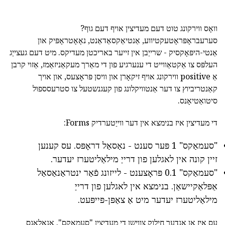
וואָס ווירקונג טוט דעם מעדיצין אויף דעם גוף?
סערעבראָפּראָטעקטיווע, אַנטיאַקסאַדאַנט, נאָאָטראָפּיק און
אַנטי-היפּאָקסיק - שרייַבן אין זייער באריכטן מעדיקס. מיט דעם געצייַג
העלפּס צו אַקטאַווייט די ענערגיע פון די מאַרך מעקאַניזאַמז, אַזוי קרבן
אַ positive ווירקונג אויף זיקאָרן און וויסן פּראָצעס, און אויך
קאַנטריביוץ צו דער אַנטוויקלונג פון קעגנשטעל צו סטרעסספול
סיטואַטיאָנס.
די מעדיצין איז בנימצא אין דער ווייַטערדיק Forms:
"סעמאַקס" 1 פּער סענט - נאַסאַל דראָפּס. עס קענען
זיין קונה אין לאגלען פון דרייַ מילאַליטערז יעדער.
"סעמאַקס" 0.1 פּראָצענט - לייזונג פֿאַר ינטראַנאַסאַל
אַפּלאַקיישאַן. בנימצא אין לאגלען פון דרייַ
מילאַליטערז יעדער מיט אַ צאַפּן-פּייפּעט.
עס איז אן אנדער חילוק צווישן די מעדיצין "סעמאַקס". אַנאַלאָגס