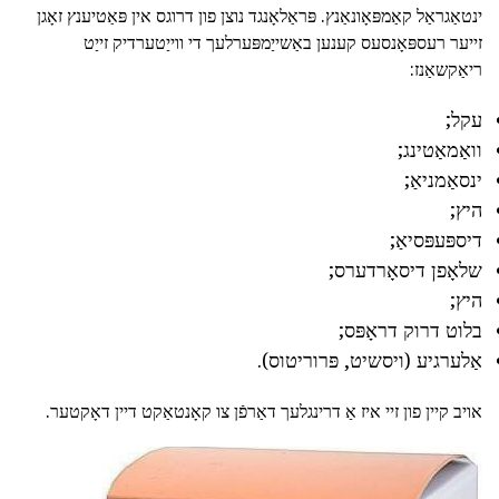
ינטאַגראַל קאַמפּאָונאַנץ. פּראַלאָנגד נוצן פון דרוגס אין פּאַטיענץ זאָגן
זייער רעספּאָנסעס קענען באַשייַמפּערלעך די ווייַטערדיק זייַט
ריאַקשאַנז:
עקל;
וואַמאַטינג;
ינסאַמניאַ;
היץ;
דיספּעפּסיאַ;
שלאָפן דיסאָרדערס;
היץ;
בלוט דרוק דראָפּס;
אַלערגיע (ויסשיט, פּרוריטוס).
אויב קיין פון זיי איז אַ דרינגלעך דאַרפֿן צו קאָנטאַקט דיין דאָקטער.