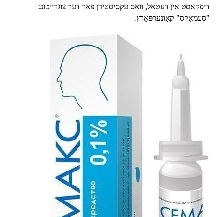
דיסקאַסט אין דעטאַל, וואָס עקסיסטירן פֿאַר דער צוגרייטונג
"סעמאַקס" קאַונערפּאַרץ.