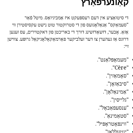
קאַונערפּאַרץ
די סיטואַציע אין דעם רעספּעקט איז אַמביגיואַס. מיטל פֿאַר
"סעמאַקס" אַנאַלאָגועס פון די סטרוקטור טוט נישט עקסיסטירן ווי
אַזאַ. אָבער, דזשאַדזשינג דורך די באריכטן פון דאקטוירים, עס זענען
דרוגס אַז געהערן צו דער זעלביקער פאַרמאַקאָלאָגיקאַל גרופּע. צווישן
זיי:
"מעמאָפּלאַנט".
"Cère".
"סאָמאַזין".
"סיבאַזאָן".
"אַמינאַלאָן".
"גלייסין".
"ענסעפאַבאָל".
"סטאַמינאַ".
"ווינפּאָטראָפּיל".
"ינטעללאַן".