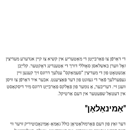
די דאַרפֿן צו פאַרבייַטן די מאַטעריע אין קשיא צו קיין אנדערע מעדיצין
זאָל ווערן באשלאסן סאָוללי דורך די אַטענדינג דאָקטער. קלייַבן
אַנשטאָט פון די מעדיצין "סעמאַקס" ענלעך דרוגס זיך קענען זיין
געפערלעך פֿאַר די געזונט פון דער פּאַציענט. אבער איר דאַרפֿן צו וויסן
וועגן זיי. דעריבער, אַ נומער פון פאָלקס פאַרבייַט דרוגס מיר דיסקאַסט
אין דעטאַל שפּעטער אין דעם אַרטיקל.
"אַמינאַלאָן"
דער זאַץ פון דעם פאָרמולאַטיאָן כולל גאַמאַ-אַמינאָבוטיריק זויער ווי