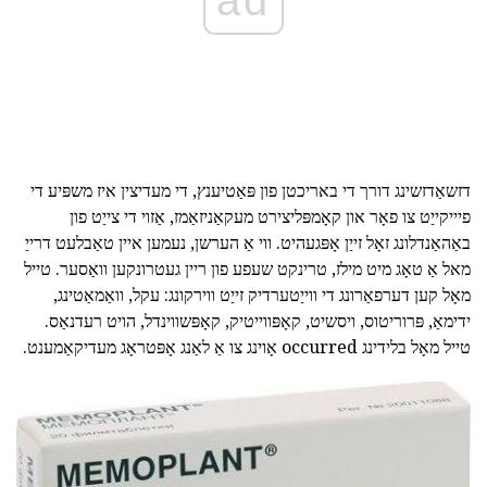
ad
דזשאַדזשינג דורך די באריכטן פון פּאַטיענץ, די מעדיצין איז משפּיע די
פיייקייַט צו פאָר און קאָמפּליצירט מעקאַניזאַמז, אַזוי די צייַט פון
באַהאַנדלונג זאָל זייַן אָפּגעהיט. ווי אַ הערשן, נעמען איין טאַבלעט דרייַ
מאל אַ טאָג מיט מילז, טרינקט שעפע פון ריין געטרונקען וואַסער. טייל
מאָל קען דערפאַרונג די ווייַטערדיק זייַט ווירקונג: עקל, וואַמאַטינג,
ידימאַ, פּרוריטוס, ויסשיט, קאָפּווייטיק, קאָפּשווינדל, הויט רעדנאַס.
טייל מאָל בלידינג occurred אָוינג צו אַ לאַנג אָפּטראָג מעדיקאַמענט.