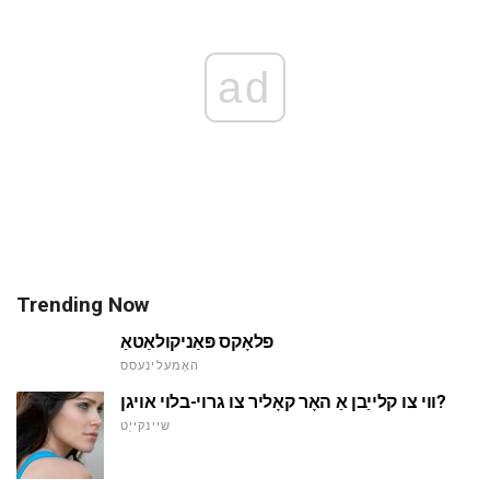
ad
Trending Now
פלאָקס פּאַניקולאַטאַ
האָמעלינעסס
ווי צו קלייַבן אַ האָר קאָליר צו גרוי-בלוי אויגן?
שיינקייַט