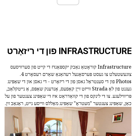
INFRASTRUCTURE פון די ריזאָרט
Infrastructure קוראָטאַ נאַבק יקספּאַנדז די קייט פון סערוויסעס
צוגעשטעלט צו געסט פּערסאַנעל רעהאַנאַ שאַרם רעסאָרט 4.
Photos פון די סענטראַל גאסן פון די ריזאָרט - די גאסן און די שאַפּינג
געגנט פון לאַ Strada ווייזט זייַן קאַפעס, אָנדענק שאַפּס, אַ נייטקלאַב,
פּריווילעגע. צו די לינקס פון די קוואַדראַט איז די שאַפּינג צענטער פון על
כאַן, שאַפּינג צענטער "מעטראָ" שאַפּינג מאַללס ווייסע נייט, ראַגאַב זין.