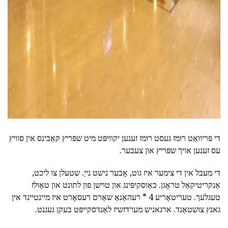
די פּריוואַט רומז געסט רומז זענען יקוויפּט מיט שפּריץ קאַבינס אין סוויץ
עס זענען אויך שפּריץ און צעבער.
די מעבל אין די צימער איז גוט, אָבער נישט נייַ. שטעלן צו ליכט,
אַנקריטיקאַל טראָגן. כאַוסקיפּינג און טוישן פון לתונט און טאַולז
טעגלעך. טעריטאָריע 4 * רעהאַנאַ שאַרם רעסאָרט איז מיינטיינד אין
גאנץ צושטאַנד. ארגאניש מערדזשיז לאַנדסקייפּט בעקן געגנט.