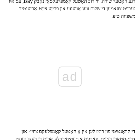
רגע האָטעל שורה. ווי רובֿ האָטעל קאַמפּלעקסאַז נאַבק Bay, עס איז
געבויט צוזאמען די שלום וועג אַווענוע און פרייַע צייַט-אָריענטיד
משפּחה טיפּ.
ad
די קוואַנטיטי פון רומז ליגן אין אַ האָטעל קאָמפּלעקס צוויי- און
דרייַ-סטאָרי בנינים, פאָרעם אַ סעמיסירקלע אַרום די בעקן געגנט.