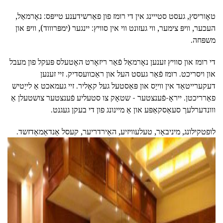
טאָוריסץ, געסט סטייינג אין די רומז פון פאַרשידענע טייפּס: נאָרמאַל,
העכער, וויפּ צימער, ווי געזונט ווי אין סוויץ: יינגער (ימפּרוווד), וויפּ און
משפּחה.
די רומז און סוויץ זענען נאָרמאַל פֿאַר ריזאָרט האָטעלס פּעקל פון מעבל
און ויסריכט. רומז פֿאַר געסט העל און ראַכוועסדיק. זיי זענען
דעקערייטאַד אין ווייַס און פּאַסטעל געל קאָליר. זיי געמאכט אַ לייַטיש
פאַרריכטן. ייראָ-פֿענצטער - שטאָק צו סטעליע פֿענצטער צושטעלן אַ
ווונדערלעך סעאַסקאַפּע און אַ מיינונג פון די בעקן געגנט.
לופטקילונג, מיניבאַר, טעלעוויזיע, האַירדריער, קעסל אַנדאַמאַדזשד.