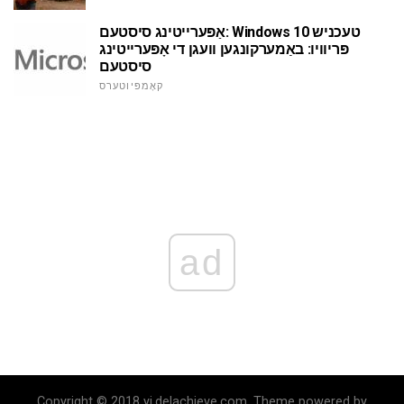
אַפּערייטינג סיסטעם: Windows 10 טעכניש
פּריוויו: באַמערקונגען וועגן די אָפּערייטינג
סיסטעם
קאָמפּיוטערס
ad
Copyright © 2018 yi.delachieve.com. Theme powered by