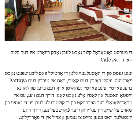
די מערסט נאָוטאַבאַל קלוב נאַכט לעבן נאַבק ריזאָרט איז דער קלוב
האַרד ראַק Cafe.
יענע געסט פון די האָטעל געהאלטן די אַרטיקל וואס ליבע שפּעט נאַכט
פּאַרטיעס, וויקלי באַזוכן דעם קאַמף, וואָס איז גערופֿן דעם Pattaya
ברעג פּאַרטיי. פּינע פּאַרטיי געהאלטן אויף דעם ברעג פון לאַגונאַ
וויסטאַ האטעל און לאַסץ אַלע נאַכט לאַנג. דורך דעם וועג, עס איז
טראַדישאַנאַלי דער הויכפּונקט פון די קולטורעלע לעבן פון די גאנצע פון
שאַרם על-שיק. זיין ענלייוואַן זייער פֿאָרשטעלונגען דורך היגע
קינסטלער וואס זענען גרייט צו נעמען אָנטייל אין די פאַרווייַלונג.