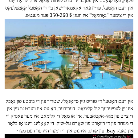
פּלאַץ, פאַרקנאַסט אין עסן גודיז ווערט לפּחות אַמאָל צו קויפן אַ רייַזע
אין דעם האָטעל. פּרייַז פֿאַר אַקאַמאַדיישאַן בייַ די האָטעל קאָמפּלעקס
אין די צימער "נאָרמאַל" איז וועגן $ 350-360 פּער מענטש.
אין דעם האָטעל די טוריס גיין סיזאַנאַלי. שטריך פון די בוכטע פון נאַבק
איז זייַן לעפיערעך קיל קלימאַט. דעריבער, דאָ עס איז ווערט צו גיין אין
די צייַט פון מאי-אקטאבער. אין אַז מאָל די קלימאַט איז מער פּאַסיק ווי
די מנוחה פון די ריזאָרט פון שאַרם על-שיק. די קאָאָלינג ווינט אַז בלאָוז
אין נאַבק Bay, פון קורס, איז גוט אין די זומער היץ פון דעם מצרי.