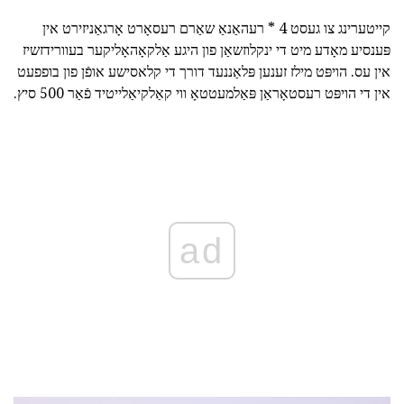
קייטערינג צו געסט 4 * רעהאַנאַ שאַרם רעסאָרט אָרגאַניזירט אין
פּענסיע מאָדע מיט די ינקלוזשאַן פון היגע אַלקאָהאָליקער בעוורידזשיז
אין עס. הויפּט מילז זענען פּלאַננעד דורך די קלאסישע אופֿן פון בופפעט
אין די הויפּט רעסטאָראַן פּאַלמעטטאָ ווי קאַלקיאַלייטיד פֿאַר 500 סיץ.
ad