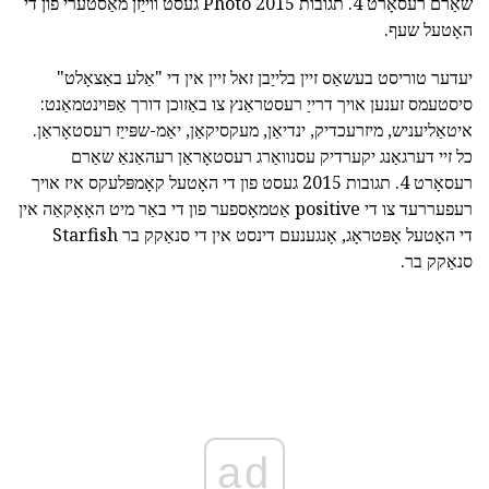
שאַרם רעסאָרט 4. תגובות 2015 Photo געסט ווייַזן מאַסטערי פון די
האָטעל שעף.
יעדער טוריסט בעשאַס זיין בלייַבן זאל זיין אין די "אַלע באַצאָלט"
סיסטעמס זענען אויך דרייַ רעסטראַנץ צו באַזוכן דורך אַפּוינטמאַנט:
איטאַליעניש, מיזרעכדיק, ינדיאַן, מעקסיקאַן, יאַמ-שפּייַז רעסטאָראַן.
כל זיי דערגאַנג יקערדיק עסנוואַרג רעסטאָראַן רעהאַנאַ שאַרם
רעסאָרט 4. תגובות 2015 געסט פון די האָטעל קאָמפּלעקס איז אויך
רעפעררעד צו די positive אַטמאָספער פון די באַר מיט האָאָקאַה אין
די האָטעל אָפּטראָג, אָנגענעם דינסט אין די סנאַקק בר Starfish
סנאַקק בר.
ad