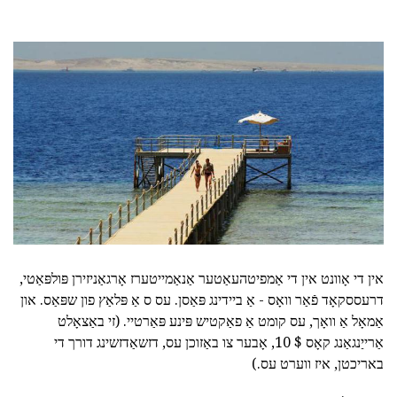
אין די אָוונט אין די אַמפיטהעאַטער אַנאַמייטערז אָרגאַניזירן פּולפּאַטי,
דרעססקאָד פֿאַר וואָס - אַ ביידינג פּאַסן. עס ס אַ פּלאַץ פון שפּאַס. און
אַמאָל אַ וואָך, עס קומט אַ פאַקטיש פּינע פּאַרטיי. (זי באַצאָלט
אַרייַנגאַנג קאָס $ 10, אָבער צו באַזוכן עס, דזשאַדזשינג דורך די
באריכטן, איז ווערט עס.)