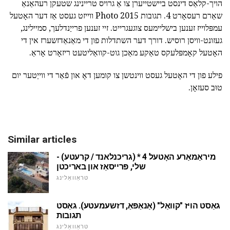
הויך-קלאַס דינסט ביישטייערן צו אַ גרויס טריינינג שטעקן רעהאַנאַ
שאַרם רעסאָרט 4. תגובות 2015 Photo ווייזט געסט אַז דער האָטעל
עמפּלוייז זענען בישליימעס צוגעגרייט. זיי זענען פרייַנדלעך, סמיילינג,
געזונט-וויסן רוסיש. דורך דער השתדלות פון די מאַנאַדזשערז אין די
האָטעל קאָמפּלעקס טאַקע מאַכן גוט-קוואַליטעט ריזאָרט אָראַ.
פילע פון די האָטעל געסט ווינטשן צו קומען דאָ און פֿאַר די ווייַטער יום
טוּב סעזאָן.
Similar articles
מיראַמאַרע האָטעל 4 * (גריכנלאנד / קרעטע) -
שלי, פּרייסאַז און באריכטן
טראַוואַלינג
גאַסט הויז "קוואַל" (אַנאַפּאַ, דזשעמעטע). גאַסט
תגובות
טראַוואַלינג