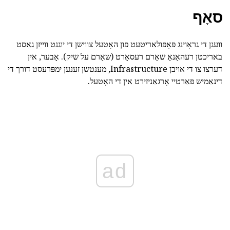
סאָף
וועגן די גראָוינג פּאָפּולאַריטעט פון האָטעל צווישן די יוגנט ווייַזן גאַסט
באריכטן רעהאַנאַ שאַרם רעסאָרט (שאַרם על שיק). אָבער, אין
דערצו צו די אויבן Infrastructure, מענטשן זענען ימפּרעסט דורך די
דינאַמיש פּאַרטיי אָרגאַניזירט אין די האָטעל.
ad