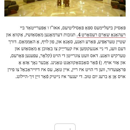
פּאַסיק בישליימעס ספּאַ פאַסיליטיעס, אאז"ו ו אַפּערייטאַד ביי
רעהאַנאַ שאַרם רעסאָרט 4.
תגובות דערמאָנען מאַסאַזשיז, אַקוואַ און
שטיין טעראַפּיע, פּאַרע וואַנע, סאָנאַ און, פון לויף, אַ האַממאַם. דורך
דעם וועג, די ניי אנגעקומען איז קעדייַיק צו באַזוכן אַ מאַסאַזש און
טערקיש וואַנע. דאס וועט צוגרייטן די הויט (קלאָר, עפענען פּאָרעס,
און אַזוי אויף. ן) פֿאַר סאַבסאַקוואַנט טאַנינג. אָבער נאָך אַזאַ אַ
פּראָצעדור, ווען די הויט איז ריין, איין טאָג, עס איז דיזייראַבאַל צו פירן
אויס אָן אַ ברעג יום טוּב. די יענער איז נייטיק פֿאַר זייַן זיך-היילונג.