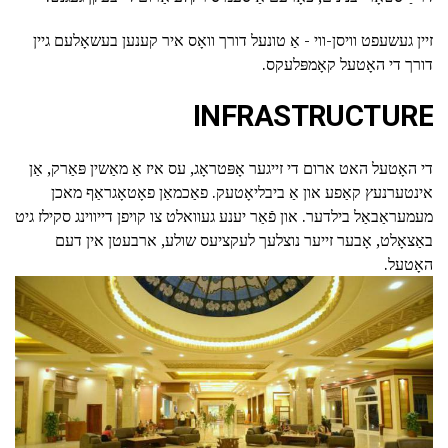
זיין געשעפט וויסן-ווי - אַ טונעל דורך וואָס איר קענען בעשאָלעם גיין
דורך די האָטעל קאָמפּלעקס.
INFRASTRUCTURE
די האָטעל האט ארום די זייגער אָפּטראָג, עס איז אַ מאַשין פּאַרק, אַן
אינטערנעץ קאַפע און אַ ביבליאָטעק. פאַכמאַן פאָטאָגראַף מאכן
מעמעראַבאַל בילדער. און פֿאַר יענע געוואלט צו קויפן דייווינג סקילז גיט
באַצאָלט, אָבער זייער נוצלעך לעקציעס שולע, ארבעטן אין דעם
האָטעל.