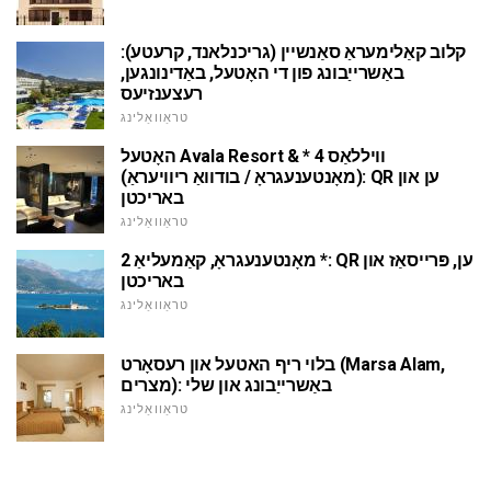
קלוב קאַלימעראַ סאַנשיין (גריכנלאנד, קרעטע):
באַשרייַבונג פון די האָטעל, באַדינונגען,
רעצענזיעס
טראַוואַלינג
האָטעל Avala Resort & וויללאַס 4 *
(מאָנטענעגראָ / בודוואַ ריוויעראַ): QR ען און
באריכטן
טראַוואַלינג
מאָנטענעגראָ, קאַמעליאַ 2 *: QR ען, פּרייסאַז און
באריכטן
טראַוואַלינג
בלוי ריף האטעל און רעסאָרט (Marsa Alam,
מצרים): באַשרייַבונג און שלי
טראַוואַלינג