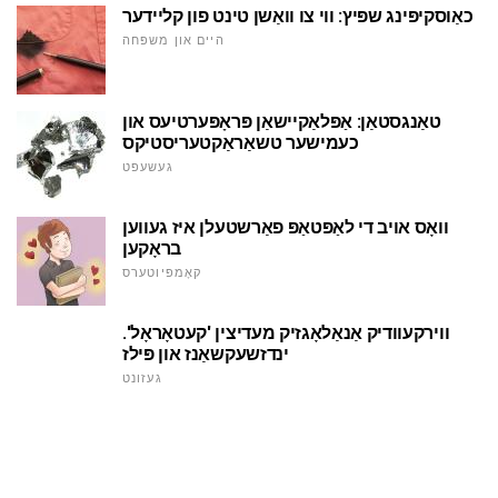
כאַוסקיפּינג שפּיץ: ווי צו וואַשן טינט פון קליידער
היים און משפּחה
טאַנגסטאַן: אַפּלאַקיישאַן פּראָפּערטיעס און
כעמישער טשאַראַקטעריסטיקס
געשעפט
וואָס אויב די לאַפּטאַפּ פאַרשטעלן איז געווען
בראָקען
קאָמפּיוטערס
ווירקעוודיק אַנאַלאָגזיק מעדיצין 'קעטאָראָל'.
ינדזשעקשאַנז און פּילז
געזונט