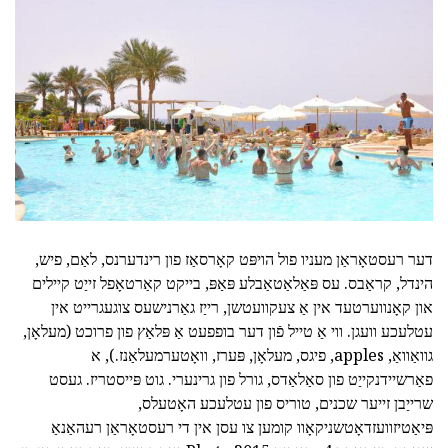
דער רעסטאָראַן מעניו פול הויפּט קאָרסאַז פון רינדערנס, לאַם, פיש,
הינדל, קראַבס. עס פּאַלאַטאַבלע פּאַפּ, בייקט קאַרטאָפל זייַט קיילים
און קאָנווערטעד אין אַ צעקוועטשן, רייַז גאַרנישעס צוגעגרייט אין
עטלעכע וועגן. ווי אַ טייל פֿון דער בופפעט אַ פּלאַץ פון פרוכט (מעלאָן,
גוואַוואַ, apples, פיגס, מעלאָן, פּערז, וואָטערמעלאַנז.), א
פאַרשיידנקייַט פון סאַלאַדס, גורל פון גרינערי. גוט פּייסטריז. געסט
שרייַבן זייער שכנים, טוריס פון עטלעכע האָטעלס,
פּיאַטיזוועזדאָטשניקאָוו קומען צו עסן אין די רעסטאָראַן רעהאַנאַ