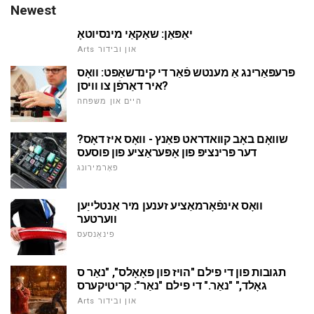
Newest
יאַפּאַן: שאַקאַי מינסיוטאָ
Arts און ובידור
פּרעפּאַרינג אַ מענטש פֿאַר די קינדשאַפט: וואָס
איר דאַרפֿן צו וויסן?
היים און משפּחה
שוואָם באָב קוואדראט פּאַנץ - וואָס איז דאָס?
דער פּרינציפּ פון אָפּעראַציע פון פוסעס
פאָרמירונג
וואָס אינפֿאָרמאַציע זענען מיר אַנטלייַען
ווערטער
פינאַנסעס
תגובות פון די פילם "הויז פון פאָאָלס", "נאַר ס
גאָלד," "נאַר." די פילם "נאַר": קריטיקערס
Arts און ובידור