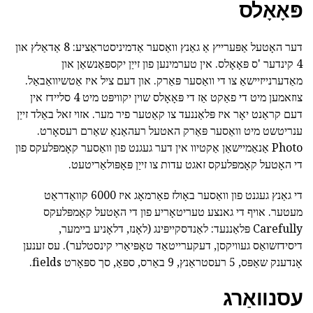
פּאָאָלס
דער האָטעל אַפּערייץ אַ גאַנץ וואַסער אַדמיניסטראַציע: 8 אַדאַלץ און
4 קינדער 'ס פּאָאָלס. אין טערמינען פון זייַן יקספּאַנשאַן און
מאַדערנייזיישאַ צו די וואַסער פּאַרק. און דעם ציל איז אַטשיוואַבאַל.
צוזאמען מיט די פאַקט אַז די פּאָאָלס שוין יקוויפּט מיט 4 סליידז אין
דעם קראַנט יאָר איז פּלאַננעד צו קאַטער פיר מער. אזוי זאל באַלד זייַן
ענריטשט מיט וואַסער פּאַרק האטעל רעהאַנאַ שאַרם רעסאָרט.
Photo אַנאַמיישאַן אַקטיוו אין דער געגנט פון וואַסער קאָמפּלעקס פון
די האָטעל קאָמפּלעקס זאגט עדות צו זייַן פּאָפּולאַריטעט.
די גאַנץ געגנט פון וואַסער באָולז פאַרמאָג איז 6000 קוואַדראַט
מעטער. אויף די גאנצע טעריטאָריע פון די האָטעל קאָמפּלעקס
Carefully פּלאַננעד: לאַנדסקייפּינג (לאָנז, דלאָניע ביימער,
דיסידזשואַס געוויקסן, דעקערייטאַד טאָפּיאַרי קינסטלער). עס זענען
אָנדענק שאַפּס, 5 רעסטראַנץ, 9 באַרס, ספּאַ, סך ספּאָרט fields.
עסנוואַרג