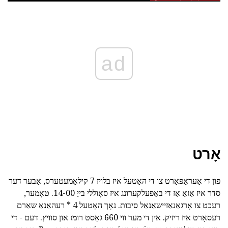
ad
אָרט
פון די אַעראָפּאָרט צו די האָטעל איז בלויז 7 קילאָמעטערס, אָבער דער
סדר איז אַזאַ אַז די באַפעלקערונג איז סאָוללי בייַ 14-00. טאָמער,
רעכט צו אָרגאַנאַזיישאַנאַל סיבות. נאָך האָטעל 4 * רעהאַנאַ שאַרם
רעסאָרט איז ריזיק. אין די מער ווי 660 גאַסט רומז און סוויץ. דעם - די