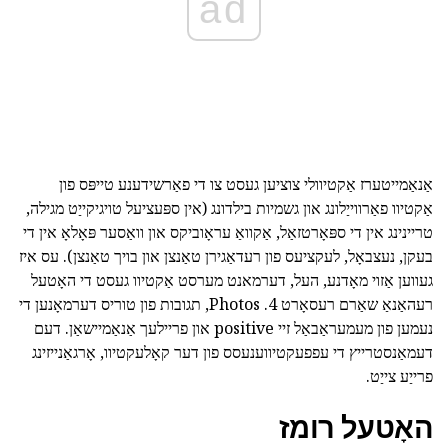
ad
אַנאַמייטערז אַקטיוולי צוציען געסט צו די פאַרשידענע טייפּס פון
אַקטיוו פאַרווייַלונג און גשמיות בילדונג (אין ספּעציעל טויגיקייַט מגילה,
טריינינג אין די ספּאָרטזאַל, אַקוואַ עראָוביקס און וואַסער פּאָלאָ אין די
בעקן, נעצבאָל, לעקציעס פון רעדאַגירן טאַנצן און בויך טאַנצן). עס איז
געווען אַזוי מאָדנע, העל, דערמאנט מערסט אַקטיוו געסט די האָטעל
רעהאַנאַ שאַרם רעסאָרט 4. Photos, תגובות פון טוריס דערמאָנען די
נעמען פון מעמעראַבאַל זיי positive און פריילעך אַנאַמיישאַן. דעם
דעמאַנסטרייץ די עפפעקטיווענעסס פון דער קאָלעקטיוו, אָרגאַנייזינג
פרייַע צייַט.
האָטעל רומז