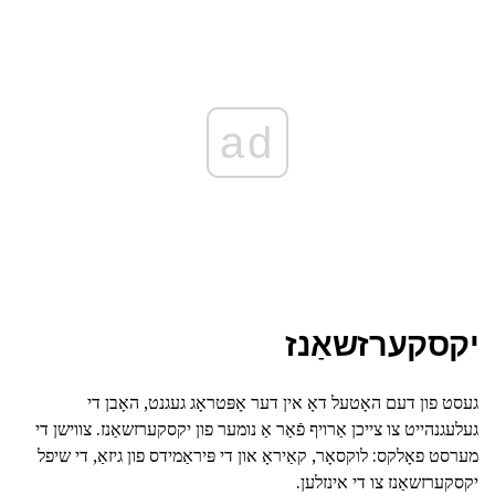
ad
יקסקערזשאַנז
געסט פון דעם האָטעל דאָ אין דער אָפּטראָג געגנט, האָבן די
געלעגנהייט צו צייכן אַרויף פֿאַר אַ נומער פון יקסקערזשאַנז. צווישן די
מערסט פאָלקס: לוקסאָר, קאַיראָ און די פּיראַמידס פון גיזאַ, די שיפל
יקסקערזשאַנז צו די אינזלען.