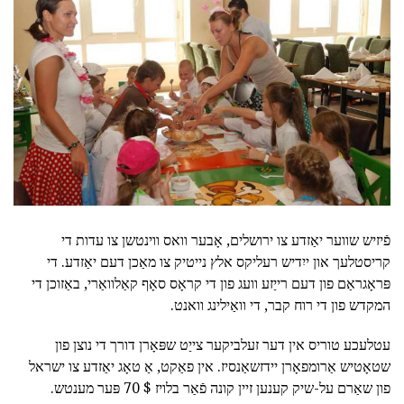
פֿיזיש שווער יאַזדע צו ירושלים, אָבער וואס ווינטשן צו עדות די
קריסטלעך און ייִדיש רעליקס אלץ נייטיק צו מאַכן דעם יאַזדע. די
פּראָגראַם פון דעם רייַזע וועג פון די קראָס סאָף קאַלוואַרי, באַזוכן די
המקדש פון די רוח קבר, די וואַילינג וואנט.
עטלעכע טוריס אין דער זעלביקער צייַט שפּאָרן דורך די נוצן פון
שטאָטיש אַרומפאָרן יידזשאַנסיז. אין פאַקט, אַ טאָג יאַזדע צו ישראל
פון שאַרם על-שיק קענען זיין קונה פֿאַר בלויז $ 70 פּער מענטש.