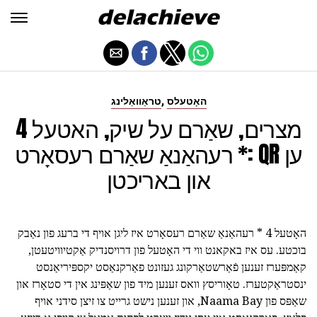
,
האָטעלס
טראַוואַלינג
מצרים, שאַרם על שיק, האטעל 4
* רעהאַנאַ שאַרם רעסאָרט: QR ען
און באריכטן
האָטעל 4 * רעהאַנאַ שאַרם רעסאָרט איז ליגן אויף די ברעג פון נאַבק
בוכטע. עס איז באקאנט ווי די האָטעל פון דרויסנדיק אַקטיוויטעטן,
קאַמפּערז זענען פֿאַרשטאַרקונג געזונט פאַרקנאַסט יקספּיריאַנסט
ינסטראַקטערז. טאָוריסץ וואס זענען מיד פון שאַפּינג אין די סטאָרז און
שאַפּס פון Naama Bay, און זענען נישט גרייט צו זיצן סידני אויף