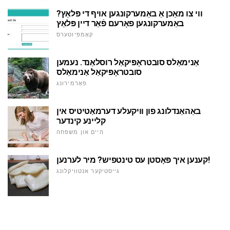
ווי צו מאַכן אַ באַמערקונגען אויף די פּלאַץ?
באַמערקונגען פאָרעם פֿאַר דיין פּלאַץ
קאָמפּיוטערס
אַנימאַלס סובטראָפּיקאַל רוסלאַנד. נעמען
סובטראָפּיקאַל אַנימאַלס
פאָרמירונג
באַהאַנדלונג פון וויקעלע דערמאַטיטיס אין
קליינע קינדער
היים און משפּחה
קענען איך פּאָסטן עס טינטפיש? מיר לערנען!
גייסטיקער אנטוויקלונג