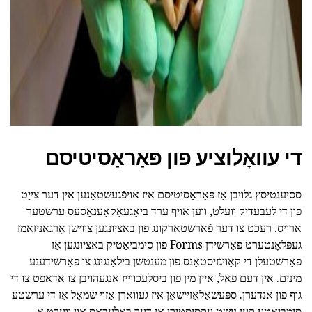
די עוואָלוציע פון פּאַראַסיטיסם
ססיענטיסץ גלויבן אַז פּאַראַסיטיסם איז אויפֿגעשטאַנען אין דער צייַט
פון די לעבעדיק וועלט, ווען אויף ערד ביאָגעאָקאָענאָסעס ערשטער
ארויס. רעכט צו דער פֿאַרשטאַרקונג פון באַציונגען צווישן אָרגאַניזאַמז
געפּלאָנטערט פאַרשידן Forms פון סימביאַטיק באציונגען אַז
פאָרשטעלן די קאָויגזיסטאַנס פון מענטשן בילאָנגינג צו פאַרשידענע
מינים. אין דעם פאַל, איין מין פון ביסלעכווייַז אנגעהויבן צו אַדאַפּט צו די
גוף פון אנדערן. ספּעשאַלאַזיישאַן איז געווארן אַזוי שמאָל אַז די ערשטע
סימביאָטע קען נישט עקסיסטירן אָן דער באַלעבאָס און ווערט אַ