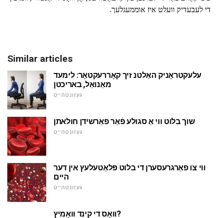
די לעבעדיק וועלט איז אוממעגלעך.
Similar articles
עלעקטראָניק האַלטנ זיך קאָררעקטאָר: לימעד
מאַנואַל, באריכטן
געזונטהייַט
שוך בלוט ווי אַ סגולע פֿאַר פאַרשידן חולאתן
געזונטהייַט
ווי צו פאַרגרעסערן די בלוט פּלאַטעלעץ אין דער
היים
געזונטהייַט
וואָס די קינד וואָמיץ?