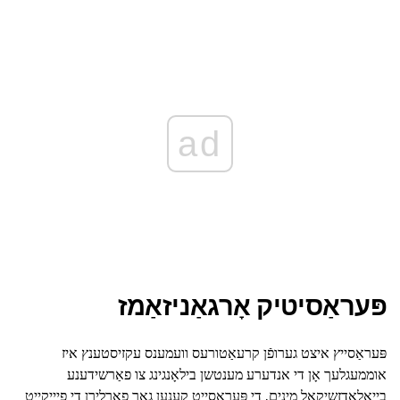
ad
פּעראַסיטיק אָרגאַניזאַמז
פּעראַסייץ איצט גערופֿן קרעאַטורעס וועמענס עקזיסטענץ איז
אוממעגלעך אָן די אנדערע מענטשן בילאָנגינג צו פאַרשידענע
בייאַלאַדזשיקאַל מינים. די פּעראַסייט קענען גאָר פאַרלירן די פיייקייַט