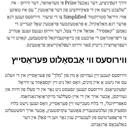
דורך דעפֿיניציע, דער נאָבעל Prize פּי מעדאַוואַר, דער ווירוס - איז
"שלעכט נייַעס אין די פּאַקידזשינג פון דער פּראָטעין." עס איז טאַקע
אַזוי: וויראַל סטרוקטור Simplified צו די שיעור. ווירוסעס זענען דנאַ
אָדער רנאַ מאַלאַקיול, אַ פּראָטעקטעד פּראָטעין שאָל קעריינג די
נאָמען "קאַפּסיד". אַמאָל אין די צעל, דער ווירוס גענעס זענען אָנהייב
צו ריפּראָוגראַם די אַרבעט פון בייאָוקעמיקאַל סיסטעמען, קאָזינג זיי צו
רעפּראָדוצירן נייטיק פֿאַר ווירוס רעפּלאַקיישאַן פּראָטעינס.
ווירוסעס ווי אַבסאָלוט פּעראַסייץ
ווירוסעס קענען זייַן געהייסן אַ מין פון "מלך" פון פּעראַסייץ אין די וועלט
עס איז נישט אַ איין מינים, וואָס זאל ניט זיין יקספּאָוזד צו וויראַל
ינפעקטיאָנס. ווירוסעס קענען ינפעסט ניט נאָר אין די סעלז פון חיות און
געוויקסן, אָבער אויך אין די איין-סעללעד מייקראָואָרגאַניזאַמז.
סאַפּרייזינגלי, די בלויז מעכייַעוו זייַן פּעראַסייץ, וואָס זענען נישט בלויז
ומפעיק פון זעלבשטענדיק פּאָטער עקזיסטענץ, אָבער אויך ויסשטעלונג
די פּראָפּערטיעס פון לעבעדיק ענין נאָר ווען די פאַלן אין דער
באַלעבאָס אָרגאַניזם.