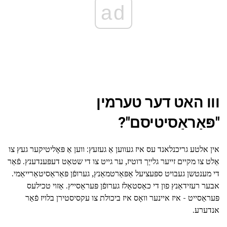
ad
ווו האט דער טערמין
"פּאַראַסיטיסם"?
אין אלטע גריכנלאנד עס איז געווען אַ געזעץ: ווען אַ פּאָליטיקער געץ צו
אַלט צו מקיים זייער גלייַך דוטיז, ער גייט צו די שטאַט דעפּענדענץ. פֿאַר
די מענטשן געבויט ספּעציעל אַפּאַרטמאַנץ, גערופֿן פּאַראַסיטאַרייאַמי.
אבער רעזידאַנץ פון די כאַסטאַלז גערופֿן פּעראַסייץ. אַזוי טכילעס
פּעראַסייט - איז איינער וואָס איז ביכולת צו עקסיסטירן בלויז פֿאַר
אנדערע.