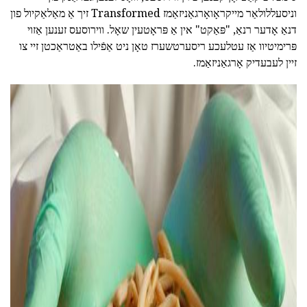
וניסעללולאַר מייקראָואָרגאַניזאַמז Transformed זיך אַ מאַלאַקיול פון
דנאַ אָדער רנאַ, "פּאַקט" אין אַ פּראָטעין שאָל. ווירוסעס זענען אַזוי
פּרימיטיוו אַז עטלעכע ריסערטשערז טאָן ניט אַפֿילו באַטראַכטן זיי צו
זיין לעבעדיק אָרגאַניזאַמז.