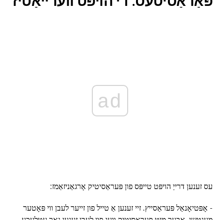
פּאַראַסיטעס: די הויפּט ווערייאַטיז
ad
עס זענען דרייַ הויפּט טייפּס פון פּעראַסיטיק אָרגאַניזאַמז:
- אָפּטיאָנאַל פּעראַסייץ. זיי זענען אַ טייל פון זייער לעבן ווי פּאָטער
מענטשן, אָבער מיט פּעראַסיטיק וועג פון לעבן זענען נאָר עטלעכע