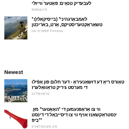
לעבעדיק טנאָים: פּאָטער ווייזלי
פינאַנסעס
"לאַמבאָרגהיני" (בייסיקאַלז):
טשאַראַקטעריסטיקס, אָרט, באריכטן
ספּאָרט און Fitness
Newest
טאָורס ריאָ דע דזשאַנעיראָ - דער חלום פון אַפֿילו
די מערסט גיריק טראַוואַלערז
טראַוואַלינג
ווי צו אַראָפּנעמען די "האָאָטער" מץ.
ינסטראַקשאַנז אויף ווי צו דיסייבאַל די דינסט
"ביפּ"
פון טעכנאָלאָגיע