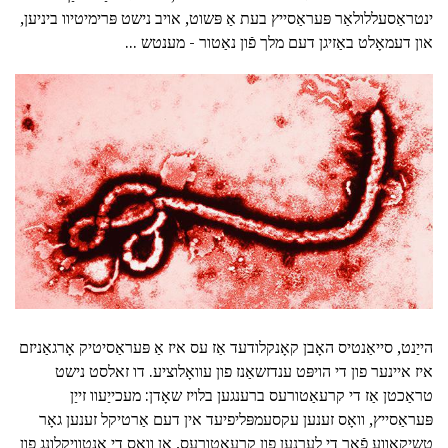
ינטראַסעללולאַר פּעראַסייץ בעת אַ פּשוט, אויב נישט פּרימיטיוו ביניען,
און דעמאָלט באַזיגן דעם מלך פֿון נאַטור - מענטש ...
הייַנט, סייאַנטיס האָבן קאָנקלודעד אַז עס איז אַ פּעראַסיטיק אָרגאַניזם
איז איינער פון די הויפּט ענדזשאַנז פון עוואָלוציע. דו זאלסט נישט
טראַכטן אַז די קרעאַטורעס ברענגען בלויז שאָדן: מעכייַעוו זייַן
פּעראַסייץ, וואָס זענען עקסעמפּליפיעד אין דעם אַרטיקל זענען גאָר
טשיקאַווע פֿאַר די לערנען פון קרעאַטורעס, אָן וואָס די אַנטוויקלונג פון