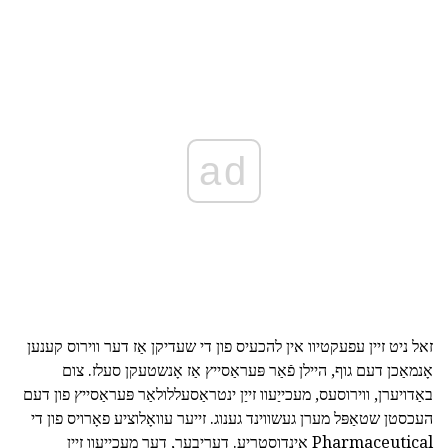
ad
זאל ניט זיין עפעקטיוו אין להכעיס פון די שעדיקן אַז דער ווירוס קענען
אָנמאַכן דעם גוף, היילן פֿאַר פּעראַסייץ אַז אָנשטעקן סעלז. צום
באַדויערן, ווירוסעס, מעכייַעוו זייַן ינטראַסעללולאַר פּעראַסייץ פון דעם
העכסטן שטאַפּל מערן געשווינד גענוג. זייער עוואָלוציע פאָרויס פון די
Pharmaceutical אינדוסטריע. דעריבער, דער מעכייַעוו זייַן