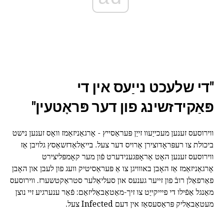
"די שלעכט נייַעס אין די
פּאַקידזשינג פון דער פּראָטעין"
ווירוסעס זענען מעכייַעוו זייַן פּעראַסייץ - אָרגאַניזאַמז וואָס זענען נישט
ביכולת צו רעפּראָדוצירן אַרויס דער צעל. בייאַלאַדזשאַסץ גלויבן אַז
ווירוסעס זענען האָט אַראָפּגענידערט פֿון מער קאָמפּליצירט
אָרגאַניזאַמז אַז האָבן באווויגן צו אַ פּעראַסיטיק וועג פון לעבן און האָבן
פאַרפאַלן רובֿ פון זייער גענעס און סעליאַלער סטראַקטשערז. ווירוסעס
מאַנגל אַפֿילו די פיייקייַט צו זיך-מאַטאַבאַליזאַם: פֿאַר ענערגיע זיי נוצן
מעטאַבאַליק פּראַסעסאַז אין דעם Infected צעל.