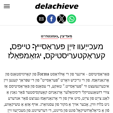
,
מעדיצין
געזונטהייַט
מעכייַעוו זייַן פּעראַסייץ: טייפּס,
קעראַקטעריסטיקס, יגזאַמפּאַלז
פּאַראַסיטיסם - איינער פון די אָולדאַסט Forms פון קאָויגזיסטאַנס פון
אָרגאַניזאַמז. פון די גריכיש וואָרט "פּעראַסייט" פון די שפּראַך קענען זיין
איבערגעזעצט ווי "פּעראַסייט." טאקע, די עסאַנס פון פּאַראַסיטיסם אַז
צוויי דזשאַנעטיקלי דיסימאַלער אָרגאַניזם קאָעקסיסטעד פֿאַר גאַנץ אַ
לאַנג צייַט פון צייַט, מיט איין פון די אָרגאַניזאַמז געניצט פֿאַר אנדערע
ניט בלויז וווין, אָבער אויך אַ מקור פון עסנוואַרג. אויף אַזאַ אַ טשיקאַווע,
פֿון אַ בייאַלאַדזשיקאַל פונט פון מיינונג, די דערשיינונג פון מעכייַעוו זייַן