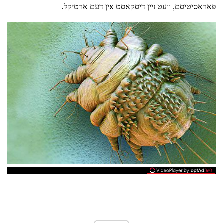
פּאַראַסיטיסם, וועט זיין דיסקאַסט אין דעם אַרטיקל.