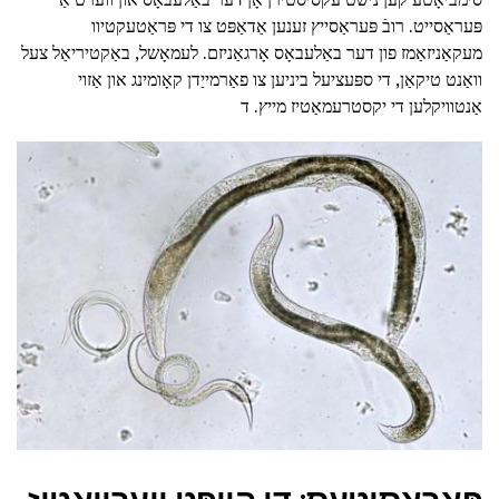
פּעראַסייט. רובֿ פּעראַסייץ זענען אַדאַפּט צו די פּראַטעקטיוו
מעקאַניזאַמז פון דער באַלעבאָס אָרגאַניזם. לעמאָשל, באַקטיריאַל צעל
וואַנט טיקאַן, די ספּעציעל ביניען צו פאַרמייַדן קאָומינג און אַזוי
אַנטוויקלען די יקסטרעמאַטיז מייץ. ד