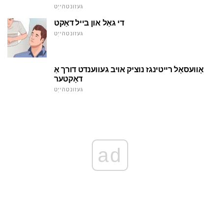
געזונטהייַט
די גאַל און בייל דאַקט
געזונטהייַט
אָוועסאָל רייטינגז נוציק אויב געווענדט דורך אַ
דאָקטער
געזונטהייַט
ad