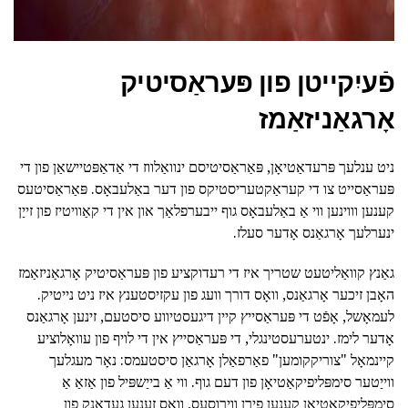
פֿעיִקייטן פון פּעראַסיטיק
אָרגאַניזאַמז
ניט ענלעך פּרעדאַטיאָן, פּאַראַסיטיסם ינוואַלווז די אַדאַפּטיישאַן פון די
פּעראַסייט צו די קעראַקטעריסטיקס פון דער באַלעבאָס. פּאַראַסיטעס
קענען וווינען ווי אַ באַלעבאָס גוף ייבערפלאַך און אין די קאַוויטיז פון זייַן
ינערלעך אָרגאַנס אָדער סעלז.
גאַנץ קוואַליטעט שטריך איז די רעדוקציע פון פּעראַסיטיק אָרגאַניזאַמז
האָבן זיכער אָרגאַנס, וואָס דורך וועג פון עקזיסטענץ איז ניט נייטיק.
לעמאָשל, אָפֿט די פּעראַסייץ קיין דיגעסטיווע סיסטעם, זינען אָרגאַנס
אָדער לימז. ינטערעסטינגלי, די פּעראַסייץ אין די לויף פון עוואָלוציע
קיינמאָל "צוריקקומען" פאַרפאַלן אָרגאַן סיסטעמס: נאָר מעגלעך
ווייַטער סימפּליפיקאַטיאָן פון דעם גוף. ווי אַ בייַשפּיל פון אַזאַ אַ
סימפּליפיקאַטיאָן קענען פירן ווירוסעס, וואָס זענען געדאַנק פון