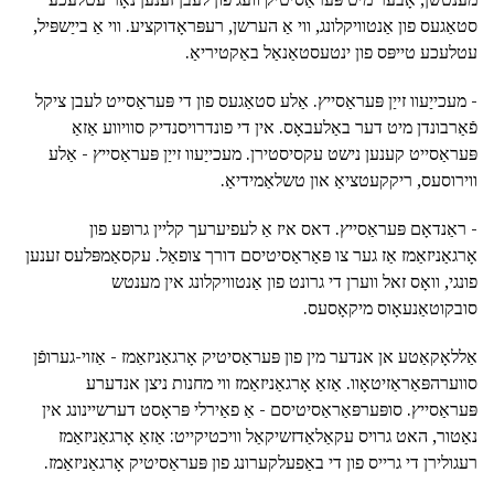
סטאַגעס פון אַנטוויקלונג, ווי אַ הערשן, רעפּראָדוקציע. ווי אַ בייַשפּיל,
עטלעכע טייפּס פון ינטעסטאַנאַל באַקטיריאַ.
- מעכייַעוו זייַן פּעראַסייץ. אַלע סטאַגעס פון די פּעראַסייט לעבן ציקל
פֿאַרבונדן מיט דער באַלעבאָס. אין די פונדרויסנדיק סוויווע אַזאַ
פּעראַסייט קענען נישט עקסיסטירן. מעכייַעוו זייַן פּעראַסייץ - אַלע
ווירוסעס, ריקקעטציאַ און טשלאַמידיאַ.
- ראַנדאָם פּעראַסייץ. דאס איז אַ לעפיערעך קליין גרופּע פון
אָרגאַניזאַמז אַז גער צו פּאַראַסיטיסם דורך צופאַל. עקסאַמפּלעס זענען
פונגי, וואָס זאל ווערן די גרונט פון אַנטוויקלונג אין מענטש
סובקוטאַנעאָוס מיקאָסעס.
אַללאָקאַטע אן אנדער מין פון פּעראַסיטיק אָרגאַניזאַמז - אַזוי-גערופֿן
סווערהפּאַראַזיטאָוו. אַזאַ אָרגאַניזאַמז ווי מחנות ניצן אנדערע
פּעראַסייץ. סופּערפּאַראַסיטיסם - אַ פאַירלי פּראָסט דערשיינונג אין
נאַטור, האט גרויס עקאַלאַדזשיקאַל וויכטיקייט: אַזאַ אָרגאַניזאַמז
רעגולירן די גרייס פון די באַפעלקערונג פון פּעראַסיטיק אָרגאַניזאַמז.