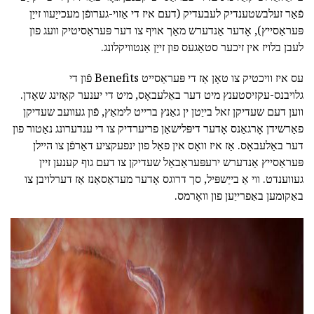
פֿאַר זעלבשטענדיק לעבעדיק (דעם איז די אַזוי-גערופֿן מעכייַעוו זייַן
פּעראַסייץ), אָדער אַנדערש מאַך אויף צו דער פּעראַסיטיק וועג פון
לעבן בלויז אין זיכער סטאַגעס פון זייַן אַנטוויקלונג.
עס איז וויכטיק צו טאָן אַז די פּעראַסייט Benefits פֿון די
גלויבנס-עקזיסטענץ מיט דער באַלעבאָס, מיט די יענער קאָזינג שאָדן.
ווען דעם שעדיקן זאל בייַטן ין גאַנץ ברייט לימאַץ, פֿון געוועב שעדיקן
פאַרשידן אָרגאַנס אָדער דיפּלישאַן פריערדיק צו די ענדערונג נאַטור פון
דער באַלעבאָס. אַז איז וואָס אין פאַל פון ינפעקציע דאַרפֿן צו היילן
פּעראַסייץ אַנדערש ירעפּעראַבאַל שעדיקן צו דעם גוף קענען זיין
געווענדט. ווי אַ בייַשפּיל, סך דרוגס אָדער מעדאַסאַנז אַז דערלויבן צו
באַקומען באַפרייַען פון וואָרמס.