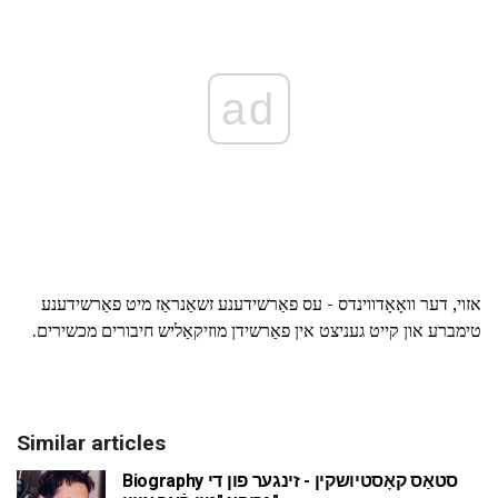
ad
אזוי, דער וואָאָדווינדס - עס פאַרשידענע זשאַנראַז מיט פאַרשידענע
טימברע און קייט געניצט אין פאַרשידן מוזיקאַליש חיבורים מכשירים.
Similar articles
Biography סטאַס קאָסטיושקין - זינגער פון די