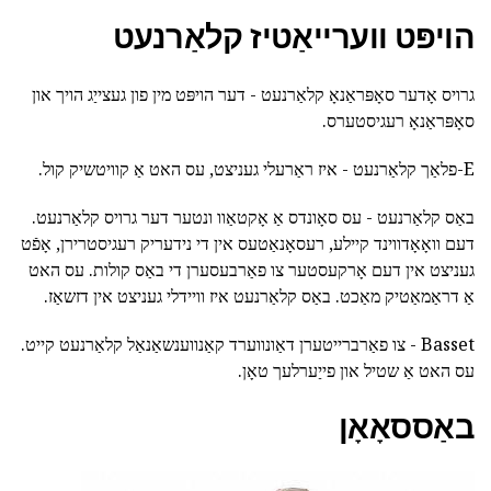
הויפּט ווערייאַטיז קלאַרנעט
גרויס אָדער סאָפּראַנאָ קלאַרנעט - דער הויפּט מין פון געצייַג הויך און
סאָפּראַנאָ רעגיסטערס.
E-פלאַך קלאַרנעט - איז ראַרעלי געניצט, עס האט אַ קוויטשיק קול.
באַס קלאַרנעט - עס סאָונדס אַ אָקטאַוו ונטער דער גרויס קלאַרנעט.
דעם וואָאָדווינד קיילע, רעסאָנאַטעס אין די נידעריק רעגיסטרירן, אָפֿט
געניצט אין דעם אָרקעסטער צו פאַרבעסערן די באַס קולות. עס האט
אַ דראַמאַטיק מאַכט. באַס קלאַרנעט איז וויידלי געניצט אין דזשאַז.
Basset - צו פאַרברייטערן דאַונווערד קאַנווענשאַנאַל קלאַרנעט קייט.
עס האט אַ שטיל און פייַערלעך טאָן.
באַססאָאָן