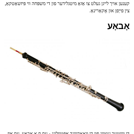
קענען אויך לייגן געלט צו אַזאַ מיטגלידער פון די משפּחה ווי פּיזשאַטקאַ,
צין פייַפן און אָקאַרינאַ.
אָבאָע
די ווייַטער געצייַג פון די וואָאָדווינד אָפּטיילונג - עס ס אַ אָבאָע. עס איז