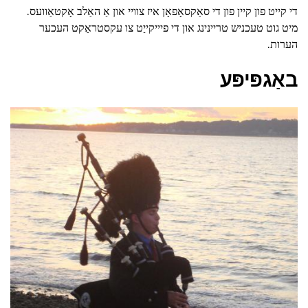
די קייט פון קיין פון די סאַקסאָפאָן איז צוויי און אַ האַלב אָקטאַוועס.
מיט גוט טעכניש טריינינג און די פיייקייַט צו עקסטראַקט העכער
הערות.
באַגפּיפּע