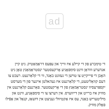
ad
די טימברע פון די קיילע איז ווייך און עפּעס דראַמאַטיק. ניט קיין
אנדערע ווודאַן ווינט סימפאָניע אָרקעסטער ינסטראַמאַנץ טאָן ניט
האָבן די פיייקייַט צו טוישן די געזונט באַנד, ווי די קלאַרנעט. רעכט צו
דעם קוואַליטעט, די קלאַרנעט איז געהאלטן איינער פון די מערסט
יקספּרעסיוו ינסטראַמאַנץ פון די אָרקעסטער. פאַרנעם קלאַרנעט אין
מוזיק איז ברייט און דייווערס. אין דערצו צו די סימפאָניע, ווינט און
מיליטעריש באַנד, עס איז אַקטיוולי געניצט אין דזשאַז, קנאַל און אַפֿילו
פאָלק מוזיק.