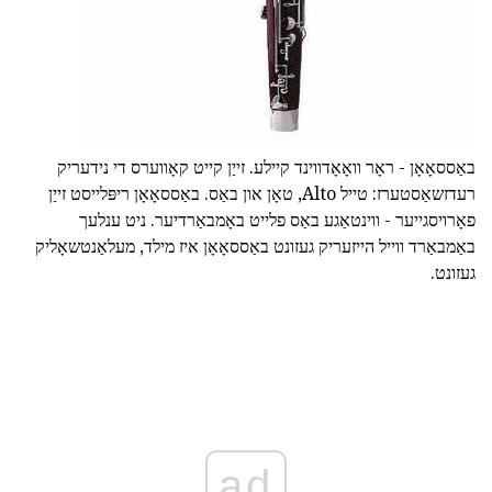
באַססאָאָן - ראָר וואָאָדווינד קיילע. זייַן קייט קאָווערס די נידעריק
רעדזשאַסטערז: טייל Alto, טאָן און באַס. באַססאָאָן ריפּלייסט זייַן
פאָרויסגייער - ווינטאַגע באַס פלייט באָמבאַרדיער. ניט ענלעך
באַמבאַרד ווייל הייזעריק געזונט באַססאָאָן איז מילד, מעלאַנטשאָליק
געזונט.
ad