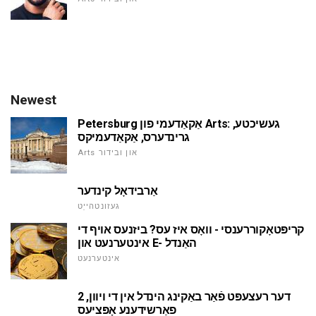
Newest
Petersburg אַקאַדעמי פון Arts: געשיכטע,
גרינדערס, אַקאַדעמיקס
Arts און ובידור
אַרבידאָל קינדער
געזונטהייַט
קריפּטאָקוררענסי - וואָס איז עס? ביזנעס אויף די
אינטערנעט און E- האַנדל
אינטערנעט
דער רעצעפּט פֿאַר באַקינג הינדל אין די ויוון, 2
פאַרשידענע אָפּציעס