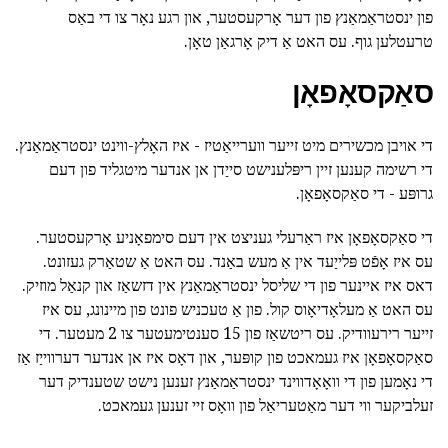
פון ינסטראַמאַנץ פון דער אָרקעסטער, און רגע נאָר צו די באַס
טרעטלען גוף. עס האט אַ דיק אָרגאַן טאָן.
סאַקסאָפאָן
די אויבן מכשירים מיט זייער ווערייאַטיז - איז האָלץ-ווינט ינסטראַמאַנץ.
די רשימה קענען זיין ריפּלענישט סייַדן אן אנדער מיטגליד פון דעם
גרופּע - די סאַקסאָפאָן.
די סאַקסאָפאָן איז ראַרעלי געניצט אין דעם סימפאָניע אָרקעסטער.
עס איז אָפֿט פּלייַעד אין אַ מעש באַנד. עס האט אַ שטאַרק געזונט.
דאס איז איינער פון די שליסל ינסטראַמאַנץ אין דזשאַז און קנאַל מוזיק.
עס האט אַ מעלאָדיאָוס קול. פון אַ טעכניש פונט פון מיינונג, עס איז
זייער רירעוודיק. עס ריטשאַז פון 15 סענטימעטער צו 2 מעטער. די
סאַקסאָפאָן איז געמאכט פון קופּער, און דאָס איז אן אנדער דערווייַז אַז
די נאָמען פון די וואָאָדווינד ינסטראַמאַנץ זענען נישט שטענדיק דער
זעלביקער ווי דער מאַטעריאַל פון וואָס זיי זענען געמאכט.