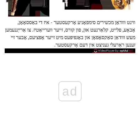
ווינט ווודאַן מכשירים סימפאָניע אָרקעסטער - איז די באַססאָאָן,
אָבאָע, פלייט, קלאַרנעט און, פון קורס, זייער ווערייאַטיז. צו אַרייַננעמען
מעש ווודאַן סאַקסאָפאָן און באַגפּיפּעס מיט זייער אָפּציעס, אָבער זיי
זענען ראַרעלי געניצט אין דעם אָרקעסטער.
ad