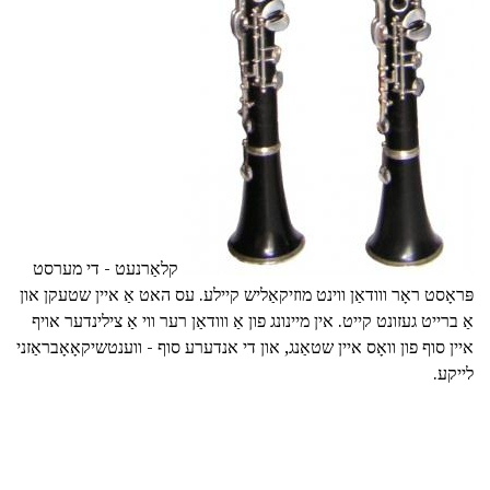
קלאַרנעט - די מערסט
פּראָסט ראָר ווודאַן ווינט מוזיקאַליש קיילע. עס האט אַ איין שטעקן און
אַ ברייט געזונט קייט. אין מיינונג פון אַ ווודאַן רער ווי אַ צילינדער אויף
איין סוף פון וואָס איין שטאַנג, און די אנדערע סוף - ווענטשיקאָאָבראַזני
לייקע.