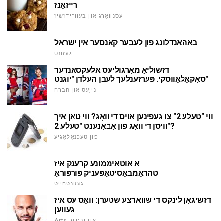
רייזאַנז
עסנוואַרג און בעוורידזשיז
באַהאַנדלונג פון לעבער קאַנסער אין ישראל
געזונט
דזשוליאַ מאַרגוליעס אלעקסאנדער
סאָקאָלאָווסקי. פּערזענלעך לעבן העלדן "יוגנט"
נייַעס און חברה
ווי "טעלע 2" צו געפינען אויס די וואָג? ווי טאָן איך
וויסן די וואָג פון אַבאָנענט "טעלע 2"?
פון טעכנאָלאָגיע
אַ אַוטאָיממונע קרענק איז
טהראָמבאָסיטאָפּעניק פּורפּוראַ
געזונטהייַט
דזשיגאַן לינקס די שווארצע שטערן: וואָס עס איז
געווען
Arts און ובידור