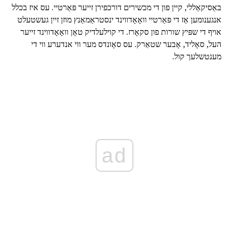
באַסיקאַללי, קיין פון די מכשירים דורכפירן זייער פּאַרטיי. עס איז בכלל
אנגענומען אַז די פּאַרטיי וואָאָדווינד ינסטראַמאַנץ מוזן זיין געשטעלט
אויף די שפּיץ שורות פון סקאָרז. די קוילעלדיק טאָן וואָאָדווינד זייער
העל, סאָליד, אָבער שטאַרק. עס סאָונדס מער ווי אנדערע ווי די
מענטשלעך קול.
ad