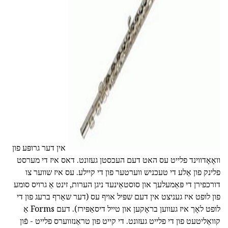
ad
אין דער גרופּע פון
וואָאָדווינד פלייט עס האט דעם העכסטן געזונט. דאס איז די מערסט
פלינק פון אַלע די טעכניש ווערטער פון די קיילע. עס איז שווער צו
דורכפירן די פּאַמעלעך און סוסטאַינעד ניגן הערות, זינט אַ גרויס סומע
פון לופט איז געניצט אין דעם שפּיל אויף עס (דער שאַרף ברעג פון די
לופט לאָך איז געווען בראָקען און טייל דיסאַפּירז). דעם Forms אַ
קוואַליטעט פון די פלייט געזונט. די קייט פון טראַנזווערס פלייט - פֿון