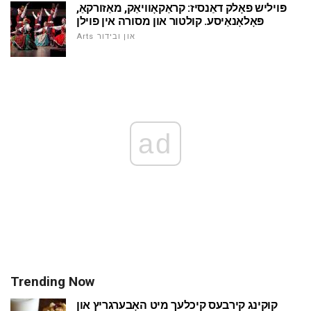
פּויליש פאָלק דאַנסיז: קראַקאָוויאַק, מאַזורקאַ,
פּאָלאָנאַיסע. קולטור און מסורה אין פוילן
Arts און ובידור
ad
Trending Now
קוקינג קירבעס קיכלעך מיט האָבערגריץ און