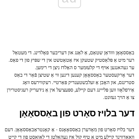
באַססאָאָן ווודאַן שטאַם, אַ לאַנג און דעריבער פאָלדינג. די מעטאַל
רער מיט אַ פּלאַסטיק שטעקן איז אַטאַטשט אין די שפּיץ פון די פאַס.
ער געהאנגען אויף די קלעזמער ס האַלדז ניצן די רימען.
דער אָרקעסטער באַססאָאָן קענען דינען ווי אַ שטיצן פֿאַר די באַס
סטרינגס, און האָבן אַ זעלבשטענדיק פּאַרטיי. רעקווירעס וואָג
אַירפלאָוו ווען פּלייינג דעם קיילע, ספּעציעל אין אַ נידעריק רעגיסטרירן
צו אַ הויך געזונט.
דער בלויז סאָרט פון באַססאָאָן
דער בלויז סאָרט פון מאָדערן באַססאָאָנס - אַ קאָנטראַבאַססאָאָן. דעם
וואָאָדווינד קיילע מיט אַ טיף קול איז געהאלטן די לאָואַסט פון די קייט