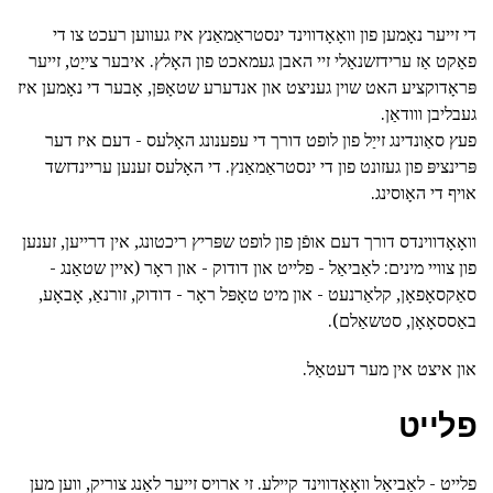
די זייער נאָמען פון וואָאָדווינד ינסטראַמאַנץ איז געווען רעכט צו די
פאַקט אַז ערידזשנאַלי זיי האבן געמאכט פון האָלץ. איבער צייַט, זייער
פּראָדוקציע האט שוין געניצט און אנדערע שטאָפּן, אָבער די נאָמען איז
געבליבן ווודאַן.
פעץ סאַונדינג זייַל פון לופט דורך די עפענונג האָלעס - דעם איז דער
פּרינציפּ פון געזונט פון די ינסטראַמאַנץ. די האָלעס זענען עריינדזשד
אויף די האָוסינג.
וואָאָדווינדס דורך דעם אופֿן פון לופט שפּריץ ריכטונג, אין דרייען, זענען
פון צוויי מינים: לאַביאַל - פלייט און דודוק - און ראָר (איין שטאַנג -
סאַקסאָפאָן, קלאַרנעט - און מיט טאָפּל ראָר - דודוק, זורנאַ, אָבאָע,
באַססאָאָן, סטשאַלם).
און איצט אין מער דעטאַל.
פלייט
פלייט - לאַביאַל וואָאָדווינד קיילע. זי ארויס זייער לאַנג צוריק, ווען מען