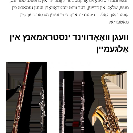
ינסטרומענץ סימפאָניע אָרקעסטער קאַמביינד אין גרופּעס: סטרינגס,
מעש, שלאָג. אין דרייען, דער ווינט ינסטראַמאַנץ זענען געמאכט פון
קופּער און האָלץ - דיפּענדינג אויף צי זיי זענען געמאכט פון קיין
מאַטעריאַל.
וועגן וואָאָדווינד ינסטראַמאַנץ אין
אַלגעמיין