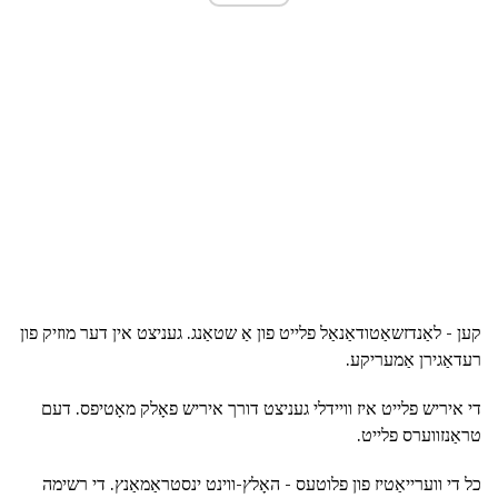
קען - לאַנדזשאַטודאַנאַל פלייט פון אַ שטאַנג. געניצט אין דער מוזיק פון
רעדאַגירן אַמעריקע.
די איריש פלייט איז וויידלי געניצט דורך איריש פאָלק מאָטיפס. דעם
טראַנזווערס פלייט.
כל די ווערייאַטיז פון פלוטעס - האָלץ-ווינט ינסטראַמאַנץ. די רשימה