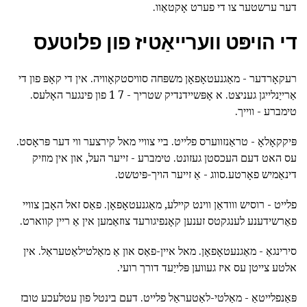
דער ערשטער צו די פערט אָקטאַוו.
די הויפּט ווערייאַטיז פון פלוטעס
רעקאָרדער - מאַגנעטאָפאָן משפּחה סוויסטקאָוויה. אין די קאָפּ פון די
אַרייַנלייגן געניצט. א אָפּשיידנדיק שטריך - 7 1 פון פינגער האָלעס.
טימברע - ווייך.
פּיקקאָלאָ - טראַנזווערס פלייט. ביי צוויי מאל קירצער ווי דער פּראָסט.
עס האט דעם העכסטן געזונט. טימברע - זייער העל, און אין מוזיק
דינאַמיש פאָרטע.סווג - אַ זייער הויך-פּיטשט.
פלייט - רוסיש ווודאַן ווינט קיילע, מאַגנעטאָפאָן. פאַס זאל האָבן צוויי
פאַרשידענע לענגקטס זענען קאָנפיגורעד צוזאַמען אין אַ ריין קווארט.
סירינגאַ - מאַגנעטאָפאָן. מאל איין-פאַס און אַ מאַלטילאַטעראַל. אין
אלטע צייטן עס איז געווען פּלייַעד דורך רועי.
פּאַנפלייטאַ - מאַלטי-לאַטעראַל פלייט. דעם בינטל פון עטלעכע טובז