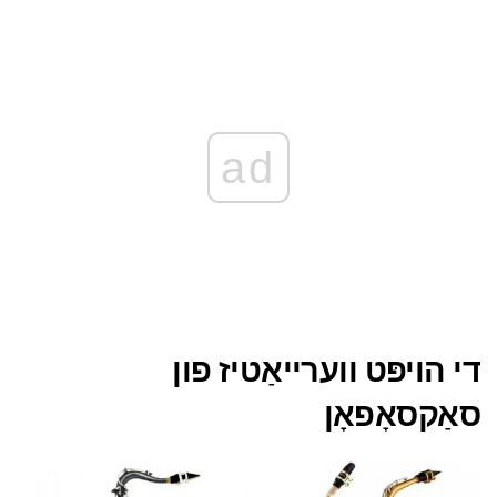
ad
די הויפּט ווערייאַטיז פון
סאַקסאָפאָן