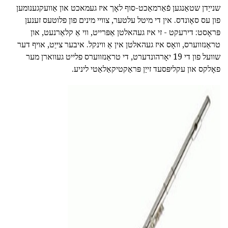
שנייַדן שטאַנגען פֿאַרמאַכט-סוף לאָך איז געמאכט און אַוועקגענומען
פון עס סאָונדס. אין די מיטל עלטער, צוויי מינים פון פלוטעס זענען
פּראָסט: דירעקט - זי איז געהאלטן אַפּרייט, ווי אַ קלאַרנעט, און
טראַנזווערס, וואָס איז געהאלטן אין אַ ווינקל. איבער צייַט, אויף דער
שוועל פון די 19 יאָרהונדערט, די טראַנזווערס פלייט געווארן מער
פאָלקס און עקליפּסעד זייַן פּראַקטיקאַלאַטי ליניע.