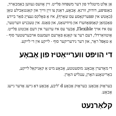
אַן אַלט מיטגליד פון דער משפּחה פלייט. זיין אָוועס געווען באַמבאַרד,
באַגפּיפּע, דודוק, זורנאַ. אָבאָע, דאַנק צו זייַן ווייך און קאַנטאַבילע טאָן
(כאָטש אין ופּפּערקאַסע עס שאַרף), איז אַ פאָלקס געצייַג פֿאַר ביידע
פאַכמאַן קאַמפּאָוזערז און מיוזישאַנז, און פאַנס. אין טעכניש ווערטער,
עס איז אויך Flexible, אָבער עס איז ערגער אין דעם אַכטונג פלייט.
אָוטוואַרדלי, דעם רער צו קאָנאַ פאָרעם וועמענס אויבערשטער סוף -
אַ טאָפּל ראָר, און דער נידעריקער סוף - לייקע אין די לייקע.
די הויפּט ווערייאַטיז פון אָבאָע
די מאָדערן אָבאָע: מוסעטטע, אָבאָע מיט אַ קאַניקאַל לייקע,
באַריטאָנע האָרן, ענגליש האָרן.
בעראָוק אָבאָע: בעראָוק אָבאָע d 'ליבע, אָבאָע דאַ גייעג אָדער גייעג
אָבאָע.
קלאַרנעט