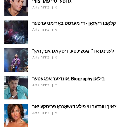
גרופּע "טיי פֿאַר צוויי"
Arts און ובידור
קלאַבז ריאַזאַן - די מערסט באַרימט ערטער
Arts און ובידור
"לענינגראַד": געשיכטע, דיסקאָגראַפי, זאַץ
Arts און ובידור
אונדזער אָפּגעטער: Biography בילאַן
Arts און ובידור
איך ווונדער ווי פילע דזשאַננאַ פריסקע יאר?
Arts און ובידור