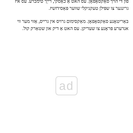
פון די הויך סאַקסאָפאָן. עס האט אַ כאַסקי, רייַך טימברע. עס איז
גרינגער צו שפּילן טעקניקלי שווער פּאַסידזשיז.
באַריטאָנע סאַקסאָפאָן. מאַקסימום גרויס אין גרייס, אַזוי מער ווי
אנדערע פּראָנע צו שעדיקן. עס האט אַ דיק און שטאַרק קול.
ad