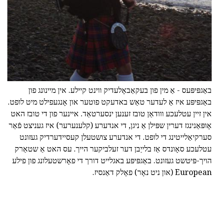
באַגפּיפּעס - אַ מין פון בעקאַבאָלעדיק ווינט קיילע. אין מיינונג פון
באַגפּיפּע איז אַ לעדער טאַש באדעקט פוטער און אָנגעפילט מיט לופט.
אין זיין עטלעכע ווודאַן טובז זענען ינסערטאַד. איינער פון די טובז האט
אָופּאַנינגז דערין שפּילן אַ ניגן, די אנדערע (קלענערער) איז געניצט פֿאַר
סערקיאַלייטינג די לופט. די אנדערע צושטעלן קעסיידערדיק געזונט
עטלעכע סאָונדס אַז בלייַבן דער זעלביקער הייך. עס האט אַ שטאַרק
הויך-פּיטשט געזונט. באַגפּיפּע באגלייט דורך די פאָרשטעלונג פון פילע
European (און ניט נאָר) פאָלק דאַנסיז.