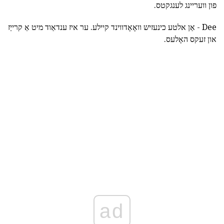
פון וועריינג לענגקטס.
Dee - אַן אלטע כינעזיש וואָאָדווינד קיילע. ער איז ענדאַוד מיט אַ קרייַז
און זעקס האָלעס.
ad