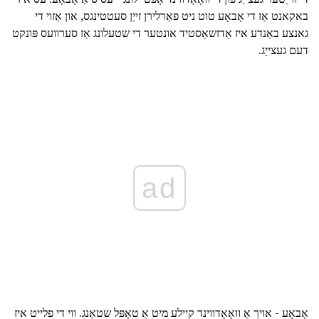
באקאנט אַז די אָבאָע טוט ניט פאַרלירן זייַן סעטטינגס, און אַזוי די
גאנצע באַנדע איז אַדזשאַסטיד אונטער די שטעלונג אַז סערוועס פּונקט
דעם געצייַג.
ad
אָבאָע - אויך אַ וואָאָדווינד קיילע מיט אַ טאָפּל שטאַנג. ווי די פלייט איז