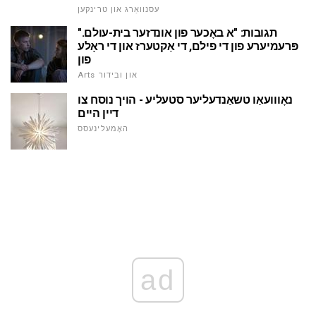
עסנוואַרג און טרינקען
תגובות: "א באָכער פון אונדזער בית-עולם."
פּרעמיערע פון די פילם, די אַקטערז און די ראָלע
פון
Arts און ובידור
נאָווועאַו טשאַנדעליער סטעליע - הויך נוסח צו
דיין היים
האָמעלינעסס
ad