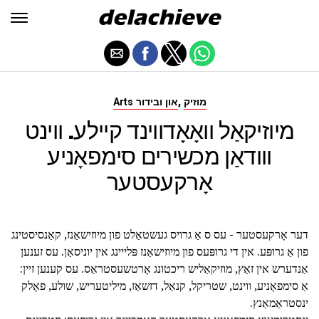
,
מוזיק
Arts און ובידור
מיוזיקאַל וואָאָדווינד קיילע. ווינט
ווודאַן מכשירים סימפאָניע
אָרקעסטער
דער אָרקעסטער - עס ס אַ גרויס געשטאַלט פון מיוזישאַנז, קאַנסיסטינג
פון אַ גרופּע. אין די גרופּעס פון מיוזישאַנז פּלייינג אין יוניסאַן. עס זענען
אַנדערש אין זאַץ, מוזיקאַליש ריכטונג אָרטשעסטראַס. עס קענען זיין:
אַ סימפאָניע, ווינט, שטריקל, קנאַל, דזשאַז, מיליטעריש, שולע, פאָלק
ינסטראַמאַנץ.