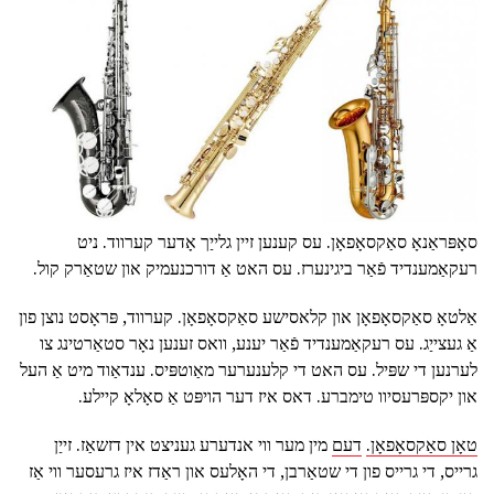
סאָפּראַנאָ סאַקסאָפאָן. עס קענען זיין גלייַך אָדער קערווד. ניט
רעקאַמענדיד פֿאַר ביגינערז. עס האט אַ דורכנעמיק און שטאַרק קול.
אַלטאָ סאַקסאָפאָן און קלאסישע סאַקסאָפאָן. קערווד, פּראָסט נוצן פון
אַ געצייַג. עס רעקאַמענדיד פֿאַר יענע, וואס זענען נאָר סטאַרטינג צו
לערנען די שפּיל. עס האט די קלענערער מאַוטפּיס. ענדאַוד מיט אַ העל
און יקספּרעסיוו טימברע. דאס איז דער הויפּט אַ סאָלאָ קיילע.
טאָן סאַקסאָפאָן.
דעם
מין מער ווי אנדערע געניצט אין דזשאַז. זייַן
גרייס, די גרייס פון די שטאַרבן, די האָלעס און ראַדז איז גרעסער ווי אַז