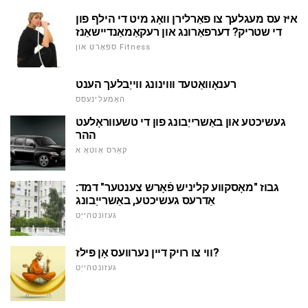
איז עס מעגלעך צו פאַרלירן וואָג מיט די הילף פון
די שטריק? דערפאַרונג און רעקאַמאַנדיישאַנז
ספּאָרט און Fitness
רענאָוואַטעד וווינונג ווייַבלעך הענט
האָמעלינעסס
געשיכטע און באַשרייַבונג פון די טשעווראָלעט
ההר
קאַרס אַוטאָ א
גבוז "מאָסקווע קליניש פֿאָרש צענטער" דמד:
אַדרעס געשיכטע, באַשרייַבונג
געזונטהייַט
ווי צו רויק דיין נערוועס אָן פּילז?
געזונטהייַט