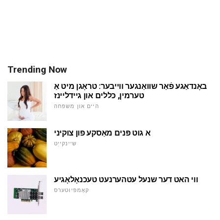
Trending Now
באָנדאַגע פֿאַר שוואַנגער ווייבער: טראָגן מיט אַ
טערמין, כּללים און גיידליינז
היים און משפּחה
א גוט פּנים מאַסקע פון צוקיני
שיינקייַט
ווי האט דער שנעל עטהערנעט טעכנאָלאָגיע
קאָמפּיוטערס