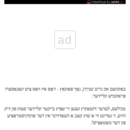
ad
באַקוועם און גרינג שנייַדן, נאָך פּאַקאַץ - דאָס איז וואָס ציט קאַנאַסערז
פּראַקטיש קליידער.
טכילעס, לעדער דזשאַקיץ זענען די שפּיץ בייקער קליידער סעוון פון דיק
הויט, זי געדינט ווי אַ שוץ קעגן אַ העאַדווינד אין דער אַדמיניסטראַציע
פון דער מאָטאָציקל.