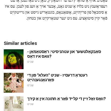
פּאַטינג אויף אַ שוואַרץ לעדער דזשאַקיץ, טאָן ניט פאַרגעסן אַז עס
רעפּראַזענץ ניט בלויז אַ שניט גאַנג, אָבער אויך אַ וועג פון לעבן. עס איז
אַ סימבאָל פון פרייַהייַט, אָופּאַננאַס, בונטאַריש גייסט און גרייטקייַט
פֿאַר קיין סיטואַציע. עס גיט ינער שטאַרקייַט און בטחון.
Similar articles
סאַבקאַלטשער און עטהניסיטי: ראַסטאַמאַן -
וואס איז דאָס?
שניט
רעטראָ דרעסיז - שניט "העלא" פון די
פאַרגאַנגענהייַט
שניט
וואָס זאָל זיין די קלייד פֿאַר אַ חתונה אין אַ קירך?
שניט