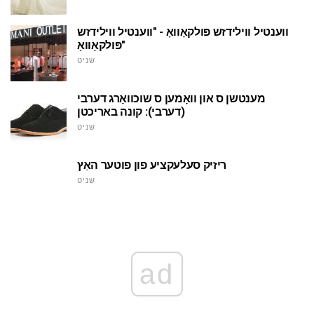
ווענטיל ווילידזש פּולקאָוואָ - "ווענטיל ווילידזש
פּולקאָוואָ"
שניט
מענטשן ס און וואָמען ס שוכוואַרג דערבי
(דערבי): קונה באריכטן
שניט
ריזיק סעלעקציע פון פוטער האַץ
שניט
ad