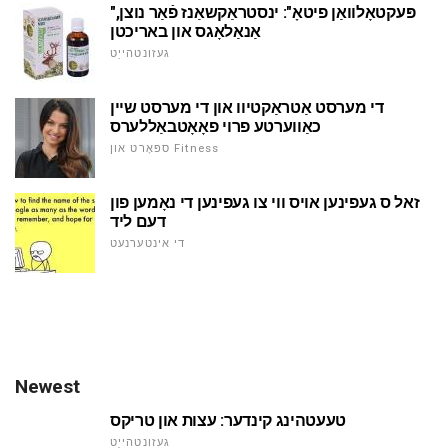
"פּעקטאָלוואַן פיטאָ": ינסטראַקשאַנז פֿאַר נוצן,
אַנאַלאָגס און באריכטן
געזונטהייַט
די מערסט אַטראַקטיוו און די מערסט שיין
כאַווערטע פרוי פאָאָטבאַללערס
ספּאָרט און Fitness
זאל ס געפינען אויס ווי צו געפינען די נאָמען פון
דעם ליד
די אינטערנעט
Newest
טעעטהינג קינדער: עצות און טריקס
געזונטהייַט