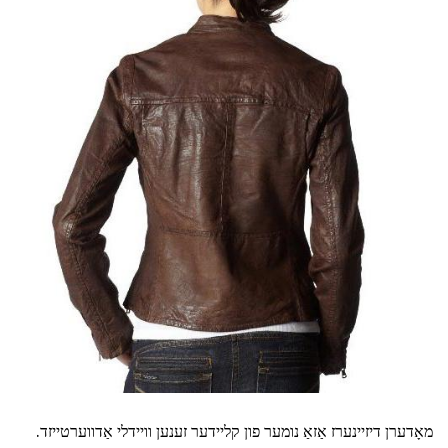
מאָדערן דיזיינערז אַזאַ נומער פון קליידער זענען וויידלי אַדווערטייזד.