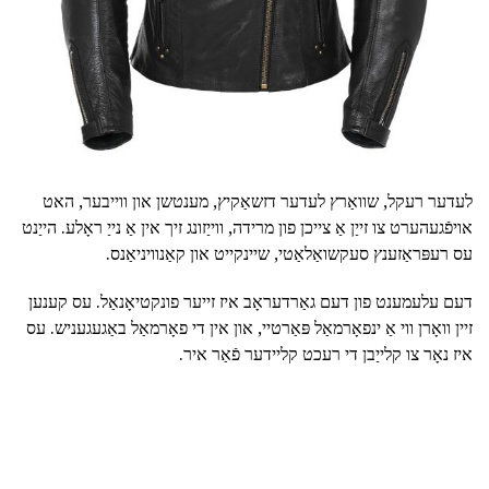
לעדער רעקל, שוואַרץ לעדער דזשאַקיץ, מענטשן און ווייבער, האט
אויפֿגעהערט צו זייַן אַ צייכן פון מרידה, ווייַזונג זיך אין אַ נייַ ראָלע. הייַנט
עס רעפּראַזענץ סעקשואַלאַטי, שיינקייט און קאַנוויניאַנס.
דעם עלעמענט פון דעם גאַרדעראָב איז זייער פונקטיאָנאַל. עס קענען
זיין וואָרן ווי אַ ינפאָרמאַל פּאַרטיי, און אין די פאָרמאַל באַגעגעניש. עס
איז נאָר צו קלייַבן די רעכט קליידער פֿאַר איר.