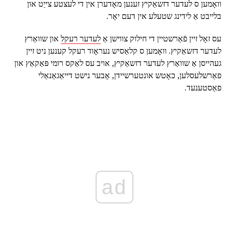
וואָמען ס לעדער דזשאַקיץ זענען מאָדערן אין די לעצטע צייַט און
בלייבט אַ לידינג שטעלע אין דעם יאָר.
עס זאָל זיין פֿאַרשטיין די חילוק צווישן אַ
לעדער רעקל
און שוואַרץ
לעדער דזשאַקיץ. וואָמען ס קלאַסיש נעראָוד רעקל קענען ניט זיין
געהייסן אַ שוואַרץ לעדער דזשאַקיץ, אויב עס לאַקס רומי פּאַקאַץ און
פאַרשלעסלען, כאָטש אונטערשיידן, אָבער נישט דייאַגאַנאַלי
פאַסטענעד.
ad