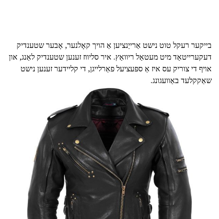
בייקער רעקל טוט נישט אַרייַנציען אַ הויך קאָלנער, אָבער שטענדיק
דעקערייטאַד מיט מעטאַל ריוואַץ. איר סליווז זענען שטענדיק לאַנג, און
אויף די צוריק עס איז אַ ספּעציעל פאַרלייגן, די קליידער זענען נישט
שאַקקלעד באַוועגונג.