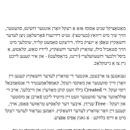
מאָטאָציקל שניט אַסומז אַזאַ אַ רעקל וואָרן אונטער דזשינס, סוועטער,
הויך שיך מיט ריוואַץ (בערטצי). שניט דיזיינערז פֿאָרשלאָגן ניצן לעדער
דזשאַקיץ שאַפֿן אַ יינציק בילד. דירעקט סאַמעט קלייד, שיכלעך מיט
הויך סטאַביל כילז, שוואַרץ לעדער דזשאַקיץ, ליידיז טאַש, קלאַטש, אַ
ביסל זילבער דזשעוועלערי (ירינגז, בראַסלעט) - און איר קענען לייכט
גיין צו אַ נייטקלאַב.
געגאנגען צו אַרבעטן, אונטער די שוואַרץ לעדער דזשאַקיץ קענען זיין
וואָרן ווייך סוועטער און מאַקסי-רעקל, קאַמפּלאַמענטיד די אַנסאַמבאַל
רומי זעקל. די Created בילד וועט קוקן מאָדערן און ווייַבלעך, אויב די
פּוללאָווער אָדער סוועטער וועט זיין מיוטיד ליכט פֿאַרבן אָן מוסטער
און רעקל - Free שנייַדן. איבער דער קלאַסיש טראַוזער פּאַסן, אויך,
קענען זייַן וואָר שוואַרץ לעדער דזשאַקיץ. וואָמען נעראָוד לעדער רעקל
מיט אַ ווייַס בלוזקע - אַ גאנץ אָפיס אָפּציע.