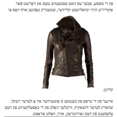
פון די מאַסע, אָבער עס האט עסטעטיש טעם און דאָרשט פֿאַר
אַקוויירינג הויך-קוואַליטעט קליידער, שטענדיק געפינען אויף וואָס צו
קלייַבן.
איינער פון די טייפּס פון מענטשן ס אַוטערווער איז אַ לעדער רעקל,
שוואַרץ לעדער דזשאַקיץ. ווייַבלעך האַלב פון די באַפעלקערונג פון דעם
עלעמענט פון דעם גאַרדעראָב, אויך, וואָלט אַדאַפּט.