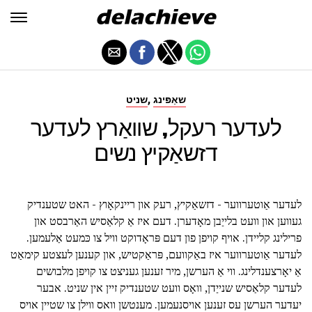
,
שאַפּינג
שניט
לעדער רעקל, שוואַרץ לעדער
דזשאַקיץ נשים
לעדער אַוטערווער - דזשאַקיץ, רעק און ריינקאָוץ - האט שטענדיק
געווען און וועט בלייַבן מאָדערן. דעם איז אַ קלאַסיש האַרבסט און
פרילינג קליידן. אויף קויפן פון דעם פּראָדוקט וויל צו כּמעט אַלעמען.
לעדער אַוטערווער איז באַקוועם, פּראַקטיש, און קענען לעצטע קימאַט
אַ יאָרצענדלינג. ווי אַ הערשן, מיר זענען געניצט צו קויפן מלבושים
לעדער קלאַסיש שנייַדן, וואָס וועט שטענדיק זיין אין שניט. אבער
יעדער הערשן עס זענען אויסנעמען. מענטשן וואס ווילן צו שטיין אויס