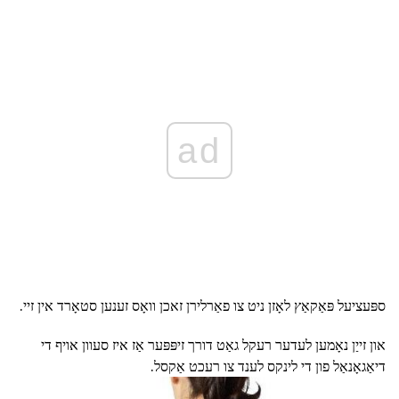
ad
ספּעציעל פּאַקאַץ לאָזן ניט צו פאַרלירן זאכן וואָס זענען סטאָרד אין זיי.
און זייַן נאָמען לעדער רעקל גאַט דורך זיפּפּער אַז איז סעוון אויף די
דיאַגאָנאַל פון די לינקס לענד צו רעכט אַקסל.