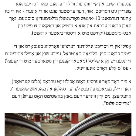
ענקערידזשינג. און קיין ווונדער, ווייַל די פראָנט-פאָר ויסריכט אַזאַ
צופרידן גוט ויסריכט. אַזוי, דער ערשטער פונט אַז די אָונערז - איז די ביז
אַהער דערמאנט 10-אינטש פאַרשטעלן מולטימעדיאַ סיסטעם. נאָך
האָבן פראָנט ערבאַגז און אַזאַ אַ נייטיק און באַקאַנט צו פילע פון
אַבס-סיסטעם (יקוויפּט מיט אַ דיסטריביאַטער קראַפט).
אַפֿילו אין די ויסריכט ינקלודעד דערציען פּאַרקינג סענסאָרס און די
כיטיד פראָנט סיץ. קלימאַט קאָנטראָל, גנייווע שוץ און אַפֿילו צוטריט צו
די ינלענדיש אָן אַ שליסל (מאָטאָר קענען זיין סטאַרטעד מיט די קנעפּל)
- עס 'ס אַלע דאָרט אינעווייניק.
א פיר-ראָד פאָר ווערסיע באָוס אַפֿילו זייַט ערבאַגז (פּלוס קערטאַנז),
דאַך ריילז, געמאכט פון עכט לעדער סאַלאָן און מאַסאַזש שאָפער 'ס
אַוועקזעצן. ניט קיין ווונדער דעם גאַנץ באַשטימט האָט גערופֿן דעם
"טרייסט פּלוס".