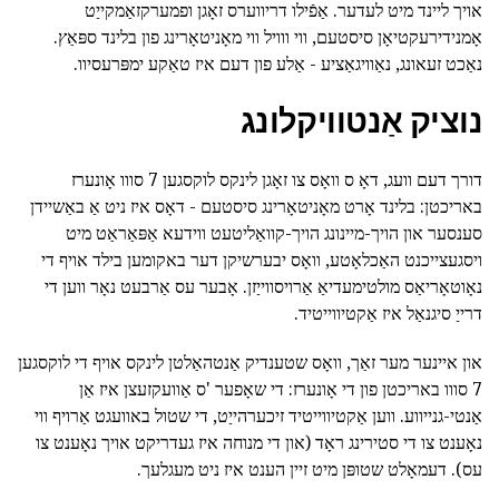
אויך ליינד מיט לעדער. אַפֿילו דריווערס זאָגן ופמערקזאַמקייַט
אָמנידירעקטיאָן סיסטעם, ווי ווויל ווי מאָניטאָרינג פון בלינד ספּאַץ.
נאַכט זעאונג, נאַוויגאַציע - אַלע פון דעם איז טאַקע ימפּרעסיוו.
נוציק אַנטוויקלונג
דורך דעם וועג, דאָ ס וואָס צו זאָגן לינקס לוקסגען 7 סווו אָונערז
באריכטן: בלינד אָרט מאָניטאָרינג סיסטעם - דאָס איז ניט אַ באַשיידן
סענסער און הויך-מיינונג הויך-קוואַליטעט ווידעא אַפּאַראַט מיט
ויסגעצייכנט האַכלאָטע, וואָס יבערשיקן דער באקומען בילד אויף די
נאָוטאָריאַס מולטימעדיאַ אַרויסווייַזן. אָבער עס אַרבעט נאָר ווען די
דרייַ סיגנאַל איז אַקטיווייטיד.
און איינער מער זאַך, וואָס שטענדיק אַנטהאַלטן לינקס אויף די לוקסגען
7 סווו באריכטן פון די אָונערז: די שאָפער 'ס אַוועקזעצן איז אַן
אַנטי-גנייווע. ווען אַקטיווייטיד זיכערהייַט, די שטול באוועגט אַרויף ווי
נאָענט צו די סטירינג ראָד (און די מנוחה איז געדריקט אויך נאָענט צו
עס). דעמאָלט שטופּן מיט זיין הענט איז ניט מעגלעך.