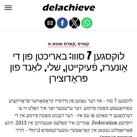
,
קאַרס
קאַרס אַוטאָ א
לוקסגען 7 סווו: באריכטן פון די
אָונערז, פֿעיִקייטן, שלי, לאַנד פון
פּראָדוצירן
לוקסגען 7 סווו - איז דער נאָמען פון מידסייז קראָסאָוווער פּראָדוקציע
טאַיוואַנעסע מאַשין פירמע. דער ערשטער זאַך איך וואָלט ווי צו
דערמאָנען די פאַקט אַז עס איז - דער דעבוט מאַשין פירמע אין די
רוסישע Federation. אָנהייבן איר סאַלעס אנגעהויבן אין 2013. היגע
פֿאַרזאַמלונג געטאן אין קאַראַטשייַ-טשערקעססיאַ (ניימלי - דורך