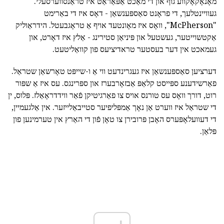
מאָנאָקאָקווע גוף און די מאַכט אַפּאַראַט איז טראַנסווערסעלי.
געוויינטלעך, די פראָנט סאַספּענשאַן - דאָס איז די באַרימט
"McPherson", וואָס איז מאָונטעד אויף אַ טראָגבעטל. הידראַוליק
אַקטשוייטער, געשטעל און פּיניאַן סטירינג - אַלץ איז דאָרט, און
געמאכט אין דער בעסטער טראדיציעס פון קוואַליטעט.
דערציען סאַספּענשאַן איז געגרינדעט ווי אַ ו-שייפּט טאָרשאַן שטראַל.
פאַרשידענע ספּייסט קלאַפּ אַבזאָרבערז און ספּרינגס. עס איז אַ שפּור
רוט, דורך וואָס עס טורנס אויס צו פאַרגיטיקן פֿאַר ווידדראָאַלז. פּלוס, ין
די שטראַל איז ווערט אַן נאָך אַמפּליפיער סטייבאַלייזער. אין אַלגעמיין,
די דעוועלאָפּערס האָבן פּרובירן צו טאָן פֿון די האַרץ אין טערמינען פון
פּלאַן.