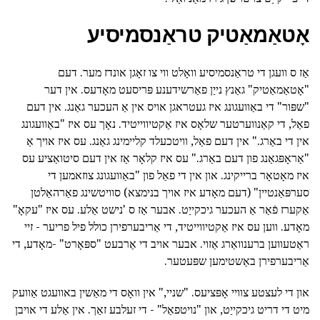
אָטאַמאַטיק טראַנסמיסיע
אַז ס וועגן די טראַנסמיסיע וואָלט ווי צו זאָגן אונדז מער. דעם
"אָטאַמאַטיק" גאַנץ נייַן פאַרשידענע פּריסעט מאָדעס. אין דער
"שפּור" די באַוועגונג איז געטראגן אויס אין אַ העכער גאַנג. אין דעם
פאַל, די קאַנווערטער שלאָס איז אַקטיווייטיד. נאָך עס איז "באַוועגונג
אין די באַרג." אין דעם פאַל, וויטכעלד קליימינג גאַנג. עס איז אויך אַ
"אַראָפּגאַנג פון דעם באַרג." עס איז קלאָר אַז אין דעם סיטואַציע עס
איז מאָטאָר ברייקינג. און אין די פאַל פון "באַוועגונג צוזאמען די
סערפּאַנטיין" (דעם מאָדע איז אויך בנימצא) סוויטשינג פאַרהאַלטן
אַקערז פֿאַר אַ העכער גיכקייַט. אבער אַז ס 'נישט אַלע. עס איז "עקאָ"
מאָדע. ווען עס איז אַקטיווייטיד, די אַריבערפירן כולל פיל פריער - זיי
ראַטעווען ברענוואַרג אַזוי. אבער אויב די אַרבעט "ספּאָרט" -מאָדע, די
אַריבערפירן באַשטימען שפּעטער.
און די לעצטע צוויי אָפּציעס. "שניי," אין וואָס די מאַשין באוועגט אַוועק
מיט די דריט גיכקייַט, און "נויטפאַל" - די זעלבע זאַך. אין אַלע די אויבן