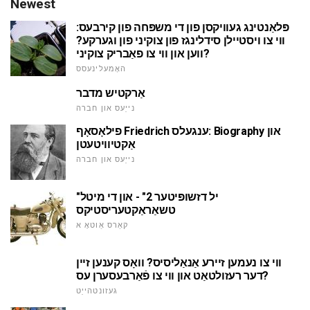
Newest
פּלאַנטינג געוויקסן פון די משפּחה פון קירבעס:
ווי צו ויסטיילן סידלינגז פון צוקיני פון וגערקע?
ווען און ווי צו פאַבריק צוקיני?
האָמעלינעסס
אַרקטיש מדבר
נייַעס און חברה
פילאָסאָף Friedrich ענגעלס: Biography און
אַקטיוויטעטן
נייַעס און חברה
"יל דזשופּיטער 2" - און די מיטל
טשאַראַקטעריסטיקס
קאַרס אַוטאָ א
ווי צו נעמען זיירע אַנאַליסיס? וואָס קענען זיין
דער רעזולטאַט און ווי צו פֿאַרבעסערן עס?
געזונטהייַט