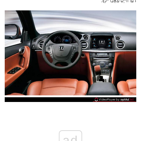
דערווייַס פאַבריק).
ad