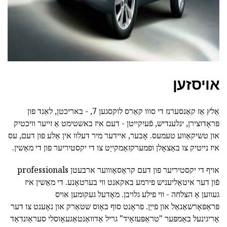
אויסזען
אַלץ אַז קאַנסערנז די סווו קאַרס לוקסגען 7, - באריכטן, לאַנד פון
פּראָדוצירן, ינלענדיש, פֿעיִקייטן - דעם איז באשטימט אַ זייער וויכטיק
און טשיקאַווע טעמעס. אָבער, איידער מיר דעלוו אין אַלע פון דעם, עס
איז נייטיק צו באַצאָלן ופמערקזאַמקייַט צו די יקסטיריער פון די מאַשין.
אויף די יקסטיריער פון דעם קראָסאָוווער ארבעטן professionals
פֿון דער איטאַליעניש פירמע באקאנט ווי בערטאָנע. די מאַשין איז
געווען אַ הצלחה - ווי פילע גלויבן. מאָדעל געקומען אויס
פּראַפּאָרשאַנאַל און פייַן. פראָנט סוף באָוס שטאַרק און נאָענט צו דער
אָריגינעל באַמפּער "טראַפּעזאָיד" גריל אַדוואַנטאַגעאָוסלי סעראַונדאַד