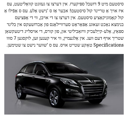
סיסטעם מיט 9 דזשבל ספּיקערז. אין דערצו צו געזונט קוואַליטעט, עס
איז אויך אַ טריינד קול סיסטעם! אבער אַז ס 'נישט אַלע. עס ס אַפֿילו אַ
קול קאָמוניקאַציע סיסטעם. אין דערצו צו די אויבן, ווי די אָפּציעס
בנימצא נאַכט זעאונג אַפּאַראַט סערוויילאַנס פון אַבדזשעקס אין בלינד
ספּאַץ, אַלע-קייַלעכיק וויזאַביליטי און, פון קורס, די אויסלייג דיטעקשאַן
שטריך אויף דעם וועג. אין אַלגעמיין, ווי איר קענען זען, לוקסגען 7 סווו
Specifications טאַקע שטייט אויס. עס ס 'שווער נישט צו שטימען.