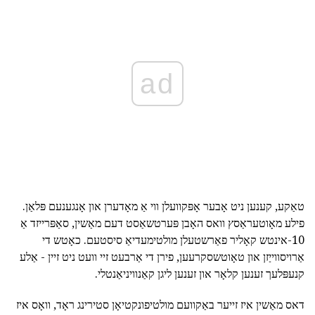
ad
טאַקע, קענען ניט אָבער אָפּקוועלן ווי אַ מאָדערן און אָנגענעם פּלאַן.
פילע מאָוטעראַסץ וואס האָבן פּערטשאַסט דעם מאַשין, סאַפּרייזד אַ
10-אינטש קאָליר פאַרשטעלן מולטימעדיאַ סיסטעם. כאָטש די
אַרויסווייַזן און טאָוטשסקרעען, פירן די אַרבעט זיי וועט ניט זיין - אַלע
קנעפּלעך זענען קלאָר און זענען ליגן קאַנוויניאַנטלי.
דאס מאַשין איז זייער באַקוועם מולטיפונקטיאָן סטירינג ראָד, וואָס איז