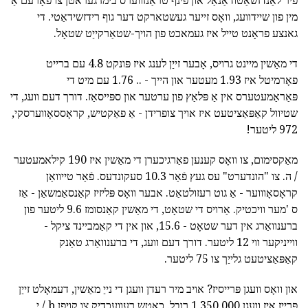
פיר לאַנדזשאַטודאַנאַל און פינף טראַנזווערס בימז געראטן צו פאָרעם אַ
מין פון שיידוועג, וואָס זייער געשטארקט דער גוף רידזשידאַטי. די
גאנצע פראָנט טייל איז געמאכט פון הויך-שטאַרקייַט שטאָל.
די מאַשין מיינט גרויס, אָבער זייַן לענג איז פּונקט 4.8 עם ברייט
פאָרמיטל איז 1.93 מעטער און הייך - .. 1.76 עם מיט די
פּאַראַמעטערס אין אַ פּלאַץ פון ערטער און ספּייסאַז. דורך דעם וועג, די
שטיוול קאַפּאַציטעט איז אויך צופרידן - אַ פאַקטיש, קראָססאָווערסקי,
972 ליטער!
מאַקסימום, צו וואָס קענען פאַרגיכערן די מאַשין איז 190 קילאמעטער
/ ה. צו "הונדערט" עס געץ פֿאַר 10.3 סעקונדעס. פֿאַר טייוואַן
קראָסאָוווער - אַ גוט רעזולטאַט. אבער וואָס פּליזיז קאַנסאַמשאַן - אַז
ס 'מער וויכטיק. אַרויס די שטאָט, די מאַשין קאַנסומז 9.6 ליטער פון
ברענוואַרג אין דער שטאָט - 15.6, און אין די קאַמביינד ציקל -
ווייניקער ווי 12 ליטער. דורך דעם וועג, די ברענוואַרג טאַנק
קאַפּאַציטעט גלייַך צו 75 ליטער.
און וואָס וועגן פּרייסיז? אויב מיר רעדן וועגן די נייַ מאַשין, דעמאָלט זייַן
פּרייַז איז וועגן 1,350,000 רובל. כאָטש רעוועכדיק צו קויפן b / י