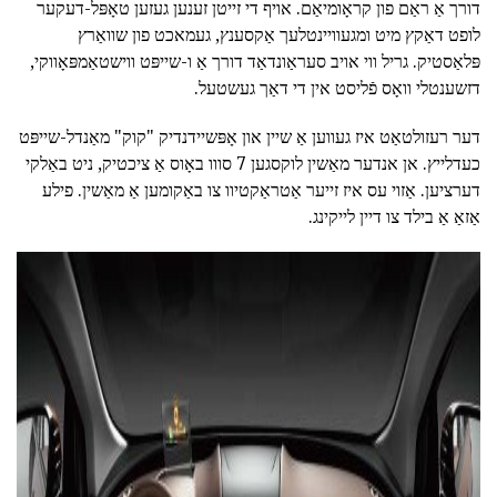
דורך אַ ראַם פון קראָומיאַם. אויף די זייטן זענען געזען טאָפּל-דעקער
לופט דאַקץ מיט ומגעוויינטלעך אַקסענץ, געמאכט פון שוואַרץ
פּלאַסטיק. גריל ווי אויב סעראַונדאַד דורך אַ ו-שייפּט ווישטאַמפּאָווקי,
דזשענטלי וואָס פֿליסט אין די דאַך געשטעל.
דער רעזולטאַט איז געווען אַ שיין און אָפּשיידנדיק "קוק" מאַנדל-שייפּט
כעדלייץ. אן אנדער מאַשין לוקסגען 7 סווו באָוס אַ ציכטיק, ניט באַלקי
דערציען. אַזוי עס איז זייער אַטראַקטיוו צו באַקומען אַ מאַשין. פילע
אַזאַ אַ בילד צו דיין לייקינג.