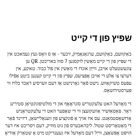
שפּיץ פון די קייט
באַקוועם, באַקוועם, ערגאַנאַמיק, זיכער - אַז ס וואָס געץ געמאכט אין
די שפּיץ פון די קייט מאַשין לוקסגען 7 סווו באריכטן. QR ען
צוגעשטעלט אויבן, ווייַזן אונדז די מאַשין אין פול כבוד. טאקע, אין
דערצו צו אַלע די אויבן אָפּציעס, שפּיץ פון די קייט קענען ביטע אַפֿילו
עפּעס טשיקאַווע. נישט פֿאַר גאָרנישט אַז דעם ווערסיע דאַבד בלויז ווי
פּערסטידזשאַס.
די מאָדעל האט עלעקטריש סונראָאָף און די מולטיפונקטיאָן סטירינג
ראָד. פּאַסאַזשיר אַוועקזעצן ווי די שאָפער האט די עלעקטראָניש
אַדזשאַסטמאַנט. עס איז אויך אַ פֿונקציע פון ווענאַליישאַן, דיזיינד פֿאַר
די מאָטאָריסט שטול. ליבהאבערס פון גוט מוזיק, דעם ויסריכט איז דער
הויפּט אָפּשאַצן, ווייַל דעם מאָדעל איז געענדיקט מיט אַ שטאַרק אַודיאָ