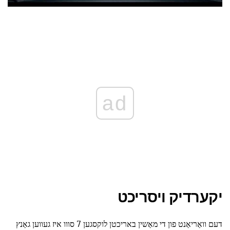
ad
יקערדיק ויסריכט
דעם וואַריאַנט פון די מאַשין באריכטן לוקסגען 7 סווו איז געווען גאַנץ