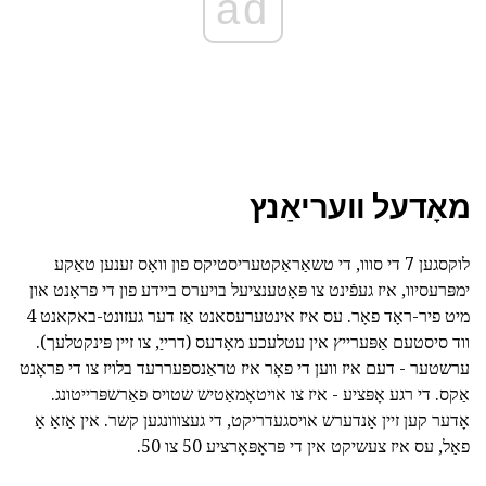
ad
מאָדעל וועריאַנץ
לוקסגען 7 די סווו, די טשאַראַקטעריסטיקס פון וואָס זענען טאַקע
ימפּרעסיוו, איז געפֿינט צו פּאָטענציעל בויערס ביידע פון די פראָנט און
מיט פיר-ראָד פאָר. עס איז אינטערעסאנט אַז דער געזונט-באקאנט 4
ווד סיסטעם אַפּערייץ אין עטלעכע מאָדעס (דרייַ, צו זיין פּינקטלעך).
ערשטער - דעם איז ווען די פאָר איז טראַנספעררעד בלויז צו די פראָנט
אַקס. די רגע אָפּציע - איז צו אויטאָמאַטיש שטויס פאַרשפּרייטונג.
אָדער קען זיין אַנדערש אויסגעדריקט, די געצווונגען קשר. אין אַזאַ אַ
פאַל, עס איז צעשיקט אין די פּראָפּאָרציע 50 צו 50.