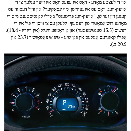
און די לעצטע מאָדע - דאָס איז עפּעס וואָס איז זייער ענלעך צו די
אַוועק-וועג. וואָס עס איז געהייסן אַזוי ינסאַקיער? און ווייַל דעם ווי עס
קענען זיין גערופֿן, "אַוועק-וועג פּריטענס" באַדלי קאָנסיסטענט מיט די
מאָדנע דזשיאַמאַטרי פון דעם גוף. קלעקן עס צו וויסן ווי פיל איז די
רעשוס (15.5 סענטימעטער) און אַ ראַמפּע ווינקל (אין דיגריז - 18.4).
אַפֿילו קאנגרעס אַנגלעס און פּאָזיציע - טיפּיש פּאַסאַזשיר (23.7 און
20.9 ב.).