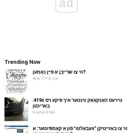
ad
Trending Now
ווי צו שרייַבן אַ פייַן נאָמען?
Arts און ובידור
טירעס האַנקאָאָק ווינטער איך פּיקע רס וו419:
באריכטן
קאַרס אַוטאָ א
ווי צו באַזייַטיקן "וועבאַלטו" פֿון אַ קאָמפּיוטער: אַ