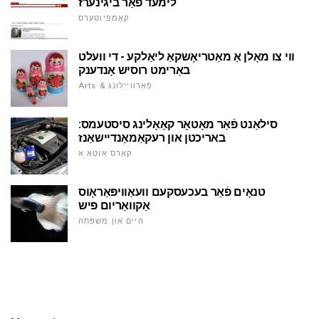
לימעד פֿאַר ביגינערז
קאָמפּיוטערס
ווי צו מאָלן אַ מאַטריאָשקאַ ליאַלקע - די וועלט
באַרימט רוסיש אָנדענק
Arts & פֿאַרווייַלונג
סילאַנט פֿאַר מאָטאָר קאָאָלינג סיסטעמס:
באריכטן און רעקאַמאַנדיישאַנז
קאַרס אַוטאָ א
טנאָים פֿאַר בעכעסקעם וועאַוויפּאַראָוס
אַקוואַריום פיש
היים און משפּחה