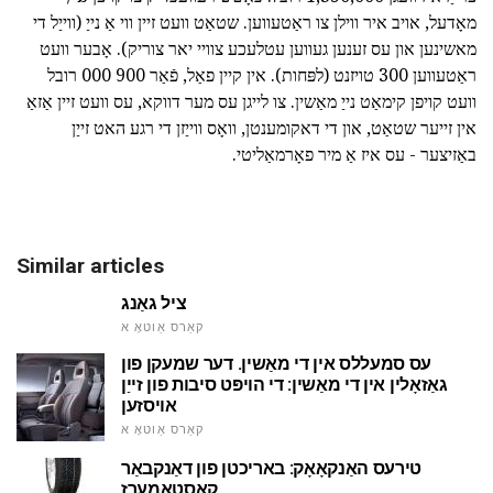
מאָדעל, אויב איר ווילן צו ראַטעווען. שטאַט וועט זיין ווי אַ נייַ (ווייַל די
מאשינען און עס זענען געווען עטלעכע צוויי יאר צוריק). אָבער וועט
ראַטעווען 300 טויזנט (לפּחות). אין קיין פאַל, פֿאַר 900 000 רובל
וועט קויפן קימאַט נייַ מאַשין. צו לייגן עס מער דווקא, עס וועט זיין אַזאַ
אין זייער שטאַט, און די דאקומענטן, וואָס ווייַזן די רגע האט זייַן
באַזיצער - עס איז אַ מיר פאָרמאַליטי.
Similar articles
ציל גאַנג
קאַרס אַוטאָ א
עס סמעללס אין די מאַשין. דער שמעקן פון
גאַזאָלין אין די מאַשין: די הויפּט סיבות פון זייַן
אויסזען
קאַרס אַוטאָ א
טירעס האַנקאָאָק: באריכטן פון דאַנקבאַר
קאַסטאַמערז