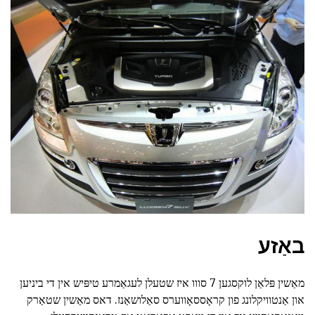
באַזע
מאַשין פּלאַן לוקסגען 7 סווו איז שטעלן לעגאַמרע טיפּיש אין די ביניען
און אַנטוויקלונג פון קראָססאָווערס סאַלושאַנז. דאס מאַשין שטאַרק