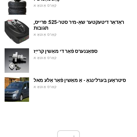
קאַרס אַוטאָ א
ראַדאַר דיטעקטער שאָ-מיר סטר-525: פּרייס,
תגובות
קאַרס אַוטאָ א
ספּאַננערס פֿאַר די מאַשין קרייַז
קאַרס אַוטאָ א
סיטראָען בערלינגאָ - אַ מאַשין פֿאַר אַלע מאל
קאַרס אַוטאָ א