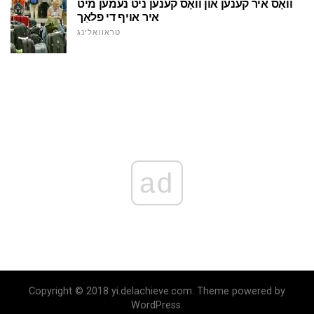
וואָס איר קענען און וואָס קענען ניט נעמען מיט
איר אויף די פלאַך
טראַוואַלינג
ad
Copyright © 2018 yi.delachieve.com. Theme powered by
WordPress.