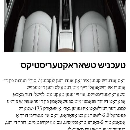
טעכניש טשאַראַקטעריסטיקס
וואָס אַנדערש קענען איר זאָגן אונדז וועגן לוקסגען 7 סווו? תגובות פון די
אָונערז איז יוזשאַוואַלי רייף מיט דעטאַילס וועגן די טעכניש
טשאַראַקטעריסטיקס. און זיי זענען טאַקע גוט. למשל, דער מאַכט
אַפּאַראַט דיזיינד צוזאַמען מיט ספּעשאַלאַסץ פון די פראנצויזיש פירמע
למם. דער רעזולטאַט איז געווען גאַנץ אַ שטאַרק 175-שטאַרק
פּעטראָל 2.2-ליטער מאַכט אַפּאַראַט, וואָס איז געטריבן דורך אַ
אָטאַמאַטיק 5-באַנדע טראַנסמיסיע. עס איז יקוויפּט מיט, דורך די וועג,
די פיייקייַט צו טוישן גירז מאַניואַלי.