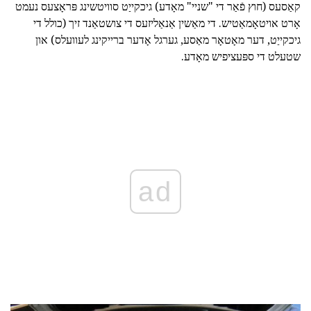
קאַסעס (חוץ פֿאַר די "שניי" מאָדע) גיכקייַט סוויטשינג פּראָצעס נעמט
אָרט אויטאָמאַטיש. די מאַשין אַנאַליזעס די צושטאַנד זיך (כולל די
גיכקייַט, דער מאָטאָר מאַסע, גערגל אָדער ברייקינג לעוועלס) און
שטעלט די ספּעציפיש מאָדע.
ad