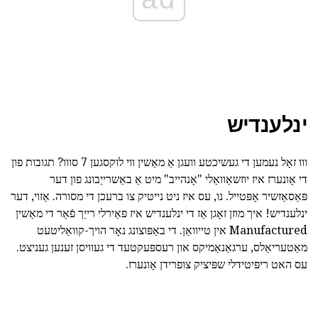
ינלענדיש
ווו זאָל נעמען די געשיכטע וועגן אַ מאַשין ווי לוקסגען 7 סווו? תגובות פון
די אָונערז איז יוזשאַוואַלי "אָנהייב" מיט אַ באַשרייַבונג פון דער
פּאַסאַזשיר אָפּטייל. נו, עס איז ניט נייטיק צו ברעכן די מסורה. אַזוי, דער
ינלענדיש! איך מוזן זאָגן אַז די ינלענדיש איז פאַירלי רייַך פֿאַר די מאַשין
Manufactured אין טייוואַן. די באַפּוצונג נאָר הויך-קוואַליטעט
מאַטעריאַלס, ערגאַנאַמיקס און רעספּעקטעד די געוויסן זענען געניצט.
עס האט ריפּיטידלי שפּיציק צופרידן אָונערז.