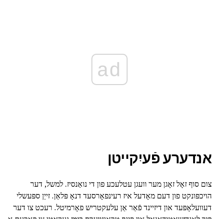
ad
אנדערע פֿעיִקייטן
צום סוף זאָל זאָגן מער וועגן עטלעכע פון די נואַנסיז. למשל, דער
הויכפּונקט פון דעם מאָדעל איז רעינפאָרסעד דנאָ פּלאַן. זייַן ספּעשלי
דעוועלאָפּעד און דיזיינד פֿאַר אַן עלעקטריש פאָרמיטל. רעכט צו דער