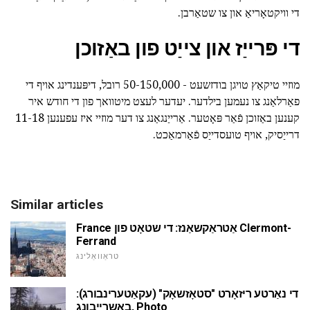
די וויקטאָריאַ און צו שטאַרבן.
די פּרייַז און צייַט פון באַזוכן
מוזיי טיקאַץ טויגן בודזשעט - 50-150,000 רובל, דיפּענדינג אויף די
פאַרלאַנג צו נעמען בילדער. יעדער לעצט מיטוואך פון די חודש איר
קענען באַזוכן פֿאַר פּאָטער. אַרייַנגאַנג צו דער מוזיי איז עפענען 11-18
דרייַסיק, אויף טועסדייַס פֿאַרמאַכט.
Similar articles
France אַטראַקשאַנז: די שטאָט פון Clermont-
Ferrand
טראַוואַלינג
די נאַרטע ריזאָרט "סטאָזשאָק" (עקאַטערינבורג):
באַשרייַבונג, Photo