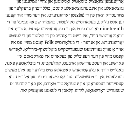
אַרייַננעמען צוואַנציק טימאַטיק זאַמלונגען און צוויי זאמלונגען פון
נאציאנאלע און אינטערנאציאנאלע קונסט, כולל יינציק ברעקלעך פון
מיזרעכדיק הארן פון די פֿופֿצנטן יאָרהונדערט. אין דער מוזיי איר קענען
זען אַלט נוליקע, בעלאָרוסיש סקולפּטור, כאַנמייד שטאָף געמעל פון די
nineteenth יאָרהונדערט און די דעקאָראַטיווע קונסט. א צווייַג איז
"וואַנקאָוויטשי הויז", איז ווייזט די אָנהייב פון די קולטור פון די לעצטע
יאָרהונדערט. אן אנדער - די בעלאָרוסיש Folk קונסט מוזיי. עס איז
אויך אַ צווייַג געווידמעט שעפֿערישקייט ביאַליניצקי-בירוליאַ. לאַנדיש
קונסט מוזיי פון דער רעפּובליק פון בעלאַרוס איז פאַרקנאַסט אין
פאָרשונג און רעסטעריישאַן אַרבעט, קאַלעקטינג די ביבליאָטעק פאָנד,
באגלייט דורך אַ עלעקטראָניש קאַטאַלאָג מיט בילדער פון אַלע מעשים
דערלאנגט אין די ויסשטעלונג. ער פּאַבלישאַז ביכער און אַלבומס. דאָ
קעסיידער רעפֿעראַטן און ינטעראַקטיוו טאָורס, און פֿאַר קינדער 'ס
שעפעריש וואַרשטאַט, לידינג קלאסן די לעצטע צוואַנציק יאר.