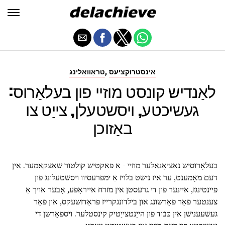
,
אינסטרוקציעס
טראַוואַלינג
לאַנדיש קונסט מוזיי פון בעלאַרוס:
געשיכטע, ויסשטעלן, צייַט צו
באַזוכן
בעלאָרוסיש נאַציאָנאַלער מוזיי - אַ פאַקטיש קולטור שאַצקאַמער. אין
דעם מאָמענט, ער איז נישט בלויז אַ ימפּרעסיוו ויסשטעלונג פון
פּיינטינגז, איינער פון די גרעסטן אין מזרח אייראָפּע, אָבער אויך אַ
צענטער פֿאַר פאָרשונג און בילדונגקרייז פּראַדזשעקס, און פֿאַר
געשעענישן אין כּבֿוד פון הייַנטצייַטיק קינסטלער. ויספאָרשן די