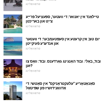
טראַוואַלינג
טיילאַנד אין יאנואר: די וועטער, ספּעציעל פרייַע
צייַט און באריכטן
טראַוואַלינג
יום טוּב אין קרעטע אין סעפּטעמבער: די וועטער
און אנדערע פֿעיִקייטן
טראַוואַלינג
ובוד, באַלי. ובוד האַנגינג גאַרדענס. ובוד: וואָס צו
זען?
טראַוואַלינג
סאַנאַטאָריע "עלעקטראָניקס" אין סאָטשי: די
אַדוואַנידזשיז פון שפּיטאָל
טראַוואַלינג