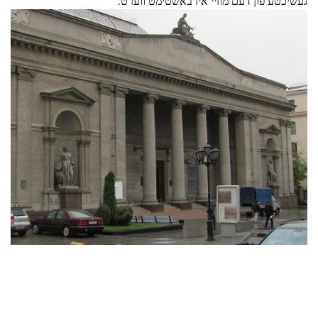
געשיכטע פון דעם מוזיי איז באשטימט ווערט.