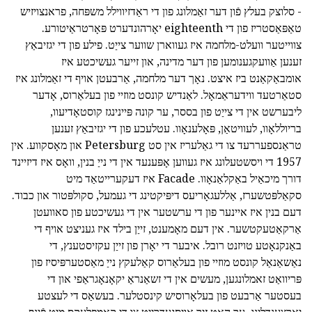
- סלוצק בעלץ פֿון דער זאַמלונג פון די ראַדזיווילל משפּחה, פראנצויזיש
טאַפּאַסטריז פון די eighteenth יאָרהונדערט פּאָרטראַיטורע.
צווייטער וועלט-מלחמה איז געווארן שווער צייַט. פילע פון די יגזיבאַץ
זענען אַוועקגענומען פון דער מדינה, און זייער געשיכטע איז
אומבאַקאַנט ביז איצט. נאָך דער מלחמה, אַרבעטן אויף די זאַמלונג איז
סטאַרטעד ווידעראַמאָל. לאַנדיש קונסט מוזיי פון בעלאַרוס, אָדער
ליבערשט אין די צייַט פון בססר, ער קונה פּיינינגז קוסטאָדיעוו,
בריוללאָוו, לעוויטאַן, פּאָלענאָוו. עטלעכע פון די יגזיבאַץ זענען
טראַנספעררעד צו די גאַלעריז אין סט Petersburg און מאָסקווע. אין
1957 די ויסשטעלונג איז געווען אָפּענעד אין די נייַ בנין, וואָס איז דיזיינד
דורך מיכאַיל באַקלאַנאָוו. Facade איז דעקערייטאַד מיט
סקאַלפּטשערז, אַללעגאָריעס דיפּיקטינג די געמעל, סקולפּטור און כבוד.
דעם בנין איז איינער פון די ערשטער אין די געשיכטע פון סאוועטן
אַרקאַטעקטשער. אין דעם מאָמענט, זייַן בילד איז געניצט אויף די
באַנקנאָטע טויזנט רובל. איבער די יאָרן פון זייַן עקזיסטענץ, די
נאַשאַנאַל קונסט מוזיי פון בעלאַרוס קאַלעקץ נייַ מאַסטערפּיסיז פון
פּריוואַט זאמלונגען, מעשים אין די זשאַנראַ יקאָנאָגראַפי און די
בעסטער אַרבעט פון בעלאָרוסיש קינסטלער. בעשאַס די לעצטע