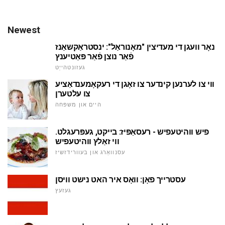
Newest
נאָר וועגן די מעדיצין "מאָנוראַל": ינסטראַקשאַנז
פֿאַר נוצן פֿאַר פּאַטיענץ
געזונטהייַט
ווי צו לערנען קינדער צו זאָגן די רעקאָמענדאַציע
צו עלטערן
היים און משפּחה
פיש ווהיטעפיש - רעסאַפּיז: בייקט, געפּרעגלט.
ווי זאַלץ ווהיטעפיש
עסנוואַרג און בעוורידזשיז
עסטרייך פאָן: וואָס איר האט נישט וויסן
געזעץ