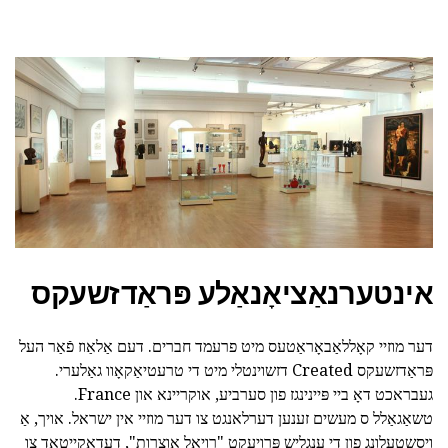
אינטערנאַציאָנאַלע פּראַדזשעקס
דער מוזיי קאָללאַבאָראַטעס מיט פרעמד חברים. דעם אַלאַוז פֿאַר העל
פּראַדזשעקס Created דזשוינטלי מיט די טרעטיאַקאָוו גאַלערי.
געבראכט דאָ ביי פּיינינגז פון סערביע, אוקריינא און France.
טשאַגאַלל ס מעשים זענען דערלאנגט צו דער מוזיי אין ישראל. אויך, אַ
ויסשטעלונג פון די ענגליש פּרויעקט "רויאַל אוצרות", דעדאַקייטאַד צו