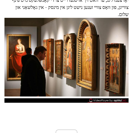
יאָרצענדלינג, ער האט זיך אויסגעדרייט צו די קאָמפּלעקס מיט פֿינף
צווייגן, פון וואָס צוויי זענען נישט ליגן אין מינסק - אין גאָלשאַני און
שלום.