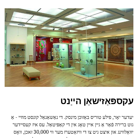
עקספּאַזישאַן הייַנט
יעדער יאָר, פילע טוריס באַזוכן מינסק. די נאַשאַנאַל קונסט מוזיי - אַ
גוט ברירה פֿאַר אַ גיין איין טאָג אין די קאַפּיטאַל. עס איז קעסיידער
יוואַלווינג און איצט גיט צו די וויזאַטערז מער ווי 30,000 זאכן, וואָס