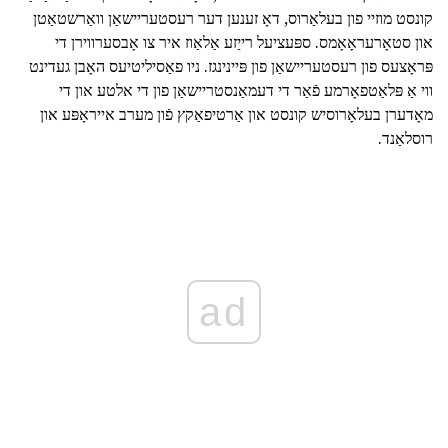
קונסט מוזיי פון בעלאַרוס, דאָ זענען דער רעסטעריישאַן וואַרשטאַטן
און סטאָרעראָאָמס. ספּעציעל רייַזע אַלאַוז איר צו אָבסערווירן די
פּראָצעס פון רעסטעריישאַן פון פּיינינגז. ניו פאַסיליטיעס האָבן געדינט
ווי אַ פּלאַטפאָרמע פֿאַר די דעמאַנסטריישאַן פון די אלטע און די
מאָדערן בעלאָרוסיש קונסט און אַרטיפאַקץ פֿון מערב אייראָפּע און
רוסלאַנד.
ad