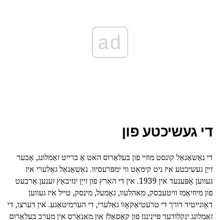
ad
די געשיכטע פון
די נאַשאַנאַל קונסט מוזיי פון בעלאַרוס האט אַ ברייט זאַמלונג, אָבער
זייַן געשיכטע איז ניט קימאַט ווי ימפּרעסיוו. נאַשאַנאַל גאַלערי איז
געווען אָפּענעד אין 1939. אין די האַרץ פון זייַן יגזיבאַץ זענען אַרבעט
פון מיוזיאַמז וויטעבסק, מאהלעוו, גאָמעל, מינסק, טייל איז געווען
דאָונייטיד דורך די טרעטיאַקאָוו גאַלערי, די הערמיטאַגע. אין דערצו, די
זאַמלונג ינקלודעד פּיינינגז פון קאַסאַלז און מאַנאָרס אין מערב בעלאַרוס