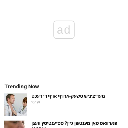
ad
Trending Now
מעדיציניש טשעק-אַרויף אויף די רעכט
געזעץ
פארוואס טאָן מענטשן גיין? ססיענטיסץ וועגן