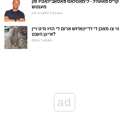
קריס פּאַועלל - לימאַטלאַס פּאַסאַבילאַטיז פון
מענטש
ספּאָרט און Fitness
ווי צו מאַכן די דריינאַדזש אַרום די הויז מיט זיין
אייגן הענט?
האָמעלינעסס
ad