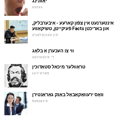
יאַוונינג
געזונט
אינטערנעט אין צפֿון קארעע - איבערבליק,
פֿעיִקייטן, טשיקאַווע Facts און באריכטן
פון טעכנאָלאָגיע
ווי צו העכערן אַ בלאָג
די אינטערנעט
טראַוולער מיכאל סטאַדוכין
פאָרמירונג
וואָס ירעוואַקאַבאַל באַנק גאַראַנטירן
פינאַנסעס