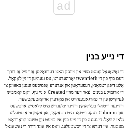
ad
די נייע בנין
די נאַשאַנאַל קונסט מוזיי אין מינסק האט דערוואַקסן אַזוי פיל אַז דורך
דעם סוף פון די twentieth יאָרהונדערט, עס גענומען די נייַ לאָקאַל.
אַלע דיפּאַרטמאַנץ, רעפֿעראַטן און אנדערע אָפפיסעס זענען באווויגן צו
די ארומיקע בנינים. פֿאַר דער מוזיי Created אַ נייַ גוף, וואָס קאַמביינז
פֿעיִקייטן פון די פאַרגאַנגענהייַט און מאָדערן אַרקאַטעקטשער.
דיזיינער וויטאַלי בעליאַנקין דיזיינד ינלענדיש מיט קלאַסיש אַרטשעס
און Columns דעקערייטאַד מיט סטאַקאָו, און אקטן ווי אַ סטעליע
גלאז קופּאָל. די געגנט פון די נייע בנין איז כּמעט נייַן טויזנט קוואַדראַט
מעטער. אין דערצו צו די ויסשטעלונג, וואָס איז אָונד דורך די נאַשאַנאַל