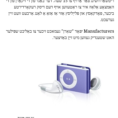
ריטשאַרדזשינג פֿאַר אַרויף צו 15 שעה. דער באַנד פון די זיקאָרן פון די
האַמצאָע אַלאַוז איר צו ראַטעווען אויף דעם דיסק רעקאָרדירטע
ביכער, פּאָדקאַסץ און פּלייַליסץ אַזוי אַז אַזאַ אַ לאַנג אַרבעט וועט זיין
גערעכט.
Manufacturers יפּאָד "שאַרן" געמאכט זיכער צו באַליבט שפּילער
האט שטענדיק געווען מיט זייַן באַזיצער.