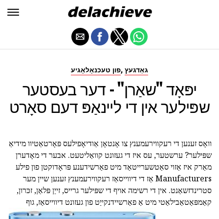
,
גאַדגעץ
פון טעכנאָלאָגיע
יפּאָד "שאַרן" - דער בעסטער
שפּילער אין די ליינאַפּ דעם סאָרט
וואָס זענען די רעקווירעמענץ צו אָנטאָן אַודיאָפילעס פּאָרטאַטיוו מידיאַ
שפּילער? ערשטער, עס איז די געזונט קוואַליטעט. אבער די מאָדערן
מאַרק איז אַזוי סאַטשערייטאַד מיט פאַרשידענע פּראָדוקטן פון פילע
Manufacturers אַז די דיווייסאַז רעקווירעמענץ זענען שיין מער
סטרינדזשאַנט. אין די רשימה אויף די שפּילער גרייס, זייַן פּלאַן, זכּרון,
קאַמפּאַטאַבילאַטי מיט אַ פאַרשיידנקייַט פון געזונט דיווייסאַז, גוף