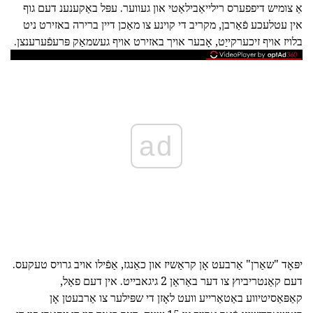
אַ צומיש דיפפערס רילייאַבילאַטי און געווער. עפּל באַקענענ דעם גוף
אין עטלעכע פֿאַרבן, מקריב די קוינע צו מאַכן דיין ברירה באזירט ניט
בלויז אויף זיכערקייַט, אָבער אויך באזירט אויף געשמאַק פּרעפֿערענצן.
ad
יפּאָד "שאַרן" אַרבעט אָן קראַשיז און כאַנגז, אַפֿילו אויב גרויס טעקעס.
דעם קאַנטריביוץ צו דער באַראַן 2 גיגאבייט. אין דעם פאַל,
קאַפּאַסיטיווע באַטאַרייע וועט לאָזן די שפּילער צו אַרבעטן אָן