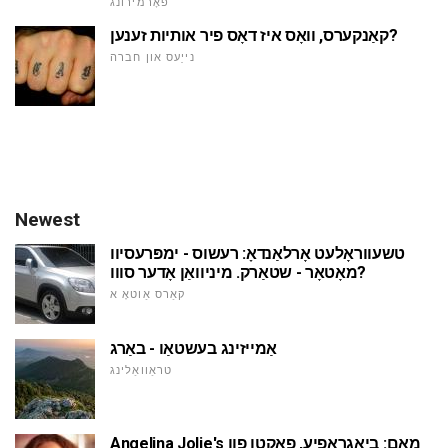
פאָרמירונג
קאַנקערס, וואָס איז דאָס פיר אותיות זענען?
נייַעס און חברה
Newest
טשעווראָלעט אָרלאַנדאָ: רעשוס - ימפּרעסיוו
מאָטאָר - שטאַרק. מיניוואַן אָדער סווו?
קאַרס אַוטאָ א
אַמייזינג בעשטאַו - באַרג
טראַוואַלינג
Angelina Jolie's מאָם: ביאגראפיע, פאקטן פון