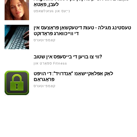
לעבן, פאָטאָ
נייַעס און געזעלשאפט
טעסטינג מגילה - טעות דיטעקשאַן פּראָצעס אין
די ווייכווארג פּראָדוקט
קאָמפּיוטערס
ווי צו בויען די בייסעפּס אין שטוב?
ספּאָרט און Fitness
לאַק אַפּלאַקיישאַנז "אַנדרויד": די הויפּט
פּראָגראַם
קאָמפּיוטערס