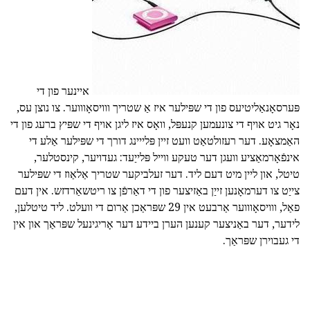
איינער פון די
פּערסאָנאַליטיעס פון די שפּילער איז אַ שטריך ווויסאָוווער. צו נוצן עס,
נאָר גיט אויף די צונעמען קנעפּל, וואָס איז ליגן אויף די שפּיץ ברעג פון די
האַמצאָע. דער רעזולטאַט וועט זיין פּלייינג דורך די שפּילער אַלע די
אינפֿאָרמאַציע וועגן דער טעקע ווייל פּלייַעד: געדויער, קינסטלער,
טיטל, און ליין מיט דעם ליד. דער זעלביקער שטריך אַלאַוז די שפּילער
צייַט צו דערמאָנען זייַן באַזיצער פון די דאַרפֿן צו ריטשאַרדזש. אין דעם
פאַל, ווויסאָוווער אַרבעט אין 29 שפּראַכן אַרום די וועלט. ליד טיטלען,
לידער, דער באַניצער קענען הערן ביידע דער אָריגינעל שפּראַך און אין
די געבוירן שפּראַך.