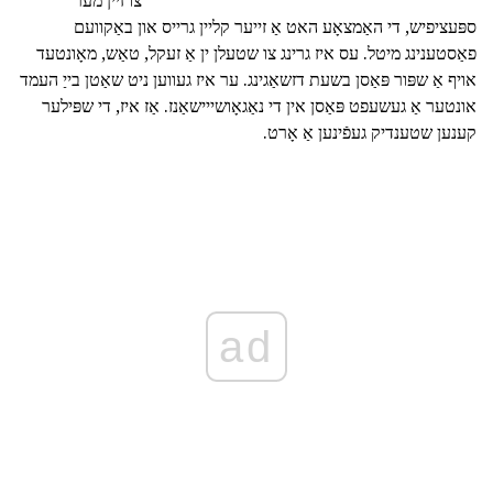
צו זיין מער
ספּעציפיש, די האַמצאָע האט אַ זייער קליין גרייס און באַקוועם
פאַסטענינג מיטל. עס איז גרינג צו שטעלן ין אַ זעקל, טאַש, מאָונטעד
אויף אַ שפּור פּאַסן בשעת דזשאַגינג. ער איז געווען ניט שאַטן בייַ העמד
אונטער אַ געשעפט פּאַסן אין די נאַגאָושייישאַנז. אַז איז, די שפּילער
קענען שטענדיק געפֿינען אַ אָרט.
ad