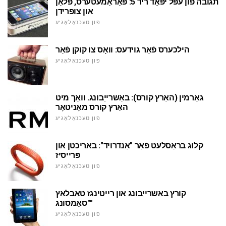
תגובה פון עפּל יפּאָד ריר 5: פּאַראַמעטערס, פּלאַן
און צופרידן
פון טעכנאָלאָגיע
הילכערס פֿאַר גוידעס: וואָס צו קוקן פֿאַר
פון טעכנאָלאָגיע
גאַרמין (האַרץ קורס): באַשרייַבונג. וואַך מיט
האַרץ קורס מאָניטאָר
פון טעכנאָלאָגיע
קלוג בראַסלעט פֿאַר "אַנדרויד": באריכטן און
פּרייסיז
פון טעכנאָלאָגיע
קורץ באַשרייַבונג און רייטינגז טאַבלאַץ
"סאַמסונג"
פון טעכנאָלאָגיע