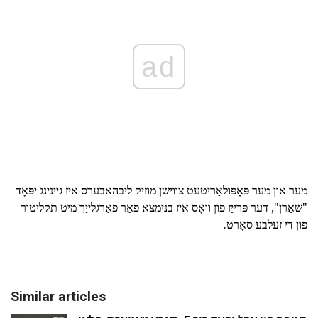
ad
מער און מער פּאָפּולאַריטעט צווישן מוזיק ליבהאבערס איז גיינינג יפּאָד
"שאַרן", דער פּרייַז פון וואָס איז בנימצא פֿאַר פאַרגלייַך מיט תקליטור
פון די זעלבע סאָרט.
Similar articles