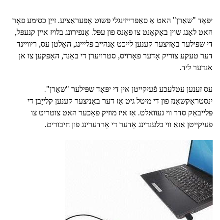
יפּאָד "שאַרן" האט אַ סאַפּרייזינגלי פּשוט אָפּעראַציע. זייַן כסימע פאָר
האט לאַנג שוין באַקאַנט צו פאַנס פון עפּל. אָנפירונג בלויז איין קנעפּל,
די שפּילער באַזיצער קענען לייכט אָנהייב פּלייינג, האַלטן עס, ריוויינד
דער טעקע צוריק אָדער פאָרויס, סטרויערן די באַנד, האָפּקען צו אן
אנדער ליד.
עס זענען עטלעכע פֿעיִקייטן אין די יפּאָד שפּילער "שאַרן".
ינסטראַקשאַנז פון די מיטל גיט אַז דער באַניצער קענען קלייַבן די
פּלייבאַק סדר ווי געוואלט. אַז איז מוזיק פאָכער האט צוטריט צו
פֿעיִקייטן אַזאַ ווי בלענדינג אָדער די אָרדערינג פון חיבורים.