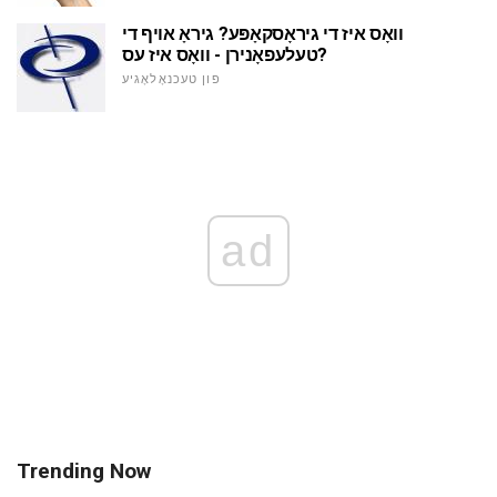
וואָס איז די גיראָסקאָפּע? גיראָ אויף די
טעלעפאָנירן - וואָס איז עס?
פון טעכנאָלאָגיע
ad
Trending Now