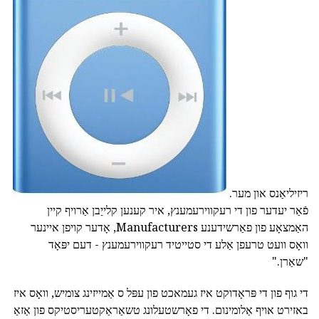
ריזיליאַנס און מער.
פֿאַר יעדער פון די רעקווירעמענץ, איר קענען קלייַבן אַרויף קיין
האַמצאָע פון פאַרשידענע Manufacturers, אָדער קויפן איינער
וואָס וועט טרעפן אַלע די סטייטיד רעקווירעמענץ - דעם יפּאָד
"שאַרן."
די גוף פון די פּראָדוקט איז געמאכט פון עפּל ס אַמייזינג צומיש, וואָס איז
באזירט אויף אַלומינום. די פאָרשטעלונג טשאַראַקטעריסטיקס פון אַזאַ