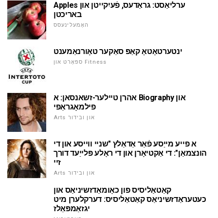
Apples ערליאַסט: גראַדעס, פֿעיִקייטן און
באריכטן
האָמעלינעסס
ינטערטאָטאָ קאַפּ סאַקער טאָורנאַמענט
ספּאָרט און Fitness
אהרן טיילער-זשאנסאן: א Biography און
פילמאָגראַפי
Arts און ובידור
א פייע מייַסע פֿאַר אַדאַלץ "שניי ווייסע און די
הונצמאַן": די אַקטיאָרן און די ראָלע פּלייַעד דורך
זיי
Arts און ובידור
קאַטאַליסיס פון כאָומאַדזשיניאַס און
כעטעראַדזשיניאַס קאַטאַליסיס: דערקלערן מיט
יגזאַמפּאַלז