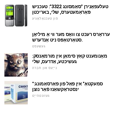
טעלעפאָנירן "סאַמסונג 3322": טעכניש
פּאַראַמעטערס, שלי, באריכטן
פון טעכנאָלאָגיע
ערראָרס רעכט צו וואָס מער ווי אַ מיליאָן
סטאַרטאַפּס ניט אַנדערש.
געשעפט
מאָנומענט קאַץ סימאַן אין מורמאַנסק:
געשיכטע, אַדרעס, שלי
נייַעס און חברה
"סמעקטאַ" אין פאַל פון פאַרסאַמונג:
ינסטראַקשאַנז פֿאַר נוצן
געזונטהייַט