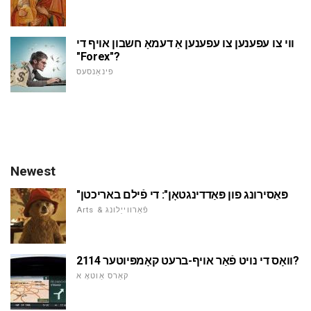
ווי צו עפענען צו עפענען אַ דעמאָ חשבון אויף די
"Forex"?
פינאַנסעס
Newest
"פּאַסירונג פון פּאַדדינגטאָן": די פֿילם באריכטן
Arts & פֿאַרווייַלונג
וואָס די נויט פֿאַר אויף-ברעט קאָמפּיוטער 2114?
קאַרס אַוטאָ א