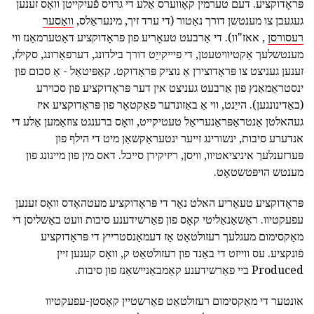
פּראָדוקציע. דעם טערמין קאָווערס אַלע די גרויס פֿעיִקייטן וואָס זענען
געגעבן צו מענטשן דורך נאַטור (די ערד זיך, מינעראַלס,
וואַסער
רעסורסן
, אאז"וו). די אַרבעט טעאָריע פון פּראָדוקציע דאַטערמאַנז ווי
מענטשלעך אַקטיוויטעטן, די פיייקייַט דורך בילדונג, דערפאַרונג, סקילז,
זענען געניצט צו פּראָדוצירן אַ נוציק פּראָדוקט. קאַפּיטאַל - אַ סכום פון
ינסטראַמאַנץ פון אַרבעט געניצט אין דער פּראָדוקציע פון סכוירע
(באַדינונגען). הייַנט, ווי אַ באַזונדער פאַקטאָר פון פּראָדוקציע איז
געהאלטן אַנטראַפּראַנעריאַל טעטיקייט, וואָס ברענגט צוזאַמען אַלע די
אנדערע סיבות, ינשורינג זייער ינטעראַקשאַן מיט די הילף פון
פּערזענלעך איניציאטיוו, וויסן, ריזיקירן סייכל. דאס מין פון מיינונג פון
מענטש הויפּטשטאָט.
פּראָדוקציע טעאָריע האלט נאָר די פּראָדוקציע מעטהאָדס וואָס זענען
עפעקטיוו. ראַשאַנאַליטי קאָס פון פאַרשידענע סיבות וועט באַשליסן די
מאַקסימום מעגלעך רעזולטאַט אַז דעמאַנסטרייץ די פּראָדוקציע
פֿונקציע. עס ווייזט די באַנד פון רעזולטאַט ק, וואָס קענען זיין
Produced ביי פאַרשידענע קאַמבאַניישאַנז פון סיבות.
אונטער די מאַקסימום רעזולטאַט פאַרשטיין קאָסטן-עפעקטיוו