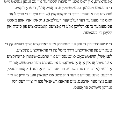
אָפּעראַציע, אין וואָס אַלע די סיבות ינקלודעד אין עס זענען געניצט מיט
די גרעסטע מעגלעך עפעקטיווקייַט. גראַפיקאַללי, די פּראָדוקציע
פֿונקציע איז אנגעוויזן דורך די יסאָקוואַנץ (שורות ווייַזונג די פּרייַז פֿאַר
וואָס איז מעגלעך דער זעלביקער רעזולטאַט). יסאָקוואַנץ אופֿן מאכט
עס מעגלעך צו פאַרגלייַכן אַלע די אָפּציעס קאָמבינאַציע פון סיבות און
קלייַבן די בעסטער.
די ינטענסיטי פון די נוצן פון רעסורסן אין פּראָדוקציע אויך רעפלעקץ די
טעאָריע פון פּראָדוקציע דורך מיטל פון די פּראָדוקציע פֿונקציע.
לעמאָשל, הויפּטשטאָט-אינטענסיווע און אַרבעט-שפּאָרן פּראָדוקציע
אופֿן מיטל אַז אין אַזאַ אַ סיטואַציע איז געניצט מער הויפּטשטאָט ווי
אַרבעט (אונטער דער השפּעה פון טעכניש פּראָגרעס). קאָנווערסעלי,
אַרבעט-אינטענסיווע אָדער הויפּטשטאָט-שפּאָרן וועג צו ווייַזן אַז איר
זענט ניצן מער אַרבעט. מיט פּראַפּאָרשאַנאַל נוצן די צוויי רעסורסן
גערופֿן נייטראַל פּראָצעס.