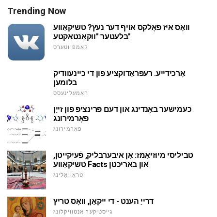
Trending Now
וואָס איז פאָלקס אויף דער נעץ? טשיקאַווע
בלעטער "ווקאָנטאַקטע"
קאָמפּיוטערס
אָרכידייע. רעפּראָדוקציע פון די כיינעוודיק
בלומען
האָמעלינעסס
כעמישער באַנדינג און דעם פּרינציפּ פון זייַן
פאָרמירונג
פאָרמירונג
טביליסי מיוזיאַמז: אַן איבערבליק, פֿעיִקייטן,
טשיקאַווע Facts און באריכטן
טראַוואַלינג
דרייַ הענט - די ייקאַן, וואָס טריץ
גייסטיקער אנטוויקלונג