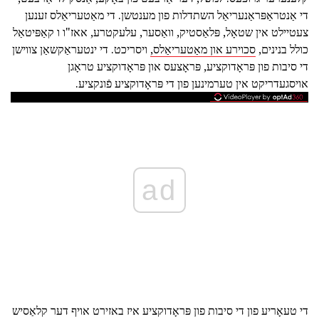
די אַנטראַפּראַנעריאַל השתדלות פון מענטשן. די מאַטעריאַלס זענען
צעטיילט אין שטאָל, פּלאַסטיק, וואַסער, עלעקטרע, אאז"ו ו קאַפּיטאַל
כולל בנינים,
סכוירע און מאַטעריאַלס,
ויסריכט. די ינטעראַקשאַן צווישן
די סיבות פון פּראָדוקציע, פּראָצעס און פּראָדוקציע טראָגן
אויסגעדריקט אין טערמינען פון די פּראָדוקציע פֿונקציע.
ad
די טעאָריע פון די סיבות פון פּראָדוקציע איז באזירט אויף דער קלאַסיש