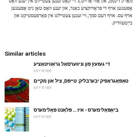
מאַרק דינסט, און אַזוי אַרויס.). די קאָס זענען צעטיילט אין יענע וואָס
אָפענגען אויף די פּראָדוקציע באַנד, און יענע וואָס טאָן ניט אָפענגען
אויף עס. אויף דעם סמך, זיי זענען צעטיילט אין פאַרפעסטיקט און
בייַטעוודיק.
Similar articles
די געזעץ פון וניווערסאַל גראַוויטאַציע
פאָרמירונג
טאָפּאָגראַפיק יבערבליק: טייפּס, ציל און מקיים
פאָרמירונג
ביאָפּאָלימערס - איז ... פּלאַנט פּאָלימערס
פאָרמירונג