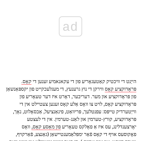
ad
הייַנט די וויכטיק קאַטעגאָריע פון די עקאנאמיע זענען די
קאָס.
פּראָדוקציע קאָס
ווירקן די נוץ גרענעץ, די מעגלעכקייט פון יקספּאַנשאַן
פון פּראָדוקציע און מער. דעריבער, דאָרט איז דער טעאָריע פון
פּראָדוקציע קאָס, לויט צו וואָס אַלע קאָס זענען צעטיילט אין די
ווייַטערדיק טייפּס: עפנטלעך, פּריוואַט, פינאַנציעל, אַבסאָלוט, נאָך,
פּראָדוקציע, קורץ-טערמין און לאַנג-טערמין. אין די לעצטע
יאָרצענדלינג, עס איז אַ פאָלקס טעאָריע
פון מאַסע קאָס,
וואָס
פאָקוסעס אויף די קאָס פֿאַר ימפּלאַמענטיישאַן (גאַנצע, פֿאַרקויף,