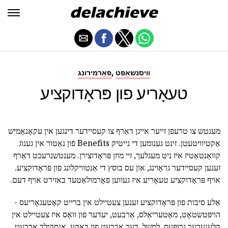
,
וויסנשאַפט
פאָרמירונג
טעאָריע פון פּראָדוקציע
מענטש צו טרעפן זייער אייגן דאַרף צו קעסיידער דינגען אין עקאָנאָמיש
אַקטיוויטעטן. זינט גענומען די נייטיק Benefits פֿון נאַטור אין גענוג
קוואַנטאַטיז איז ניט מעגלעך, זיי מוזן פּראָדוצירן. מענטשנרעכט דאַרף
זענען קעסיידער גראָוינג, און עס בוסץ די אַנטוויקלונג פון פּראָדוקציע.
אויף פּראָדוקציע טעאָריע איז געווען פאָרמולאַטעד באזירט אויף דעם.
אַלע סיבות פון פּראָדוקציע זענען צעטיילט אין ברייט קאַטעגאָריעס -
הויפּטשטאָט, מאַטעריאַלס, אַרבעט, יעדער פון וואָס איז צעטיילט אין
קלענערער גרופּעס. למשל, דער אַרבעט פון באָקע, אַנסקילד אַרבעט,