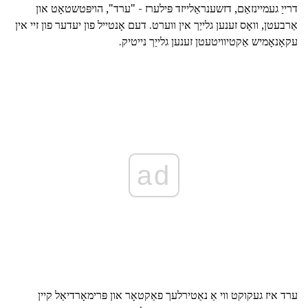
דרייַ געמיינזאַם, דזשענראַלייזד פּילערז - "ערד", הויפּטשטאָט און
אַרבעטן, וואָס זענען גלייַך אין ווערט. דעם אָנטייל פון יעדער פון זיי אין
עקאָנאָמיש אַקטיוויטעטן זענען גלייַך נייטיק.
ad
ערד איז געקוקט ווי אַ נאַטירלעך פאַקטאָר און פּרימאָרדיאַל קיין