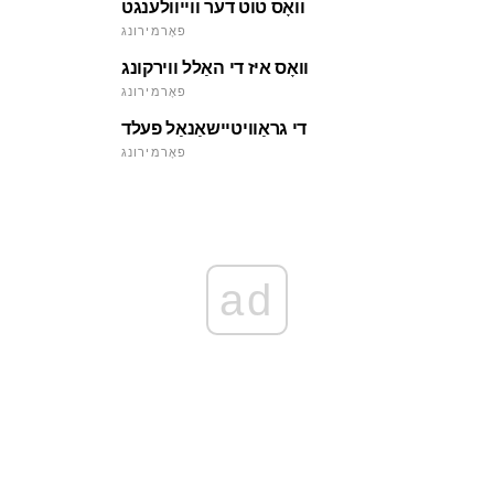
וואָס טוט דער ווייוולענגט
פאָרמירונג
וואָס איז די האַלל ווירקונג
פאָרמירונג
די גראַוויטיישאַנאַל פעלד
פאָרמירונג
ad