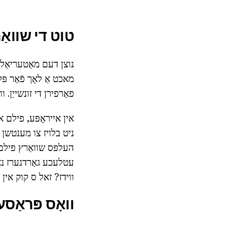
טוט די שוואַר
נוצן דעם מאַטעריאַל 
מאכט אַ לאָך פֿאַר פּל
פאַרפירן די זונשייַן. ו
אין אייראָפּע, פילם און
העלפּס שוואַרץ פילם ז
עטלעכע גאַרדנערז נאָך
ווידז? זאל ס קוק אין
וואָס פּראַס