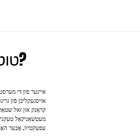
טוט די שוואַרץ פילם פון די ווידז?
איינער פון די מערסט א
אויסגעקליבן פֿון גרינ
קראַנק און זאל שטאַר
מעטשאַניקאַל טעקניקס
עפעקטיוו, אָבער האָבן