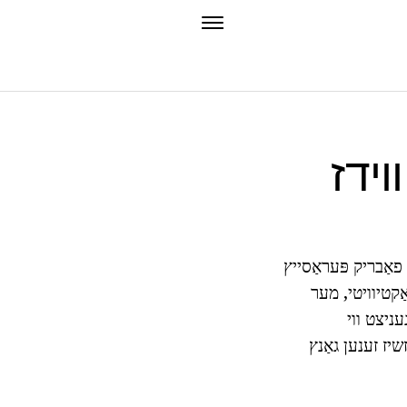
פאַבריק פּעראַסייץ
אַקטיוויטי, מער
עניצט ווי
יז זענען גאַנץ