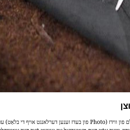
ad
צן
צולייגן אַ שוואַרץ פילם פון ווידז (Photo פון בעדז זענען דערלאנגט אויף די