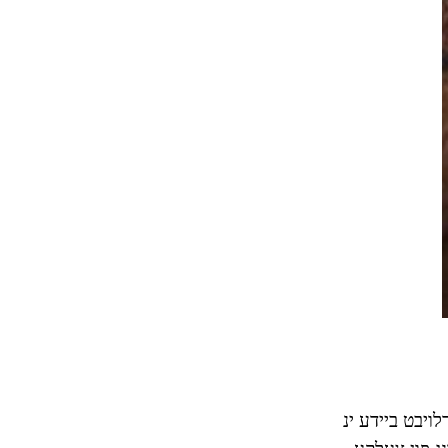
 בלאַט) ערלויבט ביידע ינ