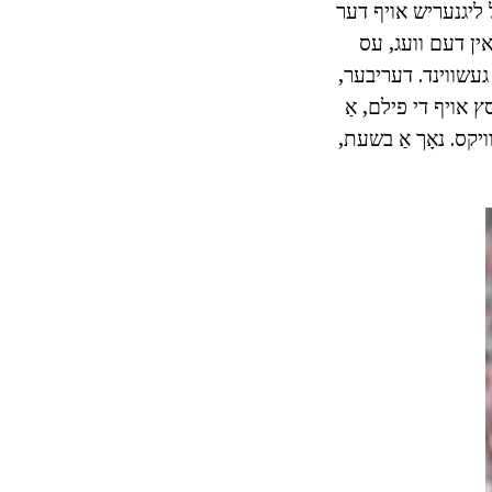
ַל ליגנעריש אויף דער
 אין דעם וועג, עס
 געשווינד. דעריבער,
סץ אויף די פילם, אַ
יקס. נאָך אַ בשעת,