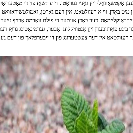
ען אַקטשאַוואַלי זיין גאַנץ געראָטן. די עדזשאַז פון די מאַטעריא
ן מיט באָדן. ווי אַ רעזולטאַט, אין דעם גאָרטן, זאַמולטשיראָוואַט
יקראָוקליימאַט. דער באָדן אונטער די פילם וואַרמס אַרויף זייער
בינע פאַרגיכערן זייַן אַנטוויקלונג. אָבער, גערמינאַטינג גראָז רע
ער רעזולטאַט איז דער צעשטערונג פון די ייבערפלאַך פון דעם געוו