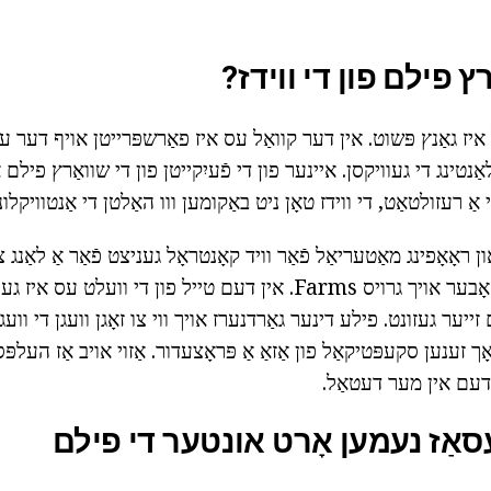
ץ פילם פון די ווידז?
איז גאַנץ פּשוט. אין דער קוואַל עס איז פאַרשפּרייטן אויף דער 
אַנטינג די געוויקסן. איינער פון די פֿעיִקייטן פון די שוואַרץ פילם א
וי אַ רעזולטאַט, די ווידז טאָן ניט באַקומען ווו האַלטן די אַנטוויקלונ
 ראָאָפינג מאַטעריאַל פֿאַר וויד קאָנטראָל געניצט פֿאַר אַ לאַנג צי
ניט בלויז צו מענטשן אָבער אויך גרויס Farms. אין דעם טייל פון די ווע
ייער געזונט. פילע דינער גאַרדנערז אויך ווי צו זאָגן וועגן די ו
 זענען סקעפּטיקאַל פון אַזאַ אַ פּראָצעדור. אַזוי אויב אַז העלפּ
 דעם אין מער דעטאַל.
עסאַז נעמען אָרט אונטער די פילם