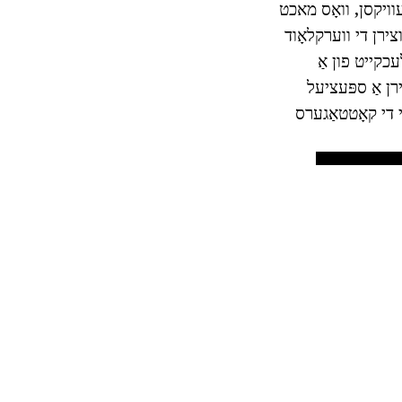
געוויקסן, וואָס מאכט
ר צו רעדוצירן די ווערקלאָוד
עכקייט פון אַ
רן אַ ספּעציעל
י די קאָטטאַגערס