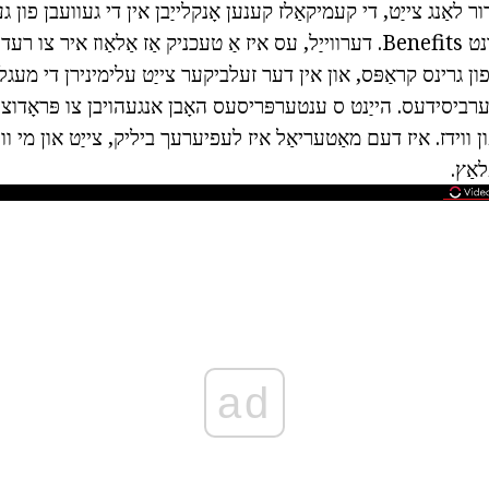
ור לאַנג צייַט, די קעמיקאַלז קענען אָנקלייַבן אין די געוועבן פון 
זיי געפערלעך צו געזונט Benefits. דערווייַל, עס איז אַ טעכניק אַז אַלאַוז אי
 פון גרינס קראַפּס, און אין דער זעלביקער צייַט עלימינירן די מעגל
הערביסידעס. הייַנט ס ענטערפּריסעס האָבן אנגעהויבן צו פּראָדוצי
 ווידז. איז דעם מאַטעריאַל איז לעפיערעך ביליק, צייַט און מי וו
לאַץ.
ad