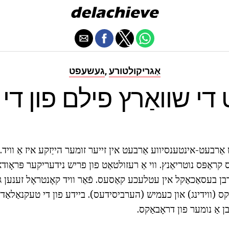
אַגריקולטורע
געשעפט
,
ַרבעט-אינטענסיווע אַרבעט אין זייער זומער הייַזקע איז אַ וויד. 
ס קראַפּס נוטריאַנץ. ווי אַ רעזולטאַט פון פריש נידעריקער פּראָוד
בן בעסאַכאַקל אין עטלעכע קאַסעס. פֿאַר וויד קאָנטראָל זענען ג
 (ווידינג) און כעמיש (הערביסידעס). ביידע פון די טעקנאַלאַדזש
 אַ נומער פון דראָבאַקס.