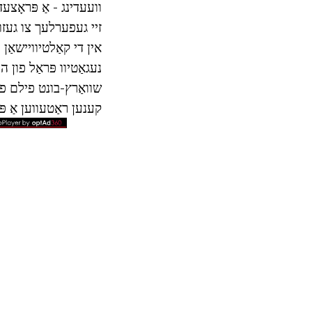
וועעדינג - אַ פּראָצעד
אין די קאַלטיוויישאַן
נעגאַטיוו פּראַל פון 
שוואַרץ-בונט פילם פון
קענען ראַטעווען אַ פּ