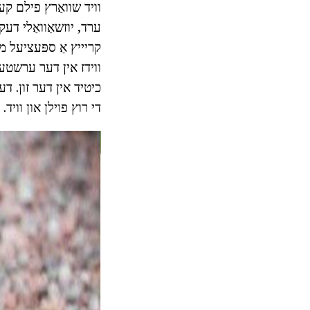
וויד שוואַרץ פילם קענ
ערד, יוזשאַוואַלי דעק
קריייץ אַ ספּעציעל מי
ווידז אין דער ערשטער 
כיטיד אין דער זון. ד
די רוץ פוילן און וויד.