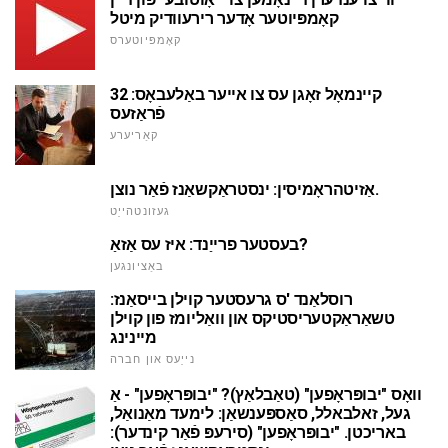
קאָמפּיוטער אָדער רירעוודיק מיטל
קאָמפּיוטערס
קיינמאָל זאָגן עס צו אייער באַלעבאָס: 32
פֿראַזעס
קאַריערע
אַזיטהראָמיסין: ינסטראַקשאַנז פֿאַר נוצן.
געזונטהייַט
בעסטער פרייַנד: איז עס אַזאַ?
באַציונגען
רוסלאַנד 'ס גרעסטער קוילן בייסאַנז:
טשאַראַקטעריסטיקס און וואַליומז פון קוילן
מיינינג
נייַעס און חברה
וואָס "יבופּראָפען" (טאַבלאַץ)? "יבופּראָפען" - אַ
געל, זאלבאלל, סאַספּענשאַן: לימעד מאַנואַל,
באריכטן. "יבופּראָפען" (סירעפּ פֿאַר קינדער):