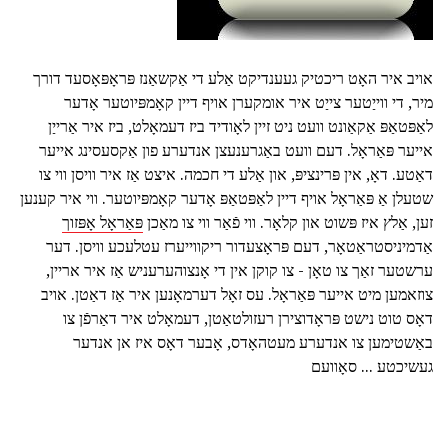
אויב איר האָט ריכטיק געענדיקט אַלע די אַקשאַנז פּראָפּאָסעד דורך
מיר, די ווייַטער צייַט איר אומקערן אויף דיין קאָמפּיוטער אָדער
לאַפּטאַפּ אַקאַונט וועט ניט זיין לאָודיד ביז דעמאָלט, ביז איר אַרייַן
אייער פּאַראָל. דעם וועט באַגרענעצן אנדערע פון אַקסעסינג אייער
דאַטע. דאָ, אין פּרינציפּ, און אַלע די חכמה. איצט אַז איר וויסן ווי צו
שטעלן אַ פּאַראָל אויף דיין לאַפּטאַפּ אָדער קאָמפּיוטער. ווי איר קענען
זען, אַלץ איז פּשוט און קלאָר. ווי פֿאַר ווי צו מאַכן
פּאַראָל אָפּזוך
אַדמיניסטראַטאָר, דעם פּראָצעדור ריקווייערז עטלעכע וויסן. דער
ערשטער זאַך צו טאָן - צו קוקן אין די אָנצוהערעניש אַז איר אריין,
צוזאמען מיט אייער פּאַראָל. עס זאָל דערמאָנען איר אַז דאַטן. אויב
דאָס טוט נישט פּראָדוצירן רעזולטאַטן, דעמאָלט איר דאַרפֿן צו
באַשטימען צו אנדערע מעטהאָדס, אָבער דאָס איז אן אנדער
געשיכטע ... סאָוועם