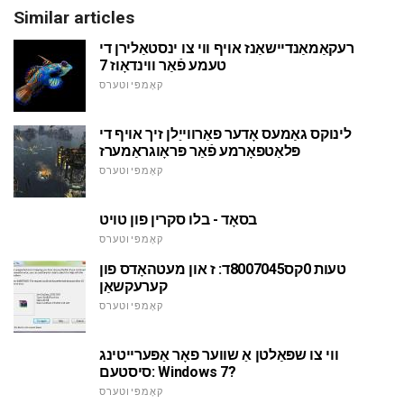
Similar articles
רעקאַמאַנדיישאַנז אויף ווי צו ינסטאַלירן די
טעמע פֿאַר ווינדאָוז 7
קאָמפּיוטערס
לינוקס גאַמעס אָדער פאַרווייַלן זיך אויף די
פּלאַטפאָרמע פֿאַר פּראָוגראַמערז
קאָמפּיוטערס
בסאָד - בלו סקרין פון טויט
קאָמפּיוטערס
טעות 0קס8007045ד: ז און מעטהאָדס פון
קערעקשאַן
קאָמפּיוטערס
ווי צו שפּאַלטן אַ שווער פאָר אַפּערייטינג
סיסטעם: Windows 7?
קאָמפּיוטערס