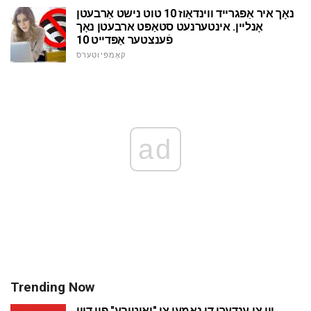
נאָך איר אַפּגרייד ווינדאָוז 10 טוט נישט אַרבעטן
אָנליין. אינטערנעט סטאַפּט ארבעטן נאָך
פֿענצטער אַפּדייט 10
קאָמפּיוטערס
ad
Trending Now
ווי צו ענדערן די נאָמען צו "יאָוטובע" פון דיין