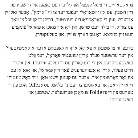
צו אַקטאַווייט די צינגל קנעפּל און קלייַבן דעם נאָמען אין די שפּיץ פון
דיין חשבון. עס איז יוזשאַוואַלי רעפעררעד צו ווי "אַדמין", אָבער זאל זיין
אַנדערש. ווען די קאָראַספּאַנדינג פֿענצטער, דריקן די קנעפּל צו מאַך
עס צוריק. די בילד וועט טוישן, און דאָ איר מאַכן אַ פּאַראָל פֿונקציע
וועט זיין בנימצא. דאָ עס דארף צו זיין, און סעלעקטירן.
טרעפן ווי צו שטעלן אַ פּאַראָל אויף אַ לאַפּטאַפּ אָדער אַ קאָמפּיוטער?
אין דער ערשטער פעלד אַרייַן ינווענטיד פּאַראָל, דעמאָלט
באַשטעטיקן עס אין די רגע (אַרייַן עס די זעלבע ווידער). און אין די
דריט פעלד, אַרייַן אַ אָנצוהערעניש פֿאַר דיין פּאַראָל, און אַזאַ אַז עס
איז נאָר פֿאַרשטיין איר. אבער עס קענען נישט טאָן. מיר באַשטעטיקן
די אריין דאַטן און באַקומען צו דעם נייַ בלאַט. עס Offers אַלע פון די
טעקעס פון די Folders צו מאַכן פּערזענלעך. שטימען און
באַשטעטיקן.