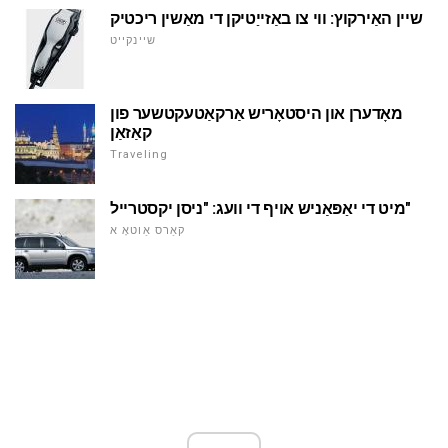
שיין האַירקוץ: ווי צו באַזייַטיקן די מאַשין ריכטיק
שיינקייט
מאָדערן און היסטאָריש אַרקאַטעקטשער פון
קאַזאַן
Traveling
מיט די יאַפּאַניש אויף די וועג: "ניסן יקסטרייל"
קאַרס אַוטאָ א