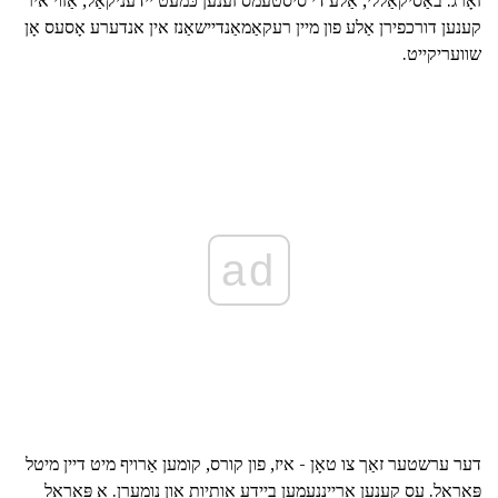
זאָרג. באַסיקאַללי, אַלע די סיסטעמס זענען כּמעט יידעניקאַל, אַזוי איר
קענען דורכפירן אַלע פון מיין רעקאַמאַנדיישאַנז אין אנדערע אָסעס אָן
שוועריקייט.
ad
דער ערשטער זאַך צו טאָן - איז, פון קורס, קומען אַרויף מיט דיין מיטל
פּאַראָל. עס קענען אַרייַננעמען ביידע אותיות און נומערן. א פּאַראָל