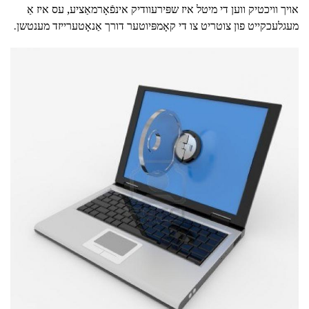
אויך וויכטיק ווען די מיטל איז שפּירעוודיק אינפֿאָרמאַציע, עס איז אַ
מעגלעכקייט פון צוטריט צו די קאָמפּיוטער דורך אַנאָטערייזד מענטשן.