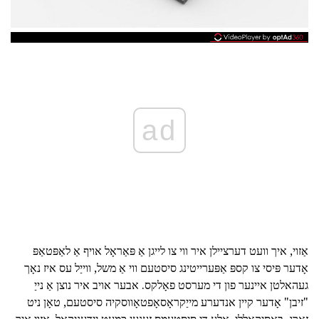
ad
אַזוי, איך וועט דערציילן איר ווי צו לייגן אַ פּאַראָל אויף אַ לאַפּטאַפּ
אָדער פּיסי צו קספּ אַפּערייטינג סיסטעם ווי אַ משל, ווייַל עס איז נאָך
געהאלטן איינער פון די מערסט פאָלקס. אבער אויב איר נוצן אַ נייַ
"זיבן" אָדער קיין אנדערע מייַקראָסאָפטאָווסקיה סיסטעם, טאָן ניט