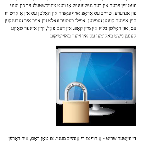
וועט זיין זיכער אין דער געשעעניש אַז וועט צונויפשטעלנ זיך פון יענע
פון אנדערע. שרייב עס אַראָפּ אויף פּאַפּיר און האַלטן עס אין אַ אָרט ווו
קיין איינער קענען געפינען. אַפֿילו בעסער וואָלט זיין אויב איר געדענקען
עס, און האַלטן בלויז אין מיין קאָפּ. אין דעם פאַל, קיין איינער טאַקע
קענען נישט באַקומען עס אין זייער באַזייַטיקונג.
די ווייַטער שריט - אַ רוף צו די אָנהייב מעניו. צו טאָן דאָס, איר דאַרפֿן