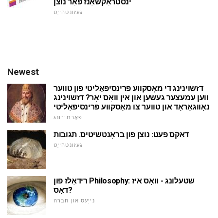
ינסטראַקשאַנז פֿאַר נוצן
געזונטהייַט
Newest
דזשוינינג די מאָסקווע פּרינסיפּאַליטי פון טווער
ווען עמעצער געשען און אין וואָס יאָר? דזשוינינג
נאָווגאָראָד און טווער צו מאָסקווע פּרינסיפּאַליטי
פאָרמירונג
דאַקס פעט: נוצן פון בראָנטשיטיס. תגובות
געזונטהייַט
רידאַלז פון Philosophy: שטעלונג - וואָס איז
דאָס?
נייַעס און חברה