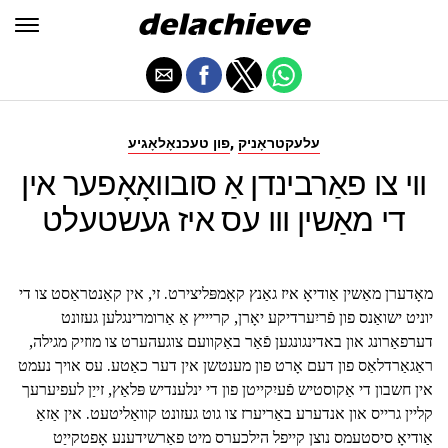
,
עלעקטראָניק
פון טעכנאָלאָגיע
ווי צו פאַרבינדן אַ סובוואָאָפער אין
די מאַשין ווו עס איז געשטעלט
מאָדערן מאַשין אַודיאָ איז גאַנץ קאָמפּליצירט. זי, אין קאַנטראַסט צו די
יוניט ישואַנס פון פֿריִערדיקע יאָרן, קריייץ אַ אַרומרינגלען געזונט
דערפאַרונג און באדינגונגען פֿאַר באַקוועם צוגעהערט צו מוזיק מגילה,
ראַגאַרדלאַס פון דעם אָרט פון מענטשן אין דער כאַטע. עס אויך נעמט
אין חשבון די אַקוסטיש פֿעיִקייטן פון די ינלענדיש פּלאַץ, זייַן לעפיערעך
קליין גרייס און אנדערע באַריערז צו גוט געזונט קוואַליטעט. אין אַזאַ
אַודיאָ סיסטעמס נוצן קייפל הילכערס מיט פאַרשידענע אָפטקייַט