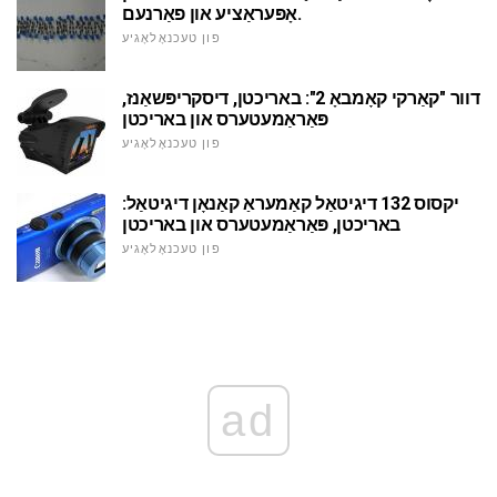
אָפּעראַציע און פאַרנעם.
פון טעכנאָלאָגיע
דוור "קאַרקי קאָמבאָ 2": באריכטן, דיסקריפּשאַנז,
פּאַראַמעטערס און באריכטן
פון טעכנאָלאָגיע
יקסוס 132 דיגיטאַל קאַמעראַ קאַנאָן דיגיטאַל:
באריכטן, פּאַראַמעטערס און באריכטן
פון טעכנאָלאָגיע
ad