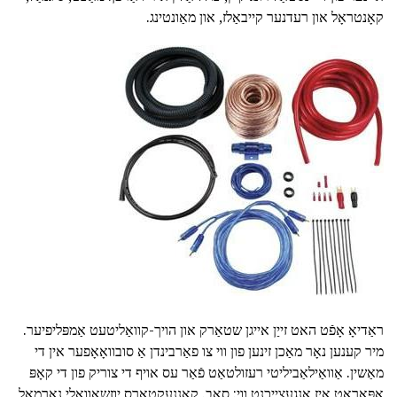
קאָנטראָל און רעדנער קייבאַלז, און מאַונטינג.
ראַדיאָ אָפֿט האט זייַן אייגן שטאַרק און הויך-קוואַליטעט אַמפּליפיער.
מיר קענען נאָר מאַכן זינען פון ווי צו פאַרבינדן אַ סובוואָאָפער אין די
מאַשין. אַוואַילאַביליטי רעזולטאַט פֿאַר עס אויף די צוריק פון די קאָפּ
אַפּאַראַט איז אנגעצייכנט ווי: סאַב. קאָננעקטאָרס יוזשאַוואַלי נאָרמאַל,