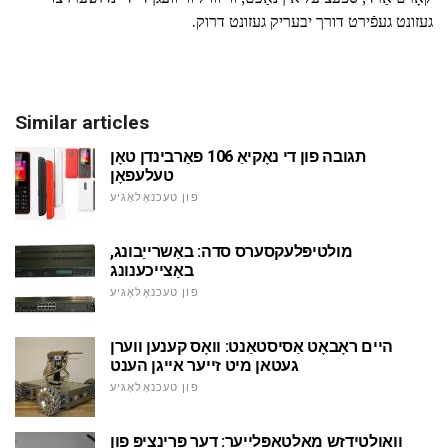
געזונט געפֿירט דורך יבעריק געזונט דרוק.
Similar articles
תגובה פון די נאָקיאַ 106 פאַרבינדן טאָן
טעלעפאָן
פון טעכנאָלאָגיע
מולטיפּלעקסערס סדה: באַשרייַבונג,
באַצייכענונג
פון טעכנאָלאָגיע
היים ראָבאָט אַסיסטאַנט: וואָס קענען ווערן
געטאן מיט זייער אייגן הענט
פון טעכנאָלאָגיע
וואָולטידזש מאַלטאַפּלייער: דער פּרינציפּ פון