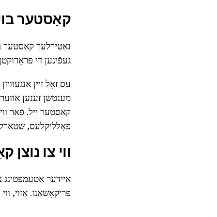
קאַסטער בוי
נאַטירלעך קאַסטער בו
געפֿינען די פּראָדוקט
עס זאָל זיין אנגעוויזן 
מענטשן זענען אַווער פו
קאַסטער
ייל.
פֿאַר וו
פאָלליקלעס, שטארקן או
ווי צו נוצן ק
איידער אַטעמפּטינג צו
פּריקאָשאַנז. אַזוי, ו