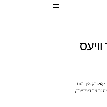
 וויעס
 מאַזלדיק אין דעם
צו זיין דיפּרייווד,