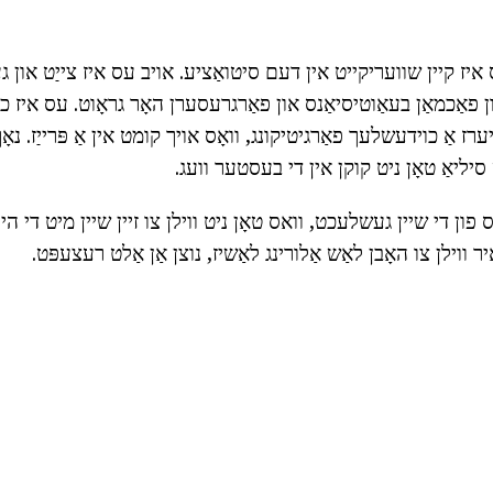
 איז קיין שוועריקייט אין דעם סיטואַציע. אויב עס איז צייַט און 
ן פאַכמאַן בעאַוטיסיאַנס און פאַרגרעסערן האָר גראָוט. עס איז כ
יערז אַ כוידעשלעך פאַרגיטיקונג, וואָס אויך קומט אין אַ פּרייַז. נאָך
יליאַ טאָן ניט קוקן אין די בעסטער וועג.
 פון די שיין געשלעכט, וואס טאָן ניט ווילן צו זיין שיין מיט די ה
 ווילן צו האָבן לאַש אַלורינג לאַשיז, נוצן אַן אַלט רעצעפּט.