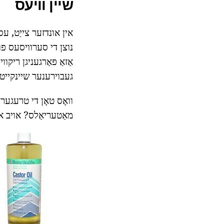
שיין וויעס
אין אונדזער צייַט, עס
נוצן די סערוויסעס פו
אַזאַ פאַרגעניגן ריקווי
געבוירענער שיינקייט ס
וואָס טאָן די טרעגערס
מאַטעריאַלס? אויב איר