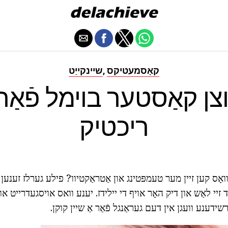
קאָסמעטיקס
שיינקייַט
,
נוצן קאַסטער בוימל פֿאַר
ריכטיק
ואָס קען זיין מער טעמפּטינג און אַטראַקטיוו? פילע גערלז זענען
ד זיי לאַש און דיק האָר אויף די יילידז. יענע וואס אויסגעדרייט אויס 
שידענע וועגן אין דעם געראַנגל פֿאַר אַ שיין קוקן.