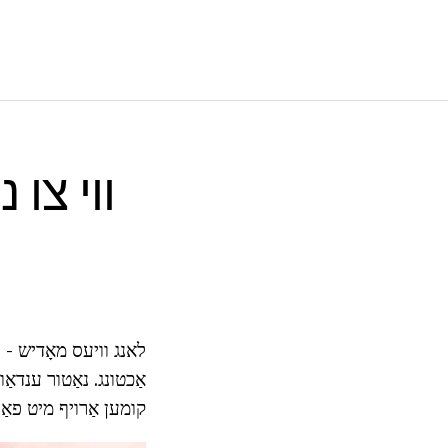
ווי צו 
לאנג וויעס מאָדיש - ו
אַכטונג. נאַטור ענדאַו
קומען אַרויף מיט פאַר