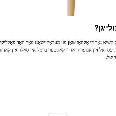
לייגן?
 קשיא נאָך די אַקוואַזישאַן פון מעדאַקיישאַנז פֿאַר האָר פאָלליקל
. עס זאָל זיין אנגעוויזן אַז די קאַסטער בוימל איז סאָלד אין קאַנוו
היטל.