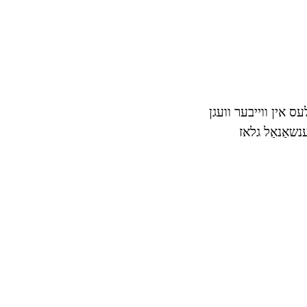
עס אין ווייבער וועגן
ענשאַנאַל גלאז