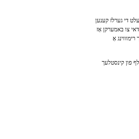
געלט די גערלז קענען
דאי צו באמערקן אַז
 רימוווינג אַ
ילף פון קינסטלעך