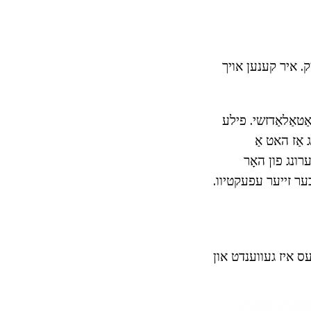
ק. איר קענען אויך
מאַטאַלאַדזשי. פילע
 אַז האט אַ
רונג פון האָר
בער זייער עפעקטיוו.
עס איז געווענדט און