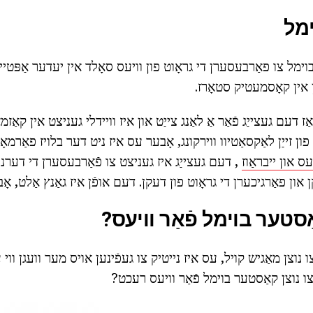
מל
ימל צו פאַרבעסערן די גראָוט פון וויעס סאָלד אין יעדער אַפּטיי
ן אין קאָסמעטיק סטאָרז.
אַז דעם געצייַג פֿאַר אַ לאַנג צייַט און איז וויידלי געניצט אין קאַז
ן זייַן לאַקסאַטיוו ווירקונג, אָבער עס איז ניט דער בלויז פאַרמאָג
יעס און ייבראַוז
, דעם געצייַג איז געניצט צו פֿאַרבעסערן די דערנע
ן פאַרגיכערן די גראָוט פון דעקן. דעם אופֿן איז גאַנץ אַלט, אָ
אַסטער בוימל פֿאַר וויעס?
 נוצן מאַגיש קויל, עס איז נייטיק צו געפֿינען אויס מער וועגן ווי 
וי צו נוצן קאַסטער בוימל פֿאַר וויעס רעכט?