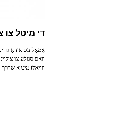
די מיטל צו צו
אַמאָל עס איז אַ גרויס
וואָס סגולע צו צולייגן
ווייאַלז מיט אַ שרויף 