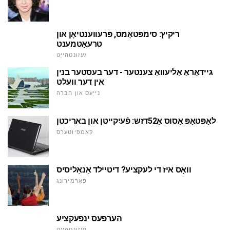
ריקיץ: סימפּטאָמס, פּרעווענטיאָן און
טרעאַטמענט
געזונטהייַט
גיידאַראַ אַליעוואַ צענטער - דער בעסטער בנין
אין דער וועלט
נייַעס און חברה
לאַפּטאָפּ אַסוס אַ52דזש: פֿעיִקייטן און באריכטן
קאָמפּיוטערס
וואָס איז די לעקציע? דיטיילד אַנאַליסיס
פאָרמירונג
הערפּעס ינפעקציע
געזונטהייַט