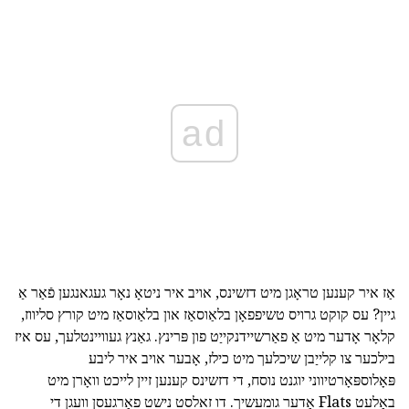
ad
אַז איר קענען טראָגן מיט דזשינס, אויב איר ניטאָ נאָר געגאנגען פֿאַר אַ
גיין? עס קוקט גרויס טשיפפאָן בלאַוסאַז און בלאַוסאַז מיט קורץ סליווז,
קלאָר אָדער מיט אַ פאַרשיידנקייַט פון פּרינץ. גאַנץ געוויינטלעך, עס איז
בילכער צו קלייַבן שיכלעך מיט כילז, אָבער אויב איר ליבע
פּאָלוספּאָרטיווני יוגנט נוסח, די דזשינס קענען זיין לייכט וואָרן מיט
באַלעט Flats אָדער גומעשיך. דו זאלסט נישט פאַרגעסן וועגן די