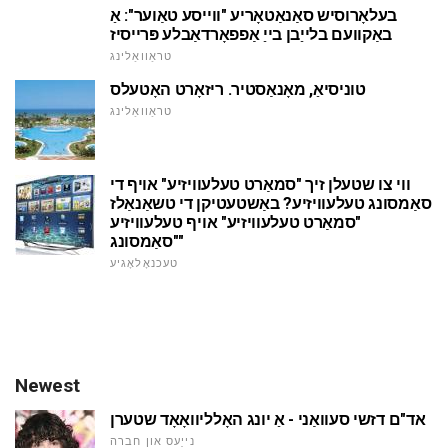
בעלאָרוסיש סאַנאַטאָריע "ווייסע טאַוער": אַ
באַקוועם בלייַבן בייַ אַפפאָרדאַבלע פּרייסיז
טראַוואַלינג
טוניסיאַ, מאָנאַסטיר. ריזאָרט האָטעלס
טראַוואַלינג
ווי צו שטעלן זיך "סמאַרט טעלעוויזיע" אויף די
סאַמסונג טעלעוויזיע? באַשטעטיקן די טשאַנאַלז
"סמאַרט טעלעוויזיע" אויף טעלעוויזיע
"סאַמסונג"
טעכנאָלאָגיע
Newest
אד"ם דזשי סעוואַני - אַ יונג האָלליוואָאָד שטערן
נייַעס און חברה