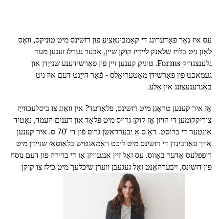
עס איז נאָך פאָדערונג די קאָמבינאַציע פון דזשינס מיט טוניקס, וואָס
לאָזן ניט בלויז שלאַנק ליידיז קוקן שיין, אָבער גערלז זענען מער
גלענצנדיק Forms. טוניק קענען זיין פון פאַרשידענע שנייַדן און
געמאכט פון פאַרשידן מאַטעריאַלס - פֿאַר הייַנט דעם איז ניט
באַגרענעצונג אין אַלע.
אַז איר קענען טראָגן מיט דזשינס, פלאַרעד? אין וואָוג צו ביסלעכווייַז
צוריקקומען די הויזן אַז קוקן גרויס מיט פּלאַד און דענים העמד, נאַטיד
אונטער די ברוסט. דאָ ס אַ יבערראַשן גרוס פֿון די '70 ס. איר קענען
אויך פאַרבינדן די דזשינס מיט ליכט ראָמאַנטיש בלאַוסאַז שנייַדן מיט
רופפלעס אָדער באָווס. עס זאָל זיין אנגעוויזן אַז די ברירה פון דעם נוסח
פון דזשינס, ייבערהאַנט זאָל געגעבן ווערן שיכלעך מיט כילז צו קוקן