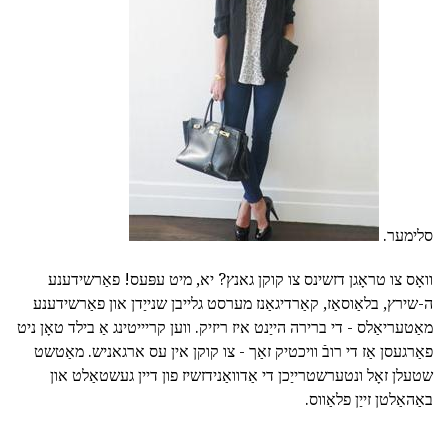
סלימער.
וואָס צו טראָגן דזשינס צו קוקן גאנץ? יא, מיט עפּעס! פאַרשידענע
ה-שירץ, בלאַוסאַז, קאַרדיגאַנז מערסט גלייבן שנייַדן און פאַרשידענע
מאַטעריאַלס - די ברירה הייַנט איז ריזיק. ווען קריייטינג אַ בילד טאָן ניט
פאַרגעסן אַז די רובֿ וויכטיק זאַך - צו קוקן אין עס ארגאניש. מאַטשט
שטעלן זאָל ונטערשטרייַכן די אַדוואַנידזשיז פון דיין געשטאַלט און
באַהאַלטן זייַן פלאַווס.