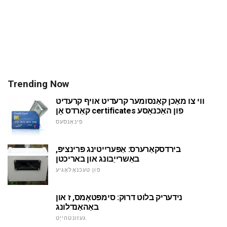
Trending Now
ווי צו מאַכן קאַנסומער קרעדיט אויף קרעדיט
קאַרדס אָן certificates פון האַכנאָסע
פינאַנסעס
בירדסקאַרערס: אַפּערייטינג פּרינציפּ,
באַשרייַבונג און באריכטן
פון טעכנאָלאָגיע
נידעריק בלוט דרוק: סימפּטאָמס, ז און
באַהאַנדלונג
געזונטהייַט