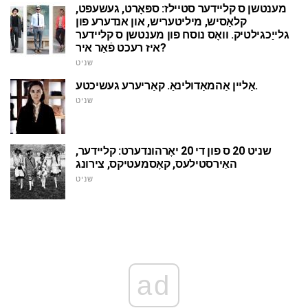
מענטשן ס קליידער סטיילז: ספּאָרט, געשעפט,
קלאַסיש, מיליטעריש, און אנדערע פון
גלייַכגילטיק. וואָס נוסח פון מענטשן ס קליידער
איז רעכט פֿאַר איר?
שניט
אַליין אַהמאַדולינאַ. קאַריערע געשיכטע.
שניט
שניט 20 ס פון די 20 יאָרהונדערט: קליידער,
האַירסטילעס, קאָסמעטיקס, צירונג
שניט
ad