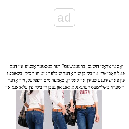
ad
וואָס צו טראָגן דזשינס, ברעעטשעס? דער בעסטער אָפּציע אין דעם
פאַל האָבן שוין און בלייַבן שיך אָדער שיכלעך מיט הויך כילז. בלאַוסאַז
פון פאַרשידענע שנייַדן און קאָלירן, טאָמער מיט רופפלעס, זייַד אָדער
דזשערזי בישליימעס דערגאַנג אַ גאַנג און געבן די בילד פון עלאַגאַנס און