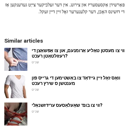
פאַרשידן אַקסעסעריז און צירונג. אין דער זעלביקער צייַט געדענקען אַז
די דזשינס האָבן, דער קלענערער זאָל זיין דיין זעקל.
Similar articles
ווי צו מעסטן טאַליע אַרומנעם, און צו אָפּשאַצן די
רעזולטאַטן רעכט?
שניט
וואָס זאָל זיין גיידאַד צו באַשטימען די גרייס פון
מענטשן ס שירץ רעכט
שניט
ווי צו בונד שאָעלאַסעס ערידזשנאַלי?
שניט