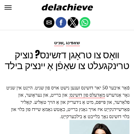
,
שאַפּינג
שניט
וואָס צו טראָגן דזשינס? נוציק
טרינקגעלט צו שאַפֿן אַ יינציק בילד
פֿאַר איבער 50 יאר דזשינס זענען נישט אויס פון שניט. הייַנט אין שניט
גאָר אַנדערש
מאָדעלס פון דזשינס:
און ברייט, און נעראָוער, און
פלאַרעד, און פּייפּס, מיט אַ נידעריק און אַ הויך טאַליע. קאָליר
פאַרשיידנקייַט איז אויך גאַנץ ברייט, כאָטש גאַמאַ שיידז פון בלוי און
בלוי דזשינס נאָך בלייבט אַ בילכערקייַט.