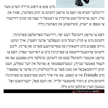
מיט אַזאַ אַ היפּש ברירה ווערט מער
דרינגלעך קשיא פון וואָס צו טראָגן דזשינס צו קוקן מאָדערן, אמת און
שיין. דעם אַרטיקל וועט פּרובירן צו דעטאַל די עצה פון שניט דיזיינערז
צו שאַפֿן אַ יינציק, טשיקאַווע און מאָדערן בילד.
וואָס צו טראָגן דזשינס? דעם יאָר, דיזיינערז פאָרשלאָגן פאַרבינדן
דזשינס מיט אַ קורץ רעקל מיט קנעפּלעך אָדער זיפּערז, אויך קוקט
גרויס אָפּציע מיט דזשאַקיץ פון פאַרשידענע פֿאַרבן און פּרינץ. ליכט
דזשינס אַדוואַנטיידזשאַס צו פאַרבינדן מיט אַ דאַרקער שפּיץ. וואָס צו
טראָגן אונטער דזשינס? סעט פון דזשינס, שיכלעך מיט עפענען נאָז און
העמד פּאָטער שנייַדן, ינטערסעפּטאַד אַ גאַרטל אין דער טאַליע, וועט
קוקן יריזיסטאַבאַל און גאנץ פֿאַר אַ גלייַכגילטיק גיין אָדער צו שפּאַציר
מיט Friends אין אַ קאַפע. עס איז אויך נישט פאַרבאָטן צו פאַרבינדן
דזשינס מיט אַ ניטיד סוועטער קלייד. אין דעם פאַל, ייבערהאַנט זאָל
געגעבן ווערן שיכלעך מיט כילז.