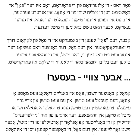
פֿאַר וואס - די אַלגערידאַם פון די פּראָגראַם, וואָס איז דער "פאָן" איז
באַשטימט ווען די מצליח שיקן פון די אָנזאָג. אין אנדערע ווערטער,
אויב עס איז געווען איינער טיקען, דעמאָלט דער אָנזאָג איז געווען
געשיקט, אָבער האט נישט באקומען די מיטל רעדנער.
אָבער, דעם "פאָן" קענען זיין באמערקט אין די פאַל פון לאַקאַוט דורך
די ינטערלאַקיאַטער. אין דעם פאַל, דער באַניצער וואס געשיקט דער
אָנזאָג וועט ניט באַקומען זיי, וואָס מיטל, אין די ווהאַצאַפּפּ איינער
טיקען וועט בלייַבן ילומאַנייטאַד ווי לאַנג ווי די שלאָס איז פאַרקריפּלט.
... אָבער צוויי - בעסער!
אַמאָל אַ באַניצער חשבון, וואָס איז באגלייט דיאַלאָג וועט מאַסע אַ
אָנזאָג, דעם קעסטל וועט טוישן. און עס וועט טוישן אין צוויי גרוי
פייגעלע. צו פֿאַרשטיין דעם טוישן גענוג צו האַלטן אַ אַנאַלאַדזשי אַז
מיטל אַ טיקען אין ווהאַצאַפּפּ. דער אויסזען פון איר "גירלפריענדס"
ינדיקייץ אַז די באַגלייטער אַפּ אָפּלאָדירן אַרטיקלען צו דיין מיטל, אָבער
נישט נאָך לייענען. אין דעם פאַל, די באַקומער קענען וויסן די אינהאַלט