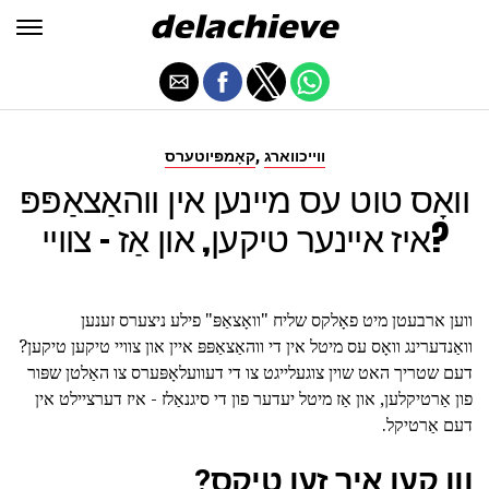
,
ווייכווארג
קאָמפּיוטערס
וואָס טוט עס מיינען אין ווהאַצאַפּפּ
איז איינער טיקען, און אַז - צוויי?
ווען ארבעטן מיט פאָלקס שליח "וואָצאַפּ" פילע ניצערס זענען
וואַנדערינג וואָס עס מיטל אין די ווהאַצאַפּפּ איין און צוויי טיקען טיקען?
דעם שטריך האט שוין צוגעלייגט צו די דעוועלאָפּערס צו האַלטן שפּור
פון אַרטיקלען, און אַז מיטל יעדער פון די סיגנאַלז - איז דערציילט אין
דעם אַרטיקל.
ווו קען איך זען טיקס?