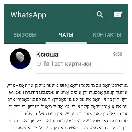
געוואוסט וואָס עס מיטל צו ווהאַצאַפּפּפּ איינער טיקען און וואָס - צוויי,
איינער קענען אָבסערווירן אַ סיטואַציע ווו עטלעכע הודעות וועט ניט
ווייַזן קיין פון זיי. וואָס איז עס קענען פּאַסירן? דעם קענען פּאַסירן אויב
עס איז אַ אַנסטייבאַל קשר צו די נעץ אָדער מאַנגל דערפון, ווי ווויל ווי
אין די פאַל פון לאַנג-טערמין דעפּעש. אין דעם פאַל, די שליח
סערווירער נאָר טוט נישט באַקומען דעם אָנזאָג, ווייַל פון וואָס וועט ניט
זיין ביכולת צו באַשטעטיקן, פּאַטינג פּאָסטן קעסטל מיט אַ טשעק