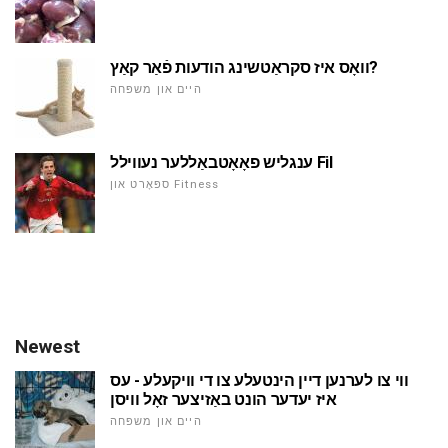
וואָס איז סקראַטשינג הודעות פֿאַר קאַץ?
היים און משפּחה
ענגליש פאָאָטבאַללער נעווילל Fil
ספּאָרט און Fitness
Newest
ווי צו לערנען דיין הינטעלע צו די וויקעלע - עס
איז יעדער הונט באַזיצער זאָל וויסן
היים און משפּחה