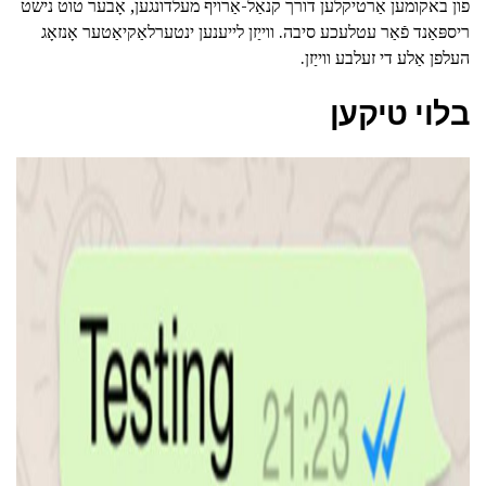
פון באקומען אַרטיקלען דורך קנאַל-אַרויף מעלדונגען, אָבער טוט נישט
ריספּאַנד פֿאַר עטלעכע סיבה. ווייַזן לייענען ינטערלאַקיאַטער אָנזאָג
העלפן אַלע די זעלבע ווייַזן.
בלוי טיקען
ad