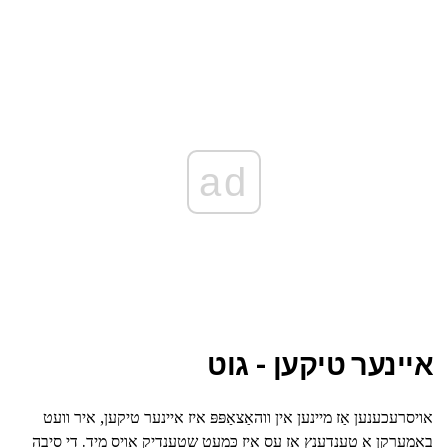
ad
איינער טיקען - גוט
אויסרעכענען אַז מיינען אין ווהאַצאַפּפּ איז איינער טיקען, איר וועט
באַמערקן אַ טענדענץ אַז עס איז כּמעט שטענדיק אויס מיד. די סיבה