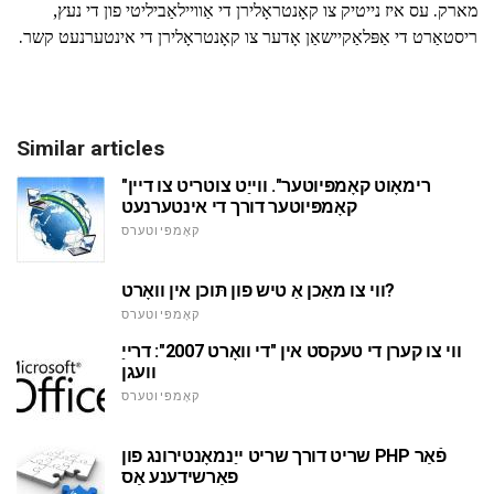
מארק. עס איז נייטיק צו קאָנטראָלירן די אַוויילאַביליטי פון די נעץ,
ריסטאַרט די אַפּלאַקיישאַן אָדער צו קאָנטראָלירן די אינטערנעט קשר.
Similar articles
"רימאָוט קאָמפּיוטער". ווייַט צוטריט צו דיין
קאָמפּיוטער דורך די אינטערנעט
קאָמפּיוטערס
ווי צו מאַכן אַ טיש פון תּוכן אין וואָרט?
קאָמפּיוטערס
ווי צו קערן די טעקסט אין "די וואָרט 2007": דרייַ
וועגן
קאָמפּיוטערס
שריט דורך שריט ייַנמאָנטירונג פון PHP פֿאַר
פאַרשידענע אַס