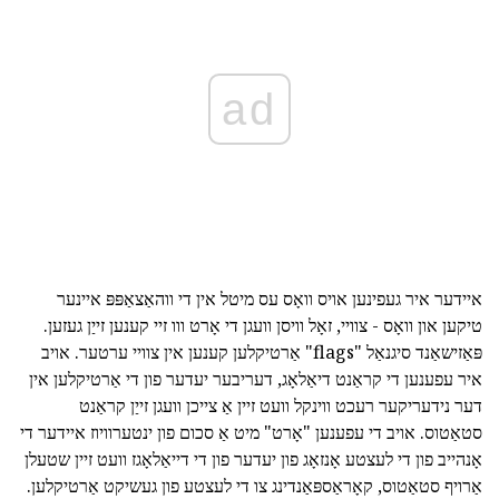
ad
איידער איר געפינען אויס וואָס עס מיטל אין די ווהאַצאַפּפּ איינער
טיקען און וואָס - צוויי, זאָל וויסן וועגן די אָרט ווו זיי קענען זייַן געזען.
פּאַזישאַנד סיגנאַל "flags" אַרטיקלען קענען אין צוויי ערטער. אויב
איר עפענען די קראַנט דיאַלאָג, דעריבער יעדער פון די אַרטיקלען אין
דער נידעריקער רעכט ווינקל וועט זיין אַ צייכן וועגן זייַן קראַנט
סטאַטוס. אויב די עפענען "אָרט" מיט אַ סכום פון ינטערוויוז איידער די
אָנהייב פון די לעצטע אָנזאָג פון יעדער פון די דייאַלאָגז וועט זיין שטעלן
אַרויף סטאַטוס, קאָראַספּאַנדינג צו די לעצטע פון געשיקט אַרטיקלען.