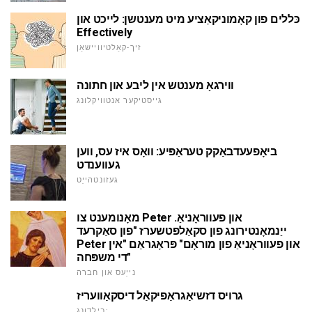
כּללים פון קאָמוניקאַציע מיט מענטשן: לייכט און
Effectively
זיך-קאַלטיוויישאַן
ווירגאָ מענטש אין ליבע און חתונה
גייסטיקער אנטוויקלונג
ביאָפעעדבאַקק טעראַפּיע: וואָס איז עס, ווען
געווענדט
געזונטהייַט
מאָנומענט צו Peter און פעווראָניאַ.
ייַנמאָנטירונג פון סקאַלפּטשערז "פון סאַקרעד
Peter און פעווראָניאַ פון מוראָם" פּראָגראַם "אין
די משפּחה"
נייַעס און חברה
גרויס דזשיאַגראַפיקאַל דיסקאַוועריז
בילדונג: