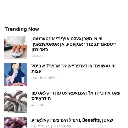
Trending Now
ווי צו מאַכן געלט אויף די אינטערנעט,
ריספּאַנדינג צו די אַנקעטע, אָן אַטאַטשמאַנץ:
באריכטן
פינאַנסעס
ווי געשווינד צו דערפרייען זיך אַרויף? א ביסל
עצות
זיך-קאַלטיוויישאַן
וואָס איז כיידראַ? העמאָפּאָיעס פון די קלאַס פון
הידראָידס
בילדונג:
הינדל הערצער: קאַלאָריע, Benefits, שאַטן
עסנוואַרג און בעוורידזשיז