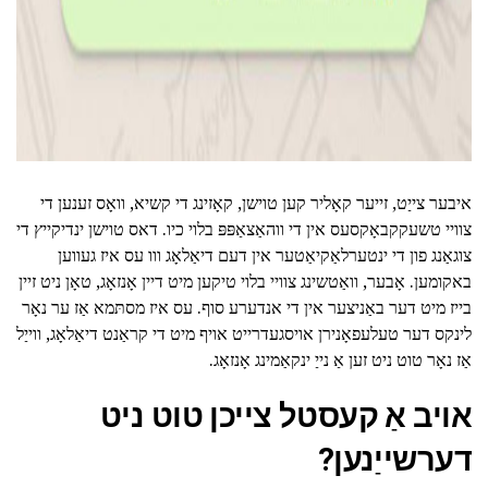
איבער צייַט, זייער קאָליר קען טוישן, קאָזינג די קשיא, וואָס זענען די
צוויי טשעקקבאָקסעס אין די ווהאַצאַפּפּ בלוי כיו. דאס טוישן ינדיקייץ די
צוגאַנג פון די ינטערלאַקיאַטער אין דעם דיאַלאָג ווו עס איז געווען
באקומען. אָבער, וואַטשינג צוויי בלוי טיקען מיט דיין אָנזאָג, טאָן ניט זיין
בייז מיט דער באַניצער אין די אנדערע סוף. עס איז מסתּמא אַז ער נאָר
לינקס דער טעלעפאָנירן אויסגעדרייט אויף מיט די קראַנט דיאַלאָג, ווייַל
אַז נאָר טוט ניט זען אַ נייַ ינקאַמינג אָנזאָג.
אויב אַ קעסטל צייכן טוט ניט
דערשייַנען?