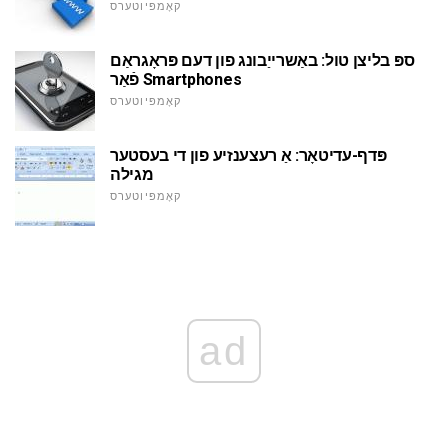
קאָמפּיוטערס
ספּ בליצן טול: באַשרייַבונג פון דעם פּראָגראַם
פֿאַר Smartphones
קאָמפּיוטערס
פּדף-עדיטאָר: אַ רעצענזיע פון די בעסטער
מגילה
קאָמפּיוטערס
ad