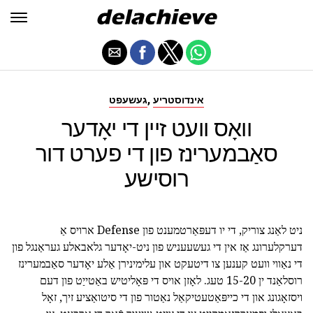
,
אינדוסטריע
געשעפט
וואָס וועט זיין די יאָדער
סאַבמערינז פון די פערט דור
רוסישע
ניט לאַנג צוריק, די יו דעפּאַרטמענט פון Defense ארויס אַ
דערקלערונג אַז אין די געשעעניש פון ניט-יאָדער גלאבאלע געראַנגל פון
די נאַווי וועט קענען צו דיטעקט און עלימינירן אַלע יאָדער סאַבמערינז
רוסלאַנד ין 15-20 טעג. לאָזן אויס די פּאָליטיש באַטייַט פון דעם
ויסזאָגונג און די כייפּאַטעטיקאַל נאַטור פון די סיטואַציע זיך, זאָל