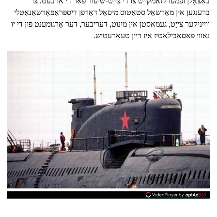
באַצאָלן ופמערקזאַמקייַט צו די צייַט-שיעור פֿאַר די אַרבעט. צו
ברענגען אין מאַרשאַל סטאַטוס מיסאַל דאַרפן דיספּראַפּאָרשאַנאַטלי
ווייניקער צייַט, געמאסטן אין מינוט, דעריבער, דער אַרגומענט פון די יו
נאַווי פּאַסאַבילאַטיז איז ריין טעאָרעטיש.