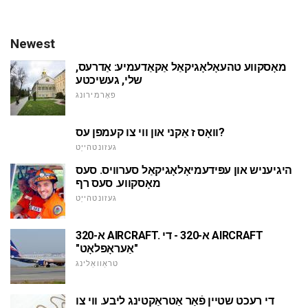
Newest
מאָסקווע טהעאָלאָגיקאַל אַקאַדעמיע: אַדרעס,
שלי, געשיכטע
פאָרמירונג
וואָס ז אַקני און ווי צו קעמפן עס?
געזונטהייַט
היגיעניש און עפּידעמיאָלאָגיקאַל סערוויס. סעס
מאָסקווע. סעס רף
געזונטהייַט
א-320 AIRCRAFT. א-320 - די AIRCRAFT
"אַעראָפלאָט"
טראַוואַלינג
די רעכט שטיין פֿאַר אַטראַקטינג ליבע. ווי צו