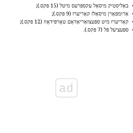
באַליסטיק מיסאַל עקספּרעס מיטל (15 פּקס.);
אַרומפאָרן מיסאַלז קאַריערז (9 פּקס.);
קאַריערז מיט ספּעצזאַריאַדאָם טאָרפּידאָוז (12 פּקס.);
ספּעציעל פּל (7 פּקס.).
ad