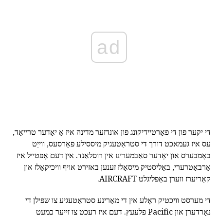
ad
די יקער פון די פאַרטיידיקונג פון אונדזער מדינה איז אַ יאָדער טרייאַד,
עס איז געמאכט דורך די סטראַטעגיק מיססילע פאָרסעס, ווייַט
באָמבערס און יאָדער סאַבמערינז אין רוסלאַנד. אין דעם אָפּטייל איז
אַרבאַטרערי, באַליסטיק מיסאַלז זענען באזירט אויף וויכיקאַלז און
קאַריערז ווערן באַפליגלט AIRCRAFT.
די מערסט וויכטיק ראָלע אין די מאַרינע סטראַטעגיע צו שפּילן די
נאָרדערן און Pacific פלעעץ. דעם איז רעכט צו זייער כמעט