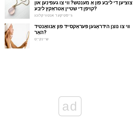
צוציען די ליבע פון אַ מענטש? ווי צו געפינען און
קויפן די שטיין אַטראַקץ ליבע?
גייסטיקער אנטוויקלונג
ווי צו נוצן הידראָגען פּעראַקסייד פון אַנוואָנטיד
האָר?
שיינקייַט
ad