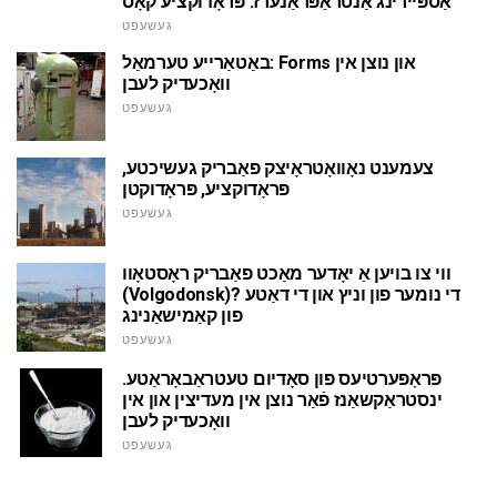
אַספּיירינג אַנטראַפּראַנערז: פּראָדוקציע קאָס
געשעפט
באַטאַרייע טערמאַל: Forms און נוצן אין
וואָכעדיק לעבן
געשעפט
צעמענט נאָוואָטראָיצק פאַבריק געשיכטע,
פּראָדוקציע, פּראָדוקטן
געשעפט
ווי צו בויען אַ יאָדער מאַכט פאַבריק ראָסטאָוו
(Volgodonsk)? די נומער פון וניץ און די דאַטע
פון קאַמישאַנינג
געשעפט
פּראָפּערטיעס פון סאָדיום טעטראַבאָראַטע.
ינסטראַקשאַנז פֿאַר נוצן אין מעדיצין און אין
וואָכעדיק לעבן
געשעפט