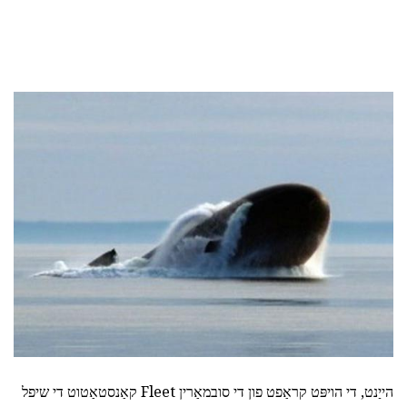
הייַנט, די הויפּט קראַפט פון די סובמאַרין Fleet קאַנסטאַטוט די שיפל