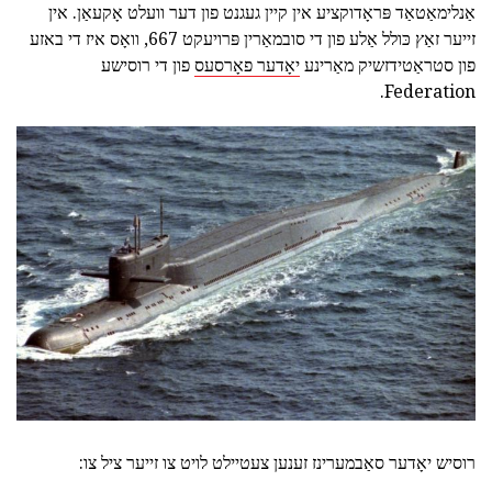
אַנלימאַטאַד פּראָדוקציע אין קיין געגנט פון דער וועלט אָקעאַן. אין
זייער זאַץ כּולל אַלע פון די סובמאַרין פּרויעקט 667, וואָס איז די באזע
פון סטראַטידזשיק מאַרינע
יאָדער פאָרסעס
פון די רוסישע
Federation.
רוסיש יאָדער סאַבמערינז זענען צעטיילט לויט צו זייער ציל צו: