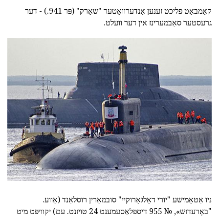
קאַמבאַט פליכט זענען אַנדערוואָטער "שאַרק" (פּר 941.) - דער
גרעסטער סאַבמערינז אין דער וועלט.
ניו אַטאָמישע "יורי דאָלגאָרוקיי" סובמאַרין רוסלאַנד (אַווע.
"באָרעדזש», № 955 דיספּלאַסעמענט 24 טויזנט. עם) יקוויפּט מיט