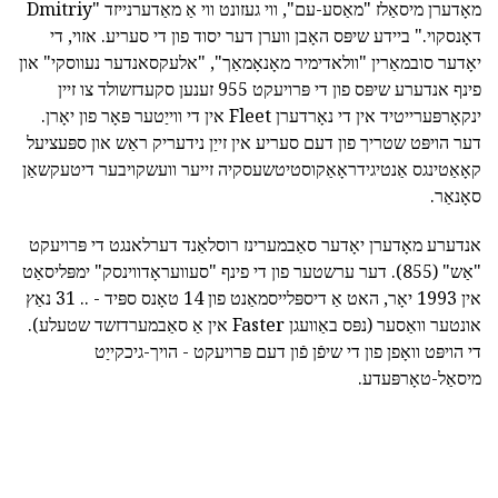
מאָדערן מיסאַלז "מאַסע-עם", ווי געזונט ווי אַ מאַדערנייזד "Dmitriy
דאָנסקוי." ביידע שיפּס האָבן ווערן דער יסוד פון די סעריע. אזוי, די
יאָדער סובמאַרין "וולאדימיר מאָנאָמאַך", "אלעקסאנדער נעווסקי" און
פינף אנדערע שיפּס פון די פּרויעקט 955 זענען סקעדזשולד צו זיין
ינקאָרפּערייטיד אין די נאָרדערן Fleet אין די ווייַטער פּאָר פון יאָרן.
דער הויפּט שטריך פון דעם סעריע אין זייַן נידעריק ראַש און ספּעציעל
קאָאַטינגס אַנטיגידראָאַקוסטיטשעסקיה זייער וועשקויבער דיטעקשאַן
סאָנאַר.
אנדערע מאָדערן יאָדער סאַבמערינז רוסלאַנד דערלאנגט די פּרויעקט
"אַש" (855). דער ערשטער פון די פינף "סעוועראָדווינסק" ימפּליסאַט
אין 1993 יאָר, האט אַ דיספּלייסמאַנט פון 14 טאָנס ספּיד - .. 31 נאַץ
אונטער וואַסער (נפּס באַוועגן Faster אין אַ סאַבמערדזשד שטעלע).
די הויפּט וואָפן פון די שיפֿן פֿון דעם פּרויעקט - הויך-גיכקייַט
מיסאַל-טאָרפּעדע.