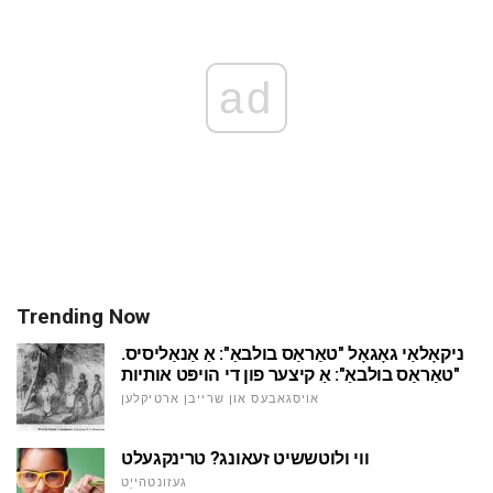
ad
Trending Now
ניקאָלאַי גאָגאָל "טאַראַס בולבאַ": אַ אַנאַליסיס.
"טאַראַס בולבאַ": אַ קיצער פון די הויפּט אותיות
אויסגאבעס און שרייבן ארטיקלען
ווי ולוטששיט זעאונג? טרינקגעלט
געזונטהייַט