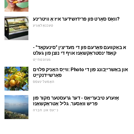
וואָס סאָרט פון פרידזשידער איז אַ וויטרינע?
טעכנאָלאָגיע
א באַקוועם פאָרעם פון די מעדיצין "סינעקאָד" -
קאַפּ! ינסטראַקשאַנז אויף די נוצן פון געלט
געזונטהייַט
ווייַס האָניק פלוים: Photo און באַשרייַבונג פון די
פאַרשיידנקייַט
האָמעלינעסס
אָזערע טיבעריאַס - דער גרעסטער מקור פון
פריש וואַסער. גליל אַטראַקשאַנז
נייַעס און חברה