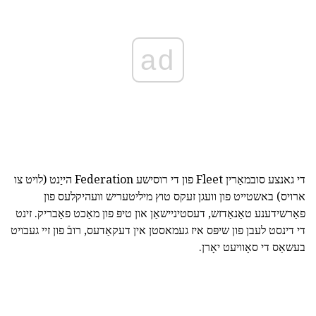
ad
די גאנצע סובמאַרין Fleet פון די רוסישע Federation הייַנט (לויט צו
ארויס) באשטייט פון וועגן זעקס טוץ מיליטעריש וועהיקלעס פון
פאַרשידענע טאַנאַדזש, דעסטיניישאַן און טיפּ פון מאַכט פאַבריק. זינט
די דינסט לעבן פון שיפּס איז געמאסטן אין דעקאַדעס, רובֿ פון זיי געבויט
בעשאַס די סאָוויעט יאָרן.