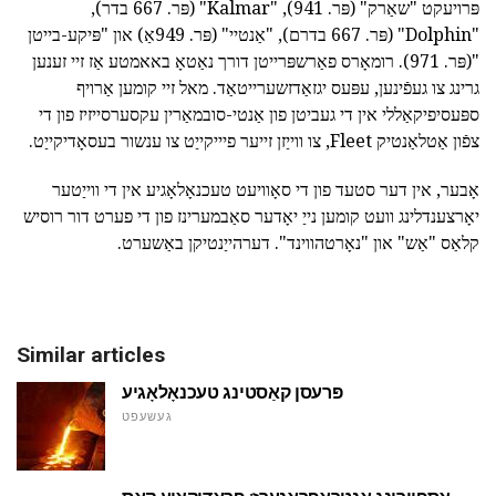
פּרויעקט "שאַרק" (פּר. 941), "Kalmar" (פּר. 667 בדר),
"Dolphin" (פּר. 667 בדרם), "אַנטיי" (פּר. 949אַ) און "פּיקע-בייטן
"(פּר. 971). רומאָרס פאַרשפּרייטן דורך נאַטאָ באאמטע אַז זיי זענען
גרינג צו געפֿינען, עפּעס יגזאַדזשערייטאַד. מאל זיי קומען אַרויף
ספּעסיפיקאַללי אין די געביטן פון אַנטי-סובמאַרין עקסערסייזיז פון די
צפֿון אַטלאַנטיק Fleet, צו ווייַזן זייער פיייקייַט צו ענשור בעסאָדיקייַט.
אָבער, אין דער סטעד פון די סאָוויעט טעכנאָלאָגיע אין די ווייַטער
יאָרצענדלינג וועט קומען נייַ יאָדער סאַבמערינז פון די פערט דור רוסיש
קלאַס "אַש" און "נאָרטהווינד". דערהייַנטיקן באַשערט.
Similar articles
פּרעסן קאַסטינג טעכנאָלאָגיע
געשעפט