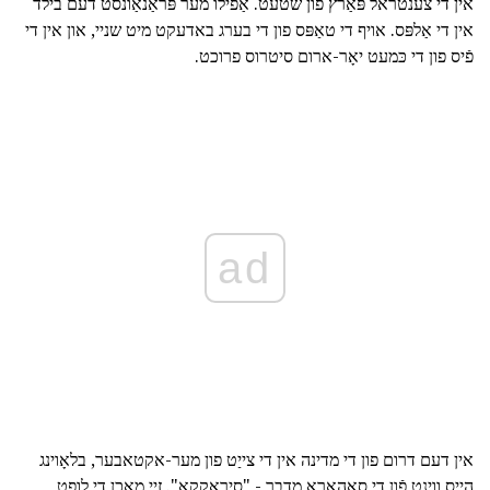
אין די צענטראל פּאַרץ פון שטעט. אַפֿילו מער פּראַנאַונסט דעם בילד
אין די אַלפּס. אויף די טאַפּס פון די בערג באדעקט מיט שניי, און אין די
פֿיס פון די כּמעט יאָר-ארום סיטרוס פרוכט.
ad
אין דעם דרום פון די מדינה אין די צייַט פון מער-אקטאבער, בלאָוינג
הייס ווינט פֿון די סאַהאַראַ מדבר - "סיראָקקאָ". זיי מאַכן די לופט