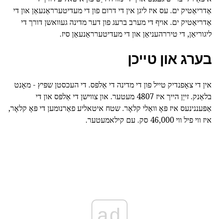
אַדריאַטיק ים. עס איז ליגן אין די דרום פון די מעדיטערראַנעאַן און די
אַדריאַטיק ים. אויף די מערב ברעג פון דער מדינה געוואשן דורך די
ליגוריאַן, די טיררהעניאַן און די מעדיטערראַנעאַן סיז.
בערג און טייכן
אין די צאָפנדיק טייל פון די מדינה די אַלפּס. די העכסטן שפּיץ - מאָנט
בלאַנק. זייַן הייך איז 4807 מעטער. און צווישן די אַלפּס און די
אַפּעננינעס איז פּאָ וואַלי קלאָר. שטח איטאליע פאַרנומען די פּאָ קלאָר,
איז ווי פיל ווי 46,000 סק. עם קילאמעטער.
ad