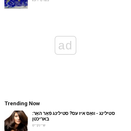
פאָרמירונג
ad
Trending Now
סטילינג - וואָס איז עס? סטילינג פֿאַר האָר:
באריכטן
שיינקייט