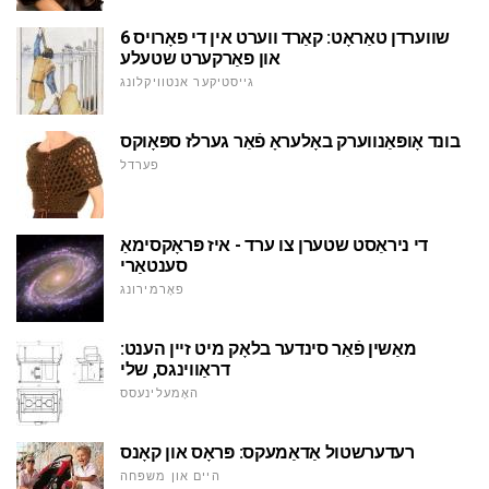
6 שווערדן טאַראָט: קאַרד ווערט אין די פאָרויס
און פאַרקערט שטעלע
גייסטיקער אנטוויקלונג
בונד אָופּאַנווערק באָלעראָ פֿאַר גערלז ספּאָוקס
פערדל
די ניראַסט שטערן צו ערד - איז פּראָקסימאַ
סענטאַרי
פאָרמירונג
מאַשין פֿאַר סינדער בלאָק מיט זיין הענט:
דראַווינגס, שלי
האָמעלינעסס
רעדערשטול אַדאַמעקס: פּראָס און קאָנס
היים און משפּחה