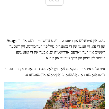
פילע אין איטאליע און ריווערס. הויפּט צווישן זיי - דעם איז די Adige
און די פּאָ. זיי זענען אין די צאָפנדיק טייל פון דער מדינה, זייַן וואַסער
ראַשינג אין דער וואַרעם אַדריאַטיק ים. אבער אין די אַפּעננינע
פּענינסולאַ לויפן פון טייך טיבער און אַרנאָ.
איטאליע איז אויך באקאנט פֿאַר זייַן לאַקעס. די ביגאַסט פון זיי - עס ווי
צו לוגאַנאָ גאַרדאַ באָלסענאַ בראַקקיאַנאָ און מאַגגיאָרע.