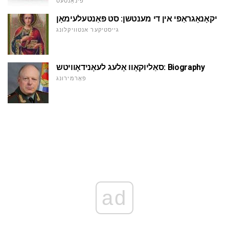
פינאַנסעס
יקאָנאָגראַפי אין די מענטשן: סט פּאַנטעלעימאָן
גייסטיקער אנטוויקלונג
סאַליוקאָוו אָלעג לעאָנידאָוויטש: Biography
פאָרמירונג
ad