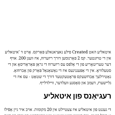
איטאליע האט Created פילע נאציאנאלע פּאַרקס. אָרט ד 'איטאליע
אין די טויזנטער. קמ 2 פאַרנומען דורך ריזערווז, איז וועגן 200. אויף
דער טעריטאָריע פון די אַלפּס עס ריזערווז די גראַן פּאַראַדיסאָ און די
סטעלוויאָ. אין די אַפּעננינעס איז די נאַשאַנאַל פּאַרק פון אַברוזזאָ.
נאַטירלעך אַבדזשעקס פּראָטעקטעד דורך די שטאַט - עס איז די
גליישערז, דעמב און סאָסנע וועלדער, וויילדלייף.
רעגיאָנס פון איטאליע
די געגנט פון איטאליע איז צעטיילט אין 20 מקומות. אויב איר גיין אַפֿילו