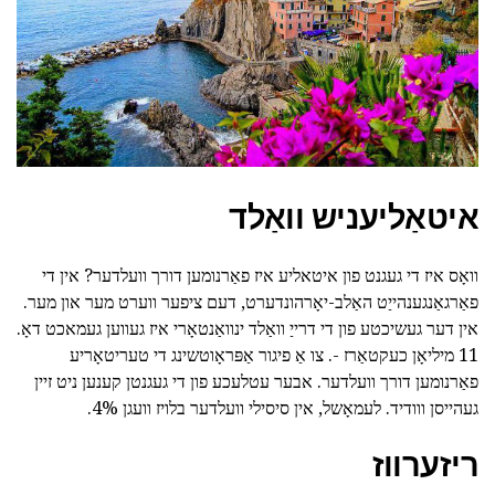
איטאַליעניש וואַלד
וואָס איז די געגנט פון איטאליע איז פאַרנומען דורך וועלדער? אין די
פאַרגאַנגענהייַט האַלב-יאָרהונדערט, דעם ציפער ווערט מער און מער.
אין דער געשיכטע פון די דרייַ וואַלד ינוואַנטאָרי איז געווען געמאכט דאָ.
11 מיליאָן כעקטאַרז -. צו אַ פיגור אַפּראָוטשינג די טעריטאָריע
פאַרנומען דורך וועלדער. אבער עטלעכע פון די געגנטן קענען ניט זיין
געהייסן ווודיד. לעמאָשל, אין סיסילי וועלדער בלויז וועגן 4%.
ריזערווז