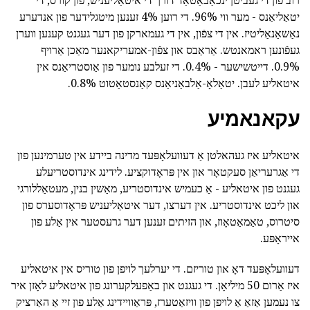
רובֿ פון די געביטן ינכאַבאַטאַד דורך די איטאַליעניש, פון קורס, די
יטאַליאַנס - מער ווי 96%. די רוען 4% זענען מיטגלידער פון אנדערע
נאַשאַנאַליטיז. אין די צפֿון, אין די געמארקן פון דער געגנט קענען ווערן
געפֿונען ראמאנטש. אַראַבס און צפֿון-אמעריקאנער מאַכן אַרויף
0.9%. דייטשישער - 0.4%. די זעלבע נומער פון אַוסטריאַנס אין
איטאליע לעבן. יטאַלאָ-אַלבאַניאַנס קאַנסטאַטוט 0.8%.
עקאנאמיע
איטאליע איז געהאלטן אַ דעוועלאָפּעד מדינה ביידע אין טערמינען פון
די אַגרעריאַן סעקטאָר און אין פּראָדוקציע. לידינג אינדוסטריעלע
געגנט פון איטאליע - אַ כעמיש אינדוסטריע, מאַשין בנין, מעטאַללורגי
און ליכט אינדוסטריע. אין דערצו, דער איטאַליעניש פּראָדוסערס פון
סיטרוס, טאַמאַטאָוז, און הזיתים זענען דער גרעסטער אין אַלע פון
אייראָפּע.
דעוועלאָפּעד דאָ און טוריזם. די יערלעך לויפן פון טוריס אין איטאליע
איז אַרום 50 מיליאָן. די געגנט און באַפעלקערונג פון איטאליע לאָזן איר
צו נעמען אַזאַ אַ לויפן פון וויזאַטערז, פּראַוויידינג אַלע פון זיי אַ האַרציק