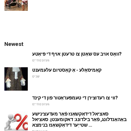
Newest
וואָס אויב עס שאַטן צו טרעטן אויף די פּיאַטע?
געזונטהייַט
קאַמיסאָלע - אַ קאָסטיום עלעמענט
שניט
ווי צו רעדוצירן די טעמפּעראַטור פון די קינד?
געזונטהייַט
סאציאל דידאַקשאַנז פֿאַר מעדעצינישע
באַהאַנדלונג, פֿאַר בילדונג: דאקומענטן. סאציאל
שטייַער דידאַקשאַנז בנימצא ...