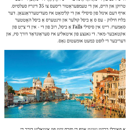
טרוקן און הייס, און די טעמפּעראַטור ריסעס צו 35 דיגריז סעלסיוס.
אויף דעם אינזל פון סיסילי און די קלימאַט איז מעדיטערראַנעאַן. דער
בלויז חילוק - עס ס אַ ביסל קולער און ווינטערס אַ ביסל האָטטער
סאַמערז. ריינז אין סיסילי Falls אַ ביסל, רובֿ פון די - אין די צייַט פון
אקטאבער-מאר. די גאנצע פון איטאליע איז סעראַונדאַד דורך סיז, און
דעריבער די לופט כּמעט אומעטום נאַס.
א פאַירלי ברייט געגנט אויף די מזרח זייַט פון איטאליע דורך די