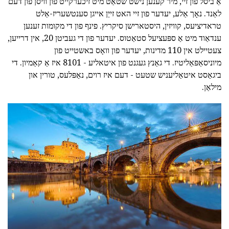
אַ ביסל פון זיי, מיר קענען נישט שטאַט מיט זיכערקייט פון וויסן פון דעם
לאַנד. נאָך אַלע, יעדער פון זיי האט זייַן אייגן סענטשעריז-אַלט
טראדיציעס, קוויזין, היסטארישן סיקריץ. פינף פון די מקומות זענען
ענדאַוד מיט אַ ספּעציעל סטאַטוס. יעדער פון די געביטן 20, אין דרייען,
צעטיילט אין 110 מדינות, יעדער פון וואָס באשטייט פון
מיוניסאַפּאַליטיז. די גאַנץ געגנט פון איטאליע - 8101 איז אַ קאַמיון. די
ביגאַסט איטאַליעניש שטעט - דעם איז רוים, נאַפּלעס, טורין און
מילאַן.