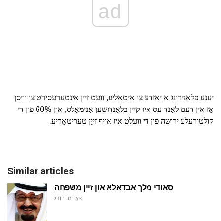
ad
יענע פּלאַנירונג אַ יאַזדע צו איטאליע, וועט זיין אינטערעסירט צו וויסן
אַז אין דעם לאַנד עס איז קיין בלאָנדזשען אַנימאַלס, און 60% פון די
קולטורעלע ירושה פון די וועלט איז אויף זייַן טעריטאָריע.
Similar articles
סאַודי מלך אַבדאַלאַ און זיין משפּחה
פאָרמירונג