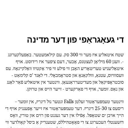
די געאָגראַפי פון דער מדינה
שטח איטאליע איז מער ווי 300 סק. עם קילאמעטער. באַפעלקערונג
-. וועגן 60 מיליאָן לעצטנס, אָבער, דעם ציפער איז רידוסט. אויף
איטאַליעניש טעריטאָריע האָבן ווי פילע ווי פיר אַקטיוו וואַלקיינאָוז. עס
וועסווויוס, עטנאַ, ווולקאַנאָ און סטראָמבאָלי. די לאַנד 'ס קלימאַט -
סובטראָפּיקאַל און מעדיטערראַנעאַן. ווינטער אין איטאליע פֿאַר לאַנג
און נאַס. זומער, אויף די פאַרקערט - זייער הייס און טרוקן.
ווינטער טעמפּעראַטור זעלטן Falls ונטער נול דיגריז, אין זומער -
ריסעס צו 25-30 דיגריז. דער טעמפּעראַטור איז זייער אָפענגיק אויף די
הייך אויבן ים שטאַפּל. אַפֿילו אין דער געגנט פון רוים און טורין, וואָס
דזשענטלי העכערונג צו די פאָאָטהיללס, שטענדיק אַ ביסל קאָולדער ווי