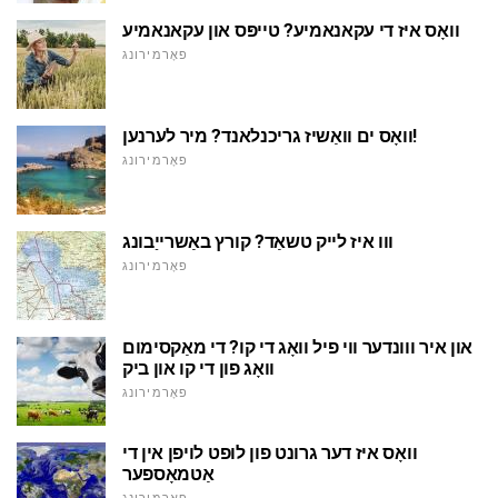
וואָס איז די עקאנאמיע? טייפּס און עקאנאמיע
פאָרמירונג
וואָס ים וואַשיז גריכנלאנד? מיר לערנען!
פאָרמירונג
ווו איז לייק טשאַד? קורץ באַשרייַבונג
פאָרמירונג
און איר ווונדער ווי פיל וואָג די קו? די מאַקסימום
וואָג פון די קו און ביק
פאָרמירונג
וואָס איז דער גרונט פון לופט לויפן אין די
אַטמאָספער