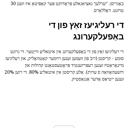
באַגריסן. 'יערלעך נאציאנאלע פּראָדוקט פּער קאַפּיטאַ איז וועגן 30
טויזנט. דאָללאַרס.
די רעליגיעז זאַץ פון די
באַפעלקערונג
די רעליגיעז זאַץ פון די באַפעלקערונג אין איטאליע ווייַטער. די גרונט
סומע - קריסטן (רובֿ פון וועמען זענען רוימער קאַטהאָליק, און רעליגיעז
מיינאָראַטיז זענען רעפּריזענטיד פּראָטעסטאַנט קהילות און
דזשעהאָוואַה ס עדות). אַלע קריסטן אין איטאליע 80%. די רוען 20%
זענען ייטיאַס אָדער אַגנאַסטיק.