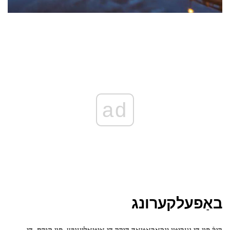
ad
באַפעלקערונג