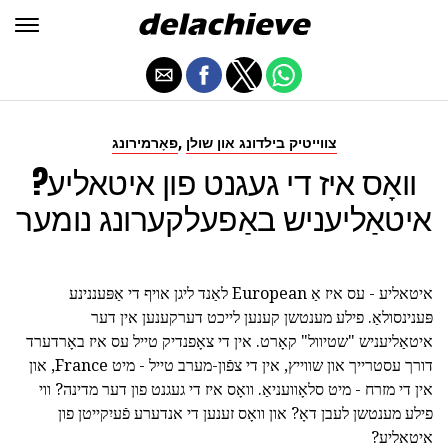
,
צווייטיק בילדונג און שולן
פאָרמירונג
וואָס איז די געגנט פון איטאליע?
איטאַליעניש באַפעלקערונג נומער
איטאליע - עס איז אַ European לאַנד ליגן אויף די אַפּעננינע
פּענינסולאַ. פילע מענטשן קענען לייכט דערקענען אין דער
איטאַליעניש "שטיוול" קאָרט. אין די צאָפנדיק טייל עס איז באָרדערד
דורך עסטרייך און שווייץ, אין די צפֿון-מערב טייל - מיט France, און
אין די מזרח - מיט סלאָוועניאַ. וואָס איז די געגנט פון דער מדינה? ווי
פילע מענטשן לעבן דאָ? און וואָס זענען די אנדערע פֿעיִקייטן פון
איטאליע?