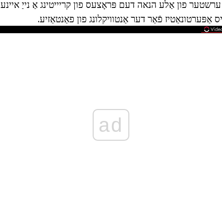
רשטער פון אַלע הנאה דעם פּראָצעס פון קריייטינג אַ נייַ איינער.
יס אַפּערטונאַטיז פֿאַר דער אַנטוויקלונג פון פאַנטאַזיע.
ad