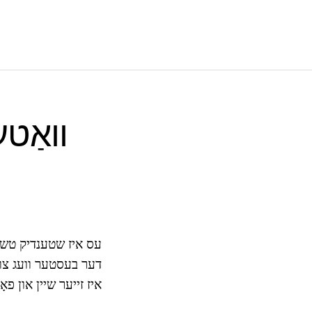
וואַט
עס איז שטענדיק טשיקאַ
דער בעסטער וועג צו א
איז זייער שיין און פאָ