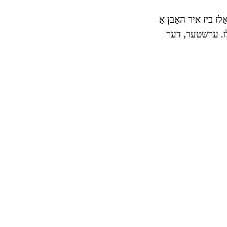
ז ביז איר האָבן אַ
ַלז. ערשטער, דער