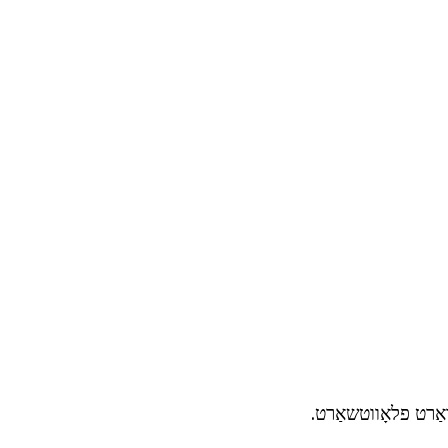
דאַרט פלאָווטשאַרט.