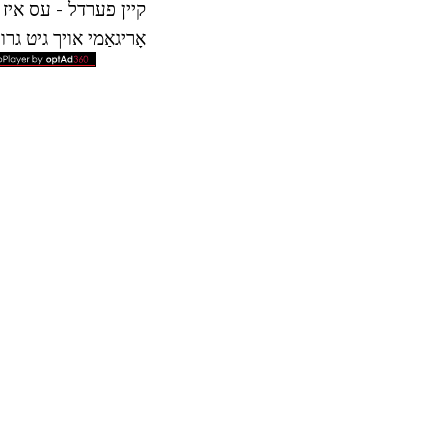
קיין פערדל - עס איז ע
אָריגאַמי אויך גיט גרו