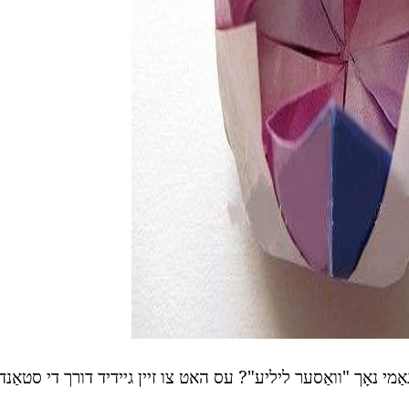
ad
ריגאַמי נאָך "וואַסער ליליע"? עס האט צו זיין גיידיד דורך די סטאַנ