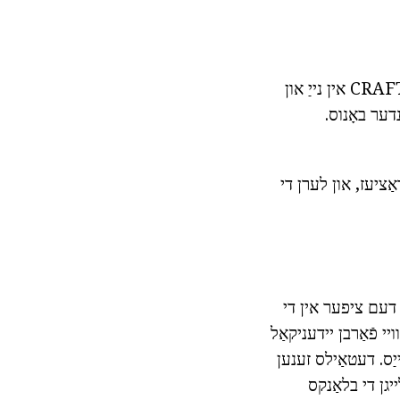
אַלעמען קענען רעכענען אויס ווי צו פֿאַרבעסערן דיין באַליבט מאָדעל אָדער מאַכן CRAFTS אין נייַ און
נדער באָנוס.
אַציעז, און לערן די
. דעם ציפער אין די
יי פֿאַרבן יידעניקאַל
ז. פֿאַר דער ערשטער רודערן 8 פון גרין איז געניצט. 2 און 3 ראָוז - 16 ווייַס. דעטאַילס זענען
ד 2 אָדער 3 ווייַס זאכן. פאַרלייגן די בלאַנקס