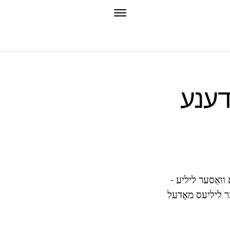
דענע
 וואַסער ליליע -
ער ליליעס מאָדעל