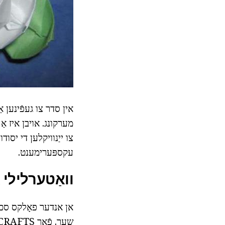
אין סדר צו געפֿינען אַ
מערקונג. אויבן איז א
עקספּערימענט.
וואַטערלילי אָריגאַמ
אן אנדער פאָלקס סכעמ