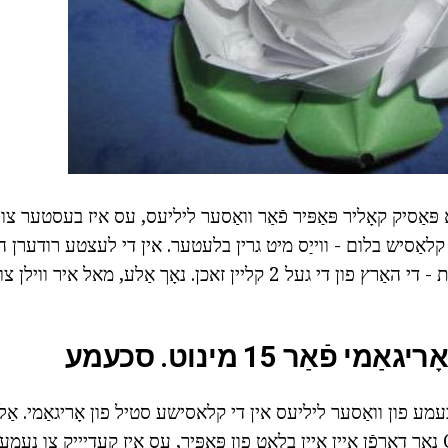
 פּאַסיק קאָליר פּאַפּיר פֿאַר וואַסער ליליעס, עס איז בעסטער צו פ
ַ קלאַסיש בלום - ווייַס מיט גרין בלעטער. אין די לעצטע רודערן 
צו ייַנוויקלען די יסודות - די האַרץ פון די געל 2 קליין זאכן. נאָך אַלע, מאל א
י פֿאַר 15 מינוט. סכעמע
ע פון וואַסער ליליעס אין די קלאסישע סטיל פון אָריגאַמי. אַלץ
שער. פֿאַר CRAFTS נאָר דאַרפֿן איין איין בלאַט פון פּאַפּיר, עס איז קעדייַיק צו נע