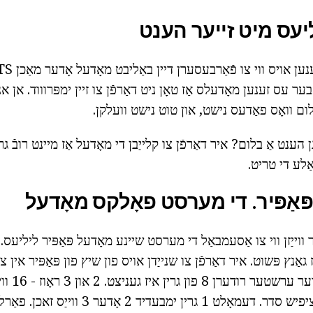
ליעס מיט זייער הענט
ער עס זענען מאָדעלס אַז טאָן ניט דאַרפֿן צו זיין ימפּרוווד. אן א
בלום וואָס פאַדעס נישט, און טוט נישט וועלקן.
גן הענט אַ בלום? איר דאַרפֿן צו קלייַבן די מאָדעל אַז מיינט רובֿ גר
ַלע די טריט.
פּאַפּיר. די מערסט פאָלקס מאָדעל
ווייַזן ווי צו אַסעמבאַל די מערסט שיינע מאָדעל פּאַפּיר ליליעס
אַנץ פּשוט. איר דאַרפֿן צו שנייַדן אויס פון שיץ פון פּאַפּיר אין צוו
רעקטאַנגגאַל
צוגעגעבן אין אַ ספּעציפיש סדר. דעמאָלט 1 גרין ימבעדי