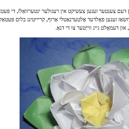
ון דעם צענטער זענען צעשיקט אין רעגולער ינטערוואַלז, די פּעטאַל
דזשאַז זענען פאָלדעד אָלטערנאַטלי אַרוף, קריייטינג בלום פּעטא
ן דעמאָלט גיינ ווייַטער צו די דנאָ.