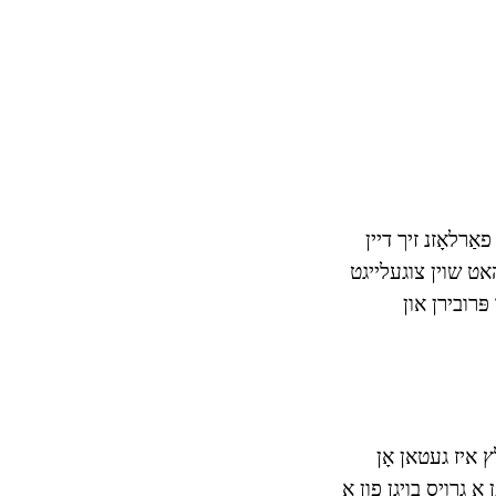
אַרלאָזנ זיך דיין
האט שוין צוגעלייגט
יר ווילן צו פּרובירן און
 איז געטאן אָן
מען אַ גרויס בויגן פון אַ