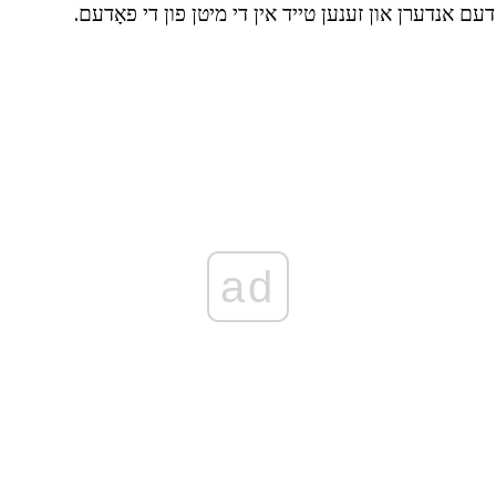
דעם אנדערן און זענען טייד אין די מיטן פון די פאָדעם.
ad