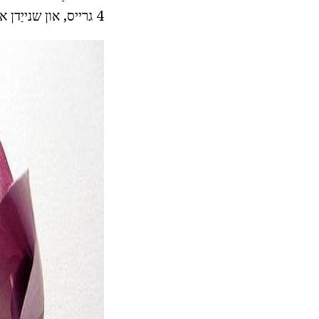
4 גרייס, און שנייַדן אויס אַ קוואַדראַט. איין קעסטל איז באקומען איז אַזאַ אַ כאַק.