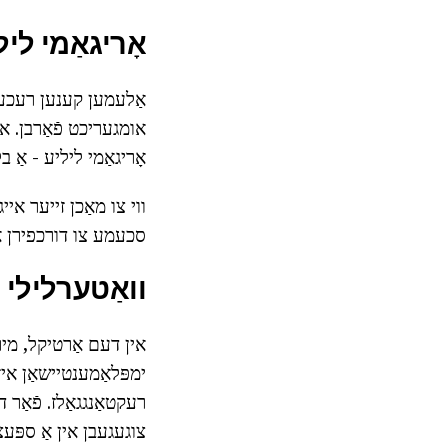
אָריגאַמי לי
אומגעריכט פֿאַרבן. אב
אָריגאַמי ליליע - אַ 
ווי צו מאַכן זייער איי
סכעמע צו דורכפירן א
וואַטערלילי 
אין דעם אַרטיקל, מיר 
ימפּלאַמענטיישאַן איז ג