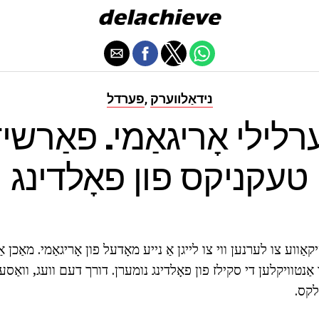
נידאַלווערק
פערדל
,
ערלילי אָריגאַמי. פאַרשי
טעקניקס פון פאָלדינג
ווע צו לערנען ווי צו לייגן אַ נייע מאָדעל פון אָריגאַמי. מאַכן אַ
ַנטוויקלען די סקילז פון פאָלדינג נומערן. דורך דעם וועג, וואַס
לקס.