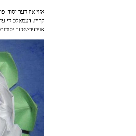
אַזוי איז דער יסוד. פ
קרייַז. דעמאָלט די ע
אויבערשטער יסודות, או