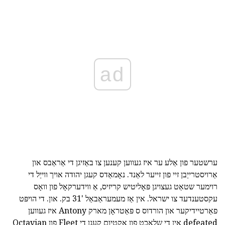
ad
ערשטער פון אַלע ער איז געווען קענען צו באַזיגן די אַראַבס און
אַרויסטרייַבן זיי פון זייער לאַנד. נאָמאַדס קעגן יהודה אויך ווייַל די
רוימער שטאַט געצויגן פּאָליטיש קריזיס, אַ ווידערקאָל פון וואָס
עקסטענדעד צו ישראל. אין אַז מעמעראַבאַל '31 בק. און. די הויפּט
פאַרטיידיקער און הורדוס ס פּאַטראָן מארק Antony איז געווען
defeated אין די שלאַכט פון אַקטיום קעגן די Fleet פון Octavian