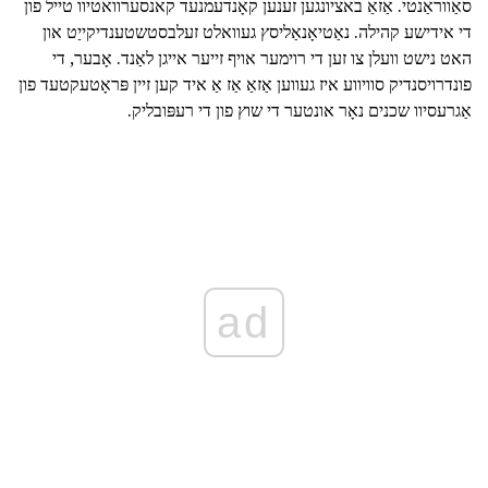
סאַווראַנטי. אַזאַ באציונגען זענען קאָנדעמנעד קאנסערוואטיוו טייל פון
די אידישע קהילה. נאַטיאָנאַליסץ געוואלט זעלבסטשטענדיקייַט און
האט נישט וועלן צו זען די רוימער אויף זייער אייגן לאַנד. אָבער, די
פונדרויסנדיק סוויווע איז געווען אַזאַ אַז אַ איד קען זיין פּראָטעקטעד פון
אַגרעסיוו שכנים נאָר אונטער די שוץ פון די רעפּובליק.
ad