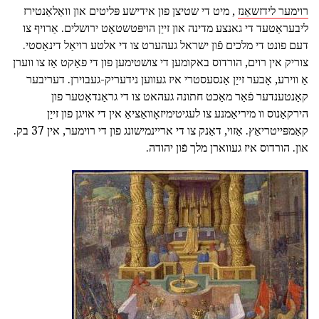
רוימער לידזשאַנז
, מיט די שטיצן פון אידישע פּליטים און וואַלאַנטירז
ליבעראַטעד די גאנצע מדינה און זייַן הויפּטשטאָט ירושלים. אַרויף צו
דעם פונט די מלכים פֿון ישראל געהערט צו די אלטע רויאַל דינאַסטי.
צוריק אין רוים, הורדוס באקומען די צושטימען פון די פאַקט אַז צו ווערן
אַ ווירע, אָבער זייַן אַנסעסטרי איז געווען נידעריק-געבוירן. דעריבער
קאַנטענדער פֿאַר מאַכט חתונה געהאט צו די גראַנדאָטער פון
הירקאַנוס וו מיריאַמנע צו לעגיטימיזאָוואַציאַ אין די אויגן פון זייַן
קאַמפּייטריאַץ. אַזוי, דאַנק צו די אריינמישונג פון די רוימער, אין 37 בק.
און. הורדוס איז געווארן מלך פֿון יהודה.