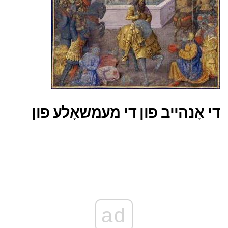
די אָנהייב פון די מעמשאָלע פון
ad