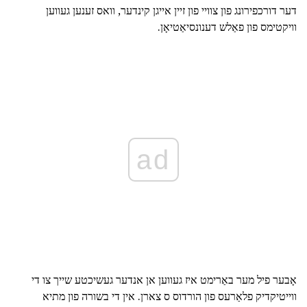
דער דורכפירונג פון צוויי פון זיין אייגן קינדער, וואס זענען געווען
וויקטימס פון פאַלש דענונסיאַטיאָן.
ad
אָבער פיל מער באַרימט איז געווען אן אנדער געשיכטע שייך צו די
ווייטיקדיק פלאַרעס פון הורדוס ס צארן. אין די בשורה פון מתיא