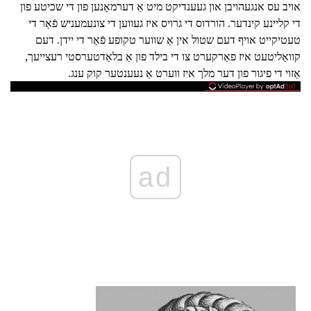
אויב עס אנגעהויבן און געענדיקט מיט אַ דערמאָנען פון די שכיטע פון
די קליינע קינדער. הורדוס די גרויס איז געווען די צונעמעניש פֿאַר די
טעטיקייט אויף דעם שטול אין אַ שווער טקופע פֿאַר די יידן. דעם
קוואַליטעט איז פאַרקערט צו די בילד פון אַ בלאַדטערסטי רעצייעך,
אַזוי די פיגור פון דער מלך איז ווערט אַ נעענטער קוק ענג.
ad