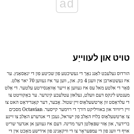
ad
טויט און לעווייַע
הורדוס געלעבט לאַנג נאָך די געשיכטע פון שכיטע פון די ינאַסאַנץ. ער
איז געשטארבן אין וועגן 4 בק. און., ווען ער איז געווען 70 יאר אַלט.
פֿאַר די אלטע מאל עס איז געווען אַ זייער אַוואַנסירטע עלטער. די אַלט
מענטש לינקס דעם וועלט, געלאזן עטלעכע קינדער. ער באַקוויטט צו
די עלדאַסט זון אַרטשעלאַוס זיין שטול. אָבער, דער קאַנדידאַט האט צו
זיין ריוויוד און באוויליקט דורך די רוימער קייסער. Octavian מסכים
צו אַרטשעלאַוס בלויז האַלב פון ישראל, געבן די אנדערע האַלב צו זיינע
ברידער, און אַזוי שפּאַלטן דער מדינה. דעם איז געווען אן אנדער שריט
אויף די וועג פון די עמפּעראָר צו די וויקאַנינג פון אידישע מאַכט אין די