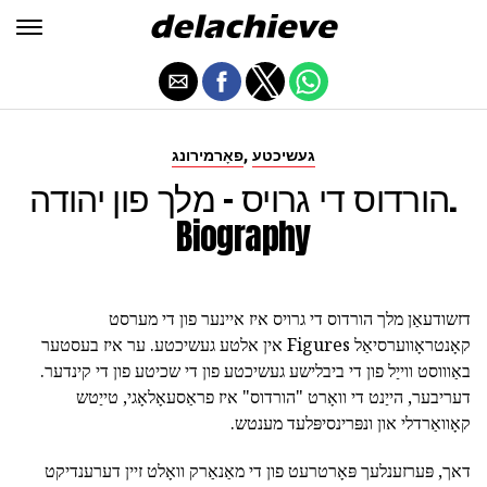
,
געשיכטע
פאָרמירונג
הורדוס די גרויס - מלך פון יהודה.
Biography
דזשודעאַן מלך הורדוס די גרויס איז איינער פון די מערסט
קאָנטראָווערסיאַל Figures אין אלטע געשיכטע. ער איז בעסטער
באַוווסט ווייַל פון די ביבלישע געשיכטע פון די שכיטע פון די קינדער.
דעריבער, הייַנט די וואָרט "הורדוס" איז פראַסעאָלאָגי, טייַטש
קאָוואַרדלי און ונפּרינסיפּלעד מענטש.
דאך, פּערזענלעך פּאָרטרעט פון די מאַנאַרק וואָלט זיין דערענדיקט