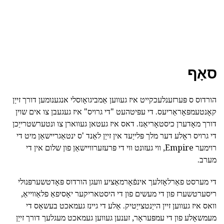
סאָף
הורדוס ס פּערזענלעכקייט איז געווען אַמביגואָוסלי אנגענומען דורך זייַן
קאָנטעמפּאָראַריעס. די עפּיטהעט "די גרויס" איז געגעבן צו אים שוין
דורך מאָדערן כיסטאָריאַנז. דאס איז געטאן געווארן צו ונטערשטרייַכן
די גרויס ראָלע דער מלך פּלייַעד אין זייַן לאַנד 'ס ינטאַגריישאַן מיט די
רוימער Empire, ווי געזונט ווי די פּרעזערוויישאַן פון שלום אין די
מערב.
די מערסט פאַרלאָזלעך אינפֿאָרמאַציע וועגן הורדוס פּאָדטשערפּנולי
ריסערטשערז פון די מעשים פון די היסטאריקער יאָסיפאַ פלאַווייאַ,
וואס איז געווען זיין הייַנטצייַטיק. אַלע די גיינז געמאכט בעשאַס די
מעמשאָלע פון די עמפּעראָר, זענען געווען געמאכט מעגלעך דורך זייַן