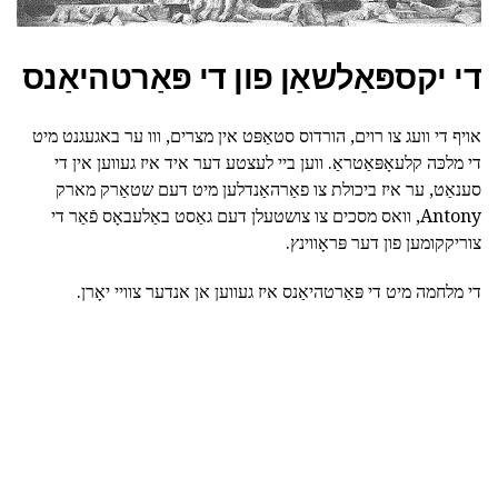
די יקספּאַלשאַן פון די פּאַרטהיאַנס
אויף די וועג צו רוים, הורדוס סטאַפּט אין מצרים, ווו ער באגעגנט מיט
די מלכּה קלעאָפּאַטראַ. ווען ביי לעצטע דער איד איז געווען אין די
סענאַט, ער איז ביכולת צו פאַרהאַנדלען מיט דעם שטאַרק מארק
Antony, וואס מסכים צו צושטעלן דעם גאַסט באַלעבאָס פֿאַר די
צוריקקומען פון דער פּראָווינץ.
די מלחמה מיט די פּאַרטהיאַנס איז געווען אן אנדער צוויי יאָרן.