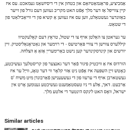
אַמביציע, פּראַגמאַטיזאַם און בטחון אין די דיסיזשאַנז געמאכט. עס איז
קיין צווייפל אַז דער מלך אָפֿט האט מקריב געווען דעם גורל פון זייער
באַזונדער געשטאַלט, ווען עס איז געווען אַ קשיא פון די ווייאַבילאַטי פון
די שטאַט.
ער געראטן צו האַלטן אויף צו די שטול, טראָץ דעם קאָלעקטיוו
קיללערס צווישן די צוויי פּאַרטיעס - די רוימער און נאַטיאָנאַליסטיק. זיין
יורשים און קינדסקינדער קען נישט באַרימערייַ אַזאַ אַ הצלחה.
הורדוס איז אַ וויכטיק פיגור פֿאַר דער גאנצער פון קריסטלעך געשיכטע,
כאָטש זייַן השפּעה איז אָפֿט ניט אַזוי קלאָר ווי דער טאָג, ווייַל ער איז
געשטארבן אויף די ערעוו פון די געשעענישן פֿאַרבונדן מיט משיח 'ס
אַרבעט. דאך, אַלע די ניו טעסטאַמענט געשיכטע גענומען אָרט אין
ישראל, וואָס האט לינקס הינטער די אלטע מלך.
Similar articles