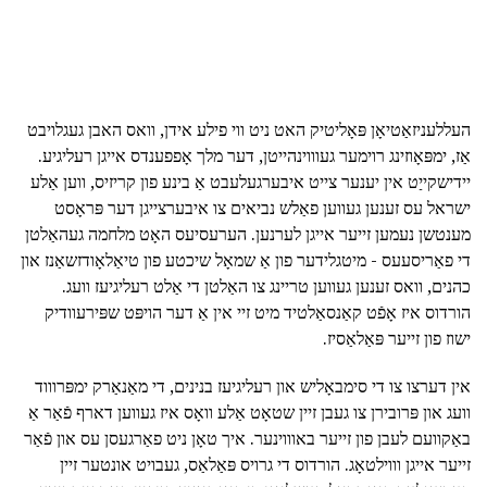
העללעניזאַטיאָן פּאָליטיק האט ניט ווי פילע אידן, וואס האבן געגלויבט
אַז, ימפּאָוזינג רוימער געוווינהייטן, דער מלך אָפפענדס אייגן רעליגיע.
יידישקייַט אין יענער צייט איבערגעלעבט אַ בינע פון קריזיס, ווען אַלע
ישראל עס זענען געווען פאַלש נביאים צו איבערצייגן דער פּראָסט
מענטשן נעמען זייער אייגן לערנען. הערעסיעס האָט מלחמה געהאַלטן
די פאַריסעעס - מיטגלידער פון אַ שמאָל שיכטע פון טיאַלאָודזשאַנז און
כהנים, וואס זענען געווען טריינג צו האַלטן די אַלט רעליגיעז וועג.
הורדוס איז אָפֿט קאַנסאַלטיד מיט זיי אין אַ דער הויפּט שפּירעוודיק
ישוז פון זייער פּאַלאַסיז.
אין דערצו צו די סימבאָליש און רעליגיעז בנינים, די מאַנאַרק ימפּרוווד
וועג און פּרובירן צו געבן זיין שטאָט אַלע וואָס איז געווען דארף פֿאַר אַ
באַקוועם לעבן פון זייער באוווינער. איך טאָן ניט פאַרגעסן עס און פֿאַר
זייער אייגן וווילטאָג. הורדוס די גרויס פּאַלאַס, געבויט אונטער זיין