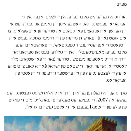
מערב.
הורדוס איז געווען ניט מקבר געווען אין ירושלים, אָבער אין די
העראָדיאָן פעסטונג, וואס האט געהייסן זיין נאָמען און געגרינדעט אין
זייַן הערשן. אָרגאַניזאַציע פאַרקנאַסט אין טרויער זון אַרטשעלאַוס. צו
אים קומט נאָך פֿון פאַרשידן מדינות פון די רוימער מלוכה. געסט אידן
וויטנאַסט די אַנפּרעסידענטיד ספּעקטאַקל. די פאַרשטאָרבן זענען
מקבר געווען מאַגניפיסענטלי - אין די גאָלדען בעט און סעראַונדאַד
דורך אַ גרויס מאַסע פון מענטשן. טרויער פֿאַר די פאַרשטאָרבן מלך
לאַסטיד אן אנדער וואָך. די שטאַט פון ישראל פֿאַר אַ לאַנג צייַט צו זען
אַוועק די לעצטע נסיעה פון זייַן ערשטער ווירע פון די דינאַסטי פון
העראָדיאַס.
מלך ס קבר איז געפֿונען געוואָרן דורך אַרקיאַלאַדזשיסס לעצטנס. דעם
געשען אין 2007. די געפינען עס מעגלעך צו פאַרגלייַכן מיט די פאַקט
פון פילע פון די Facts געגעבן אין די אלטע געשריבן קוואלן.