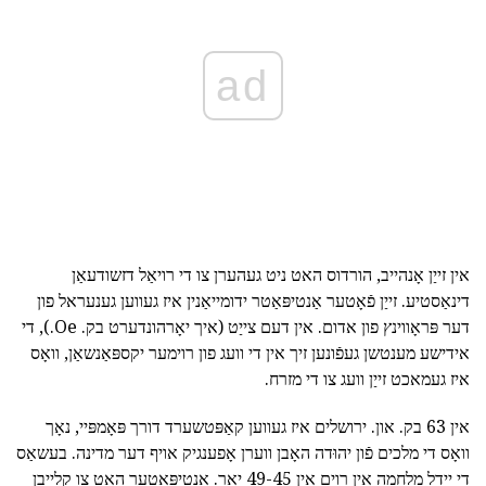
ad
אין זייַן אָנהייב, הורדוס האט ניט געהערן צו די רויאַל דזשודעאַן
דינאַסטיע. זייַן פֿאָטער אַנטיפּאַטר ידומייאַנין איז געווען גענעראל פון
דער פּראָווינץ פון אדום. אין דעם צייַט (איך יאָרהונדערט בק. Oe.), די
אידישע מענטשן געפֿונען זיך אין די וועג פון רוימער יקספּאַנשאַן, וואָס
איז געמאכט זייַן וועג צו די מזרח.
אין 63 בק. און. ירושלים איז געווען קאַפּטשערד דורך פּאָמפּיי, נאָך
וואָס די מלכים פֿון יהוּדה האָבן ווערן אָפענגיק אויף דער מדינה. בעשאַס
די יידל מלחמה אין רוים אין 49-45 יאר. אַנטיפּאַטער האט צו קלייַבן