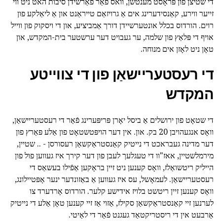
די שטיצן פון פּראָסט מענטשן, וואס פֿאַר פאַרשידן סיבות האט ניט ווי
זייער ווירע, קאַנסידערינג אים אַ גרויזאַם טייראַנט און אַ ליאַלקע פון
רוים. הורדוס בכלל אונטערשיידן דורך אַמביציע, און די ויסקוק פון ווייל
אויף די פּלאַץ פון שלמה, ער געבויט דער ערשטער בית-המקדש, און
טאָן ניט לאָזן אים מנוחה.
די רעסטעריישאַן פון די צווייטע
המקדש
די שטאָט פון ירושלים אַ ביסל יאָרן פּריפּערינג פֿאַר די רעסטעריישאַן,
וואָס אנגעהויבן 20 בק. און. אין דער הויפּטשטאָט פון אַלע פּאַרץ פון
דער מדינה געבראכט די נייטיק קאַנסטראַקשאַן רעסורסן - .. שטיין,
מירמלשטיין, אאז"וו די טעגלעך לעבן פון דער קירך איז געווען פול פון
הייליק ריטשואַלז, וואָס קענען ניט זיין בראָקען אַפֿילו בעשאַס די
רעסטעריישאַן. לעמאָשל, עס איז געווען אַ באַזונדער ינער אָפּטיילונג,
וואָס קענען זיין ריטשט בלויז אידישע קלער. הורדוס אָרדערד צו
לערנען זיי קאַנסטראַקשאַן סקילז, אַזוי אַז זיי קענען טאָן אַלע די נייטיק
אַרבעט אין די ריסטריקטאַד געגנט פֿאַר די לאַיטי.