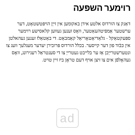
רוימער השפּעה
דאַנק צו הורדוס אלטע אידן באקומען אין זייַן הויפּטשטאָט, דער
ערשטער אַמפיטהעאַטער, וואָס זענען געווען קלאסישע רוימער
ספּעקטאַקל - גלאַדיאַטאָריאַל קאַמבאַט. די באַטאַלז זענען געהאלטן
אין כּבֿוד פון דער קייסער. בכלל הורדוס פּרובירן יעדער מעגלעך וועג צו
ונטערשטרייַכן אַז ער בלייבט געטרייַ צו די סענטראַל רעגירונג, וואָס
געהאָלפֿן אים צו זיצן אויף דעם טראָן ביז זיין טויט.
ad