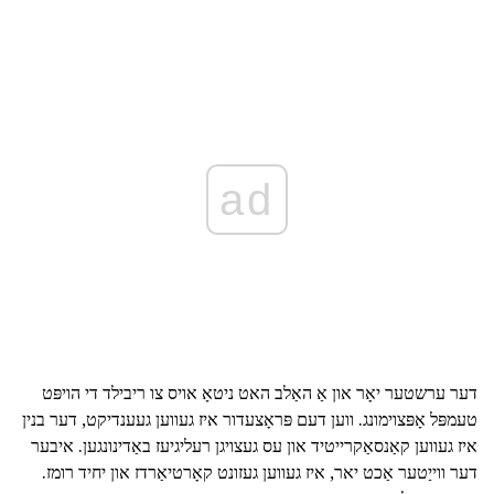
ad
דער ערשטער יאָר און אַ האַלב האט ניטאָ אויס צו ריבילד די הויפּט
טעמפּל אָפּצוימונג. ווען דעם פּראָצעדור איז געווען געענדיקט, דער בנין
איז געווען קאַנסאַקרייטיד און עס געצויגן רעליגיעז באַדינונגען. איבער
דער ווייַטער אַכט יאר, איז געווען געזונט קאָרטיאַרדז און יחיד רומז.