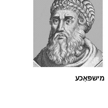
מישפּאָכע