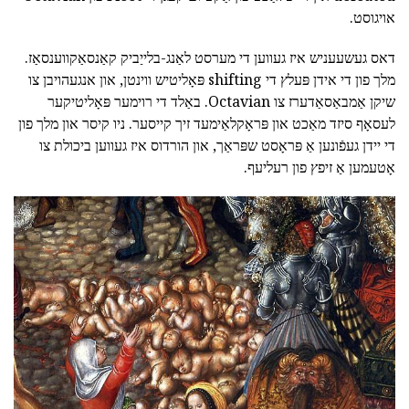
אויגוסט.
דאס געשעעניש איז געווען די מערסט לאַנג-בלייַביק קאַנסאַקווענסאַז.
מלך פון די אידן פּעלץ די shifting פּאָליטיש ווינטן, און אנגעהויבן צו
שיקן אַמבאַסאַדערז צו Octavian. באַלד די רוימער פּאָליטיקער
לעסאָף סיזד מאַכט און פּראָקלאַימעד זיך קייסער. ניו קיסר און מלך פון
די יידן געפֿונען אַ פּראָסט שפּראַך, און הורדוס איז געווען ביכולת צו
אָטעמען אַ זיפץ פון רעליעף.