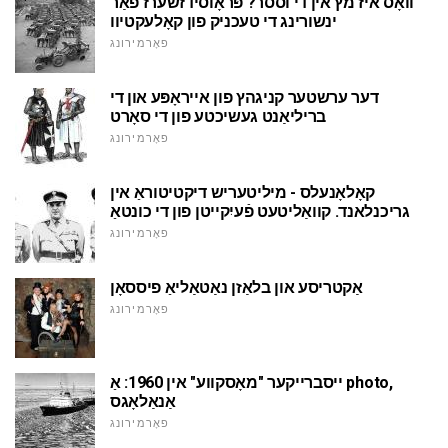
וואָס איז מץ אין די וססר? פּראָוסידזשערז פֿאַר
ינשורינג די טעכניק פון קאָלעקטיוו
פאָרמירונג
דער ערשטער קניגהץ פון אייראָפּע און די
בריליאַנט געשיכטע פון די סאָרט
פאָרמירונג
קאָלאָנעלס - מיליטעריש דיקטיטוראַ אין
גריכנלאנד. קוואַליטעט פֿעיִקייטן פון די כונטאַ
פאָרמירונג
אַקטריסע און בלאַזן נאַטאַליאַ פיססאָן
פאָרמירונג
ייסברייקער "מאָסקווע" אין 1960: אַ photo,
אַנאַלאָגס
פאָרמירונג