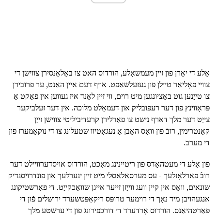
אַלע די יאָרן פון זיין מעמשאָלע, הורדוס האט צו באַלאַנסירן צווישן די
צוויי פּאָליאַר טיילן פון געזעלשאַפט. אויף דעם איין האַנט, ער פּרובירן
צו טייַנען גוט באַציונגען מיט רוים, ווי זיין לאַנד איז געווען אין פאַקט אַ
פּראָווינץ פון דער רעפּובליק און דעמאָלט מלוכה. אין דער זעלביקער
צייַט דער מלך דארף נישט צו פאַרלירן קרעדיביליטי צווישן זייַן
קאַנטרימין, רובֿ פון וואָס האָבן אַ נעגאַטיוו שטעלונג צו די נוקאַמערז פון
די מערב.
פון אַלע די מעטהאָדס פון ריטיינינג מאַכט, הורדוס אויסדערוויילט דער
רובֿ פאַרלאָזלעך - עס מערסאַלאַסלי מיט זייַן ינערלעך און פונדרויסנדיק
שונאים, וואָס אין קיין וועג ווייַזן זייער אייגן שוואַכקייַט. די פאַרשטיקונג
אנגעהויבן מיד נאָך די רוימער טרופּס ריקאַפּטשערד ירושלים פֿון די
פּאַרטהיאַנס. הורדוס אָרדערד די דורכפירונג פון די ערשטע מלך