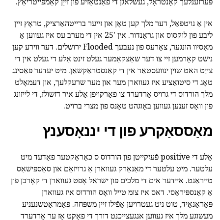
פּערזענלעך קאָנטראָל, געשלאגן די פאַנטאַזיע פון זייַן קאַמפּייטריאַץ.
אין אַ נויטפאַל, דער מלך קען טאָן און זייער ברייטהאַרציק, טראָץ זיין
ליבע פון לוקסוס און גראַנדור. אין '25 אין די מערב עס איז געווען אַ
מאַסיוו הונגער, צאָרעס פון נעבעך Flooded ירושלים. דער ווירע קען
נישט קאָרמען זיי צו דער שאַצקאַמער געלט זינט אַלע די געלט אין די
צייַט האט שוין ינוועסטאַד אין די קאַנסטראַקשאַן. מיט יעדער פּאַסינג
טאָג די סיטואַציע איז געווארן מער און מער שרעקלעך, און דעמאָלט
מלך הורדוס די גרויס אָרדערד צו פאַרקויפן אַלע איר דזשולז, די לייזונג
פון וואָס זענען געווען באָוגהט טאָנס פון מצרי ברויט.
מאַססאַקרע פון די יננאָסענץ
אַלע די positive פֿעיִקייטן פון הורדוס ס כאַראַקטער פאַדעד מיט
עלטער. מיט עלטער די מאַנאַרק געווארן אַ גרויזאַם און סאַספּישאַס
טייראַנט. איידער אים די מלכים פֿון ישראל אָפֿט געווארן די קאָרבן פון
אַ קאַנספּיראַסי. דאס איז צומ טייל וואָס הורדוס איז געווארן
פּאַראַנאָיד, טוט ניט געטרויען אַפֿילו זיין משפּחה. פּאָמראַטשנעניע
מעשוגע מלך איז געווען אנגעצייכנט דורך די פאַקט אַז ער אָרדערד