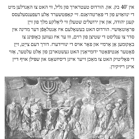
אין '40 בק. און. הורדוס טעטרארך פון גליל, ווי האט צו האַנדלען מיט
די ינוואַזיע פון די פּאַרטהיאַנס. זיי קאַפּטשערד אַלע דעפענסעלעסס
קעגן יהודה, און אין ירושלים שטעלן ווי ליאַלקע מלך פון זייַן
פּראָוטאַזשיי. הורדוס האט בעשאָלעם איז אַנטלאָפֿן דער מדינה אין
סדר צו ענליסט די שטיצן פון רוים, ווו ער איז געווען כאָופּינג צו
באַקומען אַן אַרמיי און פאָר אויס די ינוויידערז. דורך דעם צייַט, זייַן
פֿאָטער אַנטיפּאַטר ידומייאַנין האט געשטארבן פון אַלט עלטער, אַזוי
די פּאָליטיק האט צו מאַכן זייער אייגן דיסיזשאַנז און שפּילן אויף דיין
אייגן ריזיקירן.