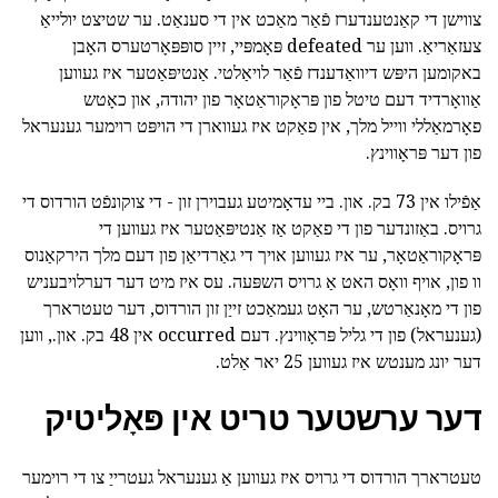
צווישן די קאַנטענדערז פֿאַר מאַכט אין די סענאַט. ער שטיצט יולייאַ
צעזאַריאַ. ווען ער defeated פּאָמפּיי, זיין סופּפּאָרטערס האָבן
באקומען היפּש דיוואַדענדז פֿאַר לויאַלטי. אַנטיפּאַטער איז געווען
אַוואָרדיד דעם טיטל פון פּראָקוראַטאָר פון יהודה, און כאָטש
פאָרמאַללי ווייל מלך, אין פאַקט איז געווארן די הויפּט רוימער גענעראל
פון דער פּראָווינץ.
אַפֿילו אין 73 בק. און. ביי עדאָמיטע געבוירן זון - די צוקונפֿט הורדוס די
גרויס. באַזונדער פון די פאַקט אַז אַנטיפּאַטער איז געווען די
פּראָקוראַטאָר, ער איז געווען אויך די גאַרדיאַן פון דעם מלך הירקאַנוס
וו פון, אויף וואָס האט אַ גרויס השפּעה. עס איז מיט דער דערלויבעניש
פון די מאָנאַרטש, ער האָט געמאַכט זייַן זון הורדוס, דער טעטרארך
(גענעראל) פון די גליל פּראָווינץ. דעם occurred אין 48 בק. און., ווען
דער יונג מענטש איז געווען 25 יאר אַלט.
דער ערשטער טריט אין פּאָליטיק
טעטרארך הורדוס די גרויס איז געווען אַ גענעראל געטרייַ צו די רוימער