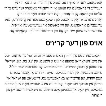
אַנטיגאָנוס, לאַנדיד אויף דעם שטול פון די ינוויידערז. פֿאַר די נייַ
רעגירונג די פּראָבלעם איז געווען אַז די דיפּאָוזד מאַנאַרק געהערט צו די
אלטע האַסמאָנעאַן דינאַסטי, וואָס רולד יהודה פֿאַר איבער אַ
יאָרהונדערט. טראָץ פּראַטעס פֿון דיסקאָנטענטעד אידן, הורדוס, האט
ער געבליבן אַדאַמאַנט, און זיין באַשלוס איז געווען שטעלן אין פיר.
אנטיאכיע צוזאמען מיט דאַזאַנז פון דערנענטערנ זיך עקסאַקיוטאַד.
אויס פון דער קריזיס
די לאַנג געשיכטע פון די יידן האט שטענדיק געווען פול פון טראַגעדיעס
און נויט. העראָדיאַן טקופע איז ניט אַ ויסנעם. אין '31 בק. און. ישראל
איז געווען אַ דעוואַסטייטינג ערדציטערניש אַז געהרגעט מער ווי 30
טויזנט מענטשן. אין דער זעלביקער צייַט די דרום אַראַבער שבטים
קעגן יהודה, און פּרובירן צו באַראַבעווען עס. די שטאַט פון ישראל איז
געווען אין נעבעך צושטאַנד, אָבער עס איז שטענדיק פאַרנומען הורדוס
געהאלטן זיין קאָפּ און גענומען אַלע מיטלען צו מינאַמייז די שעדיקן פון
די צרות.