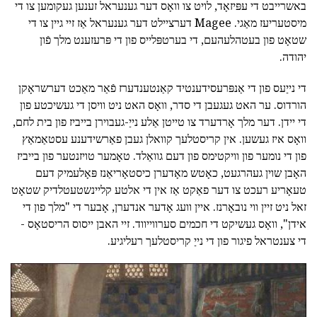
באשרייבט די עפּיזאָד, לויט צו וואָס דער גענעראל זענען געקומען צו די
מיסטעריעז מאַגי. Magee דערציילט דער גענעראל אַז זיי גיין צו די
שטאָט פון בעטהלעהעם, די בערטפּלייס פון די פּרעזענט מלך פֿון
יהודה.
די נייַעס פון די אַנפּרעסידענטיד קאַנטענדערז פֿאַר מאַכט דערשראָקן
הורדוס. ער האט געגעבן די סדר, וואָס האט ניט וויסן די געשיכטע פון
די יידן. דער מלך אָרדערד צו טייטן אַלע נייַ-געבוירן בייביז פון בית לחם,
וואָס איז געשען. אין קריסטלעך קוואלן געבן פאַרשידענע עסטאַמאַץ
פון די נומער פון וויקטימס פון דעם גוואַלד. טאָמער טויזנטער פון בייביז
האָבן שוין געהרגעט, כאָטש מאָדערן כיסטאָריאַנז פּאָלעמיק דעם
טעאָריע רעכט צו דער פאַקט אַז אין די אלטע קליינשטעטלדיק שטאָט
זאל ניט זיין ווי נובאָרנז. איין וועג אָדער אנדערן, אָבער די "מלך פון די
אידן", וואָס געשיקט די חכמים סערווייווד. זיי האבן ייסוס הריסטאָס -
די צענטראל פיגור פון די נייַ קריסטלעך רעליגיע.