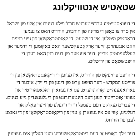
שטאָטיש אַנטוויקלונג
די דעוואַסטייטינג ערדציטערניש חרובֿ פילע בנינים אין אַלע פון ישראל.
אין סדר צו כאַפּן די מדינה פון חורבות, הורדוס האט צו נעמען
דראַסטיק מיטלען. אין די שטעט, די קאַנסטראַקשאַן פון נייע בנינים
האט אנגעהויבן. זייער אַרקאַטעקטשער האט באקומען די רוימער און
העללעניסטיק טרייץ. דער צענטער פון דעם בנין האט ווערן די
הויפּטשטאָט פון ירושלים.
די הויפּט פּרויעקט פון הורדוס, איז געווען די ריקאַנסטראַקשאַן פון די
צווייטע המקדש - דער הויפּט אָרט פון דינען פון די יידן. איבער די
פאַרגאַנגענהייַט יאָרהונדערט, עס איז געווארן דאַלאַפּאַדייטיד און
געווען אַוטדייטיד קעגן דעם הינטערגרונט פון די גלענצנדיק נייע בנינים.
די עברים געקוקט דעם טעמפּל ווי די וויגעלע פון זייער פאָלק און
רעליגיע, אַזוי עס איז געווארן אַ ענין פון ריקאַנסטראַקשאַן פון די גאנצע
לעבן פון הורדוס.
דער מלך כאָופּט אַז דעם ריסטראַקטשערינג וועט העלפן אים געווינען