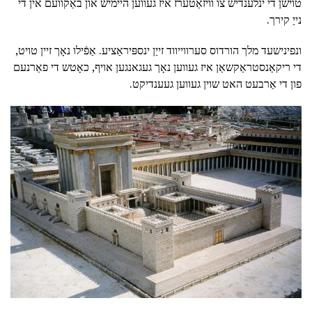
טוישן די ינלענדיש צו וויזאַטערז איז געווען היימיש און באַקוועם אין די
נייַ קירך.
ונפינישעד מלך הורדוס סערווייווד זייַן ינספּיראַציע. אַפֿילו נאָך זיין טויט,
די ריקאַנסטראַקשאַן איז געווען נאָך געגאנגען אויף, כאָטש די פאַרנעם
פון די אַרבעט האט שוין געווען געענדיקט.