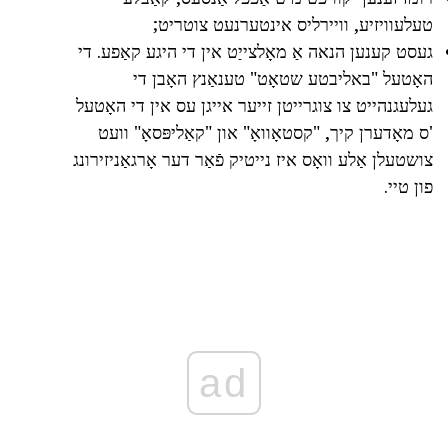
טעלעוויזיע, וויירליס אינטערנעט צוטריט;
געסט קענען הנאה אַ מאָלצייַט אין די היגע קאַפע. די
האָטעל "באליבטע שטאָט" טענאַנץ האָבן די
געלעגנהייט צו צוגרייטן זייער אייגן עס אין די האָטעל
'ס מאָדערן קיך, "קסטאָוואָ" און "קאַליפּסאָ" וועט
צושטעלן אַלע וואָס איז נייטיק פֿאַר דער אָרגאַניזירונג
פון טיי.
ad