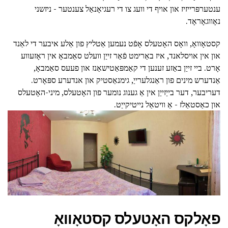
ענטערפּרייזיז און אויף די וועג צו די רעגיאָנאַל צענטער - ניזשני
נאָווגאָראָד.
קסטאָוואָ, וואָס האָטעלס אָפֿט נעמען אַטליץ פון אַלע איבער די לאַנד
און אין אויסלאנד, איז באַרימט פֿאַר זייַן וועלט סאַמבאָ אין ראָזעווע
אָרט. ביי זייַן באַזע זענען די קאַמפּאַטישאַנז און פעעס סאַמבאָ,
אַנדערש מינים פון ראַנגלערייַ, גימנאַסטיק און אנדערע ספּאָרט.
דעריבער, דער בייַזייַן אין אַ גענוג נומער פון האָטעלס, מיני-האָטעלס
און כאַסטאַלז - אַ וויטאַל נייטיקייַט.
פאָלקס האָטעלס קסטאָוואָ