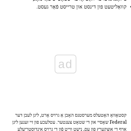
קוואַליטעט פון דינסט און טרייסט פֿאַר געסט.
ad
קסטאָוואָ האָטעלס מערסטנס האָבן אַ גרויס אָרט, ליגן לעבן דער
Federal שאָסיי און די שטאָט צענטער. עטלעכע פון זיי זענען ליגן
אויף די אַוצקערץ פון עס, נישט ווייַט פֿון די גרויס אינדוסטריעלע