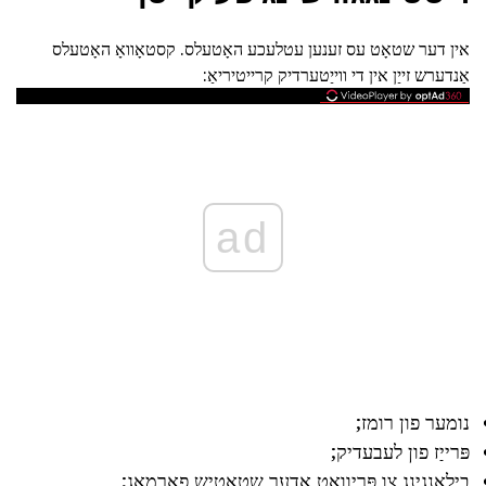
אין דער שטאָט עס זענען עטלעכע האָטעלס. קסטאָוואָ האָטעלס
אַנדערש זייַן אין די ווייַטערדיק קרייטיריאַ:
ad
נומער פון רומז;
פּרייַז פון לעבעדיק;
בילאָנגינג צו פּריוואַט אָדער שטאָטיש פאַרמאָג;