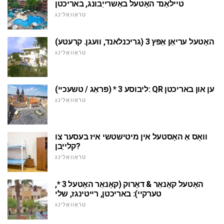
טיילאַנד האָטעל באַשרייַבונג, באריכטן
טראַוואַלינג
האָטעל עריאַן אַפּץ 3 (גריכנלאנד, וועגן. קרעטע)
טראַוואַלינג
ליבוסע 3 * (פּראַג / טשעכיי): QR ען און באריכטן
טראַוואַלינג
וואָס אַ האָסטעל אין מיטישטשי איז בעסער צו
קלייַבן?
טראַוואַלינג
האָטעל קאָנאַר & דאָרוק (קאָנאַר האָטעל 3 *,
טערקיי): באריכטן, רייטינגז, שלי
טראַוואַלינג