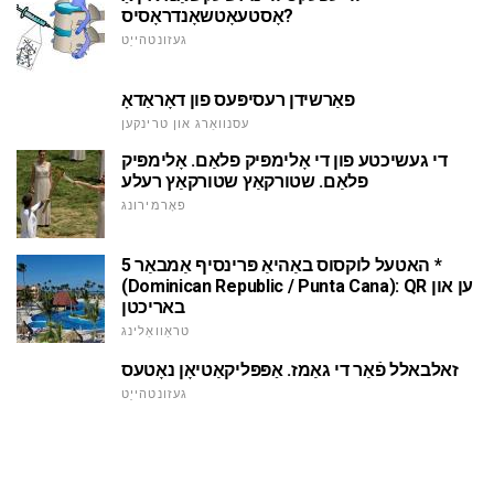
אָסטעאָטשאָנדראָסיס?
געזונטהייַט
פאַרשידן רעסיפּעס פון דאָראַדאָ
עסנוואַרג און טרינקען
די געשיכטע פון די אָלימפּיק פלאַם. אָלימפּיק
פלאַם. שטורקאַץ שטורקאַץ רעלע
פאָרמירונג
האטעל לוקסוס באַהיאַ פּרינסיף אַמבאַר 5 *
(Dominican Republic / Punta Cana): QR ען און
באריכטן
טראַוואַלינג
זאלבאלל פֿאַר די גאַמז. אַפּפּליקאַטיאָן נאָטעס
געזונטהייַט