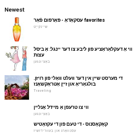
Newest
עסקאַדאַ - פּאַרפום פֿאַר favorites
שיינקייַט
ווי אַ דעקלאַראַציע פון ליבע צו דער יינגל: אַ ביסל
עצות
באַציונגען
די מערסט שיין אין דער וועלט וואַלי פון רויזן.
בולגאַריאַ און זייַן אַטראַקשאַנז
Traveling
ווי צו טרעפן אַ מיידל אָנליין
באַציונגען
קאָקאָסנוס - די טעם פון די עקזאָטיש
עסנוואַרג און בעוורידזשיז