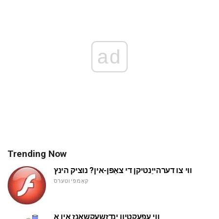
ad
Trending Now
ווי צו דערהייַנטיקן די צאַפּן-אין? נוציק הינץ
קאָמפּיוטערס
ווי עפעקטיוו ינדזשעקשאַנז אין אַ