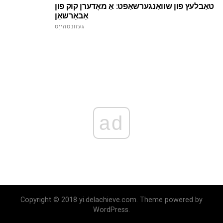
טאַבלעץ פון שוואַנגערשאַפט: אַ מאָדערן קוק פון
אַבאָרשאַן
געזונטהייַט
ad
Copyright © 2018 yi.delachieve.com. Theme powered by
WordPress.