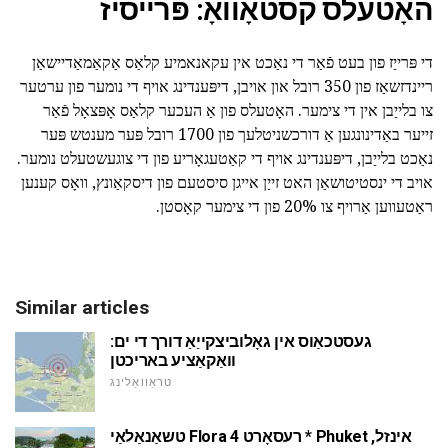
האָטעלס קסטאָוואָ: פּרייסיז
די פּרייַז פון בעט פֿאַר די נאַכט אין עקאנאמיע קלאַס אַקאַמאַדיישאַן
ריינדזשאַז פון 350 רובל און אויבן, דיפּענדינג אויף די נומער פון ערטער
צו בלייַבן אין די צימער. האָטעלס פון אַ העכער קלאַס אָפּצאָל פֿאַר
זייער באַדינונגען אַ דורכשניטלעך פון 1700 רובל פּער מענטש פּער
נאַכט בלייַבן, דיפּענדינג אויף די קאַטעגאָריע פון די צוגעשטעלט נומער.
אויב די ינסטיטושאַן האט זייַן אייגן סיסטעם פון דיסקאַונץ, וואָס קענען
ראַטעווען אַרויף צו 20% פון די צימער קאָסטן.
Similar articles
געסטכאַוס אין גאָלוביצקייַאַ דורך די ים:
וואַקאַציע באריכטן
טראַוואַלינג
טשאַנאַלאַי Flora רעסאָרט 4 * Phuket אינזל,