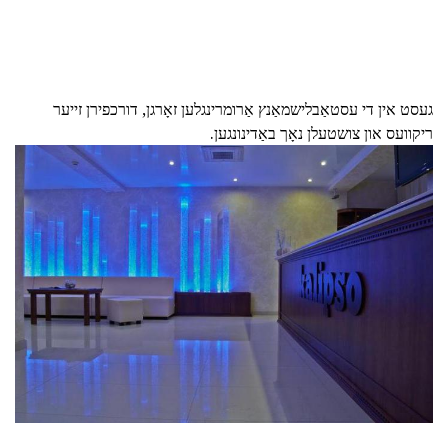
געסט אין די עסטאַבלישמאַנץ אַרומרינגלען זאָרגן, דורכפירן זייער
ריקוועס און צושטעלן נאָך באַדינונגען.