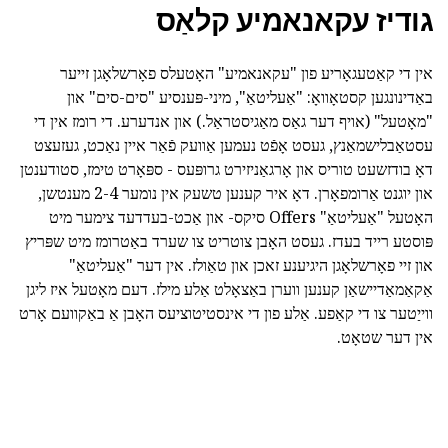
גודיז עקאנאמיע קלאַס
אין די קאַטעגאָריע פון "עקאנאמיע" האָטעלס פאָרשלאָגן זייער
באַדינונגען קסטאָוואָ: "אַעליטאַ", מיני-פּענסיע "סים-סים" און
"מאָטעל" (אויף דער גאַס מאַגיסטראַל.) און אנדערע. די רומז אין די
עסטאַבלישמאַנץ, געסט אָפֿט נעמען אַוועק פֿאַר איין נאַכט, געזעצט
דאָ בודזשעט טוריס און אָרגאַניזירט גרופּעס - ספּאָרט טימז, סטודענטן
און יוגנט אַרומפאָרן. דאָ איר קענען טשעק אין נומער 2-4 מענטשן,
האָטעל "אַעליטאַ" Offers סיקס- און אַכט-בעדדעד צימער מיט
פּוסטע רייד בעדז. געסט האָבן צוטריט צו שערד באַטרומז מיט שפּריץ
און זיי פאָרשלאָגן היגיענע זאכן און טאַולז. אין דער "אַעליטאַ"
אַקאַמאַדיישאַן קענען ווערן באַצאָלט אַלע מילז. דעם מאָטעל איז ליגן
ווייַטער צו די קאַפע. אַלע פון די אינסטיטוציעס האָבן אַ באַקוועם אָרט
אין דער שטאָט.