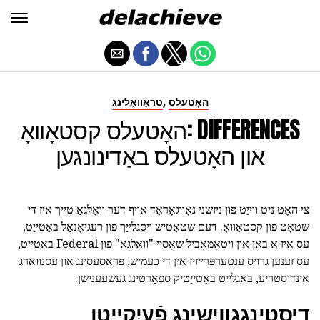
,
האָטעלס
טראַוואַלינג
האָטעלס קסטאָוואָ: DIFFERENCES
און האָטעלס באַדינונגען
צי האָט ניט ווייַט פֿון ניזשני נאָווגאָראָד אויף דער וואָלגאַ טייך איז די
שטאָט פון קסטאָוואָ. דעם שטאָטיש ויסגלייַך פון רעגיאָנאַל באַטייַט,
עס איז אַ באַן און ויטאָמאָביל שאָסיי "וואָלגאַ" פון Federal באַטייַט,
עס זענען גרויס ענטערפּרייזיז אין די כעמיש, פּראַסעסינג און עסנוואַרג
אינדוסטריע, באגלייט באַטייַטיק ספּאָרטינג געשעענישן.
דיסטינגגווישינג פֿעיִקייטן