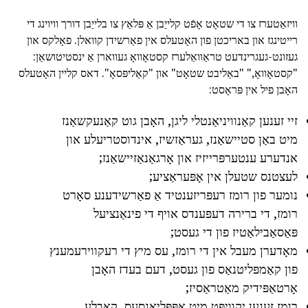
וויזאַטערז צו די שטאָט אָפֿט קלייַבן אַ פּלאַץ צו בלייַבן דורך וויוינג די
רייטינגז און באריכטן פון האָטעלס אין פאַרשידן קוואלן. פאָלקס און
געזונט-געגרינדעט טראַוואַלערז קסטאָוואָ געווארן אַ ינסטיטושאַן:
"קסטאָוואָ," "באַליבט שטאָט" און "קאַליפּסאָ". דאס קליין האָטעלס
האָבן פיל אין פּראָסט:
זיי זענען קאַנוויניאַנטלי ליגן, האָבן גוט קאַנעקשאַנז
מיט באַן סטיישאַנז, געראַזשיז, אינדוסטריעלע און
אנדערע ענטערפּרייזיז און אָרגאַנאַזיישאַנז;
לעצטנס שטעלן אין אָפּעראַציע;
נומער פון רומז רעפּריזענטיד אַ פאַרשידענע סאָרט
רומז, די ברירה דעפּענדס אויף די פינאַנציעל
פּאַסאַבילאַטיז פון די געסט;
מאָדערן מעבל אין די רומז, עס מיץ די רעקווירעמענץ
פון קאַמפּליטנאַס פון געסט, דעם בעדז האָבן
אָרטאַפּידיק מאַטראַסיז;
רומז זענען יקוויפּט מיט אַפּפּליאַנסעס, קאַבלע