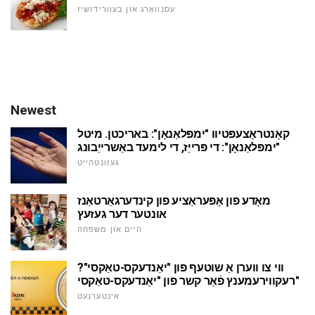
עסנוואַרג און בעוורידזשיז
Newest
קאָנטראַצעפּטיוו "ימפּלאַנאָן": באריכטן. מיטל
"ימפּלאַנאָן": די פּרייַז, די לימעד באַשרייַבונג
געזונטהייַט
מאָדע פון אָפּעראַציע פון קינדערגאַרטאַנז
אונטער דער געזעץ
היים און משפּחה
ווי צו ווערן אַ שוטעף פון "יאַנדעקס-טאַקסי"?
רעקווירעמענץ פֿאַר קשר פון "יאַנדעקס-טאַקסי"
אינטערנעט