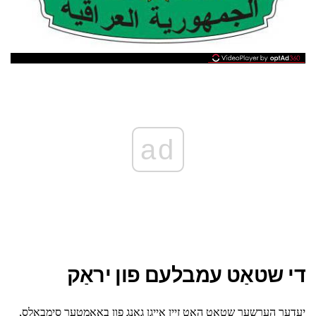
ad
די שטאַט עמבלעם פון יראַק
יעדער הערשער שטאַט האט זייַן אייגן גאַנג פון באַאַמטער סימבאָלס,