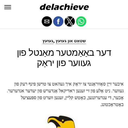
,
שטאַט און געזעץ
געזעץ
דער באַאַמטער מאַנטל פון
געווער פון יראַק
איבער זייַן סאַווראַנטי צו יראַק איך געהאט צו טוישן פינף רעק פון
געווער. ניט אַלע פון זיי זענען ראדיקאל אַנדערש פון יעדער אנדערער.
אָבער, די ענדערונגען, כאָטש קליין, זענען ווערט פון ספּעציעל
באַטראַכטונג.