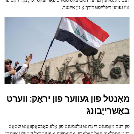
איז געווען ריפּלייסט דורך אַ נייַ איינער.
מאַנטל פון געווער פון יראַק: ווערט
באַשרייַבונג
פון דעם מאָמענט די גרונט עלעמענט פון אַלע סאַבסאַקוואַנט שטאַט
וועט עמבלאַמז יגאַל סאַלאַדין, אַקיאַפּייינג אַ צענטראל שטעלע אויף די