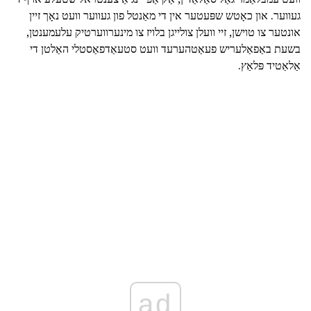
געווער. און כאָטש שפּעטער אין די מאַנטל פון געווער וועט נאָך זיין
אונטער צו טוישן, זיי וועלן צולייגן בלויז צו מינערווערטיק עלעמענטן,
בשעת באַפאַלעריש פעאַטהערעד וועט סטעאַדפאַסטלי האַלטן די
אַלאַטיד פּלאַץ.
ad