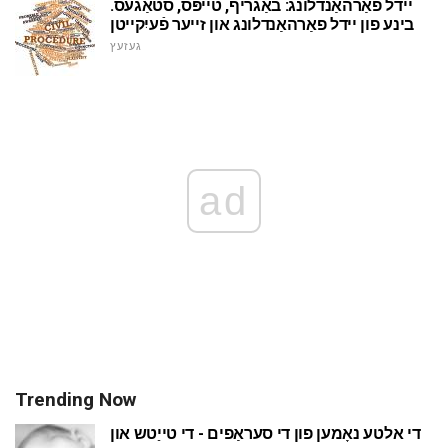
יידל פאַרהאַנדלונג: באַגריף, טייפּס, סטאַגעס.
בינע פון יידל פאַרהאַנדלונג און זייער פֿעיִקייטן
געזעץ
ad
Trending Now
די אלטע נאָמען פון די סעראַפים - די טייַטש און