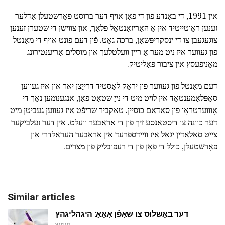
אין 1991, די באַנדע פון די פאָן אויף דער ברוסט פאַרשטעלן אָדלער
זענען ראָוטייטיד אין אַ האָריזאָנטאַל פלאַך, און צווישן די שטערן זענען
צוגעגעבן צו די ינסקריפּשאַן, ברכה גאָט. פֿון דעם פונט אויף די מאַנטל
פון געווער איז ניט מער אַ ריין וועלטלעך און מוסלים אָריענטירונג
מאַניפעסץ אין ציבור פּאָליטיק.
דעם מאַנטל פון געווער פון יראַק לאַסטיד דרייַצן יאר און איז געווען
סאַפּלאַמענטאַד אין לויט מיט די נייַ שטאַט פאָן, אנגענומען נאָך די
אָוווערטראָו פון סאַדאַם כוסיין. טאַקביר שריפֿט איז געווען געביטן מיט
דער כוונה צו דיסטאַנסע זיך פֿון די אַראַבער וועלט. אין דער זעלביקער
צייַט סאַלאַדין יגאַל איז וויידספּרעד אין אַראַבער העראַלדרי און
פאָרשטעלן, כולל די פאָן פון די רעפּובליק פון מצרים.
Similar articles
דער באַשלוס צו שאַפֿן אָאָאָ: היגהליגהץ