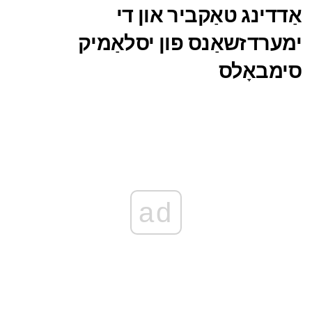
אַדדינג טאַקביר און די
ימערדזשאַנס פון יסלאַמיק
סימבאָלס
ad