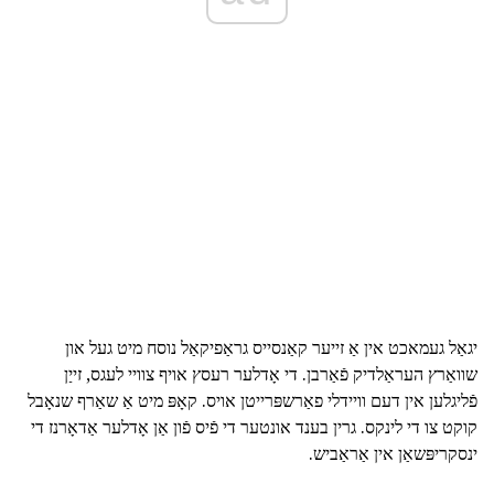
יגאַל געמאכט אין אַ זייער קאַנסייס גראַפיקאַל נוסח מיט געל און
שוואַרץ העראַלדיק פֿאַרבן. די אָדלער רעסץ אויף צוויי לעגס, זייַן
פֿליגלען אין דעם וויידלי פאַרשפּרייטן אויס. קאָפּ מיט אַ שאַרף שנאָבל
קוקט צו די לינקס. גרין בענד אונטער די פֿיס פֿון אַן אָדלער אַדאָרנז די
ינסקריפּשאַן אין אַראַביש.