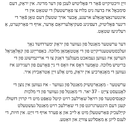
זייַן וויכטיקייט פֿאַר די פּאָליטיש לעבן פון דער מדינה. אין יראַק, דעם
סימבאָל איז בדעה ניט בלויז צו פאָרשטעלן די שטאַט אין די
אינטערנאַציאָנאַלע ארענע, אָבער אויך שטעלן דעם טאָן פֿאַר די
דינער פּאָליטיק, דעפינינג סעקיאַלעריזאַם אָדער, אויף די פאַרקערט, אַ
רעליגיעז שטאַט.
דער ערשטער מאַנטל פון געווער פון יראַק ימערדזשד נאָך
זעלבסטשטענדיקייַט פון די אָטטאָמאַן מלוכה. באַפרייַונג פון קאָלאָניאַל
הערשן איז געווען געמאכט מעגלעך דאַנק צו די אריינמישונג פון די
בריטיש מלוכה. טאָמער דאָס איז וואָס די נייַ פאָרעם פון רעגירונג איז
געווען די מאָנאַרכיע אין יראַק, מיט אַלע זייַן אַטראַביוץ איר.
ערשטער - מאָנאַרטשיק מאַנטל פון געווער - איז געווען אין נוצן די
לאָנגעסט צייַט - 37 יאר. די מאַנטל פון געווער פון די מלכות
קאָנסיסטעד פון רויאַל שאַרלעכ רויט קיטל טאַפּט מיט די קרוין דזשולז.
קעגן דעם הינטערגרונט פון די שאַרלעכ רויט מאַנטל געשטעלט
קייַלעכיק פאַרשטעלן מיט אַ לייב און אַ פערד אויף די זייַט. אין חיות, די
לעגס לייגן אַ מאַסלינע צווייַג און וואַטע.