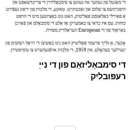
די מאַנטל פון געווער איז געווען צו סימבאָליזירן די פרייַנדשאַפט און
היסכייַוועס צו שלום און זאַכטקייַט. טאקע, די מלכות פון יראַק געפֿירט
אַ פאַירלי באַלאַנסט פּאָליטיק, האט גוט באַציונגען מיט די הויפּט
כוחות. עס איז כדאי צו באמערקן אַז אַלע די סימבאָלס און פֿאַרבן
באַראָוד פון די European העראַלדיק מסורה.
אָבער, אַ גלייַך פרעמד פּאָליטיק האט ניט באַשיצן די רויאַל רעזשים פון
ינערלעך בעהאָלע. אין 1959, די מלכות אויפֿגעהערט צו עקזיסטירן.
די סימבאַליזאַם פון די נייַ
רעפּובליק