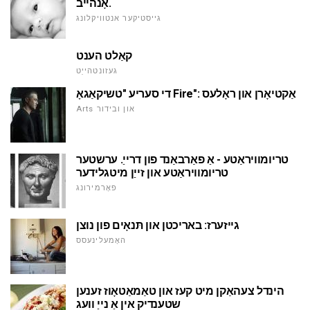
אָנהייב.
גייסטיקער אנטוויקלונג
קאַלט הענט
געזונטהייַט
די סעריע "טשיקאַגאָ Fire": אַקטיאָרן און ראָלעס
Arts און ובידור
טריומוויראַטע - אַ פאַרבאַנד פון דרייַ. ערשטער
טריומוויראַטע און זייַן מיטגלידער
פאָרמירונג
גייזערז: באריכטן און תּנאָים פון נוצן
האָמעלינעסס
הינדל צעהאַקן מיט קעז און טאַמאַטאָוז זענען
שטענדיק אין אַ נייַ וועג