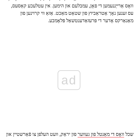
וואָס אַרייַננעמען די פאָן, עמבלעם און הימען. אין עטלעכע קאַסעס,
עס זענען נאָך אַטראַביוץ פון שטאַט מאַכט. אַזאַ ווי קרוינען פון
מאַנאַרקס אָדער די פּרעזאַדענטשאַל פּלאָמבע.
ad
שכל
וואָס די מאַנטל פון געווער
פון יראַק, וועט העלפן צו פֿאַרשטיין און