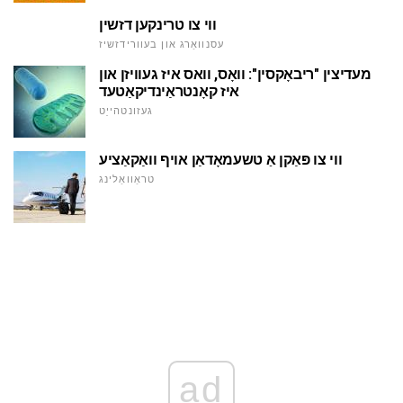
ווי צו טרינקען דזשין
עסנוואַרג און בעוורידזשיז
מעדיצין "ריבאָקסין": וואָס, וואס איז געוויזן און
איז קאָנטראַינדיקאַטעד
געזונטהייַט
ווי צו פּאַקן אַ טשעמאָדאַן אויף וואַקאַציע
טראַוואַלינג
ad