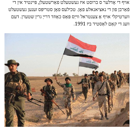
אויף די אָדלער ס ברוסט איז געשטעלט פאַרשטעלן, פּיינטיד אין די
פֿאַרבן פון די נאציאנאלע פאָן. טכילעס פאָן סטריפּס זענען געשטעלט
ווערטיקלי אויף אַ צענטראל ווייַס פּאַס כאַוזד דרייַ גרין שטערן. דעם
וועג די קאַם לאַסטיד ביז 1991.