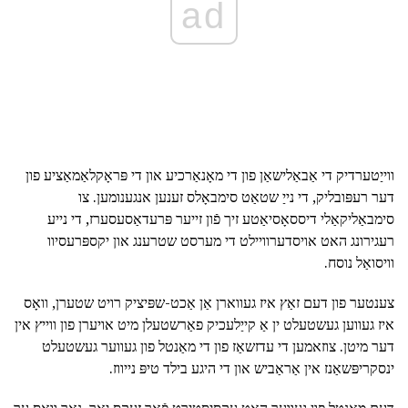
ad
ווייַטערדיק די אַבאַלישאַן פון די מאָנאַרכיע און די פּראָקלאַמאַציע פון
דער רעפּובליק, די נייַ שטאַט סימבאָלס זענען אנגענומען. צו
סימבאַליקאַלי דיססאָסיאַטע זיך פֿון זייער פּרעדאַסעסערז, די נייע
רעגירונג האט אויסדערוויילט די מערסט שטרענג און יקספּרעסיוו
וויסואַל נוסח.
צענטער פון דעם זאַץ איז געווארן אַן אַכט-שפּיציק רויט שטערן, וואָס
איז געווען געשטעלט ין אַ קייַלעכיק פאַרשטעלן מיט אויערן פון ווייץ אין
דער מיטן. צוזאמען די עדזשאַז פון די מאַנטל פון געווער געשטעלט
ינסקריפּשאַנז אין אַראַביש און די היגע בילד טיפּ נייווז.
דעם מאַנטל פון געווער האט עקסיסטירט פֿאַר זעקס יאר, נאָך וואָס ער