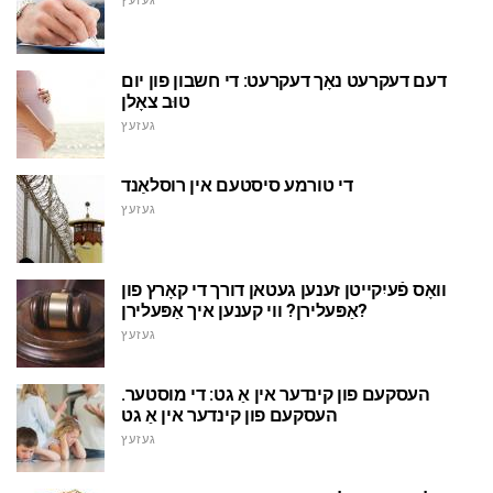
געזעץ
דעם דעקרעט נאָך דעקרעט: די חשבון פון יום
טוּב צאָלן
געזעץ
די טורמע סיסטעם אין רוסלאַנד
געזעץ
וואָס פֿעיִקייטן זענען געטאן דורך די קאָרץ פון
אַפּעלירן? ווי קענען איך אַפּעלירן?
געזעץ
העסקעם פון קינדער אין אַ גט: די מוסטער.
העסקעם פון קינדער אין אַ גט
געזעץ