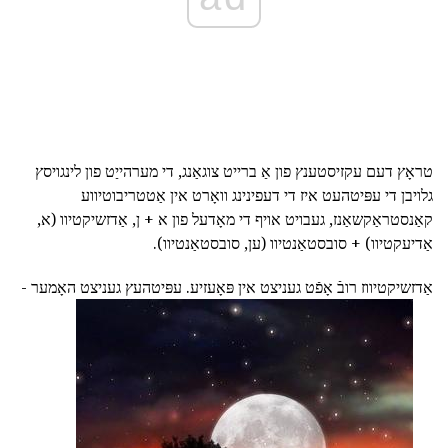
טראָץ דעם עקזיסטענץ פון אַ ברייט צוגאַנג, די מערהייַט פון לינגויסץ
גלויבן די עפּיטהעט איז די דעפינינג וואָרט אין אַטטריבוטיווע
קאַנסטראַקשאַנז, געבויט אויף די מאָדעל פון א + ן, אַדזשיקטיוו (א,
אַדיעקטיוו) + סובסטאַנטיוו (ען, סובסטאַנטיוו).
אַדזשיקטיווז רובֿ אָפֿט געניצט אין פּאָעזיע. עפּיטהעץ געניצט האָמער -