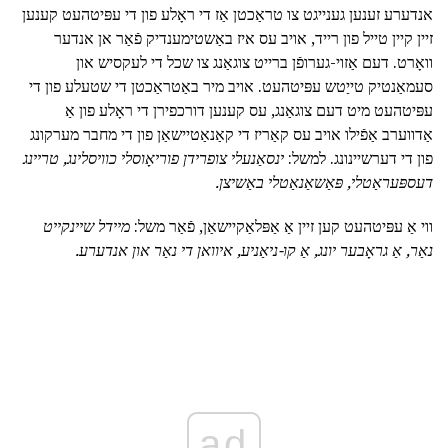
אנדערע זענען גענייגט צו טראַכטן אַז די ראָלע פון די עפּיטהעט קענען
זיין קיין טייל פון רייד, אויב עס איז באַשטימענדיק פֿאַר אן אנדער
וואָרט. דעם אַזוי-גערופֿן ברייט צוגאַנג צו שכל די לעקסיש און
סעמאַנטיק טייַטש עפּיטהעט. אויב מיר באַטראַכטן די שטעלע פון די
עפּיטהעט מיט דעם צוגאַנג, עס קענען דורכפירן די ראָלע פון אַ
אַדווערב אַפֿילו אויב עס קאַריז די קאַנאַטיישאַן פון די מחבר מערקונג
פון די דערשיינונג. למשל:
ינסאַנעלי צופרידן פוריאָוסלי כוויסלינג, טריינג
דעספּעראַטלי, פּאַשאַנאַטלי באַשיצן.
ווי אַ עפּיטהעט קען זיין אַ אַפּלאַקיישאַן, פֿאַר משל:
מיידל שיינקייט
נאַר, אַ גראָבער יונג, אַ קו-ניאַניע, איוואן די נאַר און אנדערע.
ad