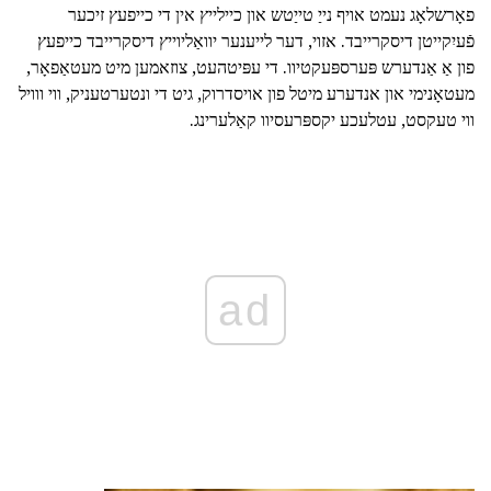
פאָרשלאָג נעמט אויף נייַ טייַטש און כיילייץ אין די כייפעץ זיכער
פֿעיִקייטן דיסקרייבד. אזוי, דער לייענער יוואַליוייץ דיסקרייבד כייפעץ
פון אַ אַנדערש פּערספּעקטיוו. די עפּיטהעט, צוזאמען מיט מעטאַפאָר,
מעטאָנימי און אנדערע מיטל פון אויסדרוק, גיט די ונטערטעניק, ווי ווויל
ווי טעקסט, עטלעכע יקספּרעסיוו קאַלערינג.
ad