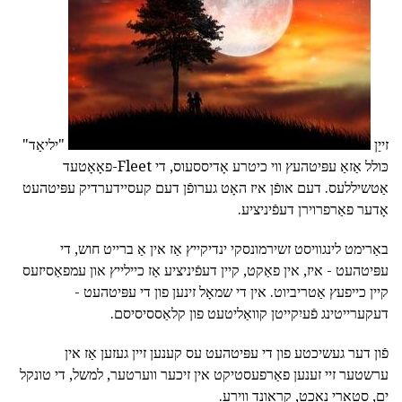
זייַן
"יליאַד"
כּולל אַזאַ עפּיטהעץ ווי כיטרע אָדיססעוס, די Fleet-פאָאָטעד
אַטשיללעס. דעם אופֿן איז האָט גערופֿן דעם קעסיידערדיק עפּיטהעט
אָדער פאַרפרוירן דעפֿיניציע.
באַרימט לינגוויסט זשירמונסקי ינדיקייץ אַז אין אַ ברייט חוש, די
עפּיטהעט - איז, אין פאַקט, קיין דעפֿיניציע אַז כיילייץ און עמפאַסיזעס
קיין כייפעץ אַטריביוט. אין די שמאָל זינען פון די עפּיטהעט -
דעקערייטינג פֿעיִקייטן קוואַליטעט פון קלאַססיסיסם.
פֿון דער געשיכטע פון די עפּיטהעט עס קענען זיין געזען אַז אין
ערשטער זיי זענען פאַרפעסטיקט אין זיכער ווערטער, למשל, די טונקל
ים, סטאַרי נאַכט, קראַונד ווירע.