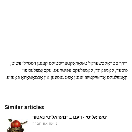
דורך סטראַקטשעראַל טשאַראַקטעריסטיקס קענען ויסטיילן פּשוט,
פוסעד, קאַמפּאַונד, קאָמפּלעקס עפּיטהעט. עקסאַמפּלעס פון
קאָמפּלעקס אַדזשיקטיווז זענען אָפֿט געפֿונען אין אַכמאַטאָוואַ פּאָעזיע.
Similar articles
ימעראַליטי - דעם ... ימעראַליטי נאַטור
נייַעס און חברה