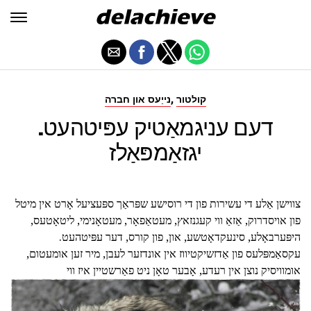
,
קולטור
נייַעס און חברה
דעם עניגמאַטיק עפּיטהעט.
יגזאַמפּאַלז
צווישן אַלע די עשירות פון די רוסישע שפּראַך ספּעציעל אָרט אין מיטל
פון אויסדרוק, אַזאַ ווי קעגנזאץ, מעטאַפאָר, מעטאָנימי, ליטאָטעס,
היפּערבאָלע, סינעקדאָטשע, און, פון קורס, דער עפּיטהעט.
עקסאַמפּלעס פון אַדזשיקטיווז אין אונדזער לעבן, מיר זען אומעטום,
אומוויסיק נוצן אין רעדע, אָבער טאָן ניט פאַרשטיין איז ווי