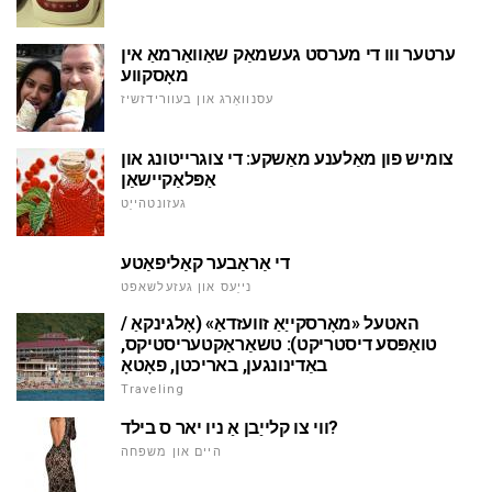
ערטער ווו די מערסט געשמאַק שאַוואַרמאַ אין
מאָסקווע
עסנוואַרג און בעוורידזשיז
צומיש פון מאַלענע מאַשקע: די צוגרייטונג און
אַפּלאַקיישאַן
געזונטהייַט
די אַראַבער קאַליפאַטע
נייַעס און געזעלשאפט
האטעל «מאָרסקייַאַ זוועזדאַ» (אָלגינקאַ /
טואַפּסע דיסטריקט): טשאַראַקטעריסטיקס,
באַדינונגען, באריכטן, פאָטאָ
Traveling
ווי צו קלייַבן אַ ניו יאר ס בילד?
היים און משפּחה