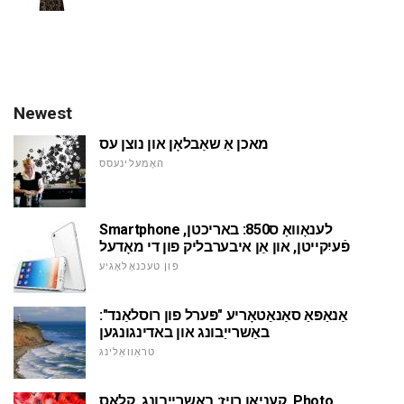
Newest
מאכן אַ שאַבלאָן און נוצן עס
האָמעלינעסס
Smartphone לענאָוואָ ס850: באריכטן,
פֿעיִקייטן, און אַן איבערבליק פון די מאָדעל
פון טעכנאָלאָגיע
אַנאַפּאַ סאַנאַטאָריע "פּערל פון רוסלאַנד":
באַשרייַבונג און באדינגונגען
טראַוואַלינג
קעניאַן רויז: באַשרייַבונג, קלאַס, Photo