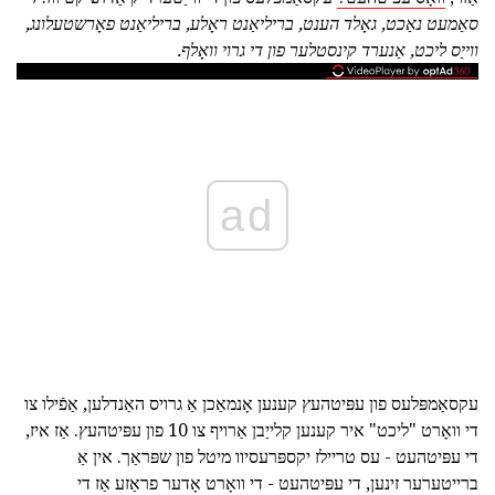
סאַמעט נאַכט, גאָלד הענט, בריליאַנט ראָלע, בריליאַנט פאָרשטעלונג,
ווייַס ליכט, אַנערד קינסטלער פון די גרוי וואָלף.
ad
עקסאַמפּלעס פון עפּיטהעץ קענען אָנמאַכן אַ גרויס האַנדלען, אַפֿילו צו
די וואָרט "ליכט" איר קענען קלייַבן אַרויף צו 10 פון עפּיטהעץ. אַז איז,
די עפּיטהעט - עס טריילז יקספּרעסיוו מיטל פון שפּראַך. אין אַ
ברייטערער זינען, די עפּיטהעט - די וואָרט אָדער פראַזע אַז די