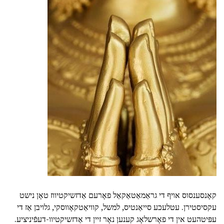
קאָנסענסוס אויף די גראַמאַטאַקאַל פאָרעם אַדזשיקטיווז טאָן נישט
עקסיסטירן. עטלעכע סייאַנטיס, למשל, קוויאַטקאָווסקי, גלויבן אַז די
עפּיטהעט אין די פאָרשלאָג קענען נאָר זיין די אַדזשיקטיוו-דעפֿיניציע.