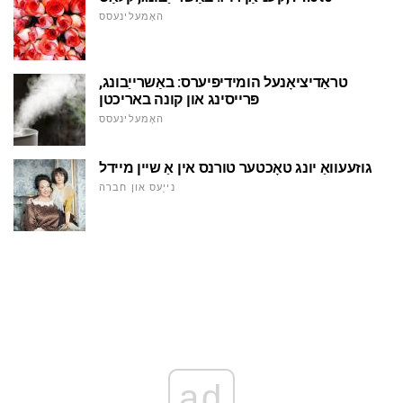
האָמעלינעסס
טראַדיציאָנעל הומידיפיערס: באַשרייַבונג,
פּרייסינג און קונה באריכטן
האָמעלינעסס
גוזעעוואַ יונג טאָכטער טורנס אין אַ שיין מיידל
נייַעס און חברה
ad