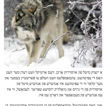
אַ יינציק מיטל פון אויסדרוק אַרבן. דעם אַרטיקל וועט רעדן מער וועגן
וואָס די עפּיטהעט. עקסאַמפּלעס וועט העלפן צו פֿאַרשטיין בעסער און
מער קלאר ווי די עפּיטהעט איז אַנדערש פון אנדערע מיטל פון
אויסדרוק פון די גרויס און גוואַלדיק רוסישע שפּראַך. לעמאָשל, ווי איז
עס אַנדערש פון מעטאַפאָר און דאָרט עס איז.
אַזוי,
וואָס עפּיטהעט?
עקסאַמפּלעס פון די ווייַטערדיק אַדזשיקטיווז:
די