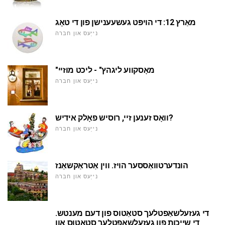
מאַרץ 12: די הויפּט געשעענישן פון די טאָג
נייַעס און חברה
"מאָסקווע ליגהץ" - ליכט מוזיי
נייַעס און חברה
וואָס זענען זיי, רוסיש פאָלק אידיש?
נייַעס און חברה
הונדערטוואַססער הויז. ווין אַטראַקשאַנז
נייַעס און חברה
די געזעלשאַפטלעך סטאַטוס פון דעם מענטש.
די שייכות פון געזעלשאַפטלעך סטאַטוס און