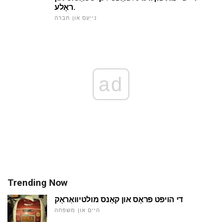
ראָלע.
נייַעס און חברה
ad
Trending Now
די הויפּט פּראָס און קאָנס מולטיוואַראָק
היים און משפּחה