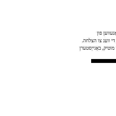
נעווען פון
 די וועג צו הצלחה.
מוטיק, באַגייַסטערן