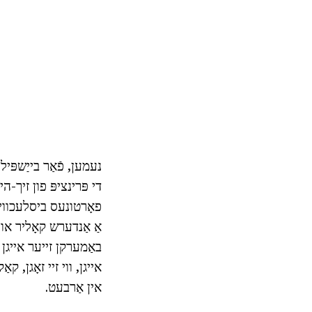
נעמען, פֿאַר בייַשפּיל
די פּרינציפּ פון זיך-ה
פאָרטונעס ביסלעכווייַ
אַ אַנדערש קאָליר או
באַמערקן זייער אייגן 
אייגן, ווי זיי זאָגן, ק
אין אַרבעט.