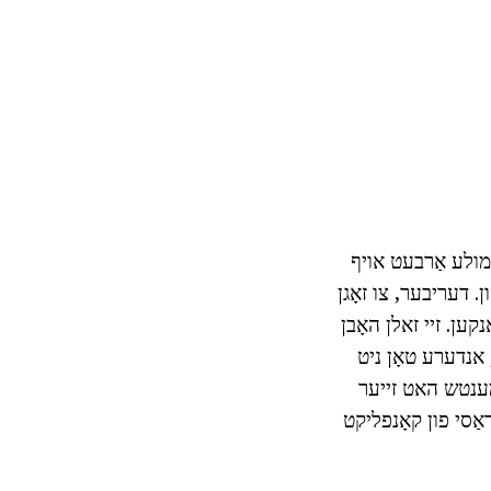
ָרמולע אַרבעט אויף
ן. דעריבער, צו זאָגן
ען. זיי זאלן האָבן
 אנדערע טאָן ניט
 מענטש האט זייער
יראַסי פון קאָנפליקט