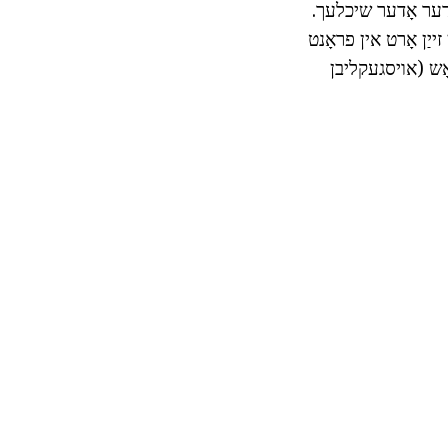
יידער אָדער שיכלעך.
ייַן אָרט אין פראָנט
ראָש (אויסגעקליבן