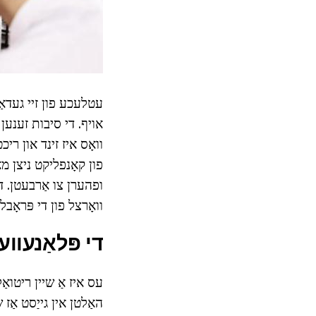
עטלעכע פון זיי געדאַנ
אויף. די סיבות זענען פ
וואָס איז זינד און רי
פון קאָנפליקט ניצן מאַ
ופהערן צו אַרבעטן. דעם
וואָרצל פון די פּראָבל
די פּלאַנעווע
עס איז אַ שיין ריטואַל
האַלטן אין גייַסט אַז 