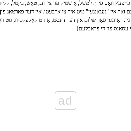
 כייפעץ וואָס פירן. למשל, אַ שטיק פון צירונג, טאַש, בייַטל, קל
ם זאַך איז "געגאנגען" מיט איר צו אַרבעטן. אין דער פאַרטאָג פון ז
וירגין. דאַוונען פֿאַר שלום אין דער דינסט, אַ גוט קאָלעקטיוו, גוט 
 עסאַנס פון די פּראָבלעם).
ad