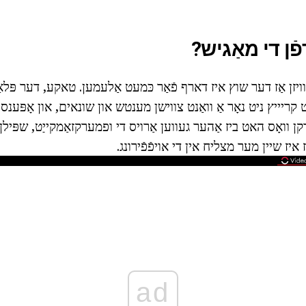
פֿן די מאַגיש?
וויזן אַז דער שוץ איז דארף פֿאַר כּמעט אַלעמען. טאקע, דער פּלאַ
קריייץ ניט נאָר אַ וואַנט צווישן מענטש און שונאים, און אָפּענס
 וואָס האט ביז אַהער געווען אַרויס די ופמערקזאַמקייַט, שפּילן 
איז שיין מער מצליח אין די אויפֿפֿירונג.
ad