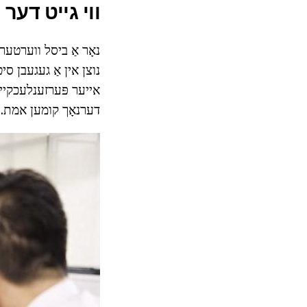
ווי גייט דער 
נאָר אַ ביסל ווערטער ו
נוצן אין אַ געגעבן סיט
דערנאָך קומען אמת. אי