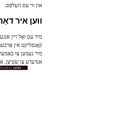
און ווי עס העלפּס.
ווען איר דאַר
מיד עס זאָל זיין אנגע
קאָנפליקט אין אַרבעט 
מיר נעמען צו באַמערקן
אנדערע צו שטיצן. אַז 