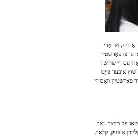
רויף, און אַזוי
רפֿן צו פֿאַרשטיין
 אַדרעס די שורש ז
ן שוץ איבער צייַט
 פֿאַרשטיין וואָס די
טאָג פון מלאך. נאָר
ַבן אַ זוניק, קלאָר,