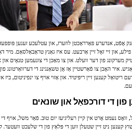
ק אָפֿט, אנדערע פאַרראַכטן לוזערז, און עטלעכע זענען פּופפעד אַ
ילע, און זיי זאָל זיין אַרבעט. עס איז גאַנץ טראַבאַלסאַם. מיר דאַ
כטיק מערקונג פון דער וועלט. און צו מאַכן די צונעמען טנאָים און
גיש. איר האָבן צו פֿאַרשטיין אַז אָן טשאַנגינג די דערוואַרטונג פו
 ריטואַל קענען זיין ריפּיטיד. און אַזוי אויף צו ינפיניטום, ביז איר
עם.
ן פון די דורכפאַל און שונאים
, וואָס נעמט אָרט אין קיין רעליגיעז יום טוּב. פֿאַר משל, אויף די 
שוץ קענען ניט זיין שטעלן ווען די פּלאַץ פון די שלעכט וועטער. קליי