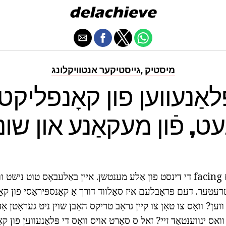
מיסטיק
גייסטיקער אנטוויקלונג
,
ּלאַנעווען פון קאָנפליקט 
ט, פֿון מעקאַנע און שו
מיט די טשאַלאַנדזשיז facing די דינסט פון אַלע מענטשן. איין באַלעבאָס טוט
רעטער. דעם פּראָבלעם איז סאַלווד דורך אַ קאַנספּיראַסי פון קא
ווען? וואָס צו טאָן צו קיין גראָב טריקס האָבן שוין ניט געראָטן אָ
ואס ינווענטאַד זיי? זאל ס סאָרט אויס וואָס די פּלאַנעווען פון ק