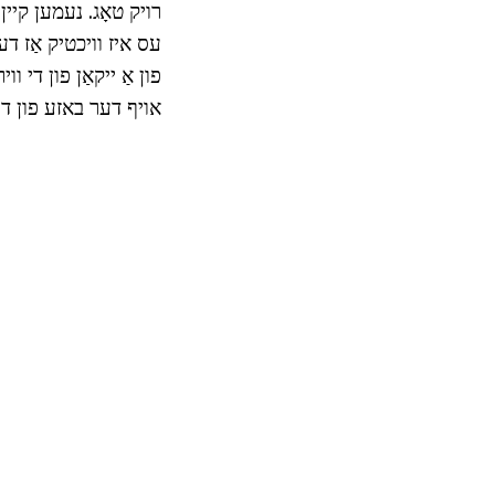
רויק טאָג. נעמען קיין
עס איז וויכטיק אַז דע
פון אַ ייקאַן פון די ו
אויף דער באזע פון די