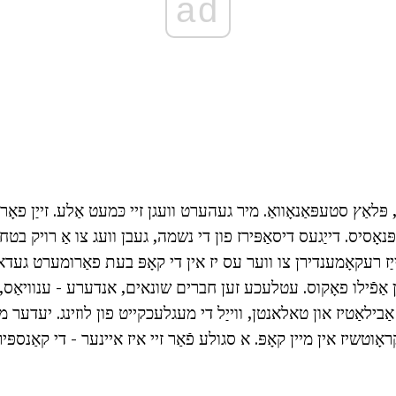
ad
, פּלאַץ סטעפּאַנאָוואַ. מיר געהערט וועגן זיי כּמעט אַלע. זייַן פא
יפּנאָסיס. דייַגעס דיסאַפּירז פון די נשמה, געבן וועג צו אַ רויק בטחו
ז רעקאָמענדירן צו ווער עס יז אין די קאָפּ בעת פאַרומערט געדאנק
ן אַפֿילו פאָקוס. עטלעכע זען חברים שונאים, אנדערע - ענוויאַס,
אַבילאַטיז און טאלאנטן, ווייַל די מעגלעכקייט פון לוזינג. יעדער
אַקראָוטשיז אין מיין קאָפּ. א סגולע פֿאַר זיי איז איינער - די קאַנספּ