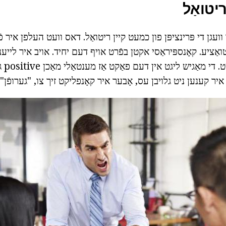
ריטואַל
ועגן די פּרינציפּן פון כמעט קיין ריטואַל. דאס וועט העלפן איר פֿא
ואַציע. קאָנספּיראַסי אקטן בפֿרט אויף דעם יחיד. אויב איר לייענען
אייער פ
ר קענען ניט גלויבן עס, אָבער איר קאָנפליקט זיך צו, "גערופֿן".