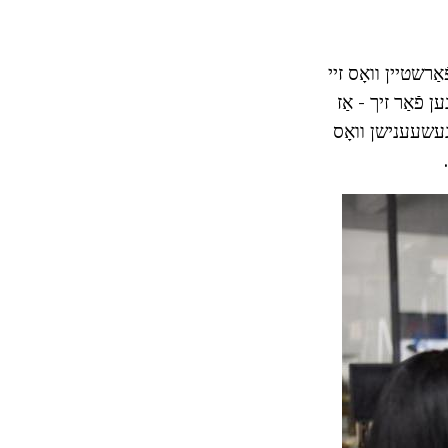
ַרשטיין וואָס זיי
 פֿאַר זיך - אַז
ּערזענלעכקייט. די מאַגיש ליגט אין דעם פאַקט אַז מענטאַלי מאַכן positive געשעענישן וואָס