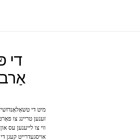
די פ
אַרבע
זענען טריינג צו פאַרט
ווי צו לייענען עס און 
אויסגעדרייט קעגן די ו