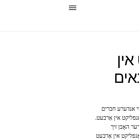
אין
נאים
 נישט ווי אנדערע חברים
ָנפליקט אין אַרבעט.
דער האָבן זיך
אָנפליקט אין אַרבעט