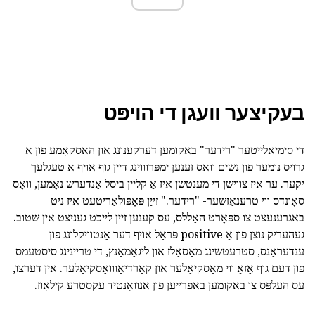
בעקיצער וועגן די הויפּט
די סימיאַלייטער "רידער" באקומען דערקענונג און האַסקאָמע פון אַ
גרויס נומער פון נשים וואס זענען ימפּרוווינג דיין גוף אויף אַ טעגלעך
יקער. ער איז צווישן די מענטשן איז אַ קליין ביסל אַנדערש נאָמען, וואָס
סאָונדס ווי טרענאַזשער- "רידער." זייַן פּאָפּולאַריטעט איז ניט
באגרענעצט צו ספּאָרט האַללס, עס קענען זיין לייכט געניצט אין שטוב.
געהעריק נוצן פון אַ positive פּראַל אויף דער אַנטוויקלונג פון
ענדעראַנס, סטרעטשינג מאַסאַלז און ליגאַמאַנץ, די טריינינג סיסטעמס
פון דעם גוף אַזאַ ווי מאַסקיאַלער און קאַרדיאָווואַסקיאַלער. אין דערצו,
עס העלפּס צו באַקומען באַפרייַען פון אַנוואָנטיד עקסטרע קילאָוז.