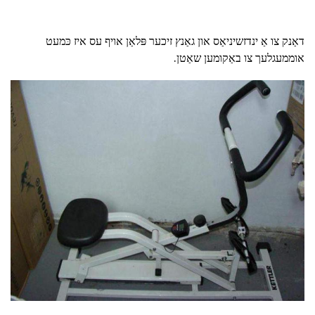
דאַנק צו אַ ינדזשיניאַס און גאַנץ זיכער פּלאַן אויף עס איז כּמעט
אוממעגלעך צו באַקומען שאַטן.