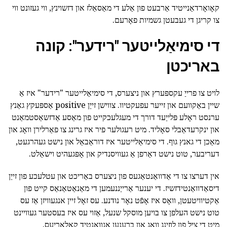
קאָואָרדאַנייטיד אַרבעט פון אַלע די מאַסאַלז און דזשוינץ, ווי געזונט ווי
צו קריגן די געבעטן גשמיות פאָרעם.
די סימיאַלייטער "רידער": קונה
באריכטן
לויט צו פרייַ עקספּערץ און ניצערס, די סימיאַלייטער "רידער" איז אַ
שיין באַקוועם און זייער עפעקטיוו. צווישן זייַן positive אַספּעקץ גאַנץ
ערנסט ראָלע פּלייַעד דורך די מעגלעכקייט פון מאַסע אַדזשאַסטמאַנט
און ינקרעדאַבלי סאָליד. מיט רעגולער פיר איז גרינג צו פאַרלירן וואָג און
מאַכן די גאנץ גוף. די סימיאַלייטער איז דוראַבאַל און נישט געהרגעט,
דעריבער, טוט נישט דאַרפן אַ געוויסנדיק און אָפּגעהיט וישאַלט.
אין דערצו צו די אַדוואַנטאַגעס פון ניצערס באַריכט און עטלעכע פון זייַן
דיסאַדוואַנטידזשיז. די יענער אַרייַננעמען די מאַנאַטאַנאַס קייט פון
אַקטיוויטעטן, וואָס איז אָפֿט נאָר נודנע. עס זאָל זיין אנגעוויזן אַז עס
טוט נישט העלפן צו בויען מוסקל שנעל, אַזוי עס איז בעסטער געוויינט
מיט די ציל פון לוזינג וואָג און ברענען אַנוואָנטיד קאַלאָריעס.