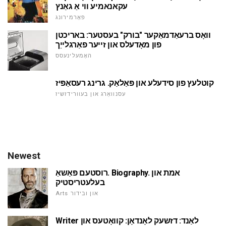
עקאנאמיע ווי אַ גאַנץ
פאָרמירונג
וואָס ברעאַדמאַקער "בורק" בעסטער: באריכטן
פון מאָדעלס און זייער פאַרגלייַך
האָמעלינעסס
קוטלעץ פון סידעלע און פּאַלאַק. גרינג רעסאַפּיז
עסנוואַרג און בעוורידזשיז
Newest
רוסטעם פּאַשאַ. Biography. אמת און
בעלעטריסטיק
Arts און ובידור
Writer לאַנד: דזשעק לאָנדאָן: קוואָטעס און