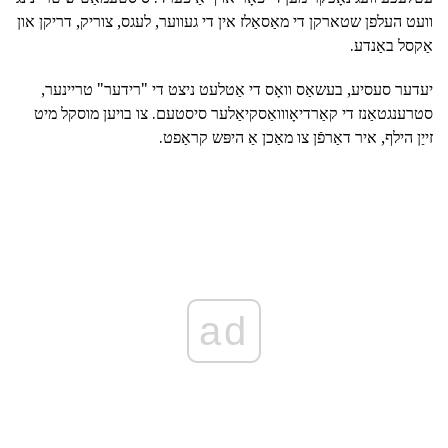
וועט העלפן שטארקן די מאַסאַלז אין די געווער, לעגס, צוריק, דריקן און
אַקסל באַנדע.
יעדער סעסיע, בעשאַס וואָס די אַטלעט ניצט די "רידער" טריינער,
סטרענגטאַנז די קאַרדיאָווואַסקיאַלער סיסטעם. צו בויען מוסקל מיט
זייַן הילף, איר דאַרפֿן צו מאַכן אַ היפּש קראַפט.
ad