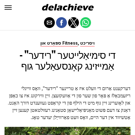
,
ויסריכט
ספּאָרט און Fitness
די סימיאַלייטער "רידער" -
אַמייזינג קאָנסעאַלער גוף
דערקענט אַרום די וועלט איז אַ טריינער "רידער", וואָס ווייגלי
ריזעמבאַלז אַ פּאָר פון שער פון די אַוועקזעצן. זייַן ווירקונג איז צו כאַפּן
און לאָוערינג זיין גוף מיט די הילף פון די קראַפט געווענדט דורך האַנט.
דאַנק צו דעם פּשוט מאַניפּיאַליישאַן סטאַנינג רעזולטאטן קענען זיין
אַטשיווד אין דער היים, וואָס וועט פאַרווייַלן יעדער טאָג.