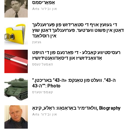
אַפאָריסמס
Arts און ובידור
די געזעץ אויף די סטאָרידזש פון פּערזענלעך
דאַטן אין פּשוט ווערטער. פּערזענלעך דאַטן שוץ
אין רוסלאַנד
געזעץ
רעסיסטיווע קאַבלע - די פאַרנעם פון די הויפּט
אַדוואַנידזשיז און דיסאַדוואַנטידזשיז
האָמעלינעסס
"ה-43". וועלט פון טאַנקס: «ה-43" באריכטן.
"ה-43": Photo
קאָמפּיוטערס
וולאדימיר באַראַנאָוו: ראָלע, קינאָ, Biography
Arts און ובידור