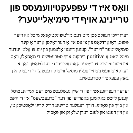
וואָס איז די עפפעקטיווענעסס פון
טריינינג אויף די סימיאַלייטער?
דערגרייכן רעזולטאַטן מיט דעם מולטיפונקטיאָנאַל מיטל איז זייער
פּשוט, ראַגאַרדלאַס פון צי עס איז אַ דערוואַקסן אָדער אַ קינד
סימיאַלייטער "רידער". קענען דינגען אַלעמען פון יונג צו אַלט. יעדער
מיטל האט אַ positive ווירקונג אויף סטרעטשינג די מאַסאַלז, וואָס
איז זייער וויכטיק צו ווייַטער קאָנסאָלידירן די רעזולטאַטן. נאָך אַ
ווערקאַוט וועט ניט זיין פּעלץ מוסקל ווייטיק רעכט צו די ריכטיק און
גאַנץ עפעקטיוו סטרעטשינג.
יעדער רעפּריזענאַטיוו פון די שיין געשלעכט מיט דעם אַמייזינג מיטל
קענען לייכט באַקומען באַפרייַען פון דער "ברעעטשעס" אין די היפּס
און בויך פון סאַגינג. דורך רעגולער טריינינג דרוק קריגן ילאַסטיסאַטי,
און זיין הענט און לעגס ווערן שלאַנק און פּאַסיק.