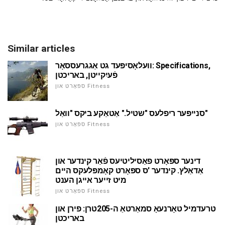
Similar articles
וועלאָסיפּעד גט אַגגרעססאָר: Specifications,
פֿעיִקייטן, באריכטן
ספּאָרט און Fitness
סנייפּער ריפלעס "שטיל." אַטאַקע ביקס "וואַל"
ספּאָרט און Fitness
דינער ספּאָרט פאַסיליטיעס פֿאַר קינדער און
אַדאַלץ. קינדער 'ס ספּאָרט קאָמפּלעקס היים
מיט זייער אייגן הענט
ספּאָרט און Fitness
טרעדמיל טאָרנעאָ סמאַרטאַ ה-205טרן: פירן און
באריכטן