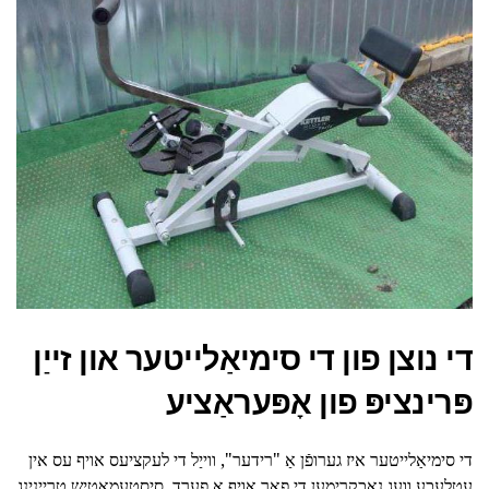
די נוצן פון די סימיאַלייטער און זייַן
פּרינציפּ פון אָפּעראַציע
די סימיאַלייטער איז גערופֿן אַ "רידער", ווייַל די לעקציעס אויף עס אין
עטלעכע וועג נאָכקרימען די פאָר אויף אַ פערד. סיסטעמאַטיש טריינינג