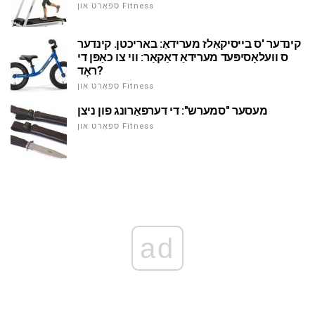
ספּאָרט און Fitness
קינדער 'ס בייסיקאַלז מערידאַ: באריכטן. קינדער
ס וועלאָסיפּעד מערידאַ דאַקאַר: ווי צו כאַפּן די
ראָד?
ספּאָרט און Fitness
מעסער "סמערש": די דערפאַרונג פון ניצן
ספּאָרט און Fitness
ad