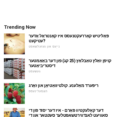
Trending Now
פּאָליטיש קאָררעקטנעסס איז קאָנטראָל אָדער
עטיקעט?
נייַעס און געזעלשאפט
קויפן זאַלץ טאַבלאַץ (25 קג) פון דער באַאַמטער
דיסטריביאַטער
געשעפט
ריפּערד מאַלענע. קולטיוואַטיאָן און זאָרג
האָמעלינעסס
דער קאָלעקטיוו פאַרם - איז דער יסוד פון די
סאָוויעט לאַנדווירטשאַפטלעך סעקטאָר און די