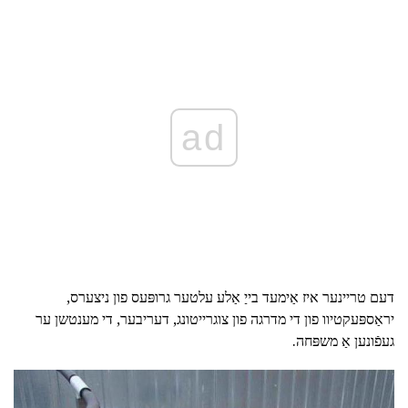
ad
דעם טריינער איז אַימעד בייַ אַלע עלטער גרופּעס פון ניצערס,
יראַספּעקטיוו פון די מדרגה פון צוגרייטונג, דעריבער, די מענטשן ער
געפֿונען אַ משפּחה.