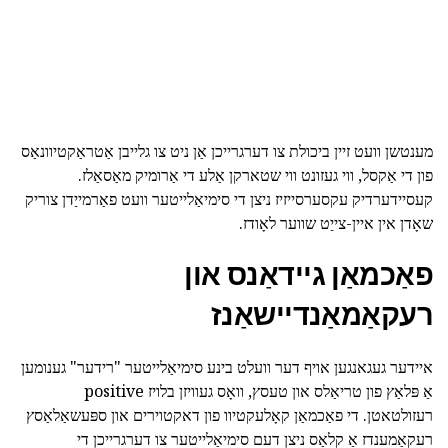
מענטשן וועט זיין ביכולת צו דערגרייכן אַן ניט צו גלייבן אַטראַקטיוונאַס
פון די אַקסל, ווי געזונט ווי שטארקן אַלע די אַרומיק מאַסאַלז.
קעסיידערדיק עקסערסייזיז ניצן די סימיאַלייטער וועט פאַרמייַדן צוריק
שאָדן אין איין-צייַט שווער לאָודז.
פאַכמאַן גיידאַנס און
רעקאַמאַנדיישאַנז
איידער געגאנגען אויף דער וועלט בינע סימיאַלייטער "רידער" גענומען
אַ פּלאַץ פון טריאַלס און טעסץ, וואָס געוויזן בלויז positive
רעזולטאטן. די פאַכמאַן קאָלעקטיוו פון דאקטוירים און ספּעשאַלאַסץ
רעקאַמענדז אַ קלאַס ניצן דעם סימיאַלייטער צו דערגרייכן די