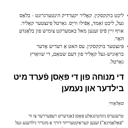
ליכט בוקקסקין. קאָליר יקערדיק הינטערגרונט - בלאַס
געל, ליכט זאַמד, אַפֿילו ווייַס. גאַרטל פינצטער קאָליר.
אויף זיין פֿיס זענען מאל באמערקט צומיש פון בלאָנדע
האָר.
פינצטער בוקקסקין. עס האט אַ רעדיש אָדער
בראַוניש-געל קאָליר פון דעם שטאַם, די שוואַרץ
גאַרטל.
די מנוחה פון די פּאַסן פֿערד מיט
בילדער און נעמען
סאָלאָווייַ
טרעגערס ניגהטינגאַלע פּאַסן (אַנדערש רעפעררעד צו ווי
"פּאַלאָמינאָ") זענען קעראַקטערייזד דורך אַ מונדיר גילדענע-געל