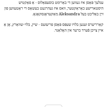
ענלעך פּאַסן איז געווען די באַרימט בוסעפאַלוס - אַ פאַקטיש
היסטארישע כאַראַקטער, וואס איז געהרגעט בעשאַס די ראַטעווען פון
זייַן באַליבט בעל Aleksandra מאַקעדאָנסקאָגאָ.
קאַרריערס זענען בלויז שעפּס פּאַסן פריעזעס - שיין, בלוי-שוואַרץ, אָן אַ
איין צייכן פֿערד ברעד אין האָלאַנד.