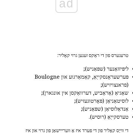
ad
טרעגערס פון די ראַקס זענען גרוי קאָליר:
ליפּיזזאַנער (שפּאַניש);
פּערשעראָנסקייַאַ, קאַמאַרגוע און Boulogne
(פראנצויזיש);
שאַגיאַ (אַראַביש, דערוואַקסן אין אונגארן);
לוסיטאַניאַן (פּאָרטוגעזיש);
אַנדאַלוסיאַן (שפּאַניש);
טערסקייַאַ (רוסיש).
די ווייַס קאָליר פון די פערד איז אַ ווערייישאַן פון גרוי און איז