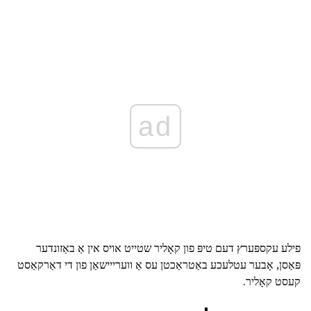
ad
פילע עקספּערץ דעם טיפּ פון קאָליר שטייט אויס אין אַ באַזונדער
פּאַסן, אָבער עטלעכע באַטראַכטן עס אַ ווערייישאַן פון די דאַרקאַסט
קעסט קאָליר.