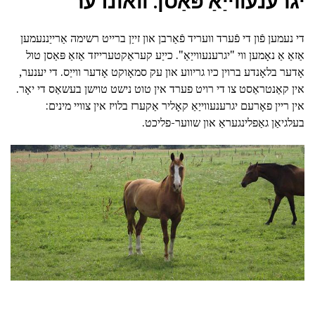
יגרענעווייַאַ פּאַסן: וואונדער
די נעמען פֿון די פֿערד וועריד פֿאַרבן און זייַן ברייט רשימה אַרייַננעמען
אַזאַ אַ נאָמען ווי "יגרענעווייַאַ". כייַע קעראַקטערייזד אַזאַ פּאַסן טול
אָדער בלאָנדע ברוין כיו גריווע און עק סמאָוקט אָדער ווייַס. די יענער,
אין קאַנטראַסט צו די רויט פערד אין טוט נישט טוישן בעשאַס די יאָר.
אין ריין פאָרעם יגרענעווייַאַ קאָליר אַקערז בלויז אין צוויי מינים:
בעלגיאַן גאַפלינגעראַ און שווער-פליכט.