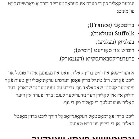
ינגבער קאָליר פון די פערד איז קעראַקטערייזד דורך אַ פאַרשיידנקייַט
פון מינים:
בריטטאַני (France);
Suffolk (ענגלאַנד);
בעלגיאַן (בעלגיע);
רוסיש און סאָוויעט (רוסיש);
פרעדעריקסבאָרגסקייַאַ (דענמאַרק).
א ווערייישאַן איז רויט ברוין קאָליר, וואָס איז געפֿונען אין די טונקל און
ליכט פֿאַרבן. רובֿ טונקל ברוין פּאַסן ווערסיע עראָוניאַסלי זייַן טעות פֿאַר
פינצטער קעסט: שאָקאָלאַד גוף, גריווע עק נעענטער צו שוואַרץ. דער
חילוק איז אין קאָלירן דער נידעריקער לעגס: ברוין פערד אין זייער
קאָליר שוועבעלעך די קאָליר פון די גוף.
ליכט ברוין פּאָדמאַסטאָק רעקאַגנייזאַבאַל דורך ליכט ברוין מאַנטל
קאָליר, אָן די בייַזייַן פון רויט טאָנעס.