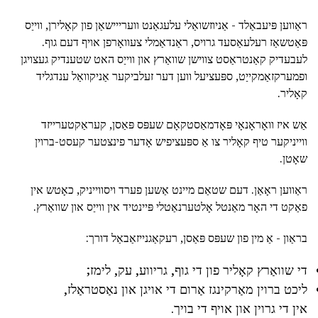
ראַווען פּיעבאַלד - אַניוזשואַלי עלעגאַנט ווערייישאַן פון קאָלירן, ווייַס
פּאַטשאַז רעלעאַסעד גרויס, ראַנדאַמלי צעוואָרפן אויף דעם גוף.
לעבעדיק קאַנטראַסט צווישן שוואַרץ און ווייַס האט שטענדיק געצויגן
ופמערקזאַמקייַט, ספּעציעל ווען דער זעלביקער אַניקוואַל ענדגליד
קאָליר.
אַש איז וואָראָנאָי פּאָדמאַסטקאָם שעפּס פּאַסן, קעראַקטערייזד
ווייניקער טיף קאָליר צו אַ ספּעציפיש אָדער פינצטער קעסט-ברוין
שאָטן.
ראַווען ראָאַן. דעם שטאַם מיינט אַשען פערד ויסווייניק, כאָטש אין
פאַקט די האָר מאַנטל אָלטערנאַטלי פּיינטיד אין ווייַס און שוואַרץ.
בראַון - אַ מין פון שעפּס פּאַסן, רעקאַגנייזאַבאַל דורך:
די שוואַרץ קאָליר פון די גוף, גריווע, עק, לימז;
ליכט ברוין מאַרקינגז אַרום די אויגן און נאַסטראַלז,
אין די גרוין און אויף די בויך.