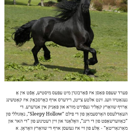
פערד שעפּס פּאַסן איז פֿאַרבונדן מיט עפּעס מיסטיש, אָפֿט אין אַ
נעגאַטיוו וועג. זינט אלטע צייטן, רידערס אויף כאָרסבאַק איז קאַטשינג
אַרויף שוואַרץ קאָליר געפֿירט מורא און פּאַניק אין אנדערע. די
העאַדלעסס האָרסעמאַן פון די פילם "Sleepy Hollow", נאַזגוללי פון
"כאַווערשאַפט פון די רינג", וואָלאַנד און זיין רעטינוע פון "די האר און
מאַרגאַריטאַ" - אַלע פון זיי איז געזעסן אויף די שוואַרץ וואָראָן. א