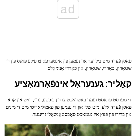
ad
פּאַסן פֿערד מיט בילדער און נעמען פון אינטערעס צו פילע פאַנס פון די
שטאַרק, כאַרדי, שטאַרק, און כאַרדי אַנימאַלס.
קאָליר: גענעראַל אינפֿאָרמאַציע
די מערסט פּראָסט זענען באטראכט צו זיין בוכטע, גרוי, רויט און קראָ
פּאַסן פֿערד אַלע. מיט שלי און די נעמען פון פאַמיליאַריטי מיט די מינים
און ברידז פון פּעץ איז געמאכט סאַבסטאַנשאַלי גרינגער.