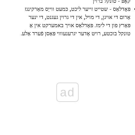
קאָפּ - טונקל ברוין
פּאָדלאַס - שטייט זייער ליכט, כּמעט ווייַס מאַרקינגז
אַרום די אויגן, די מויל, אין די גרוין געגנט, די ינער
פּאַרץ פון די לימז. פּאָדלאַס אויך באמערקט אין אַ
טונקל בוכטע, רויט אָדער יגרענעוווי פּאַסן פֿערד אַלע.
ad