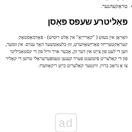
טראַקעהנער.
פּאַליטרע שעפּס פּאַסן
וואָראָן אין בעזש ( "קאַריייַאַ" אין אַלט רוסיש) - פּאָדמאַסטאָק
קעראַקטערייזד פאַרזשאַווערט, זון-בלעאַטשעד האָר ענדס. אין זומער,
ווען די לענג פון צייַט אין דער זון, אָבער אויך ווייַל פון די ינסטאַביליטי
פון די קאַלערינג פּיגמענט פערד קענען טעמפּערעראַלי טוישן די קאָליר
צו אַ גראָב ברוין. ווינטער קאַלערינג כייַע ריקאַווערז.
ad