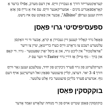
קעראַקטערייזד דורך אַ געבוירן ווייַס. אין דעם מערב, אַפֿילו ברעד אַ
קאָראַספּאַנדינג מינים - אמעריקאנער ווייַס. עס איז אַ גרייַז פון אַזאַ
חיות זענען גערופֿן "Albino", אָבער אין פאַקט עס איז נישט.
ספּעסיפיסיטי גרוי פּאַסן
פאָאַל גרוי קאָליר קענען זיין געבוירן אַ קראָ, אָבער ווי זיי וואַקסן
עלטערע רעכט צו גראָוינג ווייַס כערז ברייטאַן, שיין צו זייער
"אַדאַלטכוד" אין ליכט גרוי, און אַ ביסל יאָרן שפּעטער - גרוי. די קאָפּ
און בויך - גוף טיילן אַז דרייַ גרוי Faster ווי ווער עס יז.
דערקלערונג פון גרוי פֿערד גיכקייַט פון יחיד, עטלעכע זענען גאָר ווייַס
דורך 3-4 יאר. דערצו, קליין פינצטער ספּאַץ זאל דערשייַנען אויף דעם
גוף. אנדערע פֿערד בלייַבן פינצטער ביז אַלט עלטער.
בוקקסקין פּאַסן
בוקקסקין פּאַסן שטייט אויס פון די מנוחה יעלאָויש זאַמד אָדער