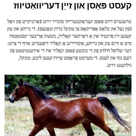
קעסט פּאַסן און זייַן דעריוואַטיווז
טרעגערס רויט פּאַסן קעראַקטערייזד מונדיר רויט פֿאַרביקייט פון וואָל
(פון געל און בלאַס אַפּריקאָס צו טונקל ברוין טאָנעס). די גריווע און עק
קענען זיין פּיינטיד אין אַ דאַרקער קאָלירן, בשעת אַריבער ינסטאַנסיז
מיט אַ ווייַס עק און גריווע, אַקוויירינג אַ קאָליר דיפּענדינג אויף די צייַט.
דער שליסל חילוק פון די בוכטע פּאַסן קאָליר איז די אידענטיטעט פון
דעם גוף און לעגס. די מערסט פּראָסט שיידז זענען ליכט, טונקל,
גילדענע-רויט.