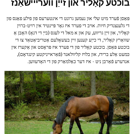
בוכטע קאָליר און זייַן ווערייישאַנז
פּאַסן פֿערד מיט שלי און נעמען גרונט די אינטערעס פון פילע פאַנס פון
די גלענצנדיק חיות. אויב די פערד איז גאָר פּיינטיד אין רויט-ברוין
קאָליר, און זייַן גריווע, עק און א מאל די לעגס (בייַ די דנאָ) האָבן אַ
שוואַרץ קאָליר, די כייַע קענען זיין בעשאָלעם אַטריביאַטאַד צו די
בוכטע פּאַסן. בוכטע קאָליר פון די פערד איז פּראָסט און אַקערז אין
כּמעט אַלע ברידז, און בלויז קליוולאנד (פֿאַראייניקטע קינגדאָם),
אנדערע פֿאַרבן ניט - איז דער כאַלמאַרק פון די האָדעווען.