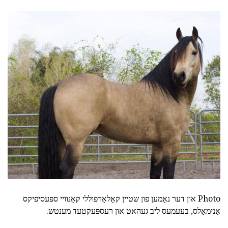
Photo און דער נאָמען פון שטיין קאָלאָרפוללי קאַנוויי ספּעסיפיקס
אַנימאַלס, בעעמעס ליב געהאט און רעספּעקטעד מענטש.