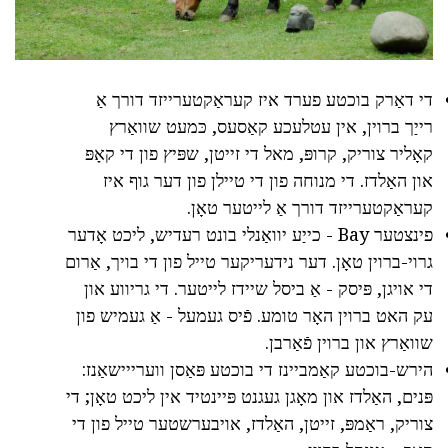
די דאַרק בוכטע פערד איז קעראַקטערייזד דורך אַ
רייַך ברוין, אין עטלעכע קאַסעס, כּמעט שוואַרץ
קאָליר צוריק, קרופּ, מאל די זייטן, שפּיץ פון די קאָפּ
און האַלדז. די מנוחה פון די טיילן פון דער גוף איז
קעראַקטערייזד דורך אַ לייטער טאָן.
פינצטער Bay - כייַע יוואַנלי בונט רעדיש, ליכט אָדער
גרוי-ברוין טאָן. דער נידעריקער טייל פון די בויך, אַרום
די אויגן, פּיסק - אַ ביסל שיידז לייטער. די גריווע און
עק האט ברוין האָר טומע. פֿיס געמעל - אַ געמיש פון
שוואַרץ און ברוין פֿאַרבן.
הירש-בוכטע קאַמביינז די בוכטע פּאַסן ווערייישאַנז:
פּנים, האַלדז און מאָגן געגנט פּיינטיד אין ליכט טאָן; די
צוריק, ראַמפּ, זייטן, האַלדז, אויבערשטער טייל פון די