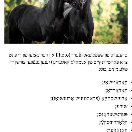
טרעגערס פון שעפּס פּאַסן פֿערד (Photo און דער נאָמען פון די פונט
צו אַ פאַרשיידנקייַט פון אַנימאַלס קאַלערינג) זענען געפֿונען צווישן די
פילע מינים, כולל:
קאַראַטשאַי;
קאַבאַרדאַ;
אַרעזשסקייַאַ (פראנצויזיש אַרעזשואַז);
שירע;
פּערטשעראָנס;
קלאַדרובסקý;
האַנאָווער;