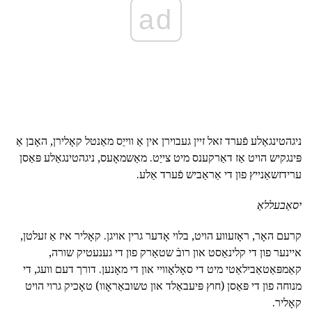
ad
ניגהטינגאַלע פֿערד זאל זיין געבוירן אין אַ ווייַס מאַנטל קאָלירן, האָבן אַ
פּינגקיש הויט אַז דאַרקענס מיט צייַט. מאַשמאָעס, ניגהטינגאַלע פּאַסן
ערידזשאַנייץ פון די אַראַביש פֿערד אַלע.
יסאַבעללאַ
קרעם האָר, ראָזעווע הויט, בלוי אָדער גרין אויגן. קאָליר איז אַ זעלטן,
איינער פון די קלינאַסט און רובֿ שטאַרק פון די גענעטיק שורה,
קאַמפּאַטאַבילאַטי מיט די סאָלאָוויי און די מאָנען. דורך דעם וועג, די
מנוחה פון די פּאַסן (חוץ פּיעבאַלד און טשובאַראָוו) טאָכיק גרוי הויט
קאָליר.