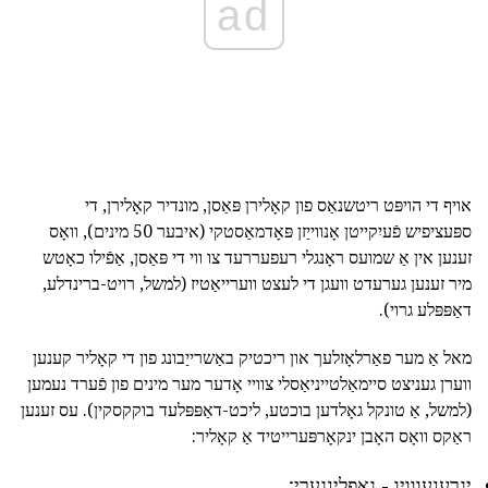
ad
אויף די הויפּט ריטשנאַס פון קאָלירן פּאַסן, מונדיר קאָלירן, די
ספּעציפיש פֿעיִקייטן אָנווייַזן פּאָדמאַסטקי (איבער 50 מינים), וואָס
זענען אין אַ שמועס ראָנגלי רעפעררעד צו ווי די פּאַסן, אַפֿילו כאָטש
מיר זענען גערעדט וועגן די לעצט ווערייאַטיז (למשל, רויט-ברינדלע,
דאַפּפּלע גרוי).
מאל אַ מער פאַרלאָזלעך און ריכטיק באַשרייַבונג פון די קאָליר קענען
ווערן געניצט סיימאַלטייניאַסלי צוויי אָדער מער מינים פון פֿערד נעמען
(למשל, אַ טונקל גאָלדען בוכטע, ליכט-דאַפּפּלעד בוקקסקין). עס זענען
ראַקס וואָס האָבן ינקאָרפּערייטיד אַ קאָליר:
יגרענעווויו - גאַפלינגערי;