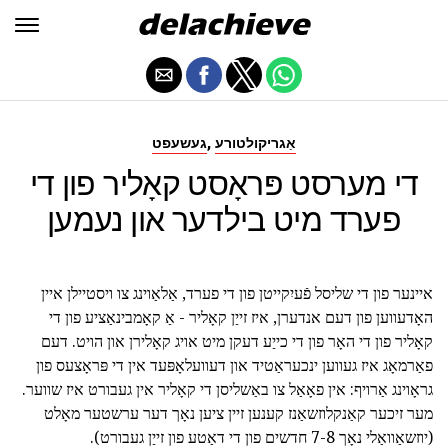
,
אַגריקולטורע
געשעפט
די מערסט פּראָסט קאָליר פון די
פערד מיט בילדער און נעמען
איינער פון די שליסל פֿעיִקייטן פון די פערד, אַלאַוינג צו ויסטיילן איין
האָדעווען פון דעם אנדערן, איז זייַן קאָליר - אַ קאָמבינאַציע פון די
קאָליר פון די האָר פון די כייַע דעקן מיט אויג קאָלירן און הויט. דעם
פאַרמאָג איז געווען ינכעראַטיד און דעוועלאָפּעד אין די פּראָצעס פון
גראָוינג אַרויף: אין פאָאַל צו באַשליסן די קאָליר אין געבורט איז שווער.
מער זיכער קאַנקלוזשאַנז קענען זיין ציען נאָך דער ערשטער מאָלט
(יוזשאַוואַלי נאָך 7-8 חדשים פון די דאַטע פון זייַן געבורט).