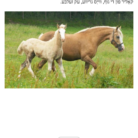
קאָליר פון די גוף, ווייַס גריווע, עק זעלבע.