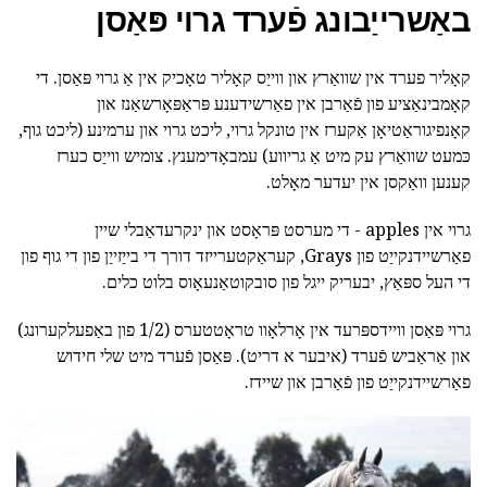
באַשרייַבונג פֿערד גרוי פּאַסן
קאָליר פערד אין שוואַרץ און ווייַס קאָליר טאָכיק אין אַ גרוי פּאַסן. די
קאָמבינאַציע פון פֿאַרבן אין פאַרשידענע פּראַפּאָרשאַנז און
קאָנפיגוראַטיאָן אַקערז אין טונקל גרוי, ליכט גרוי און ערמינע (ליכט גוף,
כּמעט שוואַרץ עק מיט אַ גריווע) עמבאָדימענץ. צומיש ווייַס כערז
קענען וואַקסן אין יעדער מאָלט.
גרוי אין apples - די מערסט פּראָסט און ינקרעדאַבלי שיין
פאַרשיידנקייַט פון Grays, קעראַקטערייזד דורך די בייַזייַן פון די גוף פון
די העל ספּאַץ, יבעריק ייגל פון סובקוטאַנעאָוס בלוט כלים.
גרוי פּאַסן וויידספּרעד אין אָרלאָוו טראָטטערס (1/2 פון באַפעלקערונג)
און אַראַביש פֿערד (איבער א דריט). פּאַסן פֿערד מיט שלי חידוש
פאַרשיידנקייַט פון פֿאַרבן און שיידז.