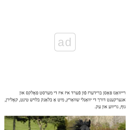
ad
רייוואַנז פּאַסן ברידערז פֿון פֿערד איז איז די מערסט פאָלקס און
אנערקענט דורך די יוואַנלי שוואַרץ, מיט אַ בלאַנק בלויש טינט, קאָלירן,
גוף, גריווע און עק.