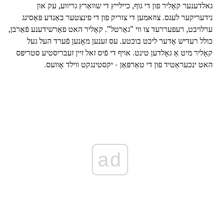
גאלדענער קאָליר פון די גוף, כיילייץ די שוואַרץ גריווע, עק און
נידעריקער לעגס. צוזאמען די צוריק פון די פינצטער באַנדע פּאַסינג
ערלויבט, רעפעררעד צו ווי "גאַרטל". קאָליר האט פאַרשידענע פֿאַרבן,
כולל רעדיש אָדער ליכט בוכטע. עס זענען מאָנען פֿערד העל געל
קאָליר מיט אַ גאָלדען טינט. אויף די פֿיס זאל זיין זעבריסטיע סטריפּס
האט ינכעראַטיד פון די טאַרפּאַן - יקסטינגקט ווילד אָוועס.
ad