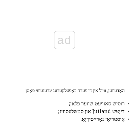
ad
האָדעווען, ווייל אין די פערד באַפעלקערונג יגרענעוווי פּאַסן:
רוסיש סאָוויעט שווער פּלאַן;
דייַטש Jutland און סטשלעסוויג;
אַוסטריאַן נאָרייסקייַאַ.