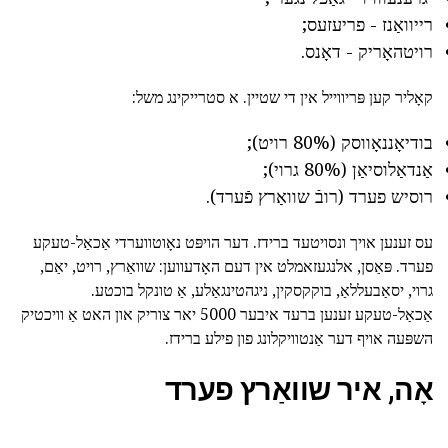
רייוואַנז - פריעזעס;
רויטהאָריק - דאָנס.
קאָליר קען פּריווייל אין די שטיין. א סטרייקינג משל:
בודיאָננאָווסק (80% רויט);
אַנדאַלוסיאַן (80% גרוי);
רוסיש פערד (רובֿ שוואַרץ פֿערד).
עס זענען אויך ונסויטעד ברידז. דער הויפּט נאָוטווערדי אַכאַל-טעקע
פערד. פּאַסן, אלנגעזאמלט אין דעם האָדעווען: שוואַרץ, רויט, יאַם,
גרוי, יסאַבעללאַ, בוקקסקין, ניגהטינגאַלע, אַ טונקל בוכטע.
אַכאַל-טעקע זענען ברעד איבער 5000 יאר צוריק און האט אַ וויכטיק
השפּעה אויף דער אַנטוויקלונג פון פילע ברידז.
אָה, איר שוואַרץ פערד