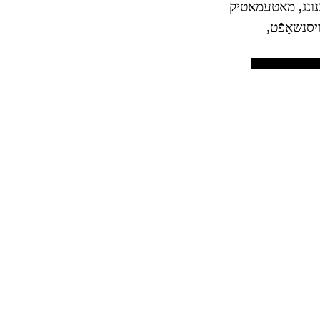
יכענונג, מאטעמאטיק
יסנשאַפֿט,