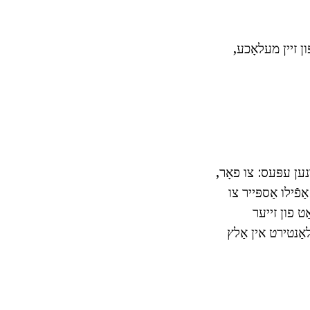
ן זיין מעלאָכע,
נען עפּעס: צו פאָר,
פֿילו אַספּייר צו
ַט פון זייער
אַנטירט אין אַלץ