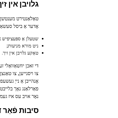
גלויבן אין זיך
טאַלאַנטירט מענטשן טע
אָדער אַ ביסל סעשאַנז
שטעלן אַ ספּעציפיש צ
ניט מורא מניעות;
טאַקע גלויבן אין זיך.
די זאכן יוזשאַוואַלי ז
צו ויסנייען, צו טאַנצן
אָנהייבן אַ נייַ געשעפ
פאַרלאַנג נאָך בלייבט
נאָר אויב עס איז געמ
סיבות פֿאַר 