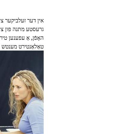
אין דער זעלביקער צייַט
גרעסטע מתנה פון צייַט
האָפֿן, אַ עפענען טיר
טאַלאַנטירט מענטש אי