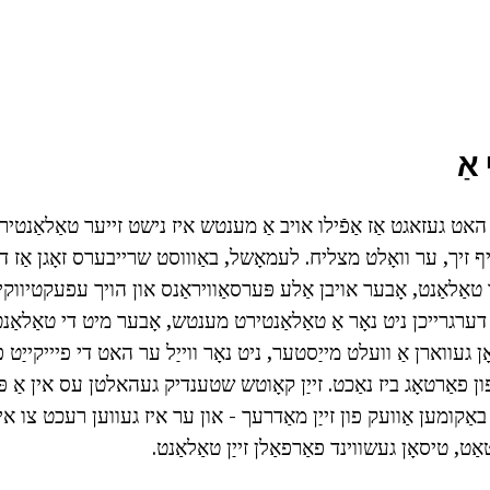
אַ
האט געזאגט אַז אַפֿילו אויב אַ מענטש איז נישט זייער טאַלאַנטיר
 זיך, ער וואָלט מצליח. לעמאָשל, באַוווסט שרייבערס זאָגן אַז ד
טאַלאַנט, אָבער אויבן אַלע פּערסאַוויראַנס און הויך עפעקטיווקיי
ערגרייכן ניט נאָר אַ טאַלאַנטירט מענטש, אָבער מיט די טאַלאַנט פ
ן געווארן אַ וועלט מייַסטער, ניט נאָר ווייַל ער האט די פיייקייַט פ
ון פאַרטאָג ביז נאַכט. זייַן קאָוטש שטענדיק געהאלטן עס אין אַ פּ
אַקומען אַוועק פון זייַן מאַדרעך - און ער איז געווען רעכט צו אי
אַט, טיסאָן געשווינד פאַרפאַלן זייַן טאַלאַנט.