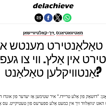
מאָטיוואַטיאָנס
זיך-קאַלטיוויישאַן
,
טאַלאַנטירט מענטש אי
ירט אין אַלץ. ווי צו געפי
אַנטוויקלען טאַלאַנט?
 זאָגן: "דזשאַק פון אַלע טריידז." איר שטימען אַז יעדער פון אונדז
אָס האט ינוואַלווד זיך אין כמעט אַלע ספערעס פון טעטיקייט. עס א