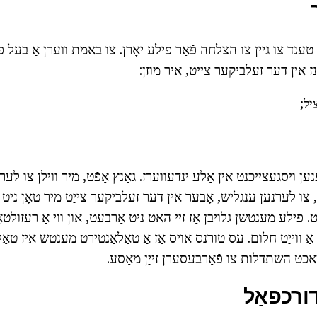
נד צו גיין צו הצלחה פֿאַר פילע יאָרן. צו באמת ווערן אַ בעל פו
 אין דער זעלביקער צייַט, איר מוזן:
יל;
ענען ויסגעצייכנט אין אַלע ינדעווערז. גאַנץ אָפֿט, מיר ווילן צו לער
, צו לערנען ענגליש, אָבער אין דער זעלביקער צייַט מיר טאָן ניט אַ
ט. פילע מענטשן גלויבן אַז זיי האט ניט אַרבעט, און ווי אַ רעזולטא
 אַ ווייַט חלום. עס טורנס אויס אַז אַ טאַלאַנטירט מענטש איז טאַל
אכט השתדלות צו פֿאַרבעסערן זייַן מאַסע.
דורכפאַל