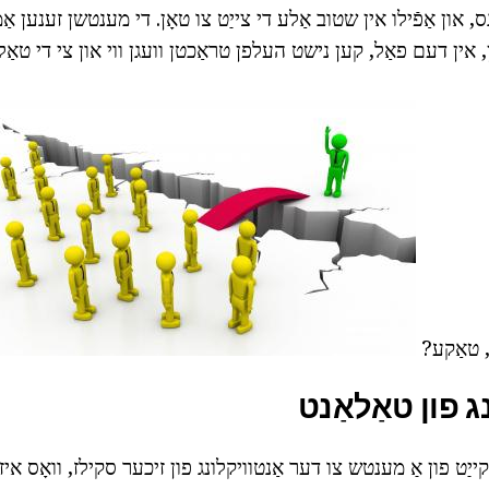
, און אַפֿילו אין שטוב אַלע די צייַט צו טאָן. די מענטשן זענען אַמי
 אין דעם פאַל, קען נישט העלפן טראַכטן וועגן ווי און צי די טאַ
, טאַקע?
ג פון טאַלאַנט
קייַט פון אַ מענטש צו דער אַנטוויקלונג פון זיכער סקילז, וואָס איז