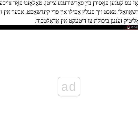
ן אַז עס קענען פּאַסירן בייַ פאַרשידענע צייטן. טאַלאַנט פֿאַר צי
שאַוואַלי מאכט זיך פּעלץ אַפֿילו אין פרי קינדשאַפט. אבער אין וו
ָליטיק זענען ביכולת צו דיטעקט אין אַדאַלטכוד.
ad