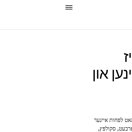
ז
נען און
 האט לפּחות איינער
ַרבעט, סקולפּץ,