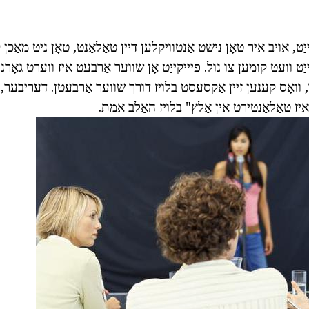
, אויב איר טאָן נישט אַנטוויקלען דיין טאַלאַנט, טאָן ניט מאַכן קיי
 וועט קומען צו נול. פיייקייַט אָן שווער אַרבעט איז ווערט גאָרני
, וואָס קענען זיין אַקסעסט בלויז דורך שווער אַרבעטן. דעריבער,
ז טאַלאַנטירט אין אַלץ" בלויז האַלב אמת.