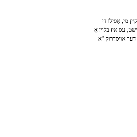
ן מי, אַפֿילו די
שט, עס איז בלויז אַ
 דער אויסדרוק "אַ