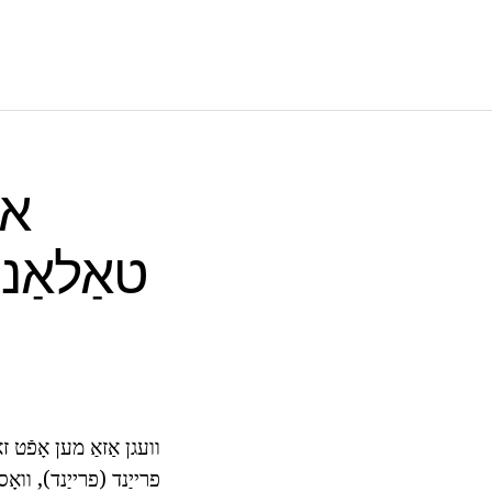
א 
טאַלאַנט
וועגן אַזאַ מען אָפֿט
פרייַנד (פרייַנד), וו