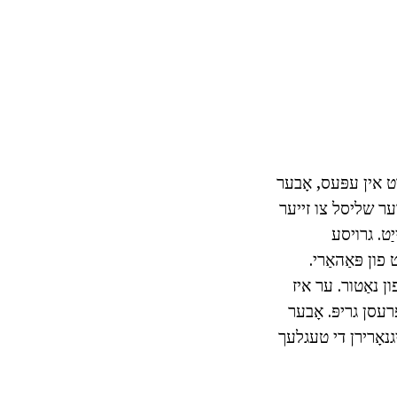
ט אין עפּעס, אָבער
ער שליסל צו זייער
ַט. גרויסע
ון פּאַהאַרי.
ון נאַטור. ער איז
רעסן גריפּ. אָבער
גנאָרירן די טעגלעך