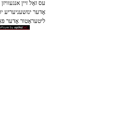
עס זאָל זיין אנגעוויז
אָדער ינזשעניעריע יוז
ליטעראַטור אָדער פּא