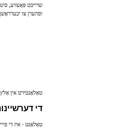
שרייבט פּאָעזיע, סינגס
ופהערן צו יבערראַשן,
טאַלאַנטירט אין אַלץ
די דערשיינונ
טאַלאַנט - איז די פייי