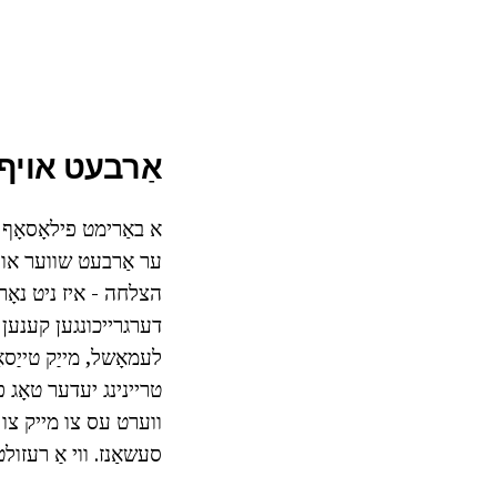
אַרבעט אויף 
א באַרימט פילאָסאָף 
ער אַרבעט שווער אויף
הצלחה - איז ניט נאָר 
דערגרייכונגען קענען ד
לעמאָשל, מייַק טייַסאָ
טריינינג יעדער טאָג פ
ווערט עס צו מייק צו ב
סעשאַנז. ווי אַ רעזולט