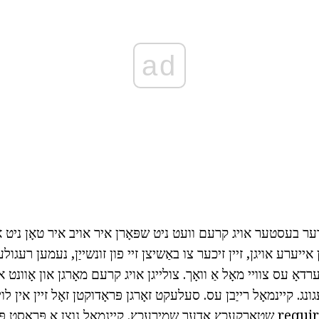
ad
דער בעסטער אויג קרעם וועט ניט שפּאָרן איר אויב איר טאָן ניט א
ן אייערע אויגן, זיין זיכער צו באַשיצן זיי פון זונשייַן, נעמען רעגול
רדאָ עס צוויי מאָל אַ וואָך. צולייגן אויג קרעם מאָרגן און אָוונט א
גונג. קיינמאָל רייַבן עס. סעלעקט זאָרגן פּראָדוקטן זאָל זיין אין לו
טיפּ. צו רייניקן די required שטאַרקעכץ אָדער שמירעכץ. קיינמאָל נוצן אַ פּ