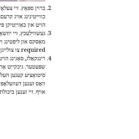
ברוין ספּאַץ. זיי צעלאָ
הויט און באַזייַטיקן פ
געשווילעכץ. זיי יוזשאַו
required צו צולייגן די קרעם.
רינגקאַלז, סאַגינג הו
שפּעטער. גיכקייַט אַרו
סיטואַציע קענען העלפן
וואָס זענען דעוועלאָפ
אויף. זיי זענען ביכול