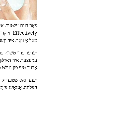
פֿאַר דעם עלטער. איידע
מאל אַ וואָך. איר קענע
יעדער פרוי טשוזיז פּרא
עמעצער. איר דאַרפֿן א
אָדער טיפּ פון געלט פו
יענע וואס שטענדיק וו
הצלחה. אָנגאָינג צייַט