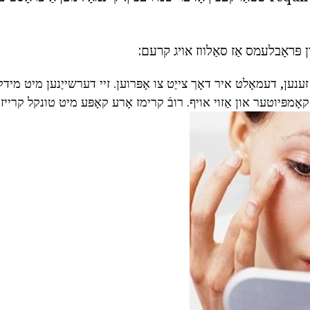
 פּראָבלעמס אַז סאַלווז אויג קרעם:
 זענען, דעמאָלט איר דאָך צייַט צו אָפּרוען. זיי דערשייַנען מיט מידקי
 קאָמפּיוטער און אַזוי אויף. רובֿ קרימז אָרע קאָפּע מיט טונקל קרייזן