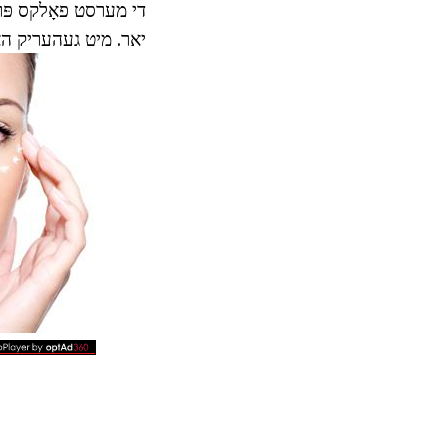
יאר. מיט געהעריק האַנ