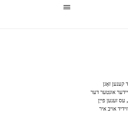
 קענען זאָגן
סיידער אונטער דער
 עס זענען פייַן
וידיד אויב איר