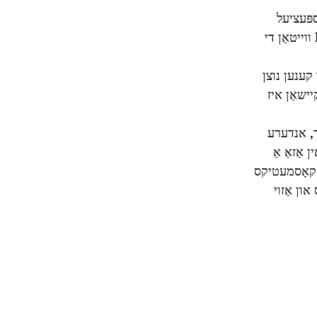
ספּעציעל
כווייטינינג אויג קרעם פֿאַר יונג הויט. עס איז באשטייט פון אַ מאַטעריע אַז Effectively ווייטאַן די
 קענען נוצן
נאָך זייער אַפּלאַקיישאַן איז
ר, אנדערע
 אַזאַ אַ
ג קאָסמעטיקס
ון אַזוי