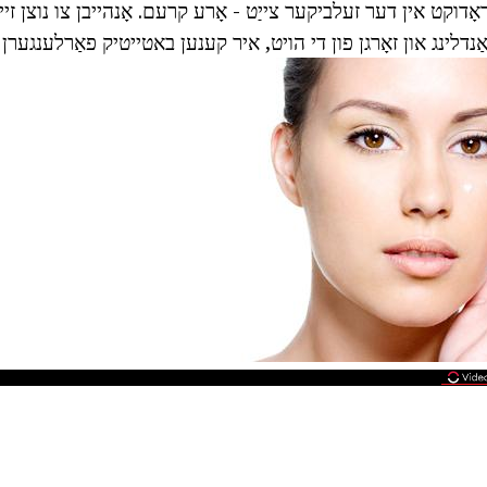
דלינג און זאָרגן פון די הויט, איר קענען באטייטיק פאַרלענגערן ז