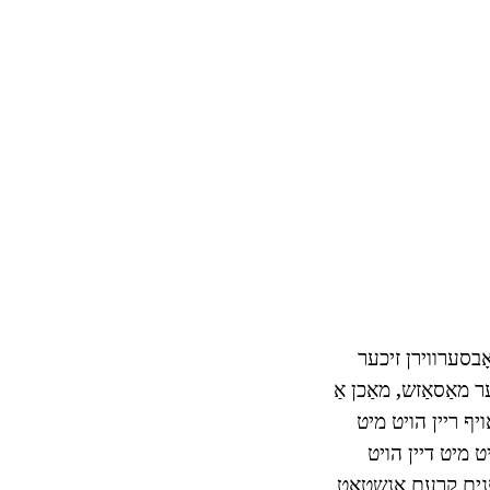
ָבסערווירן זיכער
ער מאַסאַזש, מאַכן אַ
ויף ריין הויט מיט
יט מיט דיין הויט
ראָסט פּנים קרעם אַנשטאָט