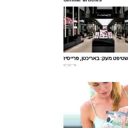
שטיפט מעק: באריכטן, פּרייסיז
שיינקייַט