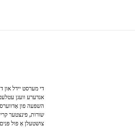
די מערסט יידל און דין 
אנדערע וועגן עטלעכע 
השפּעה פון אַדווערס סי
שורות, פינצטער קרייזן
צושטעלן אַ פול פּנים.