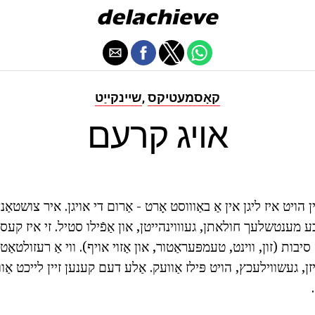
קאָסמעטיקס
שיינקייַט
,
אויג קרעם
הויט איז ליגן אין אַ באַוווסט אָרט - אַרום די אויגן. איר צושטאַנד
מענטשלעך חולאתן, געוווינהייטן, און אַפֿילו סטיל. זי איז קע
בות (זון, ווינט, טעמפּעראַטור, און אַזוי אויף). ווי אַ רעזולטאַט,
, געשווילעכץ, הויט פּילז אַוועק. אַלע דעם קענען זיין לייכט אַוו