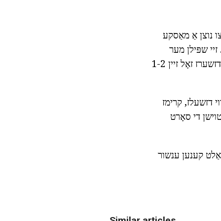
ו נוצן אַ מאַסקע
 זיי שפּילן מער
Effectively ווי קרימז, שטארקן, פאַרשטייַפן און שפּייַזן יידל הויט. פירן אויס פּראָוסידזשערז זאָל זיין 1-2
ווי דזשעלז, קרימז
טוישן די סאָרט
שאַלט קענען ענשור
Similar articles