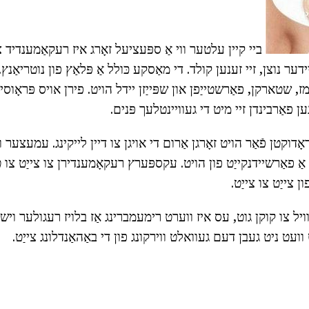
ביי קיין עלטער ווי אַ ספּעציעל זאָרג איז רעקאַמענדיד צ
ר נוצן, זיי זענען קולד. די מאַסקע כּולל אַ פּלאַץ פון נוטריאַנץ.
ן פאַרבינדן זיי מיט די געוויינטלעך פּנים.
ָדוקטן פֿאַר הויט זאָרגן אַרום די אויגן צו דיין לייקינג. עמעצער 
ַ פאַרשיידנקייַט פון הויט. עקספּערץ רעקאָמענדירן צו צייַט צו 
ן צייַט צו צייַט.
יל צו קוקן גוט, עס איז ווערט רימעמברינג אַז בלויז רעגולער וי
 וועט ניט געבן דעם געוואלט ווירקונג פון די באַהאַנדלונג צייַט.