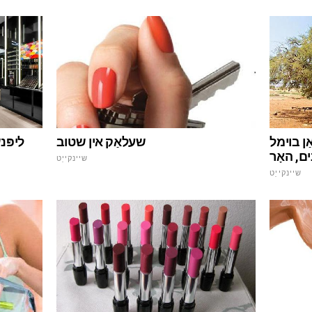
ליפּנ
ַן בוימל
שעלאַק אין שטוב
נים, האָר
שיינקייַט
שיינקייַט