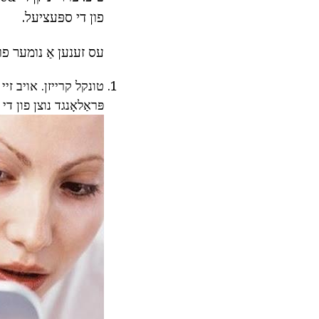
פון די ספּעציעל.
עס זענען אַ נומער פון
טונקל קרייזן. אויב זיי
פּראַלאָנגד נוצן פון די