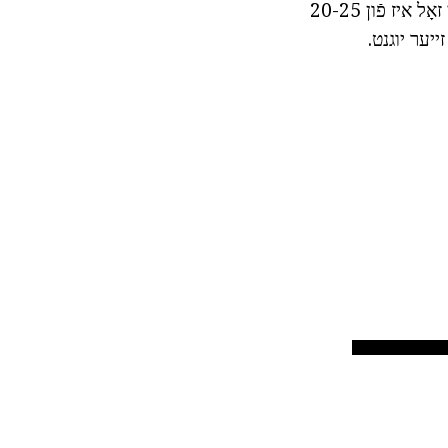
די מערסט פאָלקס פּראָדוקט אין דער זעלביקער צייַט - אָרע קרעם. אָנהייבן צו נוצן זיי זאָל איז פֿון 20-25
ייער יוגנט.