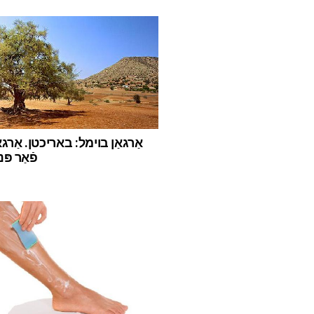
אַרגאַן בוימל: באריכטן. אַרגא
פֿאַר פּ