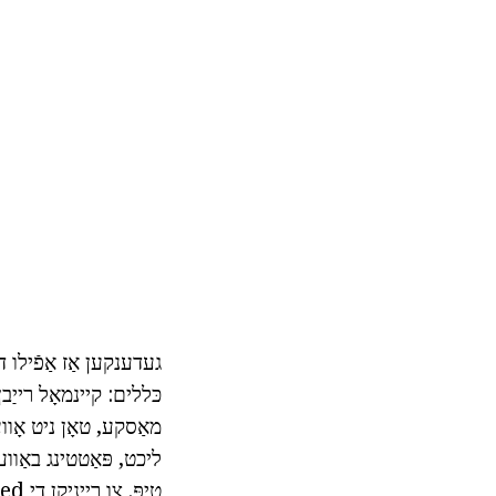
געדענקען אַז אַפֿילו 
כּללים: קיינמאָל רייַב
מאַסקע, טאָן ניט אָווע
ליכט, פּאַטטינג באַווע