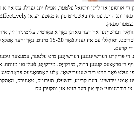
זן די אויסזען און לייגן וויסואַל עלטער, אַפֿילו יונג גערלז. עס איז אַ 
ינצטער ספּאַץ.
ואַלי דערשייַנען אין דער מאָרגן נאָך אַ פּאַרטיי. עלימינירן זיי, איר
מאַסקס און ליפטינג ויסריכט. וסואַללי עס איז גענוג פֿאַר 15-20 מינוט. 
יט. די פּריקרע דערשיינונגען דערשייַנען מיט עלטער, עמעצער גיכע
יף די פּראָצעס קענען דרוק, מידקייַט, מידקייַט, פֿעלן פון מנוחה. אין
 געלט פֿאַר הויט רידזשענעריישאַן. אַלע קאָמפּאַניעס פּראַדוסינ
ּינג אַנטי-יידזשינג. דעם קרימז, דזשעלז, סערומס, טאָנערס, מאַסקס א
ת צו דורכנעמען טיף אין דער הויט און ומקערן עס.