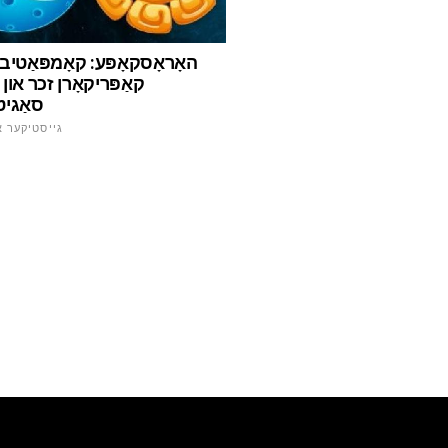
האָראָסקאָפּע: קאָמפּאַטיבי
קאַפּריקאָרן זכר און ו
סאַגיט
גייסטיקער א