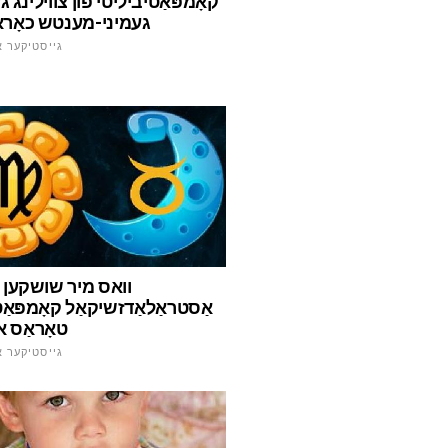
קאָמפּאַטיביליטי פון צווילינג ג
געמיני-מענטש כאָראַ
גייסטיקער א
וואס מיר שושקען 
אַסטראַלאַדזשיקאַל קאָמפּאַט
טאָראַס און
גייסטיקער א