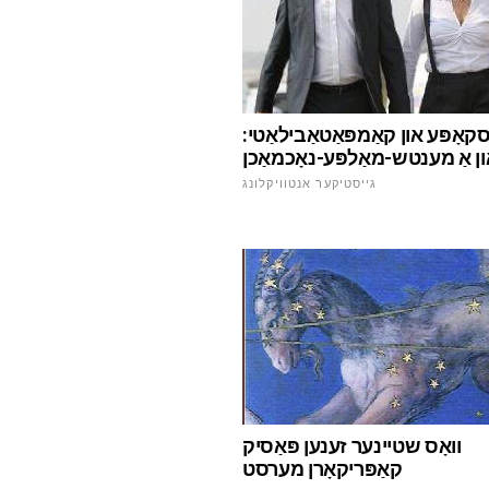
קאָפּע און קאַמפּאַטאַבילאַטי:
און אַ מענטש-מאַלפּע-נאָכמאַכן
גייסטיקער אנטוויקלונג
וואָס שטיינער זענען פּאַסיק
קאַפּריקאָרן מערסט