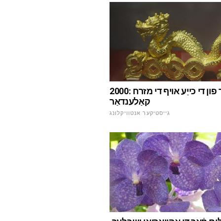
2000: די יאָר פון די כייַע אויף די מזרח
קאַלענדאַר
גייסטיקער אנטוויקלונג