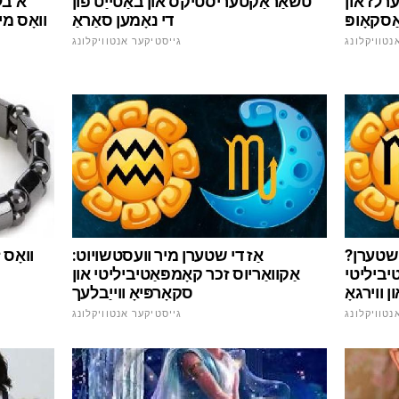
ערלז און
טשאַראַקטעריסטיקס און באַטייַט פון
א בלו
סקאָופּ
די נאָמען סאַראַ
וואָס מי
נטוויקלונג
גייסטיקער אנטוויקלונג
שטערן?
אַז די שטערן מיר וועסטשויוט:
וואָס 
יביליטי
אַקוואַריוס זכר קאָמפּאַטיביליטי און
 ווירגאָ
סקאָרפּיאָ ווייַבלעך
נטוויקלונג
גייסטיקער אנטוויקלונג