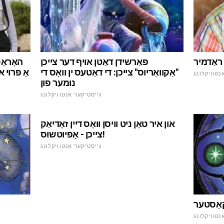
ראַדמיר
פאַרשידן דאַטן אויף דער צייכן
האָראָס
"אַקוואַריוס" צייכן: די דאַטעס ין וואָס די
אַ פרוי 
נטוויקלונג
נומער פון
גייסטיקער אנטוויקלונג
און איר טאָן ניט וויסן וואָס דיין זאָדיאַק
צייכן - אָפיוטשוס!
גייסטיקער אנטוויקלונג
קאַסטער
נטוויקלונג