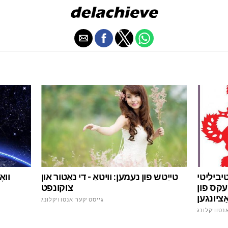
טיביליטי
טייַטש פון נעמען: וויטאַ - די נאַטור און
ווא
ּעקס פון
צוקונפט
ַציונגען
גייסטיקער אנטוויקלונג
נטוויקלונג