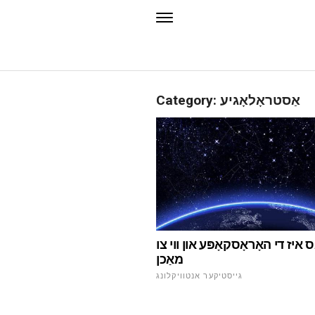
Category: אַסטראָלאָגיע
ָס איז די האָראָסקאָפּע און ווי צו
מאַכן
גייסטיקער אנטוויקלונג