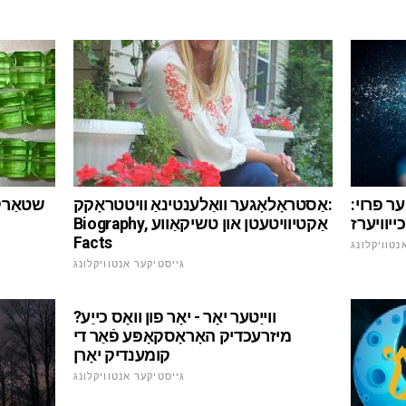
ער פרוי:
אַסטראָלאָגער וואַלענטינאַ וויטטראָקק:
שטאַרק א
יוויערז
Biography, אַקטיוויטעטן און טשיקאַווע
Facts
נטוויקלונג
גייסטיקער אנטוויקלונג
ווייַטער יאָר - יאָר פון וואָס כייַע?
מיזרעכדיק האָראָסקאָפּע פֿאַר די
קומענדיק יאָרן
גייסטיקער אנטוויקלונג