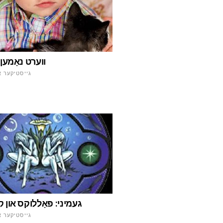
ווערט נאָמען 
גייסטיקער א
געמיני: פּאָללוקס און 
גייסטיקער א