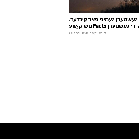
געשטערן געמיני פֿאַר קינדער.
וע Facts וועגן די געשטערן
גייסטיקער אנטוויקלונג