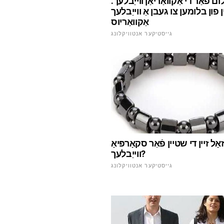
ם פֿאַר די אַקוואַריאַן ווייַבלעך.
ן פון בלומען צו געבן אַ ווייַבלעך
אַקוואַריוס
גייסטיקער אנטוויקלונג
זאָל זיין די שטיין פֿאַר סקאָרפּיאָ
ווייַבלעך?
גייסטיקער אנטוויקלונג