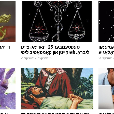
מיע און
סעפּטעמבער 25 - זאָדיאַק צייכן
ָלאָגיע
ליבראַ. פֿעיִקייטן און קאָמפּאַטיביליטי
נטוויקלונג
גייסטיקער אנטוויקלונג