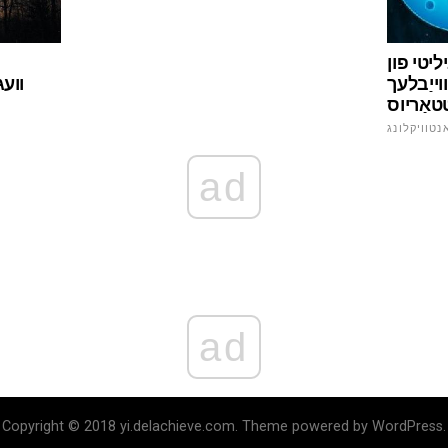
ליטי פון
וייַבלעך
טשיקאַו
טאַריוס
נטוויקלונג
ad
ad
Copyright © 2018 yi.delachieve.com. Theme powered by WordPress.