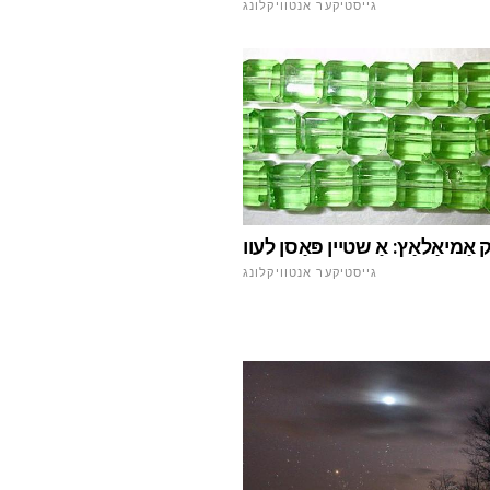
גייסטיקער אנטוויקלונג
ַמיאַלאַץ: אַ שטיין פּאַסן לעוו
גייסטיקער אנטוויקלונג