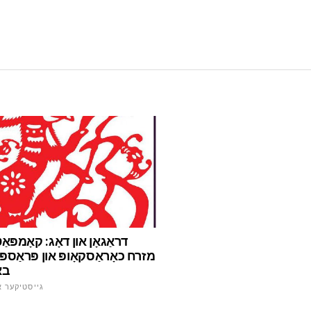
דראַגאָן און דאָג: קאָמפּאַ
מזרח כאָראַסקאָופּ און פּראַספ
בא
גייסטיקער א