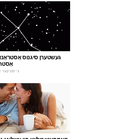
געשטערן סיגנוס אַסטראָנאָ
אַסטרא
גייסטיקער א