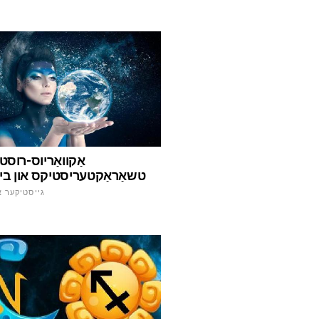
אַקוואַריוס-רוסט
טשאַראַקטעריסטיקס און ביכי
גייסטיקער א