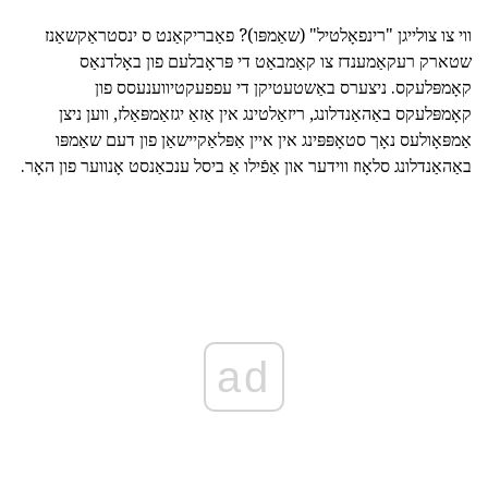
ווי צו צולייגן "רינפאָלטיל" (שאַמפּו)? פאַבריקאַנט ס ינסטראַקשאַנז
שטארק רעקאַמענדז צו קאַמבאַט די פּראָבלעם פון באָלדנאַס
קאָמפּלעקס. ניצערס באַשטעטיקן די עפפעקטיווענעסס פון
קאָמפּלעקס באַהאַנדלונג, ריזאַלטינג אין אַזאַ יגזאַמפּאַלז, ווען ניצן
אַמפּאָולעס נאָך סטאָפּפּינג אין איין אַפּלאַקיישאַן פון דעם שאַמפּו
באַהאַנדלונג סלאָוז ווידער און אַפֿילו אַ ביסל ענכאַנסט אָנווער פון האָר.
ad