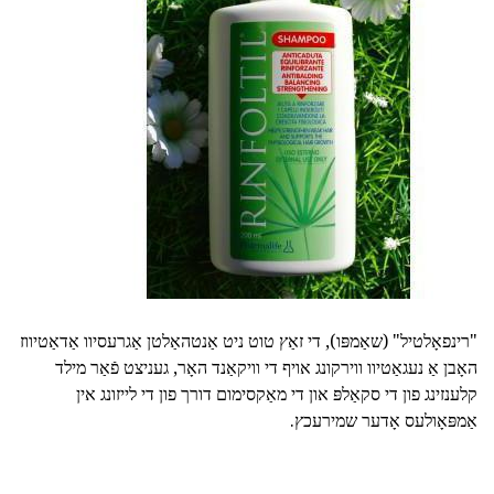
"רינפאָלטיל" (שאַמפּו), די זאַץ טוט ניט אַנטהאַלטן אַגרעסיוו אַדאַטיווז
האָבן אַ נעגאַטיוו ווירקונג אויף די וויקאַנד האָר, געניצט פֿאַר מילד
קלענזינג פון די סקאַלפּ און די מאַקסימום דורך פון די לייזונג אין
אַמפּאָולעס אָדער שמירעכץ.