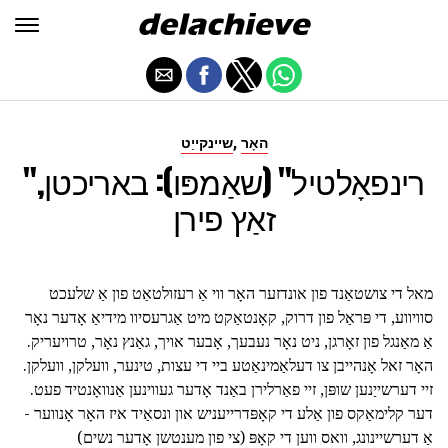
,
האָר
שיינקייַט
"רינפאָלטיל" (שאַמפּו): באריכטן,
זאַץ פירן
מאל די צושטאַנד פון אונדזער האָר ווי אַ רעזולטאַט פון אַ שלעכט
סוויווע, די פּראַל פון דרוק, קאָנטאַקט מיט אַגרעסיוו מידיאַ אָדער נאָר
אַ מאַנגל פון זאָרגן, ניט נאָר נעבעך, אָבער אויך, גאַנץ נאָר, טרויעריק.
האָר זאל אָנהייבן צו דעלאַמינאַטע ביי די עצות, טינער, וועלקן, וועלקן.
זיי דערשייַנען שופּן, זיי פאַרלירן באַנד אָדער געווינען אַנוואָנטיד פעט.
דער קלימאַקס פון אַלע די קאָפּדרייעניש און ונסאַיד איז האָר אָנווער -
אַ דערשיינונג, וואס ווען די קאָפּ (צי פון מענטשן אָדער נשים)