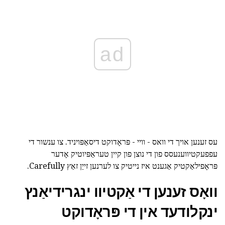
ad
עס זענען אויך די וואס - וויי - פּראָדוקט דיסאַפּויניד. צו ענשור די
עפפעקטיווענעסס פון די נוצן פון קיין טעראַפּיוטיק אָדער
פּראָפילאַקטיק אַגענט איז נייטיק צו לערנען זייַן זאַץ Carefully.
וואָס זענען די אַקטיוו ינגרידיאַנץ
ינקלודעד אין די פּראָדוקט