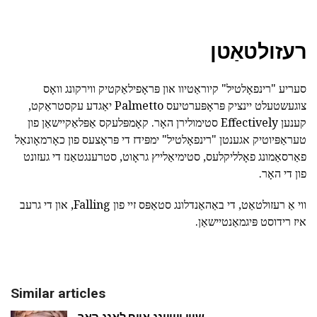
רעזולטאַטן
סעריע "רינפאָלטיל" קיוראַטיוו און פּראָפילאַקטיק ווירקונג וואָס
צוגעשטעלט יינציק פּראָפּערטיעס Palmetto יאַגדע עקסטראַקט,
קענען Effectively סטימולירן האָר. קאָמפּלעקס אַפּלאַקיישאַן פון
טעראַפּיוטיק אגענטן "רינפאָלטיל" ימפּידז די פּראָצעס פון כאָרמאָונאַל
פאַרסאַמונג פאָלליקלעס, סטימיאַלייץ גראָוט, סטרענגטאַנז די געזונט
פון די האָר.
ווי אַ רעזולטאַט, די באַהאַנדלונג סטאַפּס זיי פון Falling, און די גרעב
איז רידוסט פּיגמאַנטיישאַן.
Similar articles