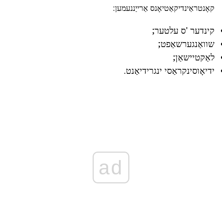
קאָנטראַינדיקאַטיאָנס אַרייַננעמען:
קינדער 'ס עלטער;
שוואַנגערשאַפט;
לאַקטיישאַן;
ידיאָוסינקראַסי ינגרידיאַנט.
ad