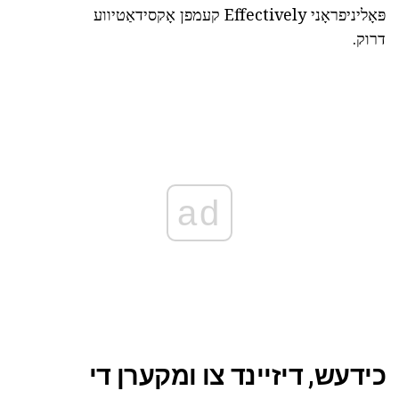
פּאָליניפראָני Effectively קעמפן אָקסידאַטיווע
דרוק.
ad
כידעש, דיזיינד צו ומקערן די