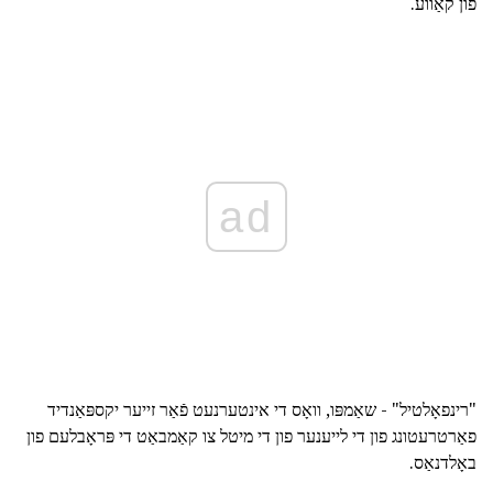
פון קאַווע.
ad
"רינפאָלטיל" - שאַמפּו, וואָס די אינטערנעט פֿאַר זייער יקספּאַנדיד
פאַרטרעטונג פון די לייענער פון די מיטל צו קאַמבאַט די פּראָבלעם פון
באָלדנאַס.