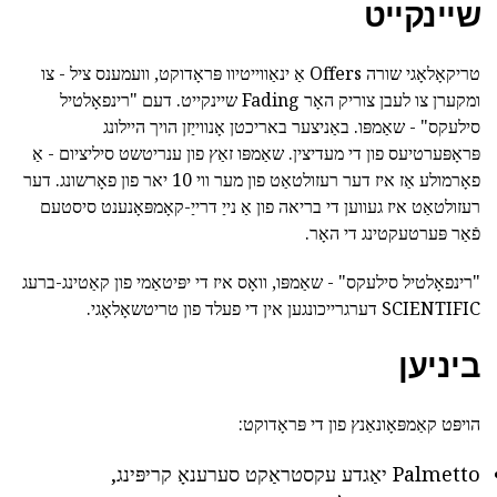
שיינקייט
טריקאָלאָגי שורה Offers אַ ינאַווייטיוו פּראָדוקט, וועמענס ציל - צו
ומקערן צו לעבן צוריק האָר Fading שיינקייט. דעם "רינפאָלטיל
סילעקס" - שאַמפּו. באַניצער באריכטן אָנווייַזן הויך היילונג
פּראָפּערטיעס פון די מעדיצין. שאַמפּו זאַץ פון ענריטשט סיליציום - אַ
פאָרמולע אַז איז דער רעזולטאַט פון מער ווי 10 יאר פון פאָרשונג. דער
רעזולטאַט איז געווען די בריאה פון אַ נייַ דרייַ-קאָמפּאָנענט סיסטעם
פֿאַר פּערטעקטינג די האָר.
"רינפאָלטיל סילעקס" - שאַמפּו, וואָס איז די יפּיטאַמי פון קאַטינג-ברעג
SCIENTIFIC דערגרייכונגען אין די פעלד פון טריטשאָלאָגי.
ביניען
הויפּט קאַמפּאָונאַנץ פון די פּראָדוקט:
Palmetto יאַגדע עקסטראַקט סערענאָ קריפּינג,