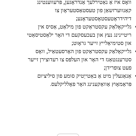
וואָס איז אַ נאַטירלעך אַנדראָגען, פּרעווענטינג
קאַנווערזשאַן פון טעסטאַסטעראָון צו
דיהידראָטעסטאָסטעראָנע;
גלייקאָלאַק עקסטראַקט פון מילאַט, אַסיס אין
ריטיינינג נעץ און בעכעסקעם די האָר ילאַסטיסאַטי
און סטימיאַלייץ זייער גראָוט;
גלייקאָלאַק עקסטראַקט פון האָרסעטאַיל, וואָס
סטרענגטאַנז די האָר און העלפּס צו רעדוצירן זייער
פעט צופרידן;
אַנאַגעלין מיט אַ באַטייַטיק סומע פון סיליציום
פּראַמאָוץ אַוואַקענינג האָר פאָלליקלעס.