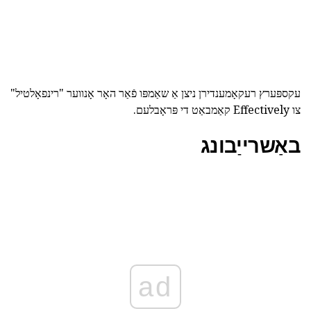
עקספּערץ רעקאָמענדירן ניצן אַ שאַמפּו פֿאַר האָר אָנווער "רינפאָלטיל"
צו Effectively קאַמבאַט די פּראָבלעם.
באַשרייַבונג
ad