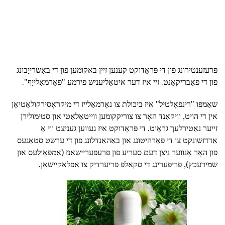
פּרעזענטירונג פון די פּראָדוקט קענען זיין באקומען פון די באַשרייַבונג
פון די פאַבריקאַנט. זיי איז דער איטאַליעניש פירמע "פאַרמאַלייַף".
שאַמפּו "רינפאָלטיל" איז ביכולת צו נאָרמאַלייז די מיקראָסירקולאַטיאָן
אין די הויט, וויקאַנד האָר צו צוריקקומען ווייטאַלאַטי און סטימולירן
זייער נאַטירלעך גראָוט. די פּראָדוקט איז געווען געניצט ווי אַ
אַדדזשונקט צו די פאַרהיטונג און באַהאַנדלונג פון די ערשט סטאַגעס
פון האָר אָנווער ניצן דעם סעריע פון פּרעפּעריישאַנז (אַמפּאָולעס און
שמירעכץ), פּריפּערינג די סקאַלפּ פריערדיק צו אַפּלאַקיישאַן.