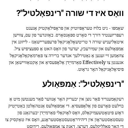
וואָס איז די שורה "רינפאָלטיל"?
שאַמפּו - ניט בלויז טעראַפּיוטיק און פּראָפילאַקטיק אַגענט
רעפּריזענטיד דורך די סאָרט ספּאָנסאָרס. באַזונדער פון עס, צווישן
איטאַליעניש שורה ד טריטשאָלאָגיקאַל פּרעפּעריישאַנז - לייזונג אין
אַמפּאָולעס און שמירעכץ, יעדער פון וואָס האט אַ ספּעציפיש ציל.
צוזאַמען זיי זענען אַ נאַטירלעך אנדער ברירה צו פאַרמאַקאָלאָגיקאַל
אגענטן צו Effectively פאַרמייַדן אַלאָפּעסיאַ און אַקטאַוויישאַן און
פיסיאָלאָגיקאַל האָר גראָוט.
"רינפאָלטיל": אַמפּאָולע
רעקאַמענדיד פֿאַר נוצן אין יבעריק האָר אָנווער פֿאַר מענטשן מיט אַ
בוילעט פאָרעם פון אַלאָפּעסיאַ. די אַמפּאָולעס אַנטהאַלטן באַטייַטיק
דאָזע פיטאָטשעמיקאַלס, וואָס לאָוקאַלי פאַרמייַדן יבערגאַנג פון
טעסטאַסטעראָון אין דיהידראָטעסטאָסטעראָנע, וואָס איז טאַקסיק צו
די האָר פאָלליקלעס. דערצו, דאַנק צו אַמפּאָולעס, רידוסט