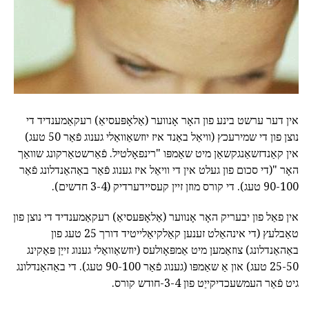
אין דער ערשט בינע פון האָר אָנווער (אַלאָפּעסיאַ) רעקאַמענדיד די
נוצן פון די שמירעכץ (וויאַל באַנד איז יוזשאַוואַלי גענוג פֿאַר 50 טעג)
אין קאַנדזשאַנגקשאַן מיט שאַמפּו "רינפאָלטיל. פֿאַרשטאַרקונג שוואַך
האָר "(די סכום פון געלט אין די וויאַל איז גענוג פֿאַר באַהאַנדלונג פֿאַר
90-100 טעג). די קורס מוזן זיין קעסיידערדיק (3-4 חדשים).
אין פאַל פון יבעריק האָר אָנווער (אַלאָפּעסיאַ) רעקאַמענדיד די נוצן פון
טאַבלעץ (די אינהאַלט זענען קאַלקיאַלייטיד דורך 25 טעג פון
באַהאַנדלונג) צוזאַמען מיט אַמפּאָולעס (יוזשאַוואַלי גענוג זייַן פּאַקינג
25-50 טעג) און אַ שאַמפּו (גענוג פֿאַר 90-100 טעג). די באַהאַנדלונג
גיט פֿאַר העמשעכדיקייַט פון 3-4-חודש קורס.