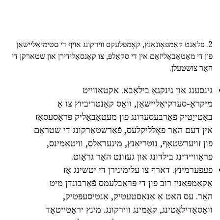
2. פּלאַנט קאַמפּאָונאַנץ, קאָמפּלעקס ווירקונג אויף די סטימיאַליישאַן
פון די מאַטאַבאַליזאַם אין די סקאַלפּ, צו קאָנסאָלידירן און שטארקן די
האָר צושטעלן.
גינסענג און גינקגאָ בילאָבאַ. אַקטאַווייט
מיקראָ-סערקיאַליישאַן, וואָס קאַנטריביוץ צו אַ
באַטייַטיק פֿאַרבעסערונג פון מעטאַבאַליק פּראַסעסאַז
אין דעם האָר פאָלליקלעס, פֿאַרשטאַרקונג די שטראָם
פון זויערשטאָף, נוטריאַנץ, מינעראַלס, וויטאַמינס,
פּראַוויידינג בילדונג און געזונט האָר גראָוט.
פעפערמינץ. דארף צו עלימינירן די יטשינג אַז
אַקאַמפּאַניז רובֿ פון די פּראָבלעמס פֿאַרבונדן מיט
האָר. עס האט אַ אַנאַסטעטיק, אַנטיסעפּטיק,
וואַסאָדילאַטינג, קאַמינג ווירקונג. מינץ יראַטייטאַד