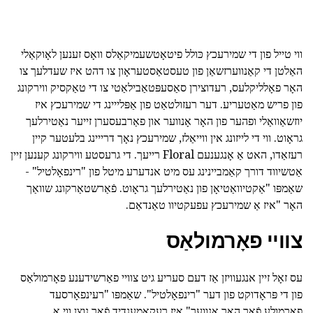
ווי טייל פון די שמירעכץ כּולל פיטאָטשעמיקאַלס וואָס זענען לאָוקאַלי
האַלטן די קאַנווערזשאַן פון טעסטאַסטעראָון צו דהט איז שעדלעך צו
האָר פאָלליקלעס, רעדוצירן סאַסעפּטאַבילאַטי צו די טאַקסיק ווירקונג
פון פריש מאַטעריע. דער רעזולטאַט פון אַפּלייינג די שמירעכץ איז
יוזשאַוואַלי ופהער פון האָר אָנווער און פאַרבעסערן זייער נאַטירלעך
גראָוט. ווי די לייזונג אין ווייאַלז, שמירעכץ נאָך דרייינג בלעטער קיין
רעזאַדו, האט אַ אָנגענעם Floral רייעך. די גרעסטע ווירקונג קענען זיין
אַטשיווד דורך קאַמביינינג עס מיט אנדערע מיטל פון "רינפאָלטיל" -
שאַמפּו "אַקטיוואַטיאָן פון נאַטירלעך גראָוט. פֿאַרשטאַרקונג שוואַך
האָר "איז אַ שמירעכץ עפעקטיוו טאַנדאַם.
צוויי פאָרמולאַס
עס זאָל זיין אנגעוויזן אַז דעם סעריע גיט צוויי פאַרשידענע פאָרמולאַס
פון די פּראָדוקט פון דער "רינפאָלטיל". שאַמפּו "רעינפאָרסעד
פאָרמולע פֿאַר האָר אָנווער" איז רעקאַמענדיד פֿאַר נוצן ווי אַ