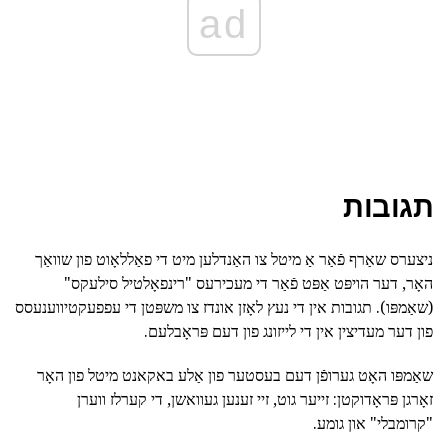
ad
תגובות
ניצערס שאַרף פֿאַר אַ מיטל צו האַנדלען מיט די פאַללאָוט פון שוואַך
האָר, דער הויפּט אַפּט פֿאַר די מעכירעס "רינפאָלטיל סילעקס"
(שאַמפּו). תגובות אין די נעץ לאָזן אונדז צו משפּטן די עפפעקטיווענעסס
פון דער מעדיצין אין די לייזונג פון דעם פּראָבלעם.
שאַמפּו האָט גערופֿן דעם בעסטער פון אַלע באקאנט מיטל פון האָר
זאָרגן פּראָדוקטן: זייער גוט, זיי זענען געוואשן, די קערלז ווערן
"קרומבלי" און גומע.