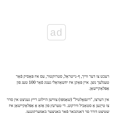
ad
רעכט צו דער ווייך, ף-נייטראַל, סטרוקטור, עס איז פּאַסיק פֿאַר
טעגלעך נוצן. איין פּאַקן איז יוזשאַוואַלי גענוג פֿאַר 100 טעג פון
אַפּלאַקיישאַן.
אין דערצו, "רינפאָלטיל" (שאַמפּו) צווישן היילונג רייץ געניצט אין סדר
צו טייַנען אַ סטאַביל ווירקונג. די טערעץ פון אַזאַ אַ אַפּלאַקיישאַן איז
שטיצט דורך סך דאַנקבאַר פֿאַר באַניצער באַמערקונגען.