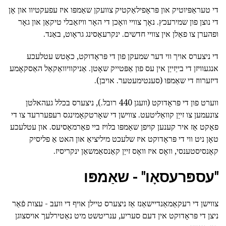
די טעראַפּיוטיק און פּראָפילאַקטיק צוועקן שאַמפּו איז עפעקטיוו און אָן
די נוצן פון שמירעכץ. נאָך צוויי וואָכן די האָר וויזאַבלי טיקאַן און גאָר
ופהערן צו פאַלן אין צוויי חדשים. ינקרעאַסינג גראָוט, באַנד.
די ניצערס אויך ווי דער שמעקן פון די פּראָדוקט, כאָטש עטלעכע
אנגעוויזן די בייַזייַן אין עס פון אַפּטייק שאָטן. אַניקוויוואַקאַל האַסקאָמע
דיזערווז די שאַמפּו (סענטימעטער. אויבן).
ווערט פון די פּראָדוקט (וועגן 440 רובל.), ניצערס בכלל געהאלטן
צונעמען צו זייַן קוואַליטעט. צווישן די שאָרטקאָמינגס רעפעררעד צו די
פאַקט אַז איר קענען קויפן שאַמפּו בלויז ביי פאַרמאַסיעס. און עטלעכע
טאָן ניט ווי די פּראָדוקט איז שלעכט מיליציאַ און האט אַ פליסיק
קאָנסיסטענסי, וואָס איז וואָס זייַן קאַנסאַמשאַן ינקריסיז.
"עספּרעסאָו" - שאַמפּו
צווישן די רעקאַמאַנדיישאַנז אַז ניצערס טיילן אויף די וועב - עצות פֿאַר
ניצן די פּראָדוקט אין דעם סעריע, ענריטשט מיט נאַטירלעך אויסצוגן