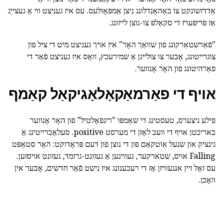
אַדדזשונקט צו באַהאַנדלונג ניצן אַמפּאָולעס. עס איז געניצט ווי אַ געצייַג
אַז פּריפּערז די סקאַלפּ צו-נוצן לייזונג.
"פֿאַרשטאַרקונג פון שוואַך האָר" איז אויך געניצט מיט די ציל פון
צוגרייטונג, אָבער צו צולייגן אַ שמירעכץ, וואָס איז געניצט פֿאַר די
פאַרהיטונג פון האָר אָנווער.
אויף די פאַרמאַקאָלאָגיקאַל קאַמף
פילע ניצערס, טעסטינג די שאַמפּו "רינפאָלטיל" פון האָר אָנווער
באריכטן אויף די וועב לאָזן די מערסט positive. סעלאַברייטינג אַ
גינציק און שנעל אַוטקאַם פון די נוצן פון דעם פּראָדוקט: האָר סטאַפּט
Falling אויס, שטארקער, געווינען אַ געזונט-גרומד, געזונט אויסזען.
עס זאָל זיין אנגעוויזן אַז די רעכענונג איז נישט פֿאַר חדשים, אָבער אין
וואָכן.