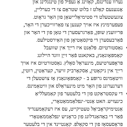
נערוו ענדינגס, קאָזינג אַ געפיל פון טינגגלינג און
אָנגענעם קאַלט ז בלוט שטראָם צו די כערליין,
צוגעשטעלט די סטימיאַליישאַן פון האָר גראָוט.
פעפערמינץ איז אויך קענען צו פאַרווייכערן די האָר,
פּריווענץ שופּן, פאַרגרעסערן די טאָן פון די האָר און
פֿאַרבעסערן די פיקסאַטיאָן פון האַירסטילעס.
נאַסטורטיום. פּלאַנט איז רייַך אין שוועבל
קאַמפּאָונאַנץ, באקאנט פֿאַר זייַן ווונד היילונג
פּראָפּערטיעס, מינעראַל סאָלץ. נאַסטורטיום איז אויך
רייַך אין ניקאָטין, אַסקאָרביק זויער, קעראַטין, רוטין,
וויטאַמינס גרופּע ב - קאַמפּאָונאַנץ אַז צושטעלן די
דערנערונג פון האָר מיט מינעראַלס און וויטאַמינס.
די עקסטראַקט פון די בלעטער פון קאַמעלליאַ
כינעזיש. האט אַנטי-ינפלאַממאַטאָרי,
אַנטימיקראָביאַל טעטיקייט, עס איז רעקאַמענדיד
פֿאַר די באַהאַנדלונג פון כראָניש ינפלאַממאַטאָרי
פּראַסעסאַז פון די סקאַלפּ. קאַנטיינד אין די בלעטער