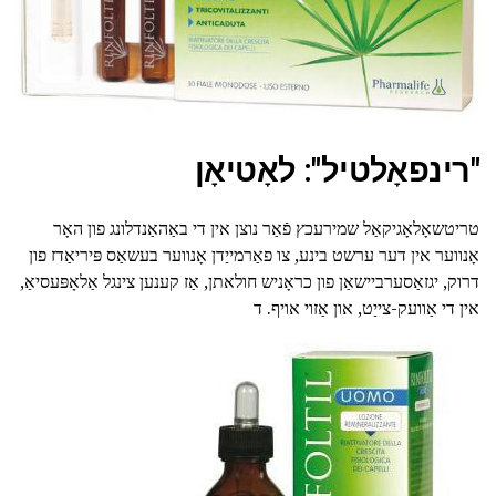
"רינפאָלטיל": לאָטיאָן
טריטשאָלאָגיקאַל שמירעכץ פֿאַר נוצן אין די באַהאַנדלונג פון האָר
אָנווער אין דער ערשט בינע, צו פאַרמייַדן אָנווער בעשאַס פּיריאַדז פון
דרוק, יגזאַסערביישאַן פון כראָניש חולאתן, אַז קענען צינגל אַלאָפּעסיאַ,
אין די אַוועק-צייַט, און אַזוי אויף. ד