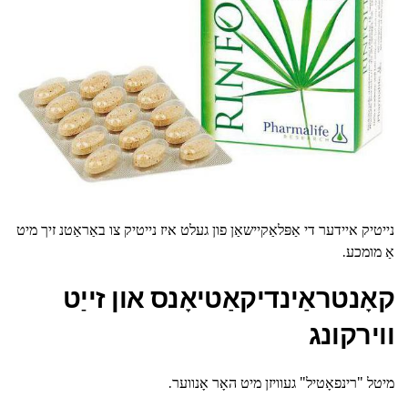
נייטיק איידער די אַפּלאַקיישאַן פון געלט איז נייטיק צו באַראַטנ זיך מיט
אַ מומכע.
קאָנטראַינדיקאַטיאָנס און זייַט
ווירקונג
מיטל "רינפאָטיל" געוויזן מיט האָר אָנווער.