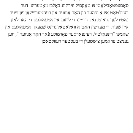
סאַסעפּטאַבילאַטי צו טאַקסיק ווירקונג באַלבז מאַטעריע. דער
רעזולטאַט איז אַ ופהער פון האָר אָנווער און רעסטעריישאַן פון זייער
נאַטירלעך גראָוט. נאָך דרייינג די לייזונג אין אַמפּאָולעס די האָר לאָזן
קיין שפּור. די מעדיצין האט אַ וואַלאַטאַל גרינס שמעקן. אַמפּאָולעס און
שאַמפּו "רינפאָלטיל. רעינפאָרסעד פאָרמולע פֿאַר האָר אָנווער ", ווען
געניצט צוזאַמען צושטעלן די בעסטער רעזולטאַטן.