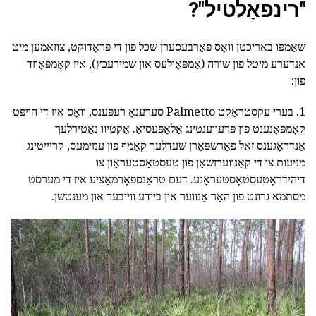
"רינפאָלטיל"?
שאַמפּו באריכטן וואָס פאַרבעסערן שכל פון די פּראָדוקט, צוזאמען מיט
אנדערע מיטל פון שורה (אַמפּאָולעס און שמירעכץ), איז קאַמפּאָוזד
פון:
1. בערי עקסטראַקט Palmetto סערענאָ רעפּענס, וואָס איז די הויפּט
קאָמפּאָנענט פון פּרעווענטינג אַלאָפּעסיאַ. אַקטיוו נאַטירלעך
אַנדראָגענס זאל פאַרשפּאַרן שעדלעך קאַמף פון ענזימעס, קריייטינג
מניעות צו די קאַנווערזשאַן פון טעסטאַסטעראָון צו
דיהידראָטעסטאָסטעראָנע. דעם טראַנספאָרמאַציע איז די מערסט
מסתּמא גרונט פון האָר אָנווער אין ביידע ווייבער און מענטשן.