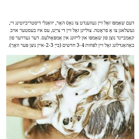
דעם שאַמפּו זאָל זיין געווענדט צו נאַס האָר, יוואַנלי דיסטריביוטינג זיי,
געשלאגן צו אַ פראָטה. צולייגן זאָל זיין די צייַט, עס איז בעסטער אויב
קאַמביינד נוצן פון שאַמפּו און לייזונג אין אַמפּאָולעס. דער געדויער פון
באַהאַנדלונג זאָל זיין לפּחות 3-4 חדשים (בייַ 2-3-איין נוצן פּער וואָך).