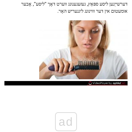
דערשייַנען ליסע ספּאַץ, געזעגענונג ווערט דאָך "ליסע", אָבער
אומעטום אין דער וווינונג ליגנעריש האָר.
ad