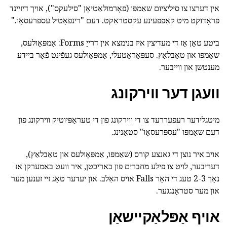
אין דערצו צו סיליציום שאַמפּו (פאָרמולאַטיאָן "סילעקס"), אויך דיזיינד
פּראָדוקט מיט קאַפפעינע עקסטראַקט. דעם "רינפאָטיל עספּרעסאָו."
ביטע טאָן אַז די מעדיצין איז בנימצא אין דרייַ Forms: אַמפּאָולעס,
שאַמפּו און טאַבלאַץ. סעפּאַראַטעלי, אַמפּאָולעס געפֿינט פֿאַר ביידע
מענטשן און ווייבער.
וועגן דער ווירקונג
מיטגלידער רעפעררעד צו די ווירקונג פון די טעראַפּיוטיק ווירקונג פון
דעם שאַמפּו "עספּרעסאָו" סטאַנינג.
אויב איר נוצן די גאנצע קורס (שאַמפּו, אַמפּאָולעס און טאַבלאַץ),
דעריבער, לויט צו פילע מחברים פון באריכטן, איר וועט באַמערקן אַז
נאָך 2-3 טעג די האָר Falls אויס האַלב. און יעדער טאָג זיי זענען מער
און מער סטראָנגגער.
אויף אַפּלאַקיישאַן