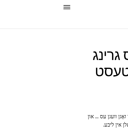
 גרינג
טטעסט
גן וועגן עס ... און
לן אין ליבע.