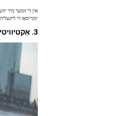
אין די זומער מיר יוזש
ינקריסאַז די ליקעליהא
3. אַקטיוויטי