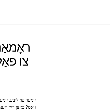
ראָמאַנ
צו פאַ
זומער פון ליבע. זומער
וואָס? כאַפּן דיין הע