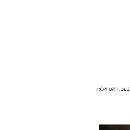
בעט. דאס אַלאַוז