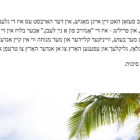
ב סעזאָן האט זייַן אייגן מאַגיש, אין דער האַרבסט עס איז די גלע
ון פרילינג - איז די "אָנהייב פון אַ נייַ לעבן," אָבער בלויז אין ד
 מער בעזש, ווייניקער קליידער און מער מנוחה ווי אין קיין אנדע
לאָז, גליקלעך און עפענען האַרץ צו אן אנדער האַרץ צו טרעפן און