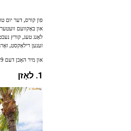
פון קורס, דער יום טוּ
און באַקוועם וועטער, א
לאַנג טעג, קורץ נעכט
זענען רילאַקסט, זאָרג
און מיר האָבן דעם 9 סיבות.
1. לאָזן