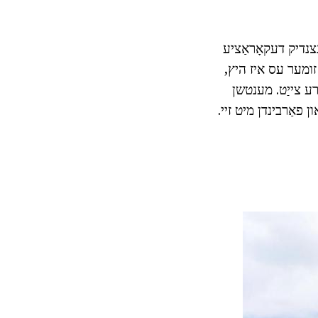
נצנדיק דעקאָראַציע
י זומער עס איז היץ,
רע צייַט. מענטשן
 פאַרבינדן מיט זיי.