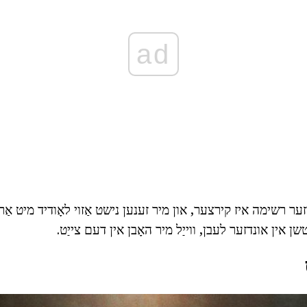
ad
זער רשימה איז קירצער, און מיר זענען נישט אַזוי לאָודיד מיט אַר
שן אין אונדזער לעבן, ווייַל מיר האָבן אין דעם צייַט.