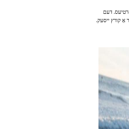
אַרטיעס. דעם
 אַ קורץ ייסעק.