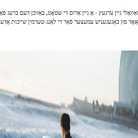
אַוואַלי גיין ערגעץ - אַ גיין אַרום די שטאָט, באַזוכן דעם ברעג פּ
ָאָד פון באַגעגעניש עמעצער פֿאַר די לאַנג-טערמין שייכות אָדער