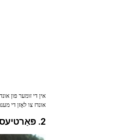
אין די זומער פון אונד
אונדז צו לאָזן די מענט
2. פּאַרטיעס