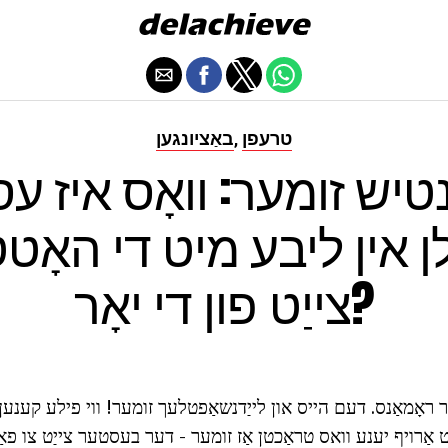
טרעפן
באַציונגען
,
טיש זומער: וואָס איז עס
לן אין ליבע מיט די האָ
צייַט פון די יאָר?
 ראָמאַנס. דעם הייס און לייַדנשאַפטלעך זומער! ווי פילע קענען זאָ
נט אַרויף יענע וואס טראַכטן אַז זומער - דער בעסטער צייַט צו פאַ