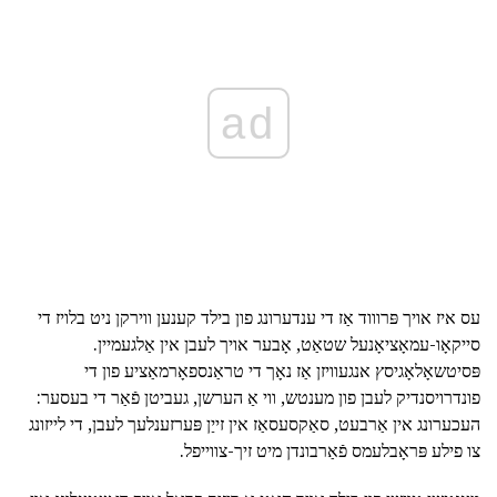
ad
עס איז אויך פּרוווד אַז די ענדערונג פון בילד קענען ווירקן ניט בלויז די
סייקאָו-עמאָציאָנעל שטאַט, אָבער אויך לעבן אין אַלגעמיין.
פּסיטשאָלאָגיסץ אנגעוויזן אַז נאָך די טראַנספאָרמאַציע פון די
פונדרויסנדיק לעבן פון מענטש, ווי אַ הערשן, געביטן פֿאַר די בעסער:
העכערונג אין אַרבעט, סאַקסעסאַז אין זייַן פּערזענלעך לעבן, די לייזונג
צו פילע פּראָבלעמס פֿאַרבונדן מיט זיך-צווייפל.