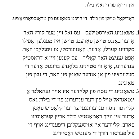
אין די יאָג פון די גאנץ בילד.
ראַדיקאַל טוישן פון בילד: די הויפּט סטאַגעס פון טראַנספאָרמאַציע.
טשאַנגינג האַירסטילעס - עס זאל זיין מער קורץ האָר
אָדער באַנגס טוישן פאָרעם. טוישן איז מעגלעך אַפֿילו
סקרוינג קערלז, אָדער, קאַנווערסלי, צו ויסגלייַכן האָר.
אָפֿט געניצט האָר קאָליר - עס קענען זיין אַ דראַסטיק
ענדערונג, אַזאַ ווי סטיינינג בלאָנדע ברונעט אָדער די
סעלעקציע פון אן אנדער שאָטן פון האָר, די נוצן פון
טאָונינג.
טשאַנגינג די נוסח פון קליידער איז אויך געהאלטן אַ
ינטאַגראַל טייל פון דער ענדערונג פון די בילד: גאַס
קליידער נוסח ענדערונגען צו דער קלאַסיש פּאַסן.
אָדער אין ווייך ראָמאַנטיש בילד אריין קעראָוסיוו
פאַרב. קליידער איז אויסגעקליבן דיפּענדינג אויף די
ציל פּערסוד דורך די מענטש דאַסיידינג