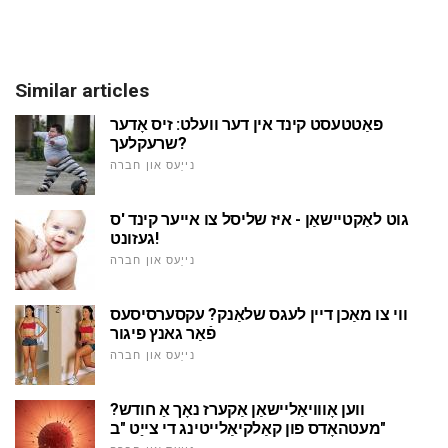
Similar articles
פאַטטעסט קינד אין דער וועלט: זיס אָדער
שרעקלעך?
נייַעס און חברה
גוט לאַקטיישאַן - איז שליסל צו אייער קינד 'ס
געזונט!
נייַעס און חברה
ווי צו מאַכן דיין לעגס שלאַנק? עקסערסיסעס
פֿאַר גאנץ פיגור
נייַעס און חברה
ווען אָווויאַליישאַן אַקערז נאָך אַ חודש?
מעטהאָדס פון קאַלקיאַלייטינג די צייַט "ב"