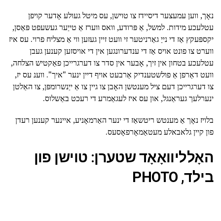
נאָך, ווען עמעצער דיסיידז צו טוישן, עס מיטל געולע אָדער קויפן
עטלעכע מידות. למשל, אַ פּרודע, וואס ווערז אַ טייַער געשעפט פּאַסן,
יקספּעקץ אַז די נייַ גאַרניטער זי וועט זיין געזען ווי אַ מצליח פרוי. עס איז
ווערט צו פונט אויס אַז די ענדערונגען אין די אויסזען קענען געבן
עטלעכע בטחון אין זיך, אָבער אין סדר צו דערגרייכן פאַקטיש הצלחה,
וועט דאַרפן אַ פולשטענדיק אַרבעט אויף דיין ינער "איך". ווענ עס יז,
צו דערגרייכן דעם ציל מענטשן האָבן צו גיין צו אַ ייַנשרומפּן, צו האַלטן
ינערלעך געראַנגל, און עס איז לעגאַמרע די רעכט באַשלוס.
בלויז נאָך אַ מענטש ריטשאַז די ינער האַרמאָניע, איינער קענען רעדן
פון קיין גלאבאלע מעטאַמאָרפאָסעס.
האָלליוואָאָד שטערן: טוישן פון
בילד, PHOTO