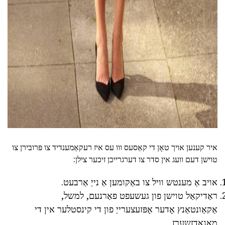
איר קענען אויך טאָן די קאַסעס ווו עס איז רעקאַמענדיד צו פּרובירן צו
טוישן דעם וועג אין סדר צו דערגרייכן זיכער צילן:
אויב אַ מענטש וויל צו באַקומען אַ נייַ אַרבעט.
ראַדיקאַל טוישן פון געשעפט פאַרנעם, למשל,
אַקאַונטאַנץ אָדער אָפּזעצערייַ פון די קינסטלער אין די
מאַנאַדזשערז.