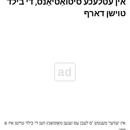
אין עטלעכע סיטואַטיאָנס, די בילד
טוישן דארף
ad
אין יעדער מענטש 'ס לעבן עס זענען מאָומאַנץ ווען די בילד טוישן איז אַ
מוזן: