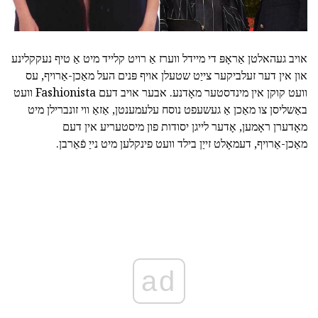
אויב געהאלטן אַראָפּ די מיידל ווערז אַ רויט קלייד מיט אַ טיף נעקקלינע
און אין דער זעלביקער צייַט שטעלן אויף פּנים העל מאַכן-אַרויף, עס
וועט קוקן אין מינדסטער מאָדנע. אבער אויב דעם Fashionista וועט
באַשליסן צו מאַכן אַ געשעפט נוסח עלעמענטן, אַזאַ ווי זונברילן מיט
מאָדערן ראָמען, אָדער לייגן יסודות פון מיסטעריע אין דעם
מאַכן-אַרויף, דעמאָלט זייַן בילד וועט פינקלען מיט נייַ פֿאַרבן.
ad