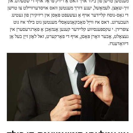
מענטשן טוישן פון בילד אויך האט אַ ריזיק פּראַל אויף די שטעלונג און
זיך-שאַצן. לעמאָשל, יענע דורך מענטשן וואס אויסדערוויילט צו טוישן
די גאַס-נוסח קליידער אויף אַ געשעפט פּאַסן אין ריזיקירן פון געטינג
העכערונג. דאס איז ווייַל סאַבקאַנשאַסלי מענטשן גוט בילד איז גוט
צופרידן. י עקספּענסיווע קליידער קענען אָנמאַכן אַ פאַרגרעסערן אין
געצאָלט, אָבער וואָרן פּאַסן, אויף די פאַרקערט, זאל לאָזן זייַן בעל אָן
דיוואַדענדז.