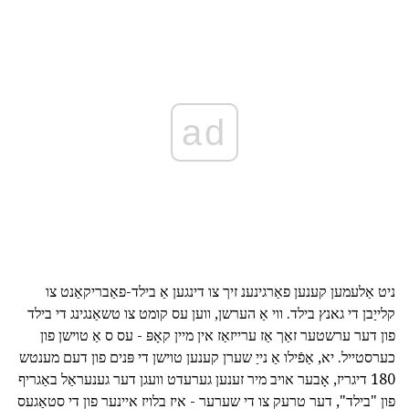
ad
ניט אַלעמען קענען פאַרגינענ זיך צו דינגען אַ בילד-פאַבריקאַנט צו
קלייַבן די גאנץ בילד. ווי אַ הערשן, ווען עס קומט צו טשאַנגינג די בילד
פון דער ערשטער זאַך אַז ערייזאַז אין מיין קאָפּ - עס ס אַ טוישן פון
כערסטייל. יא, אַפֿילו אַ נייַ שערן קענען טוישן די פּנים פון דעם מענטש
180 דיגריז, אָבער אויב מיר זענען גערעדט וועגן דער גענעראַל באַגריף
פון "בילד", דער טרעק צו די שערער - איז בלויז איינער פון די סטאַגעס