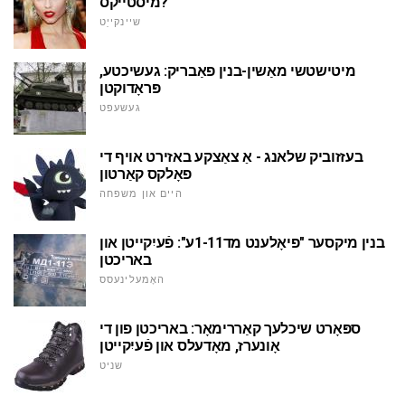
מיסטייקס?
שיינקייַט
מיטישטשי מאַשין-בנין פאַבריק: געשיכטע,
פּראָדוקטן
געשעפט
בעזזוביק שלאנג - אַ צאַצקע באזירט אויף די
פאָלקס קאַרטון
היים און משפּחה
בנין מיקסער "פיאָלענט מד1-11ע": פֿעיִקייטן און
באריכטן
האָמעלינעסס
ספּאָרט שיכלעך קאַררימאָר: באריכטן פון די
אָונערז, מאָדעלס און פֿעיִקייטן
שניט