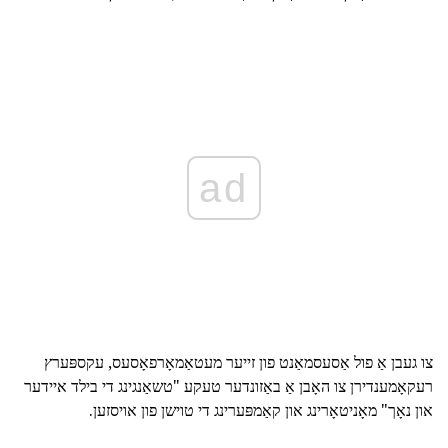
ad
צו געבן אַ פול אַסעסמאַנט פון זייער מעטאַמאָרפאָסעס, עקספּערץ
רעקאָמענדירן צו האָבן אַ באַזונדער טעקע "טשאַנגינג די בילד איידער
און נאָך" מאָניטאָרינג און קאַמפּערינג די טוישן פון אויסזען.