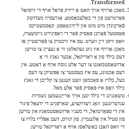
Transformed.
מאַכן-אַרויף אויך האט אַ ריזיק פּראַל אויף די וויסואַל
פּאָרטרעט פון די באַלעבאָסטע. אַגרעסיוו מעדזשק
פֿאַרבונדן מיט מוט און לייַדנשאַפט. קאָסמעטיקס
פּאַסטעל פֿאַרבן פּאַסיק פֿאַר די ראַפינירט נייטשערז,
וואס וויסן זייַן ווערט. עס איז וויכטיק צו פֿאַרשטיין אַז
מאַכן-אַרויף איז ניט געהאלטן ווי אַ געצייַג צו טוישן
דעם בילד פון אַ ראַדיקאַל, אָבער גאַנץ ווי אַ
אַדזשאַסטמאַנט צו דער אַלט נוסח אויף אַ דאַטע. אין
דעם אַכטונג, עס איז בעסטער צו אָפּשיקן צו דעם
בעל, בלויז אַ פאַכמאַן וועט קענען צו קלייַבן די גאנץ
בילד וואָס איז פּאַסיק פֿאַר אַלע מאל.
טשאַנגינג די בילד קען אויך אַרייַננעמען גשמיות
ענדערונגען: וואָג רעדוקציע, שאַרפּנינג די ידעאַל פיגור
אין די ספּאָרטזאַל, די מעניו אַדזשאַסטמאַנץ און טוישן
פון סטיל אין אַלגעמיין. פון קורס, דעם אַפּלייז בלויז צו
די וואס האָבן באַשלאָסן אויף אַ ראַדיקאַל טוישן.