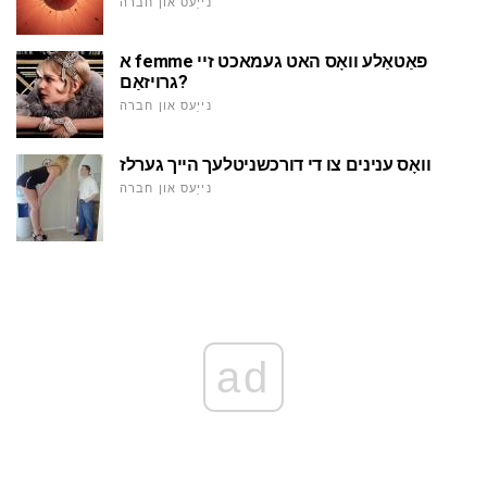
נייַעס און חברה
א femme פאַטאַלע וואָס האט געמאכט זיי
גרויזאַם?
נייַעס און חברה
וואָס ענינים צו די דורכשניטלעך הייך גערלז
נייַעס און חברה
ad