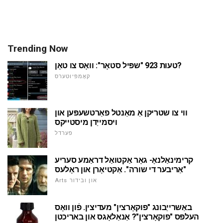
Trending Now
טעות 923 "שפּיל סטאָר": וואָס צו טאָן?
קאָמפּיוטערס
ווי צו שטריקן אַ מאַנטל פאַרטשעפּען און
ויסמייַדן מיסטייקס
פערדל
קרימינאַלנאָ- גאָר אַקטואַל דראַמע סעריע
"אַריבער די שורה". אַקטיאָרן און ראָלעס
Arts און ובידור
באַשרייַבונג "פוקאָרצין" מעדיצין. פֿון וואָס
העלפּס "פוקאָרצין"? אַנאַלאָגס און באריכטן