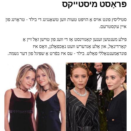
פּראָסט מיסטייקס
סטיליסץ פונט אויס אַ הויפּט טעות ווען טשאַנגינג די בילד - טראָוינג פון
איין עקסטרעם.
פילע מענטשן זענען קאַנווינסט אַז די וועג פון טוישן זאָל זיין אַ
קאַרדינאַל, און אַלע אַנדערש וועט נאָכפאָלגן, וואָס איז
פונדאַמענטאַללי פאַלש. בילד - עס איז בפֿרט אַ שפּיגל פון דער נשמה.