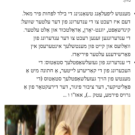
מענטש ליפעלאָנג טשאַנגינג די בילד לפּחות פיר מאל.
דעם איז רעכט צו די ענדערונג פון דער עלטער שוועל:
קינדשאַפט, יוגנט-יאָרן, אַדאַלטכוד און אַלט עלטער.
די ענדערונגען זענען רעכט צו דער ענדערונג פון
וואַלועס און קייט פון מענטשלעך אינטערעסן אין
פאַרשידענע עלטער פּיריאַדז.
די ענדערונג פון געזעלשאַפטלעך סטאַטוס: די
העכערונג פון די קאַריערע לייטער, אַ חתונה מיט אַ
מענטש פון הויך געזעלשאַפטלעך סטאַטוס (די
פּאָליטיקער, דער ציבור פיגור, דער דירעקטאָר פון אַ
גרויס פירמע, עטק ...), אאז"ו ו ...