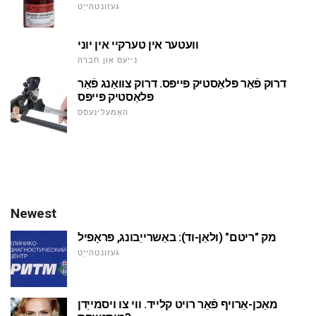
געזונטהייַט
וועטער אין טערקיי אין יוני
נייַעס און חברה
דרוק פֿאַר פּלאַסטיק פּייפּס. דרוק צוואַנג פֿאַר
פּלאַסטיק פּייפּס
האָמעלינעסס
Newest
מק "ריטם" (ולאַן-וד): באַשרייַבונג, פּראָפיל
געזונטהייַט
מאַכן-אַרויף פֿאַר רויט קלייד. ווי צו ויסמייַדן