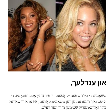
און ענדלעך,
טשאַנגינג די בילד שטענדיק אָפּענס די טיר צו נייַ אַפּערטונאַטיז. די
הויפּט זאַך צו געדענקען ווען טשאַנגינג פאָרעם, איז אַז אַ וויזשאַוואַל
בילד זאָל שטענדיק שטימען צו די ינער וועלט.