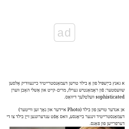
ad
א גאנץ בייַשפּיל פון אַ בילד טוישן דעמאַנסטרייטיד כיינעוודיק אָלסען
שוועסטער: פֿון ראָמאַנטיש גערלז, מרים-קייט און אַשלי האָבן ווערן
sophisticated וועלטלעך דיוואַס.
אן אנדער טוישן פון בילד (Photo איידער און נאָך זען ווייטער)
דעמאַנסטרייטיד זינגער בייאָנסע, וואס אָפֿט ענדערונגען זייַן בילד צו די
דערפרייען פון פאַנס.