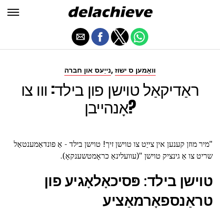
,
וואָמען ס ישוז
נייַעס און חברה
ראַדיקאַל טוישן פון בילד: ווו צו
אָנהייבן?
"מיר מוזן קענען אין צייַט צו טוישן זיך! טוישן בילד - אַ פונדאַמענטאַל
שריט צו אַ גינציק טוישן "(עוועלינאַ כראָמטשענקאָ).
טוישן בילד: פּסיכאָלאָגיע פון
טראַנספאָרמאַציע