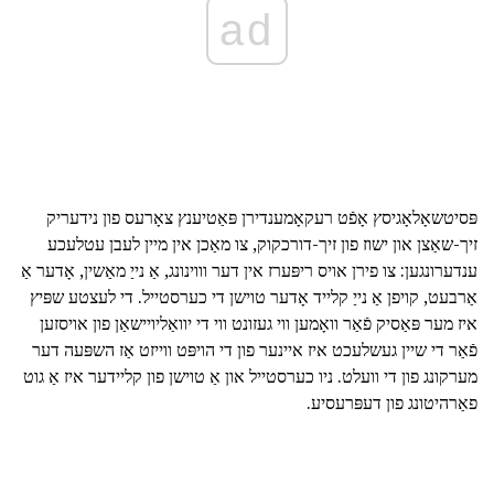
ad
פּסיטשאָלאָגיסץ אָפֿט רעקאָמענדירן פּאַטיענץ צאָרעס פון נידעריק
זיך-שאַצן און ישוז פון זיך-דורכקוק, צו מאַכן אין מיין לעבן עטלעכע
ענדערונגען: צו פירן אויס ריפּערז אין דער וווינונג, אַ נייַ מאַשין, אָדער אַ
אַרבעט, קויפן אַ נייַ קלייד אָדער טוישן די כערסטייל. די לעצטע שפּיץ
איז מער פּאַסיק פֿאַר וואָמען ווי געזונט ווי די יוואַליויישאַן פון אויסזען
פֿאַר די שיין געשלעכט איז איינער פון די הויפּט ווייזט אַז השפּעה דער
מערקונג פון די וועלט. ניו כערסטייל און אַ טוישן פון קליידער איז אַ גוט
פאַרהיטונג פון דעפּרעסיע.