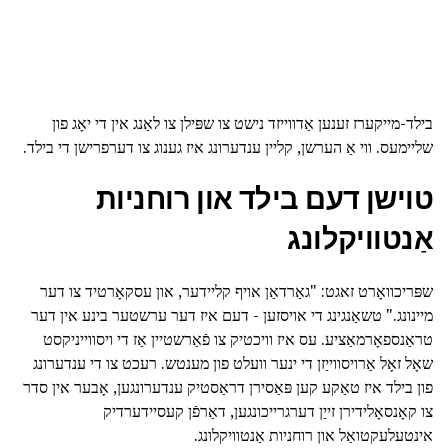
בילד-מייקערז זענען אַדווייזד נישט צו שפּילן צו לאַנג אין די יאָג פון
שליימעס. ווי אַ הערשן, קליין ענדערונג איז גענוג צו דערפרישן די בילד.
טוישן דעם בילד און רוחניות
אַנטוויקלונג
שפּריכוואָרט זאגט: "גאַרדאַן אויף קליידער, און עסקאָרטיד צו דער
מיינונג." טשאַנגינג די אויסזען - דעם איז דער ערשטער בינע אין דער
טראַנספאָרמאַציע. עס איז וויכטיק צו פֿאַרשטיין אַז די ויסווייניקסט
שאָל זאָל אַרויסווייַזן די ינער וועלט פון מענטש. רעכט צו די ענדערונג
פון בילד איז טאַקע קען פּאַסירן דראַסטיק ענדערונגען, אָבער אין סדר
צו קאָנסאָלידירן זייַן דערגרייכונגען, דאַרפֿן קעסיידערדיק
אינטעלעקטואַל און רוחניות אַנטוויקלונג.