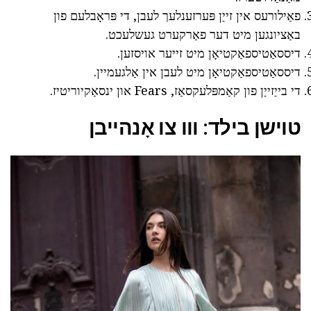
פאַילורעס אין זייַן פּערזענלעך לעבן, די פּראָבלעם פון
באַציונגען מיט דער פאַרקערט געשלעכט.
דיססאַטיספאַקטיאָן מיט זייער אויסזען.
דיססאַטיספאַקטיאָן מיט לעבן אין אַלגעמיין.
די בייַזייַן פון קאַמפּלעקסאַז, Fears און ינסאַקיוריטיז.
טוישן בילד: ווו צו אָנהייבן