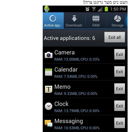
וועט ניט מער גרונט צרה!