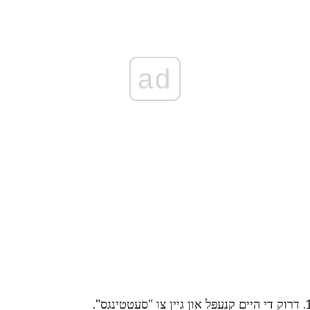
ad
דרוק די היים קנעפּל און גיין צו "סעטטינגס".