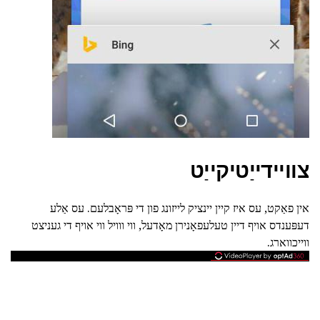
צוויידייַטיקייַט
אין פאַקט, עס איז קיין יינציק לייזונג פון די פּראָבלעם. עס אַלע
דעפּענדס אויף דיין טעלעפאָנירן מאָדעל, ווי ווויל ווי אויף די געניצט
ווייכווארג.