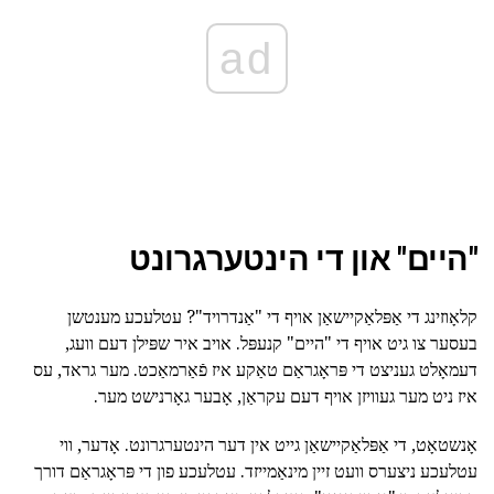
ad
"היים" און די הינטערגרונט
קלאָוזינג די אַפּלאַקיישאַן אויף די "אַנדרויד"? עטלעכע מענטשן
בעסער צו גיט אויף די "היים" קנעפּל. אויב איר שפּילן דעם וועג,
דעמאָלט געניצט די פּראָגראַם טאַקע איז פֿאַרמאַכט. מער גראד, עס
איז ניט מער געוויזן אויף דעם עקראַן, אָבער גאָרנישט מער.
אָנשטאָט, די אַפּלאַקיישאַן גייט אין דער הינטערגרונט. אָדער, ווי
עטלעכע ניצערס וועט זיין מינאַמייזד. עטלעכע פון די פּראָגראַם דורך