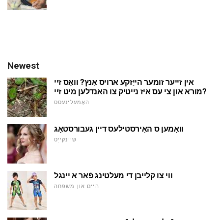
Newest
אין זייער זומער הייַזקע ארויס אַנץ? וואָס זיי
מורא און צי עס איז נייטיק צו האַנדלען מיט זיי?
האָמעלינעסס
וואָמען ס האַירסטילעס דיין געבורסטאָג
שיינקייַט
ווי צו קלייַבן די מעלטינג פֿאַר אַ יינגל
היים און משפּחה