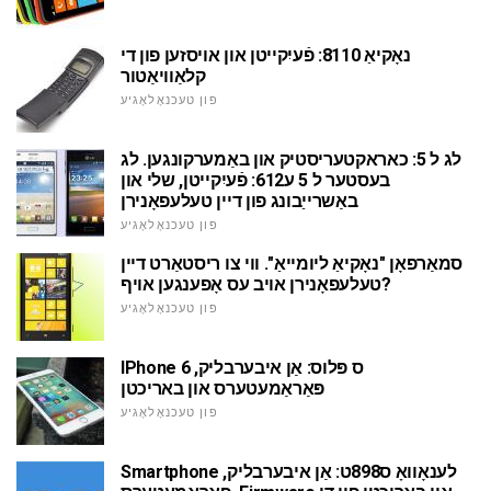
נאָקיאַ 8110: פֿעיִקייטן און אויסזען פון די
קלאַוויאַטור
פון טעכנאָלאָגיע
לג ל 5: כאראקטעריסטיק און באַמערקונגען. לג
בעסטער ל 5 ע612: פֿעיִקייטן, שלי און
באַשרייַבונג פון דיין טעלעפאָנירן
פון טעכנאָלאָגיע
סמאַרפאָן "נאָקיאַ ליומייאַ". ווי צו ריסטאַרט דיין
טעלעפאָנירן אויב עס אָפענגען אויף?
פון טעכנאָלאָגיע
IPhone 6 ס פּלוס: אַן איבערבליק,
פּאַראַמעטערס און באריכטן
פון טעכנאָלאָגיע
Smartphone לענאָוואָ ס898ט: אַן איבערבליק,