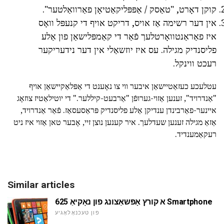
קוקן דאָרט, "טאַסק / אַפּפּליקאַטיאָן פאַרוואַלטער".
אין דער רשימה אַז אויס, דריקט אויף די קנעפּל וואָס
איז פאַראַנטוואָרטלעך פֿאַר די קאַמפּלישאַן פון אַלע
פליסנדיק מגילה. עס איז יוזשאַלי אין דער נידעריקער
רעכט ווינקל.
עטלעכע כעזאַטיישאַן איבער ווי צו נאָענט די אַפּלאַקיישאַן אויף
"אַנדרויד", זענען אַזוי-גערופֿן "אַרבעט-קיללער." די יוטילאַטיז צוזאָג
איינער-פאַרבינדן ענדיקן אַלע פליסנדיק פּראַסעסאַז. פֿאַר אַנדרויד,
אַזאַ מגילה זענען שעדלעך. איר קענען נוצן זיי, אָבער טאן אַזוי איז ניט
רעקאַמענדיד.
Similar articles
א קורץ אָפּשאַצונג פון נאָקיאַ 625 Smartphone
פון טעכנאָלאָגיע