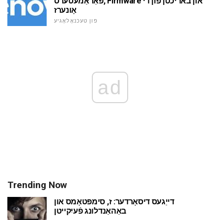
פּאַראַמעטערס, Firmware און באריכטן פון די
אָונערז
פון טעכנאָלאָגיע
ad
Trending Now
דייַגעס דיסאָרדער: ז, סימפּטאָמס און
באַהאַנדלונג פֿעיִקייטן