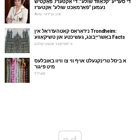
די סעריע "קלאָוזד שולע": די אַקטערז. פאַקטיש
נעמען "פֿאַרמאַכט שולע" אַקטערז
Arts און ובידור
נידאַראָס קאַטהעדראַל אין Trondheim:
באַשרייַבונג, געשיכטע און טשיקאַווע Facts
גייסטיקער אנטוויקלונג
א ביסל טרינקגעלט אויף ווי צו וויוו באַובלעס
מיט פיגור
פערדל