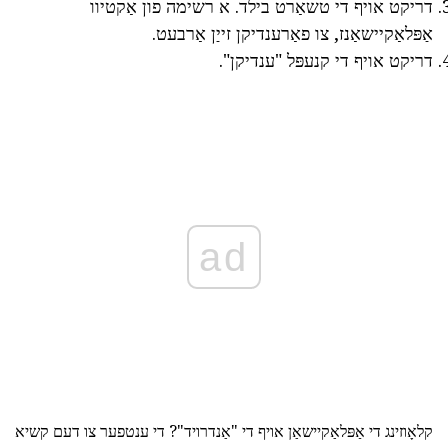
דריקט אויף די טשאַרט בילד. א רשימה פון אַקטיוו
אַפּלאַקיישאַנז, צו פאַרענדיקן זייַן אַרבעט.
דריקט אויף די קנעפּל "ענדיקן".
ad
קלאָוזינג די אַפּלאַקיישאַן אויף די "אַנדרויד"? די ענטפער צו דעם קשיא