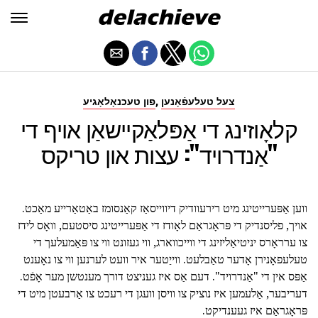
,
צעל טעלעפֿאָנען
פון טעכנאָלאָגיע
קלאָוזינג די אַפּלאַקיישאַן אויף די
"אַנדרויד": עצות און טריקס
ווען אַפּערייטינג מיט רירעוודיק דיווייסאַז קאַנסומז באַטאַרייע מאַכט.
אויך, פליסנדיק די פּראָגראַם לאָודז די אַפּערייטינג סיסטעם, וואָס לידז
צו ערראָרס יניטיאַליזינג די ווייכווארג, ווי געזונט ווי צו פּאַמעלעך די
טעלעפאָנירן אָדער טאַבלעט. ווייַטער איר וועט לערנען ווי צו נאָענט
אַפּס אין די "אַנדרויד". דעם אַס איז געניצט דורך מענטשן מער אָפֿט.
דעריבער, אַלעמען איז נוציק צו וויסן וועגן די רעכט צו אַרבעטן מיט די
פּראָגראַם איז געענדיקט.