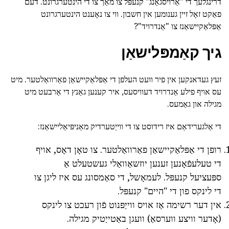
דרינגלעך די "אַרויסגאַנג" קנעפּל צו מאַך צו די הינטערגרונט. דעם
פאַקט זאָל זיין גענומען אין חשבון. ווי צו נאָענט הינטערגרונט
אַפּלאַקיישאַנז צו "אַנדרויד"?
גיך קאַמפּלישאַן
זעץ געדאנקען אין פיר וועט העלפן די אַפּלאַקיישאַן פאַרוואַלטער. מיט
עס אויף פילע אַנדרויד דעוויסעס, איר קענען גאַנץ די אַרבעט מיט
מגילה און גאַמעס.
די אַלגערידאַם איז רידוסט צו די ווייַטערדיק מאַניפּיאַליישאַנז:
רופן די אַפּלאַקיישאַן פאַרוואַלטער. צו טאָן דאָס, אויף
די טעלעפֿאָנען זענען יוזשאַוואַלי געשטעלט אַ
ספּעציעל קנעפּל. לעמאָשל, די סאַמסונג עס איז ליגן צו
די לינקס פון די "היים" קנעפּל.
אין דער רשימה אַז אויס ווייַפּנוט פֿון רעכט צו לינקס
(אָדער וויצע ווערסאַ) וועגן באַטייַטיק מגילה.