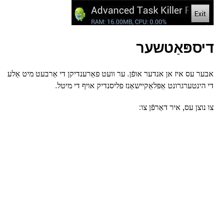
דיספּאַטשער
אבער עס איז אן אנדער אופֿן. ער וועט פאַרענדיקן די אַרבעט מיט אַלע
די הינטערגרונט אַפּלאַקיישאַנז פליסנדיק אויף די מיטל.
צו נוצן עס, איר דאַרפֿן צו: