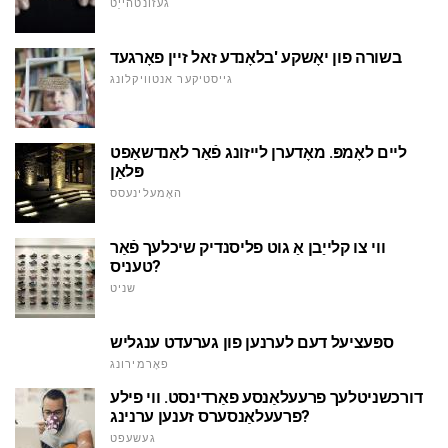
געזונטהייַט
בשורה פון יאָשקע 'בלאָנדע זאל זיין פאָרגעד
גייסטיקער אנטוויקלונג
ליים לאָמפּ. מאָדערן לייזונג פֿאַר לאַנדשאַפט
פּלאַן
האָמעלינעסס
ווי צו קלייַבן אַ גוט פליסנדיק שיכלעך פֿאַר
טעניס?
שניט
ספּעציעל דעם לערנען פון גערעדט ענגליש
פאָרמירונג
דורכשניטלעך פרעעלאַנסע פאַרדינסט. ווי פילע
פרעעלאַנסערס זענען ערנינג?
געשעפט