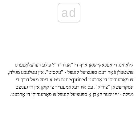
ad
קלאָוזינג די אַפּלאַקיישאַן אויף די "אַנדרויד"? פילע דעוועלאָפּערס
צושטעלן פֿאַר דעם ספּעציעל קנעפּל - "עקסיט". אין עטלעכע מגילה,
צו פאַרענדיקן די אַרבעט required צו גיט אַ ביסל מאל דורך די
ינסקריפּשאַן "צוריק". עס איז רעקאַמענדיד צו קוקן אין די געניצט
מגילה - זיי זיכער האָבן אַ ספּעציעל קנעפּל צו פאַרענדיקן די אַרבעט.