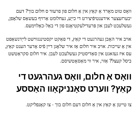
וואָס טוט מאָרד אַ קאַץ אין אַ חלום פון פרעוד ס חלום בוך? דעם
יבערזעצער אידענטיפֿיצירט די כייַע, געחלומט אַרויף בעשאַס שלאָפן,
געשלעכט לעבן און פּרעדילעקטיאָנס פון די באַל-כאַלוימעס.
אויב איר האָבן געהרגעט די קאַץ, די פאַקט יקסטינגגווישט לייַדנשאַפט
אין אַ שייכות. אויב איר חלום אַז איר שלאָגן דיין פֿיס אָדער הענט קאַץ,
עס איז געזאגט אין סאַדיסטיק געשלעכט לעבן. איר חלום סקראַטשט
ביסל קעצל? אַזוי, איר ווי מאַסאָטשיסם.
וואָס אַ חלום, וואָס געהרגעט די
קאַץ? ווערט סאָנניקאָוו האַססע
צו טייטן אַ קאַץ אין אַ חלום דעם חלום בוך - צו קאָנפליקט.