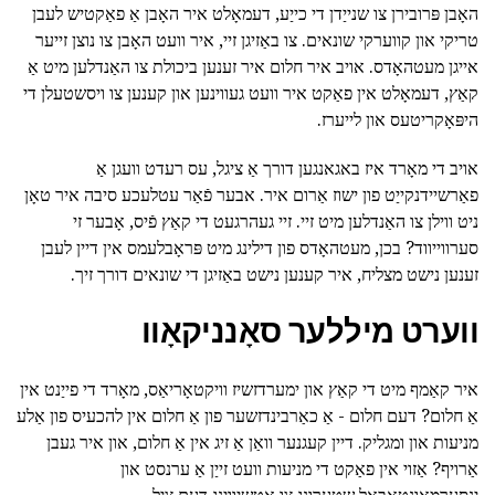
האָבן פּרובירן צו שנייַדן די כייַע, דעמאָלט איר האָבן אַ פאַקטיש לעבן
טריקי און קווערקי שונאים. צו באַזיגן זיי, איר וועט האָבן צו נוצן זייער
אייגן מעטהאָדס. אויב איר חלום איר זענען ביכולת צו האַנדלען מיט אַ
קאַץ, דעמאָלט אין פאַקט איר וועט געווינען און קענען צו ויסשטעלן די
היפּאָקריטעס און לייערז.
אויב די מאָרד איז באגאנגען דורך אַ ציגל, עס רעדט וועגן אַ
פאַרשיידנקייַט פון ישוז אַרום איר. אבער פֿאַר עטלעכע סיבה איר טאָן
ניט ווילן צו האַנדלען מיט זיי. זיי געהרגעט די קאַץ פֿיס, אָבער זי
סערווייווד? בכן, מעטהאָדס פון דילינג מיט פּראָבלעמס אין דיין לעבן
זענען נישט מצליח, איר קענען נישט באַזיגן די שונאים דורך זיך.
ווערט מיללער סאָנניקאָוו
איר קאַמף מיט די קאַץ און ימערדזשיז וויקטאָריאַס, מאָרד די פייַנט אין
אַ חלום? דעם חלום - אַ כאַרבינדזשער פון אַ חלום אין להכעיס פון אַלע
מניעות און ומגליק. דיין קעגנער וואַן אַ זיג אין אַ חלום, און איר געבן
אַרויף? אַזוי אין פאַקט די מניעות וועט זייַן אַ ערנסט און
ינסערמאַונטאַבאַל שטערונג צו אַטשיווינג דעם ציל.