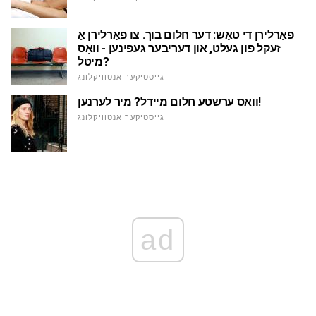
פאַרלירן די טאַש: דער חלום בוך. צו פאַרלירן אַ
זעקל פון געלט, און דעריבער געפינען - וואָס
מיטל?
גייסטיקער אנטוויקלונג
וואָס ערשטע חלום מיידל? מיר לערנען!
גייסטיקער אנטוויקלונג
ad