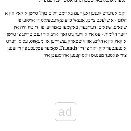
וואָס אַנדערש קענען זאָגן דעם באַרימט חלום בוך? טייטן אַ קאַץ אין אַ
חלום - אַ שלעכט צייכן. אָנפאַל כייַע פאָרעטעללס די אויסזען פון
שונאים, שונאים. דעריבער, באַקומען באַפרייַען פון די בייז חיה אין
זייער חלומות - עס איז אַ זייער גוט זאַך. אויב איר זענט טריינג צו טייטן
אַ קאַץ אין אַ חלום, און זי שטארק געשרייען און מעאָווס, עס ס 'ווערט
אַ נעענטער קוק וואך צו דיין Friends. טאָמער עטלעכע פון זיי זענען
צוויי-פאַסעד מענטש וואס קענען אַרויסגעבן איר.
ad