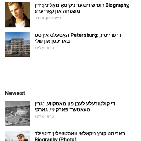
רוסיש זינגער ניקיטאַ מאַלינין: זיין Biography,
משפּחה און קאַריערע
נייַעס און חברה
האָטעלס אין סט Petersburg: די פּרייסיז,
באריכטן און שלי
טראַוואַלינג
Newest
די קולטורעלע לעבן פון מאָסקווע. "גרין
טעאַטער" פּאַרק זיי. גאָרקי
טראַוואַלינג
באַרימט קונץ ניקאָלאַי וואַסטשילין: דיטיילד
Biography (Photo)