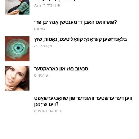
Arts און ובידור
פארוואס האבן די מענטשן אָנהייבן פרי?
געזונט
בלאָנדזשען קעראַנץ: קוואַליטעט, נאַטור, שוץ
פאָרמירונג
סנאָוב נאָז און כאַראַקטער
שיינקייט
ווען דער ערשטער וואונדער פון שוואַנגערשאַפט
דערשייַנען?
היים און משפּחה