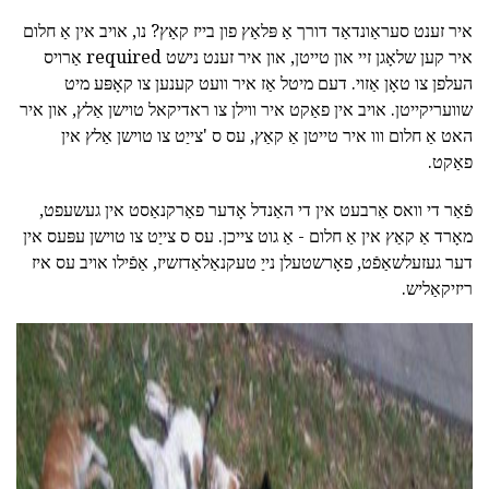
איר זענט סעראַונדאַד דורך אַ פּלאַץ פון בייז קאַץ? נו, אויב אין אַ חלום
איר קען שלאָגן זיי און טייטן, און איר זענט נישט required אַרויס
העלפן צו טאָן אַזוי. דעם מיטל אַז איר וועט קענען צו קאָפּע מיט
שוועריקייטן. אויב אין פאַקט איר ווילן צו ראדיקאל טוישן אַלץ, און איר
האט אַ חלום ווו איר טייטן אַ קאַץ, עס ס 'צייַט צו טוישן אַלץ אין
פאַקט.
פֿאַר די וואס אַרבעט אין די האַנדל אָדער פאַרקנאַסט אין געשעפט,
מאָרד אַ קאַץ אין אַ חלום - אַ גוט צייכן. עס ס צייַט צו טוישן עפּעס אין
דער געזעלשאַפֿט, פאָרשטעלן נייַ טעקנאַלאַדזשיז, אַפֿילו אויב עס איז
ריזיקאַליש.