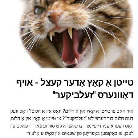
טייטן אַ קאַץ אָדער קעצל - אויף
דאָוונערס "זעלביקער"
איר האט צו טייטן אַ קאַץ אין אַ חלום? וואָס איז אַ חלום? וואָס וועגן
דעם חלום בוך דערציילט "זעלביקער"? צו טייטן אַ קאַץ אין אַ חלום,
וואָס רעפּראַזענץ די פייַנט - צו שאַפֿן אַ גוט סוויווע פֿאַר די פאַקט פון
לעבן, צו באַקומען באַפרייַען פון שונאים און סאָלווע אַלע די