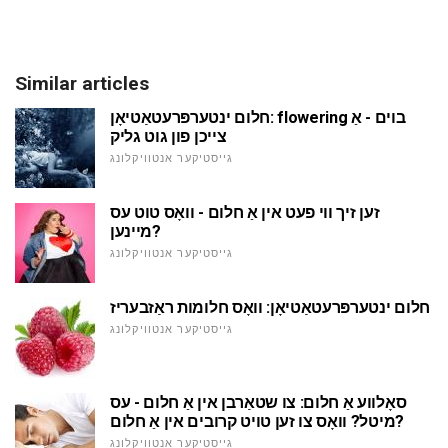
Similar articles
חלום ינטערפּרעטאַטיאָן: flowering בוים - אַ
צייכן פון גוט גליק
גייסטיקער אנטוויקלונג
זען זיך ווי פעט אין אַ חלום - וואָס טוט עס
מיינען?
גייסטיקער אנטוויקלונג
חלום ינטערפּרעטאַטיאָן: וואָס חלומות ראַזבעריז
גייסטיקער אנטוויקלונג
סאָלווע אַ חלום: צו שטאַרבן אין אַ חלום - עס
מיטל? וואָס צו זען טויט קרובים אין אַ חלום?
גייסטיקער אנטוויקלונג