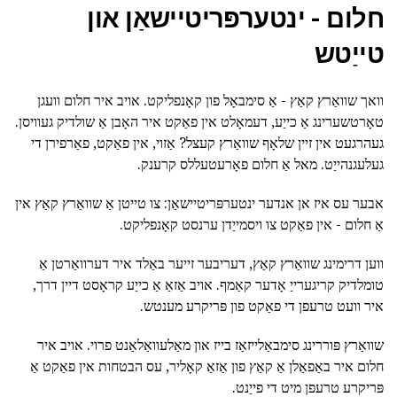
חלום - ינטערפּריטיישאַן און
טייַטש
וואך שוואַרץ קאַץ - אַ סימבאָל פון קאָנפליקט. אויב איר חלום וועגן
טאָרטשערינג אַ כייַע, דעמאָלט אין פאַקט איר האָבן אַ שולדיק געוויסן.
געהרגעט אין זיין שלאָף שוואַרץ קעצל? אַזוי, אין פאַקט, פאַרפירן די
געלעגנהייַט. מאל אַ חלום פאָרעטעללס קרענק.
אבער עס איז אן אנדער ינטערפּריטיישאַן: צו טייטן אַ שוואַרץ קאַץ אין
אַ חלום - אין פאַקט צו ויסמייַדן ערנסט קאָנפליקט.
ווען דרימינג שוואַרץ קאַץ, דעריבער זייער באַלד איר דערוואַרטן אַ
טומלדיק קריגערייַ אָדער קאַמף. אויב אַזאַ אַ כייַע קראָסט דיין דרך,
איר וועט טרעפן די פאַקט פון פּריקרע מענטש.
שוואַרץ פּוררינג סימבאַלייזאַז בייז און מאַלעוואַלאַנט פרוי. אויב איר
חלום איר באַפאַלן אַ קאַץ פון אַזאַ קאָליר, עס הבטחות אין פאַקט אַ
פּריקרע טרעפן מיט די פייַנט.