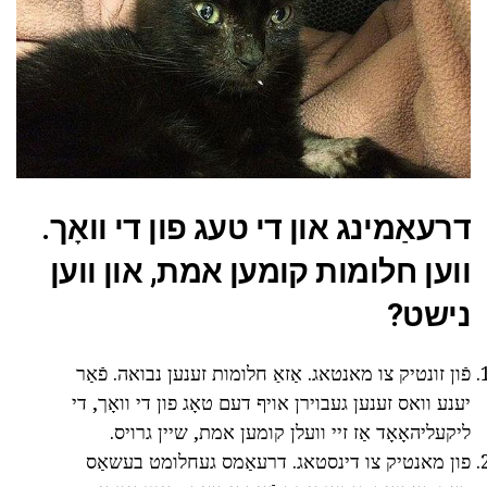
דרעאַמינג און די טעג פון די וואָך.
ווען חלומות קומען אמת, און ווען
נישט?
פֿון זונטיק צו מאנטאג. אַזאַ חלומות זענען נבואה. פֿאַר
יענע וואס זענען געבוירן אויף דעם טאָג פון די וואָך, די
ליקעליהאָאָד אַז זיי וועלן קומען אמת, שיין גרויס.
פון מאנטיק צו דינסטאג. דרעאַמס געחלומט בעשאַס