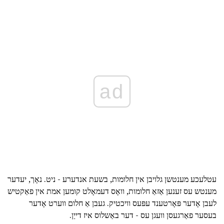
ad
עטלעכע מענטשן גלויבן אין חלומות, בשעת אנדערע - ניט. נאָך, יעדער
מענטש עס זענען אַזאַ חלומות, וואָס דעמאָלט קומען אמת אין פאַקטיש
לעבן אָדער פּאָרטענד עפּעס וויכטיק. געבן אַ חלום ווערט אָדער
בעסער פאַרגעסן וועגן עס - דער באַשלוס איז דייַן.