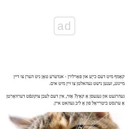
ad
קאַמף מיט דעם כייַע און פאַרלירן - אנדערע טאָן ניט הערן צו דיין
מיינונג, זענען נישט געהאלטן צו זיין מיט אים.
געהרגעט און געגעסן אַ קאַץ? אַזוי, אין דעם לעבן צוקונפֿט דערוואַרטן
אַ ערנסט ביטרייאַל פון אַ ליב געהאט איין.