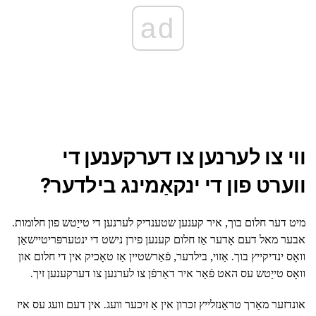
ad
ווי צו לערנען צו דערקענען די
ווערט פון די ינקאַמינג בילדער?
מיט דער חלום בוך, איר קענען שטענדיק לערנען די טייַטש פון חלומות.
אבער מאל דעם אָדער אַז חלום קענען פירן נישט די ינטערפּריטיישאַן
וואָס ינדיקייץ בוך. אַזוי, בילדער, פֿאַרשטיין אַז טאָכיק אין די חלום און
וואָס טייַטש עס האט פֿאַר איר דאַרפֿן צו לערנען צו דערקענען זיך.
אונדזער מאַרך טראַנזלייץ זכּרון אין אַ זיכער וועג. אין דעם וועג עס איז