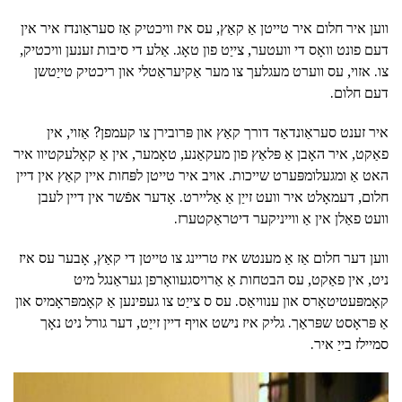
ווען איר חלום איר טייטן אַ קאַץ, עס איז וויכטיק אַז סעראַונדז איר אין
דעם פונט וואָס די וועטער, צייַט פון טאָג. אַלע די סיבות זענען וויכטיק,
צו. אזוי, עס ווערט מעגלעך צו מער אַקיעראַטלי און ריכטיק טייַטשן
דעם חלום.
איר זענט סעראַונדאַד דורך קאַץ און פּרובירן צו קעמפן? אַזוי, אין
פאַקט, איר האָבן אַ פּלאַץ פון מעקאַנע, טאָמער, אין אַ קאָלעקטיוו איר
האט אַ ומגעלומפּערט שייכות. אויב איר טייטן לפּחות איין קאַץ אין דיין
חלום, דעמאָלט איר וועט זייַן אַ אַליירט. אָדער אפֿשר אין דיין לעבן
וועט פאַלן אין אַ ווייניקער דיטראַקטערז.
ווען דער חלום אַז אַ מענטש איז טריינג צו טייטן די קאַץ, אָבער עס איז
ניט, אין פאַקט, עס הבטחות אַ אַרויסגעוואָרפן געראַנגל מיט
קאָמפּעטיטאָרס און ענוויאַס. עס ס צייַט צו געפינען אַ קאָמפּראָמיס און
אַ פּראָסט שפּראַך. גליק איז נישט אויף דיין זייַט, דער גורל ניט נאָך
סמיילז בייַ איר.