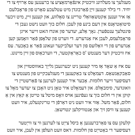
מעגלעך צו מעלדונג וויכטיק אינפֿאָרמאַציע צו ברענגען עס אַרויף צו די
יחיד. די בילד קענען זייַן פֿאַרבונדן מיט עטלעכע סאָרט פון פּראָבלעם
אַז איר זענען אַקטשאַוואַלי טריינג צו סאָלווע, און קענען זיין, מיט זיכער
סיטואַטיאָנס אין דעם בינע פון לעבן. חלום בוך וועט נישט געבן די
פּינטלעך ענטפֿערן. נאָך אַלע, יעדער פון אונדז האט זייער אייגן
פּראָבלעמס, לעבן איז אַנדערש. די ווערט פון שלאָפן פֿאַר וואָמען קען
אַנדערש פון די וואַלועס פון דער זעלביקער זעאונג פֿאַר אַ באָכער. עס
איז וויכטיק דער מענטש 'ס כאַראַקטער, די ווערכאַוס פון זיין מיינונג.
עס איז אַ שאָד אַז מיר קענען ניט יבערגעבן גלייַך באוווסטזיין און
סאַבקאַנשאַס. דעמאָלט צו באַקענען די מעגלעכקייט פון מענטש צו
דעסיפער זייער חלומות. אָבער איר קענען לערנען צו פֿאַרשטיין די
וואונדער, סימבאָלס. און דעמאָלט איר טאָן ניט האָבן צו יעדער מאָל צו
קוקן אין די חלום בוך צו געפֿינען אויס וואָס מיטל צו טייטן אַ קאַץ אין אַ
חלום, פֿאַר משל. אַזוי איר וועט ניט דאַרפֿן די טרינקגעלט, איר וועט
קענען צו וויסן זיך און אַנטוויקלען ינטוישאַן.
קלעקן עס צו פאַרברענגען אַ ביסל צייַט צו לערנען ווי צו ווייַטער
דעסיפער די באַטייַט פון חלומות. דאס וועט העלפן אין לעבן, איר וועט