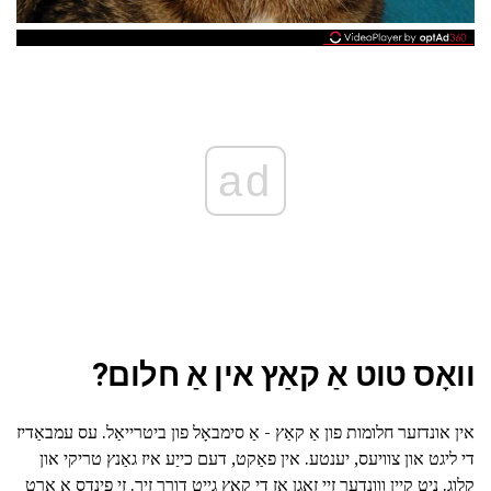
ad
וואָס טוט אַ קאַץ אין אַ חלום?
אין אונדזער חלומות פון אַ קאַץ - אַ סימבאָל פון ביטרייאַל. עס עמבאַדיז
די ליגט און צוויעס, יענטע. אין פאַקט, דעם כייַע איז גאַנץ טריקי און
קלוג. ניט קיין ווונדער זיי זאָגן אַז די קאַץ גייט דורך זיך. זי פינדס אַ אָרט