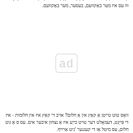
ווו עס איז מער באַקוועם, בעסער, מער באַקוועם.
ad
וואָס טוט טייטן אַ קאַץ אין אַ חלום? אויב די קאַץ איז אין חלומות - איז
די פייַנט, דעמאָלט דער טויט כייַע איז אַ נצחון איבער אים. עס ס אַ גוט
חלום, עס מיטל אַז די קעגנער 'גיט אַרויף.