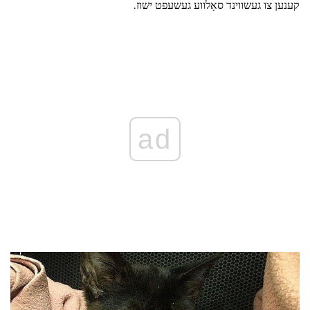
קענען צו געשווינד סאָלווע געשעפט ישוז.
ad