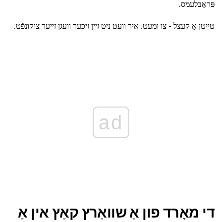
פּראָבלעמס.
טייטן אַ קעצל - צו ומעט. איר וועט ניט זיין זיכער וועגן זייער צוקונפֿט.
ad
די מאָרד פון אַ שוואַרץ קאַץ אין אַ