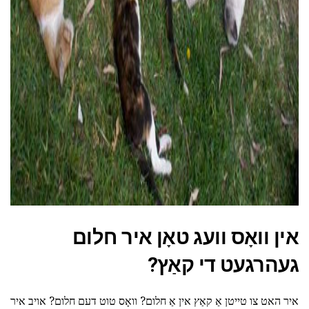
אין וואָס וועג טאָן איר חלום
געהרגעט די קאַץ?
איר האט צו טייטן אַ קאַץ אין אַ חלום? וואָס טוט דעם חלום? אויב איר