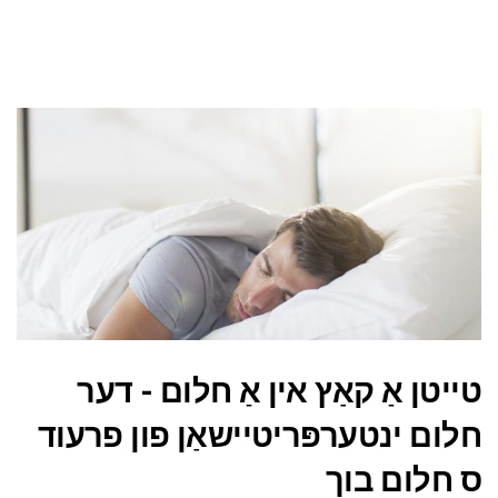
טייטן אַ קאַץ אין אַ חלום - דער
חלום ינטערפּריטיישאַן פון פרעוד
ס חלום בוך