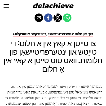
,
בוך פון חלום ינטערפּריטיישאַנז
גייסטיקער אנטוויקלונג
צו טייטן אַ קאַץ אין אַ חלום: די
טייַטש און ינטערפּריטיישאַן פון
חלומות. וואָס טוט טייטן אַ קאַץ אין
אַ חלום
בעערעך איינער-דריט פון זייער לעבן מיר פאַרברענגען אין אַ חלום.
דרעאַמינג מען מאל טאָן ניט געדענקען, אָבער גאַנץ אָפֿט ער חלומות
נבואה חלומות. זיי זענען די רובֿ וויכטיק. זיי קענען געפֿינען ענטפֿערס צו
שאלות. די נאַקטערנאַל חלומות וואָרענען אונדז פון ימפּענדינג געפאַר.