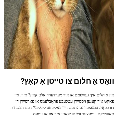
ad
וואָס אַ חלום צו טייטן אַ קאַץ?
אין אַ חלום איך געחלומט אַז איר מערדערד אַלט קאַץ? אַזוי, אין
פאַקט איר קענען ויסמייַדן עטלעכע פּראָבלעמס אַז פאַרמייַדן די
דורכפאַל. עמעצער געהרגעט דיין באליבטע ליבלינג? דעם הבטחות
קאָנפליקט. עמעצער וויל צו שאַטן איר אַפ אַנ עמעס.