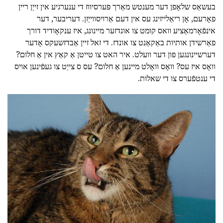
בעשאַס שלאָפן דער מענטש מאַרך פּערסיווז די ענערגיע אין זייַן ריין
פאָרעם, אָן ריאַלייזינג עס אין דעם אַרויסווייַזן. דעריבער, דער
אינפֿאָרמאַציע וואס קומט צו אונדזער מיינונג, איז ענקאָודיד דורך
פאַרשידן אותיות באַקאַנט צו אונדז. די זאל זיין אַבדזשעקס אָדער
דערשיינונגען פון דער וועלט. איר האט צו טייטן אַ קאַץ אין אַ חלום?
וואָס איז עס? וואָס וואָלט מיינען אַ חלום? עס ס צייַט צו געפֿינען אויס
די ענטפֿערס צו די שאלות.