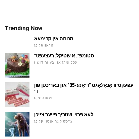
Trending Now
מנוחה אין קרימעאַ.
טראַוואַלינג
"סטומפּ", אַ שטיקל: רעצעפּט
עסנוואַרג און בעוורידזשיז
עפעקטיוו אַנאַלאָגס "דיאַנע-35" און באריכטן פון
די
געזונטהייַט
לעאָ פרוי. שטריך פייַער צייכן
גייסטיקער אנטוויקלונג