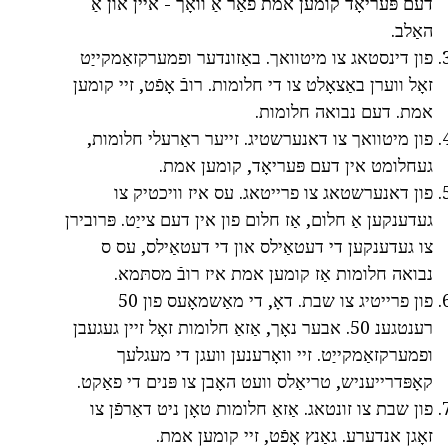
דעם פּעריאָד קומען אמת פֿאַר אַ וואָך - איין און אַ
האַלב.
פון דינסטאג צו מיטוואך. באַזונדער ופמערקזאַמקייַט
זאָל ווערן באַצאָלט צו די חלומות. רובֿ אָפֿט, זיי קומען
אמת. דעם נבואה חלומות.
פון מיטוואך צו דאנערשטיג. זייער ראַרעלי חלומות,
געחלומט אין דעם פּעריאָד, קומען אמת.
פון דאנערשטאג צו פרייטאג. עס איז וויכטיק צו
געדענקען אַ חלום, אַז חלום פון אין דעם צייַט. פּרובירן
צו געדענקען די דעטאַילס און די דעטאַילס, עס ס
נבואה חלומות אַז קומען אמת איז רובֿ מסתּמא.
פון פרייטיג צו שבת. דאָ, די מאַשמאָעס פון 50
רענטגענ 50. אבער נאָך, אַזאַ חלומות זאָל זיין געגעבן
ופמערקזאַמקייַט. זיי וואָרענען וועגן די מעגלעך
קאָפּדרייעניש, טריאַלס וועט האָבן צו פּנים די פאַקט.
פון שבת צו זונטאג. אַזאַ חלומות טאָן ניט דאַרפֿן צו
זאָגן אנדערע. גאַנץ אָפֿט, זיי קומען אמת.