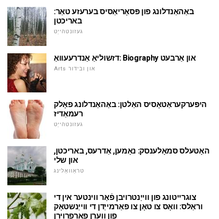
באַהאַנדלונג פון פּסאָריאַסיס בערעזע טאַר:
באריכטן
געזונטהייַט
דזשוליאַ אַנדרעעוואַ: Biography און אַרבעט
Arts און ובידור
היפּערקעראַטאָסיס האַלטן: באַהאַנדלונג פאָלק
רעמאַדיז
געזונטהייַט
האָטעלס סמאָלענסק: נאָמען, אַדרעס, באריכטן,
און שלי
טראַוואַלינג
צוגרייטונג פון ווייַנטרויבן פֿאַר ווינטער אין די
וראַלס: וואָס צו טאָן צו פאַרמייַדן די ווייַנשטאָק
פון ווערן פאַרפרוירן