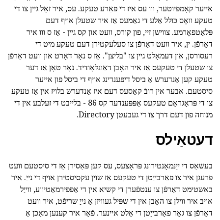
אייער קאָמפּיוטער, ווו עס איז די פּאַרע טעקע. עס, איר זאָל גיין צו די
טעקע וואָס כּולל אַלע די גאַמעס אַז איר שטעלן אויף דעם
פּלאַטפאָרמע. צווישן זיי, פון קורס, וועט און קס גיין - אַז ס ווו איר
דאַרפֿן. ין, איר וועט דאַרפֿן צו סעלעקטירן דעם טעקע מיט די
רעסורסן, און דעמאָלט גיין צו "בליצן". אַז ס נאָר דאָרט און וועט דאַרפֿן
צו שטעלן די טעקעס אַז איר האָבן דאַונלאָודיד. נאָר טאָן אַז דער
טעקע קען אַנדערש אַ ביסל דיפּענדינג אויף די ביסל פון אייער
סיסטעם. אבער אין רובֿ קאַסעס דעם איז אַנדערש בלויז אין אַז טעקע
צו די פּראָגראַם טעקעס אַפּפּענדעד קס 86 - בלייבט די זעלבע אין די
מנוחה פון דעם דרך צו די געבעטן Directory.
דעטאַילס
בעשאַס די ייַנמאָנטירונג פּראָצעס, עס קען פּאַסירן אַז די סיסטעם וועט
פרעגן איר צו פאַרבייַטן די טעקעס אַז שוין עקסיסטירן אויף די נייַ. איר
באשטימט דאַרפֿן צו ענטפֿערן די קשיא אין די אַפפירמאַטיווע, ווייַל
אויב איר ווילן צו האָבן אין די שפּיל געוויזן אַ נייַ שריפֿט, איר וועט
דאַרפֿן צו גאָר פאַרבייַטן די אַלט איינער. פֿאַר איר קענען מאַכן אַ