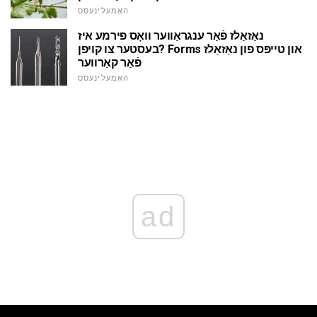
האָמעלינעסס
נאַזאַלז פֿאַר ענגראַווער וואָס פירמע איז
בעסטער צו קויפן? Forms און טייפּס פון נאַזאַלז
פֿאַר קאַרווער
האָמעלינעסס
ad