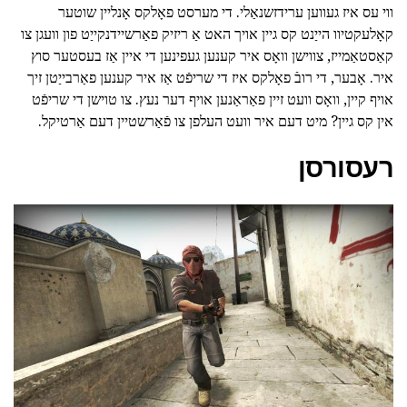
ווי עס איז געווען ערידזשנאַלי. די מערסט פאָלקס אָנליין שוטער
קאָלעקטיוו הייַנט קס גיין אויך האט אַ ריזיק פאַרשיידנקייַט פון וועגן צו
קאַסטאַמייז, צווישן וואָס איר קענען געפינען די איין אַז בעסטער סוץ
איר. אָבער, די רובֿ פאָלקס איז די שריפֿט אַז איר קענען פאַרבייַטן זיך
אויף קיין, וואָס וועט זיין פאַראַנען אויף דער נעץ. צו טוישן די שריפֿט
אין קס גיין? מיט דעם איר וועט העלפן צו פֿאַרשטיין דעם אַרטיקל.
רעסורסן