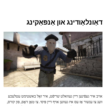
דאַונלאָודינג און אַנפּאַקינג
אויב איר געפֿינען דיין געוואלט שריפֿט, איר זאָל באשטימט עטלעכע
וועג צו ענשור אַז עס איז געווען אויף דיין פּיסי. צו טאָן דאָס, פון קורס,