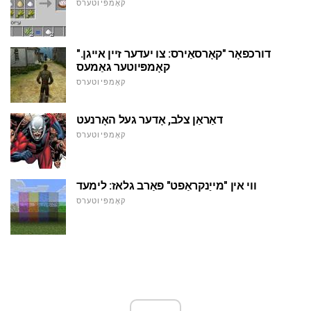
קאָמפּיוטערס
דורכפאָר "קאָרסאַירס: צו יעדער זיין אייגן."
קאָמפּיוטער גאַמעס
קאָמפּיוטערס
דאַראַן צלב, אָדער געל האָרנעט
קאָמפּיוטערס
ווי אין "מייַנקראַפט" פאַרב גלאז: לימעד
קאָמפּיוטערס