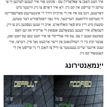
איר וועט האָבן צו אָפּלאָדירן עס - פּונקט אַזוי איר קענען לערנען ווי צו
טוישן די שריפֿט אין קס גיין. דאָ איר דאַרפֿן צו גיינ ווייַטער מיט
וואָרענען, זינט עס איז אין די ארכיוון דורך די אינטערנעט פאַרשפּרייטן
די מערסט ווירוסעס. דעריבער, מיד נאָך דאַונלאָודינג דער טעקע,
טשעק מיט דיין טיפּ פֿאַר מאַלוואַרע. אויב זיי זענען געפֿונען ניט צו זיין,
דעמאָלט איר קענען בעשאָלעם אַנפּאַק די אַרקייוו און זען וואָס
טעקעס זענען ין עס. עס איז אַנלייקלי אַז איר וועט טאָן עס וועט זאָגן,
אָבער קוק בייַ די רעזולטאַטן פון זייער אַרבעט נאָך פייַן. דערצו, איר
זענט איינער שריט נעענטער צו ווייל צו האָבן די נייַ שריפֿט אין די
קאַנסאָול קס גיין.
ייַנמאָנטירונג