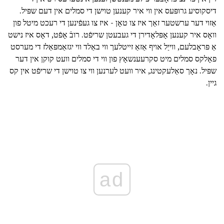
דיסקוסיע גרופּעס אין ווי איר קענען טוישן די סמלים אין דעם שפּיל.
אַזוי דער ערשטער זאַך איז צו טאָן - איז צו געפֿינען די רעכט מיטל פון
וואָס איר קענען אָפּלאָדירן די געבעטן שריפֿט. רובֿ אָפֿט, דאָס איז נישט
אַ פּראָבלעם, ווייַל אויף אַזאַ זייטלעך ווי באַלד ווי יגזאַמפּאַלז די מערסט
פאָלקס סמלים מיט סקרעענשאָץ פון ווי די סמלים וועט קוקן אין דער
שפּיל. נאָך סאַלעקטינג, איר וועט לערנען ווי צו טוישן די שריפֿט אין קס
גיין.
ad