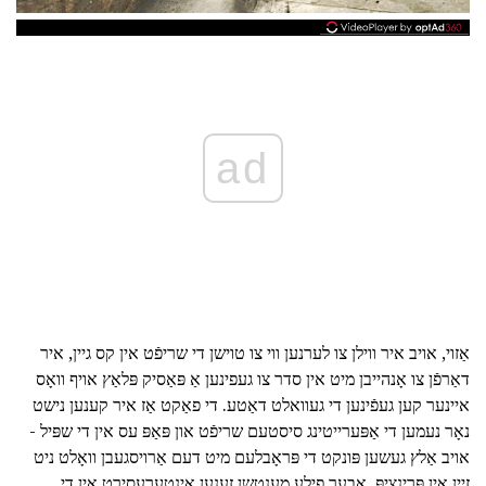
ad
אַזוי, אויב איר ווילן צו לערנען ווי צו טוישן די שריפֿט אין קס גיין, איר
דאַרפֿן צו אָנהייבן מיט אין סדר צו געפינען אַ פּאַסיק פּלאַץ אויף וואָס
איינער קען געפֿינען די געוואלט דאַטע. די פאַקט אַז איר קענען נישט
נאָר נעמען די אַפּערייטינג סיסטעם שריפֿט און פּאַפּ עס אין די שפּיל -
אויב אַלץ געשען פּונקט די פּראָבלעם מיט דעם אַרויסגעבן וואָלט ניט
זיין אין פּרינציפּ. אָבער פילע מענטשן זענען אינטערעסירט אין די