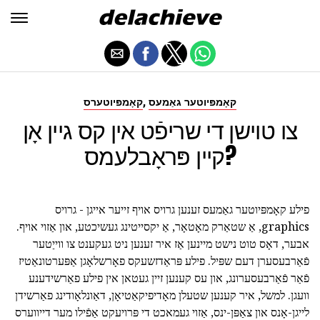
,
קאָמפּיוטער גאַמעס
קאָמפּיוטערס
צו טוישן די שריפֿט אין קס גיין אָן
קיין פּראָבלעמס?
פילע קאָמפּיוטער גאַמעס זענען גרויס אויף זייער אייגן - גרויס
graphics, אַ שטאַרק מאָטאָר, אַ יקסייטינג געשיכטע, און אַזוי אויף.
אבער, דאָס טוט נישט מיינען אַז איר זענען ניט געקענט צו ווייַטער
פֿאַרבעסערן דעם שפּיל. פילע פּראַדזשעקס פאָרשלאָגן אַפּערטונאַטיז
פֿאַר פֿאַרבעסערונג, און עס קענען זיין געטאן אין פילע פאַרשידענע
וועגן. למשל, איר קענען שטעלן מאָדיפיקאַטיאָן, דאַונלאָודינג פאַרשידן
לייגן-אָנס און צאַפּן-ינס, אַזוי געמאכט די פּרויעקט אַפֿילו מער דייווערס