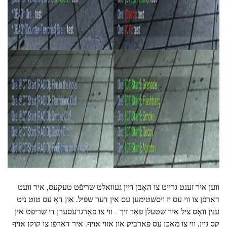
ad
ווען איר זענט גרייט צו האָבן דיין געוואלט שריפֿט טעקעס, איר וועט
דאַרפֿן צו ווי עס יז ויסשטימען עס אין דער שפּיל. און דאָ עס טוט ניט
ענין וואָס ציל איר שטעלן פֿאַר זיך - ווי צו פאַרגרעסערן די שריפֿט אין
קס גיין, ווי צו מאַכן עס פאַרביק און אַזוי אויף. איר דאַרפֿן צו קוקן אויף