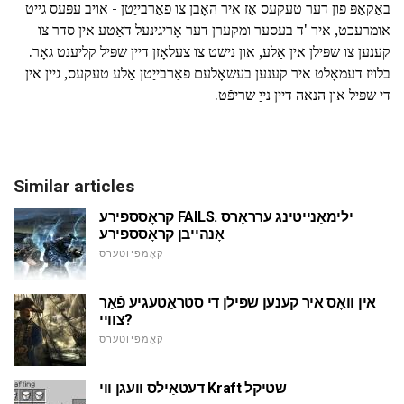
באַקאַפּ פון דער טעקעס אַז איר האָבן צו פאַרבייַטן - אויב עפּעס גייט
אומרעכט, איר 'ד בעסער ומקערן דער אָריגינעל דאַטע אין סדר צו
קענען צו שפּילן אין אַלע, און נישט צו צעלאָזן דיין שפּיל קליענט גאָר.
בלויז דעמאָלט איר קענען בעשאָלעם פאַרבייַטן אַלע טעקעס, גיין אין
די שפּיל און הנאה דיין נייַ שריפֿט.
Similar articles
קראָסספירע FAILS. ילימאַנייטינג ערראָרס
אָנהייבן קראָסספירע
קאָמפּיוטערס
אין וואָס איר קענען שפּילן די סטראַטעגיע פֿאַר
צוויי?
קאָמפּיוטערס
דעטאַילס וועגן ווי Kraft שטיקל