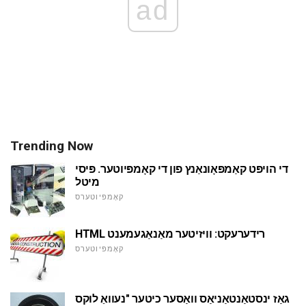
ad
Trending Now
די הויפּט קאַמפּאָונאַנץ פון די קאָמפּיוטער. פּיסי
מיטל
קאָמפּיוטערס
HTML רידערעקט: וויזיטער מאַנאַגעמענט
קאָמפּיוטערס
גאַז ינסטאַנטאַניאַס וואַסער כיטער "נעוואַ לוקס