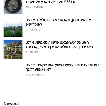
5514": טעכניש פּאַראַמעטערס
האָמעלינעסס
און איר וויסן, טאַגאַנראָג - רוסלאַנד אָדער
אוקריינא?
טראַוואַלינג
האטעל "טשעבאָטאַרעוו", סאָטשי, אָרט,
באריכטן, שלי, טעלעפאָנירן נומער, אַדרעס
טראַוואַלינג
דראָטאַווערינום בעשאַס שוואַנגערשאַפט. צי ער
איז געפערלעך?
היים און משפּחה
Newest