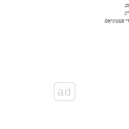
ס;
ז;
 פּעטוניאַס.
ad