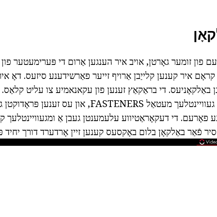
אָן
רעם פון זומער גאָרטן, אויב איר הענגען אַרום די פּערימעטער פון 
קראָם איר קענען קלייַבן אַרויף זייער פאַרשידענע סיזעס. דאָ איר
יגן באַלקאָניעס. די בראַקאַץ זענען פון עקאנאמיע צו עליט קלאַס. ד
קענען זיין געפֿונען די געוויינטלעך מעטאַל FASTENERS, און 
ע פאָרעם. די דעקאָראַטיווע עלעמענטן געבן אַ ומגעוויינטלעך קוק
ר פֿאַר באַלקאָן בלום באָקסעס קענען זיין אָרדערד דורך יחיד פּלא