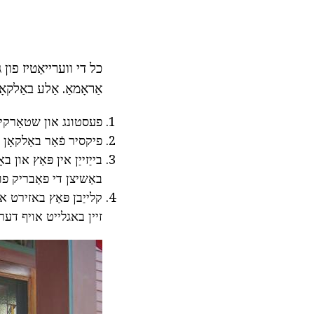
אַראָמאַ. אַלע באַלקא
פעסטונג און שטאַרקייַ
פיקסיר פֿאַר באַלקאָן
בייַזייַן אין פּאַץ או
באַשיצן די פאַבריק פון
קלייַבן פּאַץ באזירט א
זיין באגלייט אויף דער 