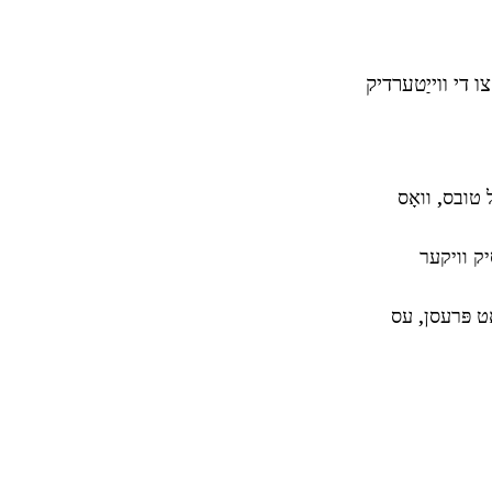
 די ווייַטערדיק
טובס, וואָס
יק וויקער
ָט פּרעסן, עס