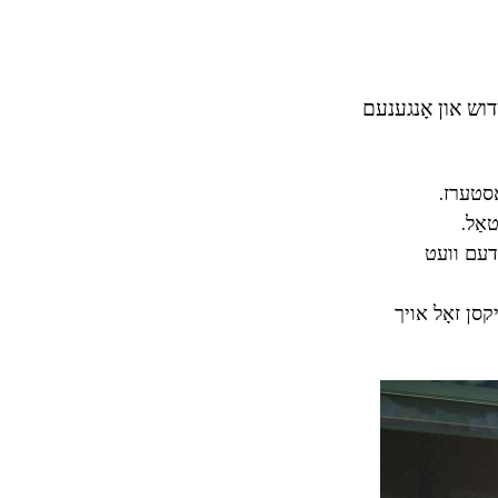
ַן פון אנדערע לאַנג flowering פּעריאָד, חידוש און אָנגענעם
ַסטערז.
אַל.
 דעם וועט
קסן זאָל אויך