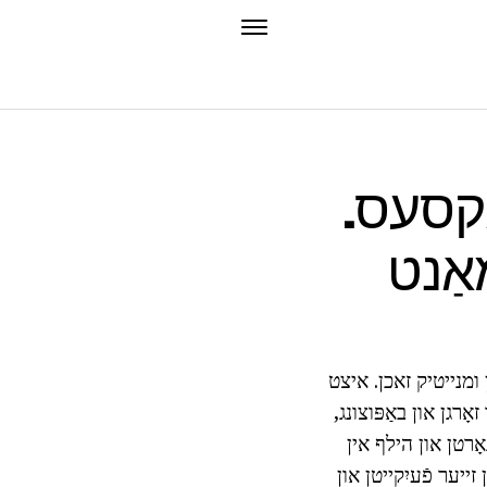
ָקסעס.
אַנט
 ומנייטיק זאכן. איצט
רגן און באַפּוצונג,
אָרטן און הילף אין
ייער פֿעיִקייטן און