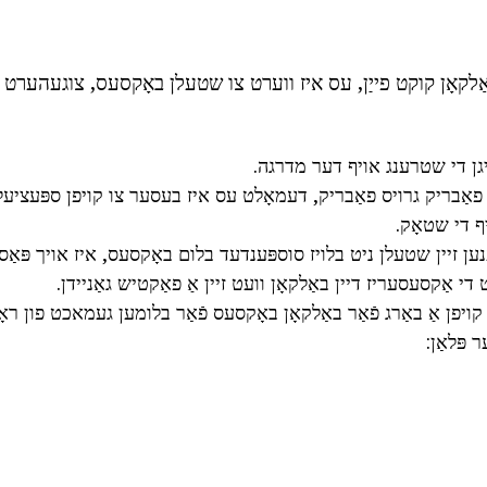
אַלקאָן קוקט פייַן, עס איז ווערט צו שטעלן באָקסעס, צוגעהערט צו
יגן די שטרענג אויף דער מדרגה.
פאַבריק גרויס פאַבריק, דעמאָלט עס איז בעסער צו קויפן ספּעציעל 
ף די שטאָק.
ען זיין שטעלן ניט בלויז סוספּענדעד בלום באָקסעס, איז אויך פּאַס
 די אַקסעסעריז דיין באַלקאָן וועט זיין אַ פאַקטיש גאַניידן.
קויפן אַ באַרג פֿאַר באַלקאָן באָקסעס פֿאַר בלומען געמאכט פון רא
ר פּלאַן: