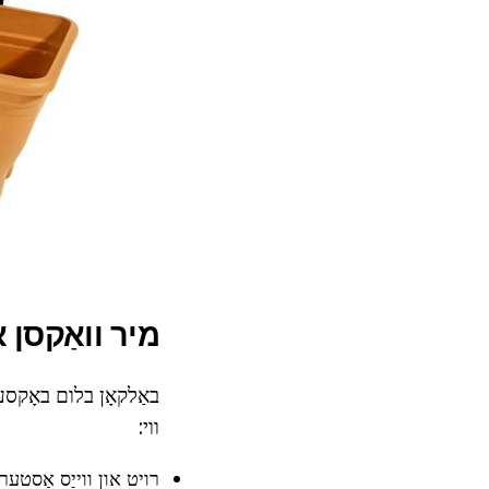
מיר וואַקסן 
באַלקאָן בלום באָקסעס
ווי:
רויט און ווייַס אַסטער