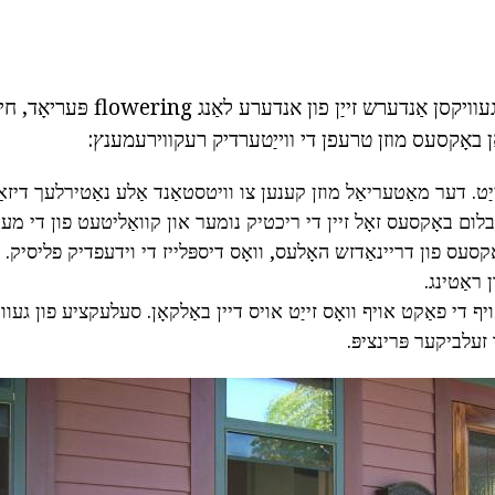
כל די ווערייאַטיז פון געוויקסן אַנדערש זיי
ָן באָקסעס מוזן טרעפן די ווייַטערדיק רעקווירעמענץ:
ט. דער מאַטעריאַל מוזן קענען צו וויטסטאַנד אַלע נאַטירלעך דיזא
 בלום באָקסעס זאָל זיין די ריכטיק נומער און קוואַליטעט פון די מעט
ן באָקסעס פון דריינאַדזש האָלעס, וואָס דיספּלייז די וידעפדיק פליסיק.
 ראַטינג.
ויף די פאַקט אויף וואָס זייַט אויס דיין באַלקאָן. סעלעקציע פון געווי
זעלביקער פּרינציפּ.