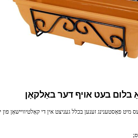
אַ בלום בעט אויף דער באַלקאָן
 מיט פאַסטענינג זענען בכלל געניצט אין די קאַלטיוויישאַן פון י
ס;