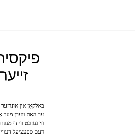
פיקסיר 
זייער
באַלקאָן אין אונדזער 
ער האט ווערן מער אַ ל
ווי געזונט ווי די מנוח
דעם ספּעציעל דעוויסעס