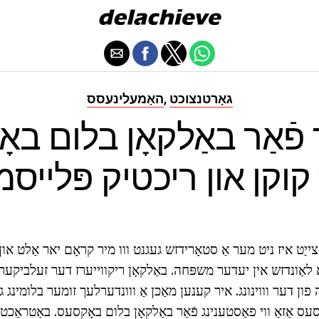
גאָרטנצוכט
האָמעלינעסס
,
פֿאַר באַלקאָן בלום בא
 קוקן און ריכטיק פּלייסמ
צייַט איז ניט מער אַ סטאָרידזש געגנט ווו מיר קראָם יאר אַלט און
אַונדזש אין יעדער משפּחה. באַלקאָן ריקווייערז דער זעלביקער זאָ
ה פון דער וווינונג. איר קענען מאַכן אַ ווונדערלעך זומער בלומינג ג
 אַזאַ ווי פאַסטענינג פֿאַר באַלקאָן בלום באָקסעס. באַטראַכטן ז