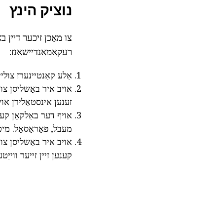
נוציק הינץ
צו מאַכן זיכער דיין ב
רעקאַמאַנדיישאַנז:
אַלע קאַנטיינערז צולי
אויב איר באַשליסן צו 
זענען אינסטאַלירן אוי
אויף דער באַלקאָן קענ
מעבל, פּאַראַסאָל. מיט
אויב איר באַשליסן צו 
קענען זיין זייער ווייַטע