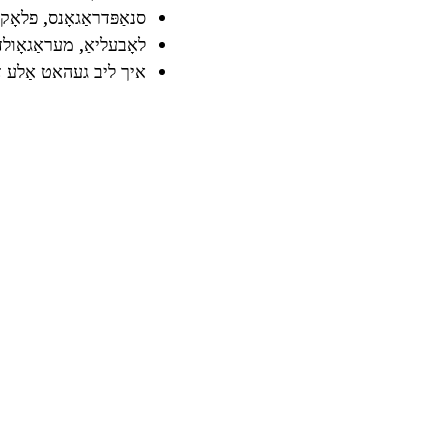
סנאַפּדראַגאָנס, פלאָק
לאָבעליאַ, מעראַגאָולד
איך ליב געהאט אַלע די