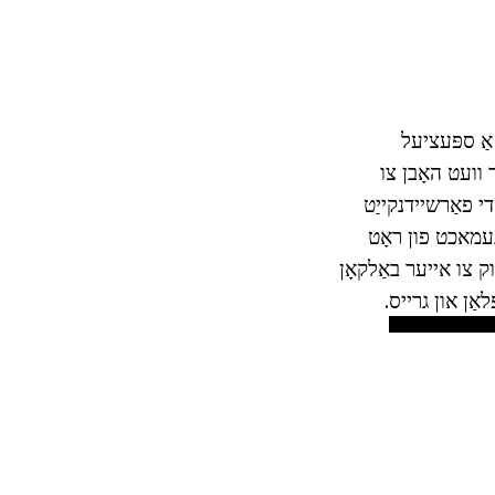
אַ ספּעציעל
 וועט האָבן צו
י פאַרשיידנקייַט
עס זענען פּראָדוקטן געמאכט פון ראָט
 צו אייער באַלקאָן
ַן און גרייס.