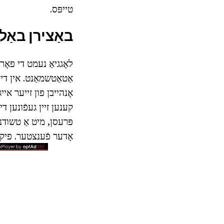
טייפּס.
באַצירן באַלק
לאָגגיאַ נעמט די פאָ
אַטאַטשמאַנט. אין די 
אָנהייבן פון זייער אי
פּרעסן, מיט אַ טשודנ
אָדער פֿענצטער. פיקסי