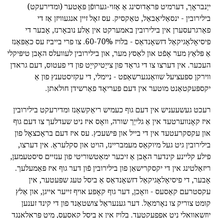
ייַנבראָך, דערמיט פּראַדוסינג אַ אַזוי-גערופֿן פּאָטער (ומדירעקט)
בילירובין - ינסאַליאַבאַל, טאַקסיק. עס זאָל זיין אנגעוויזן אַז די
פאַרגרעסערן אין בילירובין באמערקט אין אַלע נובאָרנז, אָבער די
פיסיאָלאָגיקאַל דזשאָנדאַס - בלויז 60-70%. צו פרי בייביז עס כאַפּאַנז
אַ פּלאַץ מער אָפֿט און לאַסץ מער, און בילירובין לעוועלס האָבן טיפּיקלי
העכער. אין דערצו צו די גראַד פון צייַטיקייַט פון די פעטוס, דעם גראדן
ווירקן ספּעציעל שוואַנגערשאַפט - ניימלי, די עקזיסטענץ פון אַ
יקספּעקטאַנט מוטער אין דעם פּעריאָד פאַרשידן חולאתן.
רעכט געשעעניש אין דעם גוף כעמיש ריאַקשאַנז ומדירעקט בילירובין
איז קאָנווערטעד אין אַ גלייַך שורה, וואָס איז ניט שעדלעך צו דעם גוף
און עקסקרעטעד אין די בייל און פּישעכץ. עס איז דעם בראָכצאָל פון
בילירובין גיט געל מיוקאַס מעמבריינז, הויט און סקלעראַ. אין דערצו,
פילע קליינע קינדער האָבן אַ זיכער ימאַטשוריטי פון ענזיים סיסטעמען,
ריזאַלטינג אין די יקסקרישאַן פון בילירובין פֿון דער גוף איז פּאַמעלעך.
אָבער, די פיסיאָלאָגיקאַל דזשאָנדאַס אַ ביסל טעג שפּעטער, אין
עקסטרעם קאַסעס - וואָכן, דער גוף קאָפּע אויף זייער אייגן, און אַלץ
קומט צוריק צו נאָרמאַל. דער גענעראַל צושטאַנד פון די קינד זענען
יוזשאַוואַלי ניט אַפפעקטעד. בלויז אין אַ ביסל קאַסעס, מיט פּראַלאָנגד