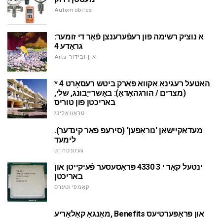
Automobiles
א נוציק רשימה פון רעפֿערענצן פֿאַר די זומער:
גראַדע 4
Arts און ובידור
האטעל רעגינאַ אַקוואַ פּאַרק ביטש רעסאָרט 4 *
(מצרים / הורגהאַדאַ): באַשרייַבונג, שלי,
באריכטן פון טוריס
טראַוואַלינג
מעדאַקיישאַן 'נוראָפען' (סירעפּ פֿאַר קינדער).
לימעד
געזונטהייַט
ינטעל קאָר י 3 4330 פּראַסעסער פֿעיִקייטן און
באריכטן
קאָמפּיוטערס
מאַנגאָ קאַלאָריע, Benefits און פּראָפּערטיעס