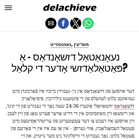
,
מעדיצין
געזונטהייַט
נעאָנאַטאַל דזשאָנדאַס - אַ
פּאַטאַלאַדזשי אָדער די קלאַל?
דער אויסזען פון דזשאָנדאַס אין נייַ-געבוירן בייביז איז פֿאַרבונדן מיט
געוואקסן בלוט לעוועלס פון די פּיגמענט בילירובין. פיסיאָלאָגיק
דזשאָנדאַס
יוזשאַוואַלי אַקערז 24-36 שעה נאָך די געבורט פון די קינד,
און ריטשאַז זייַן מאַקסימום אין די דריט אָדער פערט טאָג פון זיין לעבן.
זייַן אויסזען איז רעכט צו דער צעשטערונג פון עריטהראָסיטעס מיט
פעטאַל העמאָגלאָבין, אַזוי-גערופֿן - אין אַז עס איז אין די פאָרעם פון
פעטאַל בלוט. נאָך געבורט די וויקלקינד ניט מער נויטיק, און זיי