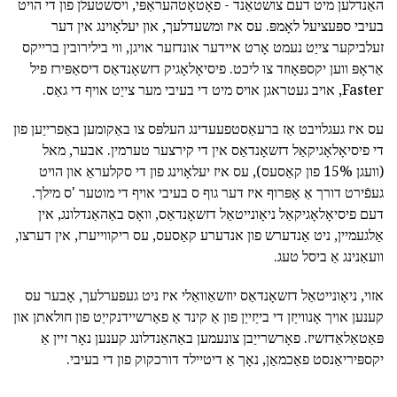
האַנדלען מיט דעם צושטאַנד - פאָטאָטהעראַפּי, ויסשטעלן פון די הויט
בעיבי ספּעציעל לאָמפּ. עס איז ומשעדלעך, און יעלאָוינג אין דער
זעלביקער צייַט נעמט אָרט איידער אונדזער אויגן, ווי בילירובין ברייקס
אַראָפּ ווען יקספּאָוזד צו ליכט. פיסיאָלאָגיק דזשאָנדאַס דיסאַפּירז פיל
Faster, אויב געטראגן אויס מיט די בעיבי מער צייַט אויף די גאַס.
עס איז געגלויבט אַז ברעאַסטפעעדינג העלפּס צו באַקומען באַפרייַען פון
די פיסיאָלאָגיקאַל דזשאָנדאַס אין די קירצער טערמין. אבער, מאל
(וועגן 15% פון קאַסעס), עס איז יעלאָוינג פון די סקלעראַ און הויט
געפֿירט דורך אַ אָפּרוף איז דער גוף ס בעיבי אויף די מוטער 'ס מילך.
דעם פיסיאָלאָגיקאַל ניאָונייטאַל דזשאָנדאַס, וואָס באַהאַנדלונג, אין
אַלגעמיין, ניט אַנדערש פון אנדערע קאַסעס, עס ריקווייערז, אין דערצו,
וועאַנינג אַ ביסל טעג.
אזוי, ניאָונייטאַל דזשאָנדאַס יוזשאַוואַלי איז ניט געפערלעך, אָבער עס
קענען אויך אָנווייַזן די בייַזייַן פון אַ קינד אַ פאַרשיידנקייַט פון חולאתן און
פּאַטאַלאַדזשיז. פאָרשרייַבן צונעמען באַהאַנדלונג קענען נאָר זיין אַ
יקספּיריאַנסט פאַכמאַן, נאָך אַ דיטיילד דורכקוק פון די בעיבי.