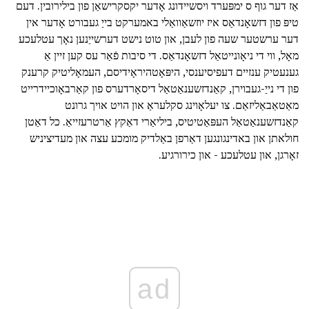
אַז דער גוף ס ימפּערד ויסשיידונג אָדער יקסקרישאַן פון בילירובין. דעם
טיפּ פון דזשאָנדאַס איז יוזשאַוואַלי באמערקט בייַ געבורט אָדער אין
דער ערשטער שעה פון לעבן, און טוט נישט דערשייַנען נאָך עטלעכע
מאָל, ווי די ניאָונייטאַל דזשאָנדאַס. די סיבות פֿאַר עס קען זיין אַ
גענעטיק ענזיים דעפיסיענסי, היפּאָטהיראָידיסם, העמאָליטיק קרענק
פון די נייַ-געבוירן, קאַנדזשענאַטאַל דיסאָרדערס פון קאַרבאָוכיידרייט
מאַטאַבאַליזאַם. צו יעלאָוינג סקלעראַ און הויט אויך גרונט
קאַנדזשענאַטאַל העפּאַטיטיס, ביליאַרי דאַקץ אַרטרעזייאַ. כל דאַטן
חולאתן און באדינגונגען דאַרפן באַלדיק מומכע עצה און מעדיציניש
זאָרגן, און עטלעכע - און כירורגיע.
ad