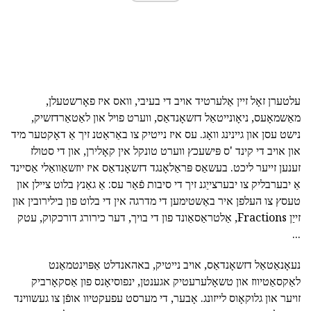
עלטערן זאָל זיין אַלערטיד אויב די בעיבי, וואס איז פאָרשטעלן,
מאַשמאָעס, ניאָונייטאַל דזשאָנדאַס, ווערט פויל און לאַטאַרדזשיק,
נישט עסן און גיינינג וואָג. עס איז נייטיק צו באַראַטנ זיך אַ דאָקטער מיד
און אויב די קינד 'ס פּישעכץ ווערט טונקל אין קאָלירן, און די סטולז
זענען זייער ליכט. בעשאַס פּראַלאָנגד דזשאָנדאַס איז יוזשאַוואַלי אַסיינד
אַ יבערבליק צו יבערצייַגנ זיך די סיבות פֿאַר עס: אַ גאַנץ בלוט ציילן און
טעסץ צו העלפן איר באַשטימען די מדרגה אין די בלוט פון בילירובין און
זייַן Fractions, אַלטראַסאַונד פון די בויך, דער כירורג דורכקוק, עטק
...
נעאָנאַטאַל דזשאָנדאַס, אויב נייטיק, באהאנדלט אַפּוינטמאַנט
לאַקסאַטיווז און טשאָלערעטיק אגענטן, ינפוסיאָנס פון אַסקאָרביק
זויער און גלוקאָוס לייזונג. אָבער, די מערסט עפעקטיוו אופֿן צו געשווינד