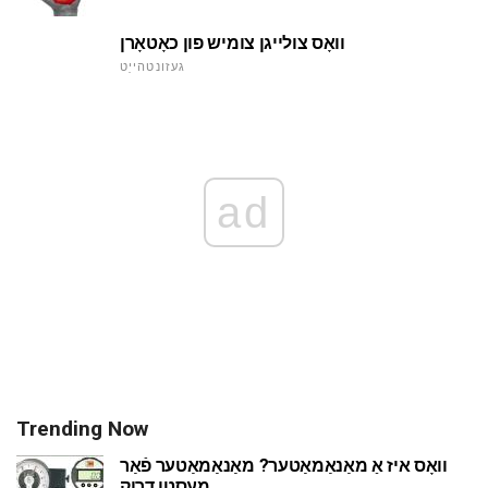
וואָס צולייגן צומיש פון כאָטאָרן
געזונטהייַט
ad
Trending Now
וואָס איז אַ מאַנאַמאַטער? מאַנאַמאַטער פֿאַר
מעסטן דרוק