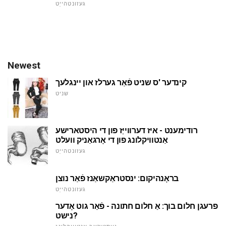
געזונטהייַט
Newest
קינדער 'ס שניט פֿאַר גערלז און יינגלעך
שניט
רודימענט - איז דערווייַז פון די היסטארישע
אַנטוויקלונג פון די אָרגאַניק וועלט
געזונטהייַט
בראָנהיקום: ינסטראַקשאַנז פֿאַר נוצן
געזונטהייַט
פרעגן חלום בוך: אַ חלום חתונה - פֿאַר גוט אָדער
נישט?