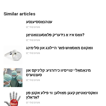
Similar articles
עטהנאָססיענסע
געזונטהייַט
וואָס איז אַ נידעריק פּלאַסענטאַטיאָן?
געזונטהייַט
וואַקוום מאַסאַזש פֿאַר היילונג און סלימינג
געזונטהייַט
מינאַמאַלי ינווייסיוו כירורגיע: קליניקס און
סענטערס
געזונטהייַט
וואַקסינאַטיאָן קעגן מאָזלען: ווי פילע אקטן פון
אַדאַלץ?
געזונטהייַט