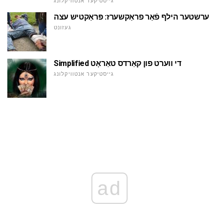
גייסטיקער אנטוויקלונג
ערשטער הילף פֿאַר פראַקשערז: פּראַקטיש עצה
געזונט
Simplified די ווערט פון קאַרדס טאַראָט
גייסטיקער אנטוויקלונג
ad