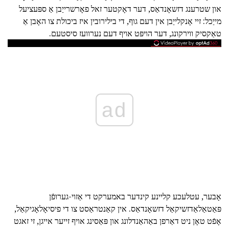
און שטרענג דזשאָנדאַס, דער דאָקטער זאל פאָרשרייַבן אַ ספּעציעל
מייַכל: זיי אָנקלייַבן אין דעם גוף, די בילירובין איז ביכולת צו האָבן אַ
טאַקסיק ווירקונג, דער הויפּט אויף דעם נערוועז סיסטעם.
ad
אָבער, עטלעכע קליינע קינדער באמערקט די אַזוי-גערופֿן
פּאַטאַלאַדזשיקאַל דזשאָנדאַס. אין קאַנטראַסט צו די פיסיאָלאָגיקאַל,
אָפֿט טאָן ניט דאַרפן באַהאַנדלונג און פּאַסינג אויף זייער אייגן, זי זאגט