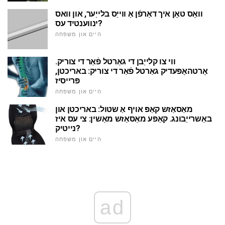
וואָס טאָן איך דאַרפֿן אַ ווייַס בלייַער, און וואס
ינווענטיד עס?
היים און משפּחה
ווי צו קלייַבן די גאַרטל פֿאַר די צוריק.
אָרטהאָפּעדיק גאַרטל פֿאַר די צוריק: באריכטן,
פּרייסיז
היים און משפּחה
מאַסאַזש קאַפּ אויף אַ שטול: באריכטן און
באַשרייַבונג. קאַפּע מאַסאַזש מאַשין: צי עס איז
נייטיק?
היים און משפּחה
ad