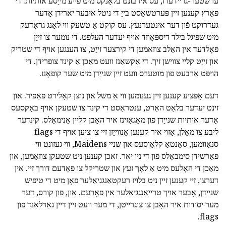
ערשטער-גריידערז, עס איז בונט בלאַנקס מיט פייע מייַסע אותיות. די
פּאַרץ קענען זיין פּערטשאַסט בייַ די ניטל איבער יארידן אָדער
געדרוקט פֿון דער אינטערנעץ. עס קוקט אַ טשעק ווי לאַנג גראָדעק
מיט שפּיגל בילד דיספּאָוזד אויף יעדער העלפט. די נומער צו זייַן
פאָלדעד אין האַלב צוזאמען די קירצער זייַט, צו הענגען אויף די שטריק
און זייַט קליי צווישן זיך. די אַקשאַנז וועט מאַכן אַ קינד צופרידן. די
הויפּט אַרבעט פון מוטערס וועט זיין שנייַדן מיט שער קופּאָנז.
דעם אָפּציע קענען זיין גענומען ווי אַ משל און נוצן קאָלירט פּאַפּיר. און
זינט יעדער בלאַט האַרט, ענטראַסט די קינד צו שטעקן אויף באָקסעס
אָדער אותיות שנייַדן פון מאַגאַזינז איר האָבן קליין אַנימאַלס. קינדער
ליבע צו מאָלן, אַזוי איר קענען אָנווייַזן זיי צו ציען אויף די flags
סנאָוומען, סאַנטאַ קלאַוסעס און שניי Maidens, ווי געזונט ווי
פאַרשידן סימבאָלס פון די ניו יאר. זאכן קענען ניט שטעקן צוזאַמען, און
מאַכן די האָלעס מיט אַ לאָך זעץ און שטריקל צו פאָדעם דורך זיי. אין
דערצו, זיי קענען זיין ניט בלויז רעקטאַנגגיאַלער פאָן מיט די טיפּיש
שנייַדן, אָבער אויך טרייאַנגגיאַלער אין פאָרעם. און, פון קורס, דער
מער יסודות איר האָבן צו צוגרייטן, די מער וועט זיין דיין גאַרלאַנד פון
flags.