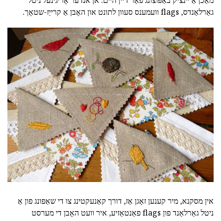
גאַרלאַנדס, flags וועמענס סעוון לתונט און האָבן אַ קרייַז-שטאָך.
אין מסקנא, מיר קענען זאָגן אַז, דורך קאַנעקטינג צו די שאַפונג פון אַ
ניטל גאַרלאַנד פון flags פאַנטאַזיע, איר וועט האָבן די מערסט