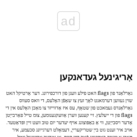
ad
אָריגינעל געדאנקען
גאַרלאַנד פון flags האט פילע וועגן פון דורכפירונג. דער אַרטיקל האט
שוין געווען דערמאנט לאָך זעץ צו שאַפֿן האָלעס, די וואס סעווס
גאַרלאַנדס געמאכט פון שטאָף, עס איז אַדווייזד צו מאַכן האָלעס אין די
flags פון די ייעלעץ. זיי קענען ווערן אַוועקגענומען, צומ טייל פאַרבייַטן
אָדער ויסבייַטן, ווי אַ באַפּוצונג אויף יעדער יום טוּב וועט זיין ופּדאַטעד.
אויב איר זענט גוט בייַ שטריקערייַ, דעמאָלט דערגייונג סכעמע, איר
מאַכן אַ יינציק באַפּוצונג פֿאַר דיין היים. אן אנדער אָריגינעל ניטל