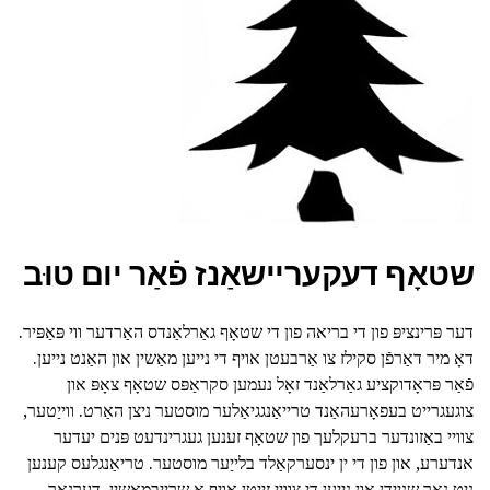
שטאָף דעקעריישאַנז פֿאַר יום טוּב
דער פּרינציפּ פון די בריאה פון די שטאָף גאַרלאַנדס האַרדער ווי פּאַפּיר.
דאָ מיר דאַרפֿן סקילז צו אַרבעטן אויף די נייען מאַשין און האַנט נייען.
פֿאַר פּראָדוקציע גאַרלאַנד זאָל נעמען סקראַפּס שטאָף צאָפּ און
צוגעגרייט בעפאָרעהאַנד טרייאַנגגיאַלער מוסטער ניצן האַרט. ווייַטער,
צוויי באַזונדער ברעקלעך פון שטאָף זענען געגרינדעט פּנים יעדער
אנדערע, און פון די ין ינסערקאַלד בלייַער מוסטער. טריאַנגלעס קענען
ניט נאָר שנייַדן און נייען די צוויי זייטן אויף אַ שרייַבמאַשין. דערנאך,