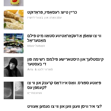
כריין טיש: רעסאַפּיז, פּראָדוקט
עסנוואַרג און בעוורידזשיז
ווי צו שאַפֿן אַ דעקאָראַטיווע סטאַוו מיט פילם
מאַטעריאַל
האָמעלינעסס
קינסטלעך און היסטארישע פילמס: רשימה פון
די בעסטער
Arts & פֿאַרווייַלונג
פּיאַטע ספּורס. וואָס איז דאָס קרענק און ווי צו
קעמפן עס?
געזונטהייַט
צי איר וויסן וועגן ווען און ווי צו נעמען אַעוויט?