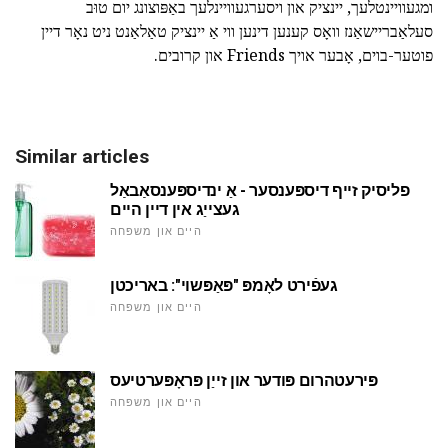
ומגעוויינטלעך, יינציק און ויסערגעוויינלעך באַפּוצונג יום טוּב
סעלאַבריישאַנז וואָס קענען דינען ווי אַ יינציק טאַלאַנט ניט נאָר דיין
פוטער-בוים, אָבער אויך Friends און קרובים.
Similar articles
פליסיק זייף דיספּענסער - אַ ינדיספּענסאַבאַל
געצייַג אין דיין היים
היים און משפּחה
געפֿירט לאָמפּ "פּאַפּשוי": באריכטן
היים און משפּחה
פּירעטהרום פּודער און זייַן פּראָפּערטיעס
היים און משפּחה