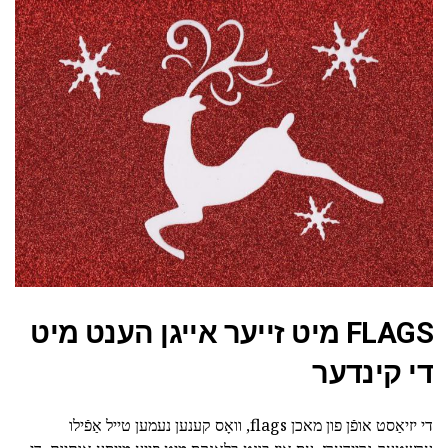
FLAGS מיט זייער אייגן הענט מיט
די קינדער
די יזיאַסט אופֿן פון מאכן flags, וואָס קענען נעמען טייל אַפֿילו