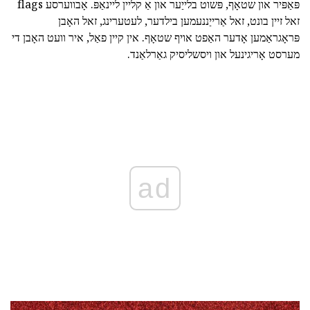
פּאַפּיר און שטאָף, פּשוט בלייַער און אַ קליין ליינאַפּ. אָבווערסע flags
זאל זיין בונט, זאל אַרייַננעמען בילדער, לעטערינג, זאל האָבן
פּראָגראַמען אָדער האַפט אויף שטאָף. אין קיין פאַל, איר וועט האָבן די
מערסט אָריגינעל און ויסשליסיק גאַרלאַנד.
ad