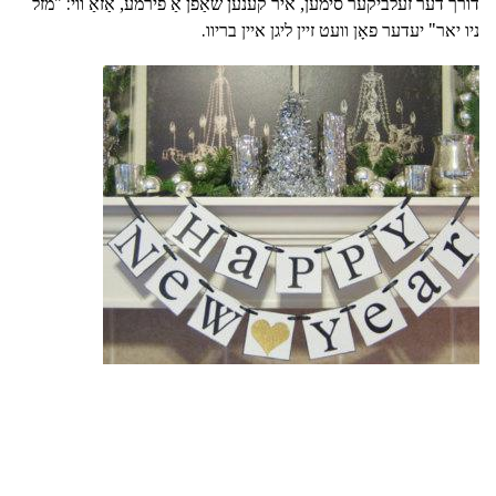
דורך דער זעלביקער סימען, איר קענען שאַפֿן אַ פירמע, אַזאַ ווי: "מזל
ניו יאר" יעדער פאָן וועט זיין ליגן איין בריוו.