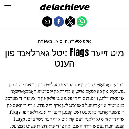
,
אַקסעסעריז
היים און משפּחה
ניטל גאַרלאַנד פון Flags מיט זייער
הענט
דער אָרגאַניזאַציע פון קיין יום טוּב איז באגלייט דורך די צוגרייטונג פון
געשמאַק און כאָולסאַם טיש, אַ ברירה פון יקסייטינג קאַמפּאַטישאַנז
און פאַרווייַלונג, ווי געזונט ווי די עלעגאַנט פּלאַן פון די צימער. די מערסט
באַטייַטיק און אָריגינעל באַפּוצונג ליגן אויף די לעדזש אויף די וואַנט פון
די צימער אָדער באַנקעט זאַל, קענען דינען ווי אַ גאַרלאַנד פון flags.
אויף ניו יאר ס גאַרלאַנד וועט קוק גוט אויף דער ניטל בוים. Flags
קענען ווערן געטאן דורך האַנט, און צו די פּראָדוצירן פּשוט אָפּציעס,