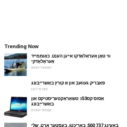
Trending Now
ווי טאָן אַעראָלאָדקו אייגן הענט. כאָוממייד
אַעראָלאָדקי
האָמעלינעסס
פאַבריק געוועב און אַ קורץ באַשרייַבונג
פאָרמירונג
אַסוס קס53ו: טשאַראַקטעריסטיקס און
באַשרייַבונג
קאָמפּיוטערס
באָעינג 737 500: באריכטן, בעסטער אָרט, שלי