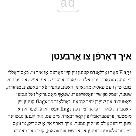
ad
איך דאַרפֿן צו אַרבעטן
Flags פֿאַר גאַרלאַנדס קענען זיין קיין פאָרעם אַז איר ווי. באַסיקאַללי
זיי זענען געמאכט פון קאָלירט פּאַפּיר אָדער שטאָף. אַנשטאָט פון העל
בונט שיץ וועט פּאַסיק מאַגאַזינז, ראַפּינג פּאַפּיר פֿאַר באַפּוצונג מנחורת,
שטער, זעמל פון שיין וואָלפּייפּערז. שטאָף מאַטעריאַל זאל נעמען
פּאַטערנד און שנייַדן יחיד קופּאָנז. גאַרלאַנד פון flags קענען זיין
קאַמביינד. פֿאַר די פּראָדוצירן פון flags וועט דאַרפֿן שער און אַ
מוסטער, פּרעפעראַבלי פון קאַרדבאָרד. מיט עס, איר קענען געשווינד
ציען די דעטאַילס פון קיין נומער. אויך דארף איז אַ שטריק, צו וואָס
ווייַטער עלעמענטן זענען אַטאַטשט אָרנאַמאַנץ, קליי פֿאַר באַנדינג