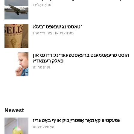
טראַוואַלינג
טאַסטינג שנאַפּס "בעלז"
עסנוואַרג און בעוורידזשיז
הוסט טרעאַטמענט ברעאַסטפעעדינג: דרוגס און
פאָלק רעמאַדיז
געזונטהייַט
Newest
עפעקטיוו קאָמאַר אָפּטרייַביק אויף באַטעריז
האָמעלינעסס