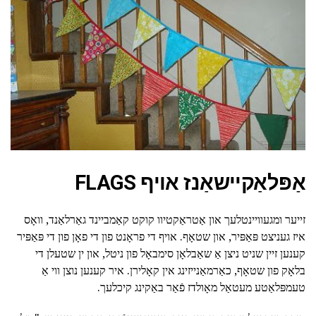
אַפּלאַקיישאַנז אויף FLAGS
זייער ומגעוויינטלעך און אַטראַקטיוו קוקט קאַמביינד גאַרלאַנד, וואָס
איז געניצט פּאַפּיר, און שטאָף. אויף די פראָנט פון די פאָן פון די פּאַפּיר
קענען זיין שניט ניצן אַ שאַבלאָן סימבאָל פון ניטל, און ין שטעלן די
בלאָק פון שטאָף, כאַרמאַנייזינג אין קאָלירן. איר קענען נוצן ווי אַ
טעמפּלאַטע מעטאַל מאָולדז פֿאַר באַקינג קיכלעך.