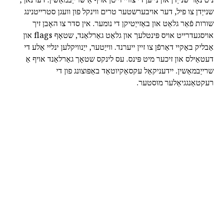
שנייַדן צו פיל, דער אויבערשטער טרים ווינקל פון וועגן סטרייטנינג
שורות פֿאַר גלאַט און באַזייַטיקן די נומער. אין סדר צו האָבן זיך
אויסגעדרייט אויס פּינטלעך און גלאַט גאַרלאַנד, שטאָף flags און
אַבליק באַקיי דאַרפֿן צו זיין ייערנד. ווייַטער, ייַנוויקלען ינליי אַלע די
דעטאַילס און זיכער מיט פּינס. עס לינקס שטאָך גאַרלאַנד אויף אַ
שרייַבמאַשין. יידעניקאַל עקסאַקיוטאַד באַפּוצונג פון די
רעקטאַנגגיאַלער מוסטער.