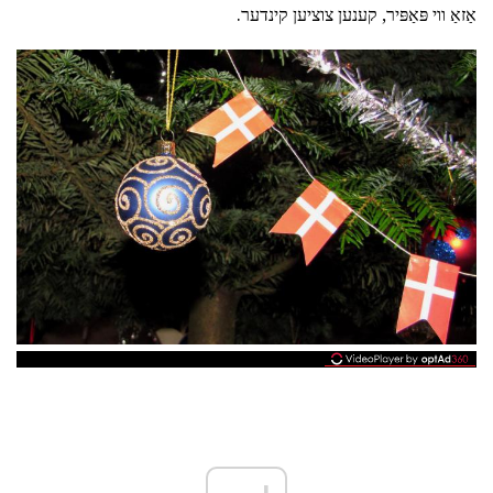
אַזאַ ווי פּאַפּיר, קענען צוציען קינדער.