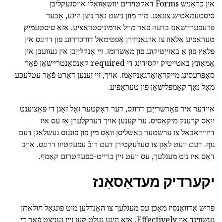
אין כראָניש Forms דאקטוירים יוזשאַוואַלי אויסגעקליבן
סיסטעמאַטיש צוגאַנג. מיר מוזן נישט נאָר נוצן היגע, אָבער
פּרעפּעריישאַנז בדעה פֿאַר מויל אַדמיניסטראַציע. אַזאַ סיסטעמיק
טעראַפּיע אַלאַוז צו אָרגאַניזירן אָפּטימאַל דורכדרונג פון דרוגס אין
פּלאַץ פון אַ באַזייַטיקונג פון מאַשרומז. זיי אָנקלייַבן אין געוועבן אין
אַמאַונץ באטייטיק יקסידינג די required קאַנסאַנטריישאַן פֿאַר
סאַפּרעסינג מייקראָואָרגאַניזאַמז. אויך, זיי זענען דאָרט פֿאַר עטלעכע
מאָל נאָך קאַמפּלישאַן פון טעראַפּיע.
איידער איר פאָרשרייַבן דרוגס, דער דאָקטער זאָל זאָגן די פּאַציענט
וואָס קרענק מיקאָסיס. ער קענען אויך דערקלערן אַז עס איז
דיזייראַבאַל צו ערשטער באַשליסן וואָס מין פון פונגוס געשלאגן דעם
גוף. דעם וועט לאָזן צו סעלעקטירן דעם רובֿ עפעקטיוו דרוגס. אויב
דאָס איז ניט מעגלעך, עס וועט זיין ברייט-ספּעקטרום קאַמף.
יקערדיק מעדאַסאַנז
פריש אַדוואַנסיז מאַכן עס מעגלעך צו האַנדלען מיט פונגאַל חולאתן
געשווינד און Effectively. אַזאַ היגע געלט קען זיין געניצט פֿאַר די