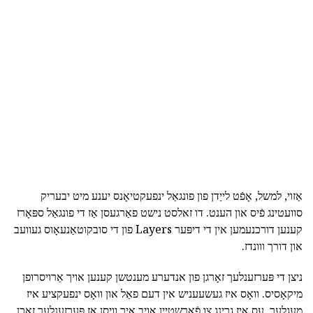
אַזוי, למשל, אָפֿט לייַדן פון פונגאַל ינפעקטיאָנס יענע מיט יבעריק
סוועטינג פֿיס און הענט. דו זאלסט נישט פאַרגעסן אַז די פונגאַל ספּאָרז
קענען דורכנעמען אין די דיפּער Layers פון די סובקוטאַנעאָוס געוועב
און דורך ווונדז.
ניצן די פּערזענלעך זאָרגן פון אנדערע מענטשן קענען אויך אַרויסרופן
מיקאָסיס. וואָס איז געשעעניש אין דעם פאַל און וואָס ינפעקציע איז
מעגלעך, עס איז גרינג צו פֿאַרשטיין אויב איר וויסן אַז פּערזענלעך זאכן