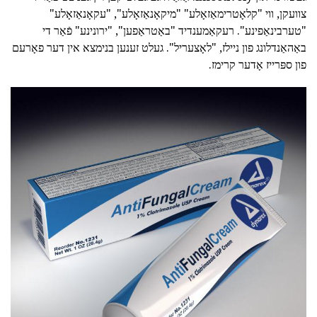
צוועקן, ווי "קלאָטרימאַזאָלע" "מיקאָנאַזאָלע", "עקאָנאַזאָלע"
"טערבינאַפינע". רעקאַמענדיד "באַטראַפען", "ירונינע" פֿאַר די
באַהאַנדלונג פון ניילז, "לאָצעריל". געלט זענען בנימצא אין דער פאָרעם
פון ספּרייז אָדער קרימז.