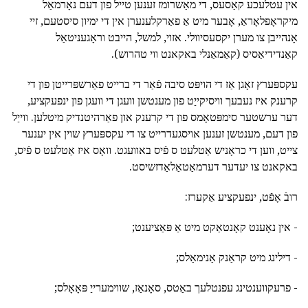
אין עטלעכע קאַסעס, די מאַשרומז זענען טייל פון דעם נאָרמאַל
מיקראָפלאָראַ, אָבער מיט אַ פאַרקלענערן אין די ימיון סיסטעם, זיי
אָנהייבן צו מערן יקסעסיוולי. אזוי, למשל, הייבט וראָגעניטאַל
קאַנדידיאַסיס (קאַמאַנלי באקאנט ווי טהרוש).
עקספּערץ זאָגן אַז די הויפּט סיבה פֿאַר די ברייט פאַרשפּרייטן פון די
קרענק איז נעבעך וויסיקייַט פון מענטשן וועגן די וועגן פון ינפעקציע,
דער ערשטער סימפּטאָמס פון די קרענק און פאַרהיטנדיק מיטלען. ווייַל
פון דעם, מענטשן זענען אויסגעדרייט צו די עקספּערץ שוין אין יענער
צייט, ווען די כראָניש אַטלעט ס פֿיס באוועגט. וואָס איז אַטלעט ס פֿיס,
באקאנט צו יעדער דערמאַטאַלאַדזשיסט.
רובֿ אָפֿט, ינפעקציע אַקערז:
- אין נאָענט קאָנטאַקט מיט אַ פּאַציענט;
- דילינג מיט קראַנק אַנימאַלס;
- פרעקווענטינג עפנטלעך באַטס, סאָנאַז, שווימערייַ פּאָאָלס;