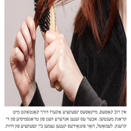
ad
אין רובֿ קאַסעס, מיקאָסעס ינפעקציע אַקערז דורך קאָנטאַקט מיט
קראַנק מענטשן. אבער עס זענען אנדערע וועגן פון טראַנסמיסיע פון די
קרענק. לעמאָשל, האָר פונגאָידעס קענען נעמען בייַ ינפעקציע פון חיות.