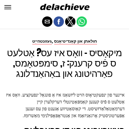
,
חולאתן און קאָנדיטיאָנס
געזונטהייַט
מיקאָסיס - וואָס איז עס? אַטלעט
ס פֿיס קרענק: ז, סימפּטאָמס,
פאַרהיטונג און באַהאַנדלונג
איינער פון ינפעקטיאָוס הויט ליזשאַנז איז אַ פונגאַל ינפעקציע. וואָס איז
אַטלעט ס פֿיס קענען קאַמפּאַטינטלי דערקלערן קיין
דערמאַטאַלאַדזשיסט. די קאַוסאַטיווע אַגענט פון עס זענען
אַפּערטוניסטיק אָרגאַניזאַמז און אַנטראָפּאָפילנימי מאַשרומז.