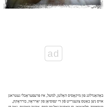
ad
באַהאַנדלונג פון מיקאָסיס האַלטן, למשל, איז פּרעפעראַבלי געטראגן
אויס ניצן באַטס צוגעגרייט פֿון די ינפוסיאָן פון יאַרראָוו, בורדאָקק,
ווערמוווד, פּלאַנטאַן. די וואַסער זאָל זיין הייס, אָבער וואַרעם. נאָך די