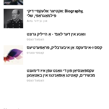
אַקטיאָר אַלעקסיי דיקי: Biography,
פילמאָגראַפי, שלי
Arts און ובידור
וואַנע אין דער לאַנד - אַ הייליק גרונט
האָמעלינעסס
קסס ז-אינדעקס: אַן איבערבליק, פּראָפּערטיעס
קאָמפּיוטערס
עקספּאַנסיאָן פון די וואַנט עפן איז דימענט
מכשירים, קאַטינג אָופּאַנינגז אין באַטאָנען
האָמעלינעסס