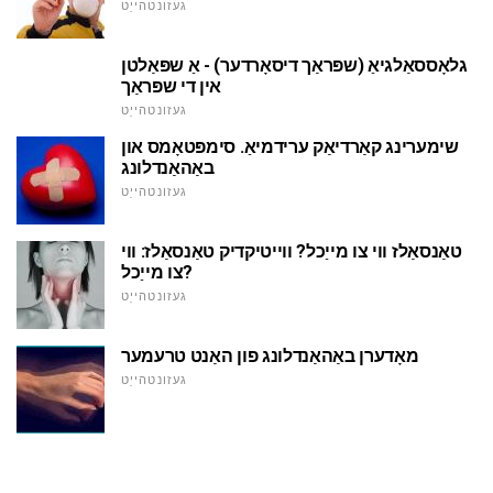
געזונטהייַט
גלאָססאַלגיאַ (שפּראַך דיסאָרדער) - אַ שפּאַלטן
אין די שפּראַך
געזונטהייַט
שימערינג קאַרדיאַק ערידמיאַ. סימפּטאָמס און
באַהאַנדלונג
געזונטהייַט
טאַנסאַלז ווי צו מייַכל? ווייטיקדיק טאַנסאַלז: ווי
צו מייַכל?
געזונטהייַט
מאָדערן באַהאַנדלונג פון האַנט טרעמער
געזונטהייַט