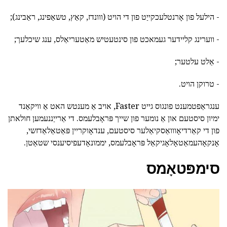
- הילעל פון אָרנטלעכקייַט פון די הויט (ווונדז, קאַץ, טשאַפינג, ראַבינג);
- ווערינג קליידער געמאכט פון סינטעטיש מאַטעריאַלס, ענג שיכלעך;
- אַלט עלטער;
- טרוקן הויט.
ענגראַפטמענט פונגוס גייט Faster, אויב אַ מענטש האט אַ וויקאַנד
ימיון סיסטעם און אַ נומער פון שייך פּראָבלעמס. די אַרייַננעמען חולאתן
פון די קאַרדיאָווואַסקיאַלער סיסטעם, ענדאָוקריין פּאַטאַלאַדזשי,
אָנקאָהעמאַטאָלאָגיקאַל פּראָבלעמס, יממונאָדעפיסיענסי שטאַטן.
סימפּטאָמס