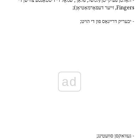
- האַלטן פֿעיִקייטן (למשל, פלאַך, שמאָל די דיסטאַנסע צווישן די
Fingers, זייער דעפאָרמאַטיאָן);
- יבעריק דריינאַס פון די הויט;
ad
- געוואקסן סוועטינג;