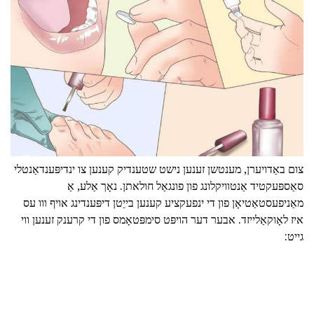
צום באַדויערן, מענטשן זענען נישט שטענדיק קענען צו ינדיפּענדאַנטלי
סאַספּעקטיד אַנטוויקלונג פון פונגאַל חולאתן. נאָך אַלע, אַ
מאַניפעסטאַטיאָן פון די ינפעקציע קענען בייַטן דיפּענדינג אויף ווו עס
איז לאָוקאַלייזד. אבער דער הויפּט סימפּטאָמס פון די קרענק זענען ווי
גייט: