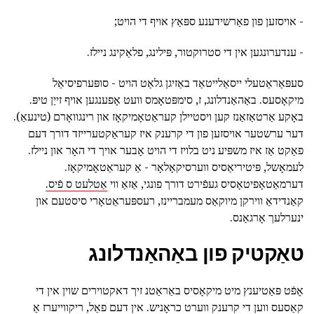
- אויסזען פון פאַרשידענע ספּאַץ אויף די הויט;
- ענדערונגען אין די סטרוקטור, פּילינג, פלאַקינג ניילז.
סעפּאַראַטעלי ייסאַלייטאַד באַזיגן גלאַט הויט - סופּערפיסיאַל
מיקאָסעס. באַהאַנדלונג, ז, סימפּטאָמס וועט אָפענגען אויף זייַן טיפּ.
באָקע אַרטאַזאַנז קען ויסטיילן קעראַטאָמיקאָז און רינגוואָרם (טינעאַ).
דער ערשטער אויסזען פון די קרענק איז קעראַקטערייזד דורך דעם
פאַקט אַז איז משפּיע ניט בלויז די הויט אָבער אויך די האָר און ניילז.
לעמאָשל, פּיטיריאַסיס ווערסיקאָלאָר - אַ קעראַטאָמיקאָז.
דערמאַטאָפיטאָסיס געפֿירט דורך פונגי, אַזאַ ווי
אַטלעט ס פֿיס.
קאַנדידאַ ווירקן מיוקאַס מעמבריינז, רעספּעראַטאָרי סיסטעם און
ינערלעך אָרגאַנס.
טאַקטיק פון באַהאַנדלונג
אָפֿט פּאַטיענץ מיט מיקאָסיס באַראַטנ זיך דאקטוירים שוין אין די
קאַסעס ווען די קרענק ווערט כראָניש. אין דעם פאַל, ריקווייערז אַ