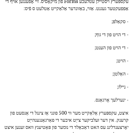
עקספּערץ ויסטיילן עטלעכע Forms פון מיקאָסיס. זיי אָפענגען אויף די
אַפפעקטעד געגנט. אַזוי, באַזונדער אַלאַקייט אַטלעט ס פֿיס:
- סקאַלפּ;
- די הויט פון די גוף;
- די הויט פון הענט;
- הויט;
- האַלטן;
- ניילז;
- ינערלעך אָרגאַנס.
איצט, עקספּערץ אַלאַקייט מער ווי 500 פונגי אַז צינגל די אַנסעט פון
קרענק. אין דער זעלביקער צייַט איבער די פאַרגאַנגענהייַט
יאָרצענדלינג עס האט דאַבאַלד די נומער פון פּאַטיענץ וואס זענען איצט