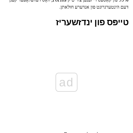
דעם הינטערגרונט פון אנדערע חולאתן.
טייפּס פון ינדזשעריז
ad