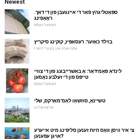
Newest
ספּאָטליגהץ פֿאַר די איינגעבן פון די דאַך.
ראָאָפינג
האָמעלינעסס
בוילד כאַזער: רעסאַפּיז, קוקינג סיקריץ
עסנוואַרג און בעוורידזשיז
לינדאַ פּאָמידאָר: אַ באַשרייַבונג פון די צוויי
טייפּס פון די זעלבע נאָמען
האָמעלינעסס
טשיינאַ, סוזשאָו לאַנדמאַרקס, שלי
טראַוואַלינג
צי איר וויסן וואָס חיות זענען סליפּינג מיט אייערע
אויגן עפענען?