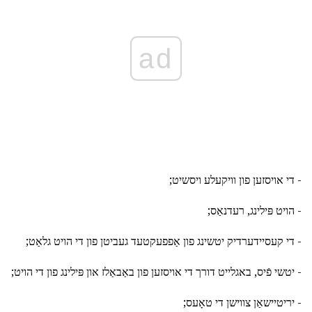
ad
- די אויסזען פון וויקעלע ויסשיט;
- הויט פּילינג, רעדנאַס;
- די קעסיידערדיק יטשינג פון אַפפעקטעד געביטן פון די הויט גלאַט;
- יטשי פֿיס, באגלייט דורך די אויסזען פון באַבאַלז און פּילינג פון די הויט;
- יריטיישאַן צווישן די טאָעס;