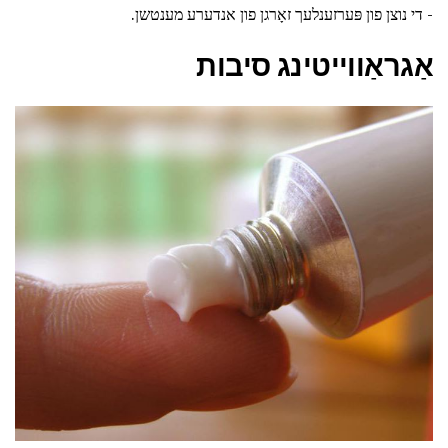
- די נוצן פון פּערזענלעך זאָרגן פון אנדערע מענטשן.
אַגראַווייטינג סיבות