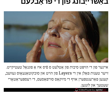
באַשרייַבונג פון די פּראָבלעם
איינער פון די הויפּט סיבות פון אַטלעט ס פֿיס איז אַ פונגאַל טעטיקייט.
זייער טענות פאַלן אין די Layers פון הויט און סובקוטאַנעאָוס געוועב,
קענען פאַרענטפערן אויף די מיוקאַס סורפאַסעס, די רעספּעראַטאָרי
שעטעך און לונגען.