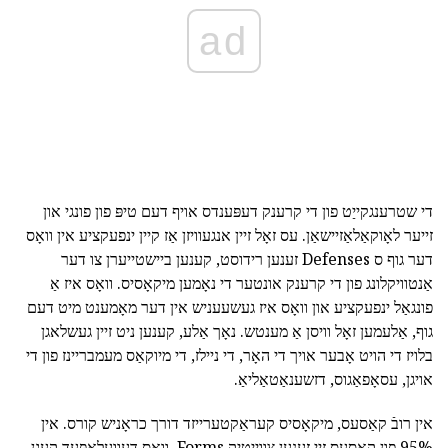
ad
די שטרענגקייַט פון די קרענק דעפּענדס אויף דעם טיפּ פון פונגי און
זייער לאָוקאַלאַזיישאַן. עס זאָל זיין אנגעוויזן אַז קיין ינפעקציע אין וואָס
דער גוף ס Defenses זענען רידוסט, קענען ביישטייערן צו דער
אַנטוויקלונג פון די קרענק אונטער די נאָמען מיקאָסיס. וואָס איז אַ
פונגאַל ינפעקציע און וואָס איז געשעעניש אין דער מאָמענט מיט דעם
גוף, אַלעמען זאָל וויסן אַ מענטש. נאָך אַלע, קענען ניט זיין געשלאגן
בלויז די הויט אָבער אויך די האָר, די ניילז, די מיוקאַס מעמבריינז פון די
אויגן, עסאָפאַגוס, דזשענאַטאַליאַ.
אין רובֿ קאַסעס, מיקאָסיס קעראַקטערייזד דורך כראָניש קורס. אין
95% פון קאַסעס זיי זענען צווייטיק Forms, וואָס דעוועלאָפּעד קעגן