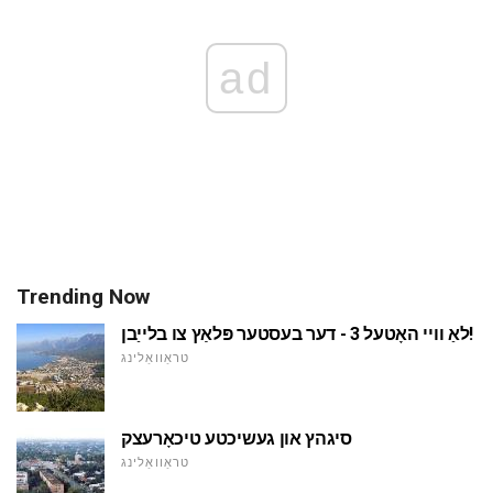
ad
Trending Now
לאַ וויי האָטעל 3 - דער בעסטער פּלאַץ צו בלייַבן!
טראַוואַלינג
סיגהץ און געשיכטע טיכאָרעצק
טראַוואַלינג