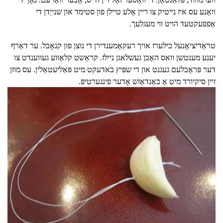
וואַנע עס איז נייטיק צו ריין אַלע טיילן פון סטימד און שנייַדן די
אַפפעקטעד הויט ווי מעגלעך.
טראַדיציאָנעל כילערז אויך רעקאָמענדירן די נוצן פון קנאָבל. ער דאַרף
יענע מענטשן וואס האָבן געשלאגן ניילז. קראַשט קלאָווע געווענדט צו
דער פּראָבלעם געגנט און די שפּיץ באדעקט מיט פּאַליעטאַלין. עס מוזן
זיין סיקיורד מיט אַ באַנדאַזש אָדער פינגערטיפּ.