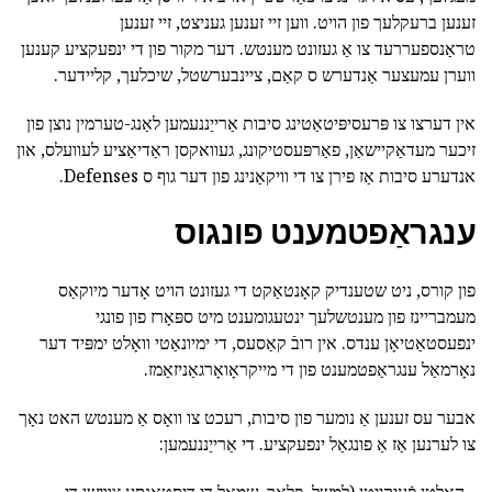
זענען ברעקלעך פון הויט. ווען זיי זענען געניצט, זיי זענען
טראַנספעררעד צו אַ געזונט מענטש. דער מקור פון די ינפעקציע קענען
ווערן עמעצער אַנדערש ס קאַם, ציינבערשטל, שיכלעך, קליידער.
אין דערצו צו פּרעסיפּיטאַטינג סיבות אַרייַננעמען לאַנג-טערמין נוצן פון
זיכער מעדאַקיישאַן, פאַרפּעסטיקונג, געוואקסן ראַדיאַציע לעוועלס, און
אנדערע סיבות אַז פירן צו די וויקאַנינג פון דער גוף ס Defenses.
ענגראַפטמענט פונגוס
פון קורס, ניט שטענדיק קאָנטאַקט די געזונט הויט אָדער מיוקאַס
מעמבריינז פון מענטשלעך ינטעגומענט מיט ספּאָרז פון פונגי
ינפעסטאַטיאָן ענדס. אין רובֿ קאַסעס, די ימיונאַטי וואָלט ימפּיד דער
נאָרמאַל ענגראַפטמענט פון די מייקראָואָרגאַניזאַמז.
אבער עס זענען אַ נומער פון סיבות, רעכט צו וואָס אַ מענטש האט נאָך
צו לערנען אַז אַ פונגאַל ינפעקציע. די אַרייַננעמען: