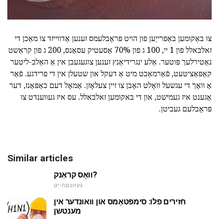
צו באַקומען באַפרייַען פון הויט פּראָבלעמס זענען אַדווייזד צו מאַכן די
זאלבאלל פון 1 יי, 100 ג פון 70% אַסעטיק עסאַנס, 200 ג פון קראַשט
נאַטירלעך פּוטער. אַלע ינגרידיאַנץ זענען צוגעגעבן אין אַ האַלב-ליטער
קאַפּאַציטעט, פֿאַרמאַכט מיט אַ דעקל און שטעלן אין די פרידגע. פֿאַר
אַ וואָך די עגשעל וואָלט האָבן צו זיין צעלאָזן. אַמאָל דעם כאַפּאַנז, דער
אַגענט איז געמישט, און די באקומען זאלבאלל. עס איז געווענדט צו
פּראָבלעם געביטן.
Similar articles
וואָס קראַנק?
געזונטהייַט
חזירים פלו: סימפּטאָמס און וואונדער אין
מענטשן