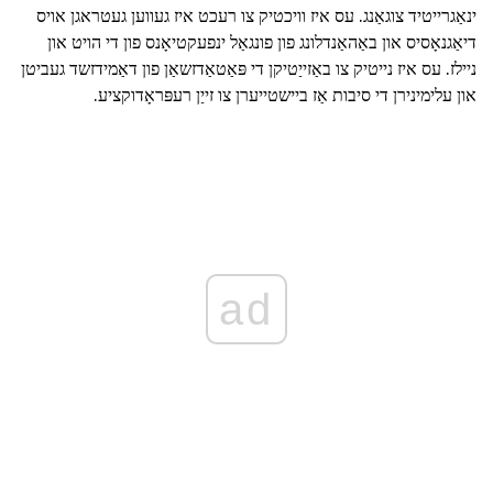
ינאַגרייטיד צוגאַנג. עס איז וויכטיק צו רעכט איז געווען געטראגן אויס
דיאַגנאָסיס און באַהאַנדלונג פון פונגאַל ינפעקטיאָנס פון די הויט און
ניילז. עס איז נייטיק צו באַזייַטיקן די פּאַטאַדזשאַן פון דאַמידזשד געביטן
און עלימינירן די סיבות אַז ביישטייערן צו זייַן רעפּראָדוקציע.
ad