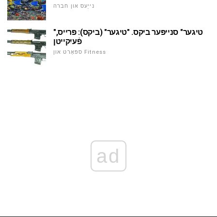
נייַעס און חברה
"טיגער" סנייפּער ביקס. "טיגער" (ביקס): פּרייס,
פֿעיִקייטן
ספּאָרט און Fitness
ad