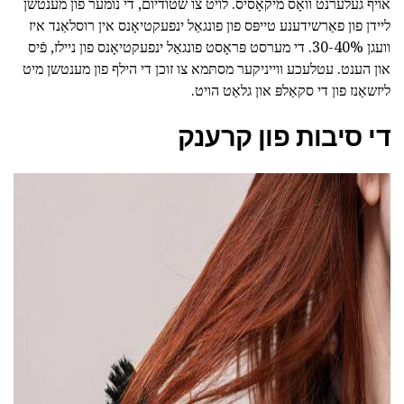
אויף געלערנט וואָס מיקאָסיס. לויט צו שטודיום, די נומער פון מענטשן
ליידן פון פאַרשידענע טייפּס פון פונגאַל ינפעקטיאָנס אין רוסלאַנד איז
וועגן 30-40%. די מערסט פּראָסט פונגאַל ינפעקטיאָנס פון ניילז, פֿיס
און הענט. עטלעכע ווייניקער מסתּמא צו זוכן די הילף פון מענטשן מיט
ליזשאַנז פון די סקאַלפּ און גלאַט הויט.
די סיבות פון קרענק