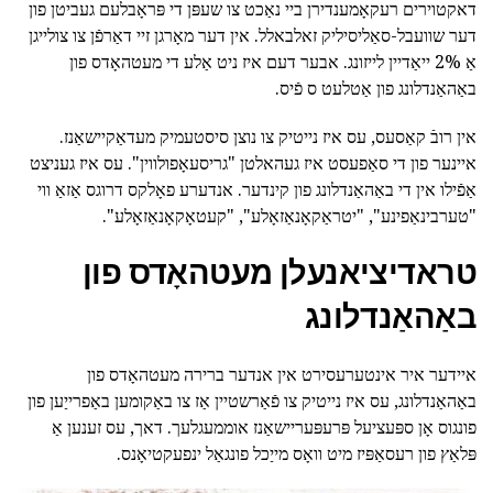
דאקטוירים רעקאָמענדירן ביי נאַכט צו שעפּן די פּראָבלעם געביטן פון
דער שוועבל-סאַליסיליק זאלבאלל. אין דער מאָרגן זיי דאַרפֿן צו צולייגן
אַ 2% ייאַדיין לייזונג. אבער דעם איז ניט אַלע די מעטהאָדס פון
באַהאַנדלונג פון אַטלעט ס פֿיס.
אין רובֿ קאַסעס, עס איז נייטיק צו נוצן סיסטעמיק מעדאַקיישאַנז.
איינער פון די סאַפעסט איז געהאלטן "גריסעאָפולווין". עס איז געניצט
אַפֿילו אין די באַהאַנדלונג פון קינדער. אנדערע פאָלקס דרוגס אַזאַ ווי
"טערבינאַפינע", "יטראַקאָנאַזאָלע", "קעטאָקאָנאַזאָלע".
טראדיציאנעלן מעטהאָדס פון
באַהאַנדלונג
איידער איר אינטערעסירט אין אנדער ברירה מעטהאָדס פון
באַהאַנדלונג, עס איז נייטיק צו פֿאַרשטיין אַז צו באַקומען באַפרייַען פון
פונגוס אָן ספּעציעל פּרעפּעריישאַנז אוממעגלעך. דאך, עס זענען אַ
פּלאַץ פון רעסאַפּיז מיט וואָס מייַכל פונגאַל ינפעקטיאָנס.