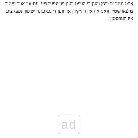
אָפֿט גענוג צו וויסן וועגן די הויפּט וועגן פון ינפעקציע. עס איז אויך נייטיק
צו פֿאַרשטיין וואס איז אין ריזיקירן און ווען די געלעגנהייַט פון ינפעקציע
איז העכסטן.
ad