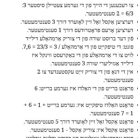
צו רעכענען די הייך פון די גערמע צעטיילן סיסטער 3:
6/3 = 2 סענטימעטער.
דערציען אַקסל זאָל זיין לאָוערד דורך 3 סענטימעטער.
דערציען אָרעם פּראָטרודעס דורך 1 סענטימעטער.
פֿון דער ברוסט שורה פון די צוריק אַרמהאָלע דילייד
פונט: די טיפקייַט פון די אַרמהאָלע / 3 = 23/3 = 7,6.
לויט צו די אַרמהאָלע פון די באַקרעסט ווינקל איז
דילייד אַגזיליערי שורה 3 סענטימעטער.
אין די דנאָ פון די צוריק זייַט עקסטענדעד צו 2
סענטימעטער.
פראָנט ברייט פון די האַלדז איז גערמע ברייט: 6
סענטימעטער.
פראָנט האַלדז טיפקייַט איז: גערמע ברייט + 1 = 6 +
1 = 7 סענטימעטער.
פראָנט אַקסל זאָל זיין לאָוערד דורך 5 סענטימעטער.
פראָנט אַקסל איז: צוריק אַקסל - 1 סענטימעטער.
דורך אַרמהאָלע שעלוועס פון ברוסט ופּלינק אָפּלייגן