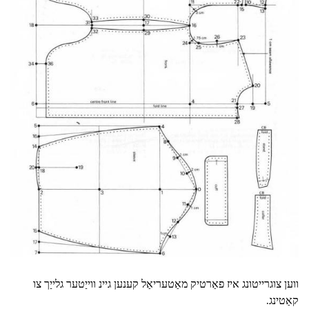
ווען צוגרייטונג איז פאַרטיק מאַטעריאַל קענען גיינ ווייַטער גלייַך צו
קאַטינג.