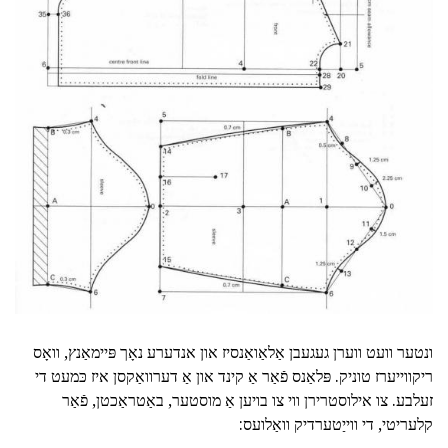
ונטער וועט ווערן געגעבן אַלאַואַנסיז און אנדערע נאָך פּיימאַנץ, וואָס
ריקווייערז טוניק. פּלאַנס פֿאַר אַ קינד און אַ דערוואַקסן איז כּמעט די
זעלבע. צו אילוסטרירן ווי צו בויען אַ מוסטער, באַטראַכטן, פֿאַר
קלעריטי, די ווייַטערדיק וואַלועס: