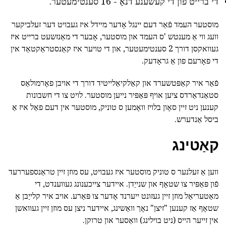
די ברייט פון די קעשענע דנאָ - 16 סענטימעטער.
מוסטער העמד פֿאַר דעם יינגל אָדער מיידל איז געבויט דער זעלביקער
וועג ווי אַ מענטש 'ס העמד און מוסטער, אָבער די מאַנזשעט ברייט איז
געוואקסן דורך 2 סענטימעטער, און די טויער איז קאַנסטראַקטאַד אין
די פאָרעם פון אַ גראָדעק.
פֿאַר איר קאַפּטשערד און קאַלקיאַלייטיד דורך די אויבן פאָרמולאַס
סטאַנדאַרדס ציען אויף פּאַפּיר נייען מוסטער. לויט צו די חשבונות
קענען ניט זיין סאָון בלויז וואָמען ס טוניק, מוסטער אין דעם פאַל איז אַ
ביסל אַנדערש.
קאַטינג
ווען אַ זעלנער ס טוניק מוסטער איז געבויט, עס מוזן זיין טראַנספעררעד
פֿון פּאַפּיר צו שטאָף און שנייַדן. איידער צייכענונג געווענדט, די
מאַטעריאַל מוזן זיין געזונט ייערנד אָדער צו פּאַרע. אויב איר קלייַבן אַ
שטאָף אַז קענען "זיצן" נאָך וואַשינג, איידער ניצן עס מוזן זיין געוואשן
אין זייער הייס (ניט בוילינג) וואַסער און טרוקן.