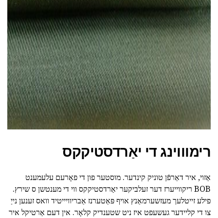
רימוווינג די יאַרדסטיקקס
אַזוי, איר דאַרפֿן טוניק קינדער. מוסטער פון די פאָרעם עלעמענט
BOB ריקווייערז דער זעלביקער יאַרדסטיקקס ווי די מענטשן ס שירץ.
פילע זייטלעך מעזשערמאַנץ אויף פּאַטערנז אַבריוויייטיד וואס זענען נייַ
צו די קליידער געשעפט איז ניט שטענדיק קלאָר. אין דעם אַרטיקל איר