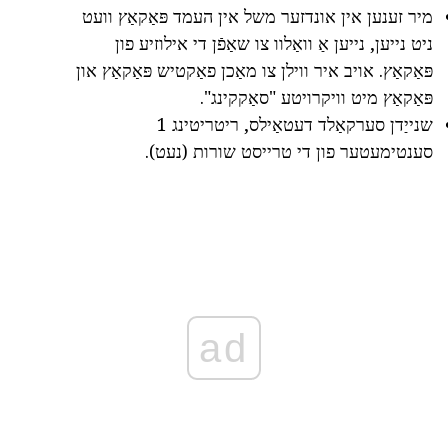
מיר זענען אין אונדזער משל אין העמד פּאַקאַץ וועט
ניט נייען, נייען אַ וואַלוו צו שאַפֿן די אילוזיע פון
פּאַקאַץ. אויב איר ווילן צו מאַכן פאַקטיש פּאַקאַץ און
פּאַקאַץ מיט וויקרויטע "סאַקקינג".
שנייַדן סערקאַלד דעטאַילס, ריטריטינג 1
סענטימעטער פון די טרייסט שורות (נעט).
ad