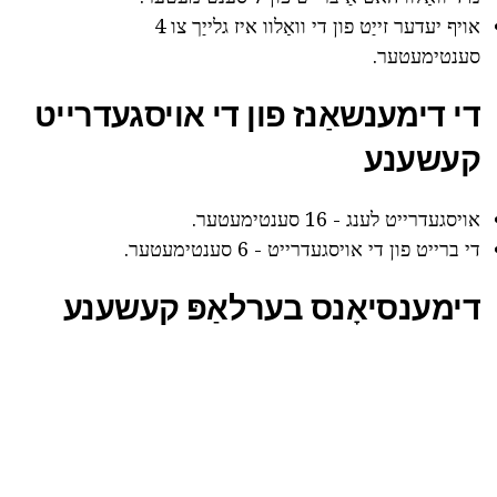
אויף יעדער זייַט פון די וואַלוו איז גלייַך צו 4
סענטימעטער.
די דימענשאַנז פון די אויסגעדרייט
קעשענע
אויסגעדרייט לענג - 16 סענטימעטער.
די ברייט פון די אויסגעדרייט - 6 סענטימעטער.
דימענסיאָנס בערלאַפּ קעשענע