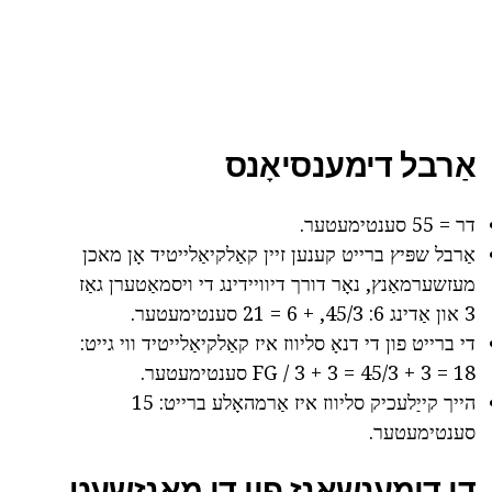
אַרבל דימענסיאָנס
דר = 55 סענטימעטער.
אַרבל שפּיץ ברייט קענען זיין קאַלקיאַלייטיד אָן מאכן
מעזשערמאַנץ, נאָר דורך דיוויידינג די ויסמאַטערן גאַז
3 און אַדינג 6: 45/3, + 6 = 21 סענטימעטער.
די ברייט פון די דנאָ סליווז איז קאַלקיאַלייטיד ווי גייט:
FG / 3 + 3 = 45/3 + 3 = 18 סענטימעטער.
הייך קייַלעכיק סליווז איז אַרמהאָלע ברייט: 15
סענטימעטער.
די דימענשאַנז פון די מאַנזשעט