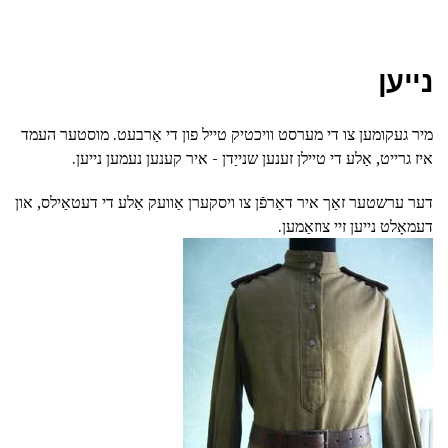
נייען
מיר געקומען צו די מערסט וויכטיק טייל פון די אַרבעט. מוסטער העמד
איז גרייט, אַלע די טיילן זענען שנייַדן - איר קענען נעמען נייען.
דער ערשטער זאַך איר דאַרפֿן צו ויסקערן אַוועק אַלע די דעטאַילס, און
דעמאָלט נייען זיי צוזאַמען.