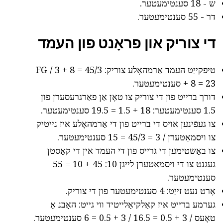
ש - 18 סענטימעטער.
דר - 55 סענטימעטער.
די צוריק און פראָנט פון העמד
טיפקייַט העמד אַרמהאָלע צוריק: FG / 3 + 8 = 45/3
+ 8 = 23 סענטימעטער.
דורך ברייט פון די צוריק צו טאָן אַן פאַרגרעסערן פון
1.5 סענטימעטער: 18 + 1.5 = 19.5 סענטימעטער.
צו געפֿינען אויס די ברייט פון די אַרמהאָלע איז נייטיק
צו ויסמאַטערן / 3 = 45/3 = 15 סענטימעטער.
צו באַשטימען די גרייס פון די העמד אין די קאַסטן
געגנט צו די ויסמאַטערן לייגן 10: 45 + 10 = 55
סענטימעטער.
אָרט נעט זייַט: 4 סענטימעטער פון די צוריק.
גערמע ברייט איז קאַלקיאַלייטיד ווי גייט: האָבנ אַ
טאָעס / 3 + 0.5 = 16.5 / 3 + 0.5 = 6 סענטימעטער.