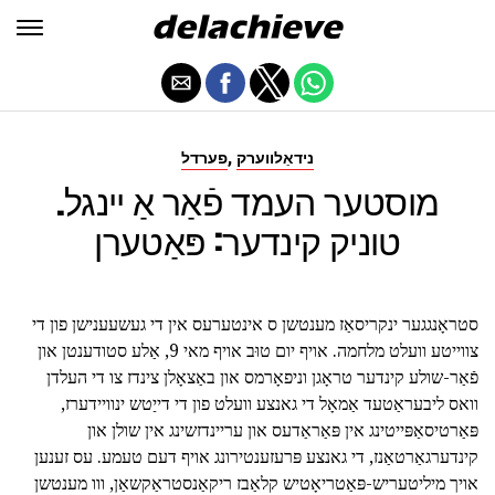
,
נידאַלווערק
פערדל
מוסטער העמד פֿאַר אַ יינגל.
טוניק קינדער: פּאַטערן
סטראָנגגער ינקריסאַז מענטשן ס אינטערעס אין די געשעענישן פון די
צווייטע וועלט מלחמה. אויף יום טוּב אויף מאי 9, אַלע סטודענטן און
פֿאַר-שולע קינדער טראָגן וניפאָרמס און באַצאָלן צינדז צו די העלדן
וואס ליבעראַטעד אַמאָל די גאנצע וועלט פון די דייַטש ינוויידערז,
פּאַרטיסאַפּייטינג אין פּאַראַדעס און עריינדזשינג אין שולן און
קינדערגאַרטאַנז, די גאנצע פּרעזענטירונג אויף דעם טעמע. עס זענען
אויך מיליטעריש-פּאַטריאָטיש קלאַבז ריקאַנסטראַקשאַן, ווו מענטשן