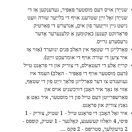
שנייַדן אויס דעם מוסטער פּאַפּיר, געדענקען אַז די
שנייַדן זאָל זייַן שטרענג אויף די בלייַער שורה וועט
נישט גיין ווייַטער פון אים, אַנדערש די פאַרטיק
פּראָדוקט קענען באַקומען אַ קלענערער אָדער
גרעסערע גרייס.
פאַרלייגן די שטאָף אין האַלב פּנים ינווערד (אַזוי אַז
איר ציען די שורה אויף די אומרעכט זייַט).
קרייַז אַלע די דעטאַילס, די צוריק און די פראָנט טייל
(דעם מוסטער אויף די פּאַפּיר - האַלב) העמד איז
געווענדט צו דער פאַרלייגן פלאַך זייַט פון די שטאָף,
אַזוי אַז נאָך איר האָבן דורכשניט אויס און
פאַרשפּרייטן דעם טייל פון די מוסטער, איר גאַט אַ
גאַנץ צוריק און פראָנט.
איר זאָל האָבן: די פראָנט טייל - 1 שטיק, צוריק - 1
פּיסי, 4 וואַלוו קעשענע, קאָלנער - 1 שטיק, קופפס -
2 ברעקלעך, סטריפּס - 2 פּקס .....