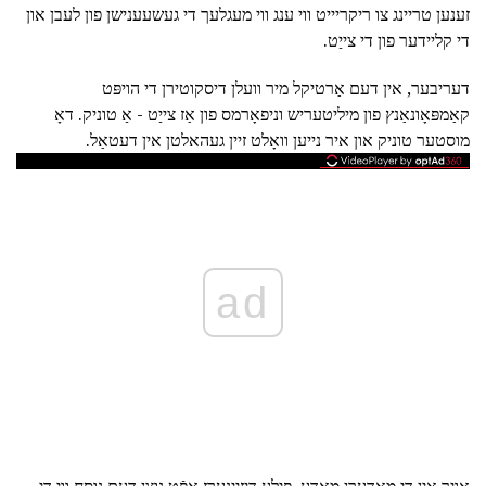
זענען טריינג צו ריקריייט ווי ענג ווי מעגלעך די געשעענישן פון לעבן און
די קליידער פון די צייַט.
דעריבער, אין דעם אַרטיקל מיר וועלן דיסקוטירן די הויפּט
קאַמפּאָונאַנץ פון מיליטעריש וניפאָרמס פון אַז צייַט - אַ טוניק. דאָ
מוסטער טוניק און איר נייען וואָלט זיין געהאלטן אין דעטאַל.
ad