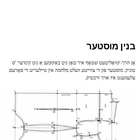
בנין מוסטער
אָן הויך-קוואַליטעט שטאָף איר טאָן ניט באַקומען אַ גוט קינדער 'ס
טוניק. מוסטער פון די צווייטע וועלט מלחמה אין טיילערינג די פאָרעם
עלעמענט איז אויך וויכטיק.