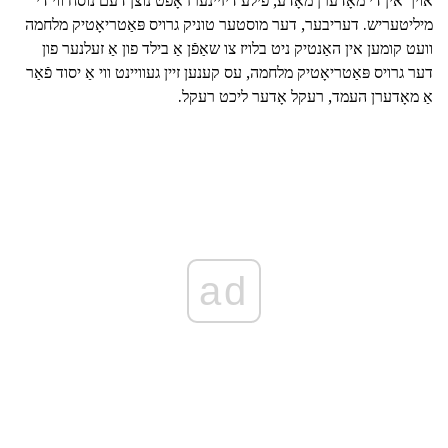
אויך אין די מאָדערן מאָדע, פילע דיזיינערז אָפֿט נוצן דעם נוסח ווי די
מיליטעריש. דעריבער, דער מוסטער טוניק גרויס פּאַטריאָטיק מלחמה
וועט קומען אין האַנטיק ניט בלויז צו שאַפֿן אַ בילד פון אַ זעלנער פון
דער גרויס פּאַטריאָטיק מלחמה, עס קענען זיין געוויינט ווי אַ יסוד פֿאַר
אַ מאָדערן העמד, רעקל אָדער ליכט רעקל.
ad