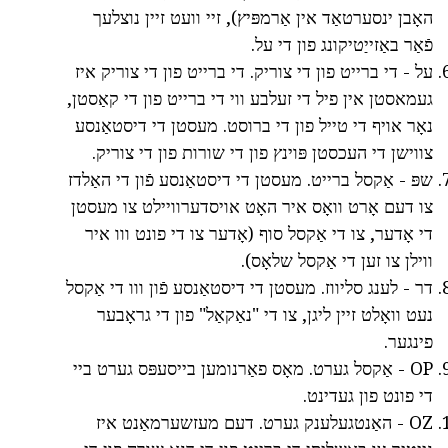
האָבן ינסערטאַד אין אַרמפּיץ), זיי וועט זיין נוצלעך
פֿאַר באַזייַטיקונג פון די על.
על - די ברייט פון די צוריק. די ברייט פון די צוריק איז
געמאסטן אין פיל די זעלבע ווי די ברייט פון די קאַסטן,
נאָר אויף די טייל פון די ברוסט. מעסטן די דיסטאַנסע
צווישן די העכסטן פּוינץ פון די שורות פון די צוריק.
שפּ - אַקסל ברייט. מעסטן די דיסטאַנסע פֿון די האַלדז
צו דעם אָרט וואָס איר האָט אויסדערוויילט צו מעסטן
די אָדער, צו די אַקסל סוף (אָדער צו די פונט ווו איר
ווילן צו זען די אַקסל שלאָס).
דר - לענג סליווז. מעסטן די דיסטאַנסע פֿון ווו די אַקסל
נעט וואָלט זיין ליגן, צו די "נאַקאַל" פון די גראָבער
פינגער.
OP - אַקסל גערט. מאָס פאַרנומען בייסעפּס גערט ביי
די פונט פון געדינט.
OZ - האַנטגעלענק גערט. דעם מעזשערמאַנט איז