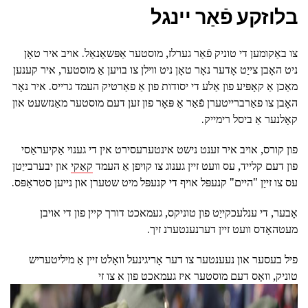
בלוזקע פֿאַר יינגל
צו באַקומען די טוניק פֿאַר גערלז, מוסטער אַפּשאַנאַל. אויב איר טאָן
ניט האָבן צייַט אָדער נאָר טאָן ניט ווילן צו בויען אַ מוסטער, איר קענען
מאַכן אַ קאָפּיע פון אַלע די יסודות פון אַ פאַרטיק העמד גרייס. איר נאָר
האָבן צו פאַרברייטערן פֿאַר אַ פּאָר פון זען דעם מוסטער מאַנזשעט און
קאָלנער אַ ביסל רימייק.
פון קורס, אויב איר זענט נישט אינטערעסירט אין די גענוי אַקיעראַסי
פון דעם קלייד, עס וועט זיין גענוג צו קויפן אַ העמד
קאַקי
און יבערבייַטן
עס צו זייַן "היים" קנעפּל אויף די קנעפּל מיט שטערן און נייען סטראַפּס.
אָבער, די ענלעכקייַט פון טוניקס, געמאכט דורך קיין פון די אויבן
מעטהאָדס וועט זיין דערנענטערנ זיך.
פיל בעסער און נעענטער צו דער אָריגינעל וואָלט זיין אַ מיליטעריש
טוניק, וואָס דעם מוסטער איז געמאכט פון א צו זי