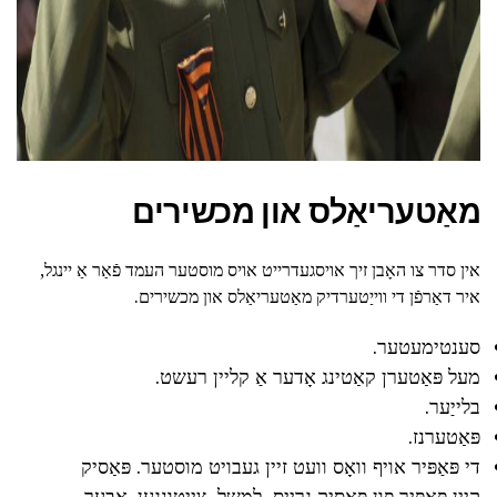
מאַטעריאַלס און מכשירים
אין סדר צו האָבן זיך אויסגעדרייט אויס מוסטער העמד פֿאַר אַ יינגל,
איר דאַרפֿן די ווייַטערדיק מאַטעריאַלס און מכשירים.
סענטימעטער.
מעל פּאַטערן קאַטינג אָדער אַ קליין רעשט.
בלייַער.
פּאַטערנז.
די פּאַפּיר אויף וואָס וועט זיין געבויט מוסטער. פּאַסיק
קיין פּאַפּיר פון פּאַסיק גרייס, למשל, צייטונגען. אָבער,