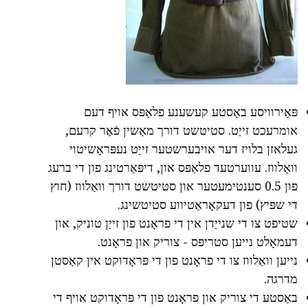
פּאַירוויסע באַסטע קעשענע פלאַפּס אויף דעם
אומרעכט זייַט. סטיטשט דורך מאַשין פֿאַר קרעם,
געלאזן בלויז דער אויבערשטער זייַט נעפּראָשיטוי
וואַלווז. עווערטעד פלאַפּס און, דיפּאַרטינג פון די ברעג
פון 0.5 סענטימעטער און סטיטשט דורך וואַלווז (חוץ
די שפּיץ) פון דעקאָראַטיווע סטיטשינג.
שטיפט צו די שנייַדן אין די פראָנט פון זייַן טוניק, און
דעמאָלט נייען סטריפּס - צוריק און פראָנט.
נייען וואַלווז צו די פראָנט פון די פּראָדוקט אין קאַסטן
מדרגה.
באַסטע די צוריק און פראָנט פון די פּראָדוקט אויף די