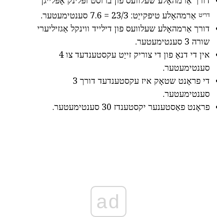
אַרמהאָלע טיפקייַט: 23/3 = 7.6 סענטימעטער.
דריט
דורך אַרמהאָלע שעלוועס פון דילייד ווינקל אַגזיליערי
שורה 3 סענטימעטער.
אין די דנאָ פון די צוריק זייַט עקסטענדעד צו 4
סענטימעטער.
די פראָנט שטאָק איז עקסטענדעד דורך 3
סענטימעטער.
פראָנט פאַסטענער יקסטענדז 30 סענטימעטער.
ad