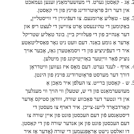
אַג - קאַסטן גערט. די מעזשערמאַנץ זענען געמאכט
אין דער רובֿ פּראָוטרודינג פּוינץ פון די קאַסטן.
אָט - טאַליע אַרומנעם. צו דעפֿינירן די ווייסטליין,
באַקומען די טהיננעסט אָרט צווישן די לעצט ריפּ און
דער אָנהייב פון די פּעלוויק ביין. בונד טאַליע שטריקל
אָדער אַ גומע באַנד. דעם וועט ניט נאָר פאַסיליטאַטע
איר די דעפֿיניציע פון די ויסמאַטערן גאַז, אָבער אויך
נוציק פֿאַר ווייַטער באַזייַטיקונג פון מיטלען.
אויף - לענד גערט. דעם מאָס איז געווען וויטדראָן
דורך דער מערסט פּראָוטרודינג פּוינץ פון הינטן.
ש - קאַסטן ברייט. צו העלפֿן איר מאַכן אַ
מעזשערמאַנט פון די ש, שטעלן ווי הויך ווי מעגלעך
אין די ונטער דער פּאַכווע שורה, ווודאַן סטיקס אָדער
קאַרדבאָרד לייענ-צייכן. איר דארף צו מעסטן די
דיסטאַנסע פֿון דעם העכסטן פונט פון איין שורה צו
דעם העכסטן פונט פון אן אנדער שורה פון די קאַסטן.
דו זאלסט נישט אַראָפּנעמען די שורה (אָדער אַז איר