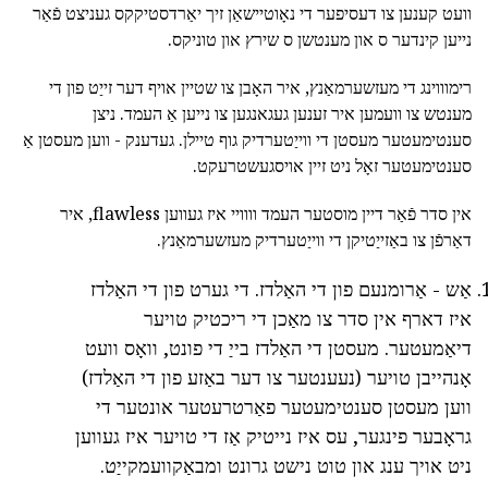
וועט קענען צו דעסיפער די נאָוטיישאַן זיך יאַרדסטיקקס געניצט פֿאַר
נייען קינדער ס און מענטשן ס שירץ און טוניקס.
רימוווינג די מעזשערמאַנץ, איר האָבן צו שטיין אויף דער זייַט פון די
מענטש צו וועמען איר זענען געגאנגען צו נייען אַ העמד. ניצן
סענטימעטער מעסטן די ווייַטערדיק גוף טיילן. געדענק - ווען מעסטן אַ
סענטימעטער זאָל ניט זיין אויסגעשטרעקט.
אין סדר פֿאַר דיין מוסטער העמד וווויי איז געווען flawless, איר
דאַרפֿן צו באַזייַטיקן די ווייַטערדיק מעזשערמאַנץ.
אַש - אַרומנעם פון די האַלדז. די גערט פון די האַלדז
איז דארף אין סדר צו מאַכן די ריכטיק טויער
דיאַמעטער. מעסטן די האַלדז בייַ די פונט, וואָס וועט
אָנהייבן טויער (נעענטער צו דער באַזע פון די האַלדז)
ווען מעסטן סענטימעטער פאַרטרעטער אונטער די
גראָבער פינגער, עס איז נייטיק אַז די טויער איז געווען
ניט אויך ענג און טוט נישט גרונט ומבאַקוועמקייַט.