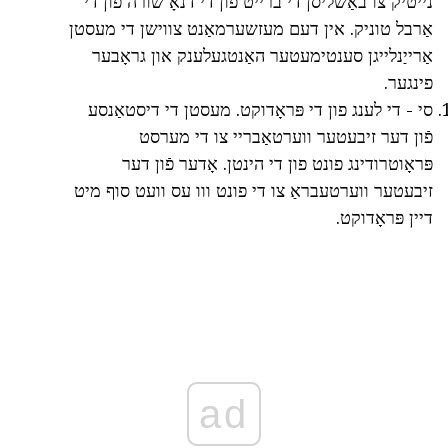
נייטיק צו באַשליסן די ברייט פון די דנאָ שורה פון די
אַרבל טוניק. אין דעם מעזשערמאַנט צווישן די מעסטן
אַרייַנלייגן סענטימעטער האַנטגעלענק און גראָבער
פינגער.
סי - די לענג פון די פּראָדוקט. מעסטן די דיסטאַנסע
פֿון דער זיבעטער ווערטאַבריי צו די מערסט
פּראָוטרודינג פונט פון די הינטן. אָדער פֿון דער
זיבעטער ווערטעבראַ צו די פונט ווו עס וועט סוף מיט
דיין פּראָדוקט.
ad