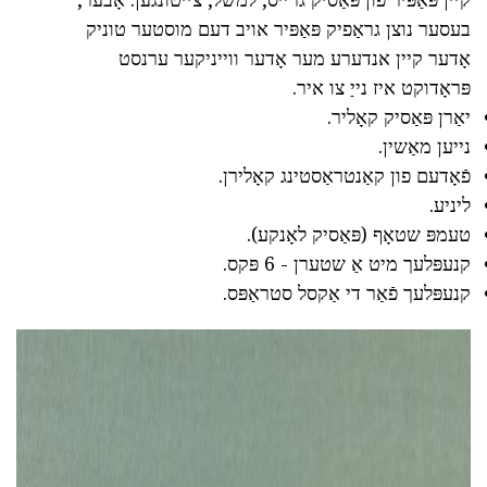
בעסער נוצן גראַפיק פּאַפּיר אויב דעם מוסטער טוניק
אָדער קיין אנדערע מער אָדער ווייניקער ערנסט
פּראָדוקט איז נייַ צו איר.
יאַרן פּאַסיק קאָליר.
נייען מאַשין.
פֿאָדעם פון קאַנטראַסטינג קאָלירן.
ליניע.
טעמפּ שטאָף (פּאַסיק לאָנקע).
קנעפּלעך מיט אַ שטערן - 6 פּקס.
קנעפּלעך פֿאַר די אַקסל סטראַפּס.