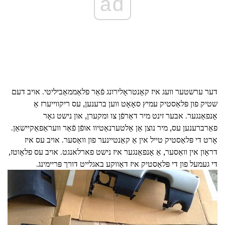
ad
דער ערשטער וועג איז קאָנטראָלירונג פֿאַר פלאַממאַביליטי. אויב דעם
שטיק פון פּלאַסטיק עמיץ סאָאָט ווען ברענען, עס ריקווייערז אַ
אָנפאַנגער. אבער זינט מיר דאַרפֿן צו ומקערן, און נישט גאָר
פאַרברענען עס, מיר נוצן אַן אָלטערנאַטיוו אופֿן פֿאַר וועראַפאַקיישאַן.
אָרט די פּלאַסטיק טייל אין אַ קאַנטיינער פון וואַסער. אויב עס איז
דראָון אין וואַסער, אַ אָנפאַנגער איז נישט פארלאנגט. אויב עס פלאָוטז,
די געמעל פון די פּלאַסטיק איז דאַווקע באגלייט דורך פּריימינג.