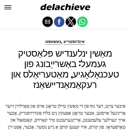
,
אינדוסטריע
געשעפט
מאַשין ינלענדיש פּלאַסטיק
געמעל: באַשרייַבונג פון
טעכנאָלאָגיע, מאַטעריאַלס און
רעקאַמאַנדיישאַנז
איבער צייַט, דער גוף פון די מאַשין טיילן טראָגן אויס און פאַרלירן זייער
אָריגינעל אויסזען. אבער טראָגן אַפעקץ ניט בלויז פונדרויסנדיק, אָבער
אויך ינערלעך עלעמענטן, אַרייַנגערעכנט טיר קאַרדס, קאַנסאָול און
טאָרפּעדאָו. פון קורס, איר קענען קויפן אַ נייע נומער. אָבער, אָפט זייַן