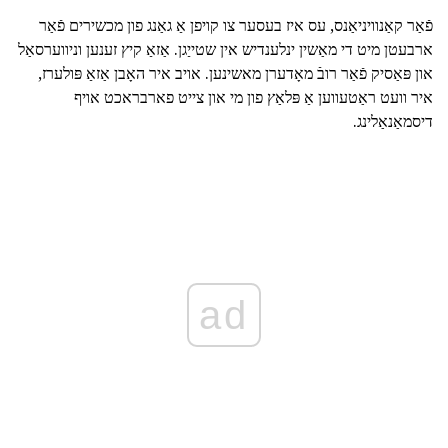
פֿאַר קאַנוויניאַנס, עס איז בעסער צו קויפן אַ גאַנג פון מכשירים פֿאַר
ארבעטן מיט די מאַשין ינלענדיש אין שטייַגן. אַזאַ קיץ זענען וניווערסאַל
און פּאַסיק פֿאַר רובֿ מאָדערן מאשינען. אויב איר האָבן אַזאַ פּולערז,
איר וועט ראַטעווען אַ פּלאַץ פון מי און צייט פארבראכט אויף
דיסמאַנאַלינג.
ad