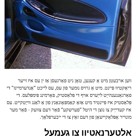
ווען ארבעטן מיט אַ קענען, טאָן ניט פאַרגעסן אַז ין עס איז זייער
ריאַקטיוו פּיינט. מיט אַ גרויס נומער פון עס, עס לייכט "אַנדערמיינז" די
פאַרגאַנגענהייַט לייַערס אויף די פּלאַסטיק, פאָרמינג פּימפּלעס. די
פּלאַסטיק איז פּיינטיד מיט אַזאַ קאַמפּאָונאַנץ פון אַ לאַנג ווייַטקייט. עס
איז קעדייַיק צו נוצן די היטל "פערשקע" פֿאַר דעם צוועק - פֿאַר מער
מונדיר אַפּלאַקיישאַן פון דעם זאַץ צו די ייבערפלאַך.
אַלטערנאַטיוו צו געמעל