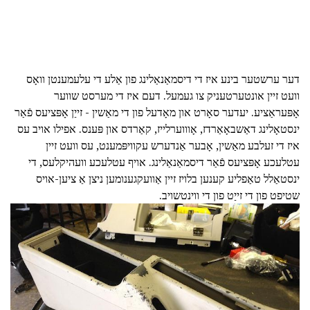
דער ערשטער בינע איז די דיסמאַנאַלינג פון אַלע די עלעמענטן וואָס
וועט זיין אונטערטעניק צו געמעל. דעם איז די מערסט שווער
אָפּעראַציע. יעדער סאָרט און מאָדעל פון די מאַשין - זייַן אָפּציעס פֿאַר
ינסטאָלינג דאַשבאָאַרדז, אָוווערלייז, קאַרדס און פּענס. אפילו אויב עס
איז די זעלבע מאַשין, אָבער אַנדערש עקוויפּמענט, עס וועט זיין
עטלעכע אָפּציעס פֿאַר דיסמאַנאַלינג. אויף עטלעכע וועהיקלעס, די
ינסטאַלל טאַפליע קענען בלויז זיין אַוועקגענומען ניצן אַ ציען-אויס
שטיפט פון די זייַט פון די ווינטשויב.