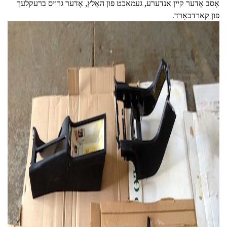
אָסב אָדער קיין אנדערע, געמאכט פון האָלץ, אָדער גרויס ברעקלעך
פון קאַרדבאָרד.