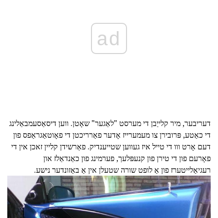
ad
דעריבער, מיר קלייַבן די מערסט "לאַגער" שאָטן. ווען דיסאַסעמבאַלינג
די כאַטע, פּרובירן צו מעמערייז אָדער פאַרריכטן די פאָוטאַגראַפס פון
דעם אָרט ווו די טייל איז געווען שטייענדיק. פאַרשידן קליין זאכן אין די
פאָרעם פון די טירן פון קנעפּלעך, פערמינג פון כאַנדאַלז און
רעגיאַלייטערז פון אַ לופט שורה שטעלן אין אַ באַזונדער נישע.