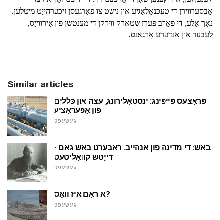
אָבסערווירן די טעכנאָלאָגיע און נישט צו פאַרגעסן זיכערהייַט מיטלען.
נאָך אַלע, די פאַרב פּערז שטארק ווירקן די מענטשן פון אַירווייַס,
לעבער און אנדערע אָרגאַנס.
Similar articles
פּראָצעס פּייפּינג: ינסטאַלירונג, עצה און כּללים
פון אָפּעראַציע
געשעפט
באָש: די מדינה פון אָנהייב. ראבערט באָש גאַם -
דייַטש קוואַליטעט
געשעפט
א ראַם איז וואָס?
געשעפט