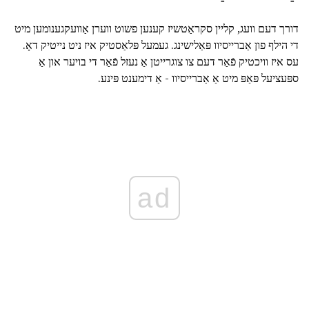
דורך דעם וועג, קליין סקראַטשיז קענען פשוט ווערן אַוועקגענומען מיט
די הילף פון אַברייסיוו פּאַלישינג. געמעל פּלאַסטיק איז ניט נייטיק דאָ.
עס איז וויכטיק פֿאַר דעם צו צוגרייטן אַ נעזל פֿאַר די בויער און אַ
ספּעציעל פּאַפּ מיט אַ אַברייסיוו - אַ דימענט פּינע.
ad