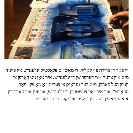
ווי פֿאַר די ברירה פון קאָליר, די מאַשין ס פּלאַסטיק ינלענדיש איז פּייניד
מיט איין צוועק - צו דערפרישן די ינלענדיש. איר טאָן ניט דאַרפֿן צו
קויפן העל פארבן, מיט דער געדאַנק צו צוגרייטן אַ מאַשין "פֿאַר
ספּאָרט". אזוי איר נאָר צעשטערן די ינלענדיש, און ווען איר פאַרקויפן
אַזאַ אַ מאַשין וועט זיין וואַליוד ווייניקער ווי די פאַבריק.