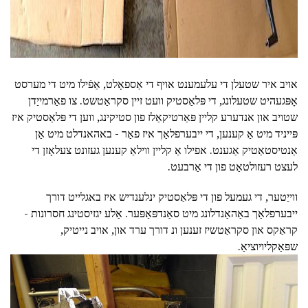
אויב איר שטעלן די עלעמענט אויף די אַספאָלט, אַפֿילו מיט די מערסט
אָפּגעהיט שטעלונג, די פּלאַסטיק וועט זיין סקראַטשט. צו פאַרמייַדן
שטויב און אנדערע קליין פּאַרטיקאַלז פון סטיקינג, ווען די פּלאַסטיק איז
פּייניד מיט אַ קענען, די ייבערפלאַך איז פאַר - באהאנדלט מיט אַן
אַנטיסטאַטיק אַגענט. אפילו אַ קליין ווילאַ קענען געזונט צעלאָזן די
לעצט רעזולטאַט פון די אַרבעט.
ווייַטער, די געמעל פון די פּלאַסטיק ינלענדיש איז באגלייט דורך
ייבערפלאַך באַהאַנדלונג מיט סאַנדפּאַפּער. אַלע יגזיסטינג חסרונות -
קראַקס און סקראַטשיז זענען ונ דורך ערד און, אויב נייטיק,
שפּאַקליויוציאַ.