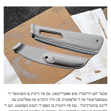
אבער ווען דורכפירן אַזאַ אַפּעריישאַנז, עס איז נייטיק צו מאָניטאָר די
טעמפּעראַטור פון די פּלאַסטיק. פון הויך גיכקייַט און פּאַלישינג עס
לייכט אָוווערכיטיד - עס איז וויכטיק צו כאַפּן די רעכט מאָמענט, ווען די