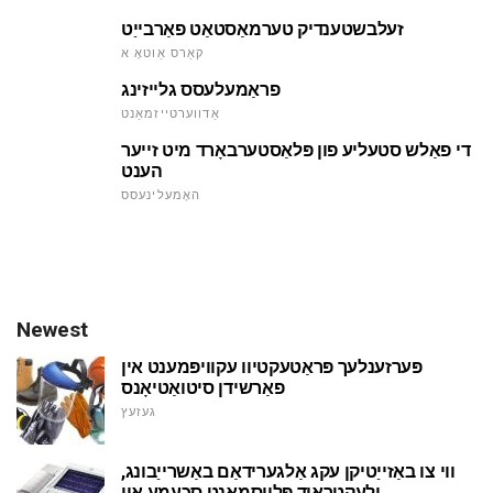
זעלבשטענדיק טערמאַסטאַט פאַרבייַט
קאַרס אַוטאָ א
פראַמעלעסס גלייזינג
אַדווערטייזמאַנט
די פאַלש סטעליע פון פּלאַסטערבאָרד מיט זייער
הענט
האָמעלינעסס
Newest
פּערזענלעך פּראַטעקטיוו עקוויפּמענט אין
פאַרשידן סיטואַטיאָנס
געזעץ
ווי צו באַזייַטיקן עקג אַלגערידאַם באַשרייַבונג,
ילעקטראָוד פּלייסמאַנט סכעמע און