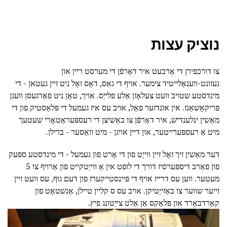
נוציק עצות
צו דורכפירן די אַרבעט איר דאַרפֿן די מערסט ריין און
געזונט-ווענאַלייטיד צימער. אויף די גאַס, דאָס זאָל ניט זיין געטאן - די
מינדסטע שטויב וועט צעלאָזן אַלע פלייַס. אויך, טאָן ניט פאַרגעסן וועגן
פּריקאָשאַנז. אין אונדזער פאַל, אויב עס איז געמעל די פּלאַסטיק פון די
מאַשין ינלענדיש, איר דאַרפֿן צו באַשיצן די רעספּעראַטאָרי שעטעך
מיט אַ רעספּערייטער, און דיין אויגן - מיט וואַסער - ברילן.
דער מאַשין זיך זאָל זיין ווייַט פון די אָרט פון געמעל - די מינדסטע ספּעק
פון פאַרב דיספּערסיז דורך די לופט אין אַ ווייַטקייט פון אַרויף צו 5
מעטער. ווען עס דרייז אויף די פּיינסטייקערז פון דעם גוף, עס וועט זיין
זייער שווער צו באַזייַטיקן. אויב עס ס קליין טיילן, אַנשטאָט פון
קאַרדבאָרד און פּלאַקס אַן אַלט צייַטונג פיץ.