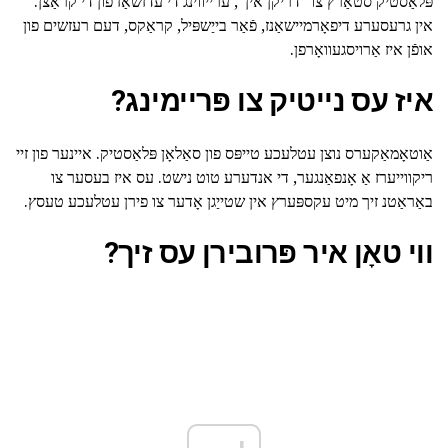
פּלאַסטיק סטאַרץ צו "דריקן אין", ערייווינג די עדזשאַז פון די קראַצן.
אין גרעסערע דיפאָרמיישאַנז, פֿאַר בייַשפּיל, קראַקס, דעם רעזשים פון
אופֿן איז אַרויסגעוואָרפן.
איז עס נייטיק צו פּריימינג?
אַוטאָמאַקערס נוצן עטלעכע טייפּס פון סאַלאָן פּלאַסטיק. איינער פון זיי
ריקווייערז אַ אָנפאַנגער, די אנדערע טוט נישט. עס איז בעסער צו
באַראַטנ זיך מיט עקספּערץ אין שטייַגן אָדער צו פירן עטלעכע טעסץ.
ווי טאָן איר פּרובירן עס זיך?