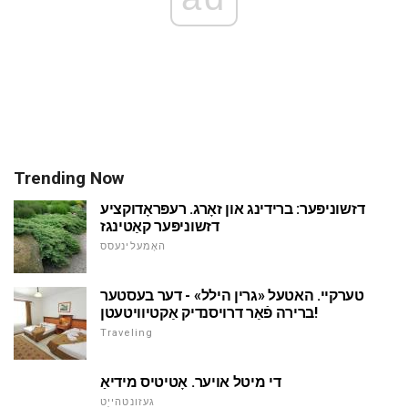
Trending Now
דזשוניפּער: ברידינג און זאָרג. רעפּראָדוקציע
דזשוניפּער קאַטינגז
האָמעלינעסס
טערקיי. האטעל «גרין הילל» - דער בעסטער
ברירה פֿאַר דרויסנדיק אַקטיוויטעטן!
Traveling
די מיטל אויער. אָטיטיס מידיאַ
געזונטהייַט