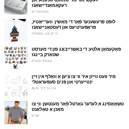
רעקאַמאַנדיישאַנז
געזונטהייַט
לופט פרעשענער פֿאַר די מאַשין: ווערייאַטיז,
פּראָפּערטיעס און דעסטאַניישאַנז
היים און משפּחה
פּאָקעמאָן אלטע: די באַשרייַבונג פון די מערסט
שטאַרק ביינגז
קאָמפּיוטערס
מיר וועט ווייַזן איר ווי צו ציען אַ וואָלף אין זייַן
ינטייערטי און פּנים סעפּעראַטלי
Arts און ובידור
טשאָאָסינג אַ לעדער גאַרטל פֿאַר מענטשן: ווי צו
מאַכן אַ טאַלאַנט
שניט