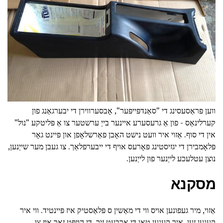
ווען פּראַסעסינג די "סאַנדפּייפּער", אָבסערווירן די יבערגאַנג פון
קערלינאַס - פון אַ גרעסערע איינער בייַ ערשטער צו אַ פּליטקע "נול"
אין די סוף. אַזוי איר וועט נישט האָבן פאַרשלאָפן און פּיינט גאָר
פּלאָמבירן די יגזיסטינג פּאָרעס אויף די ייבערפלאַך. צו געבן מער שייַנען,
נוצן עטלעכע לייַנער פון לייַנען.
מסקנא
אַזוי, מיר געפונען אויס ווי די מאַשין ס פּלאַסטיק איז פּיינטיד. ווי איר
קענען זען, איר קענען טאָן די אַרבעט זיך. די הויפּט זאַך איז צו