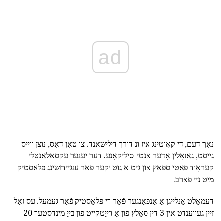
ad
נאָך דעם, די קאָוטינג איז ונ דורך דילישאַנד. צו טאָן דאָס, נוצן ווייַס
גייסט, גאַזאָלין אָדער אַנטי-סיליקאָנע. דער יענער עקסאַלאַנטלי
קעראָוד פאַטי ספּאַץ און גיט אַ גוט יקער פֿאַר ענגיידזשינג פּלאַסטיק
מיט נייַ פאַרב.
דעמאָלט אָנלייגן אַ אָנפאַנגער פֿאַר די פּלאַסטיק פֿאַר געמעל. עס זאָל
זיין געווענדט אין 3 דין סאָלץ פון אַ ווייַטקייט פון בייַ מינדסטער 20