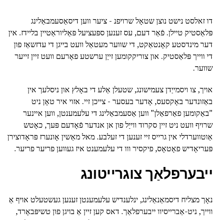
דו זאלסט נישט נוצן שטאָל שרויפנ - ציער ווען דיסאַסעמבאַלינג
פּלאַסטיק טיילן. פֿאַר דעם, עס זענען ספּעציעל פּאַליוראַטיין בליידז. אין
דער מינדסטע קאָנטאַקט, די שווער מעטאַל וועט בייגן די עדזשאַז פון
די ווייך פּלאַסטיק. און צוריקקומען זייַן ערשטע פאָרעם וועט זיין זייער
שווער.
אויך, צו ויסמייַדן צעמישונג, שטעלן אַלע די באָלץ און ניסלעך אין
באַזונדער באָקסעס, אָדער בעסער - צייכן זיי. אזוי איר טאָן ניט
"באַקומען פאַרפאַלן" ווען אַסעמבאַלינג די עלעמענטן, ווען איינער
שרויף וועט ניט זיין סקרוד ווייַל פון אן אנדער פֿאָדעם פּעך, כאָטש
אַוטווערדלי אין גרייס זיי זענען די זעלבע. מאל מאַשין אָונערז פּראָדוצירן
פּעריאָדיש פאָטאָס, פיקסיר ווו די עלעמענט איז געווען פריער פריער.
ייבערפלאַך צוגרייטונג
נאָך מצליח דיסמאַנאַלינג, ינלענדיש עלעמענטן זענען געשטעלט אויף אַ
ווייך, ניט-אַברייסיוו ייבערפלאַך. דאס קען זיין אַ בויגן פון טשיפּבאָרד,