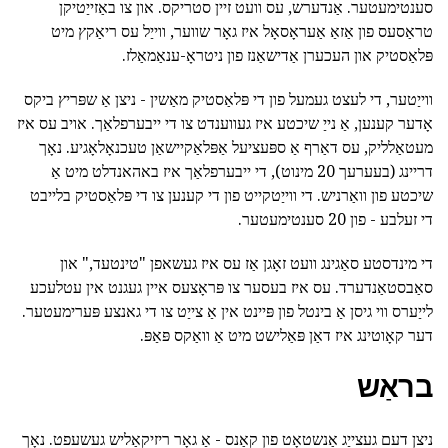
סענטימעטער. אַנדערש, עס וועט זיין סטריקס. און צו באַזייַטיקן
טראַסעס פון אַזאַ אַעראָסאָל איז גאָר שווער, ווייַל עס ריאַקץ מיט
פּלאַסטיק און העכערן אַדישאַנז פון ניטראָ-ענאַמאַלז.
ווייַטער, די לעצט געמעל פון די פּלאַסטיק מאַשין - ניצן אַ שפּריץ ביקס
אָדער קענען, אַ נייַ שיכטע איז געווענדט צו די ייבערפלאַך. אויב עס איז
מעטאַלליק, עס דאַרף אַ ספּעציעל אַפּלאַקיישאַן טעכנאָלאָגיע. נאָך
דריינג (בעערעך 20 מינוט), די ייבערפלאַך איז באהאנדלט מיט אַ
שיכטע פון וואַרניש. די ווייַטקייט פון די קענען צו די פּלאַסטיק בלייבט
די זעלבע - פון 20 סענטימעטער.
די מינדסטע סאַגינג וועט זאָגן אַז עס איז געשאפן "טינטעד," און
סאַבסטאַנדערד. עס איז בעסער צו פּראָצעס איין געגנט אין עטלעכע
לייַערס ווי גיסן אַ בינטל פון פּיינט אין אַ צייַט צו די גאנצע פּערימעטער.
דער קאָוטינג איז דאַן פּאַלישט מיט אַ וואַקס פּאַפּ.
בראַש
ניצן דעם געצייַג אַנשטאָט פון קאַנס - אַ גאָר ריזיקאַליש געשעפט. נאָך