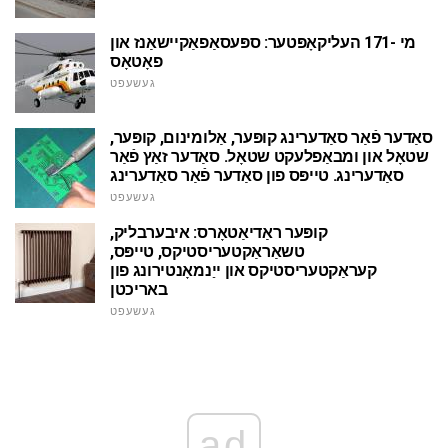
מי -171 העליקאָפּטער: ספּעסאַפאַקיישאַנז און
פאָטאָס
געשעפט
סאַדער פֿאַר סאַדערינג קופּער, אַלומינום, קופּער,
שטאָל און ומבאַפלעקט שטאָל. סאַדער זאַץ פֿאַר
סאַדערינג. טייפּס פון סאַדער פֿאַר סאַדערינג
געשעפט
קופּער ראַדיאַטאָרס: איבערבליק,
טשאַראַקטעריסטיקס, טייפּס,
קעראַקטעריסטיקס און ייַנמאָנטירונג פון
באריכטן
געשעפט
ad