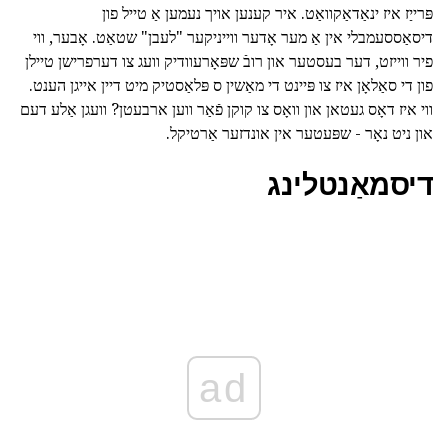
פּרייַז איז ינאַדאַקוואַט. איר קענען אויך נעמען אַ טייל פון
דיסאַססעמבלי אין אַ מער אָדער ווייניקער "לעבן" שטאַט. אָבער, ווי
פיר ווייזט, דער בעסטער און רובֿ שפּאָרעוודיק וועג צו דערפרישן טיילן
פון די סאַלאָן איז צו פּיינט די מאַשין ס פּלאַסטיק מיט דיין אייגן הענט.
ווי איז דאָס געטאן און וואָס צו קוקן פֿאַר ווען ארבעטן? וועגן אַלע דעם
און ניט נאָר - שפּעטער אין אונדזער אַרטיקל.
דיסמאַנטלינג
ad