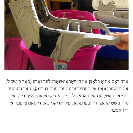
אויב דאָס איז אַ פּלאַצן אין די פאַראַנטוואָרטלעך נאָדע (פֿאַר בייַשפּיל,
אַ טיר שעפּן וואָס איז קעסיידער ונטערטעניק צו דרוק), פֿאַר גרעסער
רילייאַבילאַטי, עס איז באהאנדלט מיט אַ דיק סילאַנט אויף די ין. אין
סדר נישט קראַצן די ייבערפלאַך, פּיריאַדיקלי נאַס די סאַנדפּייפּער אין
די וואַסער.