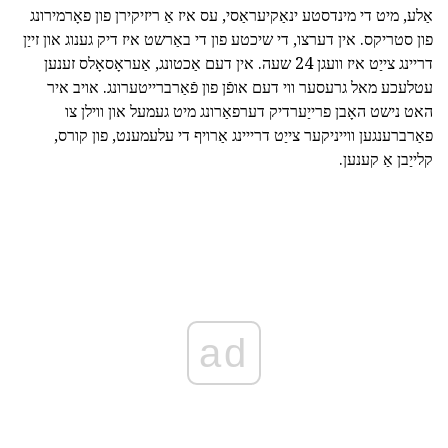
אַלע, מיט די מינדסטע ינאַקיעראַסי, עס איז אַ ריזיקירן פון פאָרמירונג
פון סטריקס. אין דערצו, די שיכטע פון די באַרשט איז דיק גענוג און זייַן
דריינג צייַט איז וועגן 24 שעה. אין דעם אַכטונג, אַעראָסאָלס זענען
עטלעכע מאל גרעסער ווי דעם אופֿן פון פֿאַרברייטערונג. אויב איר
האט נישט האָבן פרייַערדיק דערפאַרונג מיט געמעל און ווילן צו
פאַרברענגען ווייניקער צייַט דרייינג אַרויף די עלעמענט, פון קורס,
קלייַבן אַ קענען.
ad